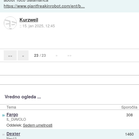
https://www.giantfreakinrobot.com/ent/b...
Kurzweil
::
15. jan 2025, 12:45
23
/ 23
»
»»
««
«
Vredno ogleda ...
Tema
Sporočila
»
Fargo
308
IL_DIAVOLO
Oddelek:
Sedem umetnosti
»
Dexter
1460
Neo12