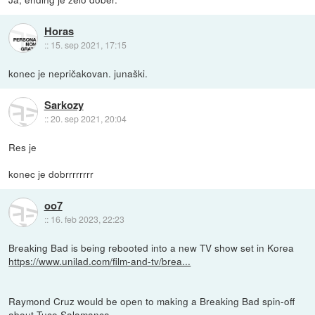
Horas
::
15. sep 2021, 17:15
konec je nepričakovan. junaški.
Sarkozy
::
20. sep 2021, 20:04
Res je
konec je dobrrrrrrrr
oo7
::
16. feb 2023, 22:23
Breaking Bad is being rebooted into a new TV show set in Korea
https://www.unilad.com/film-and-tv/brea...
Raymond Cruz would be open to making a Breaking Bad spin-off
about Tuco Salamanca