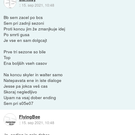
::
15. sep 2021, 10:48
Bb sem zacel po bcs
Sem pri zadnji sezoni
Proti koncu jim že zmanjkuje idej
Po smrti gusa
Je vse en sam dolgcajt
Prve tri sezone so bile
Top
Ena boljših vseh casov
Na koncu skyler in walter samo
Natepavata ene in iste dialoge
Jesse pa jokca veš cas
Skoraj negledljivo
Upam na vsaj dober ending
Sem pri s05e07
FlyingBee
::
15. sep 2021, 10:48
Ja, ending je zelo dober.