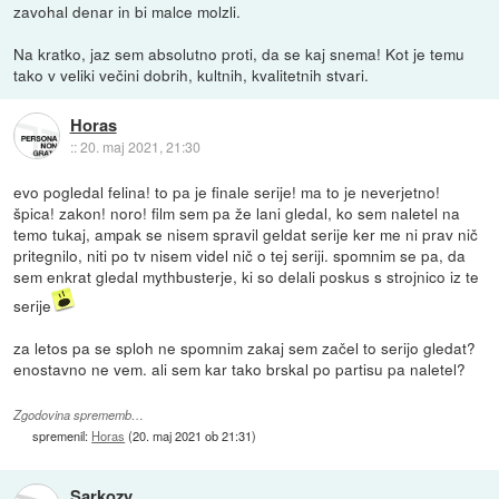
zavohal denar in bi malce molzli.
Na kratko, jaz sem absolutno proti, da se kaj snema! Kot je temu
tako v veliki večini dobrih, kultnih, kvalitetnih stvari.
Horas
::
20. maj 2021, 21:30
evo pogledal felina! to pa je finale serije! ma to je neverjetno!
špica! zakon! noro! film sem pa že lani gledal, ko sem naletel na
temo tukaj, ampak se nisem spravil geldat serije ker me ni prav nič
pritegnilo, niti po tv nisem videl nič o tej seriji. spomnim se pa, da
sem enkrat gledal mythbusterje, ki so delali poskus s strojnico iz te
serije
za letos pa se sploh ne spomnim zakaj sem začel to serijo gledat?
enostavno ne vem. ali sem kar tako brskal po partisu pa naletel?
Zgodovina sprememb…
spremenil:
Horas
(
20. maj 2021 ob 21:31
)
Sarkozy