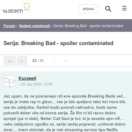
☰
Forum
»
Sedem umetnosti
»
Serija: Breaking Bad - spoiler contaminated
Serija: Breaking Bad - spoiler contaminated
23
/ 23
»
»»
««
«
Kurzweil
::
20. apr 2020, 13:50
Jaz upam, da ne posnamejo niti ene epizode Breaking Bada več...
serija je imela rep in glavo... vse je bilo speljano tako kot mora biti,
vse do zaključka. Karkoli bodo posneli naknadno, bodo samo
pokvarili dober vtis od konca serije. Že film ni bil ravno dobro
sprejet (pa ni slab), Better Call Saul je kul, ki je seveda spin-off...
neko zaključeno zgodbo oz. serijo sedaj pogrevat, uničevat dobro
stvar,... imam občutek, da je nek streaming service tipa Netflix