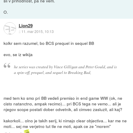
šli v prihodnost, pa ne vem.
O.
Lion29
::
11. mar 2015, 10:13
kolkr sem razumel, bo BCS prequel in sequel BB
evo, se iz wikija
he series was created by Vince Gilligan and Peter Gould, and is
a spin-off, prequel, and sequel to Breaking Bad,
med tem ko smo pri BB vedeli premiso in end game WW (ok, ne
cisto natanctno, ampak recimo)... pri BCS tega ne vemo... ali je
njegov scope postati dober odvetnik, ali cimvec zasluzit, ali kaj?
kakorkoli... olno je takih serij, ki nimajo clear objectiva... kar me ne
moti... sej me verjetno tut tle ne moti, apak ce ze "morem"