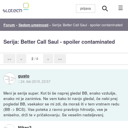
☰
Forum
»
Sedem umetnosti
»
Serija: Better Call Saul - spoiler contaminated
Serija: Better Call Saul - spoiler contaminated
2
/ 8
««
«
»
»»
gusto
::
24. feb 2015, 23:57
Meni je serija super. Kot bi še naprej gledal BB, enako vzdušje,
enako mi je zanimiva. Ne vem kako bi nanjo gledal, če nebi prej
pogledal BB, vsekakor se mi zdi, da moraš iti v tem vrstnem redu
(BB -> BCS). Vse poteka z ravno pravšnjo hitrostjo, vse je
smiselno, drži te v pričakovanju. Se veselim nadaljevanj.
Nikec3