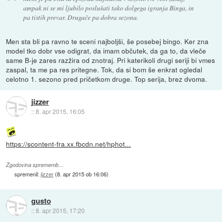
ampak ni se mi ljubilo poslušati tako dolgega igranja Binga, in
pa tistih prevar. Drugače pa dobra sezona.
Men sta bli pa ravno te sceni najboljši, še posebej bingo. Ker zna
model tko dobr vse odigrat, da imam občutek, da ga to, da vleče
same B-je zares razžira od znotraj. Pri katerikoli drugi seriji bi vmes
zaspal, ta me pa res pritegne. Tok, da si bom še enkrat ogledal
celotno 1. sezono pred pričetkom druge. Top serija, brez dvoma.
jizzer
::
8. apr 2015, 16:05
https://scontent-fra.xx.fbcdn.net/hphot...
Zgodovina sprememb…
spremenil:
jizzer
(
8. apr 2015 ob 16:06
)
gusto
::
8. apr 2015, 17:20