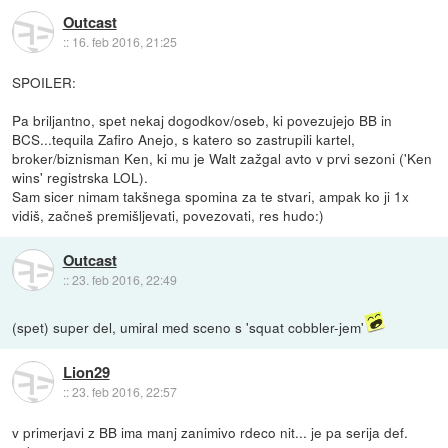
Outcast
::
16. feb 2016, 21:25
SPOILER:
Pa briljantno, spet nekaj dogodkov/oseb, ki povezujejo BB in
BCS...tequila Zafiro Anejo, s katero so zastrupili kartel,
broker/biznisman Ken, ki mu je Walt zažgal avto v prvi sezoni ('Ken
wins' registrska LOL).
Sam sicer nimam takšnega spomina za te stvari, ampak ko ji 1x
vidiš, začneš premišljevati, povezovati, res hudo:)
Outcast
::
23. feb 2016, 22:49
(spet) super del, umiral med sceno s 'squat cobbler-jem'
Lion29
::
23. feb 2016, 22:57
v primerjavi z BB ima manj zanimivo rdeco nit... je pa serija def.