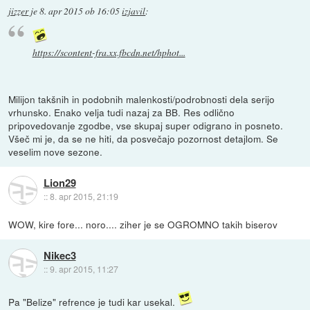
jizzer
je
8. apr 2015 ob 16:05
izjavil
:
https://scontent-fra.xx.fbcdn.net/hphot...
Milijon takšnih in podobnih malenkosti/podrobnosti dela serijo
vrhunsko. Enako velja tudi nazaj za BB. Res odlično
pripovedovanje zgodbe, vse skupaj super odigrano in posneto.
Všeč mi je, da se ne hiti, da posvečajo pozornost detajlom. Se
veselim nove sezone.
Lion29
::
8. apr 2015, 21:19
WOW, kire fore... noro.... ziher je se OGROMNO takih biserov
Nikec3
::
9. apr 2015, 11:27
Pa "Belize" refrence je tudi kar usekal.