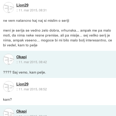
Lion29
::
11. mar 2015, 08:31
ne vem natancno kaj naj si mislim o seriji
meni je serija se vedno zelo dobra, vrhunska... ampak me pa malo
moti, da nima neke resne premise, ali pa misije... sej veliko serij je
nima, ampak vseeno... mogoce bi mi bilo malo bolj interesantno, ce
bi vedel, kam to pelje
Okapi
::
11. mar 2015, 08:42
???? Saj vemo, kam pelje.
Lion29
::
11. mar 2015, 08:52
kam?
Okapi