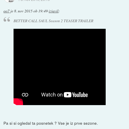
oo7
je
8. nov 2015 ob 19:49
izjavil
:
BETTER CALL SAUL Season 2 TEASER TRAILER
Pa si si ogledal ta posnetek ? Vse je iz prve sezone.