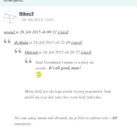
Nikec3
::
26. feb 2015, 10:01
weasel
je
26. feb 2015 ob 00:21
izjavil
:
dr.Akula
je
24. feb 2015 ob 22:08
izjavil
:
Outcast
je
24. feb 2015 ob 20:37
izjavil
:
Saul Goodman's name is a play on
words -
It's all good, man!
Mene bolj jezi da tega nisem že prej pogruntal. Sem
mislil da si je dal zato, ker zveni bolj židovsko.
Ne vem zakaj imam tak občutek, da je bilo to enkrat celo v BB
omenjeno.