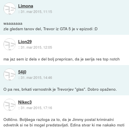
Limona
::
31. mar 2015, 11:15
waaaaaaa
zle gledam tanov del, Trevor iz GTA 5 je v epizodi :D
Lion29
::
31. mar 2015, 12:05
ma jaz sem iz dela v del bolj preprican, da je serija res top notch
54j0
::
31. mar 2015, 14:46
O pa res, brkati varnostnik je Trevorjev "glas". Dobro opaženo.
Nikec3
::
31. mar 2015, 17:16
Odlično. Boljšega razloga za to, da je Jimmy postal kriminalni
odvetnik si ne bi mogel predstavljati. Edina stvar ki me nakako moti