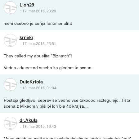
Lion29
::
17. mar 2015, 23:29
meni osebno je serija fenomenalna
krneki
::
17. mar 2015, 23:51
They called my abuelita "Biznatch"!
Vedno crknem od smeha ko gledam to sceno.
DuleKrtola
::
18. mar 2015, 01:04
Postaja gledljivo, čeprav še vedno vse takoooo raztegujejo. Tista
scena z Mikeom v hiši bi loh bla 4x krajša...
dr.Akula
::
18. mar 2015, 16:43
Mene sploh ne moti da razvlečejo določene kadre, imajo tak 'zen',