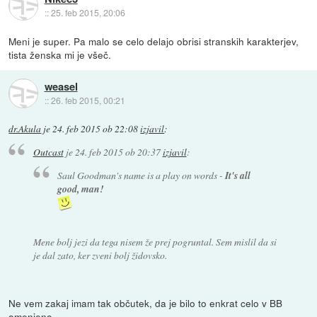
::
25. feb 2015, 20:06
Meni je super. Pa malo se celo delajo obrisi stranskih karakterjev,
tista ženska mi je všeč.
weasel
::
26. feb 2015, 00:21
dr.Akula
je
24. feb 2015 ob 22:08
izjavil
:
Outcast
je
24. feb 2015 ob 20:37
izjavil
:
Saul Goodman's name is a play on words -
It's all
good, man!
Mene bolj jezi da tega nisem že prej pogruntal. Sem mislil da si
je dal zato, ker zveni bolj židovsko.
Ne vem zakaj imam tak občutek, da je bilo to enkrat celo v BB
omenjeno.