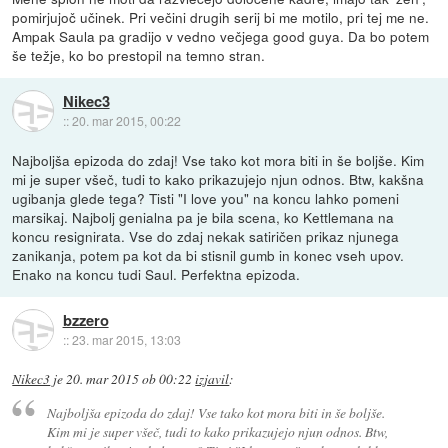
pomirjujoč učinek. Pri večini drugih serij bi me motilo, pri tej me ne.
Ampak Saula pa gradijo v vedno večjega good guya. Da bo potem
še težje, ko bo prestopil na temno stran.
Nikec3
::
20. mar 2015, 00:22
Najboljša epizoda do zdaj! Vse tako kot mora biti in še boljše. Kim
mi je super všeč, tudi to kako prikazujejo njun odnos. Btw, kakšna
ugibanja glede tega? Tisti "I love you" na koncu lahko pomeni
marsikaj. Najbolj genialna pa je bila scena, ko Kettlemana na
koncu resignirata. Vse do zdaj nekak satiričen prikaz njunega
zanikanja, potem pa kot da bi stisnil gumb in konec vseh upov.
Enako na koncu tudi Saul. Perfektna epizoda.
bzzero
::
23. mar 2015, 13:03
Nikec3
je
20. mar 2015 ob 00:22
izjavil
:
Najboljša epizoda do zdaj! Vse tako kot mora biti in še boljše.
Kim mi je super všeč, tudi to kako prikazujejo njun odnos. Btw,