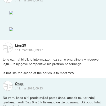
::
11. mar 2015, 09:12
Lion29
::
11. mar 2015, 09:17
to je oz. naj bi bil, le intermezzo... oz samo ena alineja v njegovem
lajfu... iz njegove perspektive nic pretiran posebnega...
is not like the scope of the series is to meet WW
Okapi
::
11. mar 2015, 09:33
Ne vem, kako si ti predstavljaš potek časa, ampak to, kar zdaj
gledamo, vodi (čez 6 let) k tistemu, kar že poznamo. Ali bodo kdaj