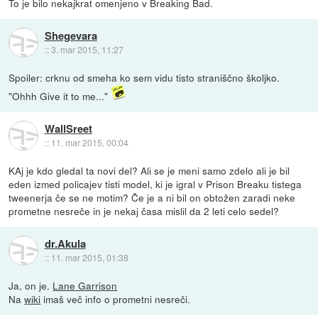
To je bilo nekajkrat omenjeno v Breaking Bad.
Shegevara
::
3. mar 2015, 11:27
Spoiler: crknu od smeha ko sem vidu tisto straniščno školjko.
"Ohhh Give it to me..."
WallSreet
::
11. mar 2015, 00:04
KAj je kdo gledal ta novi del? Ali se je meni samo zdelo ali je bil
eden izmed policajev tisti model, ki je igral v Prison Breaku tistega
tweenerja če se ne motim? Če je a ni bil on obtožen zaradi neke
prometne nesreče in je nekaj časa mislil da 2 leti celo sedel?
dr.Akula
::
11. mar 2015, 01:38
Ja, on je.
Lane Garrison
Na
wiki
imaš več info o prometni nesreči.