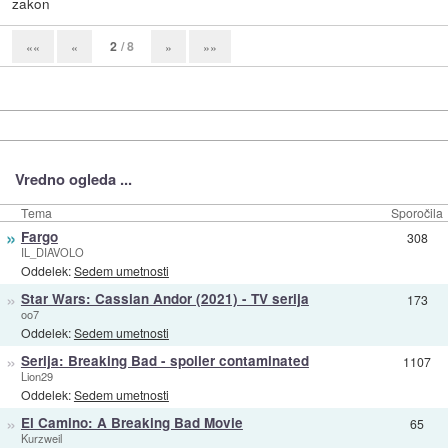
zakon
2
/ 8
««
«
»
»»
Vredno ogleda ...
Tema
Sporočila
»
Fargo
308
IL_DIAVOLO
Oddelek:
Sedem umetnosti
»
Star Wars: Cassian Andor (2021) - TV serija
173
oo7
Oddelek:
Sedem umetnosti
»
Serija: Breaking Bad - spoiler contaminated
1107
Lion29
Oddelek:
Sedem umetnosti
»
El Camino: A Breaking Bad Movie
65
Kurzweil