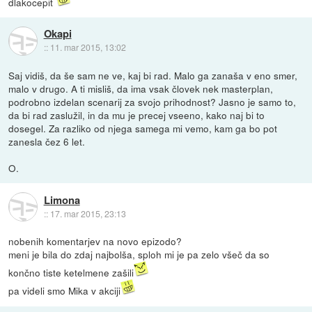
dlakocepit
Okapi
::
11. mar 2015, 13:02
Saj vidiš, da še sam ne ve, kaj bi rad. Malo ga zanaša v eno smer,
malo v drugo. A ti misliš, da ima vsak človek nek masterplan,
podrobno izdelan scenarij za svojo prihodnost? Jasno je samo to,
da bi rad zaslužil, in da mu je precej vseeno, kako naj bi to
dosegel. Za razliko od njega samega mi vemo, kam ga bo pot
zanesla čez 6 let.
O.
Limona
::
17. mar 2015, 23:13
nobenih komentarjev na novo epizodo?
meni je bila do zdaj najbolša, sploh mi je pa zelo všeč da so
končno tiste ketelmene zašili
pa videli smo Mika v akciji