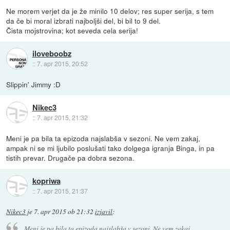
Ne morem verjet da je že minilo 10 delov; res super serija, s tem
da če bi moral izbrati najboljši del, bi bil to 9 del.
Čista mojstrovina; kot seveda cela serija!
iloveboobz
::
7. apr 2015, 20:52
Slippin' Jimmy :D
Nikec3
::
7. apr 2015, 21:32
Meni je pa bila ta epizoda najslabša v sezoni. Ne vem zakaj,
ampak ni se mi ljubilo poslušati tako dolgega igranja Binga, in pa
tistih prevar. Drugače pa dobra sezona.
kopriwa
::
7. apr 2015, 21:37
Nikec3
je
7. apr 2015 ob 21:32
izjavil
:
Meni je pa bila ta epizoda najslabša v sezoni. Ne vem zakaj,