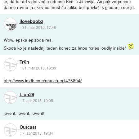
je, da bi rad videl več o odnosu Kim in Jimmyja. Ampak verjamem
da me ravno ta skrivnostnost še toliko bolj privlači k gledanju serije.
iloveboobz
::
31. mar 2015, 17:46
Wow, epska epizoda res.
Škoda ko je naslednji teden konec za letos *cries loudly inside*
Tr0n
::
31. mar 2015, 18:39
http://www.imdb.com/name/nm1476804/
Lion29
::
7. apr 2015, 10:05
love it, love it, love it!
Outcast
::
7. apr 2015, 19:34