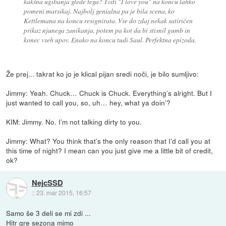
kakšna ugibanja glede tega? Tisti "I love you" na koncu lahko
pomeni marsikaj. Najbolj genialna pa je bila scena, ko
Kettlemana na koncu resignirata. Vse do zdaj nekak satiričen
prikaz njunega zanikanja, potem pa kot da bi stisnil gumb in
konec vseh upov. Enako na koncu tudi Saul. Perfektna epizoda.
Že prej... takrat ko jo je klical pijan sredi noči, je bilo sumljivo:
Jimmy: Yeah. Chuck… Chuck is Chuck. Everything’s alright. But I
just wanted to call you, so, uh… hey, what ya doin’?
KIM: Jimmy. No. I’m not talking dirty to you.
Jimmy: What? You think that’s the only reason that I’d call you at
this time of night? I mean can you just give me a little bit of credit,
ok?
NejcSSD
::
23. mar 2015, 16:57
Samo še 3 deli se mi zdi ...
Hitr gre sezona mimo