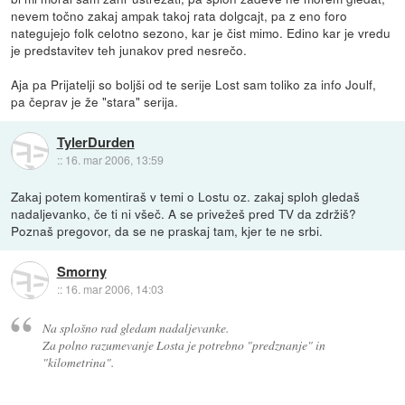
nevem točno zakaj ampak takoj rata dolgcajt, pa z eno foro
nategujejo folk celotno sezono, kar je čist mimo. Edino kar je vredu
je predstavitev teh junakov pred nesrečo.
Aja pa Prijatelji so boljši od te serije Lost sam toliko za info Joulf,
pa čeprav je že "stara" serija.
TylerDurden
::
16. mar 2006, 13:59
Zakaj potem komentiraš v temi o Lostu oz. zakaj sploh gledaš
nadaljevanko, če ti ni všeč. A se privežeš pred TV da zdržiš?
Poznaš pregovor, da se ne praskaj tam, kjer te ne srbi.
Smorny
::
16. mar 2006, 14:03
Na splošno rad gledam nadaljevanke.
Za polno razumevanje Losta je potrebno "predznanje" in
"kilometrina".