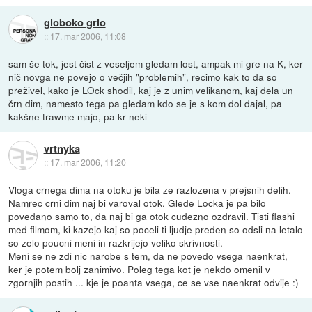
globoko grlo
::
17. mar 2006, 11:08
sam še tok, jest čist z veseljem gledam lost, ampak mi gre na K, ker
nič novga ne povejo o večjih "problemih", recimo kak to da so
preživel, kako je LOck shodil, kaj je z unim velikanom, kaj dela un
črn dim, namesto tega pa gledam kdo se je s kom dol dajal, pa
kakšne trawme majo, pa kr neki
vrtnyka
::
17. mar 2006, 11:20
Vloga crnega dima na otoku je bila ze razlozena v prejsnih delih.
Namrec crni dim naj bi varoval otok. Glede Locka je pa bilo
povedano samo to, da naj bi ga otok cudezno ozdravil. Tisti flashi
med filmom, ki kazejo kaj so poceli ti ljudje preden so odsli na letalo
so zelo poucni meni in razkrijejo veliko skrivnosti.
Meni se ne zdi nic narobe s tem, da ne povedo vsega naenkrat,
ker je potem bolj zanimivo. Poleg tega kot je nekdo omenil v
zgornjih postih ... kje je poanta vsega, ce se vse naenkrat odvije :)