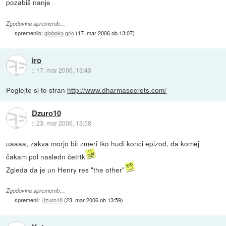
pozabiš nanje
Zgodovina sprememb…
spremenilo:
globoko grlo
(
17. mar 2006 ob 13:07
)
iro
::
17. mar 2006, 13:43
Poglejte si to stran
http://www.dharmasecrets.com/
Dzuro10
::
23. mar 2006, 13:58
uaaaa, zakva morjo bit zmeri tko hudi konci epizod, da komej
čakam pol nasledn četrtk
Zgleda da je un Henry res "the other"
Zgodovina sprememb…
spremenil:
Dzuro10
(
23. mar 2006 ob 13:59
)