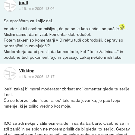
joulf
::
16. mar 2006, 13:06
Se oproščam za žaljiv del.
Vendar ni bil osebno mišljen, če pa se je kdo našel, se pač je
.
Mislim samo, da ni vsak komentar dobrodošel.
Potem takem so komentarji v Direktu tudi dobrodošli, čeprav so
neresnični in zavajujoči?
Moderatorja pa bi prosil, da komentarje, kot "To je žajfnica..." in
podobne tudi pokomentirajo in vprašajo zakaj nekdo misli tako.
Vikking
::
16. mar 2006, 13:17
joulf, zakaj bi moral moderator zbrisat moj komentar glede te serije
Lost.
Če se tebi zdi joluf "uber alles" tale nadaljevanka, je pač tvoje
mnenje, ki je toliko vredno kot moje.
IMO se zdi nekje v stilu esmeralde in santa barbare. Osebno se mi
zdi zanič in se sploh ne morem prisilit da bi gledal to serijo. Čeprav
bi mi moral sam žanr ustrezati, pa sploh zadeve ne morem gledat,