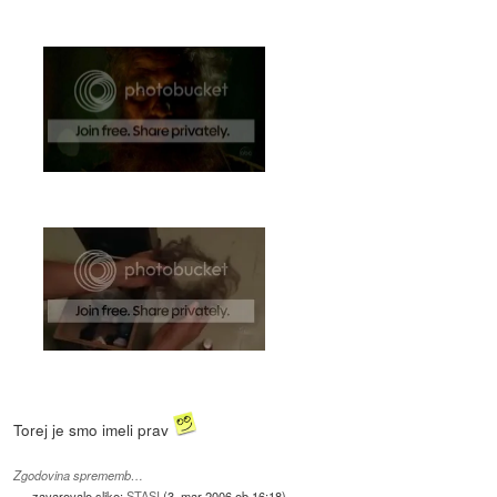
Torej je smo imeli prav
Zgodovina sprememb…
zavarovalo slike:
STASI
(
3. mar 2006 ob 16:18
)