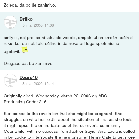
Zgleda, da bo še zanimivo.
Brilko
::
5. mar 2006, 14:08
smilyxx, sej prej se ni tak zelo vedelo, ampak ful na smešn način si
reku, kot da nebi blo očitno in da nekateri tega sploh nismo
ugotovil.
Drugače pa, bo zanimivo.
Dzuro10
::
8. mar 2006, 16:14
Originally aired: Wednesday March 22, 2006 on ABC
Production Code: 216
Sun comes to the revelation that she might be pregnant. She
struggles on whether to Jin about the situation at first as she feels
it might upset the entire balance of the survivors' community.
Meanwhile, with no success from Jack or Sayid, Ana-Lucia is called
in by Locke to interrogate the new prisoner Henry Gale to get more