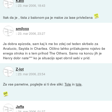
Kato
::
23. mar 2006, 18:43
Itak da je , tista z balonom pa je malce za lase privlečena
smilyxx
::
23. mar 2006, 23:27
Ja dobra epizoda, sam kaj k me bo zdej cel teden skrbelo za
Analucio, Sayida in Charliea. Očitno lahko pričakujemo rojstvo še
enega otroka in s tem prihod The Others. Samo na koncu jih je
Henry dobr nate*** ko je situacijo spet obrnil sebi v prid.
Z-lot
::
23. mar 2006, 23:54
Za vse pametne, poglejte si ti dve sliki:
Tole
in
tole
.
Jaffa
::
24. mar 2006, 01:37