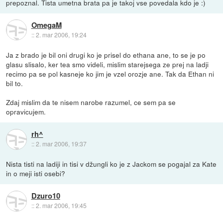
prepoznal. Tista umetna brata pa je takoj vse povedala kdo je :)
OmegaM
::
2. mar 2006, 19:24
Ja z brado je bil oni drugi ko je prisel do ethana ane, to se je po
glasu slisalo, ker tea smo videli, mislim starejsega ze prej na ladji
recimo pa se pol kasneje ko jim je vzel orozje ane. Tak da Ethan ni
bil to.
Zdaj mislim da te nisem narobe razumel, ce sem pa se
opravicujem.
rh^
::
2. mar 2006, 19:37
Nista tisti na ladiji in tisi v džungli ko je z Jackom se pogajal za Kate
in o meji isti osebi?
Dzuro10
::
2. mar 2006, 19:45