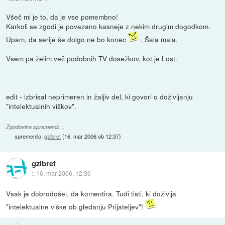
Všeč mi je to, da je vse pomembno!
Karkoli se zgodi je povezano kasneje z nekim drugim dogodkom.
Upam, da serije še dolgo ne bo konec
. Šala mala.
Vsem pa želim več podobnih TV dosežkov, kot je Lost.
edit - izbrisal neprimeren in žaljiv del, ki govori o doživljanju
"intelektualnih viškov".
Zgodovina sprememb…
spremenilo:
gzibret
(
16. mar 2006 ob 12:37
)
gzibret
::
16. mar 2006, 12:36
Vsak je dobrodošel, da komentira. Tudi tisti, ki doživlja
"intelektualne viške ob gledanju Prijateljev"!