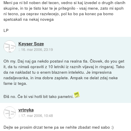
Meni pa ni bil noben del tecen, vedno si kaj izvedel o drugih clanih
skupine, in to je tisto kar te je pritegnilo - vsaj mene, zato mi spoh
ni tecno, pa ceprav razvlecejo, pol ko bo pa konec pa bomo
spetcakali na nekaj novega
LP
Keyser Soze
::
16. mar 2006, 23:19
Oh my. Daj naj ga nekdo postavi na realna tla. Človek, do you get
it, da tu nimaš opraviti z 10 letniki iz raznih vijavaj in ringaraj. Tako
da ne nakladat tu o enem blaznem intelektu. Je impresivna
nadaljevanka, in ima dobre zaplete. Ampak ne delat zdaj neke
fame iz tega.
Điš no. Če bi vsi hotli bit tako pametni.
vrtnyka
::
17. mar 2006, 10:48
Dejte se prosim drzat teme pa se nehite zbadat med sabo :)