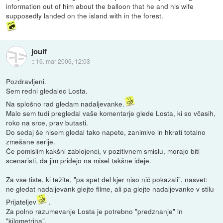
information out of him about the balloon that he and his wife
supposedly landed on the island with in the forest.
joulf
::
16. mar 2006, 12:03
Pozdravljeni.
Sem redni gledalec Losta.
Na splošno rad gledam nadaljevanke.
Malo sem tudi pregledal vaše komentarje glede Losta, ki so včasih,
roko na srce, prav butasti.
Do sedaj še nisem gledal tako napete, zanimive in hkrati totalno
zmešane serije.
Če pomislim kakšni zablojenci, v pozitivnem smislu, morajo biti
scenaristi, da jim pridejo na misel takšne ideje.
Za vse tiste, ki težite, "pa spet del kjer niso nič pokazali", nasvet:
ne gledat nadaljevank glejte filme, ali pa glejte nadaljevanke v stilu
Prijateljev
.
Za polno razumevanje Losta je potrebno "predznanje" in
"kilometrina".