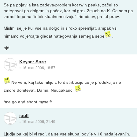
Se pa pojavlja ista zadeva/problem kot twin peaks, začel so
nategovat po dolgem in počez, kar mi grez 2much na K. Če sem pa
zaradi tega na "intelektualnem nivoju" friendsov, pa tut praw.
Mislm, sej je kul vse na dolgo in široko spremljat, ampak vsi
nimamo volje/cajta gledat nategovanja samega sebe
.
ajd
Keyser Soze
::
16. mar 2006, 18:57
Ne vem, kaj tako hitijo z to distribucijo če je produkcija ne
zmore dohitevat. Damn. Neučakanci.
/me go and shoot myself/
joulf
::
16. mar 2006, 21:49
Ljudje pa kaj bi vi radi, da se vse skupaj odvije v 10 nadaljevanjih.