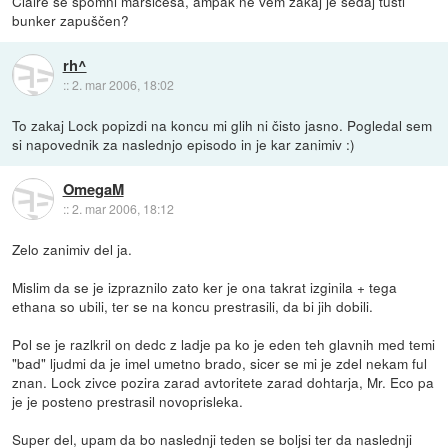
Claire se spomni marsičesa, ampak ne vem zakaj je sedaj tusti
bunker zapuščen?
rh^
::
2. mar 2006, 18:02
To zakaj Lock popizdi na koncu mi glih ni čisto jasno. Pogledal sem
si napovednik za naslednjo episodo in je kar zanimiv :)
OmegaM
::
2. mar 2006, 18:12
Zelo zanimiv del ja.
Mislim da se je izpraznilo zato ker je ona takrat izginila + tega
ethana so ubili, ter se na koncu prestrasili, da bi jih dobili.
Pol se je razlkril on dedc z ladje pa ko je eden teh glavnih med temi
"bad" ljudmi da je imel umetno brado, sicer se mi je zdel nekam ful
znan. Lock zivce pozira zarad avtoritete zarad dohtarja, Mr. Eco pa
je je posteno prestrasil novoprisleka.
Super del, upam da bo naslednji teden se boljsi ter da naslednji