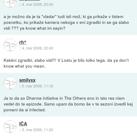
::
4. mar 2006, 20:45
a je možno da je ta "vladar" tudi isti mož, ki ga prikaže v tistem
posnetku, ko prikaže kamera nekoga v eni zgradbi in se ga slabo
vidi ??? ya know what im sayin?
rh^
::
4. mar 2006, 22:43
Kakšni zgradbi, slabo vidi?! V Lostu je bilo tolko tega, da ya don't
know what you mean.
smilyxx
::
5. mar 2006, 11:16
Ja to da so Dharma initiative in The Others eno in isto res nism
vedel do te epizode. Samo upam da bomo še v te sezoni izvedli kaj
pomeni da si infected.
IČA
::
5. mar 2006, 11:20