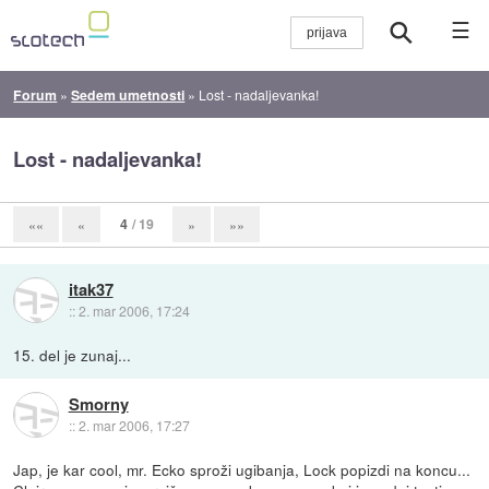
☰
Forum
»
Sedem umetnosti
»
Lost - nadaljevanka!
Lost - nadaljevanka!
4
/ 19
««
«
»
»»
itak37
::
2. mar 2006, 17:24
15. del je zunaj...
Smorny
::
2. mar 2006, 17:27
Jap, je kar cool, mr. Ecko sproži ugibanja, Lock popizdi na koncu...