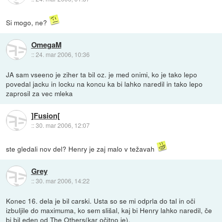
Si mogo, ne?
OmegaM
::
24. mar 2006, 10:36
JA sam vseeno je ziher ta bil oz. je med onimi, ko je tako lepo
povedal jacku in locku na koncu ka bi lahko naredil in tako lepo
zaprosil za vec mleka
]Fusion[
::
30. mar 2006, 12:07
ste gledali nov del? Henry je zaj malo v težavah
Grey
::
30. mar 2006, 14:22
Konec 16. dela je bil carski. Usta so se mi odprla do tal in oči
izbuljile do maximuma, ko sem slišal, kaj bi Henry lahko naredil, če
bi bil eden od The Others(kar očitno je).