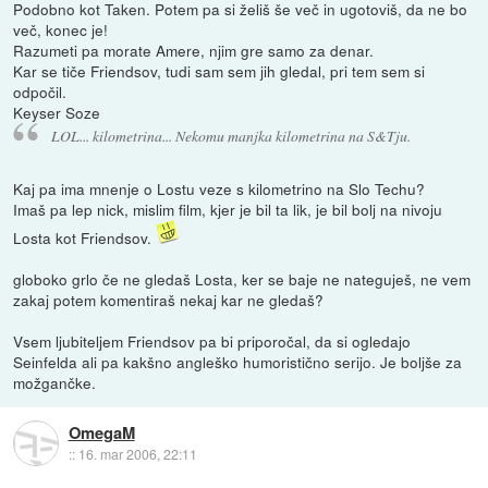
Podobno kot Taken. Potem pa si želiš še več in ugotoviš, da ne bo
več, konec je!
Razumeti pa morate Amere, njim gre samo za denar.
Kar se tiče Friendsov, tudi sam sem jih gledal, pri tem sem si
odpočil.
Keyser Soze
LOL... kilometrina... Nekomu manjka kilometrina na S&Tju.
Kaj pa ima mnenje o Lostu veze s kilometrino na Slo Techu?
Imaš pa lep nick, mislim film, kjer je bil ta lik, je bil bolj na nivoju
Losta kot Friendsov.
globoko grlo če ne gledaš Losta, ker se baje ne nateguješ, ne vem
zakaj potem komentiraš nekaj kar ne gledaš?
Vsem ljubiteljem Friendsov pa bi priporočal, da si ogledajo
Seinfelda ali pa kakšno angleško humoristično serijo. Je boljše za
možgančke.
OmegaM
::
16. mar 2006, 22:11