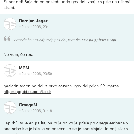
Super del! Baje da bo nasledn tedn nov del, vsaj tko piše na njihovi
strani...
Damjan Jagar
::
2. mar 2006, 20:11
Baje da bo nasledn tedn nov del, vsaj tko piše na njihovi strani...
Ne vem, če res.
MPM
::
2. mar 2006, 23:50
nasledn teden bo del iz prve sezone. nov del pride 22. marca.
http://epguides.com/Lost/
OmegaM
::
3. mar 2006, 01:18
Jap rh^, to je en pa ist, pa to je on ko je prisle po onega eathana v
ono sobo kje je bila ta se noseca ko se je spominjala, ta bolj siv,ko
je zaprl vrata.