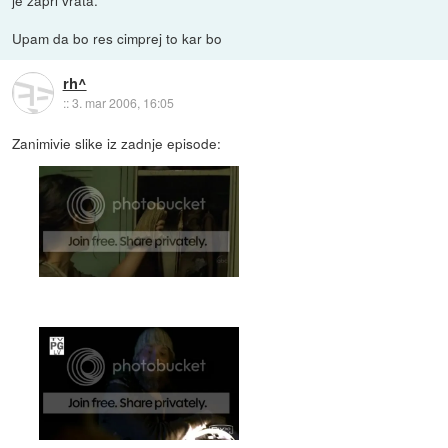
Upam da bo res cimprej to kar bo
rh^
::
3. mar 2006, 16:05
Zanimivie slike iz zadnje episode: