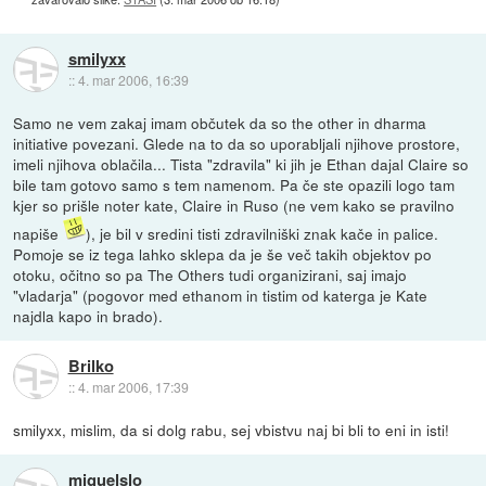
smilyxx
::
4. mar 2006, 16:39
Samo ne vem zakaj imam občutek da so the other in dharma
initiative povezani. Glede na to da so uporabljali njihove prostore,
imeli njihova oblačila... Tista "zdravila" ki jih je Ethan dajal Claire so
bile tam gotovo samo s tem namenom. Pa če ste opazili logo tam
kjer so prišle noter kate, Claire in Ruso (ne vem kako se pravilno
napiše
), je bil v sredini tisti zdravilniški znak kače in palice.
Pomoje se iz tega lahko sklepa da je še več takih objektov po
otoku, očitno so pa The Others tudi organizirani, saj imajo
"vladarja" (pogovor med ethanom in tistim od katerga je Kate
najdla kapo in brado).
Brilko
::
4. mar 2006, 17:39
smilyxx, mislim, da si dolg rabu, sej vbistvu naj bi bli to eni in isti!
miguelslo