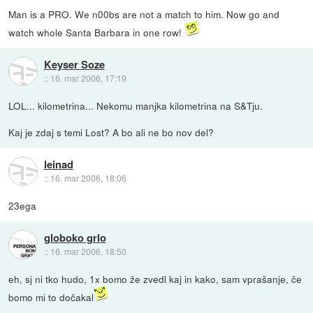
Man is a PRO. We n00bs are not a match to him. Now go and
watch whole Santa Barbara in one row!
Keyser Soze
::
16. mar 2006, 17:19
LOL... kilometrina... Nekomu manjka kilometrina na S&Tju.
Kaj je zdaj s temi Lost? A bo ali ne bo nov del?
leinad
::
16. mar 2006, 18:06
23ega
globoko grlo
::
16. mar 2006, 18:50
eh, sj ni tko hudo, 1x bomo že zvedl kaj in kako, sam vprašanje, če
bomo mi to dočakal