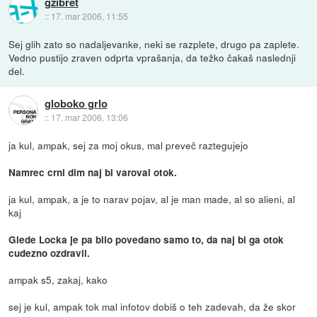
gzibret
::
17. mar 2006, 11:55
Sej glih zato so nadaljevanke, neki se razplete, drugo pa zaplete.
Vedno pustijo zraven odprta vprašanja, da težko čakaš naslednji
del.
globoko grlo
::
17. mar 2006, 13:06
ja kul, ampak, sej za moj okus, mal preveč raztegujejo
Namrec crni dim naj bi varoval otok.
ja kul, ampak, a je to narav pojav, al je man made, al so alieni, al
kaj
Glede Locka je pa bilo povedano samo to, da naj bi ga otok
cudezno ozdravil.
ampak s5, zakaj, kako
sej je kul, ampak tok mal infotov dobiš o teh zadevah, da že skor