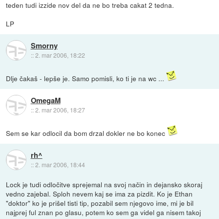
teden tudi izzide nov del da ne bo treba cakat 2 tedna.
LP
Smorny
::
2. mar 2006, 18:22
Dlje čakaš - lepše je. Samo pomisli, ko ti je na wc ...
OmegaM
::
2. mar 2006, 18:27
Sem se kar odlocil da bom drzal dokler ne bo konec
rh^
::
2. mar 2006, 18:44
Lock je tudi odločitve sprejemal na svoj način in dejansko skoraj
vedno zajebal. Sploh nevem kaj se ima za pizdit. Ko je Ethan
"doktor" ko je prišel tisti tip, pozabil sem njegovo ime, mi je bil
najprej ful znan po glasu, potem ko sem ga videl ga nisem takoj