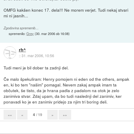
OMFG kakšen konec 17. dela!!! Ne morem verjet. Tudi nekaj stvari
mi ni jasnih...
Zgodovina sprememb…
spremenilo:
Grey
(
30. mar 2006 ob 16:08
)
rh^
::
31. mar 2006, 10:56
Tudi meni je bil dober ta zadnji del.
Če malo špekuliram: Henry pomojem ni eden od the others, ampak
en, ki bo tem "našim" pomagal. Nevem zakaj ampak imam ta
občutek, še tisto, da je hrana padla z padalom na otok je zelo
zanimiva stvar. Zdaj upam, da bo tudi naslednji del zanimiv, ker
ponavadi ko je en zanimiv pridejo za njim tri boring deli.
4
/ 19
««
«
»
»»