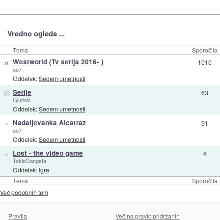
Vredno ogleda ...
Tema
Sporočila
»
Westworld (Tv serija 2016- )
1010
oo7
Oddelek:
Sedem umetnosti
⊘
Serije
63
Gjurisic
Oddelek:
Sedem umetnosti
»
Nadaljevanka Alcatraz
91
oo7
Oddelek:
Sedem umetnosti
»
Lost - the video game
6
TokioGangsta
Oddelek:
Igre
Tema
Sporočila
Več podobnih tem
Pravila
Večina pravic pridržanih