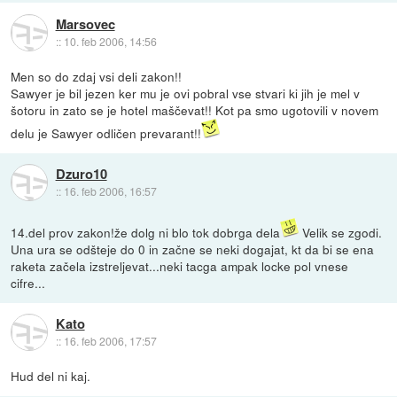
Marsovec
::
10. feb 2006, 14:56
Men so do zdaj vsi deli zakon!!
Sawyer je bil jezen ker mu je ovi pobral vse stvari ki jih je mel v
šotoru in zato se je hotel maščevat!! Kot pa smo ugotovili v novem
delu je Sawyer odličen prevarant!!
Dzuro10
::
16. feb 2006, 16:57
14.del prov zakon!že dolg ni blo tok dobrga dela
Velik se zgodi.
Una ura se odšteje do 0 in začne se neki dogajat, kt da bi se ena
raketa začela izstreljevat...neki tacga ampak locke pol vnese
cifre...
Kato
::
16. feb 2006, 17:57
Hud del ni kaj.