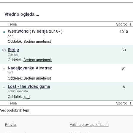
Vredno ogleda ...
Tema
Sporočila
»
Westworld (Tv serija 2016- )
1010
oo7
Oddelek:
Sedem umetnosti
⊘
Serije
63
Gjurisic
Oddelek:
Sedem umetnosti
»
Nadaljevanka Alcatraz
91
oo7
Oddelek:
Sedem umetnosti
»
Lost - the video game
6
TokioGangsta
Oddelek:
Igre
Tema
Sporočila
Več podobnih tem
Pravila
Večina pravic pridržanih