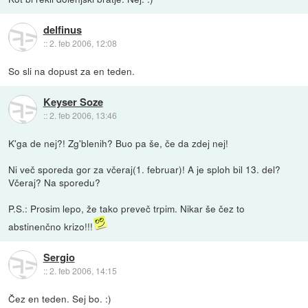
delfinus
::
2. feb 2006, 12:08
So sli na dopust za en teden.
Keyser Soze
::
2. feb 2006, 13:46
K'ga de nej?! Zg'blenih? Buo pa še, če da zdej nej!
Ni več sporeda gor za včeraj(1. februar)! A je sploh bil 13. del?
Včeraj? Na sporedu?
P.S.: Prosim lepo, že tako preveč trpim. Nikar še čez to
abstinenčno krizo!!!
Sergio
::
2. feb 2006, 14:15
Čez en teden. Sej bo. :)