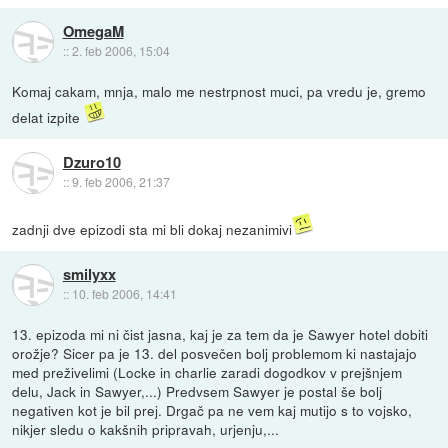
OmegaM
::
2. feb 2006, 15:04
Komaj cakam, mnja, malo me nestrpnost muci, pa vredu je, gremo
delat izpite
Dzuro10
::
9. feb 2006, 21:37
zadnji dve epizodi sta mi bli dokaj nezanimivi
smilyxx
::
10. feb 2006, 14:41
13. epizoda mi ni čist jasna, kaj je za tem da je Sawyer hotel dobiti
orožje? Sicer pa je 13. del posvečen bolj problemom ki nastajajo
med preživelimi (Locke in charlie zaradi dogodkov v prejšnjem
delu, Jack in Sawyer,...) Predvsem Sawyer je postal še bolj
negativen kot je bil prej. Drgač pa ne vem kaj mutijo s to vojsko,
nikjer sledu o kakšnih pripravah, urjenju,...