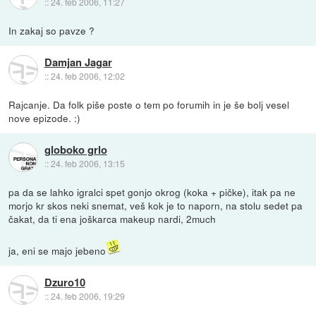
::
24. feb 2006, 11:27
In zakaj so pavze ?
Damjan Jagar
::
24. feb 2006, 12:02
Rajcanje. Da folk piše poste o tem po forumih in je še bolj vesel
nove epizode. :)
globoko grlo
::
24. feb 2006, 13:15
pa da se lahko igralci spet gonjo okrog (koka + pičke), itak pa ne
morjo kr skos neki snemat, veš kok je to naporn, na stolu sedet pa
čakat, da ti ena joškarca makeup nardi, 2much
ja, eni se majo jebeno
Dzuro10
::
24. feb 2006, 19:29