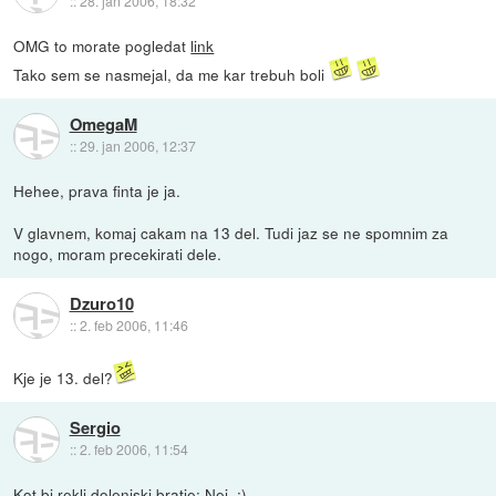
::
28. jan 2006, 18:32
OMG to morate pogledat
link
Tako sem se nasmejal, da me kar trebuh boli
OmegaM
::
29. jan 2006, 12:37
Hehee, prava finta je ja.
V glavnem, komaj cakam na 13 del. Tudi jaz se ne spomnim za
nogo, moram precekirati dele.
Dzuro10
::
2. feb 2006, 11:46
Kje je 13. del?
Sergio
::
2. feb 2006, 11:54
Kot bi rekli dolenjski bratje: Nej. :)