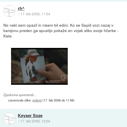
rh^
::
17. feb 2006, 11:54
No neki sem opazil in nisem bil edini. Ko se Sayid vozi nazaj v
kamjonu preden ga spustijo pokaže en vojak sliko svoje hčerke -
Kate.
Zgodovina sprememb…
zavarovalo slike:
gzibret
(
17. feb 2006 ob 11:56
)
Keyser Soze
::
17. feb 2006, 12:04