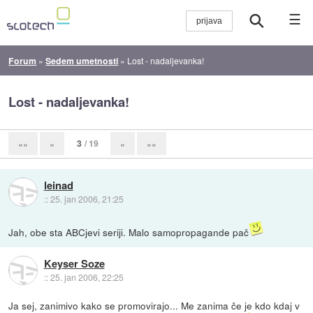
☰
Forum
»
Sedem umetnosti
»
Lost - nadaljevanka!
Lost - nadaljevanka!
3
/ 19
««
«
»
»»
leinad
::
25. jan 2006, 21:25
Jah, obe sta ABCjevi seriji. Malo samopropagande pač
Keyser Soze
::
25. jan 2006, 22:25
Ja sej, zanimivo kako se promovirajo... Me zanima če je kdo kdaj v