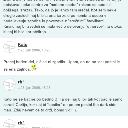
obiskoval neke centre za "motene osebe" (nisem se spomnil
boljšega izraza). Tako, da jo je lahko tam srečal. Kot sem nekje
drugje zasledil naj bi bila ona še zelo pomembna oseba v
nadaljevanju zgodbe in povezava z "srečnimi" števlikami.
Kmalu naj bi izvedeli še malo več o delovanju "othersov" na otoku,
ki naj bi bilo kar obširno.
Kato
::
28. jan 2006, 18:26
Precej beden del, nič se ni zgodilo. Upam, da ne bo lost postal le
še ena žajfnca.
rh^
::
28. jan 2006, 18:28
Kato ne se bat ne bo bedno :). Ta del naj bi bil tak kot pač je samo
zaradi Čarlija, ker naj bi *spoiler* on potem postal the dark side
man. Zdaj nevem če to drži, bomo vidli ;).
rh^