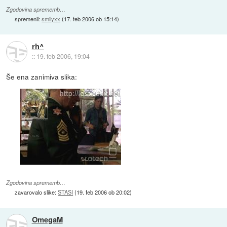
Zgodovina sprememb…
spremenil:
smilyxx
(
17. feb 2006 ob 15:14
)
rh^
::
19. feb 2006, 19:04
Še ena zanimiva slika:
Zgodovina sprememb…
zavarovalo slike:
STASI
(
19. feb 2006 ob 20:02
)
OmegaM