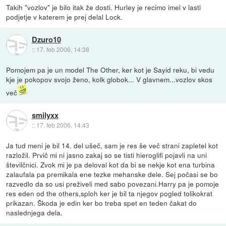
Takih "vozlov" je bilo itak že dosti. Hurley je recimo imel v lasti
podjetje v katerem je prej delal Lock.
Dzuro10
::
17. feb 2006, 14:38
Pomojem pa je un model The Other, ker kot je Sayid reku, bi vedu
kje je pokopov svojo ženo, kolk globok... V glavnem...vozlov skos
več
smilyxx
::
17. feb 2006, 14:43
Ja tud meni je bil 14. del ušeč, sam je res še več strani zapletel kot
razložil. Prvič mi ni jasno zakaj so se tisti hieroglifi pojavli na uni
številčnici. Zvok mi je pa deloval kot da bi se nekje kot ena turbina
zalaufala pa premikala ene tezke mehanske dele. Sej počasi se bo
razvedlo da so usi preživeli med sabo povezani.Harry pa je pomoje
res eden od the others,sploh ker je bil ta njegov pogled tolikokrat
prikazan. Škoda je edin ker bo treba spet en teden čakat do
naslednjega dela.