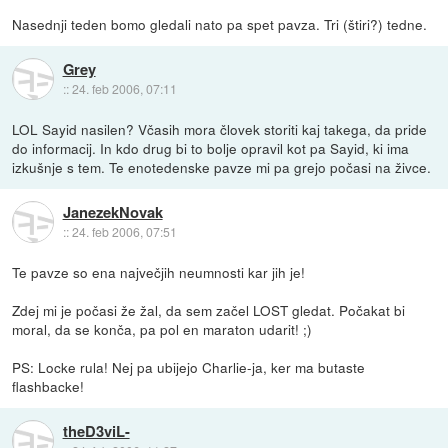
Nasednji teden bomo gledali nato pa spet pavza. Tri (štiri?) tedne.
Grey
::
24. feb 2006, 07:11
LOL Sayid nasilen? Včasih mora človek storiti kaj takega, da pride
do informacij. In kdo drug bi to bolje opravil kot pa Sayid, ki ima
izkušnje s tem. Te enotedenske pavze mi pa grejo počasi na živce.
JanezekNovak
::
24. feb 2006, 07:51
Te pavze so ena največjih neumnosti kar jih je!
Zdej mi je počasi že žal, da sem začel LOST gledat. Počakat bi
moral, da se konča, pa pol en maraton udarit! ;)
PS: Locke rula! Nej pa ubijejo Charlie-ja, ker ma butaste
flashbacke!
theD3viL-