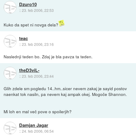
Dzuro10
::
23. feb 2006, 22:53
Kuko da spet ni novga dela?
teac
::
23. feb 2006, 23:16
Naslednji teden bo. Zdaj je bla pavza ta teden.
theD3viL-
::
23. feb 2006, 23:44
Glih zdele sm pogledu 14..hm..sicer nevem zakaj je sayid postov
naenkat tok nasiln, pa nevem kaj ampak okej. Mogoče Shannon.
Mi loh en mal več pove o spoilerjih?
Damjan Jagar
::
24. feb 2006, 06:54