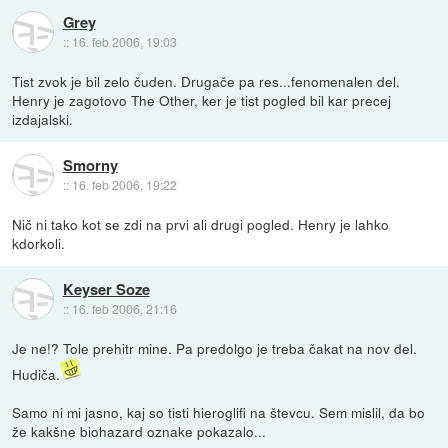
Grey
::
16. feb 2006, 19:03
Tist zvok je bil zelo čuden. Drugače pa res...fenomenalen del.
Henry je zagotovo The Other, ker je tist pogled bil kar precej
izdajalski.
Smorny
::
16. feb 2006, 19:22
Nič ni tako kot se zdi na prvi ali drugi pogled. Henry je lahko
kdorkoli.
Keyser Soze
::
16. feb 2006, 21:16
Je ne!? Tole prehitr mine. Pa predolgo je treba čakat na nov del.
Hudiča.
Samo ni mi jasno, kaj so tisti hieroglifi na števcu. Sem mislil, da bo
že kakšne biohazard oznake pokazalo...