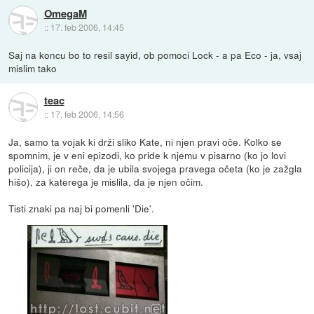
OmegaM
::
17. feb 2006, 14:45
Saj na koncu bo to resil sayid, ob pomoci Lock - a pa Eco - ja, vsaj
mislim tako
teac
::
17. feb 2006, 14:56
Ja, samo ta vojak ki drži sliko Kate, ni njen pravi oče. Kolko se
spomnim, je v eni epizodi, ko pride k njemu v pisarno (ko jo lovi
policija), ji on reče, da je ubila svojega pravega očeta (ko je zažgla
hišo), za katerega je mislila, da je njen očim.
Tisti znaki pa naj bi pomenli 'Die'.