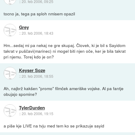
::
20. feb 2006, 09:25
tocno ja, tega pa sploh nmisem opazil
Grey
::
20. feb 2006, 18:43
Hm...sedaj mi pa nekaj ne gre skupaj. Človek, ki je bil s Sayidom
takrat v puščavi(marinec) ni mogel biti njen oče, ker je bila takrat
pri njemu. Torej kdo je on?
Keyser Soze
::
20. feb 2006, 18:55
Ah, najbrž kakšen "promo" filmček ameriške vojske. Al pa fantje
obujajo spomine?
TylerDurden
::
20. feb 2006, 19:15
a piše kje LIVE na tvju med tem ko se prikazuje sayid