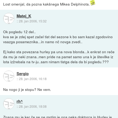
Lost omenjal, da pozna kakšnega Mikea Delphinota.
Matej_K
::
28. jan 2006, 15:32
Ok pogledu 12 del..
kva se je zdej spet začel tist del sezone k bo sam kazal zgodovino
vsazga posameznika...in namo nč novga zvedl..
Ej kako sta povezana hurley pa una nova blonda...k enkrat on reče
da mu je neki znana..men pride na pamet samo una k je številke iz
lota izžrebala na tv-ju..sam nimam tistga dela da bi pogledu.???
Sergio
::
28. jan 2006, 16:18
Na nogo ji je stopu? Ne vem.
rh^
::
28. jan 2006, 18:08
Znana mu je ker če se ne motim je ona neka doktorca in Hurley je