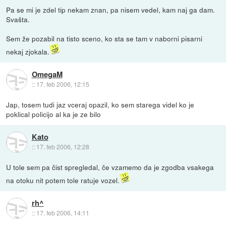
Pa se mi je zdel tip nekam znan, pa nisem vedel, kam naj ga dam.
Svašta.
Sem že pozabil na tisto sceno, ko sta se tam v naborni pisarni
nekaj zjokala.
OmegaM
::
17. feb 2006, 12:15
Jap, tosem tudi jaz vceraj opazil, ko sem starega videl ko je
poklical policijo al ka je ze bilo
Kato
::
17. feb 2006, 12:28
U tole sem pa čist spregledal, če vzamemo da je zgodba vsakega
na otoku nit potem tole ratuje vozel.
rh^
::
17. feb 2006, 14:11