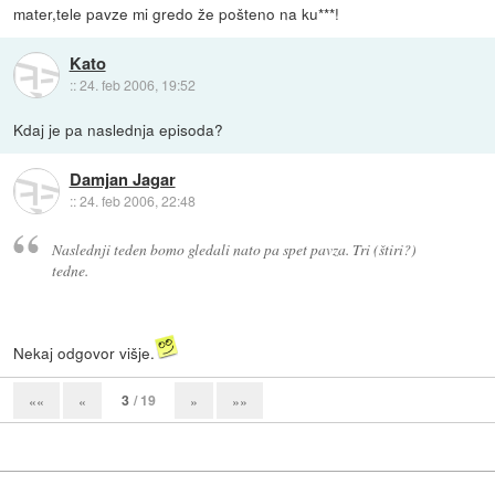
mater,tele pavze mi gredo že pošteno na ku***!
Kato
::
24. feb 2006, 19:52
Kdaj je pa naslednja episoda?
Damjan Jagar
::
24. feb 2006, 22:48
Naslednji teden bomo gledali nato pa spet pavza. Tri (štiri?)
tedne.
Nekaj odgovor višje.
3
/ 19
««
«
»
»»