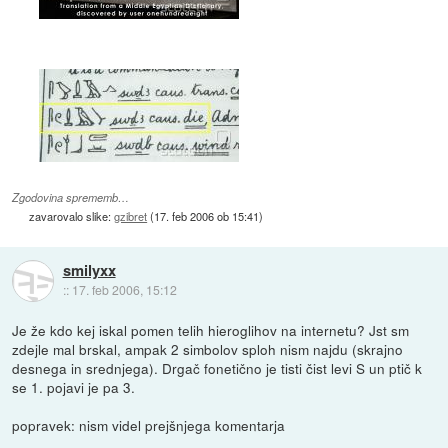
Zgodovina sprememb…
zavarovalo slike:
gzibret
(
17. feb 2006 ob 15:41
)
smilyxx
::
17. feb 2006, 15:12
Je že kdo kej iskal pomen telih hieroglihov na internetu? Jst sm
zdejle mal brskal, ampak 2 simbolov sploh nism najdu (skrajno
desnega in srednjega). Drgač fonetično je tisti čist levi S un ptič k
se 1. pojavi je pa 3.
popravek: nism videl prejšnjega komentarja