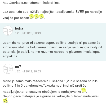
http://seriable.com/damon-lindelof-lost...
Jaz upam,da spet oživijo najboljšo nadaljevanko EVER pa naredijo
vsaj še par sezon
.
boha
::
25. jul 2012, 20:49
upam da ne. prve tri sezone super, odlično, zadnje tri pa samo še
strmo navzdol. na bolj neumen način se serija ne bi mogla zaključit.
potencial je pa bil, ne me razumet narobe. v glavnem, hvala lepa,
ampak ne.
oo7
::
25. jul 2012, 20:53
Mene je samo malo razočarala 6 sezona.1,2 in 3 sezona so bile
odlične 4 in 5 pa vrhunske.Tako,da nebi imel nič proti če
nadaljujejo,ker enostavno obožujem to nadaljevanko
.
Sej drugače materjala je sigurno še veliko,da bi lahko nadaljevali
.