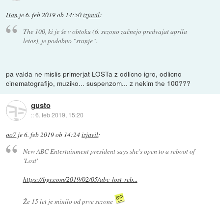
Han
je
6. feb 2019 ob 14:50
izjavil
:
The 100, ki je še v obtoku (6. sezono začnejo predvajat aprila
letos), je podobno "sranje".
pa valda ne mislis primerjat LOSTa z odlicno igro, odlicno
cinematografijo, muziko... suspenzom... z nekim the 100???
gusto
::
6. feb 2019, 15:20
oo7
je
6. feb 2019 ob 14:24
izjavil
:
New ABC Entertainment president says she's open to a reboot of
'Lost'
https://bgr.com/2019/02/05/abc-lost-reb...
Že 15 let je minilo od prve sezone