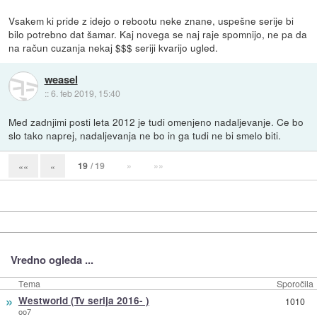
Vsakem ki pride z idejo o rebootu neke znane, uspešne serije bi
bilo potrebno dat šamar. Kaj novega se naj raje spomnijo, ne pa da
na račun cuzanja nekaj $$$ seriji kvarijo ugled.
weasel
::
6. feb 2019, 15:40
Med zadnjimi posti leta 2012 je tudi omenjeno nadaljevanje. Ce bo
slo tako naprej, nadaljevanja ne bo in ga tudi ne bi smelo biti.
19
/ 19
»
»»
««
«
Vredno ogleda ...
Tema
Sporočila
»
Westworld (Tv serija 2016- )
1010
oo7