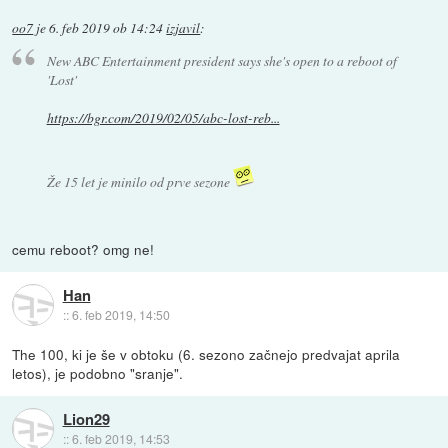
oo7
je
6. feb 2019 ob 14:24
izjavil
:
New ABC Entertainment president says she's open to a reboot of
'Lost'
https://bgr.com/2019/02/05/abc-lost-reb...
Že 15 let je minilo od prve sezone
cemu reboot? omg ne!
Han
::
6. feb 2019, 14:50
The 100, ki je še v obtoku (6. sezono začnejo predvajat aprila
letos), je podobno "sranje".
Lion29
::
6. feb 2019, 14:53