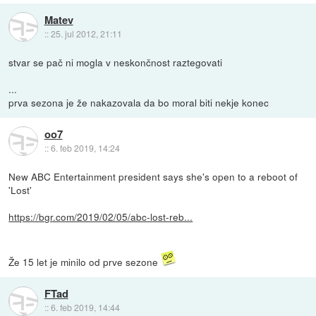
Matev
::
25. jul 2012, 21:11
stvar se pač ni mogla v neskončnost raztegovati
...
prva sezona je že nakazovala da bo moral biti nekje konec
oo7
::
6. feb 2019, 14:24
New ABC Entertainment president says she's open to a reboot of
'Lost'
https://bgr.com/2019/02/05/abc-lost-reb...
Že 15 let je minilo od prve sezone
FTad
::
6. feb 2019, 14:44