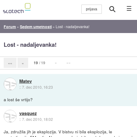
☰
Forum
»
Sedem umetnosti
»
Lost - nadaljevanka!
Lost - nadaljevanka!
19
/ 19
»
»»
««
«
Matev
::
7. dec 2010, 16:23
a lost še vrtijo?
vasquez
::
7. dec 2010, 18:02
Ja, združila jih je eksplozija. V bistvu ni bila eksplozija, le