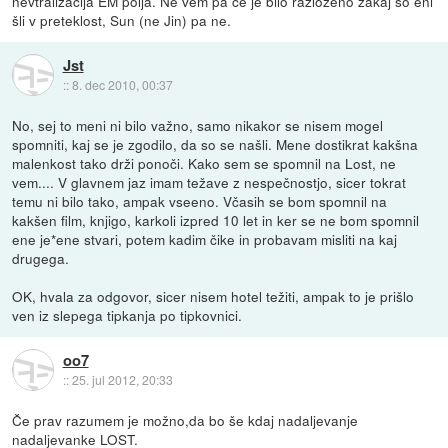
nevtralizacija EM polja. Ne vem pa če je bilo razloženo zakaj so eni
šli v preteklost, Sun (ne Jin) pa ne.
Jst
::
8. dec 2010, 00:37
No, sej to meni ni bilo važno, samo nikakor se nisem mogel
spomniti, kaj se je zgodilo, da so se našli. Mene dostikrat kakšna
malenkost tako drži ponoči. Kako sem se spomnil na Lost, ne
vem.... V glavnem jaz imam težave z nespečnostjo, sicer tokrat
temu ni bilo tako, ampak vseeno. Včasih se bom spomnil na
kakšen film, knjigo, karkoli izpred 10 let in ker se ne bom spomnil
ene je*ene stvari, potem kadim čike in probavam misliti na kaj
drugega.
OK, hvala za odgovor, sicer nisem hotel težiti, ampak to je prišlo
ven iz slepega tipkanja po tipkovnici.
oo7
::
25. jul 2012, 20:33
Če prav razumem je možno,da bo še kdaj nadaljevanje
nadaljevanke LOST.