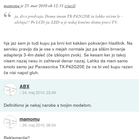
mamomu
je
25. mar 2010 ob 12:31
izjavil
:
ja, divx predvaja. Doma imam TX-P42G20E in lahko rečem le -
aleluja!! Po LCD-ju, LED-u je sedaj končno doma pravi TV.
hja jaz sem jo tudi kupu pa brni kot kakšen pokvarjen hladilnik. Na
servisu pravijo da je vse v mejah normale jaz pa slišim brnenje
adapterja 3-4m daleč (če izklopim zvok). Se kesam ker jo takoj
nisem nazaj nesu in zahteval denar nazaj. Lahko da mam samo
smolo samo jaz Panasonica TX-P42G20E že ne bi več kupu razen
če nisi napol gluh.
ABX
::
24. maj 2010, 22:49
Definitivno je nekaj narobe s tvojim modelom.
mamomu
::
26. maj 2010, 08:34
Reklamacija!!