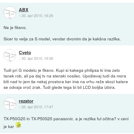
ABX
::
30. apr 2010, 16:26
Ne je fiksno.
Sicer to velja za S model, vendar dvomim da je kakšna razlika.
Cveto
::
30. apr 2010, 16:36
Tudi pri G modelu je fiksno. Kupi si kakega philipsa ki ima zelo
tanek rob, ali pa daj tv na stenski nosilec. Upoštevaj tudi da mora
biti nad tv-jem še nekaj prostora ker ima na vrhu reže skozi katere
se odvaja vroč zrak. Tudi glede tega bi bil LCD boljša izbira.
rezator
::
30. apr 2010, 17:47
TX-P50G20 in TX-P50S20 panasonic. a je rezlika ful očitna? v ceni
je kar