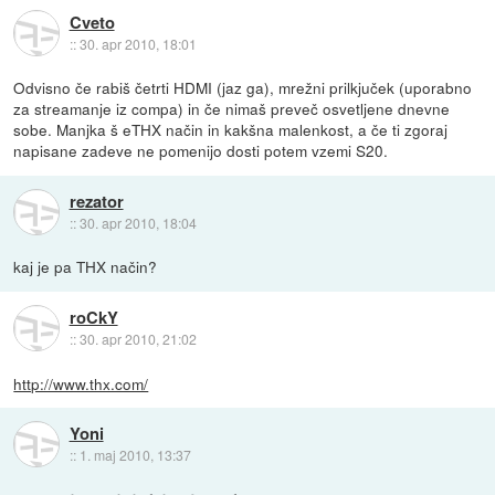
Cveto
::
30. apr 2010, 18:01
Odvisno če rabiš četrti HDMI (jaz ga), mrežni prilkjuček (uporabno
za streamanje iz compa) in če nimaš preveč osvetljene dnevne
sobe. Manjka š eTHX način in kakšna malenkost, a če ti zgoraj
napisane zadeve ne pomenijo dosti potem vzemi S20.
rezator
::
30. apr 2010, 18:04
kaj je pa THX način?
roCkY
::
30. apr 2010, 21:02
http://www.thx.com/
Yoni
::
1. maj 2010, 13:37