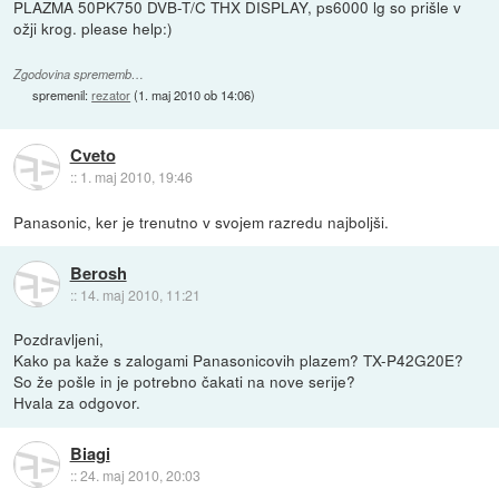
PLAZMA 50PK750 DVB-T/C THX DISPLAY, ps6000 lg so prišle v
ožji krog. please help:)
Zgodovina sprememb…
spremenil:
rezator
(
1. maj 2010 ob 14:06
)
Cveto
::
1. maj 2010, 19:46
Panasonic, ker je trenutno v svojem razredu najboljši.
Berosh
::
14. maj 2010, 11:21
Pozdravljeni,
Kako pa kaže s zalogami Panasonicovih plazem? TX-P42G20E?
So že pošle in je potrebno čakati na nove serije?
Hvala za odgovor.
Biagi
::
24. maj 2010, 20:03