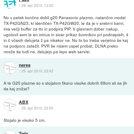
::
28. apr 2010, 13:02
No v petek končno dobil g20 Panasonic plazmo, natančno model
TX-P42GN23, ki identičen TX-P42GW20, le da je v srebrni barvi,
ima večji buffer za ttx in podpira PIP. V glavnem dober nakup,
ugotovil sem le en minus in sicer prikaz šumnikov pri podnapisih, š
in č včasih delujeta ž pa nikakor ne. No to bo treba verjetno še kaj
na podporo zatežit. PVR še nisem uspel probat, DLNA preko
mreže še tudi ne, delujejo pa lepo web servisi.
neres
::
29. apr 2010, 23:42
A te G20 plazme so s stojalom fiksno visoke dobrih 69cm ali se jih
da kaj znižat?
ABX
::
29. apr 2010, 23:55
Stojalo je visoko 5 cm.
Twix