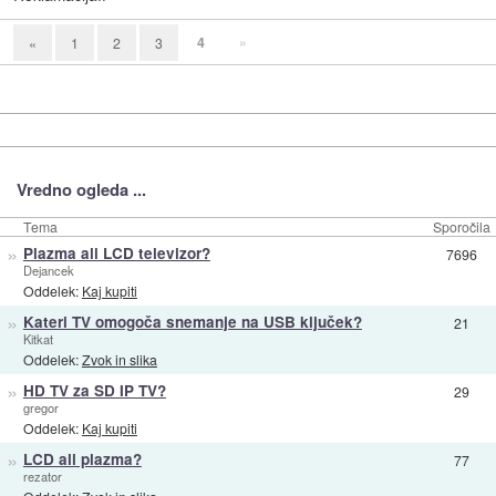
4
»
«
1
2
3
Vredno ogleda ...
Tema
Sporočila
»
Plazma ali LCD televizor?
7696
Dejancek
Oddelek:
Kaj kupiti
»
Kateri TV omogoča snemanje na USB ključek?
21
Kitkat
Oddelek:
Zvok in slika
»
HD TV za SD IP TV?
29
gregor
Oddelek:
Kaj kupiti
»
LCD ali plazma?
77
rezator