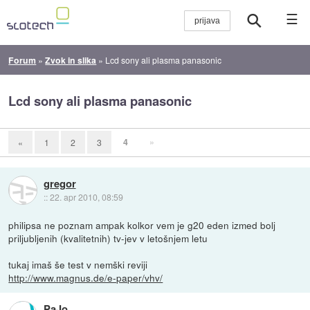
☰
Forum
»
Zvok in slika
»
Lcd sony ali plasma panasonic
Lcd sony ali plasma panasonic
4
»
«
1
2
3
gregor
::
22. apr 2010, 08:59
philipsa ne poznam ampak kolkor vem je g20 eden izmed bolj
priljubljenih (kvalitetnih) tv-jev v letošnjem letu
tukaj imaš še test v nemški reviji
http://www.magnus.de/e-paper/vhv/
PaJo