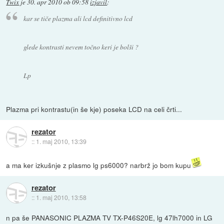
Twix
je
30. apr 2010 ob 09:58
izjavil
:
kar se tiče plazma ali lcd definitivno lcd
glede kontrasti nevem točno keri je bolši ?
Lp
Plazma pri kontrastu(in še kje) poseka LCD na celi črti...
rezator
::
1. maj 2010, 13:39
a ma ker izkušnje z plasmo lg ps6000? narbrž jo bom kupu
rezator
::
1. maj 2010, 13:58
n pa še PANASONIC PLAZMA TV TX-P46S20E, lg 47lh7000 in LG