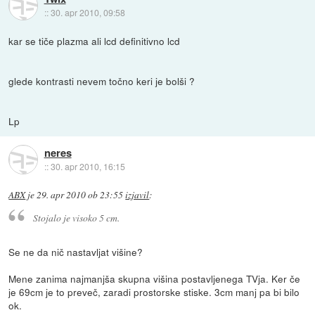
::
30. apr 2010, 09:58
kar se tiče plazma ali lcd definitivno lcd
glede kontrasti nevem točno keri je bolši ?
Lp
neres
::
30. apr 2010, 16:15
ABX
je
29. apr 2010 ob 23:55
izjavil
:
Stojalo je visoko 5 cm.
Se ne da nič nastavljat višine?
Mene zanima najmanjša skupna višina postavljenega TVja. Ker če
je 69cm je to preveč, zaradi prostorske stiske. 3cm manj pa bi bilo
ok.