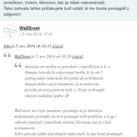
izmečkom, trolom, klovnom, kar je višek nesramnosti.
Tako zahvalo lahko pričakujete tudi ostali, ki mu boste pomagali z
odgovori.
WallSreet
::
5. nov 2014, 17:41
fpbs
je
5. nov 2014 ob 14:11
izjavil
:
WallSreet
je
5. nov 2014 ob 10:29
izjavil
:
Antonija ne mislim se prerekati z izmečki kot si ti :).
Nimam časa da bi odgovarjal trollu, ki že ob 7
zjatraj samo čaka kako bo prišel do priložnosti.
Ampak dobro saj te razumem, če te noben ne
povoha moraš potem tu težit :). Svoje si dosegel
zdaj pa nadaljuj zguba :D
Wallsreet, na tvoje zmedeno vprašanje se je Antonija
maksimalno potrudil, da bi ti pomagal rešit problem, a ti ga v
zahvalo zmerjaš z izmečkom, trolom, klovnom, kar je višek
nesramnosti.
Tako zahvalo lahko pričakujete tudi ostali, ki mu boste pomagali