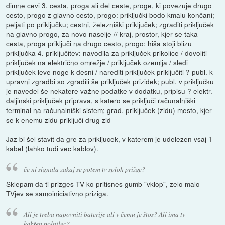
dimne cevi 3. cesta, proga ali del ceste, proge, ki povezuje drugo
cesto, progo z glavno cesto, progo: priključki bodo kmalu končani;
peljati po priključku; cestni, železniški priključek; zgraditi priključek
na glavno progo, za novo naselje // kraj, prostor, kjer se taka
cesta, proga priključi na drugo cesto, progo: hiša stoji blizu
priključka 4. priključitev: navodila za priključek prikolice / dovoliti
priključek na električno omrežje / priključek ozemlja / sledi
priključek leve noge k desni / narediti priključek priključiti ? publ. k
upravni zgradbi so zgradili še priključek prizidek; publ. v priključku
je navedel še nekatere važne podatke v dodatku, pripisu ? elektr.
daljinski priključek priprava, s katero se priključi računalniški
terminal na računalniški sistem; grad. priključek (zidu) mesto, kjer
se k enemu zidu priključi drug zid
Jaz bi šel stavit da gre za prikljucek, v katerem je udelezen vsaj 1
kabel (lahko tudi vec kablov).
če ni signala zakaj se potem tv sploh prižge?
Sklepam da ti prizges TV ko pritisnes gumb "vklop", zelo malo
TVjev se samoiniciativno priziga.
Ali je treba napovniti baterije ali v čemu je štos? Ali ima tv
kakšen polnilec?