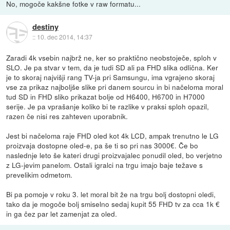
No, mogoče kakšne fotke v raw formatu...
destiny
::
10. dec 2014, 14:37
Zaradi 4k vsebin najbrž ne, ker so praktično neobstoječe, sploh v
SLO. Je pa stvar v tem, da je tudi SD ali pa FHD slika odlična. Ker
je to skoraj najvišji rang TV-ja pri Samsungu, ima vgrajeno skoraj
vse za prikaz najboljše slike pri danem sourcu in bi načeloma moral
tud SD in FHD sliko prikazat bolje od H6400, H6700 in H7000
serije. Je pa vprašanje koliko bi te razlike v praksi sploh opazil,
razen če nisi res zahteven uporabnik.
Jest bi načeloma raje FHD oled kot 4k LCD, ampak trenutno le LG
proizvaja dostopne oled-e, pa še ti so pri nas 3000€. Če bo
naslednje leto še kateri drugi proizvajalec ponudil oled, bo verjetno
z LG-jevim panelom. Ostali igralci na trgu imajo baje težave s
prevelikim odmetom.
Bi pa pomoje v roku 3. let moral bit že na trgu bolj dostopni oledi,
tako da je mogoče bolj smiselno sedaj kupit 55 FHD tv za cca 1k €
in ga čez par let zamenjat za oled.