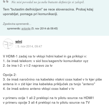
Nic nisi povedal no ja neke butaste definicije si zalepil.
Tem "butastim deifnicijam" se rece slovenscina. Probaj kdaj
uporabljat, pomaga pri komunikaciji.
Zgodovina sprememb…
spremenilo:
antonija
(
5. nov 2014 ob 09:45
)
wini
::
5. nov 2014, 09:47
V HDMI-1 zadaj na tv vklopi hdmi kabel in ga priklopi v:
1. če imaš telekom: v siol box/sagem/tv komunikator xyz
2. če ima t-2: v t-2 napravo za tv
Opcija 2:
3. če imaš naročnino na kabelsko vtakni coax kabel v tv kjer piše
antena in v zid kjer ima kabelska priključek za tvojo "anteno"
4. če imaš sobno anteno vklopi coax kabel v tv
v primeru ocije 1 ali 2 preklopi na tv pilotu source na HDMI1
v primeru opcije 3 ali 4 preklopi na tv pilotu source na TV