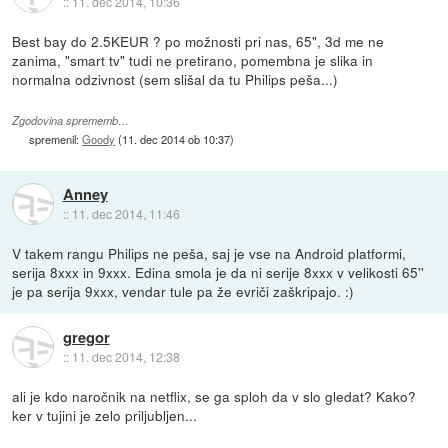
::
11. dec 2014, 10:36
Best bay do 2.5KEUR ? po možnosti pri nas, 65", 3d me ne
zanima, "smart tv" tudi ne pretirano, pomembna je slika in
normalna odzivnost (sem slišal da tu Philips peša...)
Zgodovina sprememb…
spremenil:
Goody
(
11. dec 2014 ob 10:37
)
Anney
::
11. dec 2014, 11:46
V takem rangu Philips ne peša, saj je vse na Android platformi,
serija 8xxx in 9xxx. Edina smola je da ni serije 8xxx v velikosti 65''
je pa serija 9xxx, vendar tule pa že evriči zaškripajo. :)
gregor
::
11. dec 2014, 12:38
ali je kdo naročnik na netflix, se ga sploh da v slo gledat? Kako?
ker v tujini je zelo priljubljen...