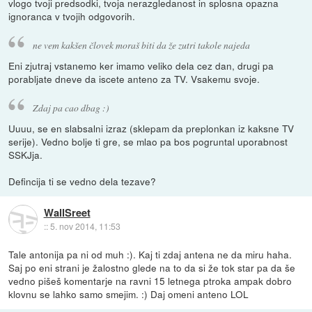
vlogo tvoji predsodki, tvoja nerazgledanost in splosna opazna
ignoranca v tvojih odgovorih.
ne vem kakšen človek moraš biti da že zutri takole najeda
Eni zjutraj vstanemo ker imamo veliko dela cez dan, drugi pa
porabljate dneve da iscete anteno za TV. Vsakemu svoje.
Zdaj pa cao dbag :)
Uuuu, se en slabsalni izraz (sklepam da preplonkan iz kaksne TV
serije). Vedno bolje ti gre, se mlao pa bos pogruntal uporabnost
SSKJja.
Defincija ti se vedno dela tezave?
WallSreet
::
5. nov 2014, 11:53
Tale antonija pa ni od muh :). Kaj ti zdaj antena ne da miru haha.
Saj po eni strani je žalostno glede na to da si že tok star pa da še
vedno pišeš komentarje na ravni 15 letnega ptroka ampak dobro
klovnu se lahko samo smejim. :) Daj omeni anteno LOL