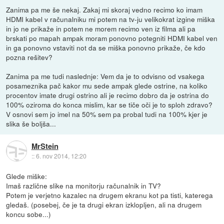
Zanima pa me še nekaj. Zakaj mi skoraj vedno recimo ko imam
HDMI kabel v računalniku mi potem na tv-ju velikokrat izgine miška
in jo ne prikaže in potem ne morem recimo ven iz filma ali pa
brskati po mapah ampak moram ponovno potegniti HDMI kabel ven
in ga ponovno vstaviti not da se miška ponovno prikaže, če kdo
pozna rešitev?
Zanima pa me tudi naslednje: Vem da je to odvisno od vsakega
posameznika pač kakor mu sede ampak glede ostrine, na koliko
procentov imate drugi ostrino ali je recimo dobro da je ostrina do
100% oziroma do konca mislim, kar se tiče oči je to sploh zdravo?
V osnovi sem jo imel na 50% sem pa probal tudi na 100% kjer je
slika še boljša...
MrStein
::
6. nov 2014, 12:20
Glede miške:
Imaš različne slike na monitorju računalnik in TV?
Potem je verjetno kazalec na drugem ekranu kot pa tisti, katerega
gledaš. (posebej, če je ta drugi ekran izklopljen, ali na drugem
koncu sobe...)