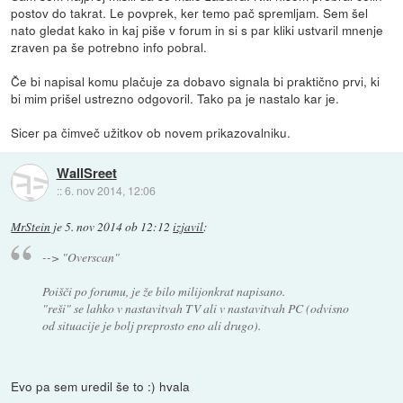
postov do takrat. Le povprek, ker temo pač spremljam. Sem šel
nato gledat kako in kaj piše v forum in si s par kliki ustvaril mnenje
zraven pa še potrebno info pobral.
Če bi napisal komu plačuje za dobavo signala bi praktično prvi, ki
bi mim prišel ustrezno odgovoril. Tako pa je nastalo kar je.
Sicer pa čimveč užitkov ob novem prikazovalniku.
WallSreet
::
6. nov 2014, 12:06
MrStein
je
5. nov 2014 ob 12:12
izjavil
:
--> "Overscan"
Poišči po forumu, je že bilo milijonkrat napisano.
"reši" se lahko v nastavitvah TV ali v nastavitvah PC (odvisno
od situacije je bolj preprosto eno ali drugo).
Evo pa sem uredil še to :) hvala