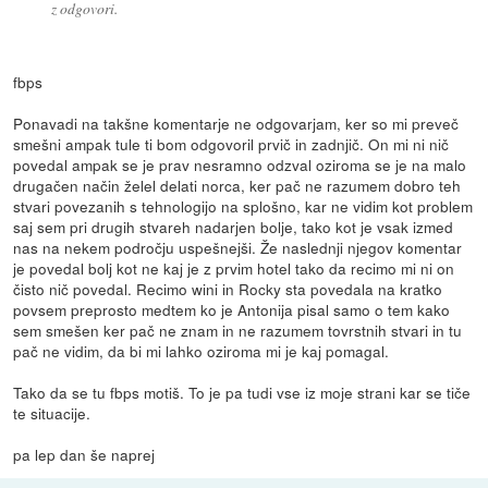
z odgovori.
fbps
Ponavadi na takšne komentarje ne odgovarjam, ker so mi preveč
smešni ampak tule ti bom odgovoril prvič in zadnjič. On mi ni nič
povedal ampak se je prav nesramno odzval oziroma se je na malo
drugačen način želel delati norca, ker pač ne razumem dobro teh
stvari povezanih s tehnologijo na splošno, kar ne vidim kot problem
saj sem pri drugih stvareh nadarjen bolje, tako kot je vsak izmed
nas na nekem področju uspešnejši. Že naslednji njegov komentar
je povedal bolj kot ne kaj je z prvim hotel tako da recimo mi ni on
čisto nič povedal. Recimo wini in Rocky sta povedala na kratko
povsem preprosto medtem ko je Antonija pisal samo o tem kako
sem smešen ker pač ne znam in ne razumem tovrstnih stvari in tu
pač ne vidim, da bi mi lahko oziroma mi je kaj pomagal.
Tako da se tu fbps motiš. To je pa tudi vse iz moje strani kar se tiče
te situacije.
pa lep dan še naprej