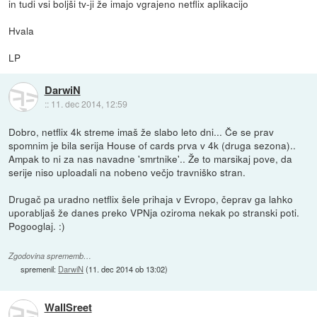
in tudi vsi boljši tv-ji že imajo vgrajeno netflix aplikacijo
Hvala
LP
DarwiN
::
11. dec 2014, 12:59
Dobro, netflix 4k streme imaš že slabo leto dni... Če se prav
spomnim je bila serija House of cards prva v 4k (druga sezona)..
Ampak to ni za nas navadne 'smrtnike'.. Že to marsikaj pove, da
serije niso uploadali na nobeno večjo travniško stran.
Drugač pa uradno netflix šele prihaja v Evropo, čeprav ga lahko
uporabljaš že danes preko VPNja oziroma nekak po stranski poti.
Pogooglaj. :)
Zgodovina sprememb…
spremenil:
DarwiN
(
11. dec 2014 ob 13:02
)
WallSreet