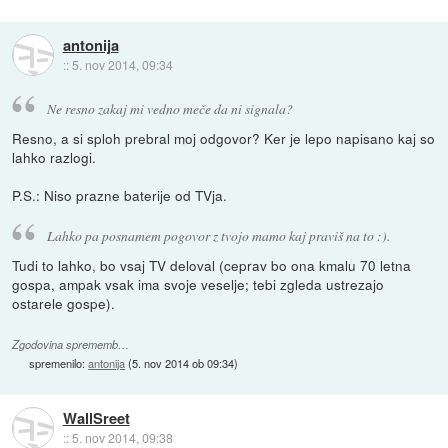
antonija
::
5. nov 2014, 09:34
Ne resno zakaj mi vedno meče da ni signala?
Resno, a si sploh prebral moj odgovor? Ker je lepo napisano kaj so
lahko razlogi.
P.S.: Niso prazne baterije od TVja.
Lahko pa posnamem pogovor z tvojo mamo kaj praviš na to :).
Tudi to lahko, bo vsaj TV deloval (ceprav bo ona kmalu 70 letna
gospa, ampak vsak ima svoje veselje; tebi zgleda ustrezajo
ostarele gospe).
Zgodovina sprememb…
spremenilo:
antonija
(
5. nov 2014 ob 09:34
)
WallSreet
::
5. nov 2014, 09:38