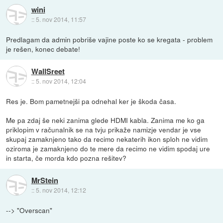
wini
::
5. nov 2014, 11:57
Predlagam da admin pobriše vajine poste ko se kregata - problem
je rešen, konec debate!
WallSreet
::
5. nov 2014, 12:04
Res je. Bom pametnejši pa odnehal ker je škoda časa.
Me pa zdaj še neki zanima glede HDMI kabla. Zanima me ko ga
priklopim v računalnik se na tvju prikaže namizje vendar je vse
skupaj zamaknjeno tako da recimo nekaterih ikon sploh ne vidim
oziroma je zamaknjeno do te mere da recimo ne vidim spodaj ure
in starta, če morda kdo pozna rešitev?
MrStein
::
5. nov 2014, 12:12
--> "Overscan"