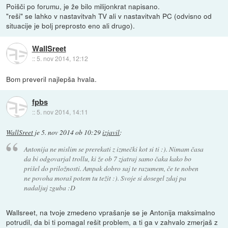
Poišči po forumu, je že bilo milijonkrat napisano.
"reši" se lahko v nastavitvah TV ali v nastavitvah PC (odvisno od
situacije je bolj preprosto eno ali drugo).
WallSreet
::
5. nov 2014, 12:12
Bom preveril najlepša hvala.
fpbs
::
5. nov 2014, 14:11
WallSreet
je
5. nov 2014 ob 10:29
izjavil
:
Antonija ne mislim se prerekati z izmečki kot si ti :). Nimam časa
da bi odgovarjal trollu, ki že ob 7 zjatraj samo čaka kako bo
prišel do priložnosti. Ampak dobro saj te razumem, če te noben
ne povoha moraš potem tu težit :). Svoje si dosegel zdaj pa
nadaljuj zguba :D
Wallsreet, na tvoje zmedeno vprašanje se je Antonija maksimalno
potrudil, da bi ti pomagal rešit problem, a ti ga v zahvalo zmerjaš z