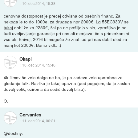
::
10. dec 2014, 15:38
cenovna dostopnost je precej odvisna od osebnih financ. Za
nekoga je to do 1000e, za drugega npr 2000€. Lg 55EC930V se
tukaj
dobi že za 2250€, žal pa ne pošiljajo v slo, vprašljivo je pa
tudi uveljavljanje garancije pri nas ali menjava, če s primerkom ni
vse ok. Enivej, 2016 bi mogoče že znal tud pri nas dobit oled za
manj kot 2000€. Bomo vidl.. :)
Okapi
::
10. dec 2014, 15:46
4k filmov še zelo dolgo ne bo, je pa zadeva zelo uporabna za
gledanje fotk. Razlika je takoj opazna (pod pogojem, da je zaslon
dovolj velik, oziroma da sediš dovolj blizu).
O.
Cervantes
::
11. dec 2014, 00:21
@destiny: