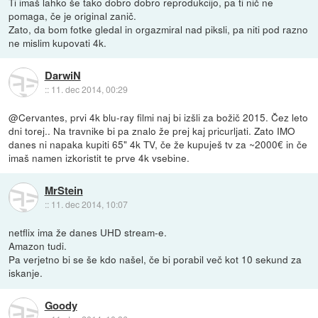
Ti imaš lahko še tako dobro dobro reprodukcijo, pa ti nič ne
pomaga, če je original zanič.
Zato, da bom fotke gledal in orgazmiral nad piksli, pa niti pod razno
ne mislim kupovati 4k.
DarwiN
::
11. dec 2014, 00:29
@Cervantes, prvi 4k blu-ray filmi naj bi izšli za božič 2015. Čez leto
dni torej.. Na travnike bi pa znalo že prej kaj pricurljati. Zato IMO
danes ni napaka kupiti 65" 4k TV, če že kupuješ tv za ~2000€ in če
imaš namen izkoristit te prve 4k vsebine.
MrStein
::
11. dec 2014, 10:07
netflix ima že danes UHD stream-e.
Amazon tudi.
Pa verjetno bi se še kdo našel, če bi porabil več kot 10 sekund za
iskanje.
Goody