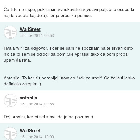
Če ti to ne uspe, pokliči sina/vnuka/strica/(vstavi poljubno osebo ki
naj bi vedela kaj dela), ter jo prosi za pomoč.
WallSreet
::
5. nov 2014, 09:53
Hvala wini za odgovor, sicer se sam ne spoznam na te srvari čisto
nič za to sem se odločil da bom tule vprašal tako da bom probal
upam da rata.
Antonija. To kar ti uporabljaj, now go fuck yourself. Če želiš ti lahko
definicijo zalepim :)
antonija
::
5. nov 2014, 09:55
Dej prosim, ker bi sel stavit da je ne poznas :)
WallSreet
::
5. nov 2014, 10:00