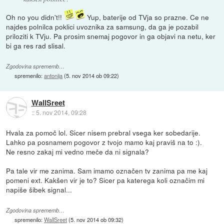
Oh no you didn't!!
Yup, baterije od TVja so prazne. Ce ne
najdes polnilca poklici uvoznika za samsung, da ga je pozabil
priloziti k TVju. Pa prosim snemaj pogovor in ga objavi na netu, ker
bi ga res rad slisal.
Zgodovina sprememb…
spremenilo:
antonija
(
5. nov 2014 ob 09:22
)
WallSreet
::
5. nov 2014, 09:28
Hvala za pomoč lol. Sicer nisem prebral vsega ker sobedarije.
Lahko pa posnamem pogovor z tvojo mamo kaj praviš na to :).
Ne resno zakaj mi vedno meče da ni signala?
Pa tale vir me zanima. Sam imamo označen tv zanima pa me kaj
pomeni ext. Kakšen vir je to? Sicer pa katerega koli označim mi
napiše šibek signal...
Zgodovina sprememb…
spremenilo:
WallSreet
(
5. nov 2014 ob 09:32
)