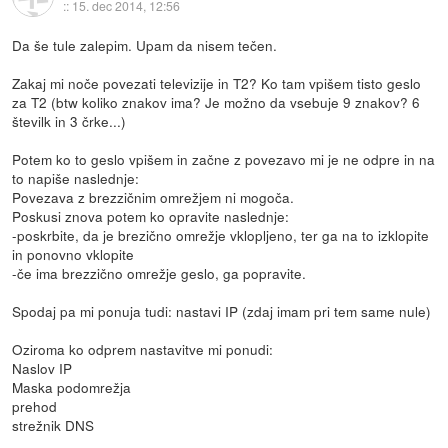
::
15. dec 2014, 12:56
Da še tule zalepim. Upam da nisem tečen.
Zakaj mi noče povezati televizije in T2? Ko tam vpišem tisto geslo
za T2 (btw koliko znakov ima? Je možno da vsebuje 9 znakov? 6
številk in 3 črke...)
Potem ko to geslo vpišem in začne z povezavo mi je ne odpre in na
to napiše naslednje:
Povezava z brezzičnim omrežjem ni mogoča.
Poskusi znova potem ko opravite naslednje:
-poskrbite, da je brezično omrežje vklopljeno, ter ga na to izklopite
in ponovno vklopite
-če ima brezzično omrežje geslo, ga popravite.
Spodaj pa mi ponuja tudi: nastavi IP (zdaj imam pri tem same nule)
Oziroma ko odprem nastavitve mi ponudi:
Naslov IP
Maska podomrežja
prehod
strežnik DNS