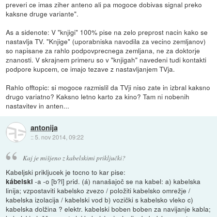
preveri ce imas ziher anteno ali pa mogoce dobivas signal preko
kaksne druge variante".
As a sidenote: V "knjigi" 100% pise na zelo preprost nacin kako se
nastavlja TV. "Knjige" (uporabniska navodila za vecino zemljanov)
so napisane za rahlo podpovprecnega zemljana, ne za doktorje
znanosti. V skrajnem primeru so v "knjigah" navedeni tudi kontakti
podpore kupcem, ce imajo tezave z nastavljanjem TVja.
Rahlo offtopic: si mogoce razmislil da TVji niso zate in izbral kaksno
drugo variatno? Kaksno letno karto za kino? Tam ni nobenih
nastavitev in anten...
antonija
::
5. nov 2014, 09:22
Kaj je mišjeno z kabelskimi priključki?
Kabeljski prikljucek je tocno to kar pise:
-a -o [b?l] prid. (á) nanašajoč se na kabel: a) kabelska
kábelski
linija; vzpostaviti kabelsko zvezo / položiti kabelsko omrežje /
kabelska izolacija / kabelski vod b) vozički s kabelsko vleko c)
kabelska dolžina ? elektr. kabelski boben boben za navijanje kabla;