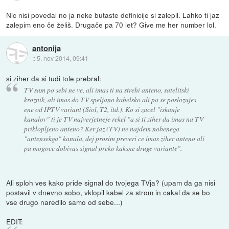
Nic nisi povedal no ja neke butaste definicije si zalepil. Lahko ti jaz
zalepim eno če želiš. Drugače pa 70 let? Give me her number lol.
antonija
::
5. nov 2014, 09:41
si ziher da si tudi tole prebral:
TV sam po sebi ne ve, ali imas ti na strehi anteno, satelitski
kroznik, ali imas do TV speljano kabelsko ali pa se poslozujes
ene od IPTV variant (Siol, T2, itd.). Ko si zacel "iskanje
kanalov" ti je TV najverjetneje rekel "a si ti ziher da imas na TV
priklopljeno anteno? Ker jaz (TV) ne najdem nobenega
"antensekga" kanala, dej prosim preveri ce imas ziher anteno ali
pa mogoce dobivas signal preko kaksne druge variante".
Ali sploh ves kako pride signal do tvojega TVja? (upam da ga nisi
postavil v dnevno sobo, vklopil kabel za strom in cakal da se bo
vse drugo naredilo samo od sebe...)
EDIT: