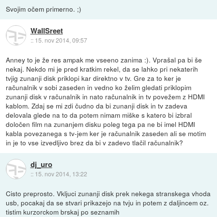
Svojim očem primerno. ;)
WallSreet
::
15. nov 2014, 09:57
Anney to je že res ampak me vseeno zanima :). Vprašal pa bi še
nekaj. Nekdo mi je pred kratkim rekel, da se lahko pri nekaterih
tvjig zunanji disk priklopi kar direktno v tv. Gre za to ker je
računalnik v sobi zaseden in vedno ko želim gledati priklopim
zunanji disk v računalnik in nato računalnik in tv povežem z HDMI
kablom. Zdaj se mi zdi čudno da bi zunanji disk in tv zadeva
delovala glede na to da potem nimam miške s katero bi izbral
določen film na zunanjem disku poleg tega pa ne bi imel HDMI
kabla povezanega s tv-jem ker je računalnik zaseden ali se motim
in je to vse izvedljivo brez da bi v zadevo tlačil računalnik?
dj_uro
::
15. nov 2014, 13:22
Cisto preprosto. Vkljuci zunanji disk prek nekega stranskega vhoda
usb, pocakaj da se stvari prikazejo na tvju in potem z daljincem oz.
tistim kurzorckom brskaj po seznamih