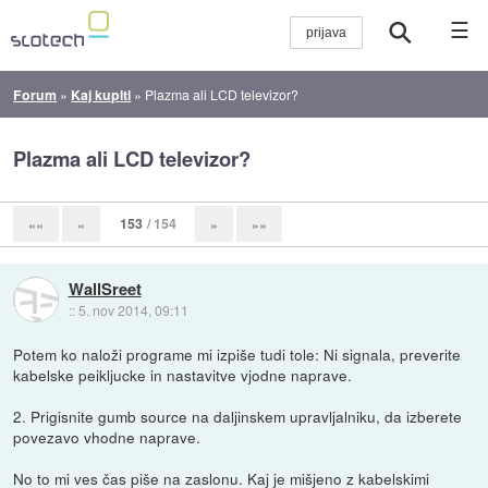
☰
Forum
»
Kaj kupiti
»
Plazma ali LCD televizor?
Plazma ali LCD televizor?
153
/ 154
««
«
»
»»
WallSreet
::
5. nov 2014, 09:11
Potem ko naloži programe mi izpiše tudi tole: Ni signala, preverite
kabelske peikljucke in nastavitve vjodne naprave.
2. Prigisnite gumb source na daljinskem upravljalniku, da izberete
povezavo vhodne naprave.
No to mi ves čas piše na zaslonu. Kaj je mišjeno z kabelskimi