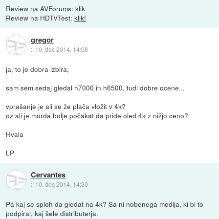
Review na AVForums:
klik
Review na HDTVTest:
klik!
gregor
::
10. dec 2014, 14:08
ja, to je dobra izbira,
sam sem sedaj gledal h7000 in h6500, tudi dobre ocene...
vprašanje je ali se že plača vložit v 4k?
oz ali je morda bolje počakat da pride oled 4k z nižjo ceno?
Hvala
LP
Cervantes
::
10. dec 2014, 14:30
Pa kaj se sploh da gledat na 4k? Sa ni nobenega medija, ki bi to
podpiral, kaj šele distributerja.