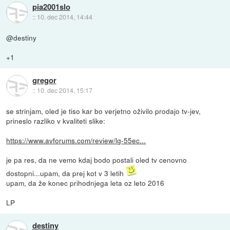
pia2001slo
::
10. dec 2014, 14:44
@destiny
+1
gregor
::
10. dec 2014, 15:17
se strinjam, oled je tiso kar bo verjetno oživilo prodajo tv-jev,
prineslo razliko v kvaliteti slike:
https://www.avforums.com/review/lg-55ec...
je pa res, da ne vemo kdaj bodo postali oled tv cenovno
dostopni...upam, da prej kot v 3 letih
upam, da že konec prihodnjega leta oz leto 2016
LP
destiny