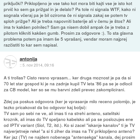
priključki? Priklopljeno je vse tako kot mora biti kajti vse je isto kot
prvič ko sem ga prižgal in je delalo? Pa tole ni signala WTF, kako ni
sognala včeraj pa je bil oziroma če ni signala zakaj se potem tv
sploh prižge? Ali je treba napovniti baterije ali v čemu je štos? Ali
ima tv kakšen polnilec? Sam ga nisem dobil ampak če je treba z
pilotom klikniti kakšen gumb. Prosim za odgovore :). To sta glavna
problema potem pa imam še 5 vprašanj, vendar moram najprej
razčistiti to kar sem napisal.
antonija
::
5. nov 2014, 09:16
A ti trollas? Cisto resno vprasam... ker druga moznost je pa da si
70 let star gospod ki je na zadnje kupil TV leta '86 pa se je odlocil
za CB model, ker so se mu barvni zdeli prevec zakomplicirani.
Zdej pa poskus odgovora (ker je vprasanje milo receno polomijo, je
tezko pricakovat da bo odgovor kaj boljsi):
TV sam po sebi ne ve, ali imas ti na strehi anteno, satelitski
kroznik, ali imas do TV speljano kabelsko ali pa se poslozujes ene
od IPTV variant (Siol, T2, itd.). Ko si zacel "iskanje kanalov" ti je TV
najverjetneje rekel "a si ti ziher da imas na TV priklopljeno anteno?
Ker jaz (TV) ne najdem nobenega "antensekga" kanala, dej prosim