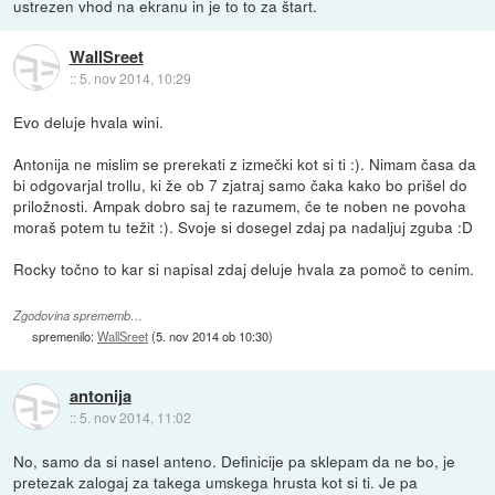
ustrezen vhod na ekranu in je to to za štart.
WallSreet
::
5. nov 2014, 10:29
Evo deluje hvala wini.
Antonija ne mislim se prerekati z izmečki kot si ti :). Nimam časa da
bi odgovarjal trollu, ki že ob 7 zjatraj samo čaka kako bo prišel do
priložnosti. Ampak dobro saj te razumem, če te noben ne povoha
moraš potem tu težit :). Svoje si dosegel zdaj pa nadaljuj zguba :D
Rocky točno to kar si napisal zdaj deluje hvala za pomoč to cenim.
Zgodovina sprememb…
spremenilo:
WallSreet
(
5. nov 2014 ob 10:30
)
antonija
::
5. nov 2014, 11:02
No, samo da si nasel anteno. Definicije pa sklepam da ne bo, je
pretezak zalogaj za takega umskega hrusta kot si ti. Je pa