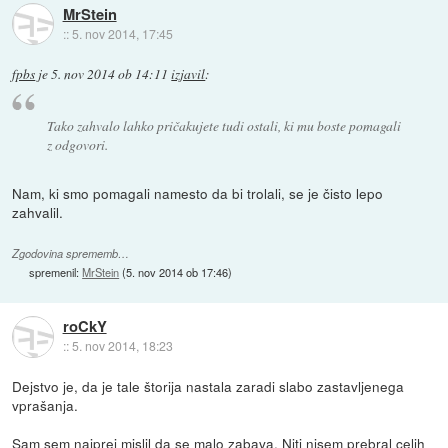
MrStein
::
5. nov 2014, 17:45
fpbs
je
5. nov 2014 ob 14:11
izjavil
:
Tako zahvalo lahko pričakujete tudi ostali, ki mu boste pomagali
z odgovori.
Nam, ki smo pomagali namesto da bi trolali, se je čisto lepo
zahvalil.
Zgodovina sprememb…
spremenil:
MrStein
(
5. nov 2014 ob 17:46
)
roCkY
::
5. nov 2014, 18:23
Dejstvo je, da je tale štorija nastala zaradi slabo zastavljenega
vprašanja.
Sam sem najprej mislil da se malo zabava. Niti nisem prebral celih