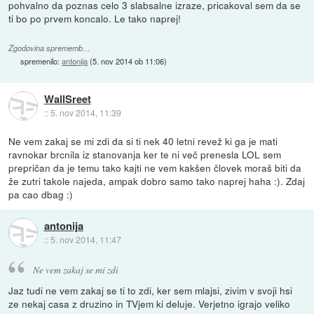
pohvalno da poznas celo 3 slabsalne izraze, pricakoval sem da se
ti bo po prvem koncalo. Le tako naprej!
Zgodovina sprememb…
spremenilo:
antonija
(
5. nov 2014 ob 11:06
)
WallSreet
::
5. nov 2014, 11:39
Ne vem zakaj se mi zdi da si ti nek 40 letni revež ki ga je mati
ravnokar brcnila iz stanovanja ker te ni več prenesla LOL sem
prepričan da je temu tako kajti ne vem kakšen človek moraš biti da
že zutri takole najeda, ampak dobro samo tako naprej haha :). Zdaj
pa cao dbag :)
antonija
::
5. nov 2014, 11:47
Ne vem zakaj se mi zdi
Jaz tudi ne vem zakaj se ti to zdi, ker sem mlajsi, zivim v svoji hsi
ze nekaj casa z druzino in TVjem ki deluje. Verjetno igrajo veliko