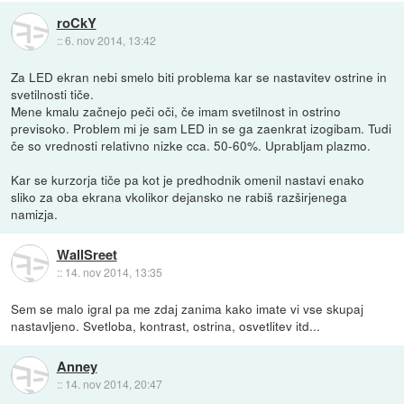
roCkY
::
6. nov 2014, 13:42
Za LED ekran nebi smelo biti problema kar se nastavitev ostrine in
svetilnosti tiče.
Mene kmalu začnejo peči oči, če imam svetilnost in ostrino
previsoko. Problem mi je sam LED in se ga zaenkrat izogibam. Tudi
če so vrednosti relativno nizke cca. 50-60%. Uprabljam plazmo.
Kar se kurzorja tiče pa kot je predhodnik omenil nastavi enako
sliko za oba ekrana vkolikor dejansko ne rabiš razširjenega
namizja.
WallSreet
::
14. nov 2014, 13:35
Sem se malo igral pa me zdaj zanima kako imate vi vse skupaj
nastavljeno. Svetloba, kontrast, ostrina, osvetlitev itd...
Anney
::
14. nov 2014, 20:47