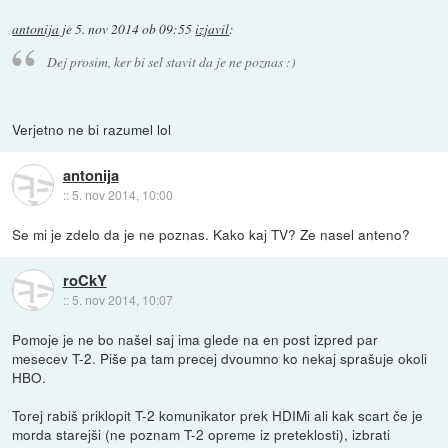
antonija
je
5. nov 2014 ob 09:55
izjavil
:
Dej prosim, ker bi sel stavit da je ne poznas :)
Verjetno ne bi razumel lol
antonija
::
5. nov 2014, 10:00
Se mi je zdelo da je ne poznas. Kako kaj TV? Ze nasel anteno?
roCkY
::
5. nov 2014, 10:07
Pomoje je ne bo našel saj ima glede na en post izpred par
mesecev T-2. Piše pa tam precej dvoumno ko nekaj sprašuje okoli
HBO.
Torej rabiš priklopit T-2 komunikator prek HDIMi ali kak scart če je
morda starejši (ne poznam T-2 opreme iz preteklosti), izbrati