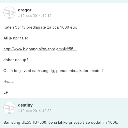
gregor
::
10. dec 2014, 12:19
Kateri 55" tv predlagate za cca 1600 eur.
Ali je npr tale:
http://www.bigbang.si/tv-sprejemniki/55...
dober nakup?
Oz je bolje vzet samsung, lg, panasonic...,kateri model?
Hvala
LP
destiny
::
10. dec 2014, 12:32
Samsung UE55HU7500
, če si lahko privoščiš še dodatnih 100€.