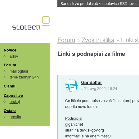
Tajvan in Južna Koreja po izvozu prvikrat pre
Forum
»
Zvok in slika
»
Linki s
Novice
Linki s podnapisi za filme
arhiv
Forum
mali oglasi
teme zadnjih 24h
Gandalfar
Članki
::
21. avg 2002, 16:24
Zaposlitve
Če iščete podnapise za vaš film najprej pre
brskaj
odprite novo temo):
Ostalo
pravila
Podnapisi
gigahit.net
stran na divx.si-gov.org
Informacije na enem mestu