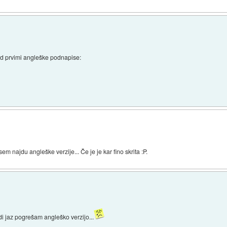
ed prvimi angleške podnapise:
m najdu angleške verzije... Če je je kar fino skrita :P.
udi jaz pogrešam angleško verzijo...