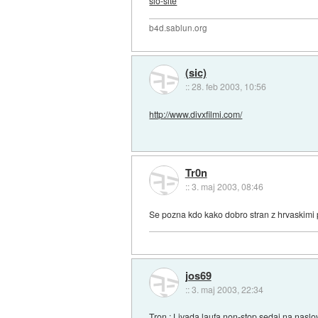
slo-site
b4d.sablun.org
(sic)
::
28. feb 2003, 10:56
http://www.divxfilmi.com/
Tr0n
::
3. maj 2003, 08:46
Se pozna kdo kako dobro stran z hrvaskimi po
jos69
::
3. maj 2003, 22:34
Tron : Livada laufa non-stop sedaj na naslo