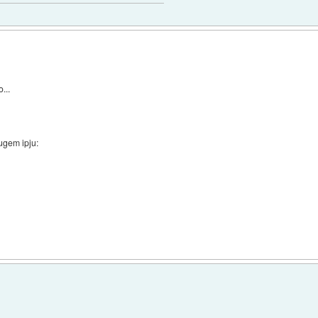
...
ugem ipju: