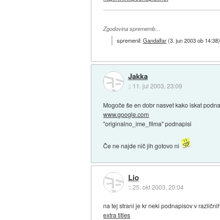
Zgodovina sprememb…
spremenil:
Gandalfar
(
3. jun 2003 ob 14:38
Jakka
::
11. jul 2003, 23:09
Mogoče še en dobr nasvet kako iskat podnap
www.google.com
"originalno_ime_filma" podnapisi
Če ne najde nič jih gotovo ni
Lio
::
25. okt 2003, 20:04
na tej strani je kr neki podnapisov v različnih
extra titles