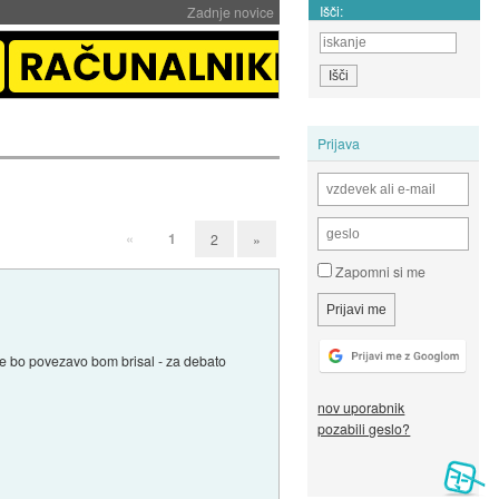
Išči:
Zadnje novice
Prijava
«
1
2
»
Zapomni si me
 ne bo povezavo bom brisal - za debato
nov uporabnik
pozabili geslo?