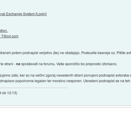
tional Exchange System [Login
]
tion.
- Titlovi.com
traneh potem podnapisi verjetno (še) ne obstajajo. Poskusite kasneje oz. Pišite avt
te strani -
ne
spraševati na forumu. Vaše sporočilo bo preprosto izbrisano.
ujemo zato, ker so na večini zgoraj navedenih strani ponujeni podnapisi avtorska 
podnapisov popolnoma legalen ter moralno nesporen. Ukradeni podnapisi se na teh 
9 ob 12:13
)