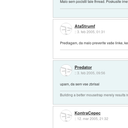
Malo sem pocistil tale thread. Poskusite ime
AtaStrumf
::
3. feb 2005, 01:31
Predlagam, da malo preverite vaše linke, ker
Predator
::
3. feb 2005, 09:56
upam, da sem vse zbrisal
Building a better mousetrap merely results i
KontraCepec
::
12. mar 2005, 21:32