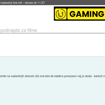
hitela Japonsko
::
danes ob 11:37
 podnapisi za filme
verite na naslednjih straneh (če ima kdo še kakšno povezavo naj jo doda - karkoli