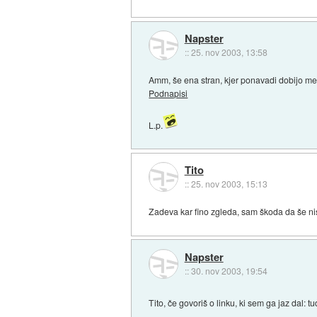
Napster
::
25. nov 2003, 13:58
Amm, še ena stran, kjer ponavadi dobijo m
Podnapisi
L.p.
Tito
::
25. nov 2003, 15:13
Zadeva kar fino zgleda, sam škoda da še nise
Napster
::
30. nov 2003, 19:54
Tito, če govoriš o linku, ki sem ga jaz dal: t