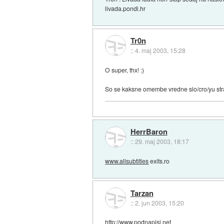
livada.pondi.hr
Tr0n
::
4. maj 2003, 15:28
O super, thx! :)
So se kaksne omembe vredne slo/cro/yu stra
HerrBaron
::
29. maj 2003, 18:17
www.allsubtitles
exits.ro
Tarzan
::
2. jun 2003, 15:20
http://www.podnapisi.net