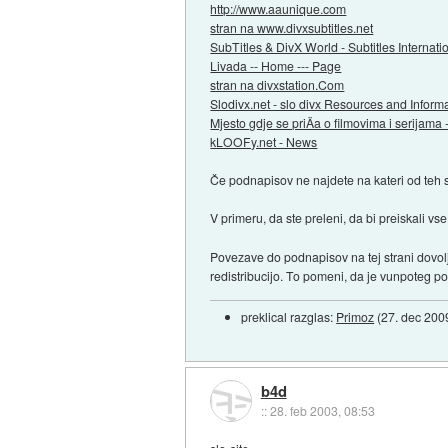
http://www.aaunique.com
stran na www.divxsubtitles.net
SubTitles & DivX World - Subtitles Interna
Livada -- Home --- Page
stran na divxstation.Com
Slodivx.net - slo divx Resources and Informa
Mjesto gdje se priÄa o filmovima i serijama 
kLOOFy.net - News
Če podnapisov ne najdete na kateri od teh s
V primeru, da ste preleni, da bi preiskali vse 
Povezave do podnapisov na tej strani dovolj
redistribucijo. To pomeni, da je vunpoteg 
preklical razglas:
Primoz
(
27. dec 200
b4d
::
28. feb 2003, 08:53