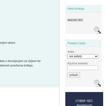
Hitre funkcije
seznam tem
orjem strani.
Posebni izpisi
Avtor:
dela z dovoljenjem za objavo ter
Ključna beseda:
straneh praviloma brišejo.