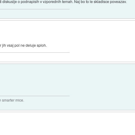
ti diskusije o podnapisih v vzporednih temah. Naj bo to le skladisce poveazav.
 jih vsaj pol ne deluje sploh.
n smarter mice.