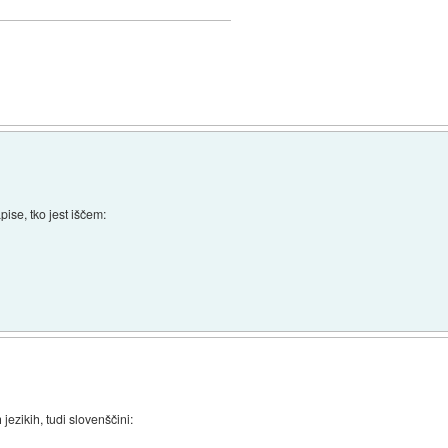
)
ise, tko jest iščem:
 jezikih, tudi slovenščini: