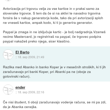
Avtorizacija pri trgovcu velja za vse kartice in v praksi samo za
slovenske trgovce. S tem da če si na aktivi te navadno trgovina
forsira še v nakup generatorja kode, tako da pri avtorizaciji sploh
ne vneseš kartice, ampak kodo, ki ti jo generira generator.
Paypal je zmaga in ne izključuje kartic - je bolj nadgradnja.Vzameš
recimo Mastercard, jo regirstriraš na paypal, če trgovec podpira
paypal nakažeš preko njega, sicer klasično.
El Barto
::
18. sep 2009, 21:49
Razlika med Abanko in banko Koper je v mesečnih stroških, ki ti jih
zaračunavajo pri banki Koper, pri Abanki pa ne (oboje za
gotovinski račun).
ender
::
18. sep 2009, 22:16
Če nisi študent, ti oboji zaračunavajo vodenje računa, se mi pa zdi,
da je Abanka cenejša.