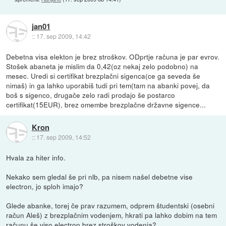
jan01
::
17. sep 2009, 14:42
Debetna visa elekton je brez stroškov. ODprtje računa je par evrov.
Stošek abaneta je mislim da 0,42(oz nekaj zelo podobno) na
mesec. Uredi si certifikat brezplačni sigenca(ce ga seveda še
nimaš) in ga lahko uporabiš tudi pri tem(tam na abanki povej, da
boš s sigenco, drugače zelo radi prodajo še postarco
certifikat(15EUR), brez omembe brezplačne državne sigence...
Kron
::
17. sep 2009, 14:52
Hvala za hiter info.
Nekako sem gledal še pri nlb, pa nisem našel debetne vise
electron, jo sploh imajo?
Glede abanke, torej če prav razumem, odprem študentski (osebni
račun Aleš) z brezplačnim vodenjem, hkrati pa lahko dobim na tem
računu še viso electron brez stroškov vodenja?