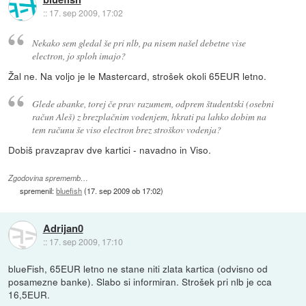
::
17. sep 2009, 17:02
Nekako sem gledal še pri nlb, pa nisem našel debetne vise
electron, jo sploh imajo?
Žal ne. Na voljo je le Mastercard, strošek okoli 65EUR letno.
Glede abanke, torej če prav razumem, odprem študentski (osebni
račun Aleš) z brezplačnim vodenjem, hkrati pa lahko dobim na
tem računu še viso electron brez stroškov vodenja?
Dobiš pravzaprav dve kartici - navadno in Viso.
Zgodovina sprememb…
spremenil:
bluefish
(
17. sep 2009 ob 17:02
)
Adrijan0
::
17. sep 2009, 17:10
blueFish, 65EUR letno ne stane niti zlata kartica (odvisno od
posamezne banke). Slabo si informiran. Strošek pri nlb je cca
16,5EUR.