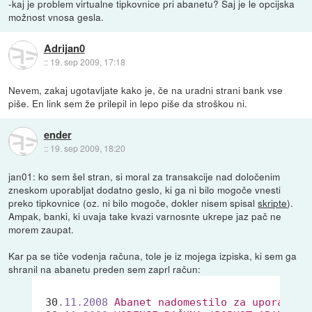
-kaj je problem virtualne tipkovnice pri abanetu? Saj je le opcijska
možnost vnosa gesla.
Adrijan0
::
19. sep 2009, 17:18
Nevem, zakaj ugotavljate kako je, če na uradni strani bank vse
piše. En link sem že prilepil in lepo piše da stroškou ni.
ender
::
19. sep 2009, 18:20
jan01: ko sem šel stran, si moral za transakcije nad določenim
zneskom uporabljat dodatno geslo, ki ga ni bilo mogoče vnesti
preko tipkovnice (oz. ni bilo mogoče, dokler nisem spisal
skripte
).
Ampak, banki, ki uvaja take kvazi varnosnte ukrepe jaz pač ne
morem zaupat.
Kar pa se tiče vodenja računa, tole je iz mojega izpiska, ki sem ga
shranil na abanetu preden sem zaprl račun:
 30
.11
.2008
Abanet
nadomestilo
za
uporabo
 0