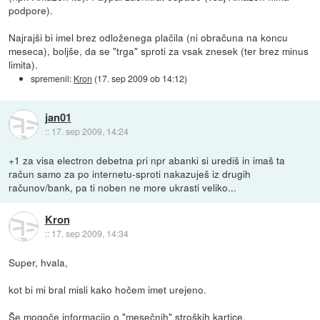
podpore).
Najrajši bi imel brez odloženega plačila (ni obračuna na koncu
meseca), boljše, da se "trga" sproti za vsak znesek (ter brez minus
limita).
spremenil:
Kron
(
17. sep 2009 ob 14:12
)
jan01
::
17. sep 2009, 14:24
+1 za visa electron debetna pri npr abanki si urediš in imaš ta
račun samo za po internetu-sproti nakazuješ iz drugih
računov/bank, pa ti noben ne more ukrasti veliko...
Kron
::
17. sep 2009, 14:34
Super, hvala,
kot bi mi bral misli kako hočem imet urejeno.
Še mogoče informacijo o "mesečnih" stroških kartice.