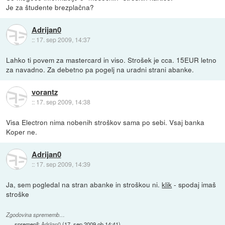
Je za študente brezplačna?
Adrijan0
::
17. sep 2009, 14:37
Lahko ti povem za mastercard in viso. Strošek je cca. 15EUR letno
za navadno. Za debetno pa pogelj na uradni strani abanke.
vorantz
::
17. sep 2009, 14:38
Visa Electron nima nobenih stroškov sama po sebi. Vsaj banka
Koper ne.
Adrijan0
::
17. sep 2009, 14:39
Ja, sem pogledal na stran abanke in stroškou ni.
klik
- spodaj imaš
stroške
Zgodovina sprememb…
spremenil:
Adrijan0
(
17. sep 2009 ob 14:41
)