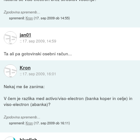
Zgodovina sprememb…
spremenil:
Kron
(
17. sep 2009 ob 14:55
)
jan01
::
17. sep 2009, 14:59
Ta ali pa gotovinski osebni račun...
Kron
::
17. sep 2009, 16:01
Nekaj me še zanima:
V čem je razlika med activo/viso-electron (banka koper in celje) in
viso-electron (abanka)?
Zgodovina sprememb…
spremenil:
Kron
(
17. sep 2009 ob 16:11
)
bluefish