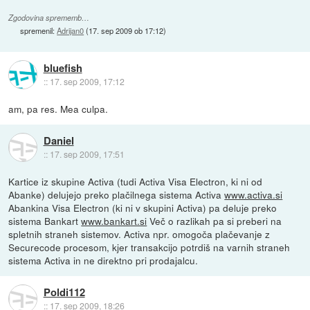
Zgodovina sprememb…
spremenil:
Adrijan0
(
17. sep 2009 ob 17:12
)
bluefish
::
17. sep 2009, 17:12
am, pa res. Mea culpa.
Daniel
::
17. sep 2009, 17:51
Kartice iz skupine Activa (tudi Activa Visa Electron, ki ni od
Abanke) delujejo preko plačilnega sistema Activa
www.activa.si
Abankina Visa Electron (ki ni v skupini Activa) pa deluje preko
sistema Bankart
www.bankart.si
Več o razlikah pa si preberi na
spletnih straneh sistemov. Activa npr. omogoča plačevanje z
Securecode procesom, kjer transakcijo potrdiš na varnih straneh
sistema Activa in ne direktno pri prodajalcu.
Poldi112
::
17. sep 2009, 18:26