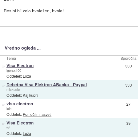
Res bi bil zelo hvaležen, hvala!
Vredno ogleda ...
Tema
Sporočila
»
Visa Electron
330
igorxx100
Oddelek:
Loža
»
Debetna Visa Elektron ABanka - Paypal
333
miskoslo
Oddelek:
Kaj kupiti
»
visa electron
27
lele
Oddelek:
Pomoč in nasveti
»
Visa Electron
39
tt2
Oddelek:
Loža