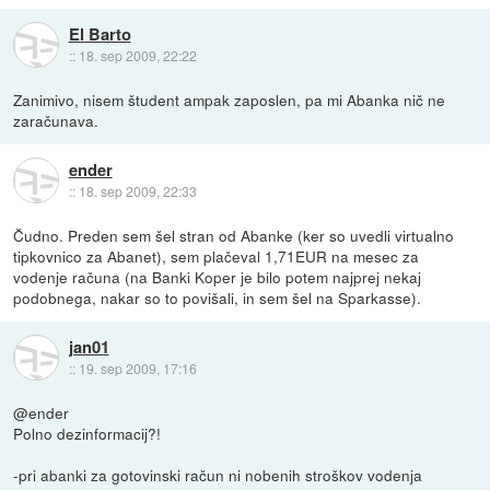
El Barto
::
18. sep 2009, 22:22
Zanimivo, nisem študent ampak zaposlen, pa mi Abanka nič ne
zaračunava.
ender
::
18. sep 2009, 22:33
Čudno. Preden sem šel stran od Abanke (ker so uvedli virtualno
tipkovnico za Abanet), sem plačeval 1,71EUR na mesec za
vodenje računa (na Banki Koper je bilo potem najprej nekaj
podobnega, nakar so to povišali, in sem šel na Sparkasse).
jan01
::
19. sep 2009, 17:16
@ender
Polno dezinformacij?!
-pri abanki za gotovinski račun ni nobenih stroškov vodenja