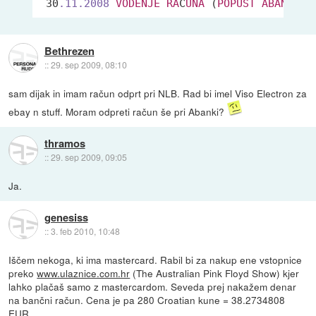
 30
.11
.2008
VODENJE
RA
Č
UNA
 (
POPUST
ABANET
) 
Bethrezen
::
29. sep 2009, 08:10
sam dijak in imam račun odprt pri NLB. Rad bi imel Viso Electron za
ebay n stuff. Moram odpreti račun še pri Abanki?
thramos
::
29. sep 2009, 09:05
Ja.
genesiss
::
3. feb 2010, 10:48
Iščem nekoga, ki ima mastercard. Rabil bi za nakup ene vstopnice
preko
www.ulaznice.com.hr
(The Australian Pink Floyd Show) kjer
lahko plačaš samo z mastercardom. Seveda prej nakažem denar
na bančni račun. Cena je pa 280 Croatian kune = 38.2734808
EUR.