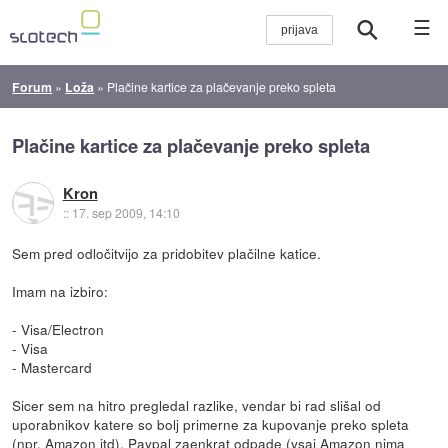
☰
Forum
»
Loža
»
Plačine kartice za plačevanje preko spleta
Plačine kartice za plačevanje preko spleta
Kron
::
17. sep 2009, 14:10
Sem pred odločitvijo za pridobitev plačilne katice.
Imam na izbiro:
- Visa/Electron
- Visa
- Mastercard
Sicer sem na hitro pregledal razlike, vendar bi rad slišal od
uporabnikov katere so bolj primerne za kupovanje preko spleta
(npr. Amazon itd). Paypal zaenkrat odpade (vsaj Amazon nima