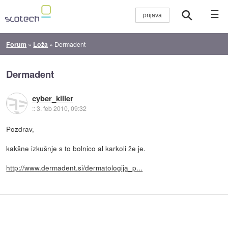
☰
Forum
»
Loža
»
Dermadent
Dermadent
cyber_killer
::
3. feb 2010, 09:32
Pozdrav,
kakšne izkušnje s to bolnico al karkoli že je.
http://www.dermadent.si/dermatologija_p...