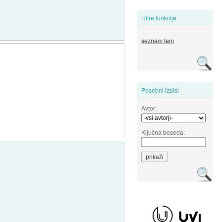
Hitre funkcije
seznam tem
Posebni izpisi
Avtor:
Ključna beseda: