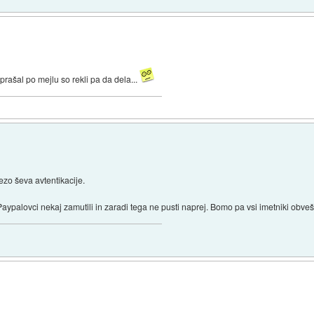
vprašal po mejlu so rekli pa da dela...
ezo ševa avtentikacije.
aypalovci nekaj zamutili in zaradi tega ne pusti naprej. Bomo pa vsi imetniki obveš