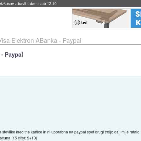
naslednji dve leti
::
danes ob 11:37
isa Elektron ABanka - Paypal
 - Paypal
tevilke kreditne kartice in ni uporabna na paypal spet drugi trdijo da jim je ratalo. 
racuna (15 cifer: 5+10)