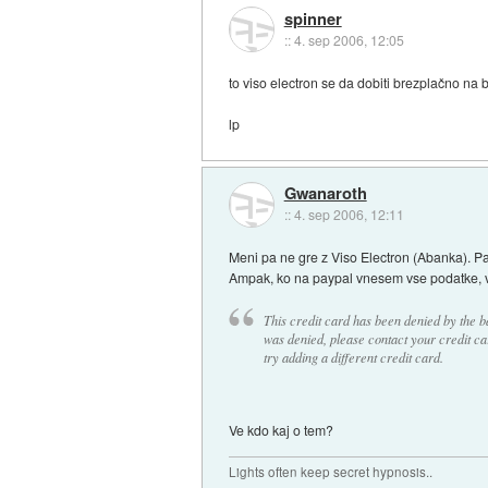
spinner
::
4. sep 2006, 12:05
to viso electron se da dobiti brezplačno na
lp
Gwanaroth
::
4. sep 2006, 12:11
Meni pa ne gre z Viso Electron (Abanka). Pa 
Ampak, ko na paypal vnesem vse podatke, v
This credit card has been denied by the b
was denied, please contact your credit c
try adding a different credit card.
Ve kdo kaj o tem?
Lights often keep secret hypnosis..