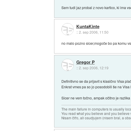
Sem tudi jaz probal z novo kartico, ki ima vs
KuntaKinte
::
2. sep 2006, 11:50
no malo pozno sicer,mogoče bo pa komu vsee
Gregor P
::
2. sep 2006, 12:19
Definitivno se da prijavit s klasično Visa pla
Enkrat vmes pa so jo posodobili še na Visa E
Sicer ne vem točno, ampak očitno je razlika
The main failure in computers is usually lo
You read what you believe and you believe w
Nisam čit'o, ali osudjujem (nisem bral, a ob