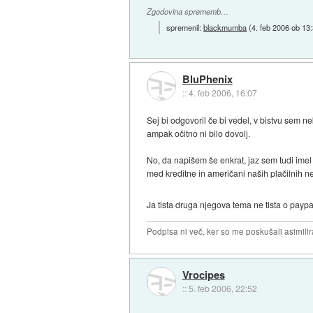
Zgodovina sprememb…
spremenil:
blackmumba
(
4. feb 2006 ob 13
BluPhenix
::
4. feb 2006, 16:07
Sej bi odgovoril če bi vedel, v bistvu sem ne
ampak očitno ni bilo dovolj.
No, da napišem še enkrat, jaz sem tudi ime
med kreditne in američani naših plačilnih ne
Ja tista druga njegova tema ne tista o payp
Podpisa ni več, ker so me poskušali asimilira
Vrocipes
::
5. feb 2006, 22:52