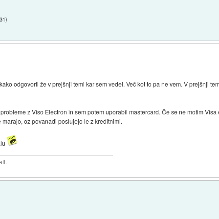
:31
)
kako odgovoril že v prejšnji temi kar sem vedel. Več kot to pa ne vem. V prejšnji tem
l probleme z Viso Electron in sem potem uporabil mastercard. Če se ne motim Visa 
 marajo, oz povanadi poslujejo le z kreditnimi.
alu
ti.