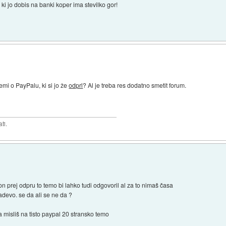
 ki jo dobis na banki koper ima stevilko gor!
temi o PayPalu, ki si jo že
odprl
? Al je treba res dodatno smetit forum.
ti.
e on prej odpru to temo bi lahko tudi odgovoril al za to nimaš časa
devo. se da ali se ne da ?
da misliš na tisto paypal 20 stransko temo