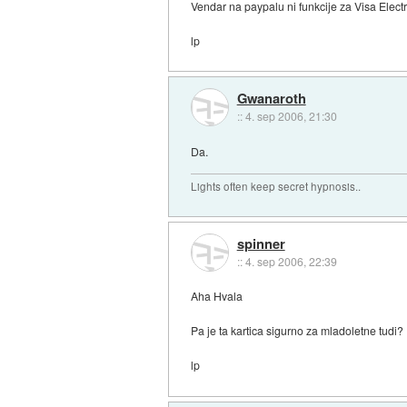
Vendar na paypalu ni funkcije za Visa Electro
lp
Gwanaroth
::
4. sep 2006, 21:30
Da.
Lights often keep secret hypnosis..
spinner
::
4. sep 2006, 22:39
Aha Hvala
Pa je ta kartica sigurno za mladoletne tudi?
lp