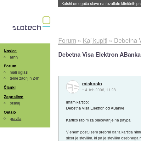
Sandisk že prodal več kot polovico SSD-jev za 
Forum
»
Kaj kupiti
»
Debetna V
Novice
Debetna Visa Elektron ABanka
arhiv
Forum
mali oglasi
teme zadnjih 24h
miskoslo
Članki
::
4. feb 2006, 11:28
Zaposlitve
Imam kartico:
brskaj
Debetna Visa Elektron od ABanke
Ostalo
pravila
Kartico rabim za placevanje na paypal
V enem postu sem prebral da ta kartica nima s
sicer je stevilka, ki pa je stevilka osebnega 