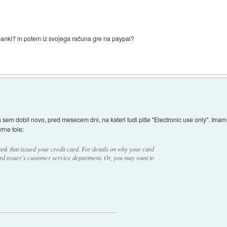
 banki? in potem iz svojega računa gre na paypal?
sem dobil novo, pred mesecem dni, na kateri tudi piše "Electronic use only". Imam tu
rne tole:
ank that issued your credit card. For details on why your card
ard issuer's customer service department. Or, you may want to