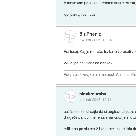
A lahko kdo potrdi da debetna visa electron,
kje je zdaj resnica?
BluPhenix
::
4. feb 2006, 12:24
Poslušaj. Kaj je res tako težko to vprašati v 
ZAkaj pa ne kličeš na banko?
Podpisa ni več, ker so me poskušali asimilira
blackmumba
::
4. feb 2006, 13:16
bp: če si mel tol cajta da si pogledu al je ž
drugače pa tudi mene zanima kako je s to za
edit: aha pa sta res 2 iste teme .. sm mislu 