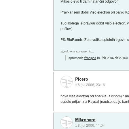
Mikoslo evo ti dam natančni odgovor.
Pravkar sem dobil Viso electron pri banki Kop
Tudi kolega je pravkar dobil Viso electron,
poštev.)
PS: BluPxenix; Zelo veliko spletnih trgovin
Zgodovina sprememb…
spremenil:
Vrocipes
(
5. feb 2006 ob 22:53
)
Picero
::
6. jul 2006, 23:16
nova visa electron od abanke (s cipom) * naj
uspelo prijavit na Paypal (napise, da jo bank
Mikrohard
::
8. jul 2006, 11:04