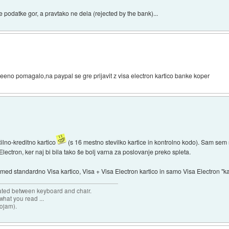
e podatke gor, a pravtako ne dela (rejected by the bank)...
no pomagalo,na paypal se gre prijavit z visa electron kartico banke koper
čilno-kreditno kartico
(s 16 mestno stevilko kartice in kontrolno kodo). Sam sem se
lectron, ker naj bi bila tako še bolj varna za poslovanje preko spleta.
 med standardno Visa kartico, Visa + Visa Electron kartico in samo Visa Electron "k
cated between keyboard and chair.
hat you read ...
sojam).