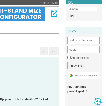
Išči:
Zadnje novice
Prijava
««
«
1
/ 7
»
»»
Zapomni si me
nov uporabnik
pozabili geslo?
Kje potem dobiti to stevilko?? Na kartici