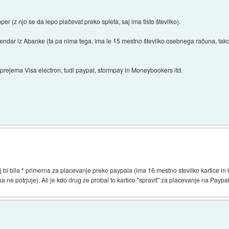
er (z njo se da lepo plačevat preko spleta, saj ima tisto številko).
 vendar iz Abanke (ta pa nima tega, ima le 15 mestno številko osebnega računa, tak
 sprejema Visa electron, tudi paypal, stormpay in Moneybookers itd.
 bi bila * primerna za placevanje preko paypala (ima 16 mestno stevilko kartice in 
a ne potrjuje). Ali je kdo drug ze probal to kartico "spravit" za placevanje na Paypa