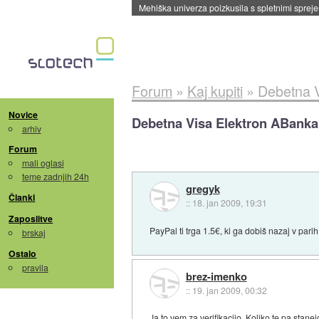
Mehiška univerza poizkusila s spletnimi sprejem
Forum
»
Kaj kupiti
»
Debetna V
Novice
Debetna Visa Elektron ABanka
arhiv
Forum
mali oglasi
teme zadnjih 24h
gregyk
Članki
::
18. jan 2009, 19:31
Zaposlitve
PayPal ti trga 1.5€, ki ga dobiš nazaj v parih
brskaj
Ostalo
pravila
brez-imenko
::
19. jan 2009, 00:32
Ja to vem za verifikacijo. Koliko te pa stane