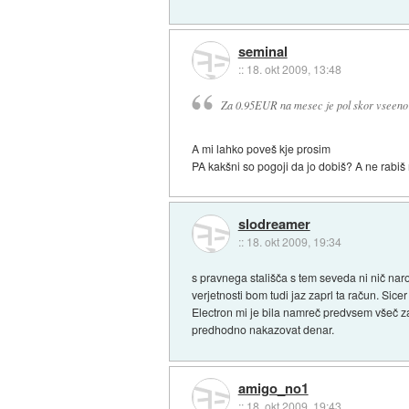
seminal
::
18. okt 2009, 13:48
Za 0.95EUR na mesec je pol skor vseeno
A mi lahko poveš kje prosim
PA kakšni so pogoji da jo dobiš? A ne rab
slodreamer
::
18. okt 2009, 19:34
s pravnega stališča s tem seveda ni nič nar
verjetnosti bom tudi jaz zaprl ta račun. Sic
Electron mi je bila namreč predvsem všeč zar
predhodno nakazovat denar.
amigo_no1
::
18. okt 2009, 19:43