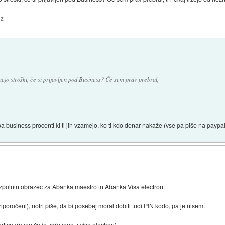
ez
anejo stroški, če si prijavljen pod Business? Če sem prav prebral,
 pa business procenti ki ti jih vzamejo, ko ti kdo denar nakaže (vse pa piše na payp
 izpolnin obrazec za Abanka maestro in Abanka Visa electron.
iporočeni), notri piše, da bi posebej moral dobiti tudi PIN kodo, pa je nisem.
tice (razen če je združena z visa electron).