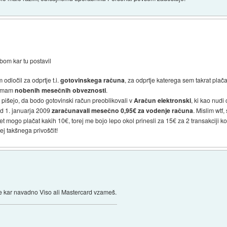
bom kar tu postavil
odločil za odprtje t.i.
gotovinskega računa
, za odprtje katerega sem takrat plač
 nimam
nobenih mesečnih obveznosti
.
 pišejo, da bodo gotovinski račun preoblikovali v
Aračun elektronski
, ki kao nudi 
od 1. januarja 2009
zaračunavali mesečno 0,95€ za vodenje računa
. Mislim wtf,
ogo plačat kakih 10€, torej me bojo lepo okol prinesli za 15€ za 2 transakciji koli
ej takšnega privoščit!
 kar navadno Viso ali Mastercard vzameš.