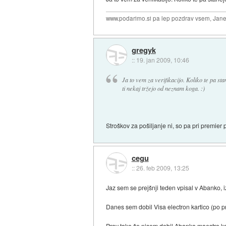
www.podarimo.si pa lep pozdrav vsem, Jan
gregyk
::
19. jan 2009, 10:46
Ja to vem za verifikacijo. Koliko te pa st
ti nekaj tržejo od neznam koga. :)
Stroškov za pošiljanje ni, so pa pri premier
cegu
::
26. feb 2009, 13:25
Jaz sem se prejšnji teden vpisal v Abanko,
Danes sem dobil Visa electron kartico (po pr
Prav tako še nisem dobil Abanka maestro kar