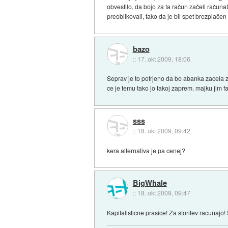
obvestilo, da bojo za ta račun začeli računat
preoblikovali, tako da je bil spet brezplačen
bazo
::
17. okt 2009, 18:06
Seprav je to potrjeno da bo abanka zacela 
ce je temu tako jo takoj zaprem. majku jim fa
sss
::
18. okt 2009, 09:42
kera alternativa je pa cenej?
BigWhale
::
18. okt 2009, 09:47
Kapitalisticne prasice! Za storitev racunajo!