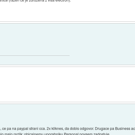
ce pa na paypal strani cca. 2x kliknes, da dobis odgovor. Drugace pa Business acc
lo malo razlik; obicajnemu uporabniku Personal povsem zadostuje.