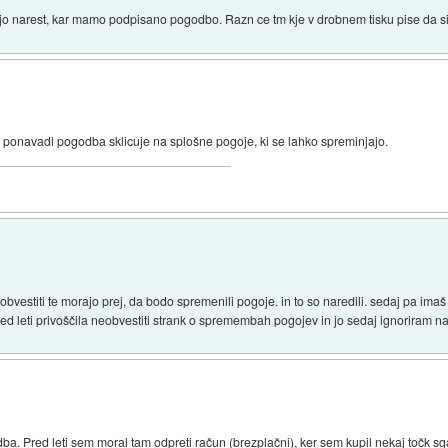
o narest, kar mamo podpisano pogodbo. Razn ce tm kje v drobnem tisku pise da si 
se ponavadi pogodba sklicuje na splošne pogoje, ki se lahko spreminjajo.
 obvestiti te morajo prej, da bodo spremenili pogoje. in to so naredili. sedaj pa im
 pred leti privoščila neobvestiti strank o spremembah pogojev in jo sedaj ignoriram n
ba. Pred leti sem moral tam odpreti račun (brezplačni), ker sem kupil nekaj točk 