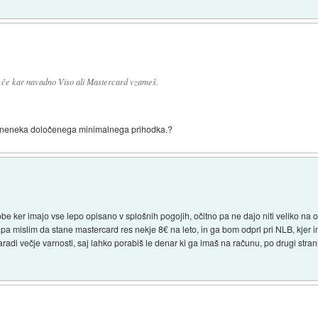
 če kar navadno Viso ali Mastercard vzameš.
iš neneka določenega minimalnega prihodka.?
obe ker imajo vse lepo opisano v splošnih pogojih, očitno pa ne dajo niti veliko na
er pa mislim da stane mastercard res nekje 8€ na leto, in ga bom odprl pri NLB, kje
adi večje varnosti, saj lahko porabiš le denar ki ga imaš na računu, po drugi strani