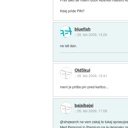
Kdaj pride PIN?
bluefish
::
26. feb 2009, 13:26
ne isti dan.
OldSkul
::
26. feb 2009, 13:41
meni je prišla pin pred kartico...
bajsibajsi
::
26. feb 2009, 17:08
@shqwarch ne vem zakaj to tukaj sprasujes, 
Med Personal in Premium pa je dejansko ze