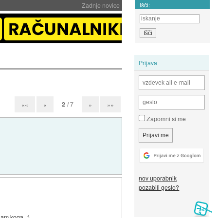
Išči:
Zadnje novice
Prijava
2
/ 7
««
«
»
»»
Zapomni si me
nov uporabnik
pozabili geslo?
nam koga. :)