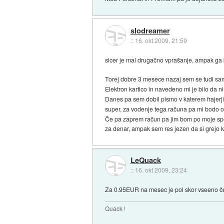
slodreamer
::
16. okt 2009, 21:59
sicer je mal drugačno vprašanje, ampak ga 
Torej dobre 3 mesece nazaj sem se tudi sam 
Elektron kartico in navedeno mi je bilo da
Danes pa sem dobil pismo v katerem frajerji
super, za vodenje tega računa pa mi bodo 
Če pa zaprem račun pa jim bom po moje spet m
za denar, ampak sem res jezen da si grejo k
LeQuack
::
16. okt 2009, 23:24
Za 0.95EUR na mesec je pol skor vseeno če
Quack !