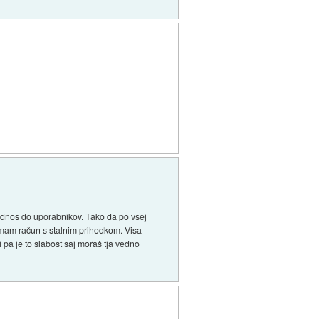
 odnos do uporabnikov. Tako da po vsej
r imam račun s stalnim prihodkom. Visa
 pa je to slabost saj moraš tja vedno