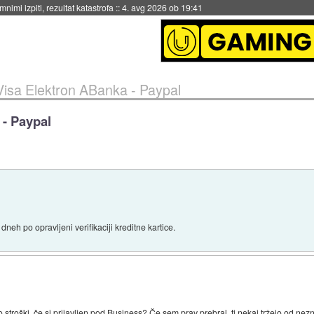
nimi izpiti, rezultat katastrofa
::
4. avg 2026 ob 19:41
isa Elektron ABanka - Paypal
 - Paypal
 dneh po opravljeni verifikaciji kreditne kartice.
jo stroški, če si prijavljen pod Business? Če sem prav prebral, ti nekaj tržejo od nez