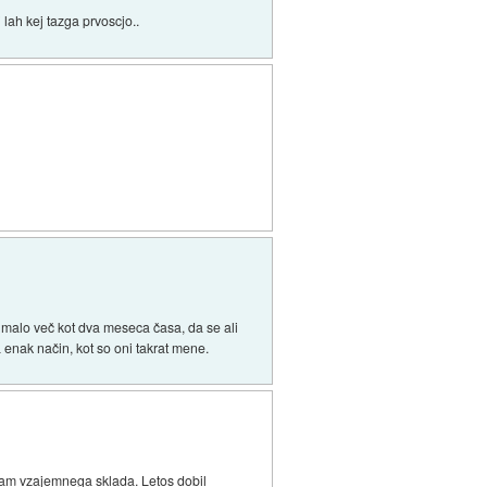
lah kej tazga prvoscjo..
aš malo več kot dva meseca časa, da se ali
a enak način, kot so oni takrat mene.
sgam vzajemnega sklada. Letos dobil