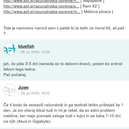
http://www.agt.si/racunalniska-oprema/n...
[ Napajalnik ]
http://www.agt.si/racunalniska-oprema/s...
[ Ram X2 ]
http://www.agt.si/racunalniska-oprema/m...
[ Maticna plosca ]
Tole je naroceno narocil sem v petek bi ta tedn ze moral bit, ali pač
?
bluefish
::
28. jul 2009, 15:56
jah, če piše 3-5 dni (seveda so to delovni dnevi), potem bo enkrat
tekom tega tedna.
Pač počakaj.
Juwe
::
28. jul 2009, 16:02
Če ti bodo še sestavili računalnik in ga testirali lahko prišteješ še 1
dan. Js sm včeraj klical tudi in mi je rekel, da so edini problem
matične, ker majo premale zaloge tudi v tujini in se čaka 7-10 dni
na njih (Asus in Gigabyte).