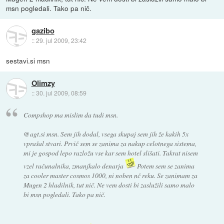
msn pogledali. Tako pa nič.
gazibo
::
29. jul 2009, 23:42
sestavi.si msn
Olimzy
::
30. jul 2009, 08:59
Compshop ma mislim da tudi msn.
@agt.si msn. Sem jih dodal, vsega skupaj sem jih že kakih 5x
vprašal stvari. Prvič sem se zanima za nakup celotnega sistema,
mi je gospod lepo razložu vse kar sem hotel slišati. Takrat nisem
vzel računalnika, zmanjkalo denarja
Potem sem se zanima
za cooler master cosmos 1000, ni noben nč reku. Se zanimam za
Mugen 2 hladilnik, tut nič. Ne vem dosti bi zaslužili samo malo
bi msn pogledali. Tako pa nič.