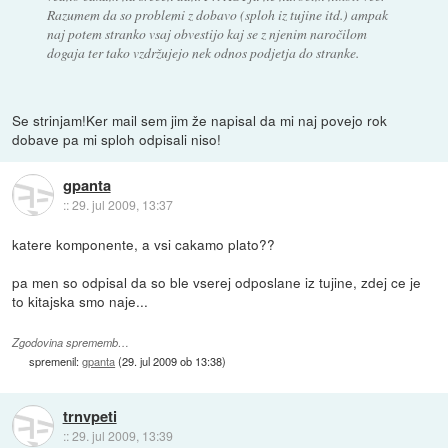
Razumem da so problemi z dobavo (sploh iz tujine itd.) ampak
naj potem stranko vsaj obvestijo kaj se z njenim naročilom
dogaja ter tako vzdržujejo nek odnos podjetja do stranke.
Se strinjam!Ker mail sem jim že napisal da mi naj povejo rok
dobave pa mi sploh odpisali niso!
gpanta
::
29. jul 2009, 13:37
katere komponente, a vsi cakamo plato??
pa men so odpisal da so ble vserej odposlane iz tujine, zdej ce je
to kitajska smo naje...
Zgodovina sprememb…
spremenil:
gpanta
(
29. jul 2009 ob 13:38
)
trnvpeti
::
29. jul 2009, 13:39