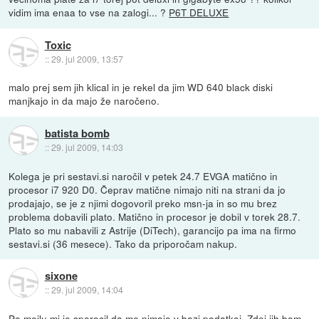
vidim ima enaa to vse na zalogi... ?
P6T DELUXE
Toxic
::
29. jul 2009, 13:57
malo prej sem jih klical in je rekel da jim WD 640 black diski
manjkajo in da majo že naročeno.
batista bomb
::
29. jul 2009, 14:03
Kolega je pri sestavi.si naročil v petek 24.7 EVGA matično in
procesor i7 920 D0. Čeprav matične nimajo niti na strani da jo
prodajajo, se je z njimi dogovoril preko msn-ja in so mu brez
problema dobavili plato. Matično in procesor je dobil v torek 28.7.
Plato so mu nabavili z Astrije (DiTech), garancijo pa ima na firmo
sestavi.si (36 mesece). Tako da priporočam nakup.
sixone
::
29. jul 2009, 14:04
Po mejlu mi je sporocil da me nimajo v bazi podatkoj. Zdej jih bom