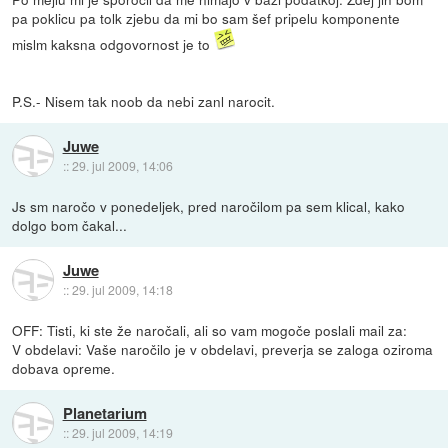
pa poklicu pa tolk zjebu da mi bo sam šef pripelu komponente
mislm kaksna odgovornost je to
P.S.- Nisem tak noob da nebi zanl narocit.
Juwe
::
29. jul 2009, 14:06
Js sm naročo v ponedeljek, pred naročilom pa sem klical, kako
dolgo bom čakal...
Juwe
::
29. jul 2009, 14:18
OFF: Tisti, ki ste že naročali, ali so vam mogoče poslali mail za:
V obdelavi: Vaše naročilo je v obdelavi, preverja se zaloga oziroma
dobava opreme.
Planetarium
::
29. jul 2009, 14:19