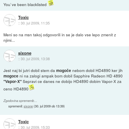
You`ve been blacklisted
Toxic
::
30. jul 2009, 11:35
Meni so na msn takoj odgovorili in se je dalo vse lepo zmenit z
njimi...
sixone
::
30. jul 2009, 13:38
Jest naj bi jutri dobil stem da
nebom dobil HD4890 ker jih
mogoče
ni na zalogi ampak bom dobil Sapphire Radeon HD 4890
mogoce
Sepravi ce danes ne dobijo HD4890 dobim Vapor-X za
"Vapor-X"
ceno HD4890
Zgodovina sprememb…
spremenil:
sixone
(
30. jul 2009 ob 13:39
)
Toxic
::
30. jul 2009, 15:33