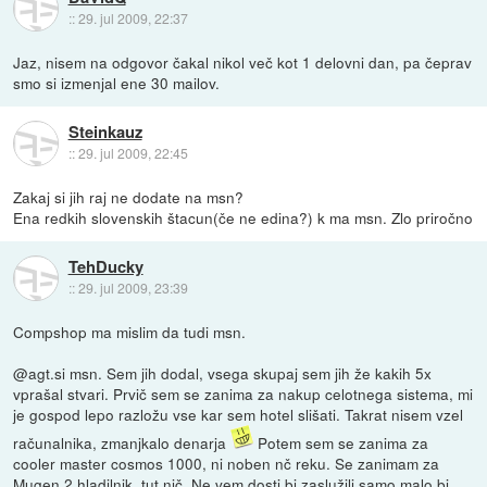
::
29. jul 2009, 22:37
Jaz, nisem na odgovor čakal nikol več kot 1 delovni dan, pa čeprav
smo si izmenjal ene 30 mailov.
Steinkauz
::
29. jul 2009, 22:45
Zakaj si jih raj ne dodate na msn?
Ena redkih slovenskih štacun(če ne edina?) k ma msn. Zlo priročno
TehDucky
::
29. jul 2009, 23:39
Compshop ma mislim da tudi msn.
@agt.si msn. Sem jih dodal, vsega skupaj sem jih že kakih 5x
vprašal stvari. Prvič sem se zanima za nakup celotnega sistema, mi
je gospod lepo razložu vse kar sem hotel slišati. Takrat nisem vzel
računalnika, zmanjkalo denarja
Potem sem se zanima za
cooler master cosmos 1000, ni noben nč reku. Se zanimam za
Mugen 2 hladilnik, tut nič. Ne vem dosti bi zaslužili samo malo bi