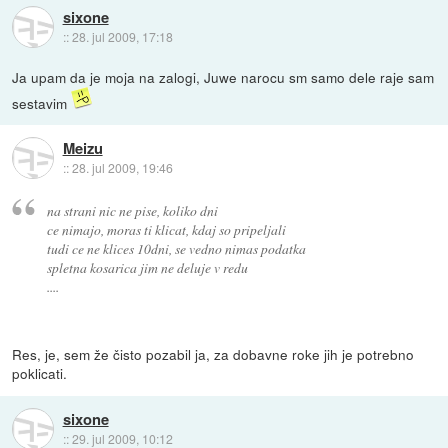
sixone
::
28. jul 2009, 17:18
Ja upam da je moja na zalogi, Juwe narocu sm samo dele raje sam
sestavim
Meizu
::
28. jul 2009, 19:46
na strani nic ne pise, koliko dni
ce nimajo, moras ti klicat, kdaj so pripeljali
tudi ce ne klices 10dni, se vedno nimas podatka
spletna kosarica jim ne deluje v redu
....
Res, je, sem že čisto pozabil ja, za dobavne roke jih je potrebno
poklicati.
sixone
::
29. jul 2009, 10:12