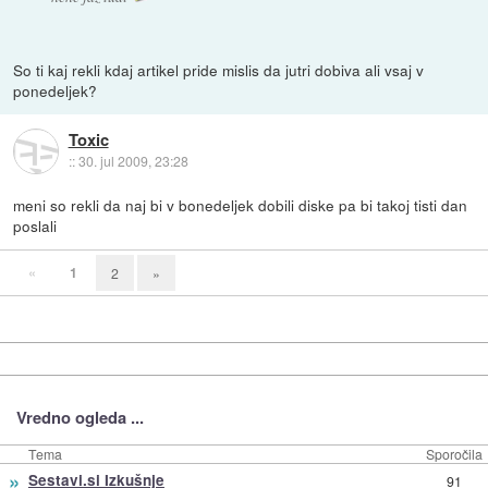
So ti kaj rekli kdaj artikel pride mislis da jutri dobiva ali vsaj v
ponedeljek?
Toxic
::
30. jul 2009, 23:28
meni so rekli da naj bi v bonedeljek dobili diske pa bi takoj tisti dan
poslali
«
1
2
»
Vredno ogleda ...
Tema
Sporočila
»
Sestavi.si Izkušnje
91