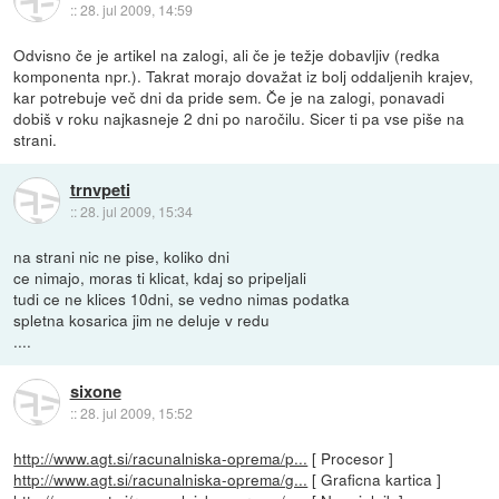
::
28. jul 2009, 14:59
Odvisno če je artikel na zalogi, ali če je težje dobavljiv (redka
komponenta npr.). Takrat morajo dovažat iz bolj oddaljenih krajev,
kar potrebuje več dni da pride sem. Če je na zalogi, ponavadi
dobiš v roku najkasneje 2 dni po naročilu. Sicer ti pa vse piše na
strani.
trnvpeti
::
28. jul 2009, 15:34
na strani nic ne pise, koliko dni
ce nimajo, moras ti klicat, kdaj so pripeljali
tudi ce ne klices 10dni, se vedno nimas podatka
spletna kosarica jim ne deluje v redu
....
sixone
::
28. jul 2009, 15:52
http://www.agt.si/racunalniska-oprema/p...
[ Procesor ]
http://www.agt.si/racunalniska-oprema/g...
[ Graficna kartica ]