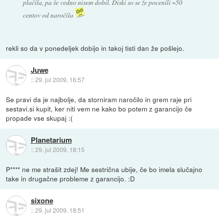
plačila, pa še vedno nisem dobil. Diski so se že pocenili ~50
centov od naročila
rekli so da v ponedeljek dobijo in takoj tisti dan že pošlejo.
Juwe
::
29. jul 2009, 16:57
Se pravi da je najbolje, da storniram naročilo in grem raje pri
sestavi.si kupit, ker niti vem ne kako bo potem z garancijo če
propade vse skupaj :(
Planetarium
::
29. jul 2009, 18:15
P**** ne me strašit zdej! Me sestrična ubije, če bo imela slučajno
take in drugačne probleme z garancijo. :D
sixone
::
29. jul 2009, 18:51