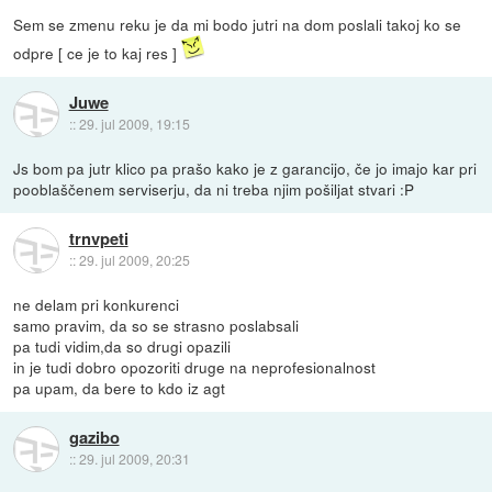
Sem se zmenu reku je da mi bodo jutri na dom poslali takoj ko se
odpre [ ce je to kaj res ]
Juwe
::
29. jul 2009, 19:15
Js bom pa jutr klico pa prašo kako je z garancijo, če jo imajo kar pri
pooblaščenem serviserju, da ni treba njim pošiljat stvari :P
trnvpeti
::
29. jul 2009, 20:25
ne delam pri konkurenci
samo pravim, da so se strasno poslabsali
pa tudi vidim,da so drugi opazili
in je tudi dobro opozoriti druge na neprofesionalnost
pa upam, da bere to kdo iz agt
gazibo
::
29. jul 2009, 20:31