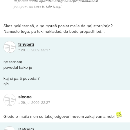
in je tudi dobro opozoriti druge na neprofesionalnost
pa upam, da bere to kdo iz agt
Skoz neki tarnaš, a ne moreš poslat maila da naj stornirajo?
Namesto tega, pa tuki nakladaš, da bodo propadli ipd...
trnvpeti
::
29. jul 2009, 22:17
ne tarnam
povedal kako je
kaj si pa ti povedal?
nic
sixone
::
29. jul 2009, 22:27
Glede e-maila men so takoj odgovorl nevem zakaj vama nebi
DaVidQ