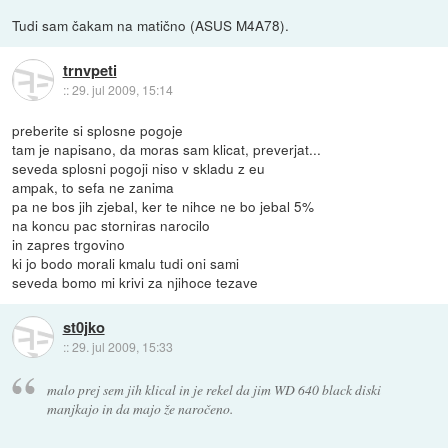
Tudi sam čakam na matično (ASUS M4A78).
trnvpeti
::
29. jul 2009, 15:14
preberite si splosne pogoje
tam je napisano, da moras sam klicat, preverjat...
seveda splosni pogoji niso v skladu z eu
ampak, to sefa ne zanima
pa ne bos jih zjebal, ker te nihce ne bo jebal 5%
na koncu pac storniras narocilo
in zapres trgovino
ki jo bodo morali kmalu tudi oni sami
seveda bomo mi krivi za njihoce tezave
st0jko
::
29. jul 2009, 15:33
malo prej sem jih klical in je rekel da jim WD 640 black diski
manjkajo in da majo že naročeno.