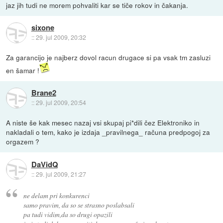
jaz jih tudi ne morem pohvaliti kar se tiče rokov in čakanja.
sixone
::
29. jul 2009, 20:32
Za garancijo je najberz dovol racun drugace si pa vsak tm zasluzi
en šamar !
Brane2
::
29. jul 2009, 20:54
A niste še kak mesec nazaj vsi skupaj pi*dili čez Elektroniko in
nakladali o tem, kako je izdaja _pravilnega_ računa predpogoj za
orgazem ?
DaVidQ
::
29. jul 2009, 21:27
ne delam pri konkurenci
samo pravim, da so se strasno poslabsali
pa tudi vidim,da so drugi opazili