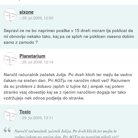
sixone
::
29. jul 2009, 12:00
Sepravi ce ne bo naprimer posilke v 15 dneh moram tja poklicat da
mi obnovijo nekako tako, kaj pa ce sploh ne poklicen vseeno dobim
samo z zamudo ?
Planetarium
::
29. jul 2009, 12:14
Naročil računalnik začetek Julija. Po dveh klicih ter mejlu še vedno
čakam na srečen dan. Pri AGTju ne naročim nikoli več! Razumem
da so problemi z dobavo (sploh iz tujine itd.) ampak naj potem
stranko vsaj obvestijo kaj se z njenim naročilom dogaja ter tako
vzdržujejo nek odnos podjetja do stranke.
Toxic
::
29. jul 2009, 13:11
Naročil računalnik začetek Julija. Po dveh klicih ter mejlu še
vedno čakam na srečen dan. Pri AGTju ne naročim nikoli več!