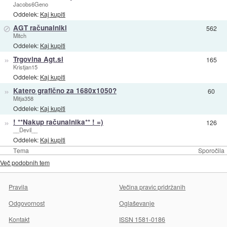
Jacobs6Geno
Oddelek:
Kaj kupiti
⊘
AGT računalniki
562
Mitch
Oddelek:
Kaj kupiti
»
Trgovina Agt.si
165
Kristjan15
Oddelek:
Kaj kupiti
»
Katero grafično za 1680x1050?
60
Mitja358
Oddelek:
Kaj kupiti
»
! **Nakup računalnika** ! =)
126
__Devil__
Oddelek:
Kaj kupiti
Tema
Sporočila
Več podobnih tem
Pravila
Večina pravic pridržanih
Odgovornost
Oglaševanje
Kontakt
ISSN 1581-0186