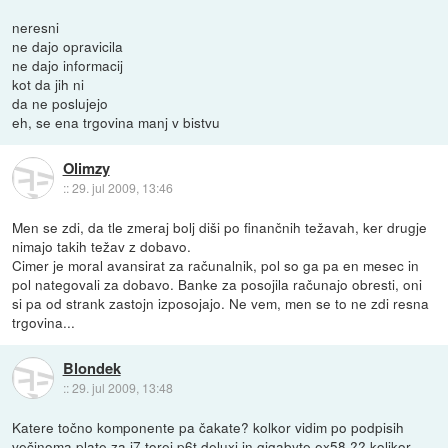
neresni
ne dajo opravicila
ne dajo informacij
kot da jih ni
da ne poslujejo
eh, se ena trgovina manj v bistvu
Olimzy
::
29. jul 2009, 13:46
Men se zdi, da tle zmeraj bolj diši po finančnih težavah, ker drugje
nimajo takih težav z dobavo.
Cimer je moral avansirat za računalnik, pol so ga pa en mesec in
pol nategovali za dobavo. Banke za posojila računajo obresti, oni
si pa od strank zastojn izposojajo. Ne vem, men se to ne zdi resna
trgovina...
Blondek
::
29. jul 2009, 13:48
Katere točno komponente pa čakate? kolkor vidim po podpisih
večinoma plate za i7 torej p6t deluxi in gigabyte ex58 ?? kolikor