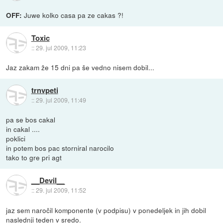
Juwe kolko casa pa ze cakas ?!
OFF:
Toxic
::
29. jul 2009, 11:23
Jaz zakam že 15 dni pa še vedno nisem dobil...
trnvpeti
::
29. jul 2009, 11:49
pa se bos cakal
in cakal ....
poklici
in potem bos pac storniral narocilo
tako to gre pri agt
__Devil__
::
29. jul 2009, 11:52
jaz sem naročil komponente (v podpisu) v ponedeljek in jih dobil
naslednji teden v sredo.