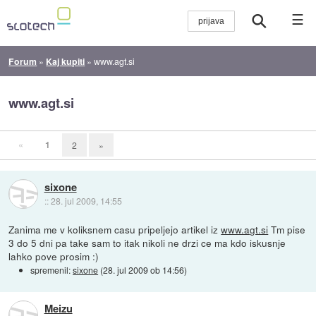
☰
Forum
»
Kaj kupiti
»
www.agt.si
www.agt.si
«
1
2
»
sixone
::
28. jul 2009, 14:55
Zanima me v koliksnem casu pripeljejo artikel iz
www.agt.si
Tm pise
3 do 5 dni pa take sam to itak nikoli ne drzi ce ma kdo iskusnje
lahko pove prosim :)
spremenil:
sixone
(
28. jul 2009 ob 14:56
)
Meizu