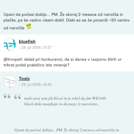
Upam da počasi dobijo... PM. Že skoraj 2 meseca od naročila in
plačila, pa še vedno nisem dobil. Diski so se že pocenili ~50 centov
od naročila
bluefish
::
29. jul 2009, 15:37
@trnvpeti: delaš pri konkurenci, da si danes v razponu štirih ur
trikrat podal praktično isto mnenje?
Toxic
::
29. jul 2009, 16:40
malo prej sem jih klical in je rekel da jim WD 640
black diski manjkajo in da majo že naročeno.
Upam da počasi dobijo... PM. Že skoraj 2 meseca od naročila in