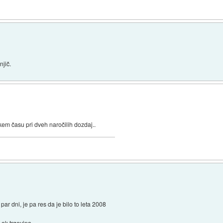
njič.
em času pri dveh naročilih dozdaj..
ar dni, je pa res da je bilo to leta 2008
a ok trgovina