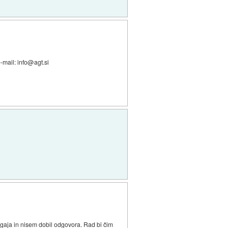
e-mail: info@agt.si
ogaja in nisem dobil odgovora. Rad bi čim