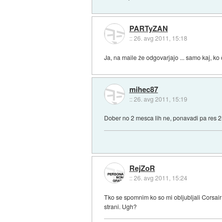
PARTyZAN
::
26. avg 2011, 15:18
Ja, na maile že odgovarjajo ... samo kaj, ko
mihec87
::
26. avg 2011, 15:19
Dober no 2 mesca lih ne, ponavadi pa res 2-
RejZoR
::
26. avg 2011, 15:24
Tko se spomnim ko so mi obljubljali Corsair 
strani. Ugh?