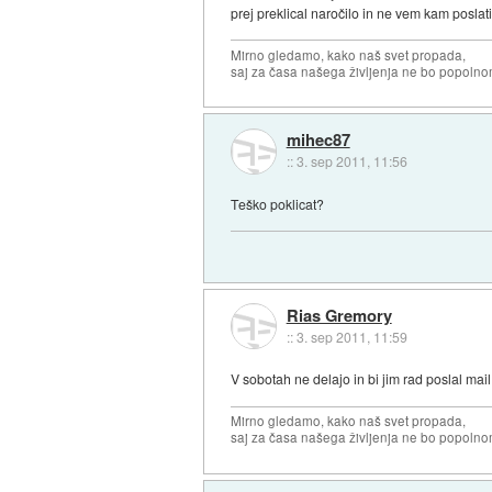
prej preklical naročilo in ne vem kam poslati
Mirno gledamo, kako naš svet propada,
saj za časa našega življenja ne bo popoln
mihec87
::
3. sep 2011, 11:56
Teško poklicat?
Rias Gremory
::
3. sep 2011, 11:59
V sobotah ne delajo in bi jim rad poslal mail
Mirno gledamo, kako naš svet propada,
saj za časa našega življenja ne bo popoln