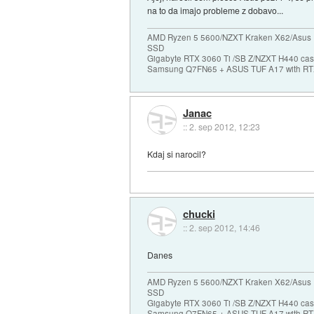
na to da imajo probleme z dobavo...
AMD Ryzen 5 5600/NZXT Kraken X62/Asus 
SSD
Gigabyte RTX 3060 Ti /SB Z/NZXT H440 c
Samsung Q7FN65 + ASUS TUF A17 with RT
Janac
::
2. sep 2012, 12:23
Kdaj si narocil?
chucki
::
2. sep 2012, 14:46
Danes
AMD Ryzen 5 5600/NZXT Kraken X62/Asus 
SSD
Gigabyte RTX 3060 Ti /SB Z/NZXT H440 c
Samsung Q7FN65 + ASUS TUF A17 with RT