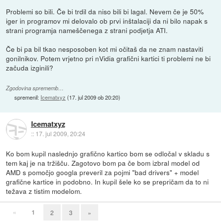
Problemi so bili. Če bi trdil da niso bili bi lagal. Nevem če je 50%
iger in programov mi delovalo ob prvi inštalaciji da ni bilo napak s
strani programja nameščenega z strani podjetja ATI.
Če bi pa bil tkao nesposoben kot mi očitaš da ne znam nastaviti
gonilnikov. Potem vrjetno pri nVidia grafični kartici ti problemi ne bi
začuda izginili?
Zgodovina sprememb…
spremenil:
Icematxyz
(
17. jul 2009 ob 20:20
)
Icematxyz
::
17. jul 2009, 20:24
Ko bom kupil naslednjo grafično kartico bom se odločal v skladu s
tem kaj je na tržišču. Zagotovo bom pa če bom izbral model od
AMD s pomočjo googla preveril za pojmi "bad drivers" + model
grafične kartice in podobno. In kupil šele ko se prepričam da to ni
težava z tistim modelom.
«
1
2
3
»