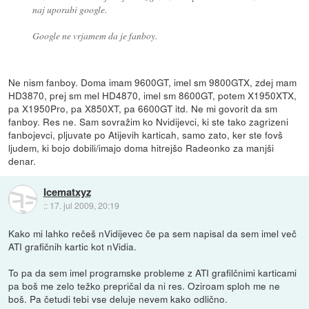
naj uporabi google.
Google ne vrjamem da je fanboy.
Ne nism fanboy. Doma imam 9600GT, imel sm 9800GTX, zdej mam
HD3870, prej sm mel HD4870, imel sm 8600GT, potem X1950XTX,
pa X1950Pro, pa X850XT, pa 6600GT itd. Ne mi govorit da sm
fanboy. Res ne. Sam sovražim ko Nvidijevci, ki ste tako zagrizeni
fanbojevci, pljuvate po Atijevih karticah, samo zato, ker ste fovš
ljudem, ki bojo dobili/imajo doma hitrejšo Radeonko za manjši
denar.
Icematxyz
::
17. jul 2009, 20:19
Kako mi lahko rečeš nVidijevec če pa sem napisal da sem imel več
ATI grafičnih kartic kot nVidia.
To pa da sem imel programske probleme z ATI grafilčnimi karticami
pa boš me zelo težko prepričal da ni res. Oziroam sploh me ne
boš. Pa četudi tebi vse deluje nevem kako odlično.