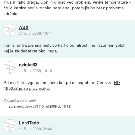
Plus ni tako draga. Gonilniki niso več problem. Velike temperature -
če je kartica serijsko tako narejena, potem jih bo brez problema
zdržala.
ABX
::
15. jul 2009, 16:11
Tom's hardware ima lestvico kartic po hitrosti, ne razumem sploh
kaj je za debatirat okoli tega.
dzinks63
::
15. jul 2009, 16:13
Pri nvidii je evga pojem, tako kot pri ati sapphire. Cena za
HD
4850x2
je že prav nizka.
Zgodovina sprememb…
spremenil:
dzinks63
(
15. jul 2009 ob 16:19
)
LordTado
::
15. jul 2009, 22:46