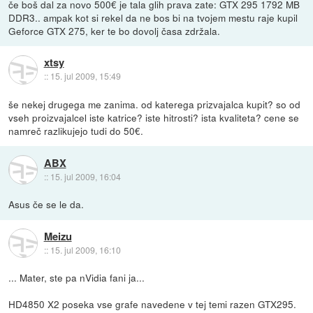
če boš dal za novo 500€ je tala glih prava zate: GTX 295 1792 MB
DDR3.. ampak kot si rekel da ne bos bi na tvojem mestu raje kupil
Geforce GTX 275, ker te bo dovolj časa zdržala.
xtsy
::
15. jul 2009, 15:49
še nekej drugega me zanima. od katerega prizvajalca kupit? so od
vseh proizvajalcel iste katrice? iste hitrosti? ista kvaliteta? cene se
namreč razlikujejo tudi do 50€.
ABX
::
15. jul 2009, 16:04
Asus če se le da.
Meizu
::
15. jul 2009, 16:10
... Mater, ste pa nVidia fani ja...
HD4850 X2 poseka vse grafe navedene v tej temi razen GTX295.