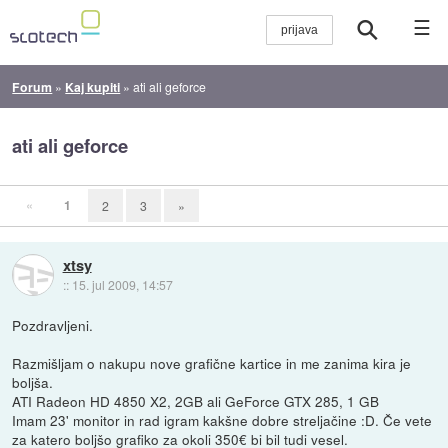
☰
Forum
»
Kaj kupiti
»
ati ali geforce
ati ali geforce
«
1
2
3
»
xtsy
::
15. jul 2009, 14:57
Pozdravljeni.
Razmišljam o nakupu nove grafične kartice in me zanima kira je
boljša.
ATI Radeon HD 4850 X2, 2GB ali GeForce GTX 285, 1 GB
Imam 23' monitor in rad igram kakšne dobre streljačine :D. Če vete
za katero boljšo grafiko za okoli 350€ bi bil tudi vesel.