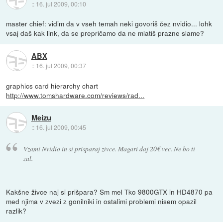
::
16. jul 2009, 00:10
master chief: vidim da v vseh temah neki govoriš čez nvidio... lohk
vsaj daš kak link, da se prepričamo da ne mlatiš prazne slame?
ABX
::
16. jul 2009, 00:37
graphics card hierarchy chart
http://www.tomshardware.com/reviews/rad...
Meizu
::
16. jul 2009, 00:45
Vzami Nvidio in si prisparaj zivce. Magari daj 20€ vec. Ne bo ti
zal.
Kakšne živce naj si prišpara? Sm mel Tko 9800GTX in HD4870 pa
med njima v zvezi z gonilniki in ostalimi problemi nisem opazil
razlik?