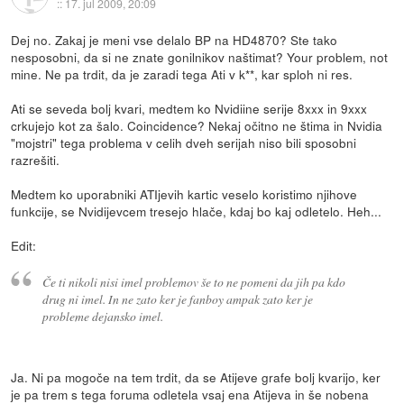
::
17. jul 2009, 20:09
Dej no. Zakaj je meni vse delalo BP na HD4870? Ste tako
nesposobni, da si ne znate gonilnikov naštimat? Your problem, not
mine. Ne pa trdit, da je zaradi tega Ati v k**, kar sploh ni res.
Ati se seveda bolj kvari, medtem ko Nvidiine serije 8xxx in 9xxx
crkujejo kot za šalo. Coincidence? Nekaj očitno ne štima in Nvidia
"mojstri" tega problema v celih dveh serijah niso bili sposobni
razrešiti.
Medtem ko uporabniki ATIjevih kartic veselo koristimo njihove
funkcije, se Nvidijevcem tresejo hlače, kdaj bo kaj odletelo. Heh...
Edit:
Če ti nikoli nisi imel problemov še to ne pomeni da jih pa kdo
drug ni imel. In ne zato ker je fanboy ampak zato ker je
probleme dejansko imel.
Ja. Ni pa mogoče na tem trdit, da se Atijeve grafe bolj kvarijo, ker
je pa trem s tega foruma odletela vsaj ena Atijeva in še nobena