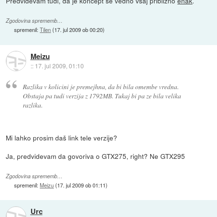
Predvidevam tudi, da je koncept še vedno vsaj približno
enak
.
Zgodovina sprememb…
spremenil:
Tilen
(
17. jul 2009 ob 00:20
)
Meizu
::
17. jul 2009, 01:10
Razlika v kolicini je premejhna, da bi bila omembe vredna.
Obstaja pa tudi verzija z 1792MB. Tukaj bi pa ze bila velika
razlika.
Mi lahko prosim daš link tele verzije?
Ja, predvidevam da govoriva o GTX275, right? Ne GTX295
Zgodovina sprememb…
spremenil:
Meizu
(
17. jul 2009 ob 01:11
)
Urc