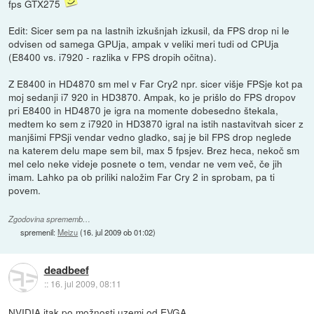
fps GTX275
Edit: Sicer sem pa na lastnih izkušnjah izkusil, da FPS drop ni le
odvisen od samega GPUja, ampak v veliki meri tudi od CPUja
(E8400 vs. i7920 - razlika v FPS dropih očitna).
Z E8400 in HD4870 sm mel v Far Cry2 npr. sicer višje FPSje kot pa
moj sedanji i7 920 in HD3870. Ampak, ko je prišlo do FPS dropov
pri E8400 in HD4870 je igra na momente dobesedno štekala,
medtem ko sem z i7920 in HD3870 igral na istih nastavitvah sicer z
manjšimi FPSji vendar vedno gladko, saj je bil FPS drop neglede
na katerem delu mape sem bil, max 5 fpsjev. Brez heca, nekoč sm
mel celo neke videje posnete o tem, vendar ne vem več, če jih
imam. Lahko pa ob priliki naložim Far Cry 2 in sprobam, pa ti
povem.
Zgodovina sprememb…
spremenil:
Meizu
(
16. jul 2009 ob 01:02
)
deadbeef
::
16. jul 2009, 08:11
NVIDIA itak po možnosti uzemi od EVGA.