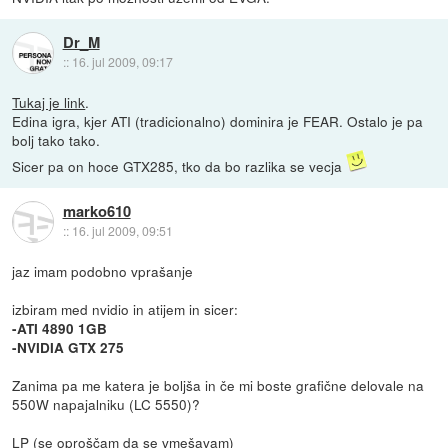
Dr_M
::
16. jul 2009, 09:17
Tukaj je link
.
Edina igra, kjer ATI (tradicionalno) dominira je FEAR. Ostalo je pa
bolj tako tako.
Sicer pa on hoce GTX285, tko da bo razlika se vecja
marko610
::
16. jul 2009, 09:51
jaz imam podobno vprašanje
izbiram med nvidio in atijem in sicer:
-ATI 4890 1GB
-NVIDIA GTX 275
Zanima pa me katera je boljša in če mi boste grafične delovale na
550W napajalniku (LC 5550)?
LP (se oproščam da se vmešavam)