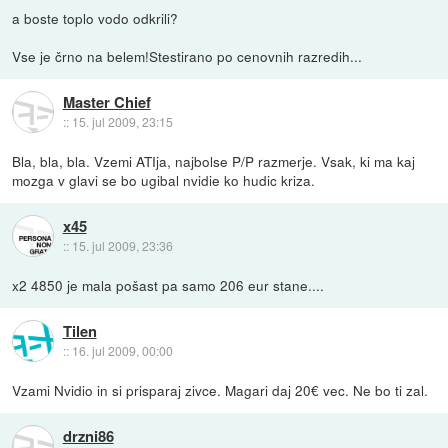
a boste toplo vodo odkrili?
Vse je črno na belem!Stestirano po cenovnih razredih...
Master Chief
::
15. jul 2009, 23:15
Bla, bla, bla. Vzemi ATIja, najbolse P/P razmerje. Vsak, ki ma kaj
mozga v glavi se bo ugibal nvidie ko hudic kriza.
x45
::
15. jul 2009, 23:36
x2 4850 je mala pošast pa samo 206 eur stane....
Tilen
::
16. jul 2009, 00:00
Vzami Nvidio in si prisparaj zivce. Magari daj 20€ vec. Ne bo ti zal.
drzni86