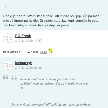
+1
Oboje je dobro. vzami kar ti paše. Ati je pač bolj p/p. Če pa maš
preveč dnara pa nvidio. Drugače pa bi jaz kupil cenejšo in potem
čez kako leto, ko bodo te ki pridejo že poceni.
PC-Freak
::
17. jul 2009, 19:57
XFX 4890 1GB že 169€
KLIK
Icematxyz
::
17. jul 2009, 20:05
Sm meu 2 radeona do sedaj, pa so bli sami
problemi, mam pa geforce zdej pa ni problemov več
:D
Jst sm mel pa ogromno Nvidij in Radeonov, iz vsake serije po