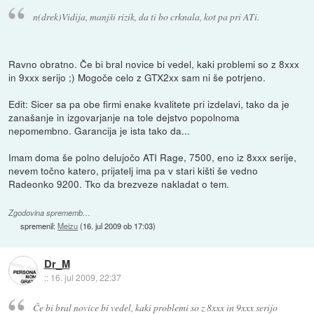
n(drek)Vidija, manjši rizik, da ti bo crknala, kot pa pri ATi.
Ravno obratno. Če bi bral novice bi vedel, kaki problemi so z 8xxx
in 9xxx serijo ;) Mogoče celo z GTX2xx sam ni še potrjeno.
Edit: Sicer sa pa obe firmi enake kvalitete pri izdelavi, tako da je
zanašanje in izgovarjanje na tole dejstvo popolnoma
nepomembno. Garancija je ista tako da...
Imam doma še polno delujočo ATI Rage, 7500, eno iz 8xxx serije,
nevem točno katero, prijatelj ima pa v stari kišti še vedno
Radeonko 9200. Tko da brezveze nakladat o tem.
Zgodovina sprememb…
spremenil:
Meizu
(
16. jul 2009 ob 17:03
)
Dr_M
::
16. jul 2009, 22:37
Če bi bral novice bi vedel, kaki problemi so z 8xxx in 9xxx serijo