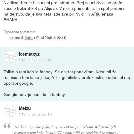
Nvidiina. Ker je bilo meni prej obratno. Prej so mi Nvidiine grafe
začele trokirat kot pa Atijeve. V mojih primerih ja. In spet pridemo
na dejstvo, da je kvaliteta izdelave pri Nvidii in ATIju enaka.
ENAKA.
Zgodovina sprememb…
spremenil:
Meizu
(
17. jul 2009 ob 20:11
)
Icematxyz
::
17. jul 2009, 20:11
Toliko o tem kdo je fanboy. Še enkrat ponavljam. Kdorkoli želi
resnico o tem kako je kaj ATI z gonilniki v preteklosti se odnesel naj
uporabi google.
Google ne vrjamem da je fanboy.
Meizu
::
17. jul 2009, 20:13
Toliko o tem kdo je fanboy. Še enkrat ponavljam. Kdorkoli želi
resnico o tem kako je kaj ATI z gonilniki v preteklosti se odnesel