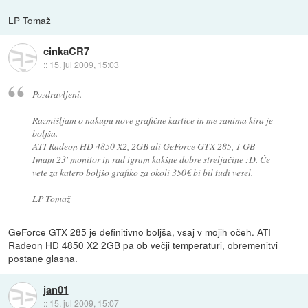
LP Tomaž
cinkaCR7
::
15. jul 2009, 15:03
Pozdravljeni.
Razmišljam o nakupu nove grafične kartice in me zanima kira je
boljša.
ATI Radeon HD 4850 X2, 2GB ali GeForce GTX 285, 1 GB
Imam 23' monitor in rad igram kakšne dobre streljačine :D. Če
vete za katero boljšo grafiko za okoli 350€ bi bil tudi vesel.
LP Tomaž
GeForce GTX 285 je definitivno boljša, vsaj v mojih očeh. ATI
Radeon HD 4850 X2 2GB pa ob večji temperaturi, obremenitvi
postane glasna.
jan01
::
15. jul 2009, 15:07