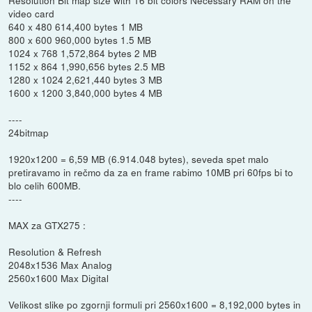
Resolution Bit map size with 16 bit colors Necessary RAM on the
video card
640 x 480 614,400 bytes 1 MB
800 x 600 960,000 bytes 1.5 MB
1024 x 768 1,572,864 bytes 2 MB
1152 x 864 1,990,656 bytes 2.5 MB
1280 x 1024 2,621,440 bytes 3 MB
1600 x 1200 3,840,000 bytes 4 MB
----
24bitmap
1920x1200 = 6,59 MB (6.914.048 bytes), seveda spet malo
pretiravamo in rečmo da za en frame rabimo 10MB pri 60fps bi to
blo celih 600MB.
----
MAX za GTX275 :
Resolution & Refresh
2048x1536 Max Analog
2560x1600 Max Digital
Velikost slike po zgornji formuli pri 2560x1600 = 8,192,000 bytes in