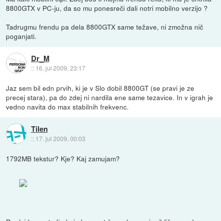
8800GTX v PC-ju, da so mu ponesreči dali notri mobilno verzijo ?
Tadrugmu frendu pa dela 8800GTX same težave, ni zmožna nič
poganjati.
Dr_M
::
16. jul 2009, 23:17
Jaz sem bil edn prvih, ki je v Slo dobil 8800GT (se pravi je ze
precej stara), pa do zdej ni nardila ene same tezavice. In v igrah je
vedno navita do max stabilnih frekvenc.
Tilen
::
17. jul 2009, 00:03
1792MB tekstur? Kje? Kaj zamujam?