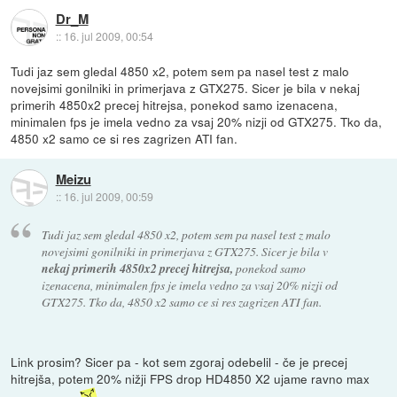
Dr_M
::
16. jul 2009, 00:54
Tudi jaz sem gledal 4850 x2, potem sem pa nasel test z malo
novejsimi gonilniki in primerjava z GTX275. Sicer je bila v nekaj
primerih 4850x2 precej hitrejsa, ponekod samo izenacena,
minimalen fps je imela vedno za vsaj 20% nizji od GTX275. Tko da,
4850 x2 samo ce si res zagrizen ATI fan.
Meizu
::
16. jul 2009, 00:59
Tudi jaz sem gledal 4850 x2, potem sem pa nasel test z malo
novejsimi gonilniki in primerjava z GTX275. Sicer je bila v
nekaj primerih 4850x2 precej hitrejsa,
ponekod samo
izenacena, minimalen fps je imela vedno za vsaj 20% nizji od
GTX275. Tko da, 4850 x2 samo ce si res zagrizen ATI fan.
Link prosim? Sicer pa - kot sem zgoraj odebelil - če je precej
hitrejša, potem 20% nižji FPS drop HD4850 X2 ujame ravno max