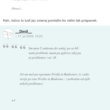
Otroci...
Hah, točno to tudi jaz zmeraj pomislim ko vidim tak prispevek.
__Devil__
::
17. jul 2009, 19:33
Sm meu 2 radeona do sedaj, pa so bli
sami problemi, mam pa geforce zdej pa
ni problemov več :D
Jst sm mel pa ogromno Nvidij in Radeonov, iz vsake
serije po eno Nvidio in Radeona - z nobenim od njih
nikoli problemov.
+1