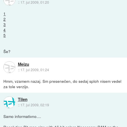
::
17. jul 2009, 01:20
1
2
3
4
5
Še?
Meizu
::
17. jul 2009, 01:24
Hmm, vzamem nazaj. Sm presenečen, do sedaj sploh nisem vedel
za tole verzijo.
Tilen
::
17. jul 2009, 02:19
Samo informativno....