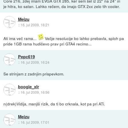
Core 216, zdej imam EVGA GTX 285, ker sem šel iz 22" na 24" in
je hitra, ko satan. Lahko rečem, da imajo GTX 2xx zelo tih cooler.
Meizu
::
16. jul 2009, 16:21
Ati ima več rama...
Večje resolucije bo lahko prebavla, sploh pa
pride 1GB rama hudičevo prav pri GTA4 recimo...
Pepc619
::
16. jul 2009, 16:24
Se strinjam z zadnjim prispevkom.
boogie_xlr
::
16. jul 2009, 16:56
n(drek)Vidija, manjši rizik, da ti bo crknala, kot pa pri ATi.
Meizu
::
16. jul 2009, 17:01