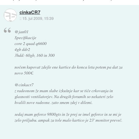
cinkaCR7
::
15. jul 2009, 15:39
@jan01
Specifikacije
core 2 quad q6600
4gb ddr2
3hdd: 60gb, 160 in 300
nočem kupovat zdejle ene kartice do konca leta potem pa dat za
novo 500€.
@cinkacr7
z radeonom že mam slabe izkušnje kar se tiče crkovanja in
glasnosti ventilatorjev. Na drugih forumih so nekateri zelo
hvalili nove radeone. zato smem zdej v dilemi.
sedaj mam geforce 9800gts in že prej se imel geforce in se mi je
zelo priljubu. ampak za tole malo kartico je 23' monitor preveč.