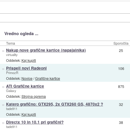
Vredno ogleda ...
Tema
Sporočila
»
Nakup nove grafične kartice (napajalnika)
25
virtuality
Oddelek:
Kaj kupiti
»
Prispeli novi Radeoni
106
PrimozR
Oddelek:
Novice
/
Grafične kartice
»
ATI Grafične kartice
875
Galaxy
Oddelek:
Strojna oprema
»
Katero grafično: GTX295, 2x GTX260 GS, 4870x2 ?
32
tade911
Oddelek:
Kaj kupiti
»
Directx 10 in 10.1 pri grafični?
38
tade911