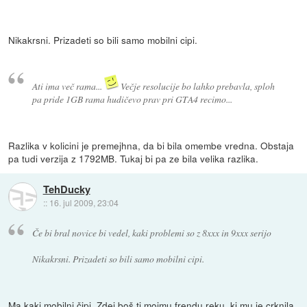
Nikakrsni. Prizadeti so bili samo mobilni cipi.
Ati ima več rama...
Večje resolucije bo lahko prebavla, sploh
pa pride 1GB rama hudičevo prav pri GTA4 recimo...
Razlika v kolicini je premejhna, da bi bila omembe vredna. Obstaja
pa tudi verzija z 1792MB. Tukaj bi pa ze bila velika razlika.
TehDucky
::
16. jul 2009, 23:04
Če bi bral novice bi vedel, kaki problemi so z 8xxx in 9xxx serijo
Nikakrsni. Prizadeti so bili samo mobilni cipi.
Ma kaki mobilni čipi. Zdej boš ti mojmu frendu reku, ki mu je crknila