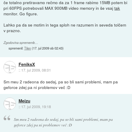
če totalno pretiravamo rečmo da za 1 frame rabimo 15MB potem bi
pri 60FPS potrebovali MAX 900MB video memory in še vsaj
tak
monitor. Go figure.
Lahko pa da se motim in tega sploh ne razumem in seveda tolčem
v prazno.
Zgodovina sprememb…
spremenil:
Tilen
(
17. jul 2009 ob 02:43
)
FeniksX
::
17. jul 2009, 08:01
Sm meu 2 radeona do sedaj, pa so bli sami problemi, mam pa
geforce zdej pa ni problemov več :D
Meizu
::
17. jul 2009, 19:18
Sm meu 2 radeona do sedaj, pa so bli sami problemi, mam pa
geforce zdej pa ni problemov več :D