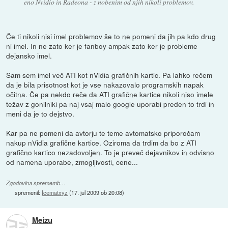
eno Nvidio in Radeona - z nobenim od njih nikoli problemov.
Če ti nikoli nisi imel problemov še to ne pomeni da jih pa kdo drug
ni imel. In ne zato ker je fanboy ampak zato ker je probleme
dejansko imel.
Sam sem imel več ATI kot nVidia grafičnih kartic. Pa lahko rečem
da je bila prisotnost kot je vse nakazovalo programskih napak
očitna. Če pa nekdo reče da ATI grafične kartice nikoli niso imele
težav z gonilniki pa naj vsaj malo google uporabi preden to trdi in
meni da je to dejstvo.
Kar pa ne pomeni da avtorju te teme avtomatsko priporočam
nakup nVidia grafične kartice. Oziroma da trdim da bo z ATI
grafično kartico nezadovoljen. To je preveč dejavnikov in odvisno
od namena uporabe, zmogljivosti, cene...
Zgodovina sprememb…
spremenil:
Icematxyz
(
17. jul 2009 ob 20:08
)
Meizu