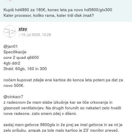
Kupiš hd4890 za 180€, konec leta pa novo hd5800/gtx300
Kater procesor, koliko rama, kater trdi disk imaš?
xtsy
::
15. jul 2009, 15:28
@jan01
Specifikacije
core 2 quad q6600
4gb ddr2
3hdd: 60gb, 160 in 300
nočem kupovat zdejle ene kartice do konca leta potem pa dat za
novo 500€.
@cinkacr7
z radeonom že mam slabe izkušnje kar se tiče crkovanja in
glasnosti ventilatorjev. Na drugih forumih so nekateri zelo hvalili
nove radeone. zato smem zdej v dilemi.
sedaj mam geforce 9800gts in že prej se imel geforce in se mi je
zelo priljubu. ampak za tole malo kartico je 23' monitor preveč.