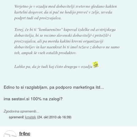
Verjetno je v ozadju med dobavitelji svetovno gledano kakšen
kartelni dogovor, da si pač ne hodijo preveč v zelje, seveda
podprt tudi od proizvajalca.
Torej, če bi ti "konkurenčno" kupoval izdelke od avstrijskega
dobavitelja, bi se recimo slovenski dobavitelj/-i pritožil/-i
proizvajalcu, ali pa morda kakšni krovni organizaciji
dobaviteljev in kar naenkrat bi ti imel težave z dobavo ne samo
teh, ampak še vseh ostalih produktov.
Lahko pa, da je tudi kaj čisto drugega v ozadju
Edino to si razglabljam, pa podporo marketinga itd...
ima sestavi.si 100% na zalogi?
Zgodovina sprememb…
spremenil:
kmetek
(
24. okt 2010 ob 16:39
)
fr4nc