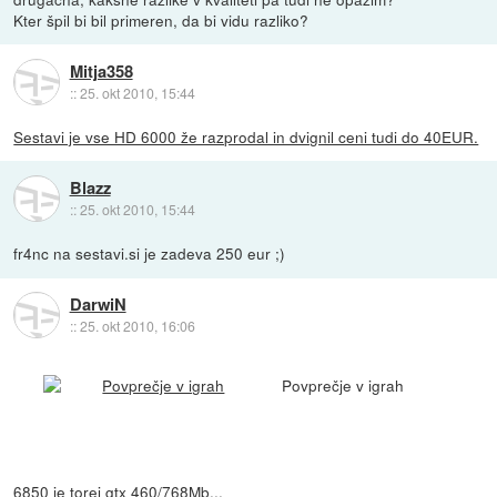
Kter špil bi bil primeren, da bi vidu razliko?
Mitja358
::
25. okt 2010, 15:44
Sestavi je vse HD 6000 že razprodal in dvignil ceni tudi do 40EUR.
Blazz
::
25. okt 2010, 15:44
fr4nc na sestavi.si je zadeva 250 eur ;)
DarwiN
::
25. okt 2010, 16:06
Povprečje v igrah
6850 je torej gtx 460/768Mb...