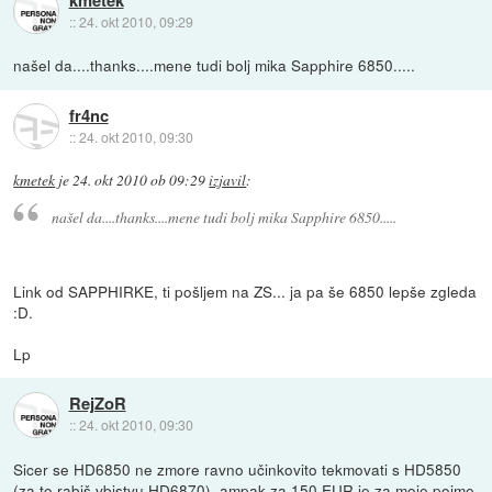
::
24. okt 2010, 09:29
našel da....thanks....mene tudi bolj mika Sapphire 6850.....
fr4nc
::
24. okt 2010, 09:30
kmetek
je
24. okt 2010 ob 09:29
izjavil
:
našel da....thanks....mene tudi bolj mika Sapphire 6850.....
Link od SAPPHIRKE, ti pošljem na ZS... ja pa še 6850 lepše zgleda
:D.
Lp
RejZoR
::
24. okt 2010, 09:30
Sicer se HD6850 ne zmore ravno učinkovito tekmovati s HD5850
(za to rabiš vbistvu HD6870), ampak za 150 EUR je za moje pojme