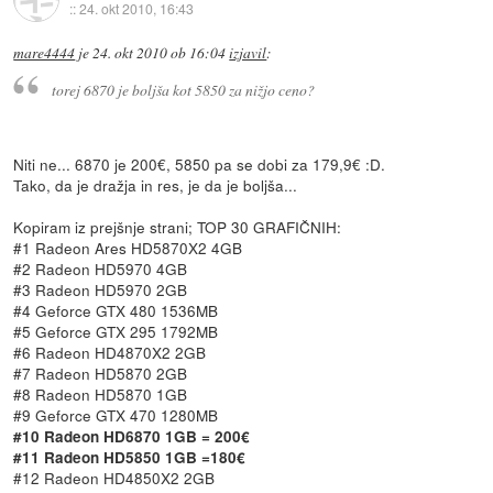
::
24. okt 2010, 16:43
mare4444
je
24. okt 2010 ob 16:04
izjavil
:
torej 6870 je boljša kot 5850 za nižjo ceno?
Niti ne... 6870 je 200€, 5850 pa se dobi za 179,9€ :D.
Tako, da je dražja in res, je da je boljša...
Kopiram iz prejšnje strani; TOP 30 GRAFIČNIH:
#1 Radeon Ares HD5870X2 4GB
#2 Radeon HD5970 4GB
#3 Radeon HD5970 2GB
#4 Geforce GTX 480 1536MB
#5 Geforce GTX 295 1792MB
#6 Radeon HD4870X2 2GB
#7 Radeon HD5870 2GB
#8 Radeon HD5870 1GB
#9 Geforce GTX 470 1280MB
#10 Radeon HD6870 1GB = 200€
#11 Radeon HD5850 1GB =180€
#12 Radeon HD4850X2 2GB