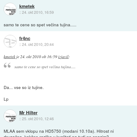
kmetek
::
24. okt 2010, 16:59
samo te cene so spet večina tujina.....
fr4nc
::
24. okt 2010, 20:44
kmetek
je
24. okt 2010 ob 16:59
izjavil
:
samo te cene so spet večina tujina.....
Da... vse so iz tujine.
Lp
Mr Hilter
::
25. okt 2010, 12:46
MLAA sem vklopu na HD5750 (modani 10.10a). Hitrost ni
drugačna, kakšne razlike v kvaliteti pa tudi ne opazim?