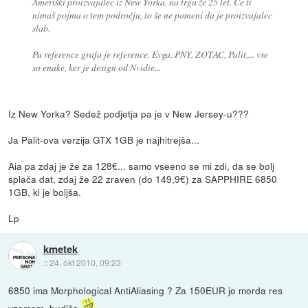
Ameriški proizvajalec iz New Yorka, na trgu že 25 let. Če ti
nimaš pojma o tem področju, to še ne pomeni da je proizvajalec
slab.
Pa reference grafa je reference. Evga, PNY, ZOTAC, Palit,... vse
so enake, ker je design od Nvidie...
Iz New Yorka? Sedež podjetja pa je v New Jersey-u???
Ja Palit-ova verzija GTX 1GB je najhitrejša...
Aia pa zdaj je že za 128€... samo vseeno se mi zdi, da se bolj
splača dat, zdaj že 22 zraven (do 149,9€) za SAPPHIRE 6850
1GB, ki je boljša.
Lp
kmetek
::
24. okt 2010, 09:23
6850 ima Morphological AntiAliasing ? Za 150EUR jo morda res
vzamem, hudiča