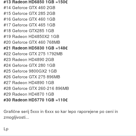
#13 Radeon HD6850 1GB =150€
#14 Geforce GTX 460 2GB
#15 Geforce GTX 285 2GB
#16 Geforce GTX 460 1GB
#17 Geforce GTX 465 1GB
#18 Geforce GTX285 1GB
#19 Radeon HD4850X2 1GB
#20 Geforce GTX 460 768MB
#21 Radeon HD5830 1GB =148€
#22 Geforce GTX 275 1792MB
#23 Radeon HD4890 2GB
#24 Geforce GTX 280 1GB
#25 Geforce 9800GX2 1GB
#26 Geforce GTX 275 896MB
#27 Radeon HD4890 1GB
#28 Geforce GTX 260-216 896MB
#29 Radeon HD4870 1GB
#30 Radeon HD5770 1GB =110€
Grafične serij 5xxx in 6xxx so kar lepo raporejene po ceni in
zmogljivosti...
Lp