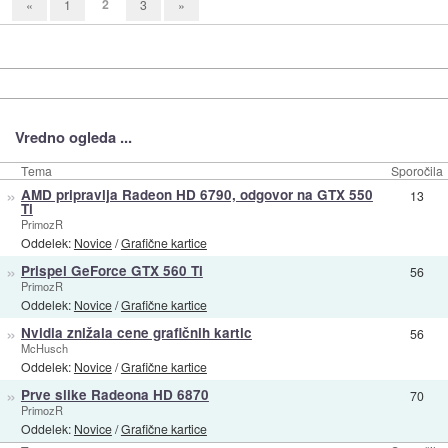
2
«
1
3
»
Vredno ogleda ...
Tema
Sporočila
»
AMD pripravlja Radeon HD 6790, odgovor na GTX 550
13
Ti
PrimozR
Oddelek:
Novice
/
Grafične kartice
»
Prispel GeForce GTX 560 Ti
56
PrimozR
Oddelek:
Novice
/
Grafične kartice
»
Nvidia znižala cene grafičnih kartic
56
McHusch
Oddelek:
Novice
/
Grafične kartice
»
Prve slike Radeona HD 6870
70
PrimozR
Oddelek:
Novice
/
Grafične kartice