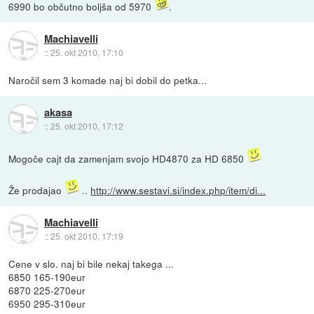
6990 bo občutno boljša od 5970
.
Machiavelli
::
25. okt 2010, 17:10
Naročil sem 3 komade naj bi dobil do petka...
akasa
::
25. okt 2010, 17:12
Mogoče cajt da zamenjam svojo HD4870 za HD 6850
Že prodajao
..
http://www.sestavi.si/index.php/item/di...
Machiavelli
::
25. okt 2010, 17:19
Cene v slo. naj bi bile nekaj takega ...
6850 165-190eur
6870 225-270eur
6950 295-310eur