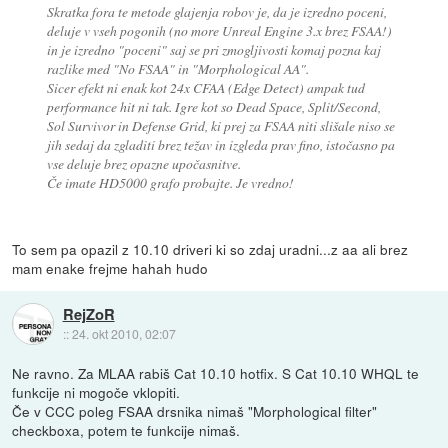
Skratka fora te metode glajenja robov je, da je izredno poceni,
deluje v vseh pogonih (no more Unreal Engine 3.x brez FSAA!)
in je izredno "poceni" saj se pri zmogljivosti komaj pozna kaj
razlike med "No FSAA" in "Morphological AA".
Sicer efekt ni enak kot 24x CFAA (Edge Detect) ampak tud
performance hit ni tak. Igre kot so Dead Space, Split/Second,
Sol Survivor in Defense Grid, ki prej za FSAA niti slišale niso se
jih sedaj da zgladiti brez težav in izgleda prav fino, istočasno pa
vse deluje brez opazne upočasnitve.
Če imate HD5000 grafo probajte. Je vredno!
To sem pa opazil z 10.10 driveri ki so zdaj uradni...z aa ali brez
mam enake frejme hahah hudo
RejZoR
::
24. okt 2010, 02:07
Ne ravno. Za MLAA rabiš Cat 10.10 hotfix. S Cat 10.10 WHQL te
funkcije ni mogoče vklopiti.
Če v CCC poleg FSAA drsnika nimaš "Morphological filter"
checkboxa, potem te funkcije nimaš.