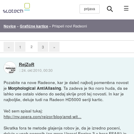
☰
Novice
»
Grafične kartice
»
Prispeli novi Radeoni
2
«
1
3
»
RejZoR
::
24. okt 2010, 00:30
Pozabite na nove Radeone, kar je daleč najbolj pomembna novost
je
. Ta zadeva je tko noro huda, da se
Morphological AntiAliasing
lahko vse ostalo videno do sedaj skrije proti tej novosti. In kar je
najboljše, deluje tudi na Radeon HD5000 seriji kartic.
Več sem spisal tukaj:
http://my.opera.com/rejzor/blog/amd-wit...
Skratka fora te metode glajenja robov je, da je izredno poceni,
deluje v vseh pogonih (no more Unreal Engine 3.x brez FSAA!) in