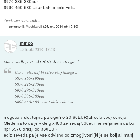
6970 335-380eur
6990 450-580...eur Lahko celo več...
Zgodovina sprememb…
spremenil:
Machiavelli
(
25. okt 2010 ob 17:19
)
mihco
::
25. okt 2010, 17:23
Machiavelli
je
25. okt 2010 ob 17:19
izjavil
:
Cene v slo. naj bi bile nekaj takega ...
6850 165-190eur
6870 225-270eur
6950 295-310eur
6970 335-380eur
6990 450-580...eur Lahko celo več...
mogoce v slo, tujina pa sigurno 20-60EUR(ali celo vec) ceneje.
Glede na to da je v de gtx480 ze sedaj 360eur ne verjamem da bo
npr 6970 drazji od 330EUR.
edit: seveda pa je vse odvisno od zmogljivosti(ki je se bolj ali manj