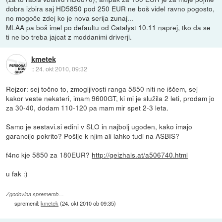
dobra izbira saj HD5850 pod 250 EUR ne boš videl ravno pogosto,
no mogoče zdej ko je nova serija zunaj...
MLAA pa boš imel po defaultu od Catalyst 10.11 naprej, tko da se
ti ne bo treba jajcat z moddanimi driverji.
kmetek
::
24. okt 2010, 09:32
Rejzor: sej točno to, zmogljivosti ranga 5850 niti ne iščem, sej
kakor veste nekateri, imam 9600GT, ki mi je služila 2 leti, prodam jo
za 30-40, dodam 110-120 pa mam mir spet 2-3 leta.
Samo je sestavi.si edini v SLO in najbolj ugoden, kako imajo
garancijo pokrito? Pošlje k njim ali lahko tudi na ASBIS?
f4nc kje 5850 za 180EUR?
http://geizhals.at/a506740.html
u fak :)
Zgodovina sprememb…
spremenil:
kmetek
(
24. okt 2010 ob 09:35
)