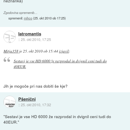
neznanka)
Zgodovina sprememb…
spremenil:
mihco
(
25. okt 2010 ob 17:25
)
Iatromantis
::
25. okt 2010, 17:25
Mitja358
je
25. okt 2010 ob 15:44
izjavil
:
Sestavi je vse HD 6000 že razprodal in dvignil ceni tudi do
40EUR.
Jih je mogoče pri nas dobiti še kje?
Pšenični
::
25. okt 2010, 17:32
"Sestavi je vse HD 6000 že razprodal in dvignil ceni tudi do
40EUR."