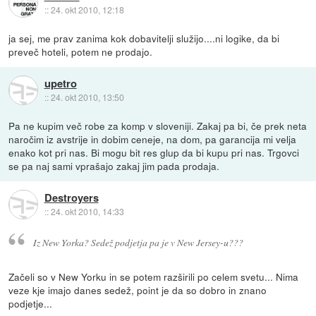
::
24. okt 2010, 12:18
ja sej, me prav zanima kok dobavitelji služijo....ni logike, da bi
preveč hoteli, potem ne prodajo.
upetro
::
24. okt 2010, 13:50
Pa ne kupim več robe za komp v sloveniji. Zakaj pa bi, če prek neta
naročim iz avstrije in dobim ceneje, na dom, pa garancija mi velja
enako kot pri nas. Bi mogu bit res glup da bi kupu pri nas. Trgovci
se pa naj sami vprašajo zakaj jim pada prodaja.
Destroyers
::
24. okt 2010, 14:33
Iz New Yorka? Sedež podjetja pa je v New Jersey-u???
Začeli so v New Yorku in se potem razširili po celem svetu... Nima
veze kje imajo danes sedež, point je da so dobro in znano
podjetje...