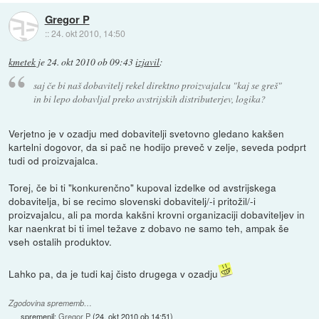
Gregor P
::
24. okt 2010, 14:50
kmetek
je
24. okt 2010 ob 09:43
izjavil
:
saj če bi naš dobavitelj rekel direktno proizvajalcu "kaj se greš"
in bi lepo dobavljal preko avstrijskih distributerjev, logika?
Verjetno je v ozadju med dobavitelji svetovno gledano kakšen
kartelni dogovor, da si pač ne hodijo preveč v zelje, seveda podprt
tudi od proizvajalca.
Torej, če bi ti "konkurenčno" kupoval izdelke od avstrijskega
dobavitelja, bi se recimo slovenski dobavitelj/-i pritožil/-i
proizvajalcu, ali pa morda kakšni krovni organizaciji dobaviteljev in
kar naenkrat bi ti imel težave z dobavo ne samo teh, ampak še
vseh ostalih produktov.
Lahko pa, da je tudi kaj čisto drugega v ozadju
Zgodovina sprememb…
spremenil:
Gregor P
(
24. okt 2010 ob 14:51
)