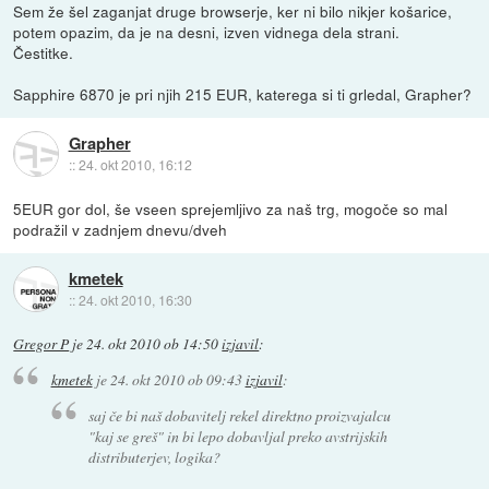
Sem že šel zaganjat druge browserje, ker ni bilo nikjer košarice,
potem opazim, da je na desni, izven vidnega dela strani.
Čestitke.
Sapphire 6870 je pri njih 215 EUR, katerega si ti grledal, Grapher?
Grapher
::
24. okt 2010, 16:12
5EUR gor dol, še vseen sprejemljivo za naš trg, mogoče so mal
podražil v zadnjem dnevu/dveh
kmetek
::
24. okt 2010, 16:30
Gregor P
je
24. okt 2010 ob 14:50
izjavil
:
kmetek
je
24. okt 2010 ob 09:43
izjavil
:
saj če bi naš dobavitelj rekel direktno proizvajalcu
"kaj se greš" in bi lepo dobavljal preko avstrijskih
distributerjev, logika?