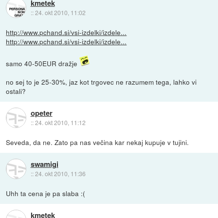
kmetek
::
24. okt 2010, 11:02
http://www.pchand.si/vsi-izdelki/izdele...
http://www.pchand.si/vsi-izdelki/izdele...
samo 40-50EUR dražje
no sej to je 25-30%, jaz kot trgovec ne razumem tega, lahko vi
ostali?
opeter
::
24. okt 2010, 11:12
Seveda, da ne. Zato pa nas večina kar nekaj kupuje v tujini.
swamigi
::
24. okt 2010, 11:36
Uhh ta cena je pa slaba :(
kmetek