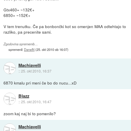
Gtx460= ~132€+
6850= ~152€+
V tem trenutku. Če pa bonbončki kot so omenjen MAA odtehtajo to
razliko, pa precenite sami.
Zgodovina sprememb…
spremenil:
DarwiN
(
25. okt 2010 ob 16:07
)
Machiavelli
::
25. okt 2010, 16:37
6870 kmalu pri meni če bo do nucu...xD
Blazz
::
25. okt 2010, 16:47
zoom kaj naj bi to pomenilo?
Machiavelli