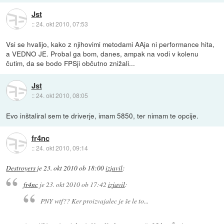
Jst
::
24. okt 2010, 07:53
Vsi se hvalijo, kako z njihovimi metodami AAja ni performance hita,
a VEDNO JE. Probal ga bom, danes, ampak na vodi v kolenu
čutim, da se bodo FPSji občutno znižali...
Jst
::
24. okt 2010, 08:05
Evo inštaliral sem te driverje, imam 5850, ter nimam te opcije.
fr4nc
::
24. okt 2010, 09:14
Destroyers
je
23. okt 2010 ob 18:00
izjavil
:
fr4nc
je
23. okt 2010 ob 17:42
izjavil
:
PNY wtf?? Ker proizvajalec je še le to...