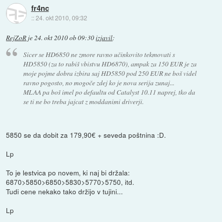
fr4nc
::
24. okt 2010, 09:32
RejZoR
je
24. okt 2010 ob 09:30
izjavil
:
Sicer se HD6850 ne zmore ravno učinkovito tekmovati s
HD5850 (za to rabiš vbistvu HD6870), ampak za 150 EUR je za
moje pojme dobra izbira saj HD5850 pod 250 EUR ne boš videl
ravno pogosto, no mogoče zdej ko je nova serija zunaj...
MLAA pa boš imel po defaultu od Catalyst 10.11 naprej, tko da
se ti ne bo treba jajcat z moddanimi driverji.
5850 se da dobit za 179,90€ + seveda poštnina :D.
Lp
To je lestvica po novem, ki naj bi držala:
6870>5850>6850>5830>5770>5750, itd.
Tudi cene nekako tako držijo v tujini...
Lp