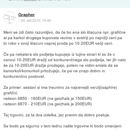
Grapher
::
24. okt 2010, 15:40
Meni se zdi čisto razumljivo, da če bo ena slo štacuna npr. grafične
al pa karkol drugega kupovala recimo v avstriji po najnižji ceni pa
to robo v svoji štacuni naprej proda po 10-20EUR večji ceni.
Če pa nekatera slo podjetja kupujejo iz tujine stvari ki so že v
osnovi 10-20EUR dražji od konkurenčnega slo podjetja, ter jih nato
še za 10-20EUR dražje prodajajo, potem ne vidim smisla da se
kamorkoli/komurkoli pritožujejo, če pa ne znajo dobro in
konkurenčno poslovat.
Za primer: sestavi si ima treuntno za najcenejši verziji(saphire)
grafični:
radeon 6850 - 160EUR (na geizhals je 150EUR)
radeon 6870 - 210EUR (na geizhals je 200EUR)
Tej trgovini, za ta dva izdelka, jaz pravim da dobro posluje.
Se bodo pa sigurno v tem tednu našle trgovine ki bodo omenjeni