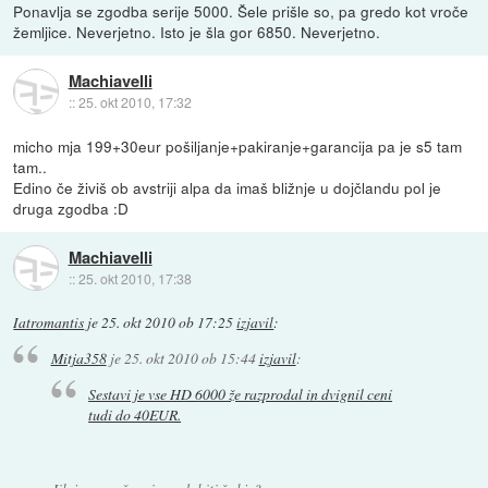
Ponavlja se zgodba serije 5000. Šele prišle so, pa gredo kot vroče
žemljice. Neverjetno. Isto je šla gor 6850. Neverjetno.
Machiavelli
::
25. okt 2010, 17:32
micho mja 199+30eur pošiljanje+pakiranje+garancija pa je s5 tam
tam..
Edino če živiš ob avstriji alpa da imaš bližnje u dojčlandu pol je
druga zgodba :D
Machiavelli
::
25. okt 2010, 17:38
Iatromantis
je
25. okt 2010 ob 17:25
izjavil
:
Mitja358
je
25. okt 2010 ob 15:44
izjavil
:
Sestavi je vse HD 6000 že razprodal in dvignil ceni
tudi do 40EUR.