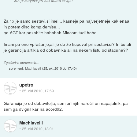
Jih je mogoče pri nas dobiti še kje?
Za 1x je samo sestavi.si imel... kasneje pa najverjetneje kak enaa
in potem dino komp,demise...
na AGT kar pozabite hahahah Mlacom tudi haha
Imam pa eno vprašanje,ali je do že kupoval pri sestavi.si? In če ali
je garancija artikla od dobavnika ali na nekem listu od štacune??
Zgodovina sprememb…
spremenil:
Machiavelli
(
25. okt 2010 ob 17:40
)
upetro
::
25. okt 2010, 17:59
Garancija je od dobavitelja, sem pri njih naročil en napajalnik, pa
sem ga dvignil kar na acord92.
Machiavelli
::
25. okt 2010, 18:01