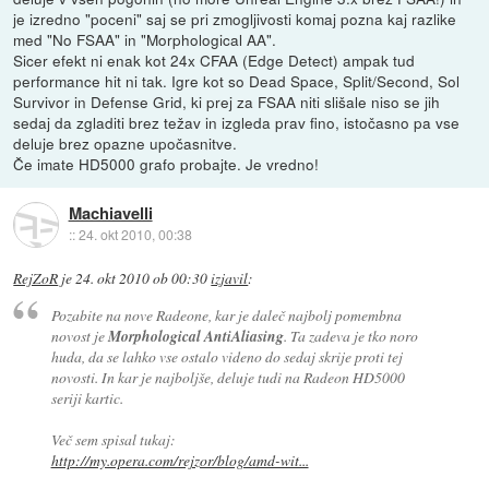
je izredno "poceni" saj se pri zmogljivosti komaj pozna kaj razlike
med "No FSAA" in "Morphological AA".
Sicer efekt ni enak kot 24x CFAA (Edge Detect) ampak tud
performance hit ni tak. Igre kot so Dead Space, Split/Second, Sol
Survivor in Defense Grid, ki prej za FSAA niti slišale niso se jih
sedaj da zgladiti brez težav in izgleda prav fino, istočasno pa vse
deluje brez opazne upočasnitve.
Če imate HD5000 grafo probajte. Je vredno!
Machiavelli
::
24. okt 2010, 00:38
RejZoR
je
24. okt 2010 ob 00:30
izjavil
:
Pozabite na nove Radeone, kar je daleč najbolj pomembna
novost je
Morphological AntiAliasing
. Ta zadeva je tko noro
huda, da se lahko vse ostalo videno do sedaj skrije proti tej
novosti. In kar je najboljše, deluje tudi na Radeon HD5000
seriji kartic.
Več sem spisal tukaj:
http://my.opera.com/rejzor/blog/amd-wit...