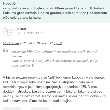
Hudo :D
samo solota se izogibajte solo do 60eur ja nad to ceno NE hahah
Solo ima grdo navado ti da za garancijo nek skret papir na katerem
piše solo garancija haha
mihco
::
25. okt 2010, 18:06
Machiavelli
je
25. okt 2010 ob 17:32
izjavil
:
micho mja 199+30eur pošiljanje+pakiranje+garancija pa je s5
tam tam..
Edino če živiš ob avstriji alpa da imaš bližnje u dojčlandu pol je
druga zgodba :D
V bistvu ne...ne recem da se "zdi" bolj varno kupovati v slo ampak
tudi nasi imajo visoke postnine. Vec avstrijskih in celo nekaj
nemskih trgovin je, ki imajo sprejemljivo postnino 12EUR brez
dodatnih stroskov. Lastni prevzem pa mi tako ali tako ne disi vec
najbolj...ni ga cez komot. Narocis iz kavca in cez par dni dobis k riti
tudi dostavljeno. Simpl ko keks...tudi iz tujine.