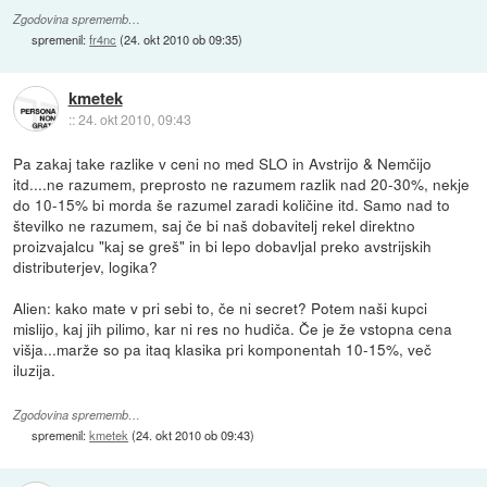
Zgodovina sprememb…
spremenil:
fr4nc
(
24. okt 2010 ob 09:35
)
kmetek
::
24. okt 2010, 09:43
Pa zakaj take razlike v ceni no med SLO in Avstrijo & Nemčijo
itd....ne razumem, preprosto ne razumem razlik nad 20-30%, nekje
do 10-15% bi morda še razumel zaradi količine itd. Samo nad to
številko ne razumem, saj če bi naš dobavitelj rekel direktno
proizvajalcu "kaj se greš" in bi lepo dobavljal preko avstrijskih
distributerjev, logika?
Alien: kako mate v pri sebi to, če ni secret? Potem naši kupci
mislijo, kaj jih pilimo, kar ni res no hudiča. Če je že vstopna cena
višja...marže so pa itaq klasika pri komponentah 10-15%, več
iluzija.
Zgodovina sprememb…
spremenil:
kmetek
(
24. okt 2010 ob 09:43
)