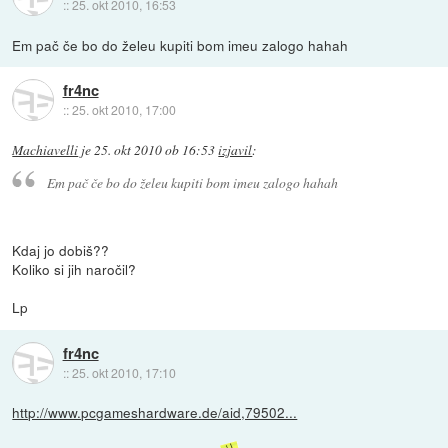
::
25. okt 2010, 16:53
Em pač če bo do želeu kupiti bom imeu zalogo hahah
fr4nc
::
25. okt 2010, 17:00
Machiavelli
je
25. okt 2010 ob 16:53
izjavil
:
Em pač če bo do želeu kupiti bom imeu zalogo hahah
Kdaj jo dobiš??
Koliko si jih naročil?
Lp
fr4nc
::
25. okt 2010, 17:10
http://www.pcgameshardware.de/aid,79502...