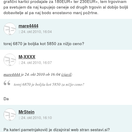
grafični kartici prodajale za 180EUR+ ter 230EUR+, tem trgovinam
pa svetujem da naj kupujejo ceneje od drugih trgovin al dobijo boljš
dobavitelje al pa naj bodo enostavno manj požrtne.
mare4444
::
24. okt 2010, 16:04
torej 6870 je boljša kot 5850 za nižjo ceno?
M-XXXX
::
24. okt 2010, 16:07
mare4444
je
24. okt 2010 ob 16:04
izjavil
:
torej 6870 je boljša kot 5850 za nižjo ceno?
Da
MrStein
::
24. okt 2010, 16:10
Pa kateri pametnjakovič je dizajniral web stran sestavi.si?