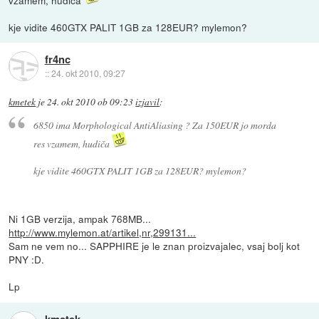
kje vidite 460GTX PALIT 1GB za 128EUR? mylemon?
fr4nc
::
24. okt 2010, 09:27
kmetek
je
24. okt 2010 ob 09:23
izjavil
:
6850 ima Morphological AntiAliasing ? Za 150EUR jo morda
res vzamem, hudiča
kje vidite 460GTX PALIT 1GB za 128EUR? mylemon?
Ni 1GB verzija, ampak 768MB...
http://www.mylemon.at/artikel,nr,299131...
Sam ne vem no... SAPPHIRE je le znan proizvajalec, vsaj bolj kot
PNY :D.
Lp
kmetek