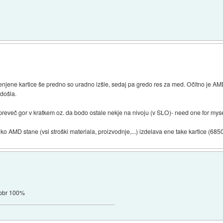
menjene kartice še predno so uradno izšle, sedaj pa gredo res za med. Očitno je AM
došla.
eveč gor v kratkem oz. da bodo ostale nekje na nivoju (v SLO)- need one for myself
o AMD stane (vsi stroški materiala, proizvodnje,...) izdelava ene take kartice (685
 dobr 100%