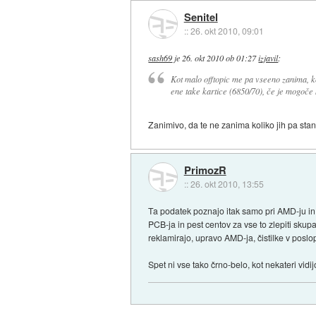
Senitel
::
26. okt 2010, 09:01
sash69
je
26. okt 2010 ob 01:27
izjavil
:
Kot malo offtopic me pa vseeno zanima, ko
ene take kartice (6850/70), če je mogoče k
Zanimivo, da te ne zanima koliko jih pa stan
PrimozR
::
26. okt 2010, 13:55
Ta podatek poznajo itak samo pri AMD-ju in 
PCB-ja in pest centov za vse to zlepiti skupaj
reklamirajo, upravo AMD-ja, čistilke v poslopji
Spet ni vse tako črno-belo, kot nekateri vidij