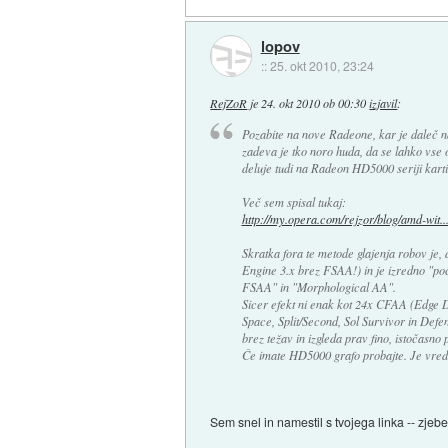
lopov
::
25. okt 2010, 23:24
RejZoR
je
24. okt 2010 ob 00:30
izjavil
:
Pozabite na nove Radeone, kar je daleč 
zadeva je tko noro huda, da se lahko vse os
deluje tudi na Radeon HD5000 seriji karti
Več sem spisal tukaj:
http://my.opera.com/rejzor/blog/amd-wit..
Skratka fora te metode glajenja robov je,
Engine 3.x brez FSAA!) in je izredno "poc
FSAA" in "Morphological AA".
Sicer efekt ni enak kot 24x CFAA (Edge D
Space, Split/Second, Sol Survivor in Defens
brez težav in izgleda prav fino, istočasno
Če imate HD5000 grafo probajte. Je vred
Sem snel in namestil s tvojega linka -- zjeb