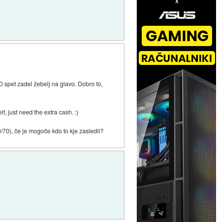
D spet zadel žebelj na glavo. Dobro to,
, just need the extra cash. :)
0/70), če je mogoče kdo to kje zasledil?