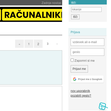
Išči:
Zadnje novice
Prijava
3
»
«
1
2
Zapomni si me
nov uporabnik
pozabili geslo?