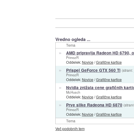
Vredno ogleda ...
Tema
»
AMD pripravlja Radeon HD 6790, o
PrimozR
Oddelek:
Novice
/
Grafične kartice
»
Prispel GeForce GTX 560 Ti
(strani:
PrimozR
Oddelek:
Novice
/
Grafične kartice
»
Nvidia znižala cene grafičnih karti
McHusch
Oddelek:
Novice
/
Grafične kartice
»
Prve slike Radeona HD 6870
(strani
PrimozR
Oddelek:
Novice
/
Grafične kartice
Tema
Več podobnih tem