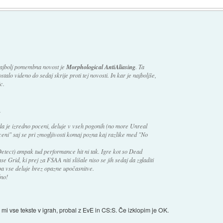
najbolj pomembna novost je
Morphological AntiAliasing
. Ta
talo videno do sedaj skrije proti tej novosti. In kar je najboljše,
c.
.
 da je izredno poceni, deluje v vseh pogonih (no more Unreal
eni" saj se pri zmogljivosti komaj pozna kaj razlike med "No
etect) ampak tud performance hit ni tak. Igre kot so Dead
e Grid, ki prej za FSAA niti slišale niso se jih sedaj da zgladiti
 pa vse deluje brez opazne upočasnitve.
no!
e mi vse tekste v igrah, probal z EvE in CS:S. Če izklopim je OK.