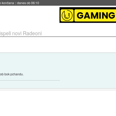
no končana
::
danes ob 06:10
ispeli novi Radeoni
l ob bok pchandu.