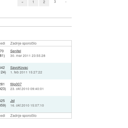
3
»
«
1
2
edi
Zadnje sporočilo
70
Senitel
81)
30. mar 2011 23:55:28
642
SavoKovac
124)
1. feb 2011 15:27:22
281
filip007
923)
23. okt 2010 09:40:01
625
Jst
359)
16. okt 2010 15:07:10
edi
Zadnje sporočilo