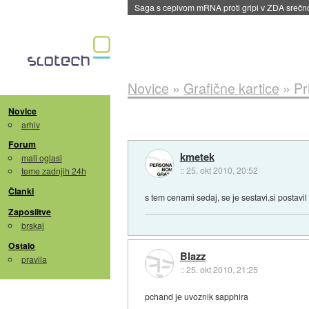
Saga s cepivom mRNA proti gripi v ZDA sreč
Novice
»
Grafične kartice
»
Pr
Novice
arhiv
Forum
kmetek
mali oglasi
::
25. okt 2010, 20:52
teme zadnjih 24h
Članki
s tem cenami sedaj, se je sestavi.si postavi
Zaposlitve
brskaj
Ostalo
Blazz
pravila
::
25. okt 2010, 21:25
pchand je uvoznik sapphira