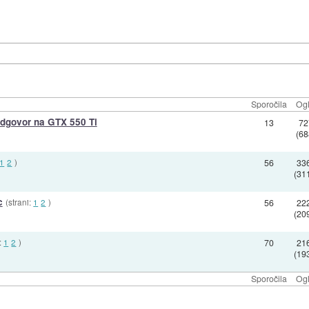
Sporočila
Ogl
dgovor na GTX 550 Ti
13
72
(68
1
2
)
56
33
(31
c
(strani:
1
2
)
56
22
(20
:
1
2
)
70
21
(19
Sporočila
Ogl