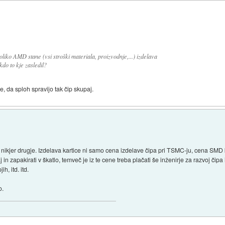
liko AMD stane (vsi stroški materiala, proizvodnje,...) izdelava
do to kje zasledil?
e, da sploh spravijo tak čip skupaj.
nikjer drugje. Izdelava kartice ni samo cena izdelave čipa pri TSMC-ju, cena SMD 
 in zapakirati v škatlo, temveč je iz te cene treba plačati še inženirje za razvoj čipa
h, itd. itd.
o.