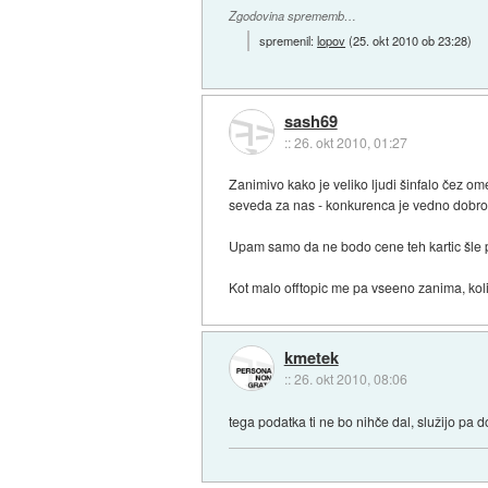
Zgodovina sprememb…
spremenil:
lopov
(
25. okt 2010 ob 23:28
)
sash69
::
26. okt 2010, 01:27
Zanimivo kako je veliko ljudi šinfalo čez o
seveda za nas - konkurenca je vedno dobro
Upam samo da ne bodo cene teh kartic šle pr
Kot malo offtopic me pa vseeno zanima, kolik
kmetek
::
26. okt 2010, 08:06
tega podatka ti ne bo nihče dal, služijo pa