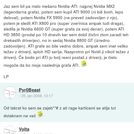
Jaz sem bil pa malo mešano Nvidia-ATI: najprej Nvidia MX2
(legendarna grafa), potem sem kupil ATI 9000 (ni biš švoh, lepo
deloval), potem Nvidia FX 5900 (ne preveč zadovoljen z njo),
potem je sledil ATI X800 pro (super zverinica ampak tudi draga),
sledila je Nvidia 6600 GT (super grafa za svoj denar), potem ATI
HD 3850 (prodal po 10 dnevih ker sem dobil živčni zlom zaradi teh
drekastih driverjev), no in sedaj Nvidia 8800 GT (izredno
zadovoljen). ATI grafe so bile vedno dobre, ampak sem imel veliko
težav z driverji, sploh HD serija. Nasprotno pri Nvidi-ji nikoli težav z
driverji. Če bodo pri ATI-ju bolj resni postali z driverji, je čisto
mogoče da bo moja naslednja grafa ATI.
LP
Pyr0Beast
::
25. jan 2008, 13:17
Od takrat ko sem se zajeb**# z ati rage karticami se atija tut
dotaknem ne več
Volta