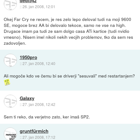
dedi542
::
26. jan 2008, 12:01
Okej Far Cry ne recem, je res zelo lepo deloval tudi na moji 9600
SE, mogoce brez AA bi delovalo tekoce, samo ne vse na high.
Drugace imam pa tudi ze sam dolgo casa ATi kartice (tudi nvidio
vmesno). Nisem imel nikoli nekih vecjih problemov, tko da sem res
zadovoljen.
1950pro
::
27. jan 2008, 12:40
Ali mogoče kdo ve čemu bi se driverji "sesuvali" med restartanjem?
Galaxy
::
27. jan 2008, 12:42
Sem ti reko, da verjetno zato, ker imaš SP2.
gruntfürmich
::
27. jan 2008, 17:12