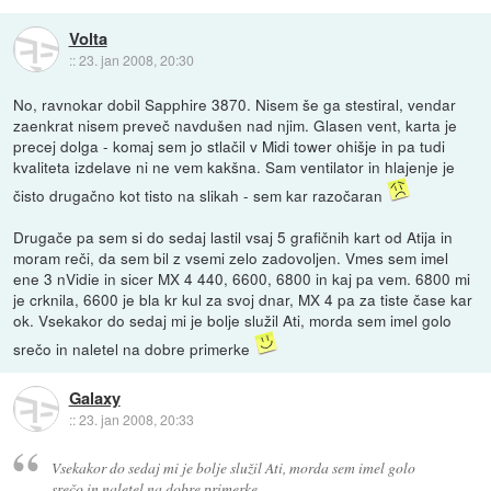
Volta
::
23. jan 2008, 20:30
No, ravnokar dobil Sapphire 3870. Nisem še ga stestiral, vendar
zaenkrat nisem preveč navdušen nad njim. Glasen vent, karta je
precej dolga - komaj sem jo stlačil v Midi tower ohišje in pa tudi
kvaliteta izdelave ni ne vem kakšna. Sam ventilator in hlajenje je
čisto drugačno kot tisto na slikah - sem kar razočaran
Drugače pa sem si do sedaj lastil vsaj 5 grafičnih kart od Atija in
moram reči, da sem bil z vsemi zelo zadovoljen. Vmes sem imel
ene 3 nVidie in sicer MX 4 440, 6600, 6800 in kaj pa vem. 6800 mi
je crknila, 6600 je bla kr kul za svoj dnar, MX 4 pa za tiste čase kar
ok. Vsekakor do sedaj mi je bolje služil Ati, morda sem imel golo
srečo in naletel na dobre primerke
Galaxy
::
23. jan 2008, 20:33
Vsekakor do sedaj mi je bolje služil Ati, morda sem imel golo
srečo in naletel na dobre primerke