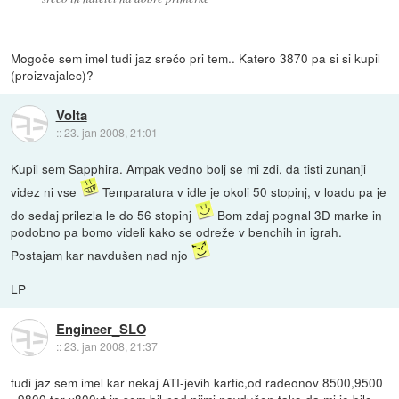
Mogoče sem imel tudi jaz srečo pri tem.. Katero 3870 pa si si kupil
(proizvajalec)?
Volta
::
23. jan 2008, 21:01
Kupil sem Sapphira. Ampak vedno bolj se mi zdi, da tisti zunanji
videz ni vse
Temparatura v idle je okoli 50 stopinj, v loadu pa je
do sedaj prilezla le do 56 stopinj
Bom zdaj pognal 3D marke in
podobno pa bomo videli kako se odreže v benchih in igrah.
Postajam kar navdušen nad njo
LP
Engineer_SLO
::
23. jan 2008, 21:37
tudi jaz sem imel kar nekaj ATI-jevih kartic,od radeonov 8500,9500
, 9800 ter x800xt in sem bil nad njimi navdušen,tako da mi je bilo