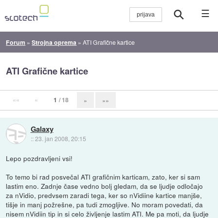
☰
Forum
»
Strojna oprema
»
ATI Grafične kartice
ATI Grafične kartice
««
«
1
/ 18
»
»»
Galaxy
::
23. jan 2008, 20:15
Lepo pozdravljeni vsi!
To temo bi rad posvečal ATI grafičnim karticam, zato, ker si sam
lastim eno. Zadnje čase vedno bolj gledam, da se ljudje odločajo
za nVidio, predvsem zaradi tega, ker so nVidiine kartice manjše,
tišje in manj požrešne, pa tudi zmogljive. No moram povedati, da
nisem nVidiin tip in si celo življenje lastim ATI. Me pa moti, da ljudje