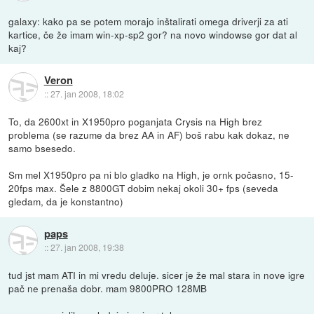
galaxy: kako pa se potem morajo inštalirati omega driverji za ati
kartice, če že imam win-xp-sp2 gor? na novo windowse gor dat al
kaj?
Veron
::
27. jan 2008, 18:02
To, da 2600xt in X1950pro poganjata Crysis na High brez
problema (se razume da brez AA in AF) boš rabu kak dokaz, ne
samo bsesedo.
Sm mel X1950pro pa ni blo gladko na High, je ornk počasno, 15-
20fps max. Šele z 8800GT dobim nekaj okoli 30+ fps (seveda
gledam, da je konstantno)
paps
::
27. jan 2008, 19:38
tud jst mam ATI in mi vredu deluje. sicer je že mal stara in nove igre
pač ne prenaša dobr. mam 9800PRO 128MB