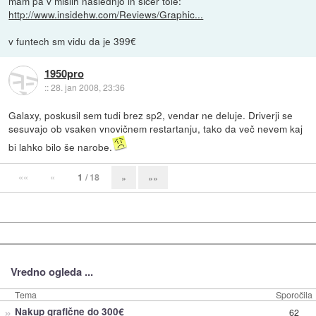
mam pa v mislih naslednjo in sicer tole:
http://www.insidehw.com/Reviews/Graphic...
v funtech sm vidu da je 399€
1950pro
::
28. jan 2008, 23:36
Galaxy, poskusil sem tudi brez sp2, vendar ne deluje. Driverji se
sesuvajo ob vsaken vnovičnem restartanju, tako da več nevem kaj
bi lahko bilo še narobe.
««
«
1
/ 18
»
»»
Vredno ogleda ...
Tema
Sporočila
»
Nakup grafične do 300€
62