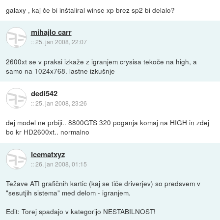
galaxy , kaj če bi inštaliral winse xp brez sp2 bi delalo?
mihajlo carr
::
25. jan 2008, 22:07
2600xt se v praksi izkaže z igranjem crysisa tekoče na high, a
samo na 1024x768. lastne izkušnje
dedi542
::
25. jan 2008, 23:26
dej model ne prbiji.. 8800GTS 320 poganja komaj na HIGH in zdej
bo kr HD2600xt.. normalno
Icematxyz
::
26. jan 2008, 01:15
Težave ATI grafičnih kartic (kaj se tiče driverjev) so predsvem v
"sesutjih sistema" med delom - igranjem.
Edit: Torej spadajo v kategorijo NESTABILNOST!