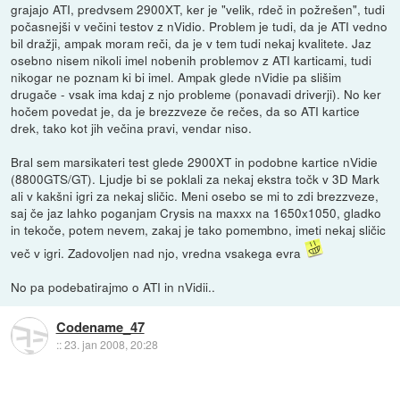
grajajo ATI, predvsem 2900XT, ker je "velik, rdeč in požrešen", tudi
počasnejši v večini testov z nVidio. Problem je tudi, da je ATI vedno
bil dražji, ampak moram reči, da je v tem tudi nekaj kvalitete. Jaz
osebno nisem nikoli imel nobenih problemov z ATI karticami, tudi
nikogar ne poznam ki bi imel. Ampak glede nVidie pa slišim
drugače - vsak ima kdaj z njo probleme (ponavadi driverji). No ker
hočem povedat je, da je brezzveze če rečes, da so ATI kartice
drek, tako kot jih večina pravi, vendar niso.
Bral sem marsikateri test glede 2900XT in podobne kartice nVidie
(8800GTS/GT). Ljudje bi se poklali za nekaj ekstra točk v 3D Mark
ali v kakšni igri za nekaj sličic. Meni osebo se mi to zdi brezzveze,
saj če jaz lahko poganjam Crysis na maxxx na 1650x1050, gladko
in tekoče, potem nevem, zakaj je tako pomembno, imeti nekaj sličic
več v igri. Zadovoljen nad njo, vredna vsakega evra
No pa podebatirajmo o ATI in nVidii..
Codename_47
::
23. jan 2008, 20:28