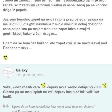
kar žal ko z zadnjimi karticami nikakor ni uspel sedaj pa se končno
dviga iz pepela.
Jaz sem trenutno zopet na nvidii in to iz preprostega razloga da
me je gf8800gts g92 navdušila z svojo močjo in dokaj dostopno
ceno,ati pa ima po mojem trenutno zopet krizo z svojimi
gonilniki,bolj kakor z čem drugim...
Upam da se bom čez kakšno leto zopet vrnil in se navduševal nad
Radeonom xxxx ...
Galaxy
::
23. jan 2008, 22:36
Volta, videz včasih vara
čeprav moja vedno deluje pri 70 C
Glasna pa se meni sploh ne zdi, čeprav ima hladilnik velik kot
hudič.
Upam da se bom čez kakšno leto zopet vrnil in se navduševal
nad Radeonom xxxx ...