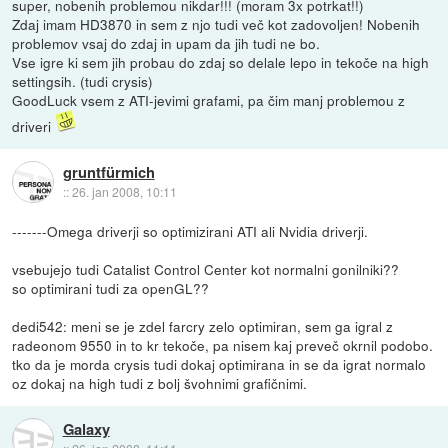
super, nobenih problemou nikdar!!! (moram 3x potrkat!!)
Zdaj imam HD3870 in sem z njo tudi več kot zadovoljen! Nobenih
problemov vsaj do zdaj in upam da jih tudi ne bo.
Vse igre ki sem jih probau do zdaj so delale lepo in tekoče na high
settingsih. (tudi crysis)
GoodLuck vsem z ATI-jevimi grafami, pa čim manj problemou z
driveri
gruntfürmich
::
26. jan 2008, 10:11
-------Omega driverji so optimizirani ATI ali Nvidia driverji.
vsebujejo tudi Catalist Control Center kot normalni gonilniki??
so optimirani tudi za openGL??
dedi542: meni se je zdel farcry zelo optimiran, sem ga igral z
radeonom 9550 in to kr tekoče, pa nisem kaj preveč okrnil podobo.
tko da je morda crysis tudi dokaj optimirana in se da igrat normalo
oz dokaj na high tudi z bolj švohnimi grafičnimi.
Galaxy