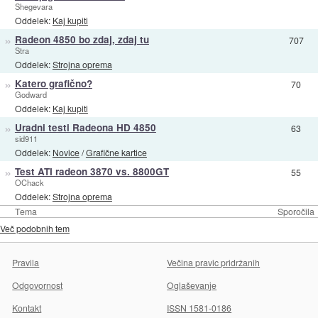
Shegevara
Oddelek:
Kaj kupiti
»
Radeon 4850 bo zdaj, zdaj tu
707
Stra
Oddelek:
Strojna oprema
»
Katero grafično?
70
Godward
Oddelek:
Kaj kupiti
»
Uradni testi Radeona HD 4850
63
sid911
Oddelek:
Novice
/
Grafične kartice
»
Test ATI radeon 3870 vs. 8800GT
55
OChack
Oddelek:
Strojna oprema
Tema
Sporočila
Več podobnih tem
Pravila
Večina pravic pridržanih
Odgovornost
Oglaševanje
Kontakt
ISSN 1581-0186