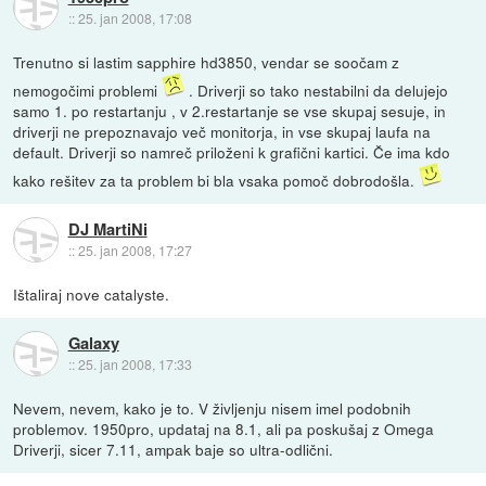
::
25. jan 2008, 17:08
Trenutno si lastim sapphire hd3850, vendar se soočam z
nemogočimi problemi
. Driverji so tako nestabilni da delujejo
samo 1. po restartanju , v 2.restartanje se vse skupaj sesuje, in
driverji ne prepoznavajo več monitorja, in vse skupaj laufa na
default. Driverji so namreč priloženi k grafični kartici. Če ima kdo
kako rešitev za ta problem bi bla vsaka pomoč dobrodošla.
DJ MartiNi
::
25. jan 2008, 17:27
Ištaliraj nove catalyste.
Galaxy
::
25. jan 2008, 17:33
Nevem, nevem, kako je to. V življenju nisem imel podobnih
problemov. 1950pro, updataj na 8.1, ali pa poskušaj z Omega
Driverji, sicer 7.11, ampak baje so ultra-odlični.