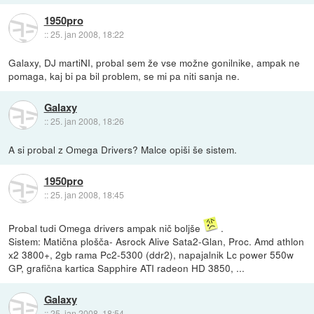
1950pro
::
25. jan 2008, 18:22
Galaxy, DJ martiNI, probal sem že vse možne gonilnike, ampak ne
pomaga, kaj bi pa bil problem, se mi pa niti sanja ne.
Galaxy
::
25. jan 2008, 18:26
A si probal z Omega Drivers? Malce opiši še sistem.
1950pro
::
25. jan 2008, 18:45
Probal tudi Omega drivers ampak nič boljše
.
Sistem: Matična plošča- Asrock Alive Sata2-Glan, Proc. Amd athlon
x2 3800+, 2gb rama Pc2-5300 (ddr2), napajalnik Lc power 550w
GP, grafična kartica Sapphire ATI radeon HD 3850, ...
Galaxy
::
25. jan 2008, 18:54