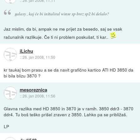
::
26. jan 2008, 11:11
galaxy , kaj če bi inštaliral winse xp brez sp2 bi delalo?
Jaz mislim, da bi, ampak ne me prijet za besedo, saj se vsak
računalnik razlikuje. Če ti ni problem poskušat, ti kar..
iLichu
::
26. jan 2008, 11:50
kr taukaj bom prasu a se da navit grafično kartico ATI HD 3850 da
bi bila blizu 3870 ?
mesoreznica
::
26. jan 2008, 11:56
Glavna razlika med HD 3850 in 3870 je v ramih. 3850 ddr3 - 3870
ddr4. Tu boš teško prišel zraven z 3850. Lahko pa se približaš.
LP