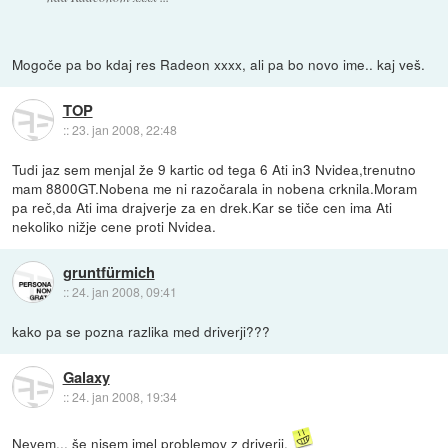
Mogoče pa bo kdaj res Radeon xxxx, ali pa bo novo ime.. kaj veš.
TOP
::
23. jan 2008, 22:48
Tudi jaz sem menjal že 9 kartic od tega 6 Ati in3 Nvidea,trenutno
mam 8800GT.Nobena me ni razočarala in nobena crknila.Moram
pa reč,da Ati ima drajverje za en drek.Kar se tiče cen ima Ati
nekoliko nižje cene proti Nvidea.
gruntfürmich
::
24. jan 2008, 09:41
kako pa se pozna razlika med driverji???
Galaxy
::
24. jan 2008, 19:34
Nevem... še nisem imel problemov z driverji.