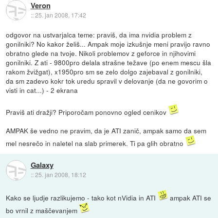
Veron
::
25. jan 2008, 17:42
odgovor na ustvarjalca teme: praviš, da ima nvidia problem z
gonilniki? No kakor želiš... Ampak moje izkušnje meni pravijo ravno
obratno glede na tvoje. Nikoli problemov z geforce in njihovimi
gonilniki. Z ati - 9800pro delala strašne težave (po enem mescu šla
rakom žvižgat), x1950pro sm se zelo dolgo zajebaval z gonilniki,
da sm zadevo kokr tok uredu spravil v delovanje (da ne govorim o
visti in cat...) - 2 ekrana
Praviš ati dražji? Priporočam ponovno ogled cenikov
AMPAK še vedno ne pravim, da je ATI zanič, ampak samo da sem
mel nesrečo in naletel na slab primerek. Ti pa glih obratno
Galaxy
::
25. jan 2008, 18:12
Kako se ljudje razlikujemo - tako kot nVidia in ATI
ampak ATI se
bo vrnil z maščevanjem