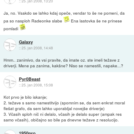
::
25. jan 2008, 13:20
Ja, no. Vsakdo se lahko kdaj opeče, vendar to še ne pomeni, da
pa so nasploh Radeonke slabe
Ena lastovka še ne prinese
pomladi
Galaxy
::
25. jan 2008, 14:48
Hmm.. zanimivo, da vsi pravite, da imate oz. ste imeli težave z
driverji. Mene pa zanima, kakšne? Niso se namestili, napake...?
Pyr0Beast
::
25. jan 2008, 15:08
Kot prvo je bilo iskanje;
2. težave s samo namestitvijo (spomnim se, da sem enkrat moral
flešat grafo, da sem lahko uporabljal novejše driverje)
3. Včasih sploh nič ni delalo, včasih je delalo super (ampak res
samo včasih), običajno so bile pa dnevne težave z resolucijo.
1950pro