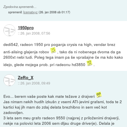
Zgodovina sprememb…
spremenil:
Icematxyz
(
26. jan 2008 ob 01:17
)
1950pro
::
26. jan 2008, 07:56
dedi542, radeon 1950 pro poganja crysis na high, vendar brez
anti-alising glajenja robov
, tako da ni nobenega dvoma da ga
2600xt nebi tudi. Poleg tega imam pa še vprašajne če ma kdo kako
idejo, glede mojega prob. pri radeonu hd3850
.
ZeRo_X
::
26. jan 2008, 09:49
Evo... berem vaše poste kak mate težave z drajveri
Jas nimam nekih hudih izkušn z vsemi ATI-jevimi grafami, toda te 2
kartici kaj jih mam do zdaj delata brezhibno in sem več kot
zadovoljen.
3 leta sem meu grafo radeon 9550 (najprej z priloženimi drajverji,
nekje na polovici leta 2006 sem dljau druge driverje). Delala je