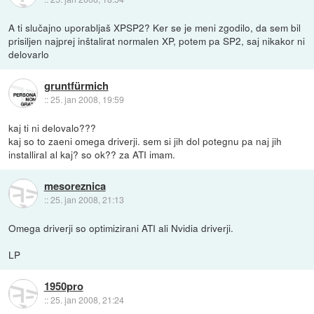
A ti slučajno uporabljaš XPSP2? Ker se je meni zgodilo, da sem bil
prisiljen najprej inštalirat normalen XP, potem pa SP2, saj nikakor ni
delovarlo
gruntfürmich
::
25. jan 2008, 19:59
kaj ti ni delovalo???
kaj so to zaeni omega driverji. sem si jih dol potegnu pa naj jih
installiral al kaj? so ok?? za ATI imam.
mesoreznica
::
25. jan 2008, 21:13
Omega driverji so optimizirani ATI ali Nvidia driverji.
LP
1950pro
::
25. jan 2008, 21:24