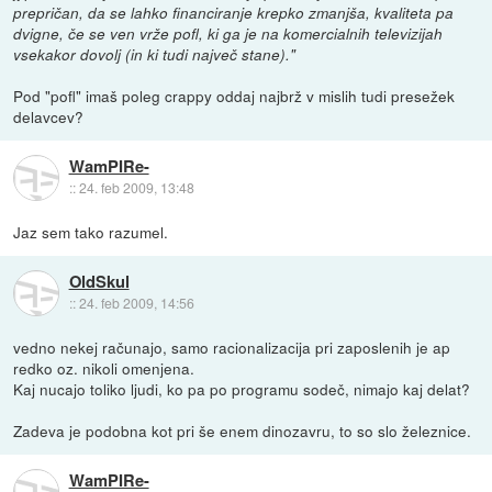
prepričan, da se lahko financiranje krepko zmanjša, kvaliteta pa
dvigne, če se ven vrže pofl, ki ga je na komercialnih televizijah
vsekakor dovolj (in ki tudi največ stane)."
Pod "pofl" imaš poleg crappy oddaj najbrž v mislih tudi presežek
delavcev?
WamPIRe-
::
24. feb 2009, 13:48
Jaz sem tako razumel.
OldSkul
::
24. feb 2009, 14:56
vedno nekej računajo, samo racionalizacija pri zaposlenih je ap
redko oz. nikoli omenjena.
Kaj nucajo toliko ljudi, ko pa po programu sodeč, nimajo kaj delat?
Zadeva je podobna kot pri še enem dinozavru, to so slo železnice.
WamPIRe-