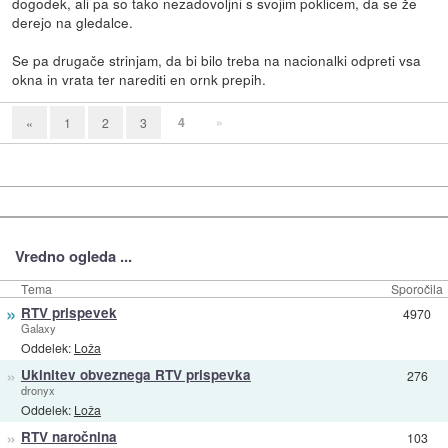
dogodek, ali pa so tako nezadovoljni s svojim poklicem, da se že
derejo na gledalce.
Se pa drugače strinjam, da bi bilo treba na nacionalki odpreti vsa
okna in vrata ter narediti en ornk prepih.
4
»
«
1
2
3
Vredno ogleda ...
Tema
Sporočila
»
RTV prispevek
4970
Galaxy
Oddelek:
Loža
»
Ukinitev obveznega RTV prispevka
276
dronyx
Oddelek:
Loža
»
RTV naročnina
103