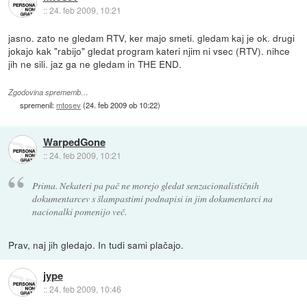
::
24. feb 2009, 10:21
jasno. zato ne gledam RTV, ker majo smeti. gledam kaj je ok. drugi
jokajo kak "rabijo" gledat program kateri njim ni vsec (RTV). nihce
jih ne sili. jaz ga ne gledam in THE END.
Zgodovina sprememb…
spremenil:
mtosev
(
24. feb 2009 ob 10:22
)
WarpedGone
::
24. feb 2009, 10:21
Prima. Nekateri pa pač ne morejo gledat senzacionalističnih
dokumentarcev s šlampastimi podnapisi in jim dokumentarci na
nacionalki pomenijo več.
Prav, naj jih gledajo. In tudi sami plačajo.
jype
::
24. feb 2009, 10:46