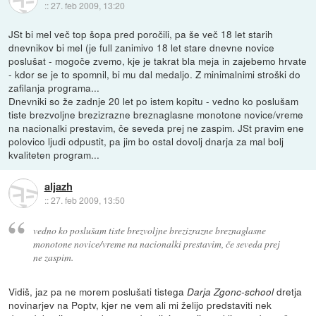
::
27. feb 2009, 13:20
JSt bi mel več top šopa pred poročili, pa še več 18 let starih
dnevnikov bi mel (je full zanimivo 18 let stare dnevne novice
poslušat - mogoče zvemo, kje je takrat bla meja in zajebemo hrvate
- kdor se je to spomnil, bi mu dal medaljo. Z minimalnimi stroški do
zafilanja programa...
Dnevniki so že zadnje 20 let po istem kopitu - vedno ko poslušam
tiste brezvoljne brezizrazne breznaglasne monotone novice/vreme
na nacionalki prestavim, če seveda prej ne zaspim. JSt pravim ene
polovico ljudi odpustit, pa jim bo ostal dovolj dnarja za mal bolj
kvaliteten program...
aljazh
::
27. feb 2009, 13:50
vedno ko poslušam tiste brezvoljne brezizrazne breznaglasne
monotone novice/vreme na nacionalki prestavim, če seveda prej
ne zaspim.
Vidiš, jaz pa ne morem poslušati tistega
dretja
Darja Zgonc-school
novinarjev na Poptv, kjer ne vem ali mi želijo predstaviti nek