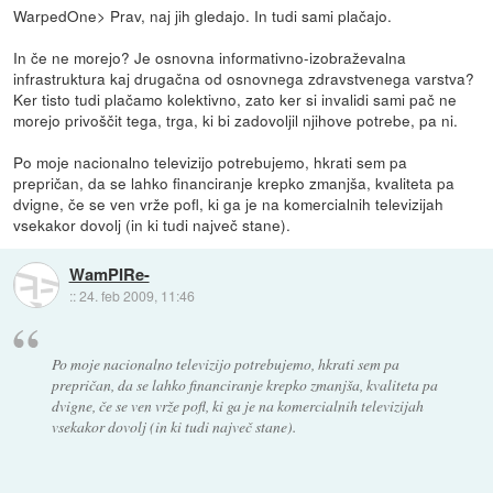
WarpedOne> Prav, naj jih gledajo. In tudi sami plačajo.
In če ne morejo? Je osnovna informativno-izobraževalna
infrastruktura kaj drugačna od osnovnega zdravstvenega varstva?
Ker tisto tudi plačamo kolektivno, zato ker si invalidi sami pač ne
morejo privoščit tega, trga, ki bi zadovoljil njihove potrebe, pa ni.
Po moje nacionalno televizijo potrebujemo, hkrati sem pa
prepričan, da se lahko financiranje krepko zmanjša, kvaliteta pa
dvigne, če se ven vrže pofl, ki ga je na komercialnih televizijah
vsekakor dovolj (in ki tudi največ stane).
WamPIRe-
::
24. feb 2009, 11:46
Po moje nacionalno televizijo potrebujemo, hkrati sem pa
prepričan, da se lahko financiranje krepko zmanjša, kvaliteta pa
dvigne, če se ven vrže pofl, ki ga je na komercialnih televizijah
vsekakor dovolj (in ki tudi največ stane).