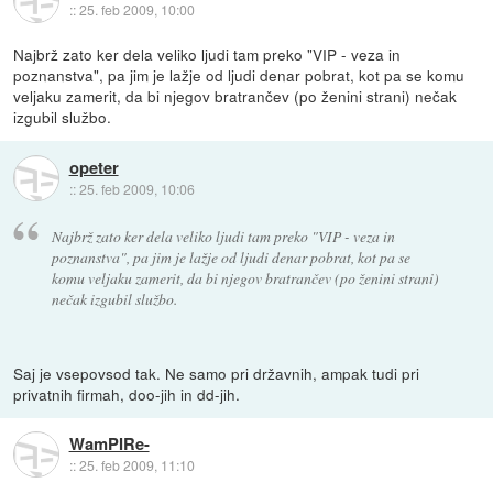
::
25. feb 2009, 10:00
Najbrž zato ker dela veliko ljudi tam preko "VIP - veza in
poznanstva", pa jim je lažje od ljudi denar pobrat, kot pa se komu
veljaku zamerit, da bi njegov bratrančev (po ženini strani) nečak
izgubil službo.
opeter
::
25. feb 2009, 10:06
Najbrž zato ker dela veliko ljudi tam preko "VIP - veza in
poznanstva", pa jim je lažje od ljudi denar pobrat, kot pa se
komu veljaku zamerit, da bi njegov bratrančev (po ženini strani)
nečak izgubil službo.
Saj je vsepovsod tak. Ne samo pri državnih, ampak tudi pri
privatnih firmah, doo-jih in dd-jih.
WamPIRe-
::
25. feb 2009, 11:10