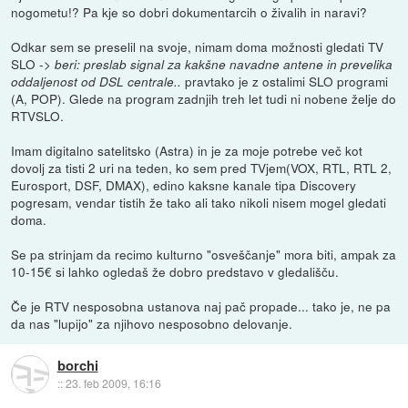
nogometu!? Pa kje so dobri dokumentarcih o živalih in naravi?
Odkar sem se preselil na svoje, nimam doma možnosti gledati TV
SLO ->
beri: preslab signal za kakšne navadne antene in prevelika
pravtako je z ostalimi SLO programi
oddaljenost od DSL centrale..
(A, POP). Glede na program zadnjih treh let tudi ni nobene želje do
RTVSLO.
Imam digitalno satelitsko (Astra) in je za moje potrebe več kot
dovolj za tisti 2 uri na teden, ko sem pred TVjem(VOX, RTL, RTL 2,
Eurosport, DSF, DMAX), edino kaksne kanale tipa Discovery
pogresam, vendar tistih že tako ali tako nikoli nisem mogel gledati
doma.
Se pa strinjam da recimo kulturno "osveščanje" mora biti, ampak za
10-15€ si lahko ogledaš že dobro predstavo v gledališču.
Če je RTV nesposobna ustanova naj pač propade... tako je, ne pa
da nas "lupijo" za njihovo nesposobno delovanje.
borchi
::
23. feb 2009, 16:16