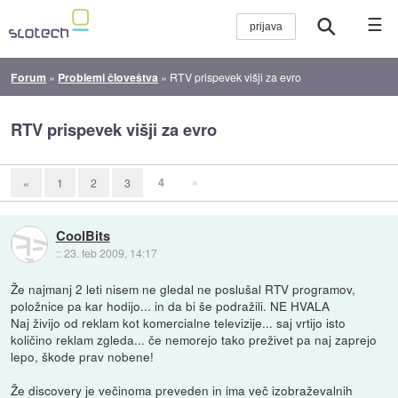
☰
Forum
»
Problemi človeštva
»
RTV prispevek višji za evro
RTV prispevek višji za evro
4
»
«
1
2
3
CoolBits
::
23. feb 2009, 14:17
Že najmanj 2 leti nisem ne gledal ne poslušal RTV programov,
položnice pa kar hodijo... in da bi še podražili. NE HVALA
Naj živijo od reklam kot komercialne televizije... saj vrtijo isto
količino reklam zgleda... če nemorejo tako preživet pa naj zaprejo
lepo, škode prav nobene!
Že discovery je večinoma preveden in ima več izobraževalnih