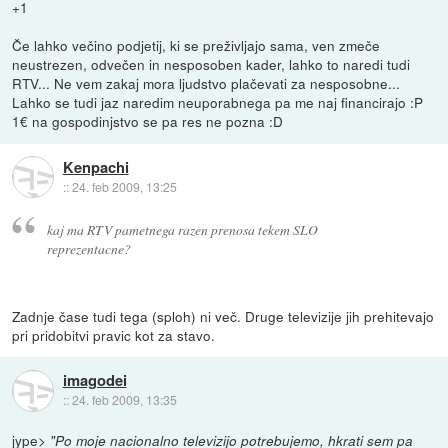
+1
Če lahko večino podjetij, ki se preživljajo sama, ven zmeče
neustrezen, odvečen in nesposoben kader, lahko to naredi tudi
RTV... Ne vem zakaj mora ljudstvo plačevati za nesposobne...
Lahko se tudi jaz naredim neuporabnega pa me naj financirajo :P
1€ na gospodinjstvo se pa res ne pozna :D
Kenpachi
::
24. feb 2009, 13:25
kaj ma RTV pametnega razen prenosa tekem SLO
reprezentacne?
Zadnje čase tudi tega (sploh) ni več. Druge televizije jih prehitevajo
pri pridobitvi pravic kot za stavo.
imagodei
::
24. feb 2009, 13:35
jype>
"Po moje nacionalno televizijo potrebujemo, hkrati sem pa