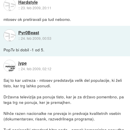
Hardstyle
::
23. feb 2009, 20:11
mtosev ok pretiravali pa tud nebomo.
Pyr0Beast
::
24. feb 2009, 00:53
PopTv bi dobil -1 od 5.
jype
::
24. feb 2009, 02:12
Saj to kar ustreza - mtosev predstavlja velik del populacije, ki želi
tisto, kar trg lahko ponudi.
Državna televizija pa ponuja tisto, kar je za državo pomembno, pa
tega trg ne ponuja, ker je premajhen.
Nihče razen nacionalke ne prevaja in predvaja kvalitetnih vsebin
(dokumentarcev, risank, razvedrilnega programa).
Tudi nacionalki standard hitro pada - ampak komercialna ponudba