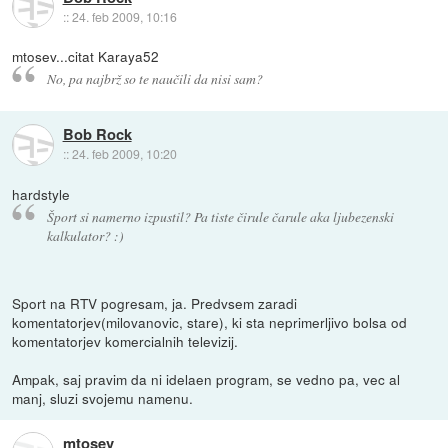
::
24. feb 2009, 10:16
mtosev...citat Karaya52
No, pa najbrž so te naučili da nisi sam?
Bob Rock
::
24. feb 2009, 10:20
hardstyle
Šport si namerno izpustil? Pa tiste čirule čarule aka ljubezenski
kalkulator? :)
Sport na RTV pogresam, ja. Predvsem zaradi
komentatorjev(milovanovic, stare), ki sta neprimerljivo bolsa od
komentatorjev komercialnih televizij.
Ampak, saj pravim da ni idelaen program, se vedno pa, vec al
manj, sluzi svojemu namenu.
mtosev