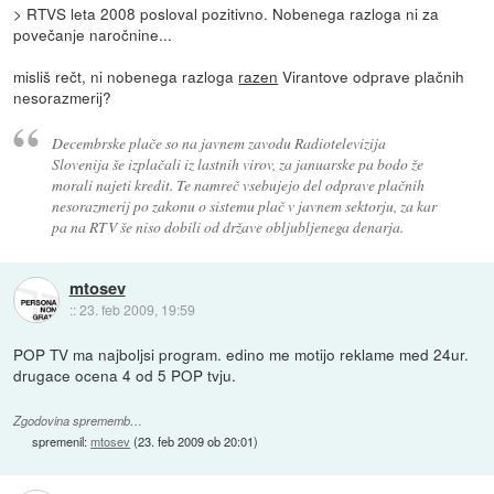
> RTVS leta 2008 posloval pozitivno. Nobenega razloga ni za
povečanje naročnine...
misliš rečt, ni nobenega razloga
razen
Virantove odprave plačnih
nesorazmerij?
Decembrske plače so na javnem zavodu Radiotelevizija
Slovenija še izplačali iz lastnih virov, za januarske pa bodo že
morali najeti kredit. Te namreč vsebujejo del odprave plačnih
nesorazmerij po zakonu o sistemu plač v javnem sektorju, za kar
pa na RTV še niso dobili od države obljubljenega denarja.
mtosev
::
23. feb 2009, 19:59
POP TV ma najboljsi program. edino me motijo reklame med 24ur.
drugace ocena 4 od 5 POP tvju.
Zgodovina sprememb…
spremenil:
mtosev
(
23. feb 2009 ob 20:01
)