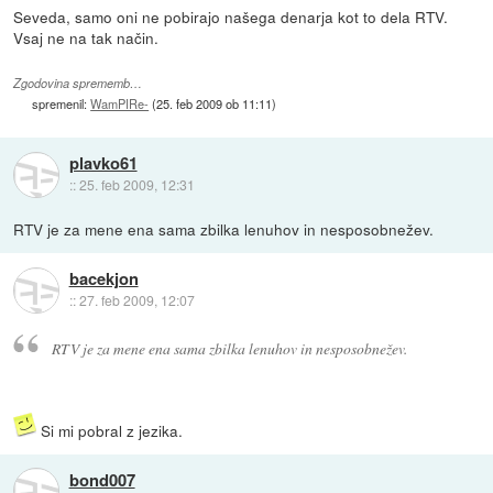
Seveda, samo oni ne pobirajo našega denarja kot to dela RTV.
Vsaj ne na tak način.
Zgodovina sprememb…
spremenil:
WamPIRe-
(
25. feb 2009 ob 11:11
)
plavko61
::
25. feb 2009, 12:31
RTV je za mene ena sama zbilka lenuhov in nesposobnežev.
bacekjon
::
27. feb 2009, 12:07
RTV je za mene ena sama zbilka lenuhov in nesposobnežev.
Si mi pobral z jezika.
bond007