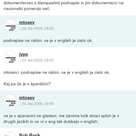
dokumentarcev s šlampastimi podnapisi in jim dokumentarci na
nacionalki pomenijo več.
mtosev
::
24. feb 2009, 09:39
podnapise ne rabim. ce je v english je cisto ok.
jype
::
24. feb 2009, 09:45
mtosev> podnapise ne rabim. ce je v english je cisto ok.
Kaj pa če je v španščini?
mtosev
::
24. feb 2009, 09:55
ce je v spanscini ne gledam. me zanima kolk stvari sploh je v
drugih jezikih in ce ni v ang tak dubbajo v english.
Bob Rock