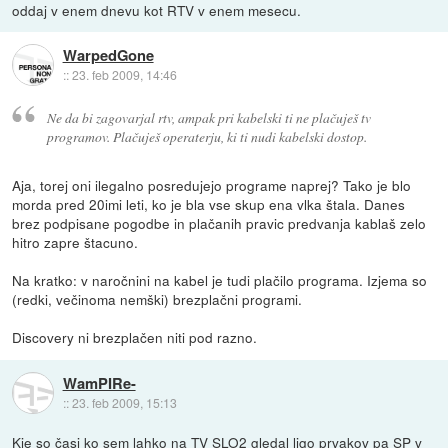
oddaj v enem dnevu kot RTV v enem mesecu.
WarpedGone
::
23. feb 2009, 14:46
Ne da bi zagovarjal rtv, ampak pri kabelski ti ne plačuješ tv
programov. Plačuješ operaterju, ki ti nudi kabelski dostop.
Aja, torej oni ilegalno posredujejo programe naprej? Tako je blo
morda pred 20imi leti, ko je bla vse skup ena vlka štala. Danes
brez podpisane pogodbe in plačanih pravic predvanja kablaš zelo
hitro zapre štacuno.
Na kratko: v naročnini na kabel je tudi plačilo programa. Izjema so
(redki, večinoma nemški) brezplačni programi.
Discovery ni brezplačen niti pod razno.
WamPIRe-
::
23. feb 2009, 15:13
Kje so časi ko sem lahko na TV SLO2 gledal ligo prvakov pa SP v