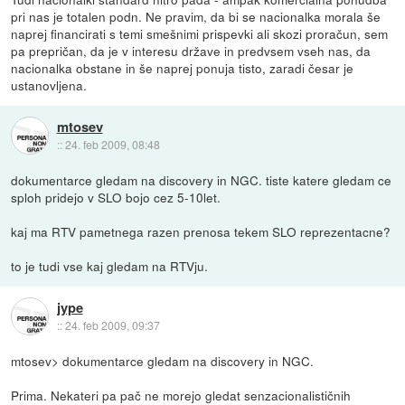
pri nas je totalen podn. Ne pravim, da bi se nacionalka morala še
naprej financirati s temi smešnimi prispevki ali skozi proračun, sem
pa prepričan, da je v interesu države in predvsem vseh nas, da
nacionalka obstane in še naprej ponuja tisto, zaradi česar je
ustanovljena.
mtosev
::
24. feb 2009, 08:48
dokumentarce gledam na discovery in NGC. tiste katere gledam ce
sploh pridejo v SLO bojo cez 5-10let.
kaj ma RTV pametnega razen prenosa tekem SLO reprezentacne?
to je tudi vse kaj gledam na RTVju.
jype
::
24. feb 2009, 09:37
mtosev> dokumentarce gledam na discovery in NGC.
Prima. Nekateri pa pač ne morejo gledat senzacionalističnih