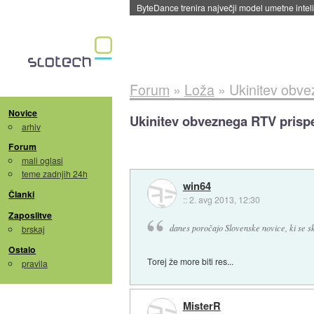
Spletne strani začele streči oglase za agente
Forum
»
Loža
»
Ukinitev obv
Novice
Ukinitev obveznega RTV prisp
arhiv
Forum
mali oglasi
teme zadnjih 24h
win64
Članki
::
2. avg 2013, 12:30
Zaposlitve
danes poročajo Slovenske novice, ki se skl
brskaj
Ostalo
Torej že more biti res...
pravila
MisterR