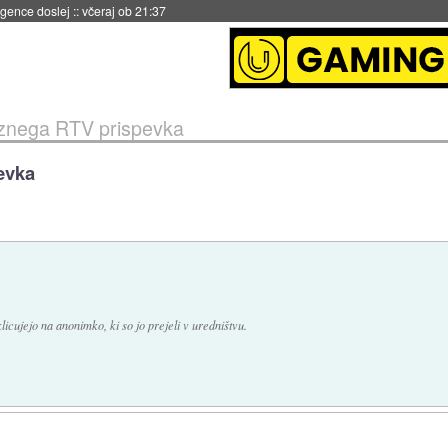
 umetne inteligence
::
včeraj ob 21:23
eznega RTV prispevka
evka
icujejo na anonimko, ki so jo prejeli v uredništvu.