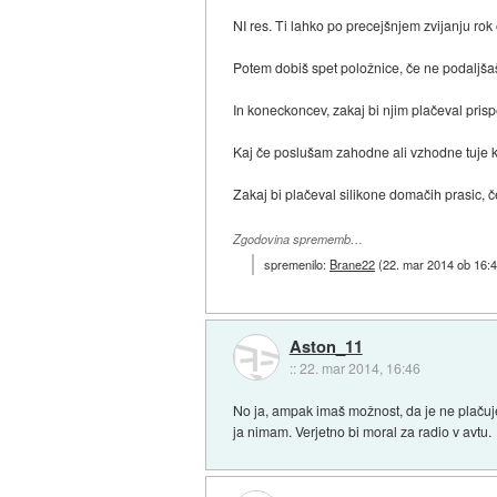
NI res. Ti lahko po precejšnjem zvijanju 
Potem dobiš spet položnice, če ne podaljša
In koneckoncev, zakaj bi njim plačeval pris
Kaj če poslušam zahodne ali vzhodne tuje 
Zakaj bi plačeval silikone domačih prasic, 
Zgodovina sprememb…
spremenilo:
Brane22
(
22. mar 2014 ob 16:
Aston_11
::
22. mar 2014, 16:46
No ja, ampak imaš možnost, da je ne plačuješ
ja nimam. Verjetno bi moral za radio v avtu.