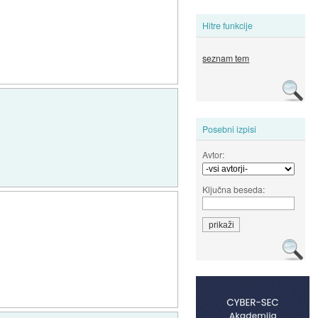
Hitre funkcije
seznam tem
Posebni izpisi
Avtor:
Ključna beseda: