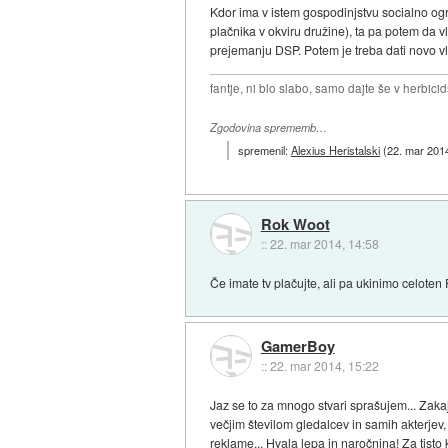
Kdor ima v istem gospodinjstvu socialno o
plačnika v okviru družine), ta pa potem da v
prejemanju DSP. Potem je treba dati novo vl
fantje, ni blo slabo, samo dajte še v herbicid
Zgodovina sprememb…
spremenil:
Alexius Heristalski
(
22. mar 201
Rok Woot
::
22. mar 2014, 14:58
Če imate tv plačujte, ali pa ukinimo celoten R
GamerBoy
::
22. mar 2014, 15:22
Jaz se to za mnogo stvari sprašujem... Zakaj
večjim številom gledalcev in samih akterjev
reklame... Hvala lepa in naročnina! Za tisto