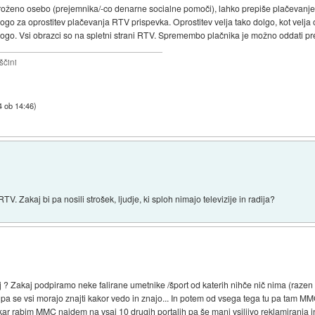
groženo osebo (prejemnika/-co denarne socialne pomoči), lahko prepiše plačevan
logo za oprostitev plačevanja RTV prispevka. Oprostitev velja tako dolgo, kot velja
ogo. Vsi obrazci so na spletni strani RTV. Spremembo plačnika je možno oddati pre
ščini
4 ob 14:46
)
TV. Zakaj bi pa nosili strošek, ljudje, ki sploh nimajo televizije in radija?
 ? Zakaj podpiramo neke falirane umetnike /šport od katerih nihče nič nima (razen z
, pa se vsi morajo znajti kakor vedo in znajo... In potem od vsega tega tu pa tam 
 kar rabim MMC najdem na vsaj 10 drugih portalih pa še manj vsiljivo reklamiranja in