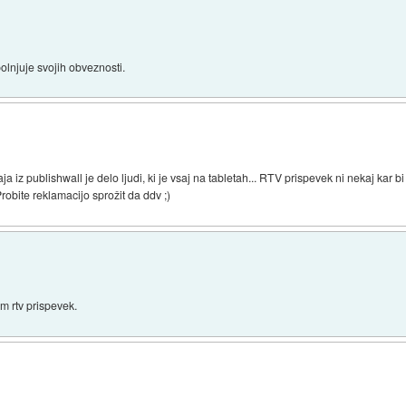
polnjuje svojih obveznosti.
ja iz publishwall je delo ljudi, ki je vsaj na tabletah... RTV prispevek ni nekaj kar b
Probite reklamacijo sprožit da ddv ;)
m rtv prispevek.