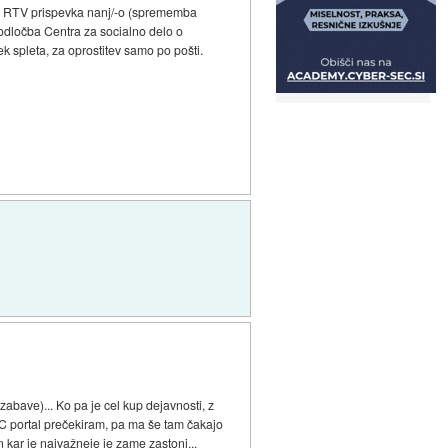
je RTV prispevka nanj/-o (sprememba
 odločba Centra za socialno delo o
k spleta, za oprostitev samo po pošti.
abave)... Ko pa je cel kup dejavnosti, z
MMC portal prečekiram, pa ma še tam čakajo
 kar je najvažneje je zame zastonj...