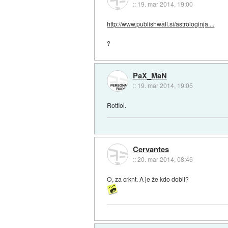
::
19. mar 2014, 19:00
http://www.publishwall.si/astrologinja....
?
PaX_MaN
::
19. mar 2014, 19:05
Rotflol.
Cervantes
::
20. mar 2014, 08:46
O, za crknt. A je že kdo dobil?