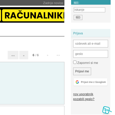
Išči:
Zadnje novice
Prijava
6
/ 6
»
»»
««
«
Zapomni si me
nov uporabnik
pozabili geslo?