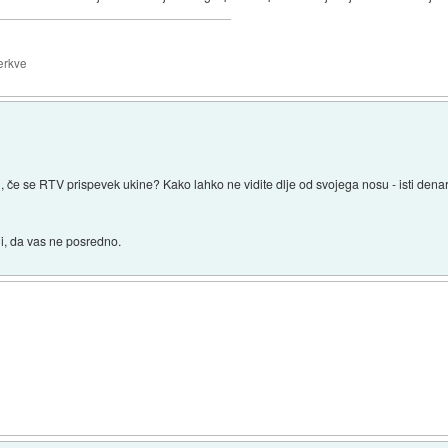
erkve
i, če se RTV prispevek ukine? Kako lahko ne vidite dlje od svojega nosu - isti den
i, da vas ne posredno.