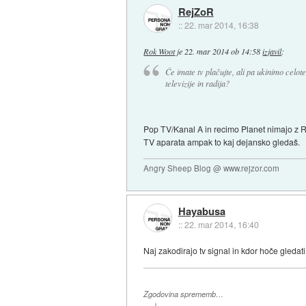
RejZoR
::
22. mar 2014, 16:38
Rok Woot
je
22. mar 2014 ob 14:58
izjavil
:
Če imate tv plačujte, ali pa ukinimo celote
televizije in radija?
Pop TV/Kanal A in recimo Planet nimajo z RT
TV aparata ampak to kaj dejansko gledaš.
Angry Sheep Blog @ www.rejzor.com
Hayabusa
::
22. mar 2014, 16:40
Naj zakodirajo tv signal in kdor hoče gleda
Zgodovina sprememb…