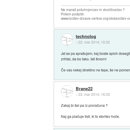
Ne maraš potuhnjencev in dvoličnežev ?
Potem podpiši:
www.locitev-drzave-cerkve.org/obdavcitev-c
technolog
::
22. mar 2014, 15:32
Jst se pa sprašujem, kaj boste sploh dosegl
zrihtal, da bo tako. Isti šmorn!
Če vas nekej direktno ne tepe, še ne pomen
Brane22
::
22. mar 2014, 16:33
Zakaj bi šel pa iz proračuna ?
Naj ga plačuje tisti, ki to storitev hoče.