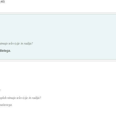
:40
)
nimajo televizije in radija?
štetega.
:
 sploh nimajo televizije in radija?
naštetega.