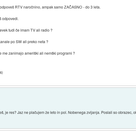
rok odpoveš RTV naročnino, ampak samo ZAČASNO - do 3 leta.
š odpovedi.
pevek tudi če imam TV ali radio ?
kanale po SW ali preko neta ?
če me zanimajo ameriški ali nemški programi ?
46
)
, je res? Jaz ne plačujem že leto in pol. Nobenega zvijanja. Poslali so obrazec, ob