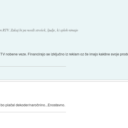
n RTV. Zakaj bi pa nosili strošek, ljudje, ki sploh nimajo
V nobene veze. Financirajo se izključno iz reklam oz če imajo kakšne svoje produkc
ti bo plačal dekoder/naročnino...Enostavno.