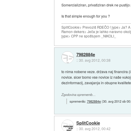
Somercializiran, privatiziran drek ne pustijo p
Is that simple enough for you ?
SplitCookie> Prevoziš RDEČO ! jype> Ja? A
Ramon dekers> Ječa je lahko naravno okolj
jype> CPP ne spoštujem _NIKOLI_
7982884e
::
30. avg 2012, 00:38
to nima nobene veze. država naj financira (
novice. sicer bomo vse novice iz naše vukoje
dezinformacij, zavajanja in obupne kvalitete
Zgodovina sprememb…
spremenilo:
7982884e
(
30. avg 2012 ob 00
SplitCookie
::
30. avg 2012, 00:42