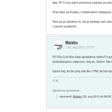
Itak, RTV ima edini primerne risanke za otr
Prav tako se trudijo z mladinskimi oddajami.
Res pa je žalostno to, da je čedalje več uslu
v javnih podjetnih.
Matako
::
30. avg 2012, 07:57
RTVSLO bi bila čisto spodobna radio/TV post
izobraževalno ustanovo. Saj so. Delno. Ne re
Samo kaj, ko bo prej vse šlo v PM, kot se opt
/\/\.K.
Zgodovina sprememb…
spremenil:
Matako
(
30. avg 2012 ob 08:00
)