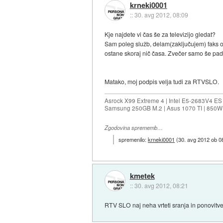
krneki0001
::
30. avg 2012, 08:09
Kje najdete vi čas še za televizijo gledat?
Sam poleg služb, delam(zaključujem) faks o
ostane skoraj nič časa. Zvečer samo še pade
Matako, moj podpis velja tudi za RTVSLO.
Asrock X99 Extreme 4 | Intel E5-2683V4 
Samsung 250GB M.2 | Asus 1070 TI | 850W 
Zgodovina sprememb…
spremenilo:
krneki0001
(
30. avg 2012 ob 0
kmetek
::
30. avg 2012, 08:21
RTV SLO naj neha vrteti sranja in ponovitve