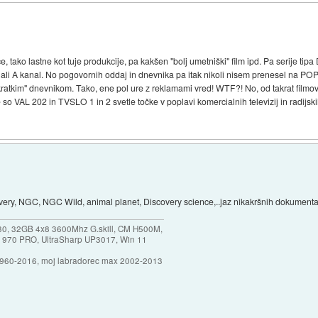
ako lastne kot tuje produkcije, pa kakšen "bolj umetniški" film ipd. Pa serije tipa
i A kanal. No pogovornih oddaj in dnevnika pa itak nikoli nisem prenesel na POPu
"kratkim" dnevnikom. Tako, ene pol ure z reklamami vred! WTF?! No, od takrat fil
VAL 202 in TVSLO 1 in 2 svetle točke v poplavi komercialnih televizij in radijski
overy, NGC, NGC Wild, animal planet, Discovery science,..jaz nikakršnih dokume
30, 32GB 4x8 3600Mhz G.skill, CM H500M,
 970 PRO, UltraSharp UP3017, Win 11
1960-2016, moj labradorec max 2002-2013