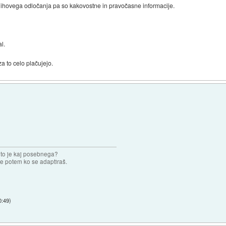
njihovega odločanja pa so kakovostne in pravočasne informacije.
al.
a to celo plačujejo.
 to je kaj posebnega?
e potem ko se adaptiraš.
0:49
)