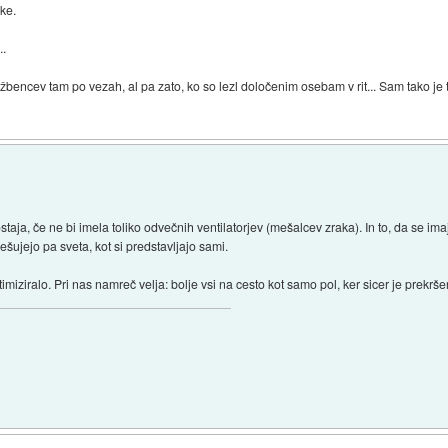
oke.
..
žbencev tam po vezah, al pa zato, ko so lezl določenim osebam v rit... Sam tako je tk
aja, če ne bi imela toliko odvečnih ventilatorjev (mešalcev zraka). In to, da se i
šujejo pa sveta, kot si predstavljajo sami.
imiziralo. Pri nas namreč velja: bolje vsi na cesto kot samo pol, ker sicer je prekrš