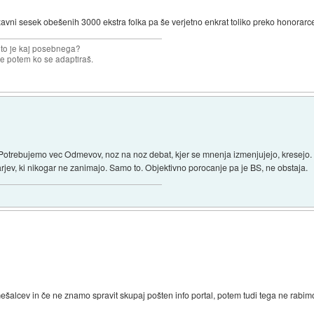
žavni sesek obešenih 3000 ekstra folka pa še verjetno enkrat toliko preko honorarc
 to je kaj posebnega?
e potem ko se adaptiraš.
Potrebujemo vec Odmevov, noz na noz debat, kjer se mnenja izmenjujejo, kresejo.
jev, ki nikogar ne zanimajo. Samo to. Objektivno porocanje pa je BS, ne obstaja.
mešalcev in če ne znamo spravit skupaj pošten info portal, potem tudi tega ne rabim