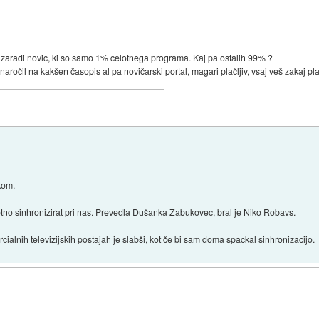
zaradi novic, ki so samo 1% celotnega programa. Kaj pa ostalih 99% ?
aročil na kakšen časopis al pa novičarski portal, magari plačljiv, vsaj veš zakaj pla
kom.
tetno sinhronizirat pri nas. Prevedla Dušanka Zabukovec, bral je Niko Robavs.
ialnih televizijskih postajah je slabši, kot če bi sam doma spackal sinhronizacijo.