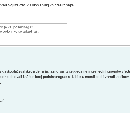
red tvojimi vrati, da stopiš vanj ko greš iz bajte.
 to je kaj posebnega?
e potem ko se adaptiraš.
iz davkoplačevalskega denarja, jasno, saj iz drugega ne more) edini omembe vreden
bine dobivali iz 24ur, torej portala/programa, ki bi mu morali soditi zaradi zločinov
.
:39
)