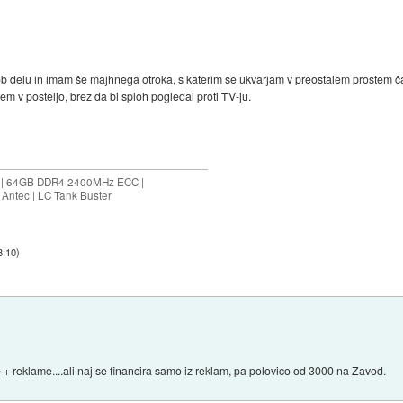
b delu in imam še majhnega otroka, s katerim se ukvarjam v preostalem prostem čas
m v posteljo, brez da bi sploh pogledal proti TV-ju.
ES | 64GB DDR4 2400MHz ECC |
Antec | LC Tank Buster
8:10
)
 + reklame....ali naj se financira samo iz reklam, pa polovico od 3000 na Zavod.