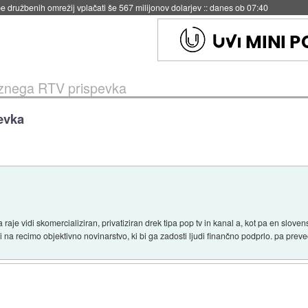
igence doslej
::
včeraj ob 21:37
eznega RTV prispevka
evka
 raje vidi skomercializiran, privatiziran drek tipa pop tv in kanal a, kot pa en slove
i na recimo objektivno novinarstvo, ki bi ga zadosti ljudi finančno podprlo. pa pre