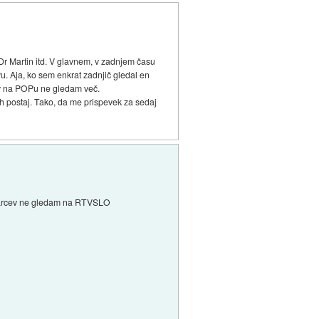
 Dr Martin itd. V glavnem, v zadnjem času
. Aja, ko sem enkrat zadnjič gledal en
mov na POPu ne gledam več.
h postaj. Tako, da me prispevek za sedaj
ntarcev ne gledam na RTVSLO