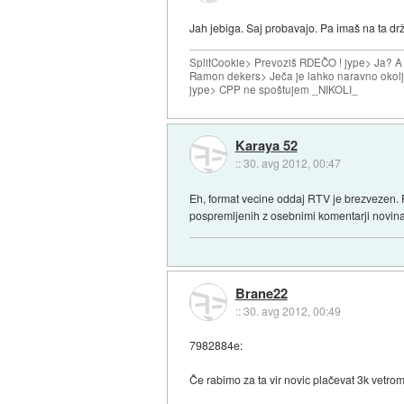
Jah jebiga. Saj probavajo. Pa imaš na ta dr
SplitCookie> Prevoziš RDEČO ! jype> Ja? A
Ramon dekers> Ječa je lahko naravno okolj
jype> CPP ne spoštujem _NIKOLI_
Karaya 52
::
30. avg 2012, 00:47
Eh, format vecine oddaj RTV je brezvezen. 
pospremljenih z osebnimi komentarji novinar
Brane22
::
30. avg 2012, 00:49
7982884e:
Če rabimo za ta vir novic plačevat 3k vetro