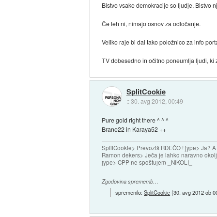
Bistvo vsake demokracije so ljudje. Bistvo 
Če teh ni, nimajo osnov za odločanje.
Veliko raje bi dal tako položnico za info port
TV dobesedno in očitno poneumlja ljudi, ki z
SplitCookie
::
30. avg 2012, 00:49
Pure gold right there ^ ^ ^
Brane22 in Karaya52 ++
SplitCookie> Prevoziš RDEČO ! jype> Ja? A
Ramon dekers> Ječa je lahko naravno okolj
jype> CPP ne spoštujem _NIKOLI_
Zgodovina sprememb…
spremenilo:
SplitCookie
(
30. avg 2012 ob 0