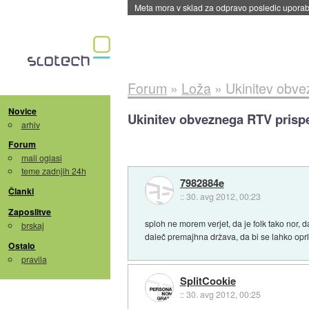
ByteDance trenira največji model umetne intel
Forum
»
Loža
»
Ukinitev obv
Novice
Ukinitev obveznega RTV prisp
arhiv
Forum
mali oglasi
teme zadnjih 24h
7982884e
Članki
::
30. avg 2012, 00:23
Zaposlitve
sploh ne morem verjet, da je folk tako nor, da
brskaj
daleč premajhna država, da bi se lahko oprl
Ostalo
pravila
SplitCookie
::
30. avg 2012, 00:25