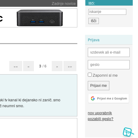
Išči:
Zadnje novice
Prijava
3
/ 6
««
«
»
»»
Zapomni si me
nski tv kanal ki dejansko ni zanič. smo
več neumni smo.
nov uporabnik
pozabili geslo?