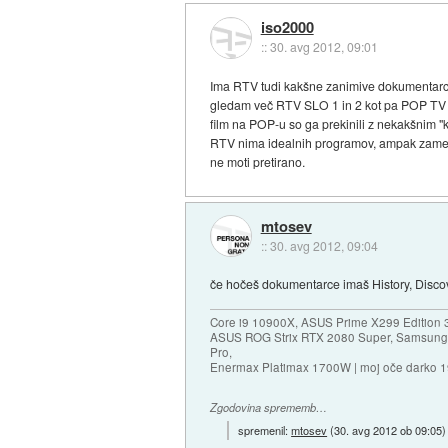
iso2000
::
30. avg 2012, 09:01
Ima RTV tudi kakšne zanimive dokumentarce, t
gledam več RTV SLO 1 in 2 kot pa POP TV al
film na POP-u so ga prekinili z nekakšnim 
RTV nima idealnih programov, ampak zame so 
ne moti pretirano.
mtosev
::
30. avg 2012, 09:04
če hočeš dokumentarce imaš History, Disc
Core i9 10900X, ASUS Prime X299 Edition 
ASUS ROG Strix RTX 2080 Super, Samsung
Pro,
Enermax Platimax 1700W | moj oče darko 
Zgodovina sprememb…
spremenil:
mtosev
(
30. avg 2012 ob 09:05
)