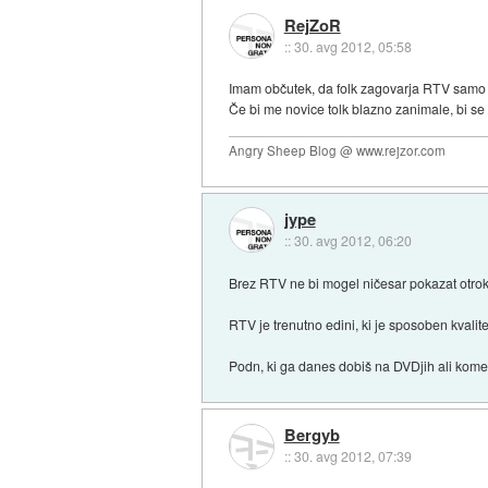
RejZoR
::
30. avg 2012, 05:58
Imam občutek, da folk zagovarja RTV samo 
Če bi me novice tolk blazno zanimale, bi se n
Angry Sheep Blog @ www.rejzor.com
jype
::
30. avg 2012, 06:20
Brez RTV ne bi mogel ničesar pokazat otro
RTV je trenutno edini, ki je sposoben kvali
Podn, ki ga danes dobiš na DVDjih ali komerc
Bergyb
::
30. avg 2012, 07:39