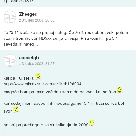
Lp, Samek1337
Zheegec
::
31. dec 2008, 20:58
Te "5.1" slušalke so precej nateg. Če želiš res dober zvok, potem
vzemi Sennheiser HD5xx serija ali višjo. Pri zvočnikih pa 5.1
seveda ni nateg...
abcdefgh
::
31. dec 2008, 21:27
kaj pa PC serija
http://www.mimovrste.com/artikel/126004...
mogoče bom pa malo več dau samo da bo zvok kot se šika
ker sedaj imam speed link medusa gamer 5.1 in basi so res bol
svoh
no kaj pa predlagate za slušalke tja do 200€
hvala