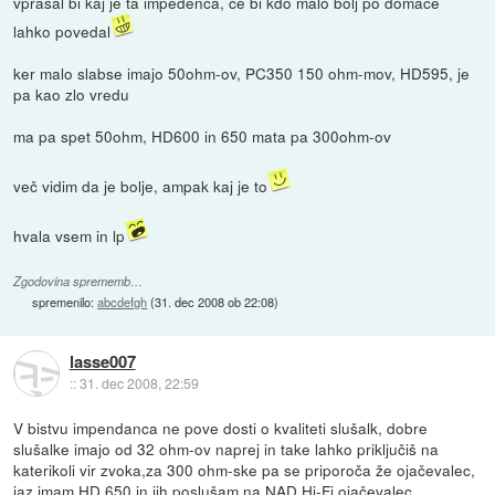
vprašal bi kaj je ta impedenca, če bi kdo malo bolj po domače
lahko povedal
ker malo slabse imajo 50ohm-ov, PC350 150 ohm-mov, HD595, je
pa kao zlo vredu
ma pa spet 50ohm, HD600 in 650 mata pa 300ohm-ov
več vidim da je bolje, ampak kaj je to
hvala vsem in lp
Zgodovina sprememb…
spremenilo:
abcdefgh
(
31. dec 2008 ob 22:08
)
lasse007
::
31. dec 2008, 22:59
V bistvu impendanca ne pove dosti o kvaliteti slušalk, dobre
slušalke imajo od 32 ohm-ov naprej in take lahko priključiš na
katerikoli vir zvoka,za 300 ohm-ske pa se priporoča že ojačevalec,
jaz imam HD 650 in jih poslušam na NAD Hi-Fi ojačevalec.