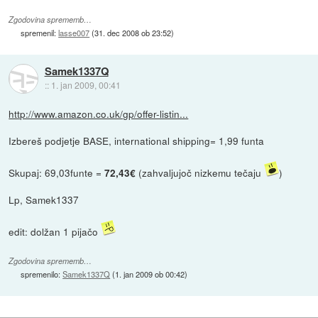
Zgodovina sprememb…
spremenil:
lasse007
(
31. dec 2008 ob 23:52
)
Samek1337Q
::
1. jan 2009, 00:41
http://www.amazon.co.uk/gp/offer-listin...
Izbereš podjetje BASE, international shipping= 1,99 funta
Skupaj: 69,03funte =
(zahvaljujoč nizkemu tečaju
)
72,43€
Lp, Samek1337
edit: dolžan 1 pijačo
Zgodovina sprememb…
spremenilo:
Samek1337Q
(
1. jan 2009 ob 00:42
)