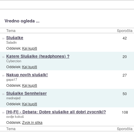
Vredno ogleda ...
Tema
Sporočila
»
Slušalke
42
Saladin
Oddelek:
Kaj kupiti
»
Katere Slušalke (headphones) ?
20
Cyberzion
Oddelek:
Kaj kupiti
»
Nakup novih slušalk!
27
gapa17
Oddelek:
Kaj kupiti
»
Slušalke Sennheiser
50
mednejed
Oddelek:
Kaj kupiti
»
[Hi-Fi] - Debata: Dobre slušalke ali dobri zvocniki?
108
ovdje kokoš
Oddelek:
Zvok in slika
Tema
Sporočila