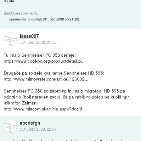
Zgodovina sprememb…
spremenilo:
abcdefgh
(
31. dec 2008 ob 21:28
)
lasse007
::
31. dec 2008, 21:55
Tu imajo Sennheiser PC 350 ceneje:
https://www.cool-pc.org/productdetail.p...
Drugače pa so zelo kvalitetne Sennheiser HD 595:
http://www.mimovrste.com/artikel/126002...
Sennheiser PC 350 so zaprti tip in imajo mikrofon, HD 595 pa
odprti tip (bolj naraven zvok), če pa rabiš mikrofon pa kupiš npr.
mikrofon Zalman:
http://www.mlacom.si/article.aspx?docid...
abcdefgh
::
31. dec 2008, 22:07