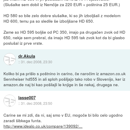
(Slušalke sem dobil iz Nemčije za 220 EUR + poštnina 25 EUR.)
HD 580 so bile zelo dobre slušalke, ki so jih izboljšali z modelom
HD 600, temu pa so sledile še izboljšane HD 650.
Zame so HD 595 boljše od PC 350, imajo pa drugačen zvok od HD
650, nekje sem prebral, da imajo HD 595 tak zvok kot da bi glasbo
poslušal iz prve vrste.
dr.Akula
::
31. dec 2008, 23:30
Koliko bi pa prišlo s poštnino in carino, če naročim iz amazon.co.uk
Sennheiser hd555 in ali sploh pošiljajo tako robo v Slovenijo, ker iz
amazon.de naj bi kao pošilajli le knjige in še nekaj, drugega ne.
lasse007
::
31. dec 2008, 23:50
Carine se mi zdi, da ni, saj smo v EU, mogoče bi bilo celo ugodno
zaradi šibkega funta.
http://www.idealo.co.uk/compare/139092/...