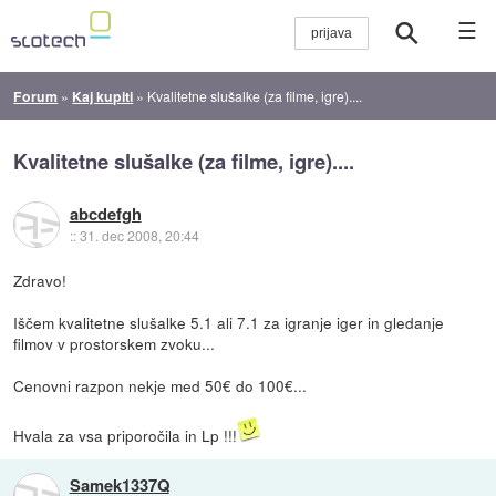
☰
Forum
»
Kaj kupiti
»
Kvalitetne slušalke (za filme, igre)....
Kvalitetne slušalke (za filme, igre)....
abcdefgh
::
31. dec 2008, 20:44
Zdravo!
Iščem kvalitetne slušalke 5.1 ali 7.1 za igranje iger in gledanje
filmov v prostorskem zvoku...
Cenovni razpon nekje med 50€ do 100€...
Hvala za vsa priporočila in Lp !!!
Samek1337Q