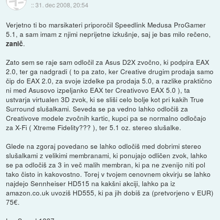
::
31. dec 2008, 20:54
Verjetno ti bo marsikateri priporočil Speedlink Medusa ProGamer
5.1, a sam imam z njimi neprijetne izkušnje, saj je bas milo rečeno,
.
zanič
Zato sem se raje sam odločil za Asus D2X zvočno, ki podpira EAX
2.0, ter ga nadgradi ( to pa zato, ker Creative drugim prodaja samo
čip do EAX 2.0, za svoje izdelke pa prodaja 5.0, a razlike praktično
ni med Asusovo izpeljanko EAX ter Creativovo EAX 5.0 ), ta
ustvarja virtualen 3D zvok, ki se sliši celo bolje kot pri kakih True
Surround slušalkami. Seveda se pa vedno lahko odločiš za
Creativove modele zvočnih kartic, kupci pa se normalno odločajo
za X-Fi ( Xtreme Fidelity??? ), ter 5.1 oz. stereo slušalke.
Glede na zgoraj povedano se lahko odločiš med dobrimi stereo
slušalkami z velikimi membranami, ki ponujajo odličen zvok, lahko
se pa odločiš za 3 in več malih membran, ki pa ne zvenijo niti pol
tako čisto in kakovostno. Torej v tvojem cenovnem okvirju se lahko
najdejo Sennheiser HD515 na kakšni akciji, lahko pa iz
amazon.co.uk uvoziš HD555, ki pa jih dobiš za (pretvorjeno v EUR)
75€.