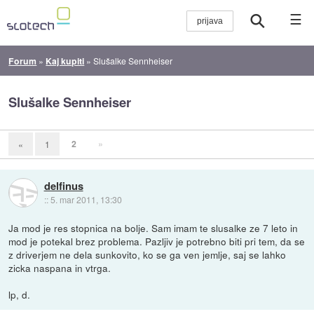
☰
Forum
»
Kaj kupiti
»
Slušalke Sennheiser
Slušalke Sennheiser
2
»
«
1
delfinus
::
5. mar 2011, 13:30
Ja mod je res stopnica na bolje. Sam imam te slusalke ze 7 leto in
mod je potekal brez problema. Pazljiv je potrebno biti pri tem, da se
z driverjem ne dela sunkovito, ko se ga ven jemlje, saj se lahko
zicka naspana in vtrga.
lp, d.