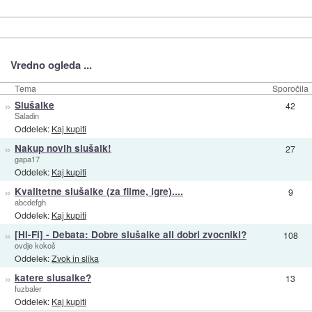
Vredno ogleda ...
Tema
Sporočila
»
Slušalke
42
Saladin
Oddelek:
Kaj kupiti
»
Nakup novih slušalk!
27
gapa17
Oddelek:
Kaj kupiti
»
Kvalitetne slušalke (za filme, igre)....
9
abcdefgh
Oddelek:
Kaj kupiti
»
[Hi-Fi] - Debata: Dobre slušalke ali dobri zvocniki?
108
ovdje kokoš
Oddelek:
Zvok in slika
»
katere slusalke?
13
fuzbaler
Oddelek:
Kaj kupiti