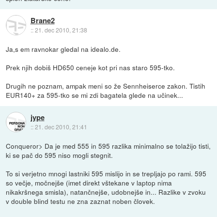
Brane2
::
21. dec 2010, 21:38
Ja,s em ravnokar gledal na idealo.de.
Prek njih dobiš HD650 ceneje kot pri nas staro 595-tko.
Drugih ne poznam, ampak meni so že Sennheiserce zakon. Tistih
EUR140+ za 595-tko se mi zdi bagatela glede na učinek...
jype
::
21. dec 2010, 21:41
Conqueror> Da je med 555 in 595 razlika minimalno se tolažijo tisti,
ki se pač do 595 niso mogli stegnit.
To si verjetno mnogi lastniki 595 mislijo in se trepljajo po rami. 595
so večje, močnejše (imet direkt vštekane v laptop nima
nikakršnega smisla), natančnejše, udobnejše in... Razlike v zvoku
v double blind testu ne zna zaznat noben človek.