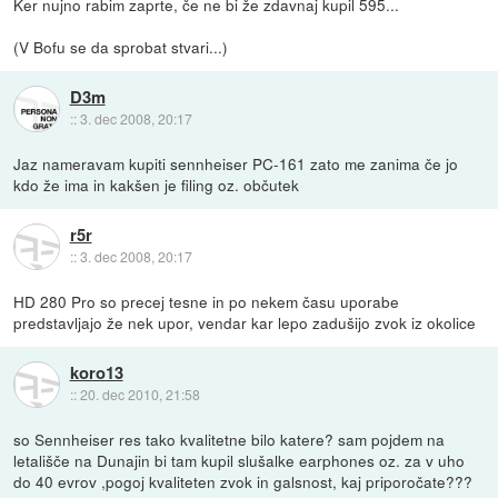
Ker nujno rabim zaprte, če ne bi že zdavnaj kupil 595...
(V Bofu se da sprobat stvari...)
D3m
::
3. dec 2008, 20:17
Jaz nameravam kupiti sennheiser PC-161 zato me zanima če jo
kdo že ima in kakšen je filing oz. občutek
r5r
::
3. dec 2008, 20:17
HD 280 Pro so precej tesne in po nekem času uporabe
predstavljajo že nek upor, vendar kar lepo zadušijo zvok iz okolice
koro13
::
20. dec 2010, 21:58
so Sennheiser res tako kvalitetne bilo katere? sam pojdem na
letališče na Dunajin bi tam kupil slušalke earphones oz. za v uho
do 40 evrov ,pogoj kvaliteten zvok in galsnost, kaj priporočate???