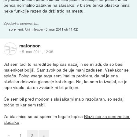
penca normalno zatakne na slušalko, v bistvu tenka plastika nima
neke funkcije razen da drži trdo na mestu.
Zgodovina sprememb…
spremenil:
GrimReaper
(
5. mar 2011 ob 11:42
)
matonson
::
5. mar 2011, 12:38
Jst sem tudi to naredil že lep čas nazaj in se mi zdi, da so basi
malenkost boljši. Sam zvok pa deluje manj zadušen. Vsekakor se
splača. Poleg vsega tega sem imel ta problem, da mi je ena
slušalka delovala glasneje kot druga. No, ko sem to izvajal, se je
lepo videlo, da en zvočnik ni bil pritrjen.
Če sem bil pred modom s slušalkami malo razočaran, so sedaj
točno to kar sem rabil.
Za blazinice se pa spomnim tegale topica
Blazinice za sennheiser
slušalke
.
«
1
2
»