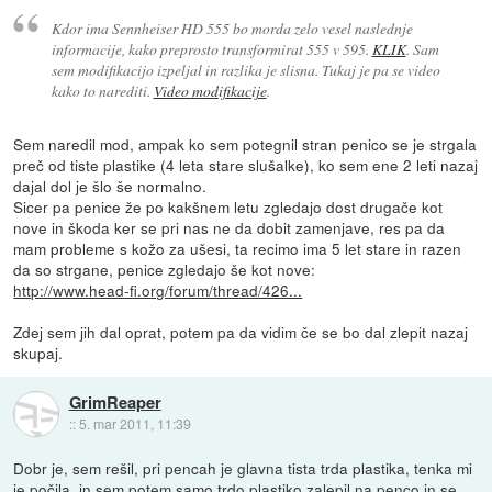
Kdor ima Sennheiser HD 555 bo morda zelo vesel naslednje
informacije, kako preprosto transformirat 555 v 595.
KLIK
. Sam
sem modifikacijo izpeljal in razlika je slisna. Tukaj je pa se video
kako to narediti.
Video modifikacije
.
Sem naredil mod, ampak ko sem potegnil stran penico se je strgala
preč od tiste plastike (4 leta stare slušalke), ko sem ene 2 leti nazaj
dajal dol je šlo še normalno.
Sicer pa penice že po kakšnem letu zgledajo dost drugače kot
nove in škoda ker se pri nas ne da dobit zamenjave, res pa da
mam probleme s kožo za ušesi, ta recimo ima 5 let stare in razen
da so strgane, penice zgledajo še kot nove:
http://www.head-fi.org/forum/thread/426...
Zdej sem jih dal oprat, potem pa da vidim če se bo dal zlepit nazaj
skupaj.
GrimReaper
::
5. mar 2011, 11:39
Dobr je, sem rešil, pri pencah je glavna tista trda plastika, tenka mi
je počila, in sem potem samo trdo plastiko zalepil na penco in se