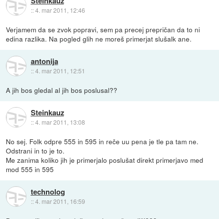
Steinkauz
::
4. mar 2011, 12:46
Verjamem da se zvok popravi, sem pa precej prepričan da to ni
edina razlika. Na pogled glih ne moreš primerjat slušalk ane.
antonija
::
4. mar 2011, 12:51
A jih bos gledal al jih bos poslusal??
Steinkauz
::
4. mar 2011, 13:08
No sej. Folk odpre 555 in 595 in reče uu pena je tle pa tam ne.
Odstrani in to je to.
Me zanima koliko jih je primerjalo poslušat direkt primerjavo med
mod 555 in 595
technolog
::
4. mar 2011, 16:59