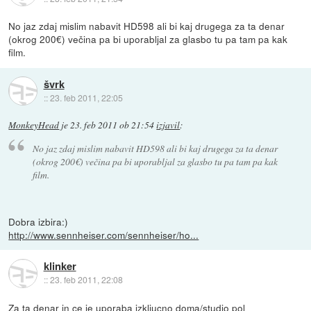
No jaz zdaj mislim nabavit HD598 ali bi kaj drugega za ta denar
(okrog 200€) večina pa bi uporabljal za glasbo tu pa tam pa kak
film.
švrk
::
23. feb 2011, 22:05
MonkeyHead
je
23. feb 2011 ob 21:54
izjavil
:
No jaz zdaj mislim nabavit HD598 ali bi kaj drugega za ta denar
(okrog 200€) večina pa bi uporabljal za glasbo tu pa tam pa kak
film.
Dobra izbira:)
http://www.sennheiser.com/sennheiser/ho...
klinker
::
23. feb 2011, 22:08
Za ta denar in ce je uporaba izkljucno doma/studio pol