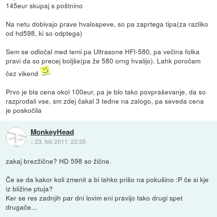
145eur skupaj s poštnino
Na netu dobivajo prave hvalospeve, so pa zaprtega tipa(za razliko
od hd598, ki so odptega)
Sem se odločal med temi pa Ultrasone HFI-580, pa večina folka
pravi da so precej boljše(pa že 580 orng hvalijo). Lahk poročam
čez vikend
Prvo je bla cena okol 100eur, pa je blo tako povpraševanje, da so
razprodali vse, sm zdej čakal 3 tedne na zalogo, pa seveda cena
je poskočila
MonkeyHead
::
23. feb 2011, 22:35
zakaj brezžične? HD 598 so žične.
Če se da kakor koli zmenit a bi lahko prišo na pokušino :P če si kje
iz bližine ptuja?
Ker se res zadnjih par dni lovim eni pravijo tako drugi spet
drugače...