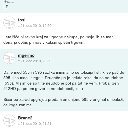
Hvala
LP
fosil
::
21. dec 2010, 19:50
Letališče ni ravno kraj za ugodne nakupe, po moje jih za manj
denarja dobiš pri nas v kakšni spletni trgovini.
mgermo
::
21. dec 2010, 20:50
Da je med 555 in 595 razlika minimalno se tolažijo tisti, ki se pač do
595 niso mogli stegnit. Drugače pa je nekdo rekel da so neudobne
(595). Mislim če so ti te neudobne pol pa tut ne vem. Probaj Sen
212HD pa potem govori o neudobnosti, lol :)
Sicer pa zarad upgrejda prodam omenjene 595 v original embalaži,
če koga zanima.
Brane2
::
21. dec 2010, 21:21