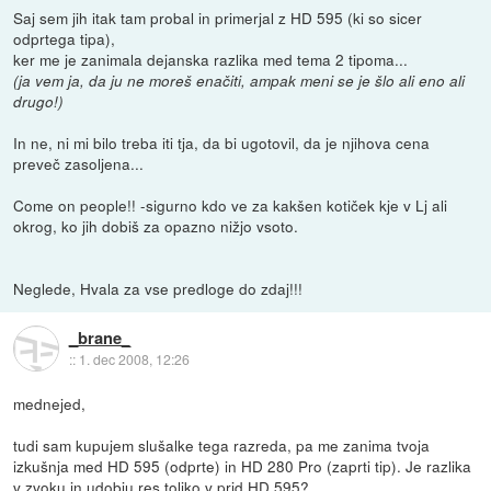
Saj sem jih itak tam probal in primerjal z HD 595 (ki so sicer
odprtega tipa),
ker me je zanimala dejanska razlika med tema 2 tipoma...
(ja vem ja, da ju ne moreš enačiti, ampak meni se je šlo ali eno ali
drugo!)
In ne, ni mi bilo treba iti tja, da bi ugotovil, da je njihova cena
preveč zasoljena...
Come on people!! -sigurno kdo ve za kakšen kotiček kje v Lj ali
okrog, ko jih dobiš za opazno nižjo vsoto.
Neglede, Hvala za vse predloge do zdaj!!!
_brane_
::
1. dec 2008, 12:26
mednejed,
tudi sam kupujem slušalke tega razreda, pa me zanima tvoja
izkušnja med HD 595 (odprte) in HD 280 Pro (zaprti tip). Je razlika
v zvoku in udobju res toliko v prid HD 595?