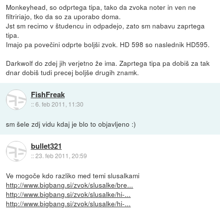
Monkeyhead, so odprtega tipa, tako da zvoka noter in ven ne
filtririajo, tko da so za uporabo doma.
Jst sm recimo v študencu in odpadejo, zato sm nabavu zaprtega
tipa.
Imajo pa povečini odprte boljši zvok. HD 598 so naslednik HD595.
Darkwolf do zdej jih verjetno že ima. Zaprtega tipa pa dobiš za tak
dnar dobiš tudi precej boljše drugih znamk.
FishFreak
::
6. feb 2011, 11:30
sm šele zdj vidu kdaj je blo to objavljeno :)
bullet321
::
23. feb 2011, 20:59
Ve mogoče kdo razliko med temi slusalkami
http://www.bigbang.si/zvok/slusalke/bre...
http://www.bigbang.si/zvok/slusalke/hi-...
http://www.bigbang.si/zvok/slusalke/hi-...