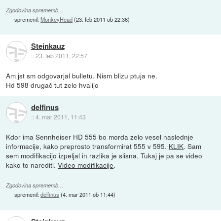
Zgodovina sprememb…
spremenil:
MonkeyHead
(
23. feb 2011 ob 22:36
)
Steinkauz
::
23. feb 2011, 22:57
Am jst sm odgovarjal bulletu. Nism blizu ptuja ne.
Hd 598 drugač tut zelo hvalijo
delfinus
::
4. mar 2011, 11:43
Kdor ima Sennheiser HD 555 bo morda zelo vesel naslednje
informacije, kako preprosto transformirat 555 v 595.
KLIK
. Sam
sem modifikacijo izpeljal in razlika je slisna. Tukaj je pa se video
kako to narediti.
Video modifikacije
.
Zgodovina sprememb…
spremenil:
delfinus
(
4. mar 2011 ob 11:44
)