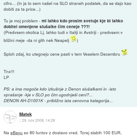
cifro... (In ja to sem našel na SLO straneh podatek, da se dajo kao
dobiti za ta price...)
Tu je moj problem -
mi lahko kdo prosim svetuje kje bi lahko
dobitel omenjene slušalke čim ceneje ???!
(Predvsem okolica Lj, lahko tudi v Italiji in Avstriji - predvsem v
bližini meje -da ni glih nek Neapelj
)
Sploh zdaj, ko utegnejo cene pasti v tem Veselem Decembru
Tnx!!!
LP
PS: a ima mogoče kdo izkušnje z Denon slušalkami in -isto
vprašanje -kje v SLO po čim ugodnješi ceni?...
DENON AH-D1001K - približno ista cenovna kategorija...
Matek
::
29. nov 2008, 14:28
Na
eBayu
so 80 funtov z dostavo vred. Torej slabih 100 EUR,