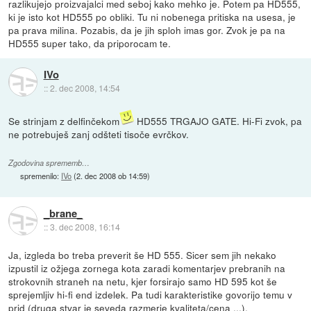
razlikujejo proizvajalci med seboj kako mehko je. Potem pa HD555,
ki je isto kot HD555 po obliki. Tu ni nobenega pritiska na usesa, je
pa prava milina. Pozabis, da je jih sploh imas gor. Zvok je pa na
HD555 super tako, da priporocam te.
IVo
::
2. dec 2008, 14:54
Se strinjam z delfinčekom
HD555 TRGAJO GATE. Hi-Fi zvok, pa
ne potrebuješ zanj odšteti tisoče evrčkov.
Zgodovina sprememb…
spremenilo:
IVo
(
2. dec 2008 ob 14:59
)
_brane_
::
3. dec 2008, 16:14
Ja, izgleda bo treba preverit še HD 555. Sicer sem jih nekako
izpustil iz ožjega zornega kota zaradi komentarjev prebranih na
strokovnih straneh na netu, kjer forsirajo samo HD 595 kot še
sprejemljiv hi-fi end izdelek. Pa tudi karakteristike govorijo temu v
prid (druga stvar je seveda razmerje kvaliteta/cena ...).