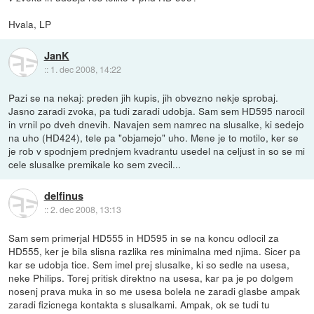
Hvala, LP
JanK
::
1. dec 2008, 14:22
Pazi se na nekaj: preden jih kupis, jih obvezno nekje sprobaj.
Jasno zaradi zvoka, pa tudi zaradi udobja. Sam sem HD595 narocil
in vrnil po dveh dnevih. Navajen sem namrec na slusalke, ki sedejo
na uho (HD424), tele pa "objamejo" uho. Mene je to motilo, ker se
je rob v spodnjem prednjem kvadrantu usedel na celjust in so se mi
cele slusalke premikale ko sem zvecil...
delfinus
::
2. dec 2008, 13:13
Sam sem primerjal HD555 in HD595 in se na koncu odlocil za
HD555, ker je bila slisna razlika res minimalna med njima. Sicer pa
kar se udobja tice. Sem imel prej slusalke, ki so sedle na usesa,
neke Philips. Torej pritisk direktno na usesa, kar pa je po dolgem
nosenj prava muka in so me usesa bolela ne zaradi glasbe ampak
zaradi fizicnega kontakta s slusalkami. Ampak, ok se tudi tu