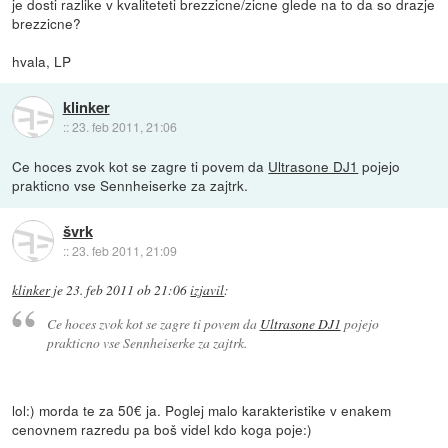
je dosti razlike v kvaliteteti brezzicne/zicne glede na to da so drazje
brezzicne?
hvala, LP
klinker
::
23. feb 2011, 21:06
Ce hoces zvok kot se zagre ti povem da
Ultrasone DJ1
pojejo
prakticno vse Sennheiserke za zajtrk.
švrk
::
23. feb 2011, 21:09
klinker
je
23. feb 2011 ob 21:06
izjavil
:
Ce hoces zvok kot se zagre ti povem da
Ultrasone DJ1
pojejo
prakticno vse Sennheiserke za zajtrk.
lol:) morda te za 50€ ja. Poglej malo karakteristike v enakem
cenovnem razredu pa boš videl kdo koga poje:)