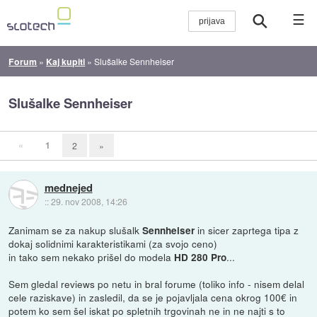
☰
Forum
»
Kaj kupiti
»
Slušalke Sennheiser
Slušalke Sennheiser
«
1
2
»
mednejed
::
29. nov 2008, 14:26
Zanimam se za nakup slušalk
in sicer zaprtega tipa z
Sennheiser
dokaj solidnimi karakteristikami (za svojo ceno)
in tako sem nekako prišel do modela
...
HD 280 Pro
Sem gledal reviews po netu in bral forume (toliko info - nisem delal
cele raziskave) in zasledil, da se je pojavljala cena okrog 100€ in
potem ko sem šel iskat po spletnih trgovinah ne in ne najti s to