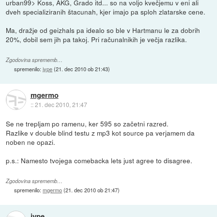
urban99> Koss, AKG, Grado itd... so na voljo kvečjemu v eni ali
dveh specializiranih štacunah, kjer imajo pa sploh zlatarske cene.
Ma, dražje od geizhals pa idealo so ble v Hartmanu le za dobrih
20%, dobil sem jih pa takoj. Pri računalnikih je večja razlika.
Zgodovina sprememb…
spremenilo:
jype
(
21. dec 2010 ob 21:43
)
mgermo
::
21. dec 2010, 21:47
Se ne trepljam po ramenu, ker 595 so začetni razred.
Razlike v double blind testu z mp3 kot source pa verjamem da
noben ne opazi.
p.s.: Namesto tvojega comebacka lets just agree to disagree.
Zgodovina sprememb…
spremenilo:
mgermo
(
21. dec 2010 ob 21:47
)
jype