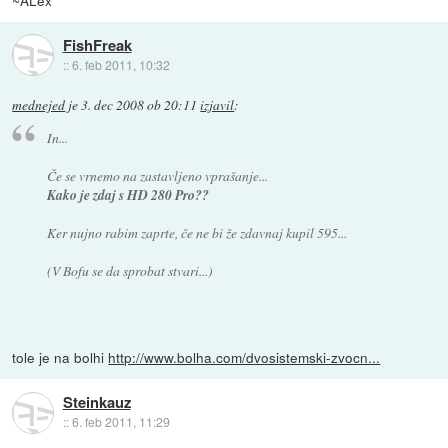
FishFreak
::
6. feb 2011, 10:32
mednejed
je
3. dec 2008 ob 20:11
izjavil
:
In...
Če se vrnemo na zastavljeno vprašanje...
Kako je zdaj s HD 280 Pro??
Ker nujno rabim zaprte, če ne bi že zdavnaj kupil 595...
(V Bofu se da sprobat stvari...)
tole je na bolhi
http://www.bolha.com/dvosistemski-zvocn...
Steinkauz
::
6. feb 2011, 11:29