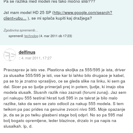
Pa se razlika med modeli res tako močno sliši???
Jst mam model HD 25 SP (
http://www.google.com/search?
client=ubu...
), se mi splača kupiti kaj dražjega?
Zgodovina sprememb…
spremenil:
technolog
(
4. mar 2011 ob 17:23
)
delfinus
::
4. mar 2011, 17:27
Pravzaprav je isto vse. Plasticna skoljka za 555/595 je ista, driver
za slusalke 555/595 je isti, vse kar bi lahko bilo drugace je kabel,
pa se to je znatno vprasljivo, ce se gleda slike na linku, ki sem ga
dal. Sicer pa so ljudje primerjali prej in potem, ljudje, ki imajo oba
modela slusalk. Slusnih razlik niso zaznali (forumi zunaj). Jaz sem
pri nakupu 555 testiral hkrati tudi 595 in ze takrat je bilo malo
razlike, tako da sem se zato odlocil za nakup 555 modela. S tem
twikom pa pac prides na genuine zvocni nivo 595. Moje opazanje
je, da se je po twiku glasbeni stage bolj odprl. No so pa 595 mal
bolj bogato opremljene, leder blazince, drzalo in pa napis na
slusalkah. lp, d.