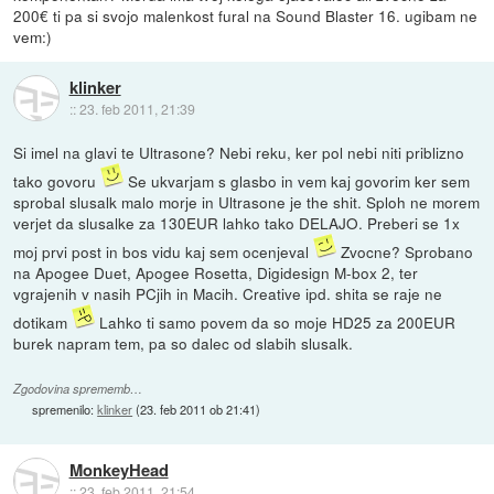
200€ ti pa si svojo malenkost fural na Sound Blaster 16. ugibam ne
vem:)
klinker
::
23. feb 2011, 21:39
Si imel na glavi te Ultrasone? Nebi reku, ker pol nebi niti priblizno
tako govoru
Se ukvarjam s glasbo in vem kaj govorim ker sem
sprobal slusalk malo morje in Ultrasone je the shit. Sploh ne morem
verjet da slusalke za 130EUR lahko tako DELAJO. Preberi se 1x
moj prvi post in bos vidu kaj sem ocenjeval
Zvocne? Sprobano
na Apogee Duet, Apogee Rosetta, Digidesign M-box 2, ter
vgrajenih v nasih PCjih in Macih. Creative ipd. shita se raje ne
dotikam
Lahko ti samo povem da so moje HD25 za 200EUR
burek napram tem, pa so dalec od slabih slusalk.
Zgodovina sprememb…
spremenilo:
klinker
(
23. feb 2011 ob 21:41
)
MonkeyHead
::
23. feb 2011, 21:54