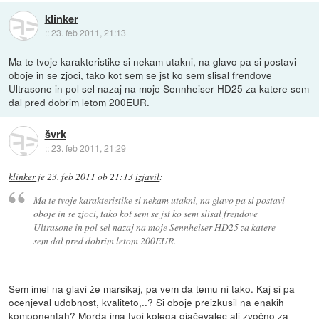
klinker
::
23. feb 2011, 21:13
Ma te tvoje karakteristike si nekam utakni, na glavo pa si postavi
oboje in se zjoci, tako kot sem se jst ko sem slisal frendove
Ultrasone in pol sel nazaj na moje Sennheiser HD25 za katere sem
dal pred dobrim letom 200EUR.
švrk
::
23. feb 2011, 21:29
klinker
je
23. feb 2011 ob 21:13
izjavil
:
Ma te tvoje karakteristike si nekam utakni, na glavo pa si postavi
oboje in se zjoci, tako kot sem se jst ko sem slisal frendove
Ultrasone in pol sel nazaj na moje Sennheiser HD25 za katere
sem dal pred dobrim letom 200EUR.
Sem imel na glavi že marsikaj, pa vem da temu ni tako. Kaj si pa
ocenjeval udobnost, kvaliteto,..? Si oboje preizkusil na enakih
komponentah? Morda ima tvoj kolega ojačevalec ali zvočno za