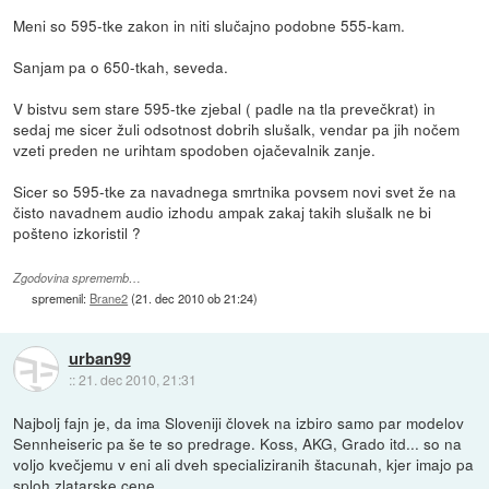
Meni so 595-tke zakon in niti slučajno podobne 555-kam.
Sanjam pa o 650-tkah, seveda.
V bistvu sem stare 595-tke zjebal ( padle na tla prevečkrat) in
sedaj me sicer žuli odsotnost dobrih slušalk, vendar pa jih nočem
vzeti preden ne urihtam spodoben ojačevalnik zanje.
Sicer so 595-tke za navadnega smrtnika povsem novi svet že na
čisto navadnem audio izhodu ampak zakaj takih slušalk ne bi
pošteno izkoristil ?
Zgodovina sprememb…
spremenil:
Brane2
(
21. dec 2010 ob 21:24
)
urban99
::
21. dec 2010, 21:31
Najbolj fajn je, da ima Sloveniji človek na izbiro samo par modelov
Sennheiseric pa še te so predrage. Koss, AKG, Grado itd... so na
voljo kvečjemu v eni ali dveh specializiranih štacunah, kjer imajo pa
sploh zlatarske cene.