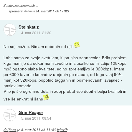
Zgodovina sprememb…
spremenil:
delfinus
(
4. mar 2011 ob 17:32
)
Steinkauz
::
4. mar 2011, 21:30
No sej možno. Nimam nobenih od njih
Lahk samo za svoje svetujem, ki pa niso sennhesier. Edin problem
k ga mam je da odkar mam zvočno in slušalke se mi zdijo 128kbps
mp3 ogabno slabe kvalitete, edino sprejemljivo je 320kbps. Imam
pa 6000 favorite komadov urejenih po mapah, od tega vsaj 90%
manj kot 320kbps, popolno tagganih in poimenovanih izvajalec -
naslov komada
V to je šlo ogromno dela in zdej probat vse dobit v boljši kvaliteti in
vse še enkrat ni šans
GrimReaper
::
5. mar 2011, 08:54
delfinus
je
4. mar 2011 ob 11:43
izjavil
: