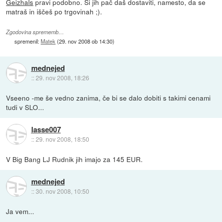
Geizhals
pravi podobno. Si jih pač daš dostaviti, namesto, da se
matraš in iščeš po trgovinah ;).
Zgodovina sprememb…
spremenil:
Matek
(
29. nov 2008 ob 14:30
)
mednejed
::
29. nov 2008, 18:26
Vseeno -me še vedno zanima, če bi se dalo dobiti s takimi cenami
tudi v SLO...
lasse007
::
29. nov 2008, 18:50
V Big Bang LJ Rudnik jih imajo za 145 EUR.
mednejed
::
30. nov 2008, 10:50
Ja vem...