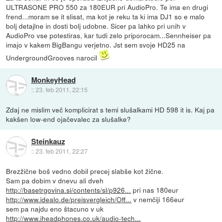
ULTRASONE PRO 550 za 180EUR pri AudioPro. Te ima en drugi
frend...moram se it slisat, ma kot je reku ta ki ima DJ1 so e malo
bolj detajlne in dosti bolj udobne. Sicer pa lahko pri unih v
AudioPro vse potestiras, kar tudi zelo priporocam...Sennheiser pa
imajo v kakem BigBangu verjetno. Jst sem svoje HD25 na
UndergroundGrooves narocil
MonkeyHead
::
23. feb 2011, 22:15
Zdaj ne mislim več komplicirat s temi slušalkami HD 598 it is. Kaj pa
kakšen low-end ojačevalec za slušalke?
Steinkauz
::
23. feb 2011, 22:27
Brezžične boš vedno dobil precej slabše kot žične.
Sam pa dobim v dnevu ali dveh
http://basetrgovina.si/contents/sl/p926...
pri nas 180eur
http://www.idealo.de/preisvergleich/Off...
v nemčiji 166eur
sem pa najdu eno štacuno v uk
http://www.iheadphones.co.uk/audio-tech...