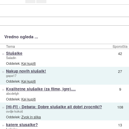
Vredno ogleda ...
Tema
Sporočila
»
Slušalke
42
Saladin
Oddelek:
Kaj kupiti
»
Nakup novih slušalk!
27
gapa17
Oddelek:
Kaj kupiti
»
Kvalitetne slušalke (za filme, igre)....
9
abcdefgh
Oddelek:
Kaj kupiti
»
[Hi-Fi] - Debata: Dobre slušalke ali dobri zvocniki?
108
ovdje kokoš
Oddelek:
Zvok in slika
»
katere slusalke?
13