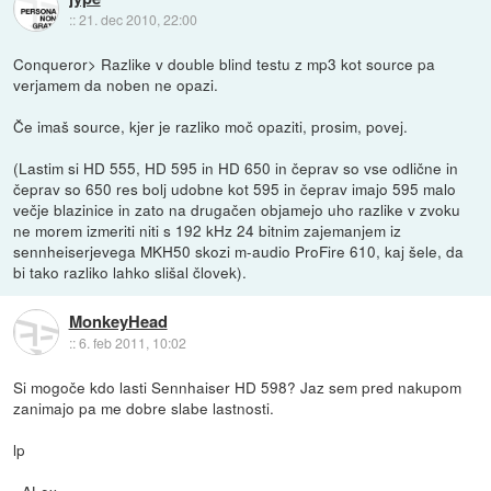
::
21. dec 2010, 22:00
Conqueror> Razlike v double blind testu z mp3 kot source pa
verjamem da noben ne opazi.
Če imaš source, kjer je razliko moč opaziti, prosim, povej.
(Lastim si HD 555, HD 595 in HD 650 in čeprav so vse odlične in
čeprav so 650 res bolj udobne kot 595 in čeprav imajo 595 malo
večje blazinice in zato na drugačen objamejo uho razlike v zvoku
ne morem izmeriti niti s 192 kHz 24 bitnim zajemanjem iz
sennheiserjevega MKH50 skozi m-audio ProFire 610, kaj šele, da
bi tako razliko lahko slišal človek).
MonkeyHead
::
6. feb 2011, 10:02
Si mogoče kdo lasti Sennhaiser HD 598? Jaz sem pred nakupom
zanimajo pa me dobre slabe lastnosti.
lp
~ALex