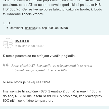
pocakate, ce bo ATI to sploh reseval z gonilniki ali pa kupite HIS
HD4850/70. Ce resitve ne bo se lahko pricakujajo horde, ki bodo
te Radeone zacele vracati.
lp, D.
spremenil:
delfinus
(
16. sep 2008 ob 15:53
)
M-XXXX
::
16. sep 2008, 16:37
S temle postom se ne strinjam v večih pogledih...
Proizvajalci (ATI+kompanija) so tako pameteni in so zaradi
tisine dal vrtenje ventilatorja na cca 10%.
Ni res- stock je nekaj čez 20%!
Imel sem že tri različne 4870 (trenutno 2 doma) in ene 4 4850 in
do zdaj NISEM imel s tem NOBENEGA problema, ker pravzaprav
80C niti niso kritične temparature...