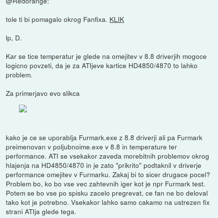
@Redorange:
tole ti bi pomagalo okrog Fanfixa.
KLIK
lp, D.
Kar se tice temperatur je glede na omejitev v 8.8 driverjih mogoce
logicno povzeti, da je za ATIjeve kartice HD4850/4870 to lahko
problem.
Za primerjavo evo slikca
kako je ce se uporablja Furmark.exe z 8.8 driverji ali pa Furmark
preimenovan v poljubnoime.exe v 8.8 in temperature ter
performance. ATI se vsekakor zaveda morebitnih problemov okrog
hlajenja na HD4850/4870 in je zato "prikrito" podtaknil v driverje
performance omejitev v Furmarku. Zakaj bi to sicer drugace pocel?
Problem bo, ko bo vse vec zahtevnih iger kot je npr Furmark test.
Potem se bo vse po spisku zacelo pregrevat, ce fan ne bo deloval
tako kot je potrebno. Vsekakor lahko samo cakamo na ustrezen fix
strani ATIja glede tega.