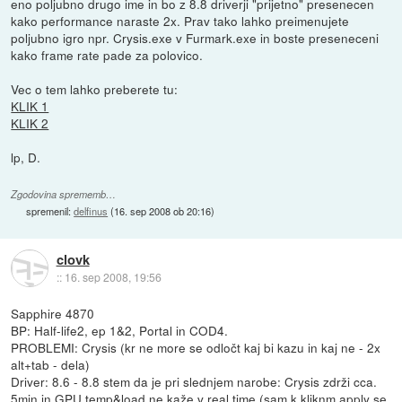
eno poljubno drugo ime in bo z 8.8 driverji "prijetno" presenecen
kako performance naraste 2x. Prav tako lahko preimenujete
poljubno igro npr. Crysis.exe v Furmark.exe in boste preseneceni
kako frame rate pade za polovico.
Vec o tem lahko preberete tu:
KLIK 1
KLIK 2
lp, D.
Zgodovina sprememb…
spremenil:
delfinus
(
16. sep 2008 ob 20:16
)
clovk
::
16. sep 2008, 19:56
Sapphire 4870
BP: Half-life2, ep 1&2, Portal in COD4.
PROBLEMI: Crysis (kr ne more se odločt kaj bi kazu in kaj ne - 2x
alt+tab - dela)
Driver: 8.6 - 8.8 stem da je pri slednjem narobe: Crysis zdrži cca.
5min in GPU temp&load ne kaže v real time (sam k kliknm apply se