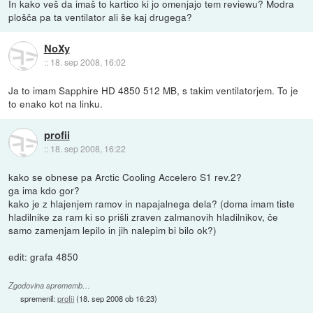
In kako veš da imaš to kartico ki jo omenjajo tem reviewu? Modra
plošča pa ta ventilator ali še kaj drugega?
NoXy
::
18. sep 2008, 16:02
Ja to imam Sapphire HD 4850 512 MB, s takim ventilatorjem. To je
to enako kot na linku.
profii
::
18. sep 2008, 16:22
kako se obnese pa Arctic Cooling Accelero S1 rev.2?
ga ima kdo gor?
kako je z hlajenjem ramov in napajalnega dela? (doma imam tiste
hladilnike za ram ki so prišli zraven zalmanovih hladilnikov, če
samo zamenjam lepilo in jih nalepim bi bilo ok?)
edit: grafa 4850
Zgodovina sprememb…
spremenil:
profii
(
18. sep 2008 ob 16:23
)