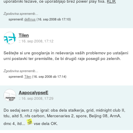
uporabniki tezave, ce uporabljajo brez power play fixa.
KLIK
Zgodovina sprememb…
spremenil:
delfinus
(
16. sep 2008 ob 17:10
)
Tilen
::
16. sep 2008, 17:12
Seštejte si ure googlanja in reševanja vaših problemov po ustaljeni
urni postavki ter premislite, če bi drugič raje posegli po zelenih.
Zgodovina sprememb…
spremenil:
Tilen
(
16. sep 2008 ob 17:14
)
AapocalypseE
::
16. sep 2008, 17:29
Do sedaj sem z njo igral: oba dela stalkerja, grid, midnight club II,
tdu, aitd 5, nfs carbon, Mercenaries 2, spore, Beijing 08, ArmA,
dmc 4, itd...
vse dela OK.