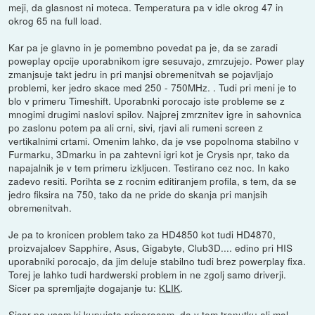
meji, da glasnost ni moteca. Temperatura pa v idle okrog 47 in
okrog 65 na full load.
Kar pa je glavno in je pomembno povedat pa je, da se zaradi
poweplay opcije uporabnikom igre sesuvajo, zmrzujejo. Power play
zmanjsuje takt jedru in pri manjsi obremenitvah se pojavljajo
problemi, ker jedro skace med 250 - 750MHz. . Tudi pri meni je to
blo v primeru Timeshift. Uporabnki porocajo iste probleme se z
mnogimi drugimi naslovi spilov. Najprej zmrznitev igre in sahovnica
po zaslonu potem pa ali crni, sivi, rjavi ali rumeni screen z
vertikalnimi crtami. Omenim lahko, da je vse popolnoma stabilno v
Furmarku, 3Dmarku in pa zahtevni igri kot je Crysis npr, tako da
napajalnik je v tem primeru izkljucen. Testirano cez noc. In kako
zadevo resiti. Porihta se z rocnim editiranjem profila, s tem, da se
jedro fiksira na 750, tako da ne pride do skanja pri manjsih
obremenitvah.
Je pa to kronicen problem tako za HD4850 kot tudi HD4870,
proizvajalcev Sapphire, Asus, Gigabyte, Club3D.... edino pri HIS
uporabniki porocajo, da jim deluje stabilno tudi brez powerplay fixa.
Torej je lahko tudi hardwerski problem in ne zgolj samo driverji.
Sicer pa spremljajte dogajanje tu:
KLIK
.
Sicer pa vsem ki kupujete priporocam, da v tem trenutku ali mal