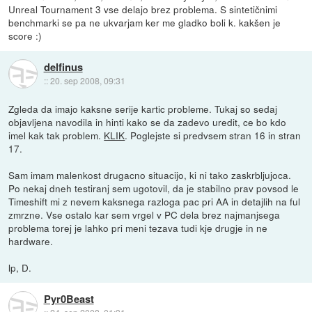
Unreal Tournament 3 vse delajo brez problema. S sintetičnimi
benchmarki se pa ne ukvarjam ker me gladko boli k. kakšen je
score :)
delfinus
::
20. sep 2008, 09:31
Zgleda da imajo kaksne serije kartic probleme. Tukaj so sedaj
objavljena navodila in hinti kako se da zadevo uredit, ce bo kdo
imel kak tak problem.
KLIK
. Poglejste si predvsem stran 16 in stran
17.
Sam imam malenkost drugacno situacijo, ki ni tako zaskrbljujoca.
Po nekaj dneh testiranj sem ugotovil, da je stabilno prav povsod le
Timeshift mi z nevem kaksnega razloga pac pri AA in detajlih na ful
zmrzne. Vse ostalo kar sem vrgel v PC dela brez najmanjsega
problema torej je lahko pri meni tezava tudi kje drugje in ne
hardware.
lp, D.
Pyr0Beast