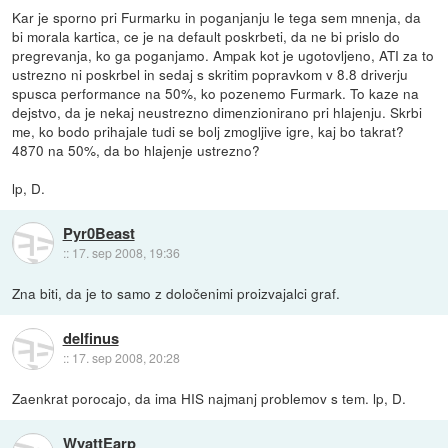
Kar je sporno pri Furmarku in poganjanju le tega sem mnenja, da
bi morala kartica, ce je na default poskrbeti, da ne bi prislo do
pregrevanja, ko ga poganjamo. Ampak kot je ugotovljeno, ATI za to
ustrezno ni poskrbel in sedaj s skritim popravkom v 8.8 driverju
spusca performance na 50%, ko pozenemo Furmark. To kaze na
dejstvo, da je nekaj neustrezno dimenzionirano pri hlajenju. Skrbi
me, ko bodo prihajale tudi se bolj zmogljive igre, kaj bo takrat?
4870 na 50%, da bo hlajenje ustrezno?
lp, D.
Pyr0Beast
::
17. sep 2008, 19:36
Zna biti, da je to samo z določenimi proizvajalci graf.
delfinus
::
17. sep 2008, 20:28
Zaenkrat porocajo, da ima HIS najmanj problemov s tem. lp, D.
WyattEarp