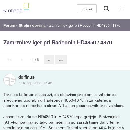
☰
Forum
»
Strojna oprema
»
Zamrznitev iger pri Radeonih HD4850 / 4870
Zamrznitev iger pri Radeonih HD4850 / 4870
««
«
1
/ 8
»
»»
delfinus
::
16. sep 2008, 15:48
Torej se ta forum si zasluzi, da objavimo problem, s katerim se
srecujemo uporabniki Radeonov 4850/4870 in za katerega
zaenkrat se ni resitve s strani ATI ali pa posameznih proizvajalcev.
Jasno je ze, da se HD4850 in HD4870 lepo grejejo. Proizvajalci
(ATI+kompanija) so tako pameteni in so zaradi tisine dal vrtenje
ventilatorja na cca 10%. Sam sem fiksiral vrtenje na 40% in je se v