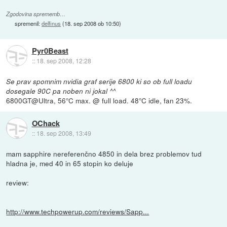
Zgodovina sprememb…
spremenil:
delfinus
(
18. sep 2008 ob 10:50
)
Pyr0Beast
::
18. sep 2008, 12:28
Se prav spomnim nvidia graf serije 6800 ki so ob full loadu
dosegale 90C pa noben ni jokal ^^
6800GT@Ultra, 56°C max. @ full load. 48°C idle, fan 23%.
OChack
::
18. sep 2008, 13:49
mam sapphire nereferenčno 4850 in dela brez problemov tud
hladna je, med 40 in 65 stopin ko deluje
review:
http://www.techpowerup.com/reviews/Sapp...