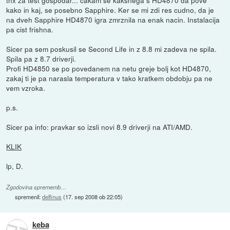
tnx za test gospodar... cakam se kaksnega s HD4870 da pove
kako in kaj, se posebno Sapphire. Ker se mi zdi res cudno, da je
na dveh Sapphire HD4870 igra zmrznila na enak nacin. Instalacija
pa cist frishna.
Sicer pa sem poskusil se Second Life in z 8.8 mi zadeva ne spila.
Spila pa z 8.7 driverji.
Profi HD4850 se po povedanem na netu greje bolj kot HD4870,
zakaj ti je pa narasla temperatura v tako kratkem obdobju pa ne
vem vzroka.
p.s.
Sicer pa info: pravkar so izsli novi 8.9 driverji na ATI/AMD.
KLIK
lp, D.
Zgodovina sprememb…
spremenil:
delfinus
(
17. sep 2008 ob 22:05
)
keba