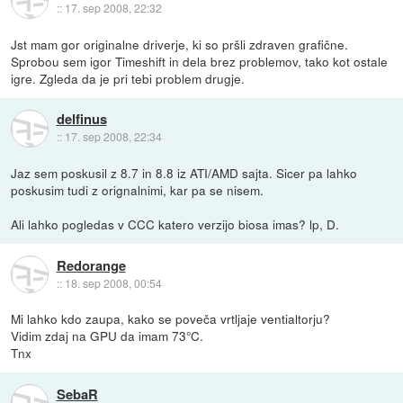
::
17. sep 2008, 22:32
Jst mam gor originalne driverje, ki so pršli zdraven grafične.
Sprobou sem igor Timeshift in dela brez problemov, tako kot ostale
igre. Zgleda da je pri tebi problem drugje.
delfinus
::
17. sep 2008, 22:34
Jaz sem poskusil z 8.7 in 8.8 iz ATI/AMD sajta. Sicer pa lahko
poskusim tudi z orignalnimi, kar pa se nisem.
Ali lahko pogledas v CCC katero verzijo biosa imas? lp, D.
Redorange
::
18. sep 2008, 00:54
Mi lahko kdo zaupa, kako se poveča vrtljaje ventialtorju?
Vidim zdaj na GPU da imam 73°C.
Tnx
SebaR