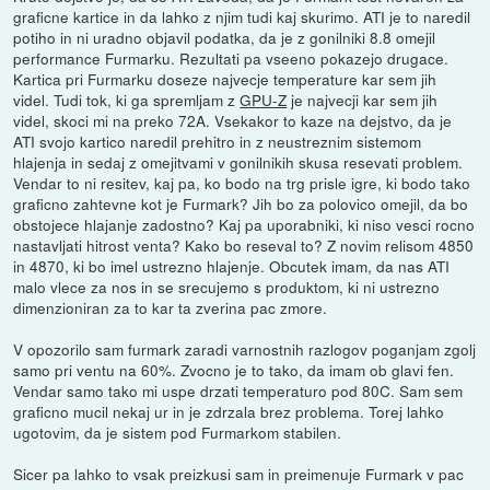
graficne kartice in da lahko z njim tudi kaj skurimo. ATI je to naredil
potiho in ni uradno objavil podatka, da je z gonilniki 8.8 omejil
performance Furmarku. Rezultati pa vseeno pokazejo drugace.
Kartica pri Furmarku doseze najvecje temperature kar sem jih
videl. Tudi tok, ki ga spremljam z
GPU-Z
je najvecji kar sem jih
videl, skoci mi na preko 72A. Vsekakor to kaze na dejstvo, da je
ATI svojo kartico naredil prehitro in z neustreznim sistemom
hlajenja in sedaj z omejitvami v gonilnikih skusa resevati problem.
Vendar to ni resitev, kaj pa, ko bodo na trg prisle igre, ki bodo tako
graficno zahtevne kot je Furmark? Jih bo za polovico omejil, da bo
obstojece hlajanje zadostno? Kaj pa uporabniki, ki niso vesci rocno
nastavljati hitrost venta? Kako bo reseval to? Z novim relisom 4850
in 4870, ki bo imel ustrezno hlajenje. Obcutek imam, da nas ATI
malo vlece za nos in se srecujemo s produktom, ki ni ustrezno
dimenzioniran za to kar ta zverina pac zmore.
V opozorilo sam furmark zaradi varnostnih razlogov poganjam zgolj
samo pri ventu na 60%. Zvocno je to tako, da imam ob glavi fen.
Vendar samo tako mi uspe drzati temperaturo pod 80C. Sam sem
graficno mucil nekaj ur in je zdrzala brez problema. Torej lahko
ugotovim, da je sistem pod Furmarkom stabilen.
Sicer pa lahko to vsak preizkusi sam in preimenuje Furmark v pac