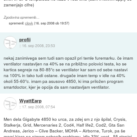
zamenjajo cifre)
Zgodovina sprememb…
spremenil:
clovk
(
16. sep 2008 ob 19:57
)
profii
::
16. sep 2008, 23:53
nekaj zanimivega sem tudi sam opazil pri temle furemarku. če imam
ventilator nastavljen na 40% se na približno polovici testa, ko se
kartica segreje na 80-85°c se ventilator kar sam od sebe nastavi
na 100% in tako tudi ostane. drugače imam temp v idle na 40%
okoli 55-60°c. imam pa asusovo 4850, ki ima priložen program
smartdoctor, kjer je opcija da sam nastavljam ventilator.
WyattEarp
::
17. sep 2008, 07:54
Men dela Gigabyte 4850 ko urca, za zdej sm z njo špilal, Crysis,
Stalkerja, Grid, Mercenaries 2, Cod4, Half life2, Cod2, Gta San
Andreas, Jerico – Clive Backer, MOHA – Airborne, Turok, pa še
marsi kjero pa nimam nobenih problemu. idle 33% vent - 55 stopinj,