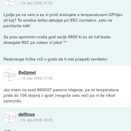
::
18. sep 2008, 01:53
Ljudje pa ne vem a se vi prvič srečujete s temperaturami GPUjev
ali kaj? Te sredice lahko delujejo pri 85C normalno, zato ne
paničarite tolk!
Se prav spomnim nvidia graf serije 6800 ki so ob full loadu
dosegale 90C pa noben ni jokal ^^
Redorange hrčka vrži v grafo da ti mal pospeši ventilator
Bellzmet
::
18. sep 2008, 07:56
Jaz imam na svoji 6600GT pasivno hlajenje, pa mi temperatura
pride do 106 stopnij v igrah (mogoče celo več) pa ni še nikoli
zamrznilo.
delfinus
::
18. sep 2008, 08:35