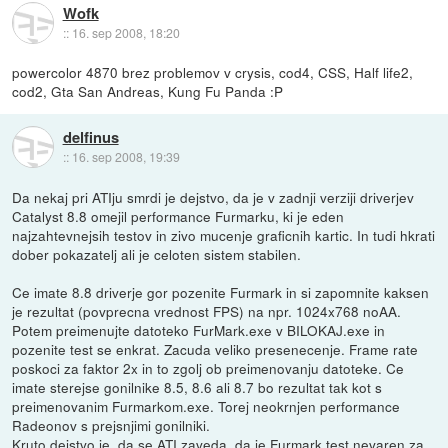
Wofk
::
16. sep 2008, 18:20
powercolor 4870 brez problemov v crysis, cod4, CSS, Half life2,
cod2, Gta San Andreas, Kung Fu Panda :P
delfinus
::
16. sep 2008, 19:39
Da nekaj pri ATIju smrdi je dejstvo, da je v zadnji verziji driverjev
Catalyst 8.8 omejil performance Furmarku, ki je eden
najzahtevnejsih testov in zivo mucenje graficnih kartic. In tudi hkrati
dober pokazatelj ali je celoten sistem stabilen.
Ce imate 8.8 driverje gor pozenite Furmark in si zapomnite kaksen
je rezultat (povprecna vrednost FPS) na npr. 1024x768 noAA.
Potem preimenujte datoteko FurMark.exe v BILOKAJ.exe in
pozenite test se enkrat. Zacuda veliko presenecenje. Frame rate
poskoci za faktor 2x in to zgolj ob preimenovanju datoteke. Ce
imate sterejse gonilnike 8.5, 8.6 ali 8.7 bo rezultat tak kot s
preimenovanim Furmarkom.exe. Torej neokrnjen performance
Radeonov s prejsnjimi gonilniki.
Kruto dejstvo je, da se ATI zaveda, da je Furmark test nevaren za