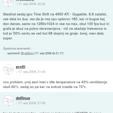
::
17. sep 2008, 20:45
Stestiral sedaj igro Time Shift na 4850 ATi - Gygabite. 8.8 catalist,
vse dela ko šus. res da je moj cpu opteron 180, kar ni bugve kej
dan danes, samo na 1280x1024 in vse na max, okul 100 fps kuz in
grafa je skuz na polno obremenjena - nič ne skačejo frekvence in
tud pr 50% ventu se več kot 68 stopinj ne greje. torej, men dela
super.
Zgodovina sprememb…
spremenil:
WyattEarp
(
17. sep 2008 ob 21:17
)
profii
::
17. sep 2008, 21:40
nov problem. prej sem imel v idle temperature na 43% ventilatorja
okoli 60°c, sedaj so pa kar na enkrat zrastle na 70°c.
delfinus
::
17. sep 2008, 21:59