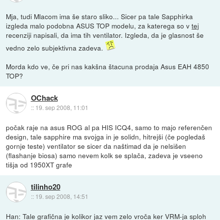
Mja, tudi Mlacom ima še staro sliko... Sicer pa tale Sapphirka
izgleda malo podobna ASUS TOP modelu, za katerega so v
tej
recenziji napisali, da ima tih ventilator. Izgleda, da je glasnost še
vedno zelo subjektivna zadeva.
Morda kdo ve, če pri nas kakšna štacuna prodaja Asus EAH 4850
TOP?
OChack
::
19. sep 2008, 11:01
počak raje na asus ROG al pa HIS ICQ4, samo to majo referenčen
design, tale sapphire ma svojga in je solidn, hitrejši (če pogledaš
gornje teste) ventilator se sicer da naštimad da je nelsišen
(flashanje biosa) samo nevem kolk se splača, zadeva je vseeno
tišja od 1950XT grafe
tilinho20
::
19. sep 2008, 14:51
Han: Tale grafična je kolikor jaz vem zelo vroča ker VRM-ja sploh