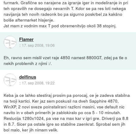
furmark. Grafične so narajene za igranje iger in modeliranje in pri
teh opravilih ne dosegajo nevarnih T. Kdor se pa res loti nekega
navijanja teh novih radeonk bo pa sigurno poskrbel za kakšno
bolše aftermarket hlajenje.
Jst mam z vodnim max T pod obremenitvijo okoli 38 stopinj.
Flamer
::
17. sep 2008, 19:06
Eh, ravno sem mislil vzet raje 4850 namest 8800GT, zdej pa tle o
nekih problemih z njimi :/.
delfinus
::
17. sep 2008, 19:22
Keba ja ce lahko stestiraj prosim pa porocaj, ce je zadeva stabilna
na tvoji kartici. Ker jaz sem poskusil na dveh Sapphire 4870,
WinXP, 2 novi sveze poinstalirani razlicni masini, vse default nic
navito in v obeh primerih je zablokiralo po cca 5 - 10 minutah.
Reslucija 1280x1024, pa vse na max kar v igri gre. Driverji pa 8.8
in 8.7. Sicer pa ostale igre so stabilne zaenkrat. Sprobal sem jih
bol malo, ker jih nimam velik.