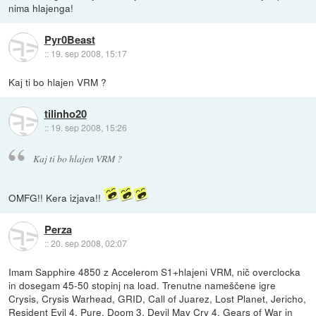
nima hlajenga!
Pyr0Beast
::
19. sep 2008, 15:17
Kaj ti bo hlajen VRM ?
tilinho20
::
19. sep 2008, 15:26
Kaj ti bo hlajen VRM ?
OMFG!! Kera izjava!!
Perza
::
20. sep 2008, 02:07
Imam Sapphire 4850 z Accelerom S1+hlajeni VRM, nič overclocka
in dosegam 45-50 stopinj na load. Trenutne nameščene igre
Crysis, Crysis Warhead, GRID, Call of Juarez, Lost Planet, Jericho,
Resident Evil 4, Pure, Doom 3, Devil May Cry 4, Gears of War in