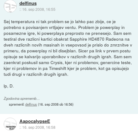
delfinus
::
16. sep 2008, 16:55
Sej temperatura ni tak problem se jo lahko pac zbije, ce je
potrebno s povisanjem vrtljajev ventu. Problem je powerplay in
posamezne igre, ki powerplaya preprosto ne prenesejo. Sam sem
testiral dve razlicni kartici obakrat Sapphire HD4870 Radeona na
dveh razlicnih novih masinah in vsepovsod je prislo do zmrznitve v
primeru, da powerplay ni bil disejblan. Sicer pa link v prvem postu
opisuje se kalvarijo uporabnikov v razlicnih drugih igrah. Sam sem
zaenkrat poskusil samo Crysis, kjer ni problemov, genercine teste,
kjer ni problemov in pa Timeshift kjer je problem, kot ga opisujejo
tudi drugi v razlicnih drugih igrah.
lp, D.
Zgodovina sprememb…
spremenil:
delfinus
(
16. sep 2008 ob 16:56
)
AapocalypseE
::
16. sep 2008, 16:58