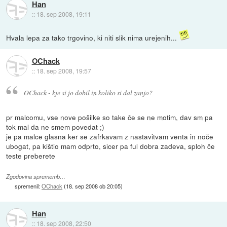
Han
::
18. sep 2008, 19:11
Hvala lepa za tako trgovino, ki niti slik nima urejenih...
OChack
::
18. sep 2008, 19:57
OChack - kje si jo dobil in koliko si dal zanjo?
pr malcomu, vse nove pošilke so take če se ne motim, dav sm pa
tok mal da ne smem povedat ;)
je pa malce glasna ker se zafrkavam z nastavitvam venta in noče
ubogat, pa kištio mam odprto, sicer pa ful dobra zadeva, sploh če
teste preberete
Zgodovina sprememb…
spremenil:
OChack
(
18. sep 2008 ob 20:05
)
Han
::
18. sep 2008, 22:50