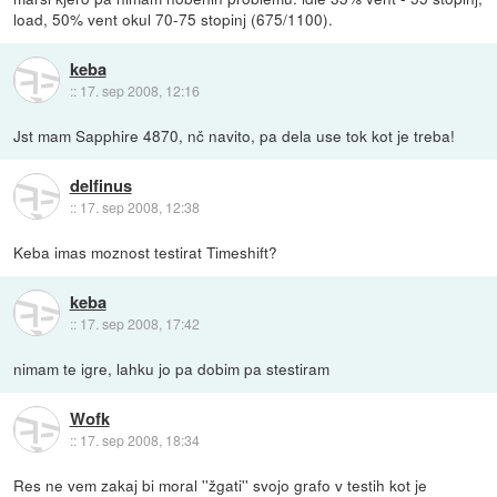
load, 50% vent okul 70-75 stopinj (675/1100).
keba
::
17. sep 2008, 12:16
Jst mam Sapphire 4870, nč navito, pa dela use tok kot je treba!
delfinus
::
17. sep 2008, 12:38
Keba imas moznost testirat Timeshift?
keba
::
17. sep 2008, 17:42
nimam te igre, lahku jo pa dobim pa stestiram
Wofk
::
17. sep 2008, 18:34
Res ne vem zakaj bi moral ''žgati'' svojo grafo v testih kot je