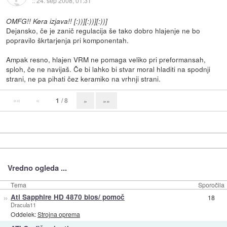
::
24. sep 2008, 01:31
OMFG!! Kera izjava!! [:))][:))][:))]
Dejansko, če je zanič regulacija še tako dobro hlajenje ne bo
popravilo škrtarjenja pri komponentah.
Ampak resno, hlajen VRM ne pomaga veliko pri preformansah,
sploh, če ne navijaš. Če bi lahko bi stvar moral hladiti na spodnji
strani, ne pa pihati čez keramiko na vrhnji strani.
««
«
1
/ 8
»
»»
Vredno ogleda ...
Tema
Sporočila
»
Ati Sapphire HD 4870 bios/ pomoč
18
Dracula11
Oddelek:
Strojna oprema