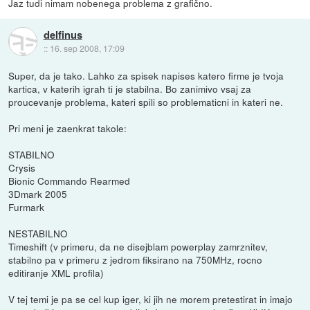
Jaz tudi nimam nobenega problema z grafično.
delfinus
::
16. sep 2008, 17:09
Super, da je tako. Lahko za spisek napises katero firme je tvoja
kartica, v katerih igrah ti je stabilna. Bo zanimivo vsaj za
proucevanje problema, kateri spili so problematicni in kateri ne.
Pri meni je zaenkrat takole:
STABILNO
Crysis
Bionic Commando Rearmed
3Dmark 2005
Furmark
NESTABILNO
Timeshift (v primeru, da ne disejblam powerplay zamrznitev,
stabilno pa v primeru z jedrom fiksirano na 750MHz, rocno
editiranje XML profila)
V tej temi je pa se cel kup iger, ki jih ne morem pretestirat in imajo