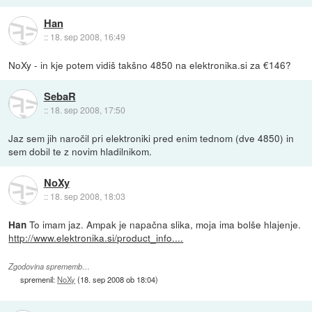
Han
::
18. sep 2008, 16:49
NoXy - in kje potem vidiš takšno 4850 na elektronika.si za €146?
SebaR
::
18. sep 2008, 17:50
Jaz sem jih naročil pri elektroniki pred enim tednom (dve 4850) in
sem dobil te z novim hladilnikom.
NoXy
::
18. sep 2008, 18:03
To imam jaz. Ampak je napačna slika, moja ima bolše hlajenje.
Han
http://www.elektronika.si/product_info....
Zgodovina sprememb…
spremenil:
NoXy
(
18. sep 2008 ob 18:04
)