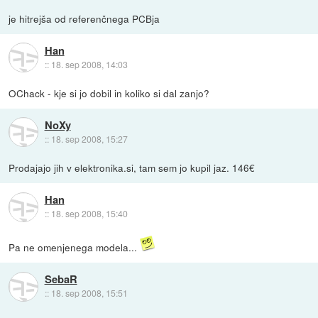
je hitrejša od referenčnega PCBja
Han
::
18. sep 2008, 14:03
OChack - kje si jo dobil in koliko si dal zanjo?
NoXy
::
18. sep 2008, 15:27
Prodajajo jih v elektronika.si, tam sem jo kupil jaz. 146€
Han
::
18. sep 2008, 15:40
Pa ne omenjenega modela...
SebaR
::
18. sep 2008, 15:51