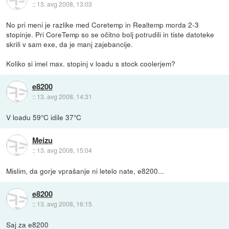
::
13. avg 2008, 13:03
No pri meni je razlike med Coretemp in Realtemp morda 2-3
stopinje. Pri CoreTemp so se očitno bolj potrudili in tiste datoteke
skrili v sam exe, da je manj zajebancije.
Koliko si imel max. stopinj v loadu s stock coolerjem?
e8200
::
13. avg 2008, 14:31
V loadu 59°C idile 37°C
Meizu
::
13. avg 2008, 15:04
Mislim, da gorje vprašanje ni letelo nate, e8200...
e8200
::
13. avg 2008, 16:15
Saj za e8200