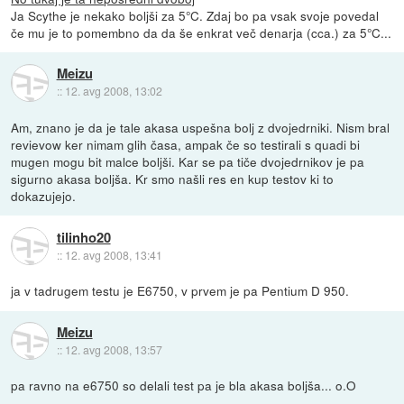
Ja Scythe je nekako boljši za 5°C. Zdaj bo pa vsak svoje povedal
če mu je to pomembno da da še enkrat več denarja (cca.) za 5°C...
Meizu
::
12. avg 2008, 13:02
Am, znano je da je tale akasa uspešna bolj z dvojedrniki. Nism bral
revievow ker nimam glih časa, ampak če so testirali s quadi bi
mugen mogu bit malce boljši. Kar se pa tiče dvojedrnikov je pa
sigurno akasa boljša. Kr smo našli res en kup testov ki to
dokazujejo.
tilinho20
::
12. avg 2008, 13:41
ja v tadrugem testu je E6750, v prvem je pa Pentium D 950.
Meizu
::
12. avg 2008, 13:57
pa ravno na e6750 so delali test pa je bla akasa boljša... o.O