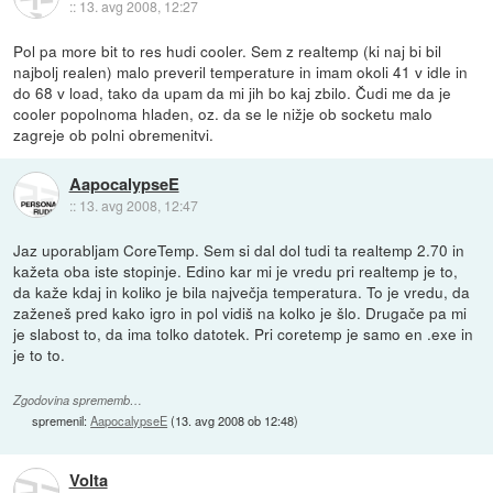
::
13. avg 2008, 12:27
Pol pa more bit to res hudi cooler. Sem z realtemp (ki naj bi bil
najbolj realen) malo preveril temperature in imam okoli 41 v idle in
do 68 v load, tako da upam da mi jih bo kaj zbilo. Čudi me da je
cooler popolnoma hladen, oz. da se le nižje ob socketu malo
zagreje ob polni obremenitvi.
AapocalypseE
::
13. avg 2008, 12:47
Jaz uporabljam CoreTemp. Sem si dal dol tudi ta realtemp 2.70 in
kažeta oba iste stopinje. Edino kar mi je vredu pri realtemp je to,
da kaže kdaj in koliko je bila največja temperatura. To je vredu, da
zaženeš pred kako igro in pol vidiš na kolko je šlo. Drugače pa mi
je slabost to, da ima tolko datotek. Pri coretemp je samo en .exe in
je to to.
Zgodovina sprememb…
spremenil:
AapocalypseE
(
13. avg 2008 ob 12:48
)
Volta