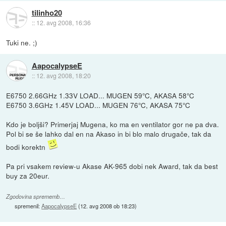
tilinho20
::
12. avg 2008, 16:36
Tuki ne. ;)
AapocalypseE
::
12. avg 2008, 18:20
E6750 2.66GHz 1.33V LOAD... MUGEN 59°C, AKASA 58°C
E6750 3.6GHz 1.45V LOAD... MUGEN 76°C, AKASA 75°C
Kdo je boljši? Primerjaj Mugena, ko ma en ventilator gor ne pa dva.
Pol bi se še lahko dal en na Akaso in bi blo malo drugače, tak da
bodi korektn
Pa pri vsakem review-u Akase AK-965 dobi nek Award, tak da best
buy za 20eur.
Zgodovina sprememb…
spremenil:
AapocalypseE
(
12. avg 2008 ob 18:23
)