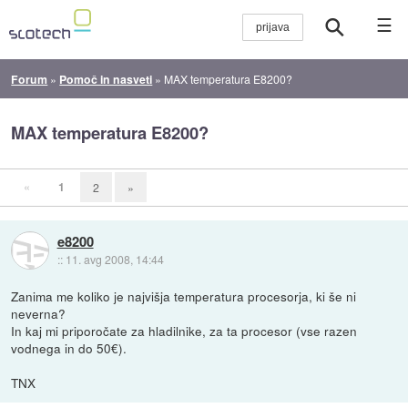
☰
Forum
»
Pomoč in nasveti
»
MAX temperatura E8200?
MAX temperatura E8200?
«
1
2
»
e8200
::
11. avg 2008, 14:44
Zanima me koliko je najvišja temperatura procesorja, ki še ni
neverna?
In kaj mi priporočate za hladilnike, za ta procesor (vse razen
vodnega in do 50€).
TNX