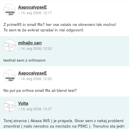
AapocalypseE
::
14. avg 2008, 12:17
Z prime95 in small ffts? ker vse ostalo ne obremeni tak močno!
To sem te že enkrat vprašal in nisi odgovoril.
mihajlo carr
::
14. avg 2008, 12:22
testiral sem z orthosom
AapocalypseE
::
14. avg 2008, 12:25
No pol pa orthos small ffts ali blend test?
Volta
::
14. avg 2008, 13:37
Torej stvarca ( Akasa 965 ) je prispela. Stvar sem z nekaj problemi
zmontiral ( malo nerodno za montažo na P5KC ). Trenutno sta jedri