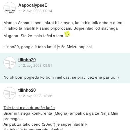
AapocalypseE
::
12. avg 2008, 00:14
Mam to Akaso in sem takrat bil zraven, ko je blo tolk debate o tem
in lahko ta hladilnik samo priporočam. Boljše hladi od slavnega
Mugena. Ste že malo tečni s tem
tilinho20, google it tako kot ti je že Meizu napisal.
tilinho20
::
12. avg 2008, 09:51
No ok bom pogledu ko bom imel čas, se pravi čez ene par ur. ;)
tilinho20
::
12. avg 2008, 12:36
Tale test malo drugače kaže
Sicer ni tistega konkurenta (Mugna) ampak da ga že Ninja Mini
premaga...
Ampak za tako ceno (20eur) je super hladilnik.
No tukaj je ta neposredni dvoboj