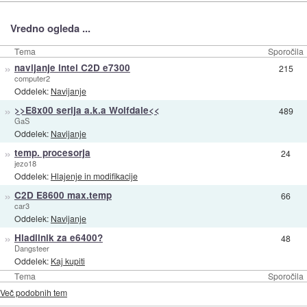
Vredno ogleda ...
Tema
Sporočila
»
navijanje intel C2D e7300
215
computer2
Oddelek:
Navijanje
»
>>E8x00 serija a.k.a Wolfdale<<
489
GaS
Oddelek:
Navijanje
»
temp. procesorja
24
jezo18
Oddelek:
Hlajenje in modifikacije
»
C2D E8600 max.temp
66
car3
Oddelek:
Navijanje
»
Hladilnik za e6400?
48
Dangsteer
Oddelek:
Kaj kupiti
Tema
Sporočila
Več podobnih tem