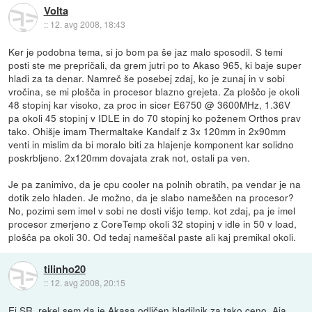
Volta
::
12. avg 2008, 18:43
Ker je podobna tema, si jo bom pa še jaz malo sposodil. S temi
posti ste me prepričali, da grem jutri po to Akaso 965, ki baje super
hladi za ta denar. Namreč še posebej zdaj, ko je zunaj in v sobi
vročina, se mi plošča in procesor blazno grejeta. Za ploščo je okoli
48 stopinj kar visoko, za proc in sicer E6750 @ 3600MHz, 1.36V
pa okoli 45 stopinj v IDLE in do 70 stopinj ko poženem Orthos prav
tako. Ohišje imam Thermaltake Kandalf z 3x 120mm in 2x90mm
venti in mislim da bi moralo biti za hlajenje komponent kar solidno
poskrbljeno. 2x120mm dovajata zrak not, ostali pa ven.
Je pa zanimivo, da je cpu cooler na polnih obratih, pa vendar je na
dotik zelo hladen. Je možno, da je slabo nameščen na procesor?
No, pozimi sem imel v sobi ne dosti višjo temp. kot zdaj, pa je imel
procesor zmerjeno z CoreTemp okoli 32 stopinj v idle in 50 v load,
plošča pa okoli 30. Od tedaj nameščal paste ali kaj premikal okoli.
tilinho20
::
12. avg 2008, 20:15
Ej SR, rekel sem da je Akasa odličen hladilnik za tako ceno. Aja