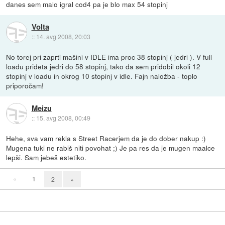
danes sem malo igral cod4 pa je blo max 54 stopinj
Volta
::
14. avg 2008, 20:03
No torej pri zaprti mašini v IDLE ima proc 38 stopinj ( jedri ). V full
loadu prideta jedri do 58 stopinj, tako da sem pridobil okoli 12
stopinj v loadu in okrog 10 stopinj v idle. Fajn naložba - toplo
priporočam!
Meizu
::
15. avg 2008, 00:49
Hehe, sva vam rekla s Street Racerjem da je do dober nakup :)
Mugena tuki ne rabiš niti povohat ;) Je pa res da je mugen maalce
lepši. Sam jebeš estetiko.
«
1
2
»