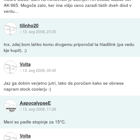
AK-965. Mogoče zato, ker ima višjo ceno zaradi tistih dveh diod v
ventu...
tilinho20
::
12. avg 2008, 23:30
tnx, zdej bom lahko komu drugemu priporočal ta hladilink (pa vedu
kje kupit). ;)
Volta
::
13. avg 2008, 00:45
Jaz ga dobim verjetno jutri, tako da poročam kako se obnese
napram stock coolerju :)
AapocalypseE
::
13. avg 2008, 11:26
Meni so padle stopinje za 15°C.
Volta