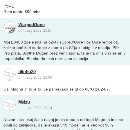
P5k-E
Ram adata 800 mhz
WarpedGone
::
11. avg 2008, 20:27
Moj E8400 zdele idla na 52/47 (Core0/Core1 by CoreTemp) oz.
kolikor pač kuri surfanje z opero po STju in pidgin v ozadju. P5k
Pro plata, Scythe Mugen brez ventilatorja, ta je na ohišju in še en v
napajalniku. Bi reku da maš normalno situacijo.
tilinho20
::
11. avg 2008, 23:09
Daj Mugna in to je to. Je pa nekako še ql do 60°C za 24/7.
Meizu
::
11. avg 2008, 23:14
Nevem no nekaj časa nazaj je bla debata od tega Mugena in smo
prišli do zaključka, da je akasa 945 model ne le več kot 50%