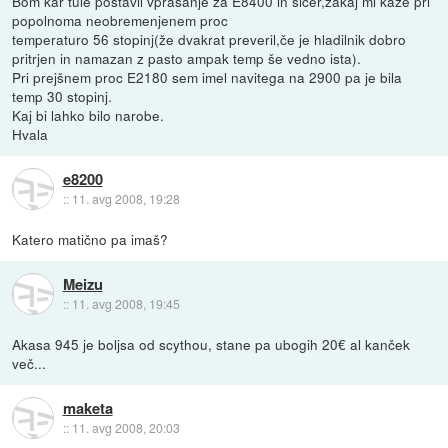
Bom kar tule postavil vprašanje za E8400 in sicer,zakaj mi kaže pri
popolnoma neobremenjenem proc
temperaturo 56 stopinj(že dvakrat preveril,če je hladilnik dobro
pritrjen in namazan z pasto ampak temp še vedno ista).
Pri prejšnem proc E2180 sem imel navitega na 2900 pa je bila
temp 30 stopinj.
Kaj bi lahko bilo narobe.
Hvala
e8200
::
11. avg 2008, 19:28
Katero matično pa imaš?
Meizu
::
11. avg 2008, 19:45
Akasa 945 je boljsa od scythou, stane pa ubogih 20€ al kanček
več...
maketa
::
11. avg 2008, 20:03