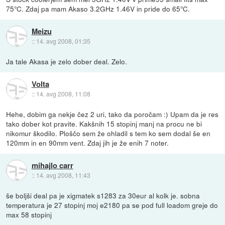
75°C. Zdaj pa mam Akaso 3.2GHz 1.46V in pride do 65°C.
Meizu
::
14. avg 2008, 01:35
Ja tale Akasa je zelo dober deal. Zelo.
Volta
::
14. avg 2008, 11:08
Hehe, dobim ga nekje čez 2 uri, tako da poročam :) Upam da je res
tako dober kot pravite. Kakšnih 15 stopinj manj na procu ne bi
nikomur škodilo. Ploščo sem že ohladil s tem ko sem dodal še en
120mm in en 90mm vent. Zdaj jih je že enih 7 noter.
mihajlo carr
::
14. avg 2008, 11:43
še boljši deal pa je xigmatek s1283 za 30eur al kolk je. sobna
temperatura je 27 stopinj moj e2180 pa se pod full loadom greje do
max 58 stopinj