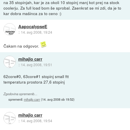
na 35 stopinjah, kar je za okoli 10 stopinj manj kot prej na stock
coolerju. Za full load bom še sprobal. Zaenkrat se mi zdi, da je to
kar dobra mašinca za to ceno :)
AapocalypseE
::
14. avg 2008, 19:24
Čakam na odgovor.
mihajlo carr
::
14. avg 2008, 19:51
62core#0, 63core#1 stopinj small ftt
temperatura prostora 27,6 stopinj
Zgodovina sprememb…
spremenil:
mihajlo carr
(
14. avg 2008 ob 19:52
)
mihajlo carr
::
14. avg 2008, 19:54