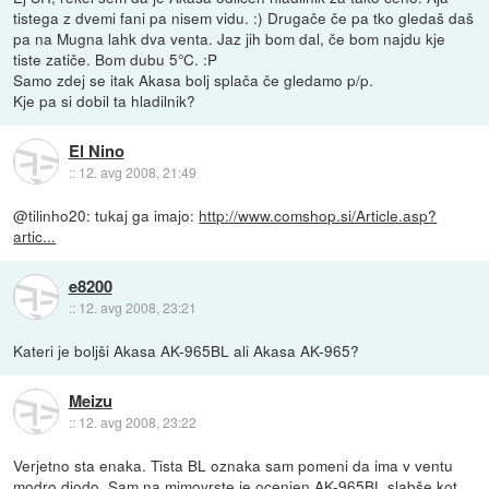
tistega z dvemi fani pa nisem vidu. :) Drugače če pa tko gledaš daš
pa na Mugna lahk dva venta. Jaz jih bom dal, če bom najdu kje
tiste zatiče. Bom dubu 5°C. :P
Samo zdej se itak Akasa bolj splača če gledamo p/p.
Kje pa si dobil ta hladilnik?
El Nino
::
12. avg 2008, 21:49
@tilinho20: tukaj ga imajo:
http://www.comshop.si/Article.asp?
artic...
e8200
::
12. avg 2008, 23:21
Kateri je boljši Akasa AK-965BL ali Akasa AK-965?
Meizu
::
12. avg 2008, 23:22
Verjetno sta enaka. Tista BL oznaka sam pomeni da ima v ventu
modro diodo. Sam na mimovrste je ocenjen AK-965BL slabše kot