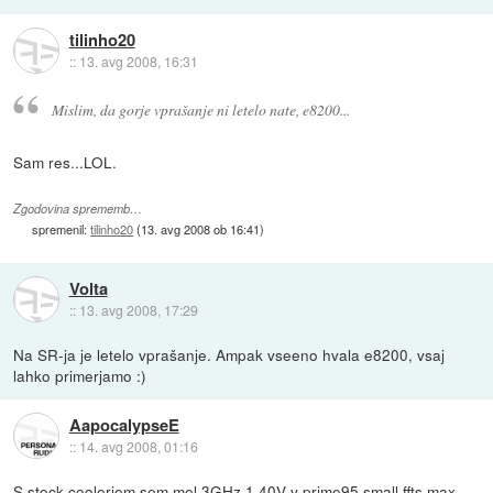
tilinho20
::
13. avg 2008, 16:31
Mislim, da gorje vprašanje ni letelo nate, e8200...
Sam res...LOL.
Zgodovina sprememb…
spremenil:
tilinho20
(
13. avg 2008 ob 16:41
)
Volta
::
13. avg 2008, 17:29
Na SR-ja je letelo vprašanje. Ampak vseeno hvala e8200, vsaj
lahko primerjamo :)
AapocalypseE
::
14. avg 2008, 01:16
S stock coolerjem sem mel 3GHz 1.40V v prime95 small ffts max