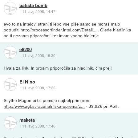
batista bomb
::
11. avg 2008, 14:47
evo to na intelovi strani ti lepo vse piše samo se moraš malo
potruditi
http://processorfinder.intel.com/Detail...
. Glede hladilnika
pa ti neznam priporočati ker imam vodno hlajenje
e8200
::
11. avg 2008, 16:30
Hvala za link. In prosim priporočila za hladilnik, čim prej!
El Nino
::
11. avg 2008, 17:22
Scythe Mugen bi bil pomoje najbolj primeren.
http://www.agt.si/racunalniska-oprema/z...
- 39,92€ pri AGT.
maketa
::
11. avg 2008, 17:46