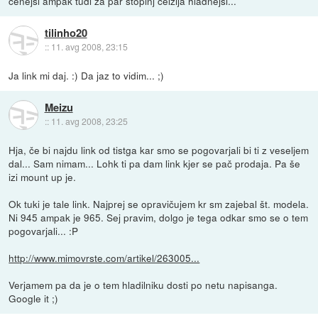
cenejši ampak tudi za par stopinj celzija hladnejši...
tilinho20
::
11. avg 2008, 23:15
Ja link mi daj. :) Da jaz to vidim... ;)
Meizu
::
11. avg 2008, 23:25
Hja, če bi najdu link od tistga kar smo se pogovarjali bi ti z veseljem
dal... Sam nimam... Lohk ti pa dam link kjer se pač prodaja. Pa še
izi mount up je.
Ok tuki je tale link. Najprej se opravičujem kr sm zajebal št. modela.
Ni 945 ampak je 965. Sej pravim, dolgo je tega odkar smo se o tem
pogovarjali... :P
http://www.mimovrste.com/artikel/263005...
Verjamem pa da je o tem hladilniku dosti po netu napisanga.
Google it ;)