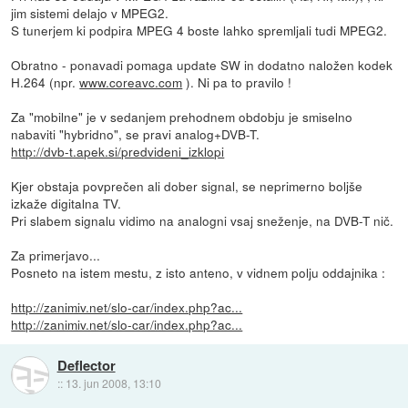
jim sistemi delajo v MPEG2.
S tunerjem ki podpira MPEG 4 boste lahko spremljali tudi MPEG2.
Obratno - ponavadi pomaga update SW in dodatno naložen kodek
H.264 (npr.
www.coreavc.com
). Ni pa to pravilo !
Za "mobilne" je v sedanjem prehodnem obdobju je smiselno
nabaviti "hybridno", se pravi analog+DVB-T.
http://dvb-t.apek.si/predvideni_izklopi
Kjer obstaja povprečen ali dober signal, se neprimerno boljše
izkaže digitalna TV.
Pri slabem signalu vidimo na analogni vsaj sneženje, na DVB-T nič.
Za primerjavo...
Posneto na istem mestu, z isto anteno, v vidnem polju oddajnika :
http://zanimiv.net/slo-car/index.php?ac...
http://zanimiv.net/slo-car/index.php?ac...
Deflector
::
13. jun 2008, 13:10