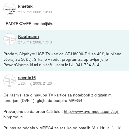
kmetek
::
15. maj 2008, 13:08
LEADTEKOVEE ene boljših....
Kaufmann
::
15. maj 2008, 17:40
Prodam Gigabyte USB TV kartica GT-U8000-RH za 40€, kupljena
včeraj za 50€ :). Slika je v redu, program za upravljanje je
PowerCinema ki mi ni všeč... sem iz LJ. 041-724-314
scenic16
::
26. maj 2008, 21:26
Če razmišljate o nakupu TV kartice za notebook z digitalnim
tunerjem (DVB-T), glejte da podpira MPEG4 !
Preverjeno se da prepričati tole :
http://www.avermedia.com/cgi-
bin/produc...
Pri nas se oddaja v MPEG4 za razliko od ostalih (Au, Hr, It...), , ki