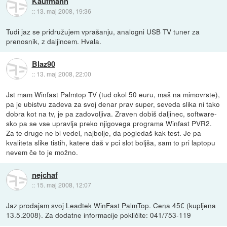
Kaufmann
::
13. maj 2008, 19:36
Tudi jaz se pridružujem vprašanju, analogni USB TV tuner za
prenosnik, z daljincem. Hvala.
Blaz90
::
13. maj 2008, 22:00
Jst mam Winfast Palmtop TV (tud okol 50 euru, maš na mimovrste),
pa je ubistvu zadeva za svoj denar prav super, seveda slika ni tako
dobra kot na tv, je pa zadovoljiva. Zraven dobiš daljinec, software-
sko pa se vse upravlja preko njigovega programa Winfast PVR2.
Za te druge ne bi vedel, najbolje, da pogledaš kak test. Je pa
kvaliteta slike tistih, katere daš v pci slot boljša, sam to pri laptopu
nevem če to je možno.
nejchaf
::
15. maj 2008, 12:07
Jaz prodajam svoj
Leadtek WinFast PalmTop
. Cena 45€ (kupljena
13.5.2008). Za dodatne informacije pokličite: 041/753-119