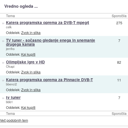
Vredno ogleda ...
Tema
Sporočila
»
Katera programska oprema za DVB-T mpeg4
275
celk
Oddelek:
Zvok in slika
»
TV tuner - sočasno gledanje enega in snemanje
7
drugega kanala
jerriho
Oddelek:
Kaj kupiti
»
Olimpijske igre v HD
82
Okapi
Oddelek:
Zvok in slika
»
Katera programska oprema za Pinnacle DVB-T
11
bbenci2
Oddelek:
Zvok in slika
»
tv tuner
7
bbb1
Oddelek:
Kaj kupiti
Tema
Sporočila
Več podobnih tem