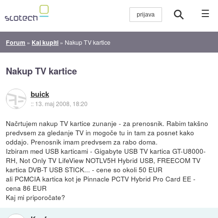
☰
Forum
»
Kaj kupiti
»
Nakup TV kartice
Nakup TV kartice
buick
::
13. maj 2008, 18:20
Načrtujem nakup TV kartice zunanje - za prenosnik. Rabim takšno
predvsem za gledanje TV in mogoče tu in tam za posnet kako
oddajo. Prenosnik imam predvsem za rabo doma.
Izbiram med USB karticami - Gigabyte USB TV kartica GT-U8000-
RH, Not Only TV LifeView NOTLV5H Hybrid USB, FREECOM TV
kartica DVB-T USB STICK... - cene so okoli 50 EUR
ali PCMCIA kartica kot je Pinnacle PCTV Hybrid Pro Card EE -
cena 86 EUR
Kaj mi priporočate?