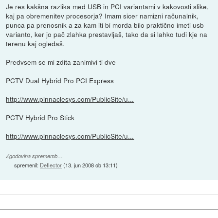
Je res kakšna razlika med USB in PCI variantami v kakovosti slike,
kaj pa obremenitev procesorja? Imam sicer namizni računalnik,
punca pa prenosnik a za kam iti bi morda bilo praktično imeti usb
varianto, ker jo pač zlahka prestavljaš, tako da si lahko tudi kje na
terenu kaj ogledaš.
Predvsem se mi zdita zanimivi ti dve
PCTV Dual Hybrid Pro PCI Express
http://www.pinnaclesys.com/PublicSite/u...
PCTV Hybrid Pro Stick
http://www.pinnaclesys.com/PublicSite/u...
Zgodovina sprememb…
spremenil:
Deflector
(
13. jun 2008 ob 13:11
)