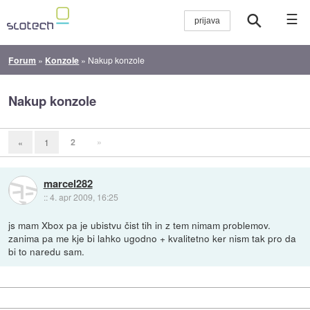
☰
Forum
»
Konzole
»
Nakup konzole
Nakup konzole
2
»
«
1
marcel282
::
4. apr 2009, 16:25
js mam Xbox pa je ubistvu čist tih in z tem nimam problemov.
zanima pa me kje bi lahko ugodno + kvalitetno ker nism tak pro da
bi to naredu sam.