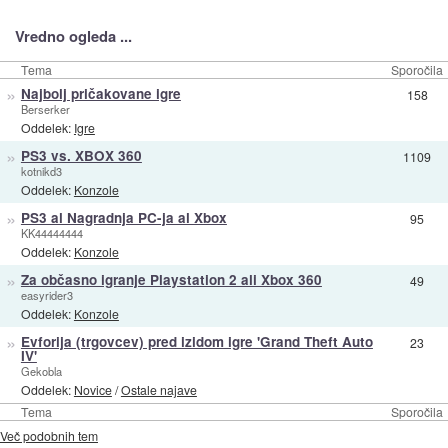
Vredno ogleda ...
Tema
Sporočila
»
Najbolj pričakovane igre
158
Berserker
Oddelek:
Igre
»
PS3 vs. XBOX 360
1109
kotnikd3
Oddelek:
Konzole
»
PS3 al Nagradnja PC-ja al Xbox
95
KK44444444
Oddelek:
Konzole
»
Za občasno igranje Playstation 2 ali Xbox 360
49
easyrider3
Oddelek:
Konzole
»
Evforija (trgovcev) pred izidom igre 'Grand Theft Auto
23
IV'
Gekobla
Oddelek:
Novice
/
Ostale najave
Tema
Sporočila
Več podobnih tem