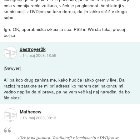
celo v meniju rahlo zatikalo, višek je pa glasnost. Ventilatorji v
kombinaciji z DVDjem se tako derejo, da jih lahko slišiš v drugo
sobo.
Igre OK, uporabniška izkušnja sux. PS3 in Wii sta tukaj precej
boljša.
destroyer2k
::
14. maj 2008, 18:59
|Sawyer|
Ali pa kdo drug zanima me, kako hudiča lahko grem v live. Da
razložim zatakne se mi pri adressi ko morem dati nakoncu mi
vedno napiše da ni prava, pa ne vem več kaj naj naredim, da bo
šlo skozi.
Matheeew
::
16. maj 2008, 08:13
...višek je pa glasnost. Ventilatorji v kombinaciji z DVDjem se