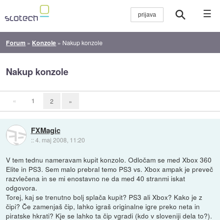
☰
Forum
»
Konzole
»
Nakup konzole
Nakup konzole
«
1
2
»
FXMagic
::
4. maj 2008, 11:20
V tem tednu nameravam kupit konzolo. Odločam se med Xbox 360
Elite in PS3. Sem malo prebral temo PS3 vs. Xbox ampak je preveč
razvlečena in se mi enostavno ne da med 40 stranmi iskat
odgovora.
Torej, kaj se trenutno bolj splača kupit? PS3 ali Xbox? Kako je z
čipi? Če zamenjaš čip, lahko igraš originalne igre preko neta in
piratske hkrati? Kje se lahko ta čip vgradi (kdo v sloveniji dela to?).