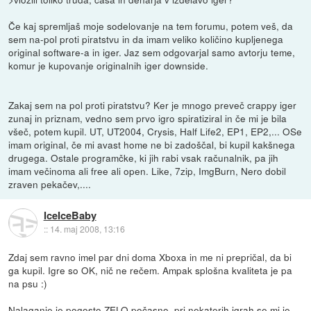
Če kaj spremljaš moje sodelovanje na tem forumu, potem veš, da
sem na-pol proti piratstvu in da imam veliko količino kupljenega
original software-a in iger. Jaz sem odgovarjal samo avtorju teme,
komur je kupovanje originalnih iger downside.
Zakaj sem na pol proti piratstvu? Ker je mnogo preveč crappy iger
zunaj in priznam, vedno sem prvo igro spiratiziral in če mi je bila
všeč, potem kupil. UT, UT2004, Crysis, Half Life2, EP1, EP2,... OSe
imam original, če mi avast home ne bi zadoščal, bi kupil kakšnega
drugega. Ostale programčke, ki jih rabi vsak računalnik, pa jih
imam večinoma ali free ali open. Like, 7zip, ImgBurn, Nero dobil
zraven pekačev,....
IceIceBaby
::
14. maj 2008, 13:16
Zdaj sem ravno imel par dni doma Xboxa in me ni prepričal, da bi
ga kupil. Igre so OK, nič ne rečem. Ampak splošna kvaliteta je pa
na psu :)
Nalaganje je pogosto ZELO počasno, pri nekaterih igrah se mi je