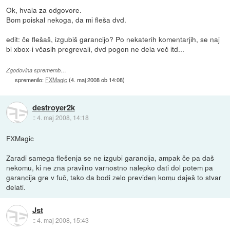
Ok, hvala za odgovore.
Bom poiskal nekoga, da mi fleša dvd.
edit: če flešaš, izgubiš garancijo? Po nekaterih komentarjih, se naj
bi xbox-i včasih pregrevali, dvd pogon ne dela več itd...
Zgodovina sprememb…
spremenilo:
FXMagic
(
4. maj 2008 ob 14:08
)
destroyer2k
::
4. maj 2008, 14:18
FXMagic
Zaradi samega flešenja se ne izgubi garancija, ampak če pa daš
nekomu, ki ne zna pravilno varnostno nalepko dati dol potem pa
garancija gre v fuč, tako da bodi zelo previden komu daješ to stvar
delati.
Jst
::
4. maj 2008, 15:43