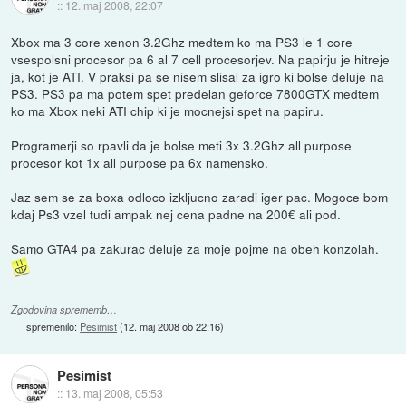
::
12. maj 2008, 22:07
Xbox ma 3 core xenon 3.2Ghz medtem ko ma PS3 le 1 core
vsespolsni procesor pa 6 al 7 cell procesorjev. Na papirju je hitreje
ja, kot je ATI. V praksi pa se nisem slisal za igro ki bolse deluje na
PS3. PS3 pa ma potem spet predelan geforce 7800GTX medtem
ko ma Xbox neki ATI chip ki je mocnejsi spet na papiru.
Programerji so rpavli da je bolse meti 3x 3.2Ghz all purpose
procesor kot 1x all purpose pa 6x namensko.
Jaz sem se za boxa odloco izkljucno zaradi iger pac. Mogoce bom
kdaj Ps3 vzel tudi ampak nej cena padne na 200€ ali pod.
Samo GTA4 pa zakurac deluje za moje pojme na obeh konzolah.
Zgodovina sprememb…
spremenilo:
Pesimist
(
12. maj 2008 ob 22:16
)
Pesimist
::
13. maj 2008, 05:53