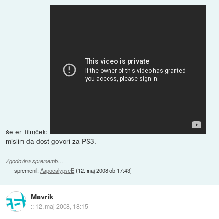
še en filmček:
mislim da dost govori za PS3.
Zgodovina sprememb…
spremenil:
AapocalypseE
(
12. maj 2008 ob 17:43
)
Mavrik
::
12. maj 2008, 18:15