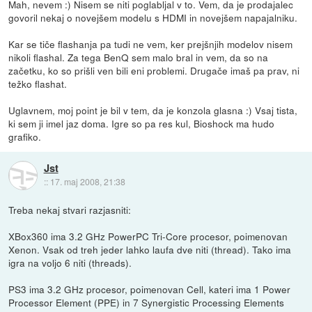
Mah, nevem :) Nisem se niti poglabljal v to. Vem, da je prodajalec
govoril nekaj o novejšem modelu s HDMI in novejšem napajalniku.
Kar se tiče flashanja pa tudi ne vem, ker prejšnjih modelov nisem
nikoli flashal. Za tega BenQ sem malo bral in vem, da so na
začetku, ko so prišli ven bili eni problemi. Drugače imaš pa prav, ni
težko flashat.
Uglavnem, moj point je bil v tem, da je konzola glasna :) Vsaj tista,
ki sem ji imel jaz doma. Igre so pa res kul, Bioshock ma hudo
grafiko.
Jst
::
17. maj 2008, 21:38
Treba nekaj stvari razjasniti:
XBox360 ima 3.2 GHz PowerPC Tri-Core procesor, poimenovan
Xenon. Vsak od treh jeder lahko laufa dve niti (thread). Tako ima
igra na voljo 6 niti (threads).
PS3 ima 3.2 GHz procesor, poimenovan Cell, kateri ima 1 Power
Processor Element (PPE) in 7 Synergistic Processing Elements