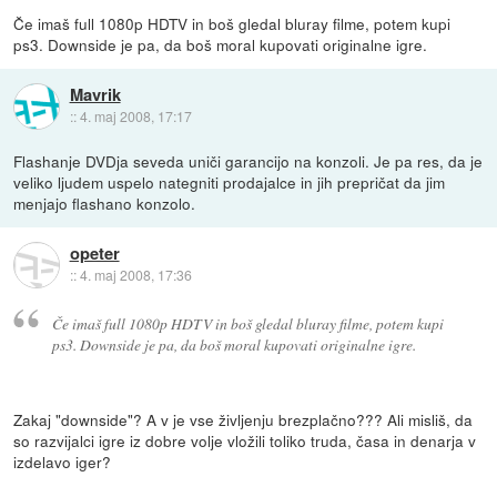
Če imaš full 1080p HDTV in boš gledal bluray filme, potem kupi
ps3. Downside je pa, da boš moral kupovati originalne igre.
Mavrik
::
4. maj 2008, 17:17
Flashanje DVDja seveda uniči garancijo na konzoli. Je pa res, da je
veliko ljudem uspelo nategniti prodajalce in jih prepričat da jim
menjajo flashano konzolo.
opeter
::
4. maj 2008, 17:36
Če imaš full 1080p HDTV in boš gledal bluray filme, potem kupi
ps3. Downside je pa, da boš moral kupovati originalne igre.
Zakaj "downside"? A v je vse življenju brezplačno??? Ali misliš, da
so razvijalci igre iz dobre volje vložili toliko truda, časa in denarja v
izdelavo iger?