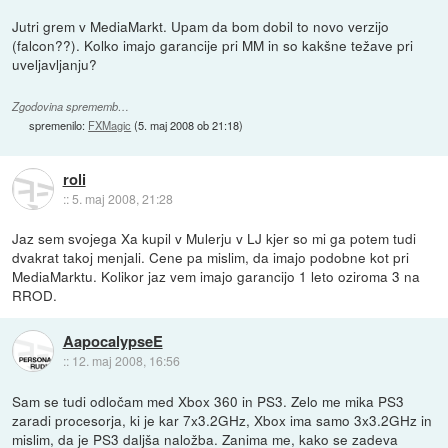
Jutri grem v MediaMarkt. Upam da bom dobil to novo verzijo
(falcon??). Kolko imajo garancije pri MM in so kakšne težave pri
uveljavljanju?
Zgodovina sprememb…
spremenilo:
FXMagic
(
5. maj 2008 ob 21:18
)
roli
::
5. maj 2008, 21:28
Jaz sem svojega Xa kupil v Mulerju v LJ kjer so mi ga potem tudi
dvakrat takoj menjali. Cene pa mislim, da imajo podobne kot pri
MediaMarktu. Kolikor jaz vem imajo garancijo 1 leto oziroma 3 na
RROD.
AapocalypseE
::
12. maj 2008, 16:56
Sam se tudi odločam med Xbox 360 in PS3. Zelo me mika PS3
zaradi procesorja, ki je kar 7x3.2GHz, Xbox ima samo 3x3.2GHz in
mislim, da je PS3 daljša naložba. Zanima me, kako se zadeva