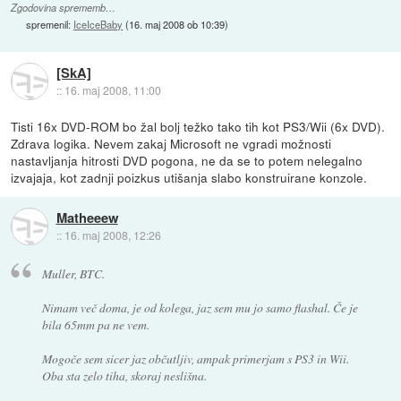
Zgodovina sprememb…
spremenil:
IceIceBaby
(
16. maj 2008 ob 10:39
)
[SkA]
::
16. maj 2008, 11:00
Tisti 16x DVD-ROM bo žal bolj težko tako tih kot PS3/Wii (6x DVD).
Zdrava logika. Nevem zakaj Microsoft ne vgradi možnosti
nastavljanja hitrosti DVD pogona, ne da se to potem nelegalno
izvajaja, kot zadnji poizkus utišanja slabo konstruirane konzole.
Matheeew
::
16. maj 2008, 12:26
Muller, BTC.
Nimam več doma, je od kolega, jaz sem mu jo samo flashal. Če je
bila 65mm pa ne vem.
Mogoče sem sicer jaz občutljiv, ampak primerjam s PS3 in Wii.
Oba sta zelo tiha, skoraj neslišna.