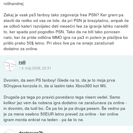
rolihandrej
Zakaj je vsak ps3 fanboy tako zagovarja free PSN? Ker grem pa
staviti da redko od vas ve tole, da pri PSN je brezplačno, ampak če
se odloči kateri razvijalec dati mesečni fee za igranje lahko narediti
to, ker spada pod pogodbo PSN. Tako da ne biti tako ponosen
nato, ker če pride odlična MMO igra na ps3 in potem je plačljiva bo
prišlo preko 50$ letno. Pri xbox live pa ne smejo zaračunati
dodatno za online.
roli
::
4. maj 2008, 22:31
Dvomim, da sem PS fanboy! Glede na to, da je to moja prva
SOnyjeva konzola in, da si lastim tako Xbox360 kot Wii.
Drugače pa tega po pravici povedano tega nisem vedel. Samo
kolikor jaz vem še nobena igra dodatno ne zaračunava za online -
in dvomim, da tudi bo. Če pa bo je pa druga pesem. Še vedno pa
je za mene osebno 50EUR letno preveč za online - ker online
igram morda enkrat na teden - pa še to ne.
destroyer2k