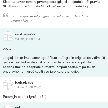
Sicer pa, avtor teme v prvem postu (glej citat spodaj) krši pravila
Slo-Techa in me čudi, da Mavrik nič ne ukrene glede tega.
Če zamenjaš čip, lahko igraš originalne igre preko neta in
piratske hkrati?
destroyer2k
::
4. maj 2008, 19:40
opeter
Ja glej, če on ima namen igrati "backup" igre in original ne vidim nič
narobe, ker koliko dejansko pa ima denar za vse kupiti. Jaz
osebno tudi ne podpiram piratstva, ampak zastopim pa to, da
enostavno ne moreš kupiti vse igre katere pridejo.
IceIceBaby
::
4. maj 2008, 20:01
Potem jih pač ne igraš ne? :)
roli