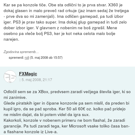
Kar se pa konzole tiče. Obe sta odlični to je prva stvar. X360 je
dokaj glasen in malo preveč rad crkuje (jaz imam sedaj že tretjega
- prve dva so mi zamenjali). Ima odličen gamepad, pa tudi izbor
iger. PS3 je prav tako super. Ima dokaj glup gamepad in tudi zelo
dober izbor iger. V glavnem z nobenim ne boš zgrešil. Mene
osebno pa vleče bolj PS3, ker je kot neka celota malo bolje
narejen.
Zgodovina sprememb…
spremenil:
roli
(
5. maj 2008 ob 15:57
)
FXMagic
::
5. maj 2008, 21:17
Odločil sem se za XBox, predvsem zaradi večjega števila iger, ki so
mi zanimive.
Glede piratskih iger in čipane konzonle pa sem mislil, da preden bi
kupil igro, da se pač sproba. Ker 50 ali 60€ oz. kolko pač pridejo
ne mislim dajat, da bi potem videl da igra sux.
Kakorkoli, konzole v nobenem primeru ne bom flashal, že zaradi
garancije. Pa tudi zaradi tega, ker Microsoft vsake toliko časa ban-
a flashane konzole iz Live-a.