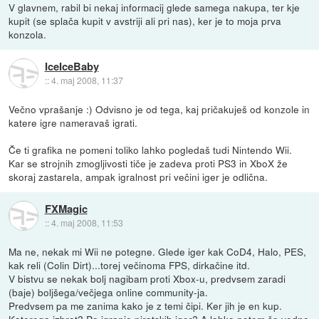
V glavnem, rabil bi nekaj informacij glede samega nakupa, ter kje
kupit (se splača kupit v avstriji ali pri nas), ker je to moja prva
konzola.
IceIceBaby
::
4. maj 2008, 11:37
Večno vprašanje :) Odvisno je od tega, kaj pričakuješ od konzole in
katere igre nameravaš igrati.
Če ti grafika ne pomeni toliko lahko pogledaš tudi Nintendo Wii.
Kar se strojnih zmogljivosti tiče je zadeva proti PS3 in XboX že
skoraj zastarela, ampak igralnost pri večini iger je odlična.
FXMagic
::
4. maj 2008, 11:53
Ma ne, nekak mi Wii ne potegne. Glede iger kak CoD4, Halo, PES,
kak reli (Colin Dirt)...torej večinoma FPS, dirkačine itd.
V bistvu se nekak bolj nagibam proti Xbox-u, predvsem zaradi
(baje) boljšega/večjega online community-ja.
Predvsem pa me zanima kako je z temi čipi. Ker jih je en kup.
Katerega izbrat? Pa igranje piratskih iger? A lahko potem še vedno