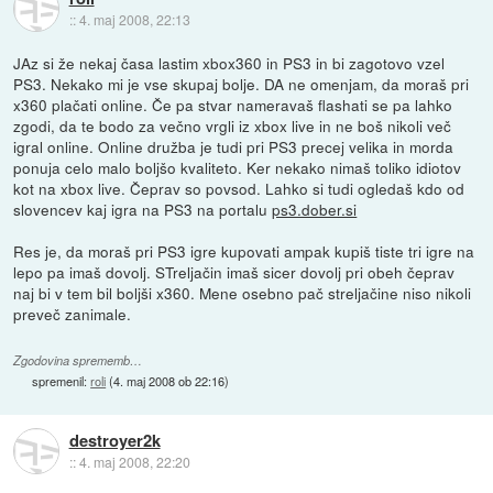
::
4. maj 2008, 22:13
JAz si že nekaj časa lastim xbox360 in PS3 in bi zagotovo vzel
PS3. Nekako mi je vse skupaj bolje. DA ne omenjam, da moraš pri
x360 plačati online. Če pa stvar nameravaš flashati se pa lahko
zgodi, da te bodo za večno vrgli iz xbox live in ne boš nikoli več
igral online. Online družba je tudi pri PS3 precej velika in morda
ponuja celo malo boljšo kvaliteto. Ker nekako nimaš toliko idiotov
kot na xbox live. Čeprav so povsod. Lahko si tudi ogledaš kdo od
slovencev kaj igra na PS3 na portalu
ps3.dober.si
Res je, da moraš pri PS3 igre kupovati ampak kupiš tiste tri igre na
lepo pa imaš dovolj. STreljačin imaš sicer dovolj pri obeh čeprav
naj bi v tem bil boljši x360. Mene osebno pač streljačine niso nikoli
preveč zanimale.
Zgodovina sprememb…
spremenil:
roli
(
4. maj 2008 ob 22:16
)
destroyer2k
::
4. maj 2008, 22:20