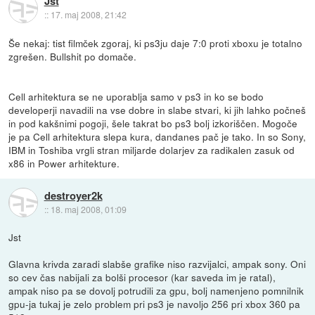
Jst
::
17. maj 2008, 21:42
Še nekaj: tist filmček zgoraj, ki ps3ju daje 7:0 proti xboxu je totalno
zgrešen. Bullshit po domače.
Cell arhitektura se ne uporablja samo v ps3 in ko se bodo
developerji navadili na vse dobre in slabe stvari, ki jih lahko počneš
in pod kakšnimi pogoji, šele takrat bo ps3 bolj izkoriščen. Mogoče
je pa Cell arhitektura slepa kura, dandanes pač je tako. In so Sony,
IBM in Toshiba vrgli stran miljarde dolarjev za radikalen zasuk od
x86 in Power arhitekture.
destroyer2k
::
18. maj 2008, 01:09
Jst
Glavna krivda zaradi slabše grafike niso razvijalci, ampak sony. Oni
so cev čas nabijali za bolši procesor (kar saveda im je ratal),
ampak niso pa se dovolj potrudili za gpu, bolj namenjeno pomnilnik
gpu-ja tukaj je zelo problem pri ps3 je navoljo 256 pri xbox 360 pa