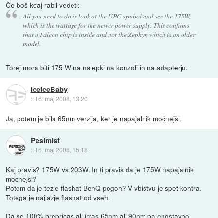
Če boš kdaj rabil vedeti:
All you need to do is look at the UPC symbol and see the 175W,
which is the wattage for the newer power supply. This confirms
that a Falcon chip is inside and not the Zephyr, which is an older
model.
Torej mora biti 175 W na nalepki na konzoli in na adapterju.
IceIceBaby
::
16. maj 2008, 13:20
Ja, potem je bila 65nm verzija, ker je napajalnik močnejši.
Pesimist
::
16. maj 2008, 15:18
Kaj pravis? 175W vs 203W. In ti pravis da je 175W napajalnik
mocnejsi?
Potem da je tezje flashat BenQ pogon? V vbistvu je spet kontra.
Totega je najlazje flashat od vseh.
Da se 100% prepricas ali imas 65nm ali 90nm pa enostavno