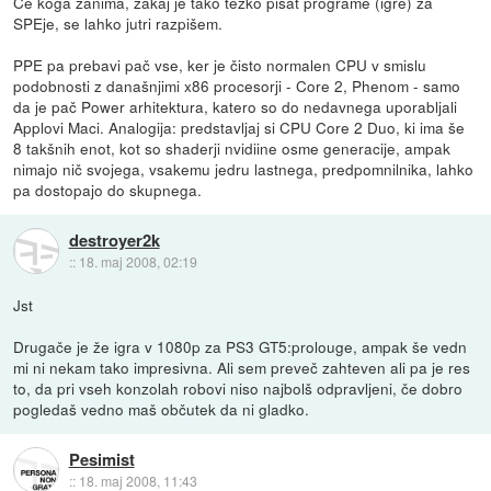
Če koga zanima, zakaj je tako težko pisat programe (igre) za
SPEje, se lahko jutri razpišem.
PPE pa prebavi pač vse, ker je čisto normalen CPU v smislu
podobnosti z današnjimi x86 procesorji - Core 2, Phenom - samo
da je pač Power arhitektura, katero so do nedavnega uporabljali
Applovi Maci. Analogija: predstavljaj si CPU Core 2 Duo, ki ima še
8 takšnih enot, kot so shaderji nvidiine osme generacije, ampak
nimajo nič svojega, vsakemu jedru lastnega, predpomnilnika, lahko
pa dostopajo do skupnega.
destroyer2k
::
18. maj 2008, 02:19
Jst
Drugače je že igra v 1080p za PS3 GT5:prolouge, ampak še vedn
mi ni nekam tako impresivna. Ali sem preveč zahteven ali pa je res
to, da pri vseh konzolah robovi niso najbolš odpravljeni, če dobro
pogledaš vedno maš občutek da ni gladko.
Pesimist
::
18. maj 2008, 11:43