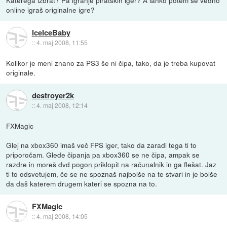
online igraš originalne igre?
IceIceBaby
::
4. maj 2008, 11:55
Kolikor je meni znano za PS3 še ni čipa, tako, da je treba kupovat
originale.
destroyer2k
::
4. maj 2008, 12:14
FXMagic
Glej na xbox360 imaš več FPS iger, tako da zaradi tega ti to
priporočam. Glede čipanja pa xbox360 se ne čipa, ampak se
razdre in moreš dvd pogon priklopit na računalnik in ga flešat. Jaz
ti to odsvetujem, če se ne spoznaš najbolše na te stvari in je bolše
da daš katerem drugem kateri se spozna na to.
FXMagic
::
4. maj 2008, 14:05