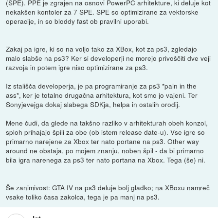
(SPE). PPE je zgrajen na osnovi PowerPC arhitekture, ki deluje kot
nekakšen kontoler za 7 SPE. SPE so optimizirane za vektorske
operacije, in so bloddy fast ob pravilni uporabi.
Zakaj pa igre, ki so na voljo tako za XBox, kot za ps3, zgledajo
malo slabše na ps3? Ker si developerji ne morejo privoščiti dve veji
razvoja in potem igre niso optimizirane za ps3.
Iz stališča developerja, je pa programiranje za ps3 *pain in the
ass*, ker je totalno drugačna arhitektura, kot smo jo vajeni. Ter
Sonyjevejga dokaj slabega SDKja, helpa in ostalih orodij.
Mene čudi, da glede na takšno razliko v arhitekturah obeh konzol,
sploh prihajajo špili za obe (ob istem release date-u). Vse igre so
primarno narejene za Xbox ter nato portane na ps3. Other way
around ne obstaja, po mojem znanju, noben špil - da bi primarno
bila igra narenega za ps3 ter nato portana na Xbox. Tega (še) ni.
Še zanimivost: GTA IV na ps3 deluje bolj gladko; na XBoxu namreč
vsake toliko časa zakolca, tega je pa manj na ps3.