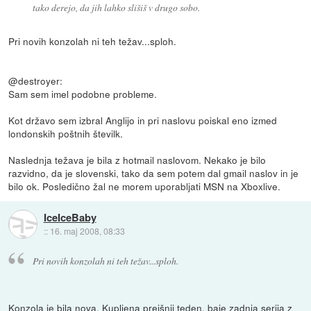
tako derejo, da jih lahko slišiš v drugo sobo.
Pri novih konzolah ni teh težav...sploh.
@destroyer:
Sam sem imel podobne probleme.
Kot državo sem izbral Anglijo in pri naslovu poiskal eno izmed
londonskih poštnih številk.
Naslednja težava je bila z hotmail naslovom. Nekako je bilo
razvidno, da je slovenski, tako da sem potem dal gmail naslov in je
bilo ok. Posledično žal ne morem uporabljati MSN na Xboxlive.
IceIceBaby
::
16. maj 2008, 08:33
Pri novih konzolah ni teh težav...sploh.
Konzola je bila nova. Kupljena prejšnji teden, baje zadnja serija z