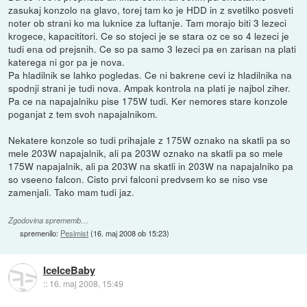
zasukaj konzolo na glavo, torej tam ko je HDD in z svetilko posveti
noter ob strani ko ma luknice za luftanje. Tam morajo biti 3 lezeci
krogece, kapacititori. Ce so stojeci je se stara oz ce so 4 lezeci je
tudi ena od prejsnih. Ce so pa samo 3 lezeci pa en zarisan na plati
katerega ni gor pa je nova.
Pa hladilnik se lahko pogledas. Ce ni bakrene cevi iz hladilnika na
spodnji strani je tudi nova. Ampak kontrola na plati je najbol ziher.
Pa ce na napajalniku pise 175W tudi. Ker nemores stare konzole
poganjat z tem svoh napajalnikom.
Nekatere konzole so tudi prihajale z 175W oznako na skatli pa so
mele 203W napajalnik, ali pa 203W oznako na skatli pa so mele
175W napajalnik, ali pa 203W na skatli in 203W na napajalniko pa
so vseeno falcon. Cisto prvi falconi predvsem ko se niso vse
zamenjali. Tako mam tudi jaz.
Zgodovina sprememb…
spremenilo:
Pesimist
(
16. maj 2008 ob 15:23
)
IceIceBaby
::
16. maj 2008, 15:49