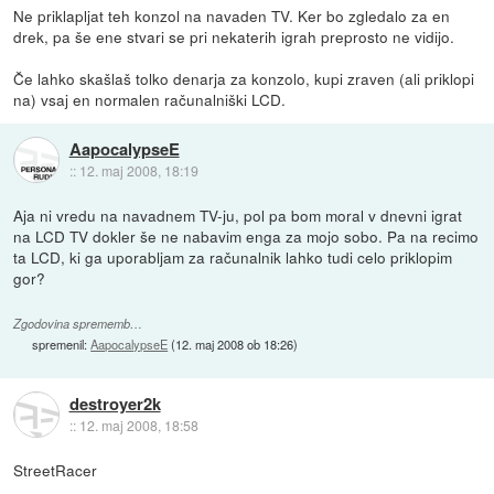
Ne priklapljat teh konzol na navaden TV. Ker bo zgledalo za en
drek, pa še ene stvari se pri nekaterih igrah preprosto ne vidijo.
Če lahko skašlaš tolko denarja za konzolo, kupi zraven (ali priklopi
na) vsaj en normalen računalniški LCD.
AapocalypseE
::
12. maj 2008, 18:19
Aja ni vredu na navadnem TV-ju, pol pa bom moral v dnevni igrat
na LCD TV dokler še ne nabavim enga za mojo sobo. Pa na recimo
ta LCD, ki ga uporabljam za računalnik lahko tudi celo priklopim
gor?
Zgodovina sprememb…
spremenil:
AapocalypseE
(
12. maj 2008 ob 18:26
)
destroyer2k
::
12. maj 2008, 18:58
StreetRacer