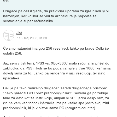
512.
Drugače pa cell izgleda, da praktična uporaba za igre nikoli ni bil
namenjen, ker kolikor se vidi ta arhitektura je najbolša za
sestavljanje super računalnika.
Jst
::
18. maj 2008, 01:33
Če smo natančni ima gpu 256 reserved, lahko pa krade Cellu še
ostalih 256.
Jaz sem v tisti temi, "PS3 vs. XBox360," malo računal in prišel do
zaključka, da PS3 nikoli ne bo poganjal igre v true 1080, ker nima
dovolj rama za to. Lahko pa renderira v nižji resoluciji, ter nato
upscale-a.
Cell je pa tako radikalno drugačen zaradi drugačnega pristopa:
"Kako narediti CPU brez predpomnilnika?" Seveda ga potrebuje
tako za dato kot za inštrukcije, ampak si SPE jedra delijo ram, za
(to ne vem več točno) inštrucije ima pa vsako spe jedro svoj mini
predpomnilnik, ki je v bistvu samo PC (program counter).