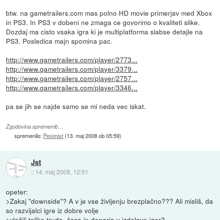
btw. na gametrailers.com mas polno HD movie primerjav med Xbox
in PS3. In PS3 v dobeni ne zmaga ce govorimo o kvaliteti slike.
Dozdaj ma cisto vsaka igra ki je multiplatforma slabse detajle na
PS3. Posledica majn spomina pac.
http://www.gametrailers.com/player/2773...
http://www.gametrailers.com/player/3379...
http://www.gametrailers.com/player/2757...
http://www.gametrailers.com/player/3346...
pa se jih se najde samo se mi neda vec iskat.
Zgodovina sprememb…
spremenilo:
Pesimist
(
13. maj 2008 ob 05:59
)
Jst
::
14. maj 2008, 12:51
opeter:
>Zakaj "downside"? A v je vse življenju brezplačno??? Ali misliš, da
so razvijalci igre iz dobre volje
>vložili toliko truda, časa in denarja v izdelavo iger?