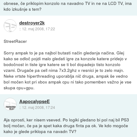
obnese, če priklopim konzolo na navadno TV in ne na LCD TV, ima
kdo izkušnje s tem?
destroyer2k
::
12. maj 2008, 17:22
StreetRacer
Sorry ampak to je pa najbol butasti način gledanja načina. Glej
kako se odloč pojdi malo gledati igre za konzole katere pridejo v
bodočnost in tiste igre katere se ti bol dopadejo tisto konzolo
vzami. Drugače pa cell nima 7x3.2ghz v resnici je to zelo majn.
Neke vrtste hiperthreading uporablja nič druga, ampak še vedno
bol močen kot pri xbox ampak cpu ni tako pomemben važno je vse
skupa cpu+gpu.
AapocalypseE
::
12. maj 2008, 17:24
Aja oprosti, ker nisem vseved. Po logiki gledano bi pol naj bil PS3
bolj močan, če pa je spet kaka druga finta pa ok. Ve kdo mogoče
kako je glede priklopa na navadn TV?