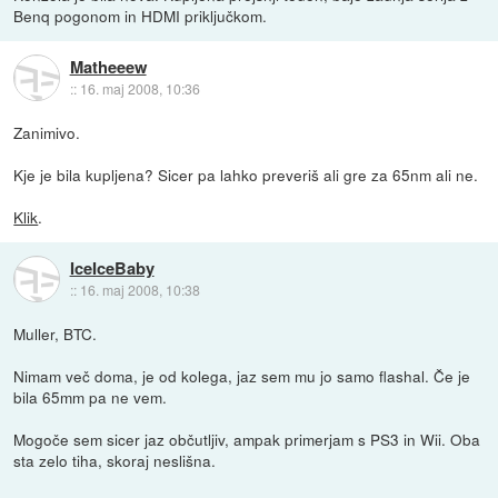
Benq pogonom in HDMI priključkom.
Matheeew
::
16. maj 2008, 10:36
Zanimivo.
Kje je bila kupljena? Sicer pa lahko preveriš ali gre za 65nm ali ne.
Klik
.
IceIceBaby
::
16. maj 2008, 10:38
Muller, BTC.
Nimam več doma, je od kolega, jaz sem mu jo samo flashal. Če je
bila 65mm pa ne vem.
Mogoče sem sicer jaz občutljiv, ampak primerjam s PS3 in Wii. Oba
sta zelo tiha, skoraj neslišna.