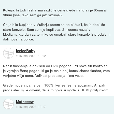
Kolega, ki tudi flasha ima različne cene glede na to ali je 65nm ali
90nm (vsaj tako sem ga jaz razumel).
Če je bilo kupljeno v Mullerju potem se ne bi čudil, če je dobil še
staro konzolo. Sam sem jo kupil cca. 2 meseca nazaj v
Mediamarktu dan za tem, ko so umaknili stare konzole iz prodaje in
dali nove na police.
IceIceBaby
::
16. maj 2008, 13:12
Način flashanja je odvisen od DVD pogona. Pri novejših konzolah
je vgrajen Benq pogon, ki ga je malo bolj komplicirano flashat, zato
verjetno višja cena. Velikost procesorja nima veze.
Glede modela pa ne vem 100%, ker se res ne spoznam. Ampak
prodajalec mi je omenil, da je to novejši model s HDMI priključkom.
Matheeew
::
16. maj 2008, 13:17