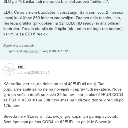
SLO po 70€ mika tudi mene, da bi si dal zadevo "odkleniti".
EDIT: Če se vrnem k začetnem vprašanju. Sam sem cca. 2 meseca
nazaj kupl Xbox 360 in sem zadovoljen. Zadeva dela tekoče, tiho,
res lepa grafika (priklopljen na 32" LCD, HD ready) in ima odličen
kontroler. Zraven sta bila še 2 špila (ok - eden od tega res beden),
kar mi je za 270 € res ok.
Zgodovina sprememb…
spremenil:
Matheeew
(
5. maj 2008 ob 15:51
)
roli
::
5. maj 2008, 15:54
KAr veliko iger se, da dobiti po ceni 40EUR ali manj. Tudi
popularne špile samo ne najnovejših - čeprav tudi nekatere. Nove
igre pa večino dobiš po kakih 39 funtov - kar je okoli 59EUR.COD4
za PS3 in X360 stane 39funtov imaš pa tudi zelo dobre igre tudi po
17funtov.
Seveda ne v SLoveniji. Jaz svoje igre kupim pri gameplay.co.uk.
Svet-iger.com pa ima COD4 za 62EUR - ta pa je iz Slovenije.