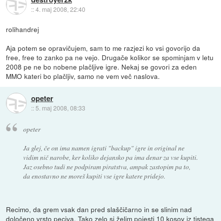
::
4. maj 2008, 22:40
rolihandrej
Aja potem se opravičujem, sam to me razjezi ko vsi govorijo da
free, free to zanko pa ne vejo. Drugače kolikor se spominjam v letu
2008 pe ne bo nobene plačljive igre. Nekaj se govori za eden
MMO kateri bo plačljiv, samo ne vem več naslova.
opeter
::
5. maj 2008, 08:33
opeter
Ja glej, če on ima namen igrati "backup" igre in original ne
vidim nič narobe, ker koliko dejansko pa ima denar za vse kupiti.
Jaz osebno tudi ne podpiram piratstva, ampak zastopim pa to,
da enostavno ne moreš kupiti vse igre katere pridejo.
Recimo, da grem vsak dan pred slaščičarno in se slinim nad
določeno vrsto peciva. Tako zelo si želim pojesti 10 kosov iz tistega