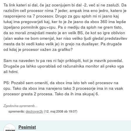
Ta link kateri si dal, če jaz ocenjujem bi dal -2, več si ne zasluži. Da
razložim cell procesor nima 7 jeder, ampak ima eno jedro, katero je
rasporejeno na 7 procesov. Drugo za gpu sploh mi ni jasno kaj
tukaj ima pregovarjati kaj, ker to je že jasno da xbox 360 ima lepše
izpeljano pomnilnik gpu+cpu. Pa o mediju da sploh ne grem tisto,
da so morali zmajnšati mesto je en velik BS, če kot so igre oblivion
(alan wake ne bom omenjal, ker niso veliko ljudi gledal predstavitev
mesta da bi vedli kako velik je) in grejo na duallayer. Pa drugače
od kdaj je procesor važen za grafiko?
Sam na naveden tv pa res ni fajn priklopiti, kot je mavrik povedal.
Drugače pa lahko uporablaš od računalnika monitor ali preko vga
ali hdmi.
PS: Pozabil sem omeniti, da xbox ima isto teh več procesov na
cpu. Tako da xbox ima narejeno tako 3 procesorje ima in na vsak
procesor gresta 2 procesa. Tako da ih ima skupaj 6.
Zgodovina sprememb…
spremenilo:
destroyer2k
(
12. maj 2008 ob 19:07
)
Pesimist