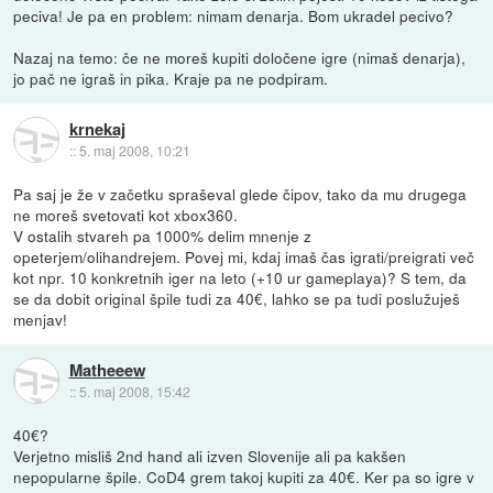
peciva! Je pa en problem: nimam denarja. Bom ukradel pecivo?
Nazaj na temo: če ne moreš kupiti določene igre (nimaš denarja),
jo pač ne igraš in pika. Kraje pa ne podpiram.
krnekaj
::
5. maj 2008, 10:21
Pa saj je že v začetku spraševal glede čipov, tako da mu drugega
ne moreš svetovati kot xbox360.
V ostalih stvareh pa 1000% delim mnenje z
opeterjem/olihandrejem. Povej mi, kdaj imaš čas igrati/preigrati več
kot npr. 10 konkretnih iger na leto (+10 ur gameplaya)? S tem, da
se da dobit original špile tudi za 40€, lahko se pa tudi poslužuješ
menjav!
Matheeew
::
5. maj 2008, 15:42
40€?
Verjetno misliš 2nd hand ali izven Slovenije ali pa kakšen
nepopularne špile. CoD4 grem takoj kupiti za 40€. Ker pa so igre v