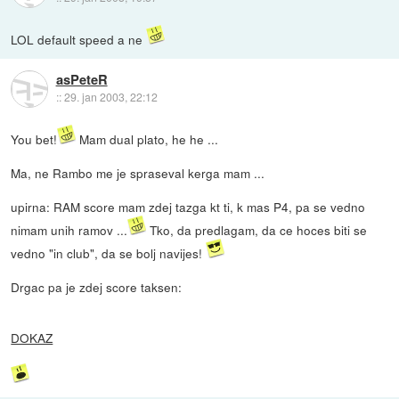
LOL default speed a ne
asPeteR
::
29. jan 2003, 22:12
You bet!
Mam dual plato, he he ...
Ma, ne Rambo me je spraseval kerga mam ...
upirna: RAM score mam zdej tazga kt ti, k mas P4, pa se vedno
nimam unih ramov ...
Tko, da predlagam, da ce hoces biti se
vedno "in club", da se bolj navijes!
Drgac pa je zdej score taksen:
DOKAZ