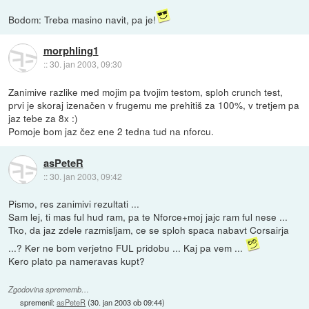
Bodom: Treba masino navit, pa je!
morphling1
::
30. jan 2003, 09:30
Zanimive razlike med mojim pa tvojim testom, sploh crunch test,
prvi je skoraj izenačen v frugemu me prehitiš za 100%, v tretjem pa
jaz tebe za 8x :)
Pomoje bom jaz čez ene 2 tedna tud na nforcu.
asPeteR
::
30. jan 2003, 09:42
Pismo, res zanimivi rezultati ...
Sam lej, ti mas ful hud ram, pa te Nforce+moj jajc ram ful nese ...
Tko, da jaz zdele razmisljam, ce se sploh spaca nabavt Corsairja
...? Ker ne bom verjetno FUL pridobu ... Kaj pa vem ...
Kero plato pa nameravas kupt?
Zgodovina sprememb…
spremenil:
asPeteR
(
30. jan 2003 ob 09:44
)