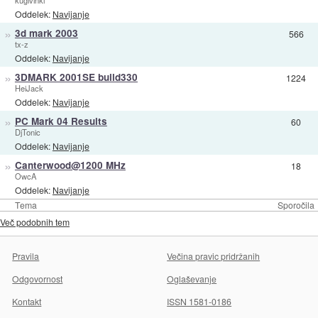
kuglvinkl
Oddelek:
Navijanje
»
3d mark 2003
566
tx-z
Oddelek:
Navijanje
»
3DMARK 2001SE build330
1224
HeiJack
Oddelek:
Navijanje
»
PC Mark 04 Results
60
DjTonic
Oddelek:
Navijanje
»
Canterwood@1200 MHz
18
OwcA
Oddelek:
Navijanje
Tema
Sporočila
Več podobnih tem
Pravila
Večina pravic pridržanih
Odgovornost
Oglaševanje
Kontakt
ISSN 1581-0186