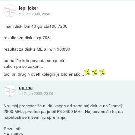
lepi joker
::
5. jan 2003, 23:49
imam disk ibm 40 gb ata100 7200
rezultat za disk z xp:708
rezultat za disk z ME ali win 98:890
pa naj še kdo pove da so xp hitri..
zakon pa so zakon...
tudi pri drugih dveh kolegih je bilo enako...
upirna
::
17. jan 2003, 23:06
No, moj procesor še ni dal vsega od sebe saj deluje na "komaj"
2800 MHz, prvotno pa je bil P4 2400 MHz. Naj povem še to, da
napetosti še nisem nič spreminjal.
Rezultati:
CPU:6825