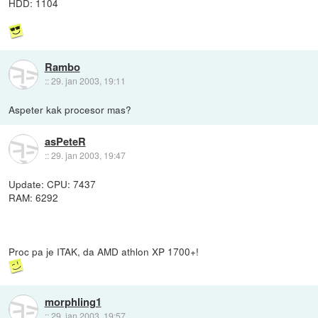
HDD: 1104
Rambo
::
29. jan 2003, 19:11
Aspeter kak procesor mas?
asPeteR
::
29. jan 2003, 19:47
Update: CPU: 7437
RAM: 6292
Proc pa je ITAK, da AMD athlon XP 1700+!
morphling1
::
29. jan 2003, 19:57