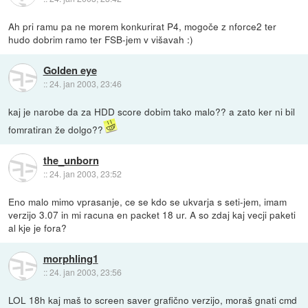
Ah pri ramu pa ne morem konkurirat P4, mogoče z nforce2 ter
hudo dobrim ramo ter FSB-jem v višavah :)
Golden eye
::
24. jan 2003, 23:46
kaj je narobe da za HDD score dobim tako malo?? a zato ker ni bil
fomratiran že dolgo??
the_unborn
::
24. jan 2003, 23:52
Eno malo mimo vprasanje, ce se kdo se ukvarja s seti-jem, imam
verzijo 3.07 in mi racuna en packet 18 ur. A so zdaj kaj vecji paketi
al kje je fora?
morphling1
::
24. jan 2003, 23:56
LOL 18h kaj maš to screen saver grafično verzijo, moraš gnati cmd