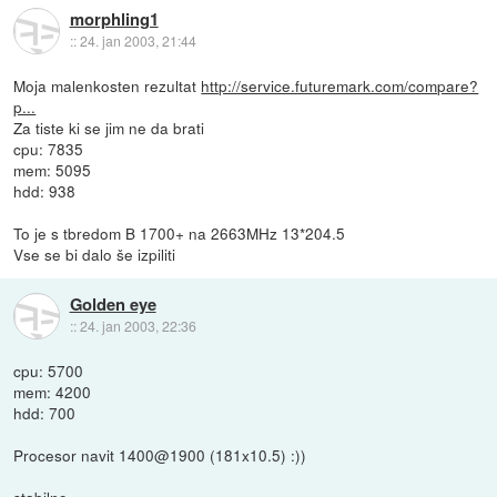
morphling1
::
24. jan 2003, 21:44
Moja malenkosten rezultat
http://service.futuremark.com/compare?
p...
Za tiste ki se jim ne da brati
cpu: 7835
mem: 5095
hdd: 938
To je s tbredom B 1700+ na 2663MHz 13*204.5
Vse se bi dalo še izpiliti
Golden eye
::
24. jan 2003, 22:36
cpu: 5700
mem: 4200
hdd: 700
Procesor navit 1400@1900 (181x10.5) :))
stabilno