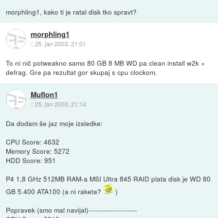
morphling1, kako ti je ratal disk tko spravt?
morphling1
::
25. jan 2003, 21:01
To ni nič potweakno samo 80 GB 8 MB WD pa clean install w2k +
defrag. Gre pa rezultat gor skupaj s cpu clockom.
Muflon1
::
25. jan 2003, 21:14
Da dodam še jaz moje izsledke:
CPU Score: 4632
Memory Score: 5272
HDD Score: 951
P4 1,8 GHz 512MB RAM-a MSI Ultra 845 RAID plata disk je WD 80
GB 5.400 ATA100 (a ni raketa?
)
Popravek (smo mal navijal)--------------------