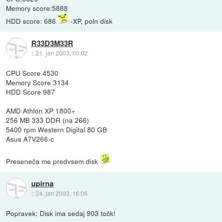
Memory score:5888
HDD score: 686
-XP, poln disk
R33D3M33R
::
21. jan 2003, 00:02
CPU Score 4530
Memory Score 3134
HDD Score 987
AMD Athlon XP 1800+
256 MB 333 DDR (na 266)
5400 rpm Western Digital 80 GB
Asus A7V266-c
Preseneča me predvsem disk
upirna
::
24. jan 2003, 16:06
Popravek: Disk ima sedaj 903 točk!