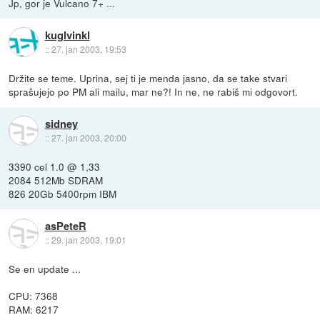
Jp, gor je Vulcano 7+ ...
kuglvinkl
::
27. jan 2003, 19:53
Držite se teme. Uprina, sej ti je menda jasno, da se take stvari
sprašujejo po PM ali mailu, mar ne?! In ne, ne rabiš mi odgovort.
sidney
::
27. jan 2003, 20:00
3390 cel 1.0 @ 1,33
2084 512Mb SDRAM
826 20Gb 5400rpm IBM
asPeteR
::
29. jan 2003, 19:01
Se en update ...
CPU: 7368
RAM: 6217