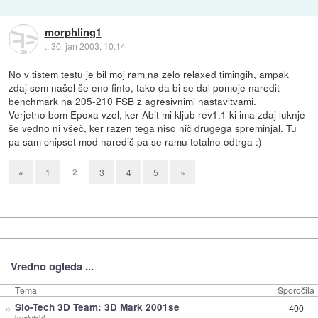
morphling1
::
30. jan 2003, 10:14
No v tistem testu je bil moj ram na zelo relaxed timingih, ampak
zdaj sem našel še eno finto, tako da bi se dal pomoje naredit
benchmark na 205-210 FSB z agresivnimi nastavitvami.
Verjetno bom Epoxa vzel, ker Abit mi kljub rev1.1 ki ima zdaj luknje
še vedno ni všeč, ker razen tega niso nič drugega spreminjal. Tu
pa sam chipset mod narediš pa se ramu totalno odtrga :)
2
«
1
3
4
5
»
Vredno ogleda ...
Tema
Sporočila
»
Slo-Tech 3D Team: 3D Mark 2001se
400