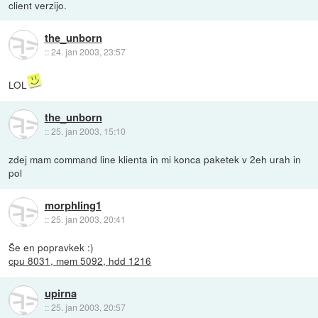
client verzijo.
the_unborn
::
24. jan 2003, 23:57
LOL
the_unborn
::
25. jan 2003, 15:10
zdej mam command line klienta in mi konca paketek v 2eh urah in
pol
morphling1
::
25. jan 2003, 20:41
Še en popravkek :)
cpu 8031, mem 5092, hdd 1216
upirna
::
25. jan 2003, 20:57