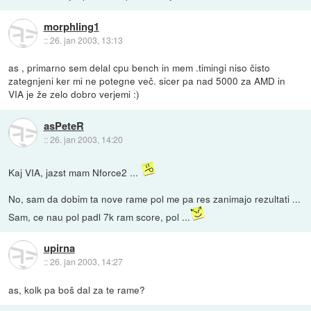
morphling1
::
26. jan 2003, 13:13
as , primarno sem delal cpu bench in mem .timingi niso čisto
zategnjeni ker mi ne potegne več. sicer pa nad 5000 za AMD in
VIA je že zelo dobro verjemi :)
asPeteR
::
26. jan 2003, 14:20
Kaj VIA, jazst mam Nforce2 ...
No, sam da dobim ta nove rame pol me pa res zanimajo rezultati ...
Sam, ce nau pol padl 7k ram score, pol ...
upirna
::
26. jan 2003, 14:27
as, kolk pa boš dal za te rame?