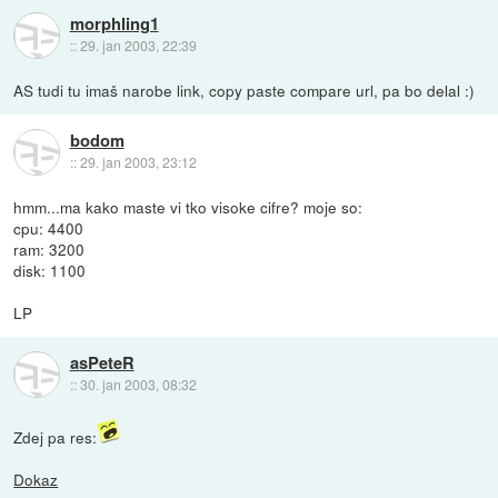
morphling1
::
29. jan 2003, 22:39
AS tudi tu imaš narobe link, copy paste compare url, pa bo delal :)
bodom
::
29. jan 2003, 23:12
hmm...ma kako maste vi tko visoke cifre? moje so:
cpu: 4400
ram: 3200
disk: 1100
LP
asPeteR
::
30. jan 2003, 08:32
Zdej pa res:
Dokaz