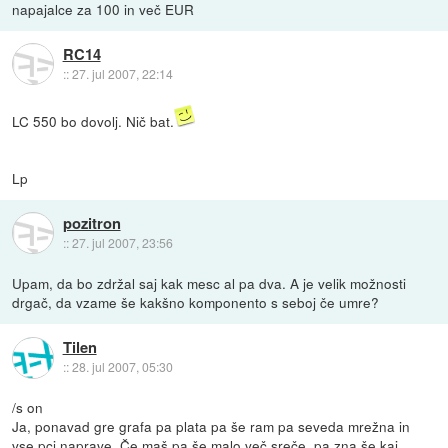
napajalce za 100 in več EUR
RC14
::
27. jul 2007, 22:14
LC 550 bo dovolj. Nič bat.
Lp
pozitron
::
27. jul 2007, 23:56
Upam, da bo zdržal saj kak mesc al pa dva. A je velik možnosti
drgač, da vzame še kakšno komponento s seboj če umre?
Tilen
::
28. jul 2007, 05:30
/s on
Ja, ponavad gre grafa pa plata pa še ram pa seveda mrežna in
vse pci naprave. Če maš pa še malo več sreče, pa zna še kaj