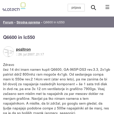
☰
Forum
»
Strojna oprema
»
Q6600 in lc550
Q6600 in lc550
pozitron
::
26. jul 2007, 21:17
Zdravo
čez 14 dni imam namen kupit Q6600, GA-965P-DS3 rev.3.3, 2x1gb
patriot ddr2 800mhz ram mogoče 4x1gb. Od sedanjega compa
mam lc 550w rev.2 14cm vent (star eno leto), pa me zanima če bi
bil dovolj za napajanje naslednjih komponent + še 1 sata trdi disk
in dvd-rw, pa ene 3x 12 cm ventilatorje in grafično 7900gs. Vsaj
začasno sem mislim met ta napajalnik za par mescev dokler ne
menjam grafične. Navijat pa tko nimam namena s tem
napajalnikom. A mislite, da bi zdržal, po googlu sem gledal, da
ljudje napajajo podobne compe z 500w napajalniki ali še manj, res
pa je da so boljših znamk (enmarx, seasonic).