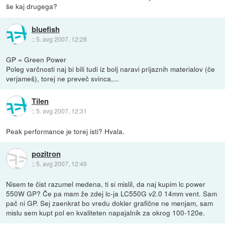
še kaj drugega?
bluefish
::
5. avg 2007, 12:28
GP = Green Power
Poleg varčnosti naj bi bili tudi iz bolj naravi prijaznih materialov (če
verjameš), torej ne preveč svinca,...
Tilen
::
5. avg 2007, 12:31
Peak performance je torej isti? Hvala.
pozitron
::
5. avg 2007, 12:49
Nisem te čist razumel medena, ti si mislil, da naj kupim lc power
550W GP? Če pa mam že zdej lc-ja LC550G v2.0 14mm vent. Sam
pač ni GP. Sej zaenkrat bo vredu dokler grafične ne menjam, sam
mislu sem kupt pol en kvaliteten napajalnik za okrog 100-120e.