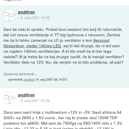
pozitron
::
4. avg 2007, 14:56
Sam še neki bi vprašu. Probal bom sestavit čim bolj tih računalnik,
dal not nexus ventilatorje in TT big typhoona z nexusom. Zanima
me če bi lahko zamenjal na LC-ju ventilator s tem
Aerocool
Streamliner, moder 140mm LED
, sej bi dal druzga, da ni led sam
ne najdem 140mm ventilatorjev. A bi blo vredi če bi kar tega
nalotal? Al je treba še na kaj druzga nardit, če bi menjal ventilator?
Ventilator dela na 12V, tko, da verjetn ne bi bilo problema, ali pač?
Zgodovina sprememb…
spremenil:
pozitron
(
4. avg 2007 ob 14:57
)
pozitron
::
5. avg 2007, 01:04
Dans sem meril linije z multimetrom +12V in +5V. Navil athlona 64
3000+ na 2600 z 1.5V vcore , kar naj bi zneslo okol 100W TDP
podobno kot q6600. Mel sem še 7900gs na 580/1600 mhz z 1.3V.
Linije idle +12.23 in 5.16 in load (prime in rthdribl) +12.19V in