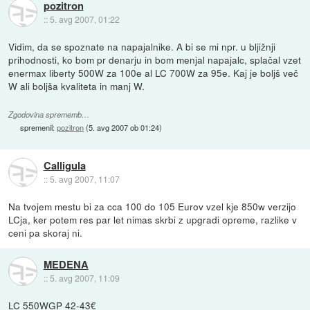
pozitron
::
5. avg 2007, 01:22
Vidim, da se spoznate na napajalnike. A bi se mi npr. u bljižnji
prihodnosti, ko bom pr denarju in bom menjal napajalc, splačal vzet
enermax liberty 500W za 100e al LC 700W za 95e. Kaj je boljš več
W ali boljša kvaliteta in manj W.
Zgodovina sprememb…
spremenil:
pozitron
(
5. avg 2007 ob 01:24
)
Calligula
::
5. avg 2007, 11:07
Na tvojem mestu bi za cca 100 do 105 Eurov vzel kje 850w verzijo
LCja, ker potem res par let nimas skrbi z upgradi opreme, razlike v
ceni pa skoraj ni.
MEDENA
::
5. avg 2007, 11:09
LC 550WGP 42-43€