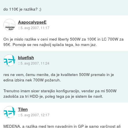
do 110€ je razlika? ;)
AapocalypseE
::
5. avg 2007, 11:17
On je mislo razlike v ceni med liberty 500W za 100€ in LC 700W za
95€. Pomoje se res najbolj splača tega, ko mam jaz.
bluefish
::
5. avg 2007, 11:24
res ne vem, čemu menite, da je kvaliteten 500W premalo in je
edina izbira nek 700W požeruh.
Trenutno imam sicer starejšo konfiguracijo, vendar pa mi 500W
zadošča za tri HDD-je, poleg tega pa je sistem še navit.
Tilen
::
5. avg 2007, 12:17
MEDENA, a razlika med tem navadnim in GP je samo varčnost ali