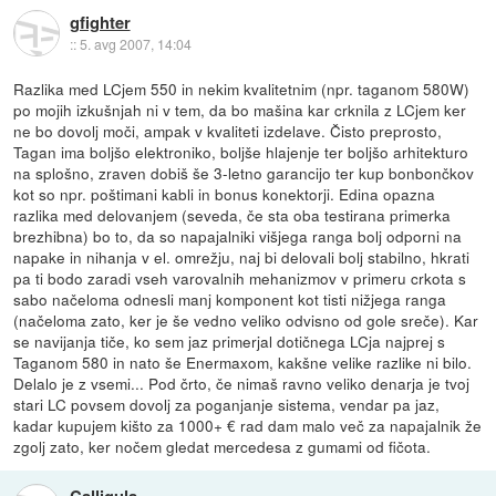
gfighter
::
5. avg 2007, 14:04
Razlika med LCjem 550 in nekim kvalitetnim (npr. taganom 580W)
po mojih izkušnjah ni v tem, da bo mašina kar crknila z LCjem ker
ne bo dovolj moči, ampak v kvaliteti izdelave. Čisto preprosto,
Tagan ima boljšo elektroniko, boljše hlajenje ter boljšo arhitekturo
na splošno, zraven dobiš še 3-letno garancijo ter kup bonbončkov
kot so npr. poštimani kabli in bonus konektorji. Edina opazna
razlika med delovanjem (seveda, če sta oba testirana primerka
brezhibna) bo to, da so napajalniki višjega ranga bolj odporni na
napake in nihanja v el. omrežju, naj bi delovali bolj stabilno, hkrati
pa ti bodo zaradi vseh varovalnih mehanizmov v primeru crkota s
sabo načeloma odnesli manj komponent kot tisti nižjega ranga
(načeloma zato, ker je še vedno veliko odvisno od gole sreče). Kar
se navijanja tiče, ko sem jaz primerjal dotičnega LCja najprej s
Taganom 580 in nato še Enermaxom, kakšne velike razlike ni bilo.
Delalo je z vsemi... Pod črto, če nimaš ravno veliko denarja je tvoj
stari LC povsem dovolj za poganjanje sistema, vendar pa jaz,
kadar kupujem kišto za 1000+ € rad dam malo več za napajalnik že
zgolj zato, ker nočem gledat mercedesa z gumami od fičota.
Calligula