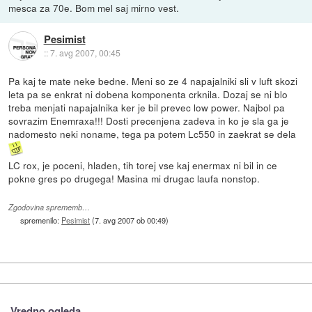
mesca za 70e. Bom mel saj mirno vest.
Pesimist
::
7. avg 2007, 00:45
Pa kaj te mate neke bedne. Meni so ze 4 napajalniki sli v luft skozi
leta pa se enkrat ni dobena komponenta crknila. Dozaj se ni blo
treba menjati napajalnika ker je bil prevec low power. Najbol pa
sovrazim Enemraxa!!! Dosti precenjena zadeva in ko je sla ga je
nadomesto neki noname, tega pa potem Lc550 in zaekrat se dela
LC rox, je poceni, hladen, tih torej vse kaj enermax ni bil in ce
pokne gres po drugega! Masina mi drugac laufa nonstop.
Zgodovina sprememb…
spremenilo:
Pesimist
(
7. avg 2007 ob 00:49
)
Vredno ogleda ...