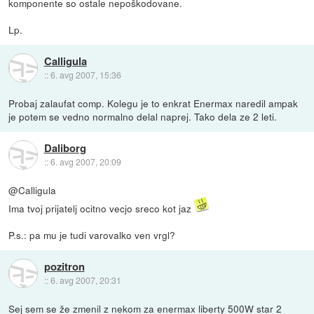
komponente so ostale nepoškodovane.
Lp.
Calligula
::
6. avg 2007, 15:36
Probaj zalaufat comp. Kolegu je to enkrat Enermax naredil ampak
je potem se vedno normalno delal naprej. Tako dela ze 2 leti.
Daliborg
::
6. avg 2007, 20:09
@Calligula
Ima tvoj prijatelj ocitno vecjo sreco kot jaz
P.s.: pa mu je tudi varovalko ven vrgl?
pozitron
::
6. avg 2007, 20:31
Sej sem se že zmenil z nekom za enermax liberty 500W star 2