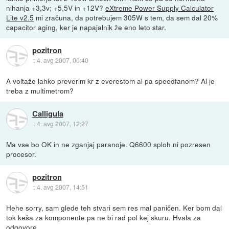
nihanja +3,3v; +5,5V in +12V?
eXtreme Power Supply Calculator
Lite v2.5
mi zračuna, da potrebujem 305W s tem, da sem dal 20%
capacitor aging, ker je napajalnik že eno leto star.
pozitron
::
4. avg 2007, 00:40
A voltaže lahko preverim kr z everestom al pa speedfanom? Al je
treba z multimetrom?
Calligula
::
4. avg 2007, 12:27
Ma vse bo OK in ne zganjaj paranoje. Q6600 sploh ni pozresen
procesor.
pozitron
::
4. avg 2007, 14:51
Hehe sorry, sam glede teh stvari sem res mal paničen. Ker bom dal
tok keša za komponente pa ne bi rad pol kej skuru. Hvala za
odgovore.