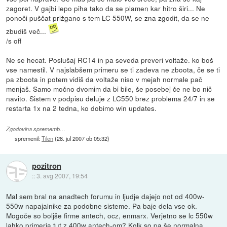
zagoret. V gajbi lepo piha tako da se plamen kar hitro širi... Ne
ponoči puščat prižgano s tem LC 550W, se zna zgodit, da se ne
zbudiš več...
/s off
Ne se hecat. Poslušaj RC14 in pa seveda preveri voltaže. ko boš
vse namestil. V najslabšem primeru se ti zadeva ne zboota, če se ti
pa zboota in potem vidiš da voltaže niso v mejah normale pač
menjaš. Samo močno dvomim da bi bile, še posebej če ne bo nič
navito. Sistem v podpisu deluje z LC550 brez problema 24/7 in se
restarta 1x na 2 tedna, ko dobimo win updates.
Zgodovina sprememb…
spremenil:
Tilen
(
28. jul 2007 ob 05:32
)
pozitron
::
3. avg 2007, 19:54
Mal sem bral na anadtech forumu in ljudje dajejo not od 400w-
550w napajalnike za podobne sisteme. Pa baje dela vse ok.
Mogoče so boljše firme antech, ocz, enmarx. Verjetno se lc 550w
lahko primerja tut z 400w antech-om? Kolk so pa še normalna