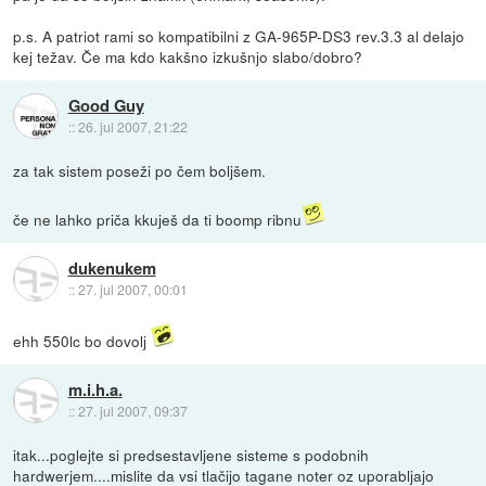
p.s. A patriot rami so kompatibilni z GA-965P-DS3 rev.3.3 al delajo
kej težav. Če ma kdo kakšno izkušnjo slabo/dobro?
Good Guy
::
26. jul 2007, 21:22
za tak sistem poseži po čem boljšem.
če ne lahko priča kkuješ da ti boomp ribnu
dukenukem
::
27. jul 2007, 00:01
ehh 550lc bo dovolj
m.i.h.a.
::
27. jul 2007, 09:37
itak...poglejte si predsestavljene sisteme s podobnih
hardwerjem....mislite da vsi tlačijo tagane noter oz uporabljajo