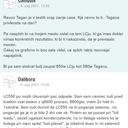
::
6. avg 2007, 13:33
Ravno Tagan je v testih crap zanje case. Kje ravno te k.. Tagane
privlecete na dan?
Pa nasploh bi na tvojem mestu ostal na tem LCju, ki ga imas dokler
nimas konkretnih rezultatov, ki bi ti nakazovlai, da je premaalo
mocen.
Cakaj na graficno in bos sele videl, ce sploh rabis mocnejsi
napajalnik.
Bi pa sam stokrat bolj zaupal 850w LCju kot 580w Taganu.
Daliborg
::
6. avg 2007, 14:39
LC550 po mojih izkusnjah pac odpade. Sam sem namrec tudi pred
kratkim vzel sistem z q6600 procam, 8800gts, imam 2x hdd in
1xdvdrw. Sem tudi dvomil da LC550 ne bi poganjal sistema,..no
poganjal ga je in je bilo 2 dni vse ok. Potem so se pocasi pri "full
loadu", zaceli ogalsati kondenzatorcki, no in tistega večera ko je
kolega pri meni spilal "lost planet", je izdahnil duso in mi zatemnil