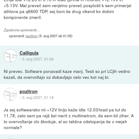
+5.13V. Mal preveč sem verjetno preveč posplošil k sem primerjal
athlona pa q6600 TDP, sej bom še drug vikend ko dobim
komponente zmeril.
Zgodovina sprememb…
spremenil:
pozitron
(
5. avg 2007 ob 01:05
)
Calligula
::
5. avg 2007, 01:06
Ni prevec. Software ponavadi kaze manj. Testi so pri LCjih vedno
kazali, da overvoltajo oz dobavljajo celo vec kot naj bi.
pozitron
::
5. avg 2007, 01:18
Ja sej softwearsko mi +12V linijo kaže idle 12.03/load pa tut do
11.78, zato sem pa rajš šel merit z multimetrom, da sem bil ziher. A
to overvoltanje zlo škoduje, al so takšna odstopanja še v mejah
normale?