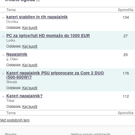
Tema
Sporočila
»
kateri stabilen in tih napajalnik
134
Ovchka
Oddelek:
Kaj kupiti
»
PC za igrice/full HD montažo do 1000 EUR
27
Luriks
Oddelek:
Kaj kupiti
»
Napajalnik
20
g. Oden
Oddelek:
Kaj kupiti
»
Kateri napajalnik PSU priporocate za Core 2 DUO
176
(500-600W)?
Shinobi
Oddelek:
Kaj kupiti
»
Kateri napajalnik?
112
Tribal
Oddelek:
Kaj kupiti
Tema
Sporočila
Več podobnih tem
Pravila
Večina pravic pridržanih