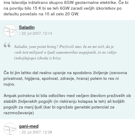
ima Islandija inštalirano skupno 6GW geotermalne elektrike. Če bi
na površju bilo 15 K bi se teh 6GW zaradi večjih izkoristkov po
defaultu povečalo na 10 ali celo 20 GW.
Saladin
::
22. jul 2007, 12:14
Saladin, your point being? Preživeli smo. In ne mi rečt, da je
vseh šest milijard + ljudi samomorilno nagnjenih, če ne vidijo
(takojšnjega) izhoda iz krize.
Če bi jim lahko dal realno upanje na spodobno življenje (osnovna
privatnost, higijena, spolnost, zdravje, hrana) potem to res ni
nujno.
Ampak potrebna bi bila odločitev med večjem številom preživelih ob
slabših življenskih pogojih (in riskiranju kolapsa le teh) ali boljših
pogojih za manj ljudi (kar bi ogrožalo genetski potencial za
razmnoževanje)
gani-med
::
22. jul 2007, 12:38