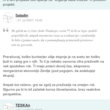
projekti.
Saladin
::
21. jul 2007, 16:40
Pa sploh ne iz čiste zlobe Vladarjev sveta™, ki bi se lepo znebili
pogrešljivih, ampak enostavno časa za evakuacijo v podzemlje
bi bilo izjemno malo, da o pomanjkanju primernih prostorov
niti ne govorim.
Preračunaj, koliko bunkerjev višje stopnje je na svetu ter koliko
ljudi in zalog gre v njih. To ti je nekako osnovna cifra preživelih na
nek spodoben rok. Ti imajo potem dovolj čas, ekspresno
reorganizirat ekonomijo Zemlje (pod pogojem, da sodelujejo
skupaj).
Ampak kot rečeno, gre se zgolj za preživetje na omejen rok.
Sigurno pa bi to bil začetek konca človečanstva, brez vsakršne
perspektive.
TESKAn
::
21. jul 2007, 22:06