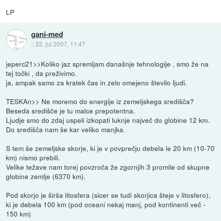
LP
gani-med
::
22. jul 2007, 11:47
jeperc21>>Koliko jaz spremljam današnje tehnologije , smo že na
tej točki , da preživimo.
ja, ampak samo za kratek čas in zelo omejeno število ljudi.
TESKAn>> Ne moremo do energije iz zemeljskega središča?
Beseda središče je tu malce prepotentna.
Ljudje smo do zdaj uspeli izkopati luknje največ do globine 12 km.
Do središča nam še kar veliko manjka.
S tem še zemeljske skorje, ki je v povprečju debela le 20 km (10-70
km) nismo prebili.
Velike težave nam torej povzroča že zgornjih 3 promile od skupne
globine zemlje (6370 km).
Pod skorjo je širša litosfera (sicer se tudi skorjica šteje v litosfero),
ki je debela 100 km (pod oceani nekaj manj, pod kontinenti več -
150 km)