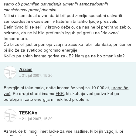
samo ob polomijah ustvarjanja umetnih samozadostnih
ekosistemov precej dvomim.
Niti si nisem delal utvar, da bi bili pod zemljo sposobni ustvariti
samozadostni ekosistem, v katerem bi lahko ljudje preživeli.
Definitivno bi se selili v krtovo deželo, da nas ne bi pretirano zeblo,
oziroma, da ne bi bilo pretiranih izgub pri gretju na "delovno"
temperaturo.
Če bi želeli jest bi pomoje vsaj na začetku rabili plantaže, pri čemer
bi šlo že za svetlobo ogromno energije.
Koliko pa sploh imamo goriva za JE? Nam ga ne bo zmanjkalo?
Azrael
::
21. jul 2007, 15:20
Energije ni tako malo, nafte imamo še vsaj za 10.000let,
urana še
več
. Po drugi strani imamo
FBR
, ki skuhajo več goriva kot ga
porabijo in zato energija ni nek hud problem.
TESKAn
::
21. jul 2007, 15:39
Azrael, če bi mogli imet lučke za vse rastline, ki bi jih vzgojili, bi