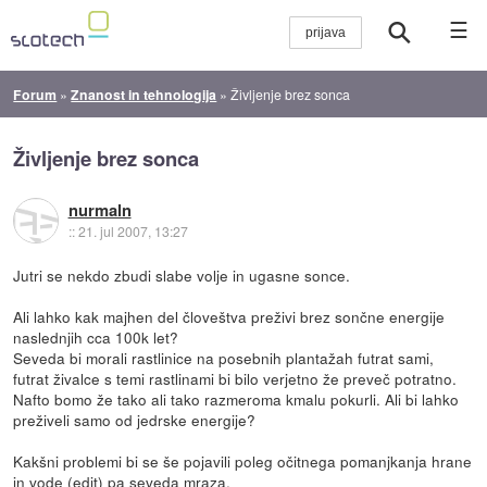
☰
Forum
»
Znanost in tehnologija
»
Življenje brez sonca
Življenje brez sonca
nurmaln
::
21. jul 2007, 13:27
Jutri se nekdo zbudi slabe volje in ugasne sonce.
Ali lahko kak majhen del človeštva preživi brez sončne energije
naslednjih cca 100k let?
Seveda bi morali rastlinice na posebnih plantažah futrat sami,
futrat živalce s temi rastlinami bi bilo verjetno že preveč potratno.
Nafto bomo že tako ali tako razmeroma kmalu pokurli. Ali bi lahko
preživeli samo od jedrske energije?
Kakšni problemi bi se še pojavili poleg očitnega pomanjkanja hrane
in vode (edit) pa seveda mraza.