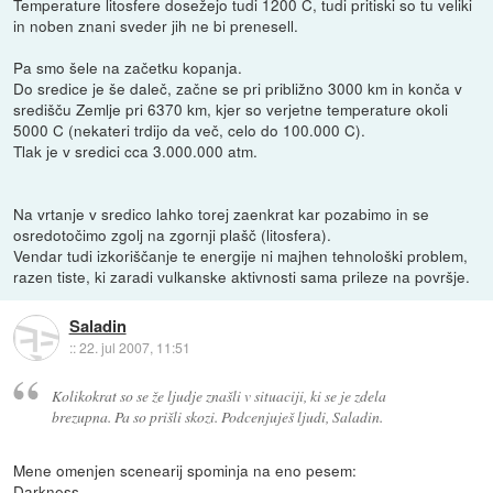
Temperature litosfere dosežejo tudi 1200 C, tudi pritiski so tu veliki
in noben znani sveder jih ne bi prenesell.
Pa smo šele na začetku kopanja.
Do sredice je še daleč, začne se pri približno 3000 km in konča v
središču Zemlje pri 6370 km, kjer so verjetne temperature okoli
5000 C (nekateri trdijo da več, celo do 100.000 C).
Tlak je v sredici cca 3.000.000 atm.
Na vrtanje v sredico lahko torej zaenkrat kar pozabimo in se
osredotočimo zgolj na zgornji plašč (litosfera).
Vendar tudi izkoriščanje te energije ni majhen tehnološki problem,
razen tiste, ki zaradi vulkanske aktivnosti sama prileze na površje.
Saladin
::
22. jul 2007, 11:51
Kolikokrat so se že ljudje znašli v situaciji, ki se je zdela
brezupna. Pa so prišli skozi. Podcenjuješ ljudi, Saladin.
Mene omenjen scenearij spominja na eno pesem:
Darkness