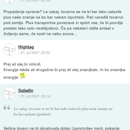
Propadanje opreme? Le zakaj, tovarne se ne bi kar tako ustavile
plus naše znanje ne bo kar nekam izpuhtelo. Pač narediš tovarno
pod zemljo. Plus transportne povezave in sploh vse, če bi površje
postalo tako zelo neobljudeno. Če pa nekateri vidite smisel v
življenju samo, če sveti na nebu sonce...
Highlag
::
21. jul 2007, 22:50
Prej ali slej bi mrknili.
Energije takše ali drugačne bi prej ali slej zmanjkalo. In ko zmanjka
energije
Saladin
::
21. jul 2007, 23:14
Le zakaj, tovarne se ne bi kar tako ustavile plus naše znanje ne
bo kar nekam izpuhtelo.
Večina tovarn ne bi obratovala dolgo (zamrznitev morij, pokanje