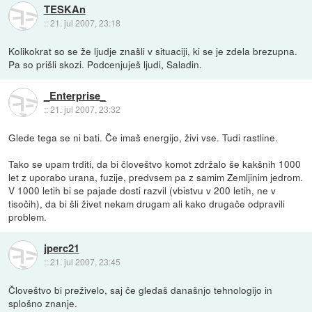
TESKAn
::
21. jul 2007, 23:18
Kolikokrat so se že ljudje znašli v situaciji, ki se je zdela brezupna.
Pa so prišli skozi. Podcenjuješ ljudi, Saladin.
_Enterprise_
::
21. jul 2007, 23:32
Glede tega se ni bati. Če imaš energijo, živi vse. Tudi rastline.
Tako se upam trditi, da bi človeštvo komot zdržalo še kakšnih 1000
let z uporabo urana, fuzije, predvsem pa z samim Zemljinim jedrom.
V 1000 letih bi se pajade dosti razvil (vbistvu v 200 letih, ne v
tisočih), da bi šli živet nekam drugam ali kako drugače odpravili
problem.
jperc21
::
21. jul 2007, 23:45
Človeštvo bi preživelo, saj če gledaš današnjo tehnologijo in
splošno znanje.