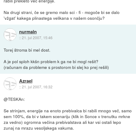
rabili prekleto več energije.
Na drugi strani, če se gremo malo sci - fi - mogoče bi se dalo
'vžgat' kakega plinastega velikana v našem osončju?
nurmaln
::
21. jul 2007, 15:46
Torej štroma bi mel dost.
A je pol sploh kkšn problem k ga ne bi mogl rešit?
(računam da probleme s prostorom bi slej ko prej rešili)
Azrael
::
21. jul 2007, 16:32
@TESKAn:
Se strinjam, energije na enoto prebivalca bi rabili mnogo več, samo
sem 100%, da bi v takem scenariju (klik in Sonce v trenutku mrkne
za vedno) ogromna večina prebivalstava ali kar vsi ostali lepo
zunaj na mrazu vesoljskega vakuma.