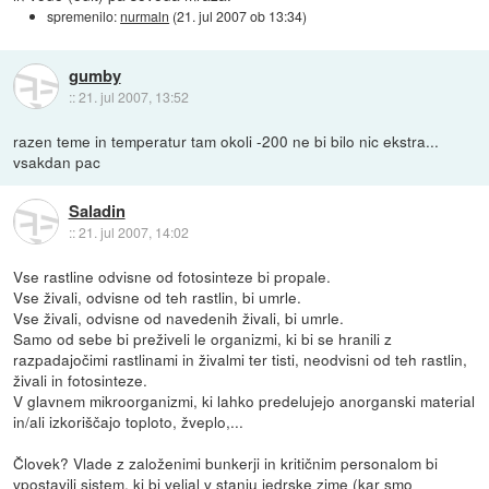
spremenilo:
nurmaln
(
21. jul 2007 ob 13:34
)
gumby
::
21. jul 2007, 13:52
razen teme in temperatur tam okoli -200 ne bi bilo nic ekstra...
vsakdan pac
Saladin
::
21. jul 2007, 14:02
Vse rastline odvisne od fotosinteze bi propale.
Vse živali, odvisne od teh rastlin, bi umrle.
Vse živali, odvisne od navedenih živali, bi umrle.
Samo od sebe bi preživeli le organizmi, ki bi se hranili z
razpadajočimi rastlinami in živalmi ter tisti, neodvisni od teh rastlin,
živali in fotosinteze.
V glavnem mikroorganizmi, ki lahko predelujejo anorganski material
in/ali izkoriščajo toploto, žveplo,...
Človek? Vlade z založenimi bunkerji in kritičnim personalom bi
vpostavili sistem, ki bi veljal v stanju jedrske zime (kar smo