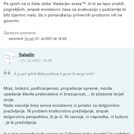
Pa sploh ne iz čiste zlobe Vladarjev sveta™, ki bi se lepo znebili
pogrešljivih, ampak enostavno časa za evakuacijo v podzemlje bi
bilo izjemno malo, da o pomanjkanju primernih prostorov niti ne
govorim.
Zgodovina sprememb…
spremenil:
Azrael
(
21. jul 2007 ob 16:33
)
Saladin
::
21. jul 2007, 16:36
A je pol sploh kkšn problem k ga ne bi mogl rešit?
Mraz, bolezni, podhranjenost, propadanje opreme, morda
upadanje števila prebivalstva in brezupnost,... bi sčasoma terjali
svoje.
Naše osončje brez sonca enostavno ni prostor za dolgoročno
preživljanje. Ni problem kratkoročno preživljanje, ampak
dolgoročna perspektiva, ki je ni. Ni razvoja, ni napredka, ni kulture
- je le preživljanje.
In s tem propade tudi upanje na "vžiganje kake zvezde" in podobni