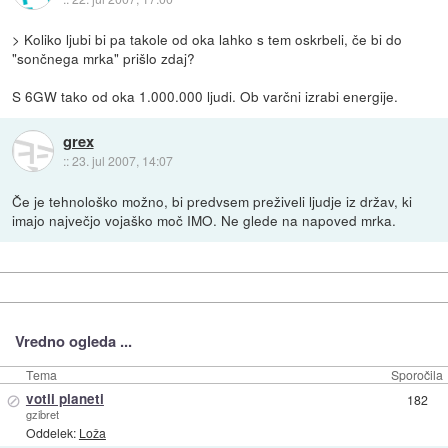
> Koliko ljubi bi pa takole od oka lahko s tem oskrbeli, če bi do
"sončnega mrka" prišlo zdaj?
S 6GW tako od oka 1.000.000 ljudi. Ob varčni izrabi energije.
grex
::
23. jul 2007, 14:07
Če je tehnološko možno, bi predvsem preživeli ljudje iz držav, ki
imajo največjo vojaško moč IMO. Ne glede na napoved mrka.
Vredno ogleda ...
Tema
Sporočila
⊘
votli planeti
182
gzibret
Oddelek:
Loža