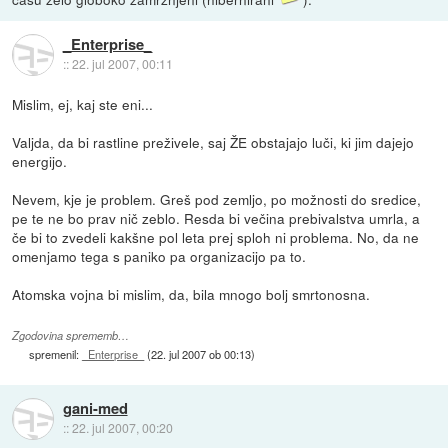
_Enterprise_
::
22. jul 2007, 00:11
Mislim, ej, kaj ste eni...
Valjda, da bi rastline preživele, saj ŽE obstajajo luči, ki jim dajejo
energijo.
Nevem, kje je problem. Greš pod zemljo, po možnosti do sredice,
pe te ne bo prav nič zeblo. Resda bi večina prebivalstva umrla, a
če bi to zvedeli kakšne pol leta prej sploh ni problema. No, da ne
omenjamo tega s paniko pa organizacijo pa to.
Atomska vojna bi mislim, da, bila mnogo bolj smrtonosna.
Zgodovina sprememb…
spremenil:
_Enterprise_
(
22. jul 2007 ob 00:13
)
gani-med
::
22. jul 2007, 00:20