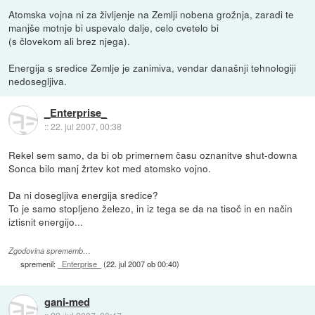
Atomska vojna ni za življenje na Zemlji nobena grožnja, zaradi te
manjše motnje bi uspevalo dalje, celo cvetelo bi
(s človekom ali brez njega).
Energija s sredice Zemlje je zanimiva, vendar današnji tehnologiji
nedosegljiva.
_Enterprise_
::
22. jul 2007, 00:38
Rekel sem samo, da bi ob primernem času oznanitve shut-downa
Sonca bilo manj žrtev kot med atomsko vojno.
Da ni dosegljiva energija sredice?
To je samo stopljeno železo, in iz tega se da na tisoč in en način
iztisnit energijo...
Zgodovina sprememb…
spremenil:
_Enterprise_
(
22. jul 2007 ob 00:40
)
gani-med