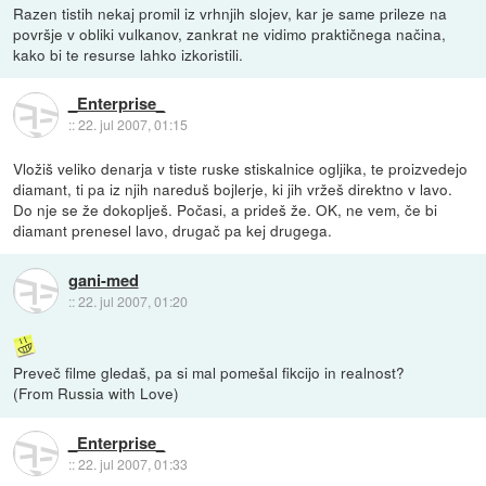
Razen tistih nekaj promil iz vrhnjih slojev, kar je same prileze na
površje v obliki vulkanov, zankrat ne vidimo praktičnega načina,
kako bi te resurse lahko izkoristili.
_Enterprise_
::
22. jul 2007, 01:15
Vložiš veliko denarja v tiste ruske stiskalnice ogljika, te proizvedejo
diamant, ti pa iz njih nareduš bojlerje, ki jih vržeš direktno v lavo.
Do nje se že dokoplješ. Počasi, a prideš že. OK, ne vem, če bi
diamant prenesel lavo, drugač pa kej drugega.
gani-med
::
22. jul 2007, 01:20
Preveč filme gledaš, pa si mal pomešal fikcijo in realnost?
(From Russia with Love)
_Enterprise_
::
22. jul 2007, 01:33