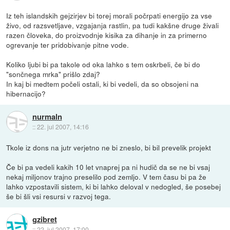
Iz teh islandskih gejzirjev bi torej morali počrpati energijo za vse
živo, od razsvetljave, vzgajanja rastlin, pa tudi kakšne druge živali
razen človeka, do proizvodnje kisika za dihanje in za primerno
ogrevanje ter pridobivanje pitne vode.
Koliko ljubi bi pa takole od oka lahko s tem oskrbeli, če bi do
"sončnega mrka" prišlo zdaj?
In kaj bi medtem počeli ostali, ki bi vedeli, da so obsojeni na
hibernacijo?
nurmaln
::
22. jul 2007, 14:16
Tkole iz dons na jutr verjetno ne bi zneslo, bi bil prevelik projekt
Če bi pa vedeli kakih 10 let vnaprej pa ni hudič da se ne bi vsaj
nekaj miljonov trajno preselilo pod zemljo. V tem času bi pa že
lahko vzpostavili sistem, ki bi lahko deloval v nedogled, še posebej
še bi šli vsi resursi v razvoj tega.
gzibret
::
22. jul 2007, 17:00