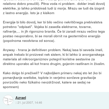
relativno dobro preučili). Pitna voda ni problem . dokler imaš dovolj
elektrike, jo lahko pridobivaš tudi iz morja. Mrazu se tudi da izognit
z lastno energijo. Isto je z kisikom
Energije bi bilo dovolj, ker bi bilo večino nekritičnega prebivalstva
potrebno "odpisati". Vojska bi zasedla elektrarne, tovarne,
rafinerije,... in jih rigorozno branila. Če bi zaradi mrazu večino tega
postao neuporabno, bi se morali obrnit na geotermično energijo
(popolnoma neodvisna od sonca).
Anyway - hrana je definitiven problem. Nekaj lasa bi seveda imeli,
ampak trebalo bi proizvest nek sistem, ki bi lahko iz anorganskega
materiala ali mikroorganizmov potegnil koristne sestavine za
direktno uporabo ali kot hrano drugim, gojenim rastlinam in živalim.
Kako dolgo bi preživeli? V najboljšem primeru nekaj sto let (ko bi
pomanjkanje svetlobe, toplote in verjetno sončeve gravitacije
povrzočilo neko fizikalno nevzdržnost, katere se sedaj ne
spomnem)
Azrael
::
21. jul 2007, 14:46