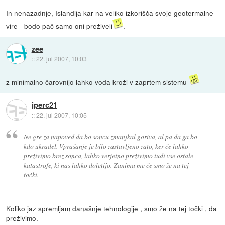
In nenazadnje, Islandija kar na veliko izkorišča svoje geotermalne
vire - bodo pač samo oni preživeli
.
zee
::
22. jul 2007, 10:03
z minimalno čarovnijo lahko voda kroži v zaprtem sistemu
jperc21
::
22. jul 2007, 10:05
Ne gre za napoved da bo soncu zmanjkal goriva, al pa da ga bo
kdo ukradel. Vprašanje je bilo zastavljeno zato, ker če lahko
preživimo brez sonca, lahko verjetno preživimo tudi vse ostale
katastrofe, ki nas lahko doletijo. Zanima me če smo že na tej
točki.
Koliko jaz spremljam današnje tehnologije , smo že na tej točki , da
preživimo.