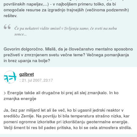
površinskih napeljav,...) - v najboljšem primeru toliko, da bi
omogočale resurse za izgradnjo trajnejših (večinoma podzemnih)
rešitev.
Če pa nekateri vidite smisel v življenju samo, če sveti na nebu
sonce...
Govorim dolgoročno. Misliš, da je človečanstvo mentalno sposobno
preživeti v zmrznjenem svetu večne teme? Večnega pomanjkanja
in brez upanja na bolje?
gzibret
::
21. jul 2007, 23:17
> Energije takše ali drugačne bi prej ali slej zmanjkalo. In ko
zmanjka energije
Ja, čez par milijard let ali še več, ko bi ugasnil jedrski reaktor v
središču Zemlje. Na površju bi bila temperatura strašno nizka, kar
pomeni ogromne izkoristke pri izkoriščanju geotermalne energije.
Večji šment bi res bil padec pritiska, ko bi se cela atmosfera strdila.