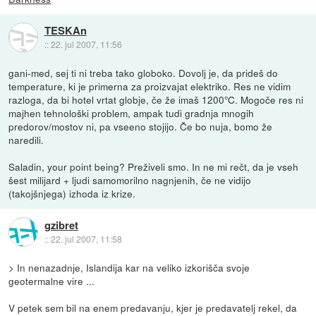
TESKAn
::
22. jul 2007, 11:56
gani-med, sej ti ni treba tako globoko. Dovolj je, da prideš do
temperature, ki je primerna za proizvajat elektriko. Res ne vidim
razloga, da bi hotel vrtat globje, če že imaš 1200°C. Mogoče res ni
majhen tehnološki problem, ampak tudi gradnja mnogih
predorov/mostov ni, pa vseeno stojijo. Če bo nuja, bomo že
naredili.
Saladin, your point being? Preživeli smo. In ne mi rečt, da je vseh
šest milijard + ljudi samomorilno nagnjenih, če ne vidijo
(takojšnjega) izhoda iz krize.
gzibret
::
22. jul 2007, 11:58
> In nenazadnje, Islandija kar na veliko izkorišča svoje
geotermalne vire ...
V petek sem bil na enem predavanju, kjer je predavatelj rekel, da