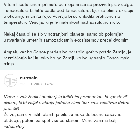
V tem hipotetičnem primeru po moje ni šanse preživeti prav dolgo.
Temperatura bi hitro padla pod temperaturo, kjer se plini v ozračju
utekočinijo in zmrznrejo. Površje bi se ohladilo praktično na
temperaturo Vesolja, ki je le malenkost nad absulutno ničlo.
Nekaj časa bi še šlo v notranjosti planeta. samo ob polomijah
ustvarjanja umetnih samozadostnih ekosistemov precej dvomim.
Ampak, ker bo Sonce preden bo porabilo gorivo požrlo Zemljo, je
razmišljanja kaj in kako bo na Zemlji, ko bo ugasnilo Sonce malo
mimo.
nurmaln
::
21. jul 2007, 14:57
Vlade z založenimi bunkerji in kritičnim personalom bi vpostavili
sistem, ki bi veljal v stanju jedrske zime (kar smo relativno dobro
preučili)
Že že, samo v tistih planih je bilo za neko določeno časovno
obdobje, potem pa spet vse po starem. Mene zanima bolj
indefinitely