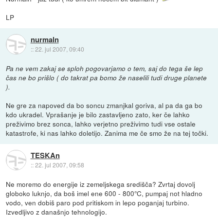
LP
nurmaln
::
22. jul 2007, 09:40
Pa ne vem zakaj se sploh pogovarjamo o tem, saj do tega še lep
čas ne bo prišlo ( do takrat pa bomo že naselili tudi druge planete
).
Ne gre za napoved da bo soncu zmanjkal goriva, al pa da ga bo
kdo ukradel. Vprašanje je bilo zastavljeno zato, ker če lahko
preživimo brez sonca, lahko verjetno preživimo tudi vse ostale
katastrofe, ki nas lahko doletijo. Zanima me če smo že na tej točki.
TESKAn
::
22. jul 2007, 09:58
Ne moremo do energije iz zemeljskega središča? Zvrtaj dovolj
globoko luknjo, da boš imel ene 600 - 800°C, pumpaj not hladno
vodo, ven dobiš paro pod pritiskom in lepo poganjaj turbino.
Izvedljivo z današnjo tehnologijo.