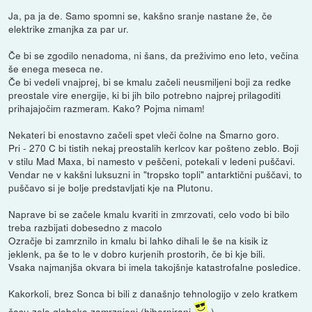
Ja, pa ja de. Samo spomni se, kakšno sranje nastane že, če
elektrike zmanjka za par ur.
Če bi se zgodilo nenadoma, ni šans, da preživimo eno leto, večina
še enega meseca ne.
Če bi vedeli vnajprej, bi se kmalu začeli neusmiljeni boji za redke
preostale vire energije, ki bi jih bilo potrebno najprej prilagoditi
prihajajočim razmeram. Kako? Pojma nimam!
Nekateri bi enostavno začeli spet vleči čolne na Šmarno goro.
Pri - 270 C bi tistih nekaj preostalih kerlcov kar pošteno zeblo. Boji
v stilu Mad Maxa, bi namesto v peščeni, potekali v ledeni puščavi.
Vendar ne v kakšni luksuzni in "tropsko topli" antarktični puščavi, to
puščavo si je bolje predstavljati kje na Plutonu.
Naprave bi se začele kmalu kvariti in zmrzovati, celo vodo bi bilo
treba razbijati dobesedno z macolo
Ozračje bi zamrznilo in kmalu bi lahko dihali le še na kisik iz
jeklenk, pa še to le v dobro kurjenih prostorih, če bi kje bili.
Vsaka najmanjša okvara bi imela takojšnje katastrofalne posledice.
Kakorkoli, brez Sonca bi bili z današnjo tehnologijo v zelo kratkem
času zelo globoko zamrznjeni (hibernirani
).