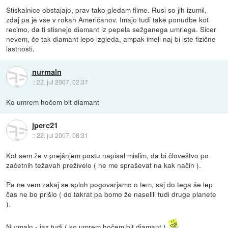
Stiskalnice obstajajo, prav tako gledam filme. Rusi so jih izumil,
zdaj pa je vse v rokah Američanov. Imajo tudi take ponudbe kot
recimo, da ti stisnejo diamant iz pepela sežganega umrlega. Sicer
nevem, če tak diamant lepo izgleda, ampak imeli naj bi iste fizične
lastnosti.
nurmaln
::
22. jul 2007, 02:37
Ko umrem hočem bit diamant
jperc21
::
22. jul 2007, 08:31
Kot sem že v prejšnjem postu napisal mislim, da bi človeštvo po
začetnih težavah preživelo ( ne me spraševat na kak način ).
Pa ne vem zakaj se sploh pogovarjamo o tem, saj do tega še lep
čas ne bo prišlo ( do takrat pa bomo že naselili tudi druge planete
).
Nurmaln - jaz tudi ( ko umrem hočem bit diamant )