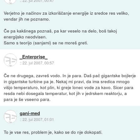
::
22. jul 2007, 00:47
Verjetno je načinov za izkoriščanje energije iz sredce res veliko,
vendar jih ne poznamo.
Če pa kakšnega poznaš, pa kar veselo na delo, boš takoj
energijsko neodvisen.
Samo s teorijo (sanjami) se ne moreš greti.
_Enterprise_
::
22. jul 2007, 00:57
Če ne drugega, zavreš vodo. In je para. Daš pač gigantske bojlerje
in gigantske turbine pa je. Nekaj mi pravi, da ima sredica mnogo
višjo temperaturo, kot plin, ki greje lonec vode za kavo. Sicer para
resda nebi dosegala temperatur, kot jih v jedrskem reaktorju, a
para je še vseeno para.
gani-med
::
22. jul 2007, 01:01
To je vse res, problem je, kako se do nje dokopati.