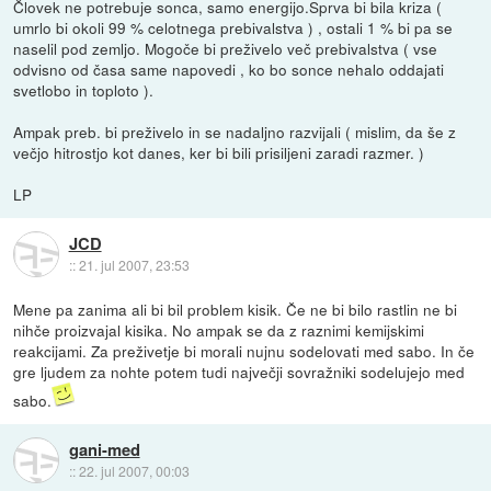
Človek ne potrebuje sonca, samo energijo.Sprva bi bila kriza (
umrlo bi okoli 99 % celotnega prebivalstva ) , ostali 1 % bi pa se
naselil pod zemljo. Mogoče bi preživelo več prebivalstva ( vse
odvisno od časa same napovedi , ko bo sonce nehalo oddajati
svetlobo in toploto ).
Ampak preb. bi preživelo in se nadaljno razvijali ( mislim, da še z
večjo hitrostjo kot danes, ker bi bili prisiljeni zaradi razmer. )
LP
JCD
::
21. jul 2007, 23:53
Mene pa zanima ali bi bil problem kisik. Če ne bi bilo rastlin ne bi
nihče proizvajal kisika. No ampak se da z raznimi kemijskimi
reakcijami. Za preživetje bi morali nujnu sodelovati med sabo. In če
gre ljudem za nohte potem tudi največji sovražniki sodelujejo med
sabo.
gani-med
::
22. jul 2007, 00:03