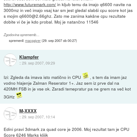
http://www.futuremark.com/
in kljub temu da imajo q6600 navite na
3000mz in več imajo vsaj kar sm jest gledal slabši cpu score kot jas
s mojim q6600@2.66ghz. Zato me zanima kakšne cpu rezultate
dobite vi če je kdo probal. Moj je natančno 11546
Zgodovina sprememb…
spremenil:
macgajver
(
29. sep 2007 ob 00:27
)
Klampfer
::
29. sep 2007, 09:29
Izi: Zgleda da imava isto matično in CPU
, s tem da imam jaz
vodno hlajenje Zalman Reserator 1+. Jaz sem iz prve dal na
420MH FSB in je vse ok. Zaradi temepratur pa ne grem na več kot
3GHz
M-XXXX
::
29. sep 2007, 10:14
Edini pravi 3dmark za quad core je 2006. Moj rezultat tam je CPU
Score 6246 Marks
kliiik