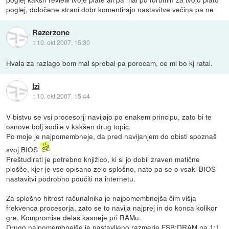
poglej, določene strani dobr komentirajo nastavitve večina pa ne
Razerzone
::
10. okt 2007, 15:30
Hvala za razlago bom mal sprobal pa porocam, ce mi bo kj ratal.
Izi
::
10. okt 2007, 15:44
V bistvu se vsi procesorji navijajo po enakem principu, zato bi te
osnove bolj sodile v kakšen drug topic.
Po moje je najpomembneje, da pred navijanjem do obisti spoznaš
svoj BIOS
Preštudirati je potrebno knjižico, ki si jo dobil zraven matične
plošče, kjer je vse opisano zelo splošno, nato pa se o vsaki BIOS
nastavitvi podrobno poučiti na internetu.
Za splošno hitrost računalnika je najpomembnejša čim višja
frekvenca procesorja, zato se to navija najprej in do konca kolikor
gre. Kompromise delaš kasneje pri RAMu.
Drugo najpomembnejše je nastavljeno razmerje FSB:DRAM na 1:1