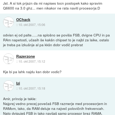
Jst. A si tok prjazn da mi napises tocn postopek kako spravim
Q6600 na 3.0 ghz... men nikakor ne rata naviti procesorja:D
OChack
::
10. okt 2007, 15:06
odvisn ej od palte......na splošno se poviša FSB, dvigne CPU in pa
RAm napetosti, učasih še kakšn chipset to je najbl za laike, ostalo
je treba pa izkušnje al pa kkšn dobr vodič prebrat
Razerzone
::
10. okt 2007, 15:12
Kje bi pa lahk najdu ksn dobr vodic?
Izi
::
10. okt 2007, 15:18
Amir, princip je takle:
Najprej vedno precej povečaš FSB razmerje med procesorjem in
RAMom, tako, da RAM deluje na največ polovičnih frekvencah.
Nato dviguješ FSB in tako navijaš samo procesor brez RAMA.