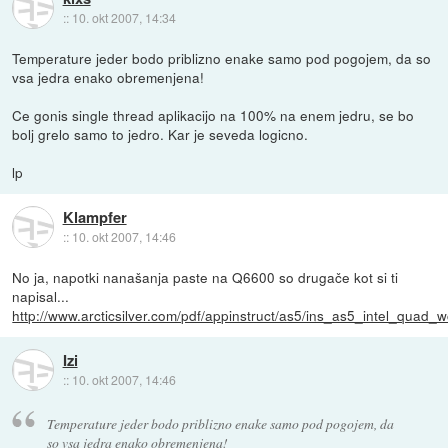
::
10. okt 2007, 14:34
Temperature jeder bodo priblizno enake samo pod pogojem, da so
vsa jedra enako obremenjena!
Ce gonis single thread aplikacijo na 100% na enem jedru, se bo
bolj grelo samo to jedro. Kar je seveda logicno.
lp
Klampfer
::
10. okt 2007, 14:46
No ja, napotki nanašanja paste na Q6600 so drugače kot si ti
napisal...
http://www.arcticsilver.com/pdf/appinstruct/as5/ins_as5_intel_quad_
Izi
::
10. okt 2007, 14:46
Temperature jeder bodo priblizno enake samo pod pogojem, da
so vsa jedra enako obremenjena!