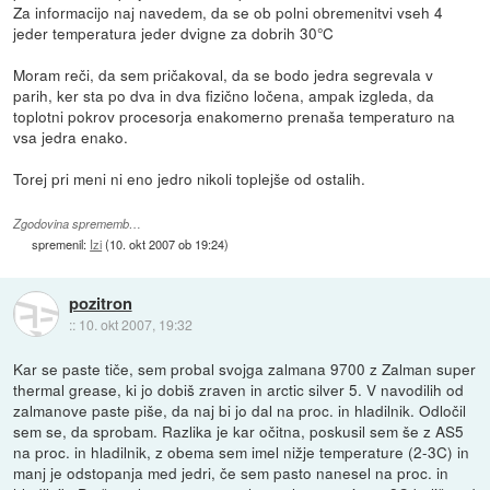
Za informacijo naj navedem, da se ob polni obremenitvi vseh 4
jeder temperatura jeder dvigne za dobrih 30°C
Moram reči, da sem pričakoval, da se bodo jedra segrevala v
parih, ker sta po dva in dva fizično ločena, ampak izgleda, da
toplotni pokrov procesorja enakomerno prenaša temperaturo na
vsa jedra enako.
Torej pri meni ni eno jedro nikoli toplejše od ostalih.
Zgodovina sprememb…
spremenil:
Izi
(
10. okt 2007 ob 19:24
)
pozitron
::
10. okt 2007, 19:32
Kar se paste tiče, sem probal svojga zalmana 9700 z Zalman super
thermal grease, ki jo dobiš zraven in arctic silver 5. V navodilih od
zalmanove paste piše, da naj bi jo dal na proc. in hladilnik. Odločil
sem se, da sprobam. Razlika je kar očitna, poskusil sem še z AS5
na proc. in hladilnik, z obema sem imel nižje temperature (2-3C) in
manj je odstopanja med jedri, če sem pasto nanesel na proc. in