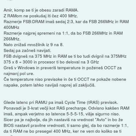
Amir, komp se ti je obesu zaradi RAMA.
Z RAMom ne poskušaj iti čez 400 MHz.
Razmerje FSB:DRAM imaš sedaj 2:3, kar da FSB 266MHz in RAM
400MHz
Razmerje najprej spremeni na 1:1, da bo FSB 266MHz in RAM
266MHz.
Nato znižaš množilnik iz 9 na 8.
Sedaj pa začneš navijati.
FSB dvigneš na 375 MHz in RAM se ti bo tudi dvignil na 375MHz
375 x 8 = 3000 in procesor ti bo deloval na 3 GHz
Greš v Windows in preveriš temperature in poženeš OCCT za
najmanj pol ure.
Če temperature niso previsoke in če ti OCCT ne pokaže nobene
napake, potem lahko navijaš naprej ali zaključiš.
Glede latenc pri RAMU pa imaš Cycle Time (tRAS) previsok.
Ponavadi je 3-krat večji kot RAS precharge. Odvisno kakšen RAM
imaš, ampak verjetno so latence 5-5-5-15, višje sigurno niso.
Sicer pa je najbolje, da jih nastaviš na vrednost "Avto" in bo že
BIOS nastavil pravilne vrednosti, ti samo glej, da bo razmerje 1:1,
da ti RAM ne bo presegel 400 MHz, ker ne vem do koliko se ti