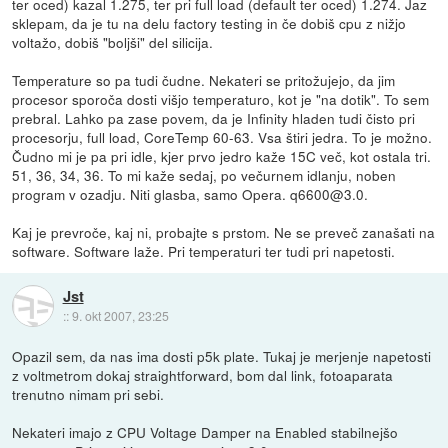
ter oced) kazal 1.275, ter pri full load (default ter oced) 1.274. Jaz
sklepam, da je tu na delu factory testing in če dobiš cpu z nižjo
voltažo, dobiš "boljši" del silicija.
Temperature so pa tudi čudne. Nekateri se pritožujejo, da jim
procesor sporoča dosti višjo temperaturo, kot je "na dotik". To sem
prebral. Lahko pa zase povem, da je Infinity hladen tudi čisto pri
procesorju, full load, CoreTemp 60-63. Vsa štiri jedra. To je možno.
Čudno mi je pa pri idle, kjer prvo jedro kaže 15C več, kot ostala tri.
51, 36, 34, 36. To mi kaže sedaj, po večurnem idlanju, noben
program v ozadju. Niti glasba, samo Opera. q6600@3.0.
Kaj je prevroče, kaj ni, probajte s prstom. Ne se preveč zanašati na
software. Software laže. Pri temperaturi ter tudi pri napetosti.
Jst
::
9. okt 2007, 23:25
Opazil sem, da nas ima dosti p5k plate. Tukaj je merjenje napetosti
z voltmetrom dokaj straightforward, bom dal link, fotoaparata
trenutno nimam pri sebi.
Nekateri imajo z CPU Voltage Damper na Enabled stabilnejšo