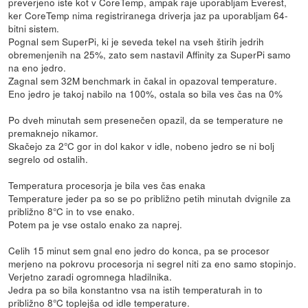
preverjeno iste kot v CoreTemp, ampak raje uporabljam Everest,
ker CoreTemp nima registriranega driverja jaz pa uporabljam 64-
bitni sistem.
Pognal sem SuperPi, ki je seveda tekel na vseh štirih jedrih
obremenjenih na 25%, zato sem nastavil Affinity za SuperPi samo
na eno jedro.
Zagnal sem 32M benchmark in čakal in opazoval temperature.
Eno jedro je takoj nabilo na 100%, ostala so bila ves čas na 0%
Po dveh minutah sem presenečen opazil, da se temperature ne
premaknejo nikamor.
Skačejo za 2°C gor in dol kakor v idle, nobeno jedro se ni bolj
segrelo od ostalih.
Temperatura procesorja je bila ves čas enaka
Temperature jeder pa so se po približno petih minutah dvignile za
približno 8°C in to vse enako.
Potem pa je vse ostalo enako za naprej.
Celih 15 minut sem gnal eno jedro do konca, pa se procesor
merjeno na pokrovu procesorja ni segrel niti za eno samo stopinjo.
Verjetno zaradi ogromnega hladilnika.
Jedra pa so bila konstantno vsa na istih temperaturah in to
približno 8°C toplejša od idle temperature.