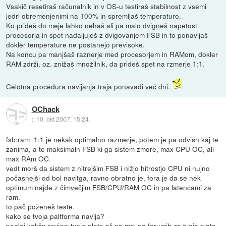
Vsakič resetiraš računalnik in v OS-u testiraš stabilnost z vsemi
jedri obremenjenimi na 100% in spremljaš temperaturo.
Ko prideš do meje lahko nehaš ali pa malo dvigneš napetost
procesorja in spet nadaljuješ z dvigovanjem FSB in to ponavljaš
dokler temperature ne postanejo previsoke.
Na koncu pa manjšaš raznerje med procesorjem in RAMom, dokler
RAM zdrži, oz. znižaš množilnik, da prideš spet na rzmerje 1:1.
Celotna procedura navijanja traja ponavadi več dni.
OChack
::
10. okt 2007, 15:24
fsb:ram=1:1 je nekak optimalno razmerje, potem je pa odvisn kaj te
zanima, a te maksimaln FSB ki ga sistem zmore, max CPU OC, ali
max RAm OC.
vedt morš da sistem z hitrejšim FSB i nižjo hitrostjo CPU ni nujno
počasnejši od bol navitga, ravno obratno je, fora je da se nek
optimum najde z čimvečjim FSB/CPU/RAM OC in pa latencami za
ram.
to pač poženeš teste.
kako se tvoja paltforma navija?
poglej kakšn review tvoje plate ali pa mal po forumih za tvojo plato