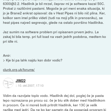
6300@2.2. Hladilnik je bil mrzel, čeprav mi je software kazal 50C.
Probal z različnimi pastami. Mogoče je pri meni enaka situacija, ki
jo je Brane2 enkrat opisoval: da v Heat Pipes ni bilo nič plina. Ker,
kolikor sem imel priliko videti (tudi na moji p5k in prenosniku), se
heat pipes največ segrevajo, glede na ostalo površino hladilnika.
Jaz sumim na software problem pri opisanem prvem jedru. Le
zakaj bi bila temp. pri full load na vseh jedrih podobna, medtem ko
pri idle ni.
Amir:
> Kje bi pa lahk najdu ksn dobr vodic?
clunk.org.uk/forums/
JIM22
::
10. okt 2007, 17:10
Vidim da razvijate toplo vodo. Hladilnik dej dol, poglej če je pasta
lepo razmazana po procu oz. če je biu stik dober med hladilnikom
in procom. Če ni moreš bolš pritrdit hladilnik, ker 13C je velik
razlike med jedri. Da ne bo ker pametn da če poganjaš program ki