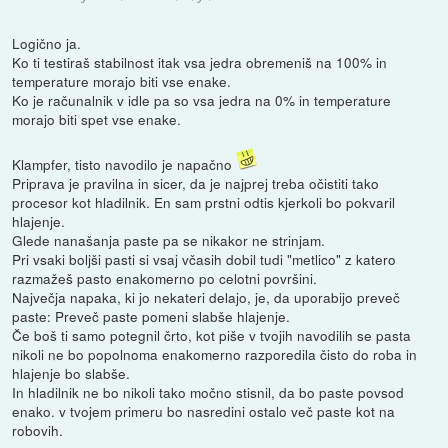
Logično ja.
Ko ti testiraš stabilnost itak vsa jedra obremeniš na 100% in
temperature morajo biti vse enake.
Ko je računalnik v idle pa so vsa jedra na 0% in temperature
morajo biti spet vse enake.
Klampfer, tisto navodilo je napačno
Priprava je pravilna in sicer, da je najprej treba očistiti tako
procesor kot hladilnik. En sam prstni odtis kjerkoli bo pokvaril
hlajenje.
Glede nanašanja paste pa se nikakor ne strinjam.
Pri vsaki boljši pasti si vsaj včasih dobil tudi "metlico" z katero
razmažeš pasto enakomerno po celotni površini.
Največja napaka, ki jo nekateri delajo, je, da uporabijo preveč
paste: Preveč paste pomeni slabše hlajenje.
Če boš ti samo potegnil črto, kot piše v tvojih navodilih se pasta
nikoli ne bo popolnoma enakomerno razporedila čisto do roba in
hlajenje bo slabše.
In hladilnik ne bo nikoli tako močno stisnil, da bo paste povsod
enako. v tvojem primeru bo nasredini ostalo več paste kot na
robovih.