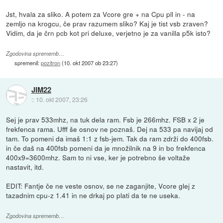
Jst, hvala za sliko. A potem za Vcore gre + na Cpu pll in - na
zemljo na krogcu, če prav razumem sliko? Kaj je tist vsb zraven?
Vidim, da je črn pcb kot pri deluxe, verjetno je za vanilla p5k isto?
Zgodovina sprememb…
spremenil:
pozitron
(
10. okt 2007 ob 23:27
)
JIM22
::
10. okt 2007, 23:26
Sej je prav 533mhz, na tuk dela ram. Fsb je 266mhz. FSB x 2 je
frekfenca rama. Ufff še osnov ne poznaš. Dej na 533 pa navijaj od
tam. To pomeni da imaš 1:1 z fsb-jem. Tak da ram zdrži do 400fsb.
in če daš na 400fsb pomeni da je množilnik na 9 in bo frekfenca
400x9=3600mhz. Sam to ni vse, ker je potrebno še voltaže
nastavit, itd.
EDIT: Fantje če ne veste osnov, se ne zaganjite, Vcore glej z
tazadnim cpu-z 1.41 in ne drkaj po plati da te ne useka.
Zgodovina sprememb…