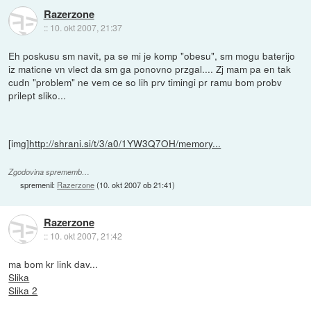
Razerzone
::
10. okt 2007, 21:37
Eh poskusu sm navit, pa se mi je komp "obesu", sm mogu baterijo
iz maticne vn vlect da sm ga ponovno przgal.... Zj mam pa en tak
cudn "problem" ne vem ce so lih prv timingi pr ramu bom probv
prilept sliko...
[img]
http://shrani.si/t/3/a0/1YW3Q7OH/memory...
Zgodovina sprememb…
spremenil:
Razerzone
(
10. okt 2007 ob 21:41
)
Razerzone
::
10. okt 2007, 21:42
ma bom kr link dav...
Slika
Slika 2