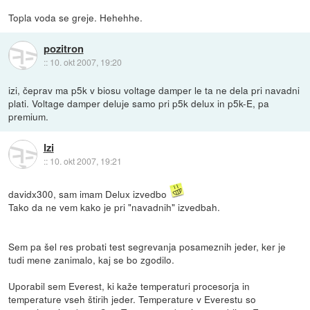
Topla voda se greje. Hehehhe.
pozitron
::
10. okt 2007, 19:20
izi, čeprav ma p5k v biosu voltage damper le ta ne dela pri navadni
plati. Voltage damper deluje samo pri p5k delux in p5k-E, pa
premium.
Izi
::
10. okt 2007, 19:21
davidx300, sam imam Delux izvedbo
Tako da ne vem kako je pri "navadnih" izvedbah.
Sem pa šel res probati test segrevanja posameznih jeder, ker je
tudi mene zanimalo, kaj se bo zgodilo.
Uporabil sem Everest, ki kaže temperaturi procesorja in
temperature vseh štirih jeder. Temperature v Everestu so