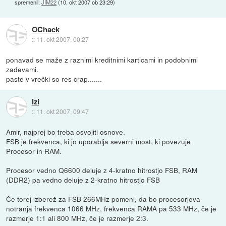
spremenil:
JIM22
(
10. okt 2007 ob 23:29
)
OChack
::
11. okt 2007, 00:27
ponavad se maže z raznimi kreditnimi karticami in podobnimi
zadevami.
paste v vrečki so res crap.......
Izi
::
11. okt 2007, 09:47
Amir, najprej bo treba osvojiti osnove.
FSB je frekvenca, ki jo uporablja severni most, ki povezuje
Procesor in RAM.
Procesor vedno Q6600 deluje z 4-kratno hitrostjo FSB, RAM
(DDR2) pa vedno deluje z 2-kratno hitrostjo FSB
Če torej izberež za FSB 266MHz pomeni, da bo procesorjeva
notranja frekvenca 1066 MHz, frekvenca RAMA pa 533 MHz, če je
razmerje 1:1 ali 800 MHz, če je razmerje 2:3.