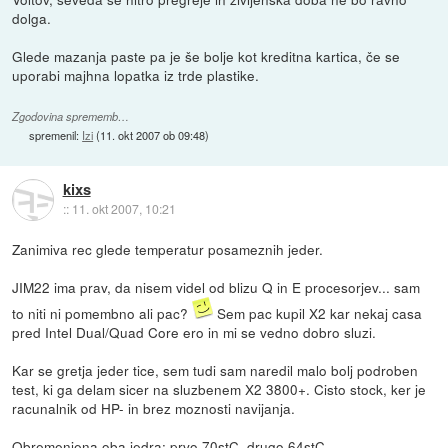
dolga.
Glede mazanja paste pa je še bolje kot kreditna kartica, če se
uporabi majhna lopatka iz trde plastike.
Zgodovina sprememb…
spremenil:
Izi
(
11. okt 2007 ob 09:48
)
kixs
::
11. okt 2007, 10:21
Zanimiva rec glede temperatur posameznih jeder.
JIM22 ima prav, da nisem videl od blizu Q in E procesorjev... sam
to niti ni pomembno ali pac?
Sem pac kupil X2 kar nekaj casa
pred Intel Dual/Quad Core ero in mi se vedno dobro sluzi.
Kar se gretja jeder tice, sem tudi sam naredil malo bolj podroben
test, ki ga delam sicer na sluzbenem X2 3800+. Cisto stock, ker je
racunalnik od HP- in brez moznosti navijanja.
Obremenjena oba jedra: prvo 70stC, drugo 64stC