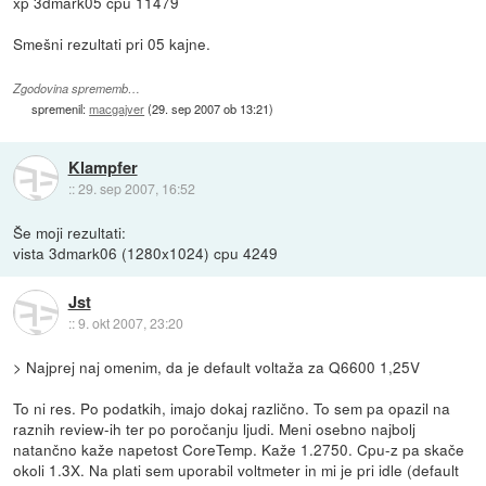
xp 3dmark05 cpu 11479
Smešni rezultati pri 05 kajne.
Zgodovina sprememb…
spremenil:
macgajver
(
29. sep 2007 ob 13:21
)
Klampfer
::
29. sep 2007, 16:52
Še moji rezultati:
vista 3dmark06 (1280x1024) cpu 4249
Jst
::
9. okt 2007, 23:20
> Najprej naj omenim, da je default voltaža za Q6600 1,25V
To ni res. Po podatkih, imajo dokaj različno. To sem pa opazil na
raznih review-ih ter po poročanju ljudi. Meni osebno najbolj
natančno kaže napetost CoreTemp. Kaže 1.2750. Cpu-z pa skače
okoli 1.3X. Na plati sem uporabil voltmeter in mi je pri idle (default