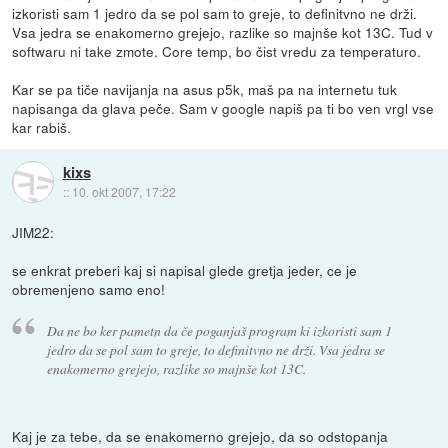
izkoristi sam 1 jedro da se pol sam to greje, to definitvno ne drži.
Vsa jedra se enakomerno grejejo, razlike so majnše kot 13C. Tud v
softwaru ni take zmote. Core temp, bo čist vredu za temperaturo.
Kar se pa tiče navijanja na asus p5k, maš pa na internetu tuk
napisanga da glava peče. Sam v google napiš pa ti bo ven vrgl vse
kar rabiš.
kixs
::
10. okt 2007, 17:22
JIM22:
se enkrat preberi kaj si napisal glede gretja jeder, ce je
obremenjeno samo eno!
Da ne bo ker pametn da če poganjaš program ki izkoristi sam 1
jedro da se pol sam to greje, to definitvno ne drži. Vsa jedra se
enakomerno grejejo, razlike so majnše kot 13C.
Kaj je za tebe, da se enakomerno grejejo, da so odstopanja