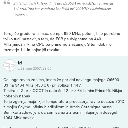
Sintetični testi kažejo, da je doseže RAM pri 800MHz v razmerju
1:1 približno iste rezultate kot RAM pri 900MHz v asinhronem
razmerju.
Torej, če gredo rami max. do npr. 880 MHz, potem jih je potrebno
toliko tudi nastavit, s tem, da FSB pa dvignemo na 440
MHz(množilnik na CPU pa primerno znižamo). S tem dobimo
razmerje 1:1 in najboljši rezultat.
Izi
::
28. sep 2007, 23:05
Če koga ravno zanima, imam že par dni navitega mojega Q6600
B3 na 3464 MHz (433 x 8) pri voltaži 1,44V.
Testiran 12 ur z OCCT in nato še 12 ur z 64-bitnim Prime95. Nikjer
nobenih napak.
To je zgornja meja, kjer temperatura procesorja ravno doseže 70°C
z mojim Scythe Infinity hladilnikom in Arctic Ceramique pasto.
Sem kar zadovoljen, da sem samo z zračnim hlajenjem dosegel
1064 MHz navitje.