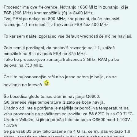
Procesor ima dve frekvence. Notranjo 1066 MHz in zunanjo, ki je
FSB (266 MHz) krat množilnik (9) je 2400 MHz.
Tvoj RAM pa deluje na 800 MHz, kar pomeni, da če nastaviš
razmerje 1:1 ne smeš iti z frekvenco FSB čez 400 MHz
To kar sem naštel zgoraj so vse default vrednosti če nič ne navijaš.
Zato sem ti predlagal, da nastaviš razmerje na 1:1, znižaš
množilnik na 8 in dvigneš FSB na 375 MHz.
Tako bo procesorjeva zunanja frekvenca 3 GHz, RAM pa bo
deloval na 750 MHz.
Če ti te najosnovnejše reči niso jasne potem je bolje, da se
navijanja ne lotevaš
Še besedica glede temperatur in navijanja Q6600.
G0 prenese višje temperature iz zato se bolje navija.
Uradno od Intela potrjena je najvišja priporočljiva temperatura na
vrhu procesorja na zaščitnem pokrovčku za B3 62°C in za G0 71°C
Uradne Voltaže, ki jih priporoča Intel pa so za Q6600 med 1.100V-
1.372V
Se pa vsak B3 prav tako zažene na 4 GHz, če mu daš voltažo 1,6
Voltov, seveda se hitro pregreje in življenska doba ne bo ravno