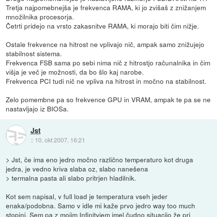
Tretja najpomebnejša je frekvenca RAMA, ki jo zvišaš z znižanjem
množilnika procesorja.
Četrti pridejo na vrsto zakasnitve RAMA, ki morajo biti čim nižje.
Ostale frekvence na hitrost ne vplivajo nič, ampak samo znižujejo
stabilnost sistema.
Frekvenca FSB sama po sebi nima nič z hitrostjo računalnika in čim
višja je več je možnosti, da bo šlo kaj narobe.
Frekvenca PCI tudi nič ne vpliva na hitrost in močno na stabilnost.
Zelo pomembne pa so frekvence GPU in VRAM, ampak te pa se ne
nastavljajo iz BIOSa.
Jst
::
10. okt 2007, 16:21
> Jst, če ima eno jedro močno različno temperaturo kot druga
jedra, je vedno kriva slaba oz, slabo nanešena
> termalna pasta ali slabo pritrjen hladilnik.
Kot sem napisal, v full load je temperatura vseh jeder
enaka/podobna. Samo v idle mi kaže prvo jedro way too much
stopinj. Sem pa z mojim Infinityjem imel čudno situacijo že pri