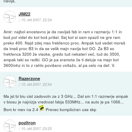
navija.
JIM22
::
10. okt 2007, 22:24
Amir: najbol enostavno je da navijaš fsb in ram v razmerju 1:1 in
boš pol videl do kot boš prišel. Sej kot si sam opazil ne gre ram
preko 400. Najd zdej max frekfenco proc. Ampak tud vedet moreš
da imaš proc B3 in da se velik majn navija kot GO. Za B3 so
frekfenca 3200 že visoke, gredo tud nekateri več, tud do 3500,
ampak taki so redki. GO je pa sramota če ti deluje na majn kot
3600mhz in to z rahlo povišano voltažo, al pa celo na def. V.
Razerzone
::
10. okt 2007, 22:54
Ma jst bi biu cist zadovoln ze z 3 GHz... Dal sm 1:1 razmerje ampak
v biosu je najnizja vrednost fsbja 533MHz... na auto je pa 1066...
Bom kr mev na 2.4
Prevec kompliciran use skp
pozitron
::
10. okt 2007, 23:25