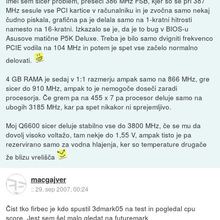
Imel sem sicer problem, preseči 386 MHz FSB, kjer so se pri 387
MHz sesule vse PCI kartice v računalniku in je zvočna samo nekaj
čudno piskala, grafična pa je delala samo na 1-kratni hitrosti
namesto na 16-kratni. Izkazalo se je, da je to bug v BIOS-u
Asusove matične P5K Deluxe. Treba je bilo samo dvigniti frekvenco
PCIE vodila na 104 MHz in potem je spet vse začelo normalno
delovati.
4 GB RAMA je sedaj v 1:1 razmerju ampak samo na 866 MHz, gre
sicer do 910 MHz, ampak to je nemogoče doseči zaradi
procesorja. Če grem pa na 455 x 7 pa procesor deluje samo na
ubogih 3185 MHz, kar pa spet nikakor ni sprejemljivo.
Moj Q6600 sicer deluje stabilno vse do 3800 MHz, če se mu da
dovolj visoko voltažo, tam nekje do 1,55 V, ampak tisto je pa
rezervirano samo za vodna hlajenja, ker so temperature drugače
že blizu vrelišča
macgajver
::
29. sep 2007, 00:24
Čist tko firbec je kdo spustil 3dmark05 na test in pogledal cpu
score. Jest sem šel malo gledat na futuremark