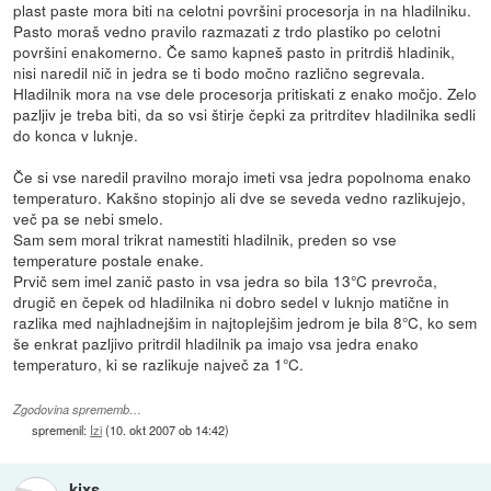
plast paste mora biti na celotni površini procesorja in na hladilniku.
Pasto moraš vedno pravilo razmazati z trdo plastiko po celotni
površini enakomerno. Če samo kapneš pasto in pritrdiš hladinik,
nisi naredil nič in jedra se ti bodo močno različno segrevala.
Hladilnik mora na vse dele procesorja pritiskati z enako močjo. Zelo
pazljiv je treba biti, da so vsi štirje čepki za pritrditev hladilnika sedli
do konca v luknje.
Če si vse naredil pravilno morajo imeti vsa jedra popolnoma enako
temperaturo. Kakšno stopinjo ali dve se seveda vedno razlikujejo,
več pa se nebi smelo.
Sam sem moral trikrat namestiti hladilnik, preden so vse
temperature postale enake.
Prvič sem imel zanič pasto in vsa jedra so bila 13°C prevroča,
drugič en čepek od hladilnika ni dobro sedel v luknjo matične in
razlika med najhladnejšim in najtoplejšim jedrom je bila 8°C, ko sem
še enkrat pazljivo pritrdil hladilnik pa imajo vsa jedra enako
temperaturo, ki se razlikuje največ za 1°C.
Zgodovina sprememb…
spremenil:
Izi
(
10. okt 2007 ob 14:42
)
kixs