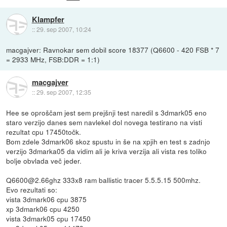
Klampfer
::
29. sep 2007, 10:24
macgajver: Ravnokar sem dobil score 18377 (Q6600 - 420 FSB * 7
= 2933 MHz, FSB:DDR = 1:1)
macgajver
::
29. sep 2007, 12:35
Hee se oproščam jest sem prejšnji test naredil s 3dmark05 eno
staro verzijo danes sem navlekel dol novega testirano na visti
rezultat cpu 17450točk.
Bom zdele 3dmark06 skoz spustu in še na xpjih en test s zadnjo
verzijo 3dmarka05 da vidim ali je kriva verzija ali vista res toliko
bolje obvlada več jeder.
Q6600@2.66ghz 333x8 ram ballistic tracer 5.5.5.15 500mhz.
Evo rezultati so:
vista 3dmark06 cpu 3875
xp 3dmark06 cpu 4250
vista 3dmark05 cpu 17450