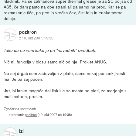
hladilnik. Pa še zalmanova super thermal grease je za 2C boljša od
AS5, če dam pasto na obe strani ali pa samo na proc. Kar se pa
razmazanja tiče, pa prst in vrečka čez, čist fajn in enakomerno
deluje.
pozitron
::
10. okt 2007, 19:38
Tako da ne vem kako je pri "navadnih" izvedbah.
Nič ni, funkcija v biosu samo nič od nje. Proklet ANUS.
No sej drgač sem zadovoljen z plato, samo nekaj pomankljivosti
ma. Je pa saj pocen.
, bi lahko mogoče dal link kje so mesta na plati, za merjenje z
Jst
multimetrom, prosim.
Zgodovina sprememb…
spremenil:
pozitron
(
10. okt 2007 ob 19:38
)
Izi