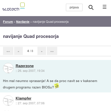
☰
Forum
»
Navijanje
»
navijanje Quad procesorja
navijanje Quad procesorja
4
/ 8
««
«
»
»»
Razerzone
::
26. sep 2007, 19:34
Hm mal neumno vprasanje! A se da proc navit se v kaksnem
drugem programu razen BIOSu?
Klampfer
::
27. sep 2007, 07:06