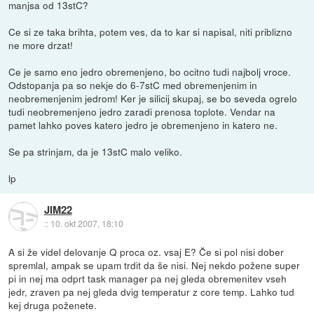
manjsa od 13stC?
Ce si ze taka brihta, potem ves, da to kar si napisal, niti priblizno
ne more drzat!
Ce je samo eno jedro obremenjeno, bo ocitno tudi najbolj vroce.
Odstopanja pa so nekje do 6-7stC med obremenjenim in
neobremenjenim jedrom! Ker je silicij skupaj, se bo seveda ogrelo
tudi neobremenjeno jedro zaradi prenosa toplote. Vendar na
pamet lahko poves katero jedro je obremenjeno in katero ne.
Se pa strinjam, da je 13stC malo veliko.
lp
JIM22
::
10. okt 2007, 18:10
A si že videl delovanje Q proca oz. vsaj E? Če si pol nisi dober
spremlal, ampak se upam trdit da še nisi. Nej nekdo požene super
pi in nej ma odprt task manager pa nej gleda obremenitev vseh
jedr, zraven pa nej gleda dvig temperatur z core temp. Lahko tud
kej druga poženete.