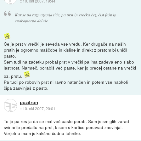
::
10. okt 2007, 19:44
Kar se pa razmazanja tiče, pa prst in vrečka čez, čist fajn in
enakomerno deluje.
Če je prst v vrečki je seveda vse vredu. Ker drugače na naših
prstih je ogromno maščobe in kisline in direkt z prstom bi uničil
pasto.
Sem tudi na začetku probal prst v vrečki pa ima zadeva eno slabo
lastnost. Namreč, porabiš več paste, ker jo precej ostane na vrečki
oz. prstu.
Pa tudi po robovih prst ni ravno natančen in potem vse naokoli
čipa zasvinjaš z pasto.
pozitron
::
10. okt 2007, 20:01
To je pa res ja da se mal več paste porab. Sam js sm glih zarad
svinarije prešaltu na prst, k sem s kartico ponavad zasvinjal.
Verjetno mam js kakšno čudno tehniko.