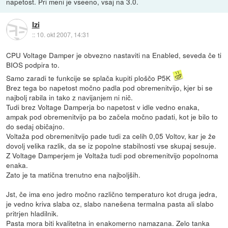
napetost. Pri meni je vseeno, vsaj na 3.0.
Izi
::
10. okt 2007, 14:31
CPU Voltage Damper je obvezno nastaviti na Enabled, seveda če ti
BIOS podpira to.
Samo zaradi te funkcije se splača kupiti ploščo P5K
Brez tega bo napetost močno padla pod obremenitvijo, kjer bi se
najbolj rabila in tako z navijanjem ni nič.
Tudi brez Voltage Damperja bo napetost v idle vedno enaka,
ampak pod obremenitvijo pa bo začela močno padati, kot je bilo to
do sedaj običajno.
Voltaža pod obremenitvijo pade tudi za celih 0,05 Voltov, kar je že
dovolj velika razlik, da se iz popolne stabilnosti vse skupaj sesuje.
Z Voltage Damperjem je Voltaža tudi pod obremenitvijo popolnoma
enaka.
Zato je ta matična trenutno ena najboljših.
Jst, če ima eno jedro močno različno temperaturo kot druga jedra,
je vedno kriva slaba oz, slabo nanešena termalna pasta ali slabo
pritrjen hladilnik.
Pasta mora biti kvalitetna in enakomerno namazana. Zelo tanka