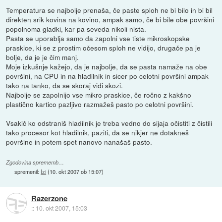
Temperatura se najbolje prenaša, če paste sploh ne bi bilo in bi bil
direkten srik kovina na kovino, ampak samo, če bi bile obe površini
popolnoma gladki, kar pa seveda nikoli nista.
Pasta se uporablja samo da zapolni vse tiste mikroskopske
praskice, ki se z prostim očesom sploh ne vidijo, drugače pa je
bolje, da je je čim manj.
Moje izkušnje kažejo, da je najbolje, da se pasta namaže na obe
površini, na CPU in na hladilnik in sicer po celotni površini ampak
tako na tanko, da se skoraj vidi skozi.
Najbolje se zapolnijo vse mikro praskice, če ročno z kakšno
plastično kartico pazljivo razmažeš pasto po celotni površini.
Vsakič ko odstraniš hladilnik je treba vedno do sijaja očistiti z čistili
tako procesor kot hladilnik, paziti, da se nikjer ne dotakneš
površine in potem spet nanovo nanašaš pasto.
Zgodovina sprememb…
spremenil:
Izi
(
10. okt 2007 ob 15:07
)
Razerzone
::
10. okt 2007, 15:03