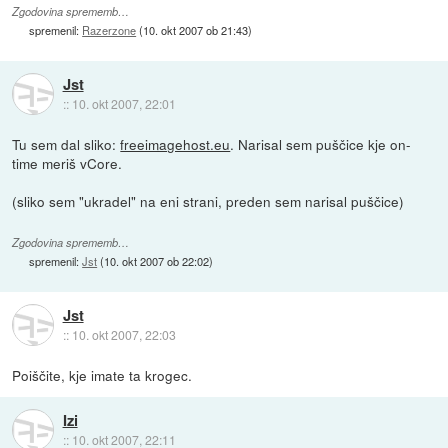
Zgodovina sprememb…
spremenil:
Razerzone
(
10. okt 2007 ob 21:43
)
Jst
::
10. okt 2007, 22:01
Tu sem dal sliko:
freeimagehost.eu
. Narisal sem puščice kje on-
time meriš vCore.
(sliko sem "ukradel" na eni strani, preden sem narisal puščice)
Zgodovina sprememb…
spremenil:
Jst
(
10. okt 2007 ob 22:02
)
Jst
::
10. okt 2007, 22:03
Poiščite, kje imate ta krogec.
Izi
::
10. okt 2007, 22:11