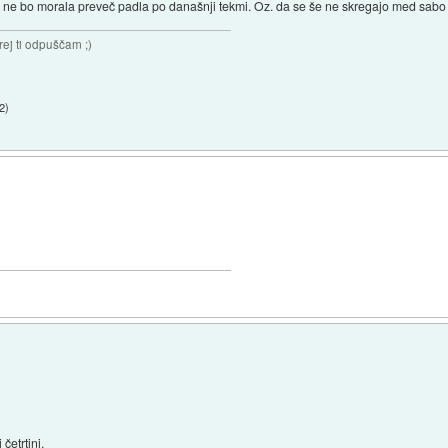
ne bo morala preveč padla po današnji tekmi. Oz. da se še ne skregajo med sabo k
rej ti odpuščam ;)
2
)
četrtini.