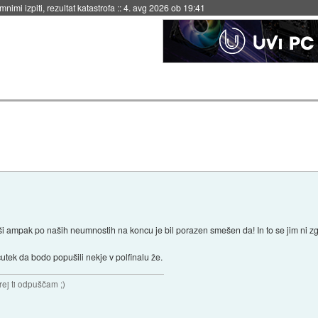
4. avg 2026 ob 19:41
ljši ampak po naših neumnostih na koncu je bil porazen smešen da! In to se jim ni zgo
tek da bodo popušili nekje v polfinalu že.
rej ti odpuščam ;)