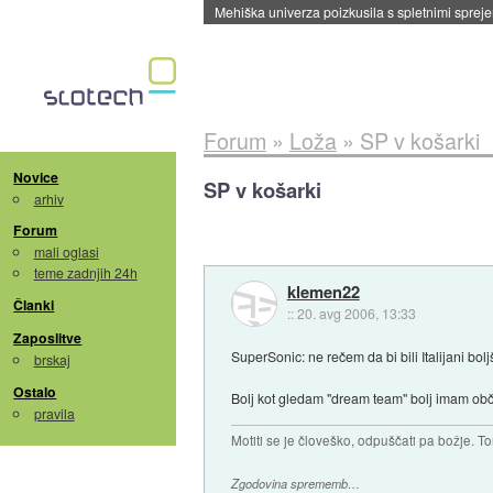
Forum
»
Loža
»
SP v košarki
Novice
SP v košarki
arhiv
Forum
mali oglasi
teme zadnjih 24h
klemen22
Članki
::
20. avg 2006, 13:33
Zaposlitve
SuperSonic: ne rečem da bi bili Italijani bo
brskaj
Ostalo
Bolj kot gledam "dream team" bolj imam obču
pravila
Motiti se je človeško, odpuščati pa božje. To
Zgodovina sprememb…