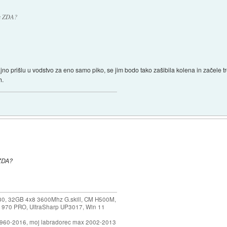
la ZDA?
.
o prišlu u vodstvo za eno samo piko, se jim bodo tako zašibila kolena in začele tr
h.
 ZDA?
30, 32GB 4x8 3600Mhz G.skill, CM H500M,
 970 PRO, UltraSharp UP3017, Win 11
1960-2016, moj labradorec max 2002-2013