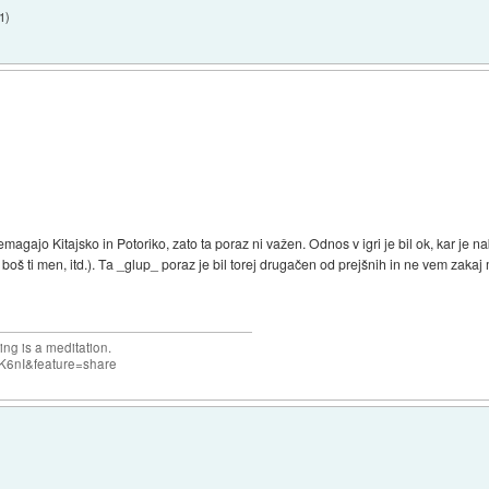
1
)
emagajo Kitajsko in Potoriko, zato ta poraz ni važen. Odnos v igri je bil ok, kar je n
 boš ti men, itd.). Ta _glup_ poraz je bil torej drugačen od prejšnih in ne vem zakaj m
ng is a meditation.
K6nI&feature=share