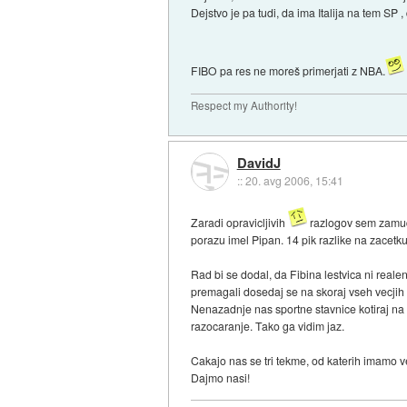
Dejstvo je pa tudi, da ima Italija na tem SP ,
FIBO pa res ne moreš primerjati z NBA.
Respect my Authority!
DavidJ
::
20. avg 2006, 15:41
Zaradi opravicljivih
razlogov sem zamudil
porazu imel Pipan. 14 pik razlike na zacetku
Rad bi se dodal, da Fibina lestvica ni reale
premagali dosedaj se na skoraj vseh vecjih t
Nenazadnje nas sportne stavnice kotiraj na 1
razocaranje. Tako ga vidim jaz.
Cakajo nas se tri tekme, od katerih imamo v
Dajmo nasi!