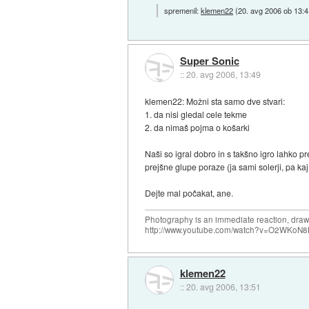
spremenil:
klemen22
(
20. avg 2006 ob 13:4
Super Sonic
::
20. avg 2006, 13:49
klemen22: Možni sta samo dve stvari:
1. da nisi gledal cele tekme
2. da nimaš pojma o košarki
Naši so igral dobro in s takšno igro lahko pr
prejšne glupe poraze (ja sami solerji, pa kaj
Dejte mal počakat, ane.
Photography is an immediate reaction, drawi
http://www.youtube.com/watch?v=O2WKoN8
klemen22
::
20. avg 2006, 13:51