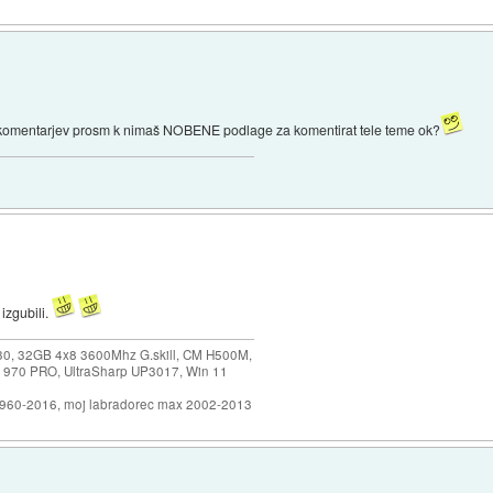
komentarjev prosm k nimaš NOBENE podlage za komentirat tele teme ok?
izgubili.
30, 32GB 4x8 3600Mhz G.skill, CM H500M,
 970 PRO, UltraSharp UP3017, Win 11
1960-2016, moj labradorec max 2002-2013