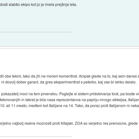
 dosti slabšo ekipo kot jo je imela prejšnja leta.
 obe tekmi, tako da jih ne morem komentirat. Ampak glede na to, kaj sem danes slisa
 ni dovolj dober garant, da gres eksperimentirat s peterko, kaj vse bi lahko delalo.
n pokazatelj moci na tem prvenstvu. Poglejte si sistem pridobivanja tock, pa boste v
ekmovanjih in takrat je bila nasa reprezentanca na papirju mnogo sibkejsa, Italijani
0. ali 11.mesto, medtem kot Italijane na 14. Tako, da poraz proti Italijanom ni neka
erjetno najbolj realne moznosti proti Kitajski, ZDA so verjetno res premocne, gled