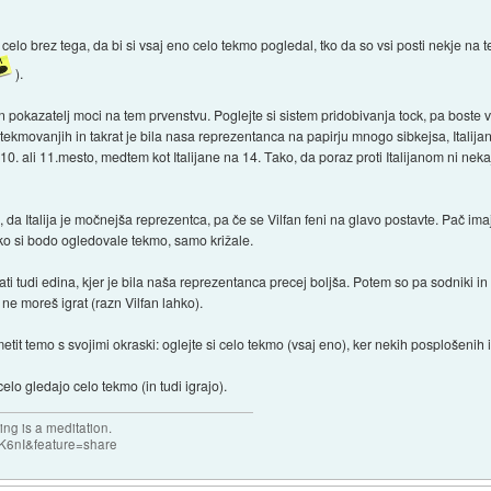
dni celo brez tega, da bi si vsaj eno celo tekmo pogledal, tko da so vsi posti nekje na
).
en pokazatelj moci na tem prvenstvu. Poglejte si sistem pridobivanja tock, pa boste 
ekmovanjih in takrat je bila nasa reprezentanca na papirju mnogo sibkejsa, Italijani
0. ali 11.mesto, medtem kot Italijane na 14. Tako, da poraz proti Italijanom ni neka
je, da Italija je močnejša reprezentca, pa če se Vilfan feni na glavo postavte. Pač im
ko si bodo ogledovale tekmo, samo križale.
rati tudi edina, kjer je bila naša reprezentanca precej boljša. Potem so pa sodniki in
ne moreš igrat (razn Vilfan lahko).
metit temo s svojimi okraski: oglejte si celo tekmo (vsaj eno), ker nekih posplošenih i
elo gledajo celo tekmo (in tudi igrajo).
ng is a meditation.
K6nI&feature=share