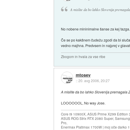
A mislite da bo lahko Slovenija premaga
No nobene mininimalne šanse za kej tazga
Če se po kakšnem čudežu zgodi da bi slučajn
vedno majhna. Predvsem in najprej v glava
Zbogom in hvala za vse ribe
mtosev
::
20. avg 2006, 20:27
A mislite da bo lahko Slovenija premagala
LOOOOOOL, No way Jose.
Core i9 10900X, ASUS Prime X299 Edition 
ASUS ROG Strix RTX 2080 Super, Samsung
Pro,
Enermax Platimax 1700W | moj oče darko 