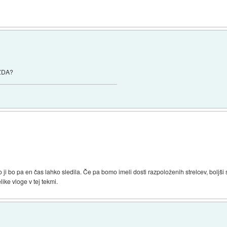
 ZDA?
 bo pa en čas lahko sledila. Če pa bomo imeli dosti razpoloženih strelcev, boljši sko
ke vloge v tej tekmi.