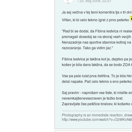
::
20. avg 2006, 22:31
Ja sej večina v tej temi komentira tja v tri 
Vilfan, ki bi celo tekmo igral z prvo peterko
"Rad bi se dodal, da Fibina lestvica ni real
premagali dosedaj se na skoraj vseh vecjih t
Nenazadnje nas sportne stavnice kotiraj na 1
razocaranje. Tako ga vidim jaz."
Fibina lestvica je takšna kot je, dejstvo pa 
košev je bila dans takšna, da se bodo ZDA 
Vse pa pele lulat prva četrtina. To je bila hk
delal napake. Pač celo tekmo s eno peterko 
Saj pravim - naprošam vse tiste, ki mislite s
nevemkajšenevsezraven je težko brat.
Zapravljate čas peščice bralcev, ki košarko c
Photography is an immediate reaction, drawi
http://www.youtube.com/watch?v=O2WKoN8