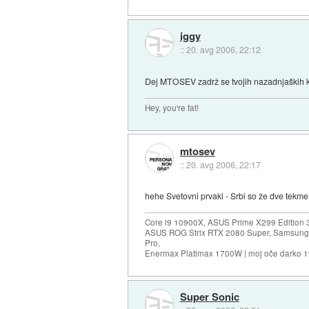
iggy
::
20. avg 2006, 22:12
Dej MTOSEV zadrž se tvojih nazadnjaških 
Hey, you're fat!
mtosev
::
20. avg 2006, 22:17
hehe Svetovni prvaki - Srbi so že dve tekme 
Core i9 10900X, ASUS Prime X299 Edition 
ASUS ROG Strix RTX 2080 Super, Samsung
Pro,
Enermax Platimax 1700W | moj oče darko 
Super Sonic