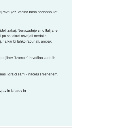
 tej ravni (oz. večina basa podobno kot
videli zakaj. Nenazadnje smo Italijane
 pa so takrat osvajali medalje.
j, na kar bi lahko racunali, ampak
ajo njihov "krompir" in večina zadetih
 naši igralci sami - načelu s trenerjem,
zjav in izrazov in