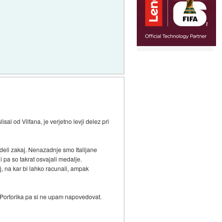
l od Vilfana, je verjetno levji delez pri
ideli zakaj. Nenazadnje smo Italijane
 pa so takrat osvajali medalje.
j, na kar bi lahko racunali, ampak
e Portorika pa si ne upam napovedovat.