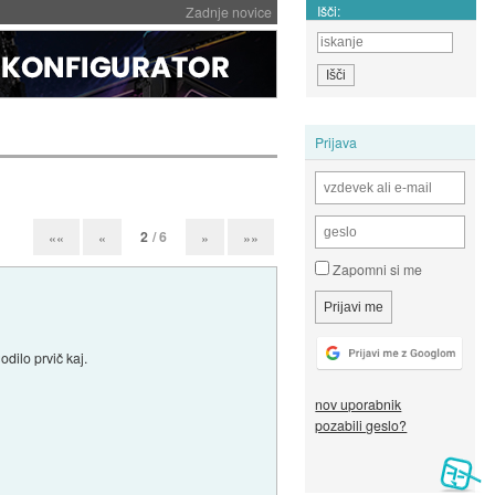
Išči:
Zadnje novice
Prijava
2
/ 6
««
«
»
»»
Zapomni si me
dilo prvič kaj.
nov uporabnik
pozabili geslo?