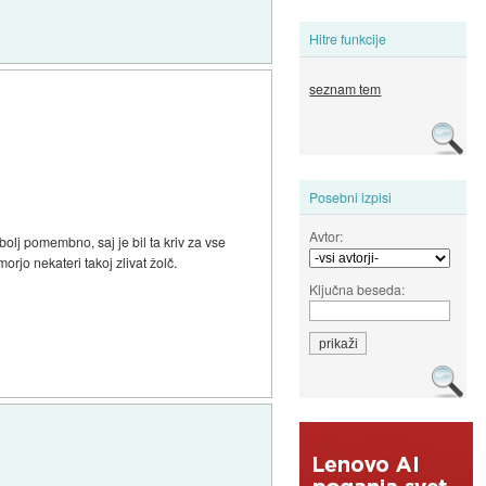
Hitre funkcije
seznam tem
Posebni izpisi
Avtor:
abolj pomembno, saj je bil ta kriv za vse
orjo nekateri takoj zlivat žolč.
Ključna beseda: