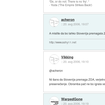
"Do, or do not. There is no 'try'. "
- Yoda ('The Empire Strikes Back')
acheron
::
20. avg 2006, 19:07
A mislite da bo lahko Slovenija premagala
http://www.ashy11.net
Vikking
::
20. avg 2006, 19:10
@acheron
Ni šans da Slovenija premaga ZDA, verjetno ji
presenečenje. Obramba pač ne bo igrala veli
WarpedGone
::
20. avg 2006, 19:19