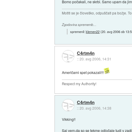
Bomo počakali, ne skrbi. Samo upam da jim 
Motiti se je človeško, odpuščati pa božje. To
Zgodovina sprememb…
spremenil:
klemen22
(
20. avg 2006 ob 13:5
C4rtm4n
::
20. avg 2006, 14:31
Američami spet pokazali!!!
Respect my Authority!
C4rtm4n
::
20. avg 2006, 14:38
Vikking!!
Saj vem,da so se tekme odločale tudi v zadji 