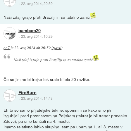
::
22. avg 2014, 20:59
Naši zdaj igrajo proti Braziliji in so tatalno zanič
bambam20
::
23. avg 2014, 10:29
oo7
je
22. avg 2014 ob 20:59
izjavil
:
Naši zdaj igrajo proti Braziliji in so tatalno zanič
Če se jim ne bi trojke tok srale bi blo 20 razlike.
FireBurn
::
23. avg 2014, 14:43
Eh to so samo prijateljske tekme, spomnim se kako smo jih
izgubljali pred prvenstvom na Poljskem (takrat je bil trener pravtako
Zdovc), pa smo končali na 4. mestu.
Imamo relativno lahko skupino, sam pa upam na 1. ali 3. mesto v