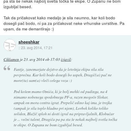
pa sta še nekak najbolj svetla točka te ekipe. O Zupanu ne bom
izgubljal besed.
Tak da pričakovat kako medaljo je sila neumno, kar koli bodo
dosegli pač bodo, ni pa za pričakovat neke vrhunske uvrstitve. Pa
upam, da me demantirajo :)
sheeshkar
::
23. avg 2014, 17:21
Ciklamen
je
23. avg 2014 ob 17:03
izjavil
:
Fantje, zanemarjate dejstvo da je letošnja ekipa sila sila
povprečna. Kar koli bodo dosegli bo uspeh, Dragič(a) pač ne
more(ta) sam(a) vleči celega voza :)
Pod košem mamo Omića, ki je bolj mehki od pudinga, na 4
nimamo nobenega spodobnega PF-a, razen mogoče Slokar,
ampak on mora centra igrat. Prepelič edino kaj ima, je trojka
(ampak je sila toplo hladno pri njem), Lorbek koliko toliko
soliden, Blažič sploh ni dosti igral na pripravljalnih, Klobučar
je ... večni talent, Dragiča pa pa sta še nekak najbolj svetla točka
te ekipe. O Zupanu ne bom izgubljal besed.