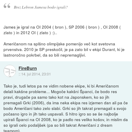
Brez Lebron Jamesa bodo igrali?
James je igral na OI 2004 ( bron ), SP 2006 ( bron ) , OI 2008 (
zlato ) in 2012 OI ( zlato ) :)..
Američanom na splšno olimpijske pomenijo več kot svetovna
prvenstva. 2010 je SP preskočil, je pa zato bil v ekipi Durant, ki je
lastnoročno pokrbel, da so bili nepremagljivi.
FireBurn
::
14. jul 2014, 23:01
Tako je, tudi letos pa ne vidim nobene ekipe, ki bi Američanom
delali kakšne probleme... Mogoče kakšni Španci, če bodo res
pravi, drugače pa samo tako kot na Japonskem, ko so jih
premagali Grki (2006), da ima neka ekipa res izjemen dan ali pa če
bodo Američani tako zelo slabi. Grki so jih takrat premagali s svojo
počasno igro in jih tako uspavali. S hitro igro so se še najbolje
upirali Španci na OI 2008, ko je padlo res veliko košov, in mislim da
so igrali celo podaljšek (pa so bili takrat Američani z dream
teamom).