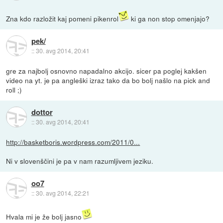
Zna kdo razložit kaj pomeni pikenrol
ki ga non stop omenjajo?
pek/
::
30. avg 2014, 20:41
gre za najbolj osnovno napadalno akcijo. sicer pa poglej kakšen
video na yt. je pa angleški izraz tako da bo bolj našlo na pick and
roll ;)
dottor
::
30. avg 2014, 20:41
http://basketboris.wordpress.com/2011/0...
Ni v slovenščini je pa v nam razumljivem jeziku.
oo7
::
30. avg 2014, 22:21
Hvala mi je že bolj jasno