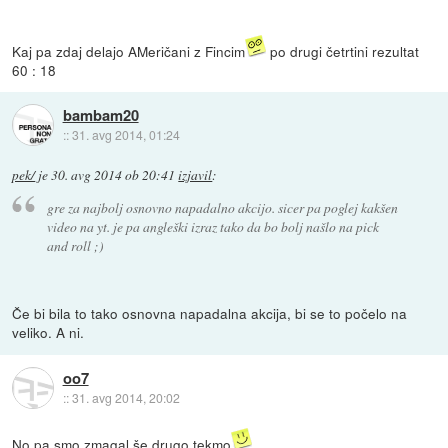
Kaj pa zdaj delajo AMeričani z Fincim
po drugi četrtini rezultat
60 : 18
bambam20
::
31. avg 2014, 01:24
pek/
je
30. avg 2014 ob 20:41
izjavil
:
gre za najbolj osnovno napadalno akcijo. sicer pa poglej kakšen
video na yt. je pa angleški izraz tako da bo bolj našlo na pick
and roll ;)
Če bi bila to tako osnovna napadalna akcija, bi se to počelo na
veliko. A ni.
oo7
::
31. avg 2014, 20:02
No pa smo zmagal še drugo tekmo