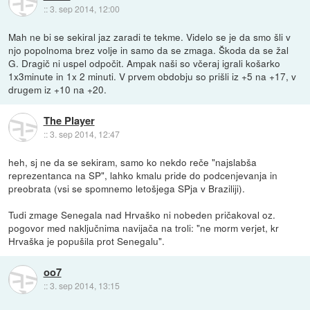
::
3. sep 2014, 12:00
Mah ne bi se sekiral jaz zaradi te tekme. Videlo se je da smo šli v
njo popolnoma brez volje in samo da se zmaga. Škoda da se žal
G. Dragič ni uspel odpočit. Ampak naši so včeraj igrali košarko
1x3minute in 1x 2 minuti. V prvem obdobju so prišli iz +5 na +17, v
drugem iz +10 na +20.
The Player
::
3. sep 2014, 12:47
heh, sj ne da se sekiram, samo ko nekdo reče "najslabša
reprezentanca na SP", lahko kmalu pride do podcenjevanja in
preobrata (vsi se spomnemo letošjega SPja v Braziliji).
Tudi zmage Senegala nad Hrvaško ni nobeden pričakoval oz.
pogovor med naključnima navijača na troli: "ne morm verjet, kr
Hrvaška je popušila prot Senegalu".
oo7
::
3. sep 2014, 13:15