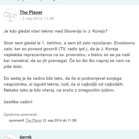
The Player
::
3. sep 2014, 11:38
Je kdo gledal včeri tekmo med Slovenijo in J. Korejo?
Sicer sem gledal le 1. četrtino, a sem bil zelo razočaran. Enostavno
zato, ker so povsod govorili (TV, radio ipd.), da je J. Koreja
najslabša reprezentanca na sv. prvenstvu, v bistvu so se pa naši
kar namatral, da so jih premagal. Če bo šlo tko naprej se nam ne
piše dobr.
Do sedaj je še vedno bilo tako, da če si podcenjeval svojega
nasprotnika, si izgubil tekmo, tudi, če si najboljši od najboljših.
Nekako tako je bilo včeraj, na srečo z zmagovitim izidom.
čestitke našim!
Zgodovina sprememb…
spremenil:
The Player
(
3. sep 2014 ob 11:39
)
šernk