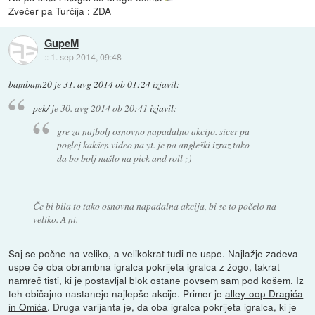
Zvečer pa Turčija : ZDA
GupeM
::
1. sep 2014, 09:48
bambam20
je
31. avg 2014 ob 01:24
izjavil
:
pek/
je
30. avg 2014 ob 20:41
izjavil
:
gre za najbolj osnovno napadalno akcijo. sicer pa
poglej kakšen video na yt. je pa angleški izraz tako
da bo bolj našlo na pick and roll ;)
Če bi bila to tako osnovna napadalna akcija, bi se to počelo na
veliko. A ni.
Saj se počne na veliko, a velikokrat tudi ne uspe. Najlažje zadeva
uspe če oba obrambna igralca pokrijeta igralca z žogo, takrat
namreč tisti, ki je postavljal blok ostane povsem sam pod košem. Iz
teh običajno nastanejo najlepše akcije. Primer je
alley-oop Dragića
in Omića
. Druga varijanta je, da oba igralca pokrijeta igralca, ki je