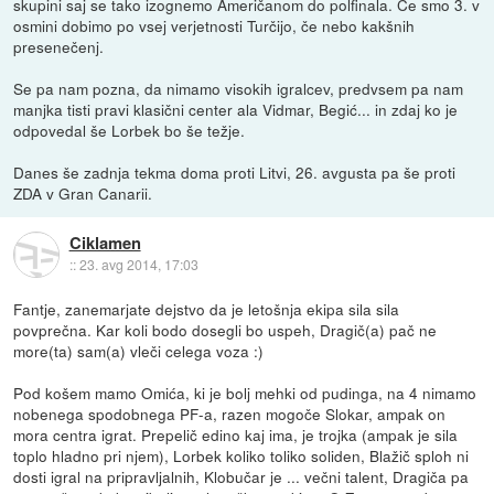
skupini saj se tako izognemo Američanom do polfinala. Če smo 3. v
osmini dobimo po vsej verjetnosti Turčijo, če nebo kakšnih
presenečenj.
Se pa nam pozna, da nimamo visokih igralcev, predvsem pa nam
manjka tisti pravi klasični center ala Vidmar, Begić... in zdaj ko je
odpovedal še Lorbek bo še težje.
Danes še zadnja tekma doma proti Litvi, 26. avgusta pa še proti
ZDA v Gran Canarii.
Ciklamen
::
23. avg 2014, 17:03
Fantje, zanemarjate dejstvo da je letošnja ekipa sila sila
povprečna. Kar koli bodo dosegli bo uspeh, Dragič(a) pač ne
more(ta) sam(a) vleči celega voza :)
Pod košem mamo Omića, ki je bolj mehki od pudinga, na 4 nimamo
nobenega spodobnega PF-a, razen mogoče Slokar, ampak on
mora centra igrat. Prepelič edino kaj ima, je trojka (ampak je sila
toplo hladno pri njem), Lorbek koliko toliko soliden, Blažič sploh ni
dosti igral na pripravljalnih, Klobučar je ... večni talent, Dragiča pa