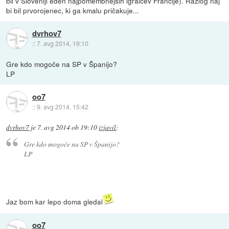
bil v Sloveniji eden najpomembnejših igralcev Francije). Razlog naj
bi bil prvorojenec, ki ga kmalu pričakuje...
dvrhov7
::
7. avg 2014, 19:10
Gre kdo mogoče na SP v Španijo?
LP
oo7
::
9. avg 2014, 15:42
dvrhov7
je
7. avg 2014 ob 19:10
izjavil
:
Gre kdo mogoče na SP v Španijo?
LP
Jaz bom kar lepo doma gledal
oo7