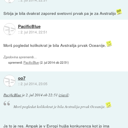
Srbija je bila dvakrat zapored svetovni prvak pa je za Avstralijo
PacificBlue
::
2. jul 2014, 22:51
Morš pogledat kolikokrat je bila Avstralija prvak Oceanije.
Zgodovina sprememb…
spremenil:
PacificBlue
(
2. jul 2014 ob 22:51
)
oo7
::
2. jul 2014, 23:05
PacificBlue
je
2. jul 2014 ob 22:51
izjavil
:
Morš pogledat kolikokrat je bila Avstralija prvak Oceanije.
Ja to je res. Ampak je v Evropi hujša konkurenca kot jo ima