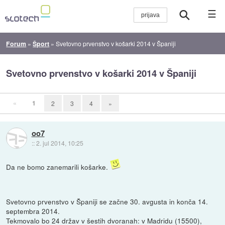
☰
Forum
»
Šport
»
Svetovno prvenstvo v košarki 2014 v Španiji
Svetovno prvenstvo v košarki 2014 v Španiji
«
1
2
3
4
»
oo7
::
2. jul 2014, 10:25
Da ne bomo zanemarili košarke.
Svetovno prvenstvo v Španiji se začne 30. avgusta in konča 14.
septembra 2014.
Tekmovalo bo 24 držav v šestih dvoranah: v Madridu (15500),