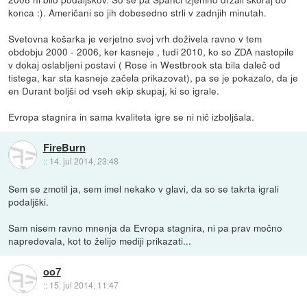
konca :). Američani so jih dobesedno strli v zadnjih minutah.
Svetovna košarka je verjetno svoj vrh doživela ravno v tem
obdobju 2000 - 2006, ker kasneje , tudi 2010, ko so ZDA nastopile
v dokaj oslabljeni postavi ( Rose in Westbrook sta bila daleč od
tistega, kar sta kasneje začela prikazovat), pa se je pokazalo, da je
en Durant boljši od vseh ekip skupaj, ki so igrale.
Evropa stagnira in sama kvaliteta igre se ni nič izboljšala.
FireBurn
::
14. jul 2014, 23:48
Sem se zmotil ja, sem imel nekako v glavi, da so se takrta igrali
podaljški.
Sam nisem ravno mnenja da Evropa stagnira, ni pa prav močno
napredovala, kot to želijo mediji prikazati...
oo7
::
15. jul 2014, 11:47