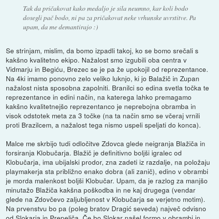
Tak da pričakovat kako medaljo je sila neumno, kar koli bodo
dosegli pač bodo, ni pa za pričakovat neke vrhunske uvrstitve. Pa
upam, da me demantirajo :)
Se strinjam, mislim, da bomo izpadli takoj, ko se bomo srečali s
kakšno kvalitetno ekipo. Nažalost smo izgubili oba centra v
Vidmarju in Begiću, Brezec se je pa že upokojil od reprezentance.
Na 4ki imamo ponovno zelo veliko luknjo, ki jo Balažič in Zupan
nažalost nista sposobna zapolniti. Branilci so edina svetla točka te
reprezentance in edini način, na katerega lahko premagamo
kakšno kvalitetnejšo reprezentanco je neprebojna obramba in
visok odstotek meta za 3 točke (na ta način smo se včeraj vrnili
proti Brazilcem, a nažalost tega nismo uspeli speljati do konca).
Malce me skrbijo tudi odločitve Zdovca glede neigranja Blažiča in
forsiranja Klobučarja. Blažič je definitivno boljši igralec od
Klobučarja, ima ubijalski prodor, zna zadeti iz razdalje, na položaju
playmakerja sta približno enako dobra (ali zanič), edino v obrambi
je morda malenkost boljši Klobučar. Upam, da je razlog za manjšo
minutažo Blažiča kakšna poškodba in ne kaj drugega (vendar
glede na Zdovčevo zaljubljenost v Klobučarja se verjetno motim).
Na prvenstvu bo pa (poleg bratov Dragić seveda) največ odvisno
od Slokarja in Prepeliča. Če bo Slokar našel formo v obrambi in