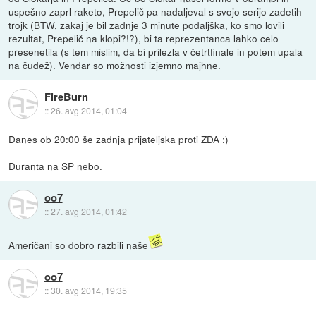
uspešno zaprl raketo, Prepelič pa nadaljeval s svojo serijo zadetih
trojk (BTW, zakaj je bil zadnje 3 minute podaljška, ko smo lovili
rezultat, Prepelič na klopi?!?), bi ta reprezentanca lahko celo
presenetila (s tem mislim, da bi prilezla v četrtfinale in potem upala
na čudež). Vendar so možnosti izjemno majhne.
FireBurn
::
26. avg 2014, 01:04
Danes ob 20:00 še zadnja prijateljska proti ZDA :)
Duranta na SP nebo.
oo7
::
27. avg 2014, 01:42
Američani so dobro razbili naše
oo7
::
30. avg 2014, 19:35