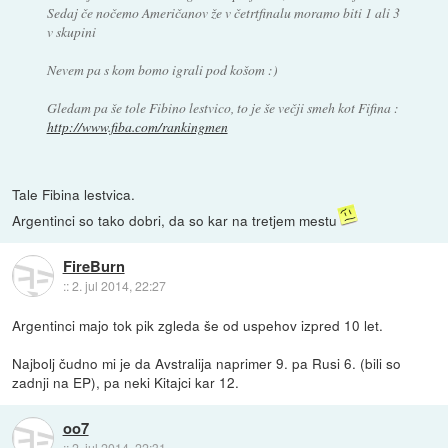
Sedaj če nočemo Američanov že v četrtfinalu moramo biti 1 ali 3
v skupini
Nevem pa s kom bomo igrali pod košom :)
Gledam pa še tole Fibino lestvico, to je še večji smeh kot Fifina :
http://www.fiba.com/rankingmen
Tale Fibina lestvica.
Argentinci so tako dobri, da so kar na tretjem mestu
FireBurn
::
2. jul 2014, 22:27
Argentinci majo tok pik zgleda še od uspehov izpred 10 let.
Najbolj čudno mi je da Avstralija naprimer 9. pa Rusi 6. (bili so
zadnji na EP), pa neki Kitajci kar 12.
oo7
::
2. jul 2014, 22:31