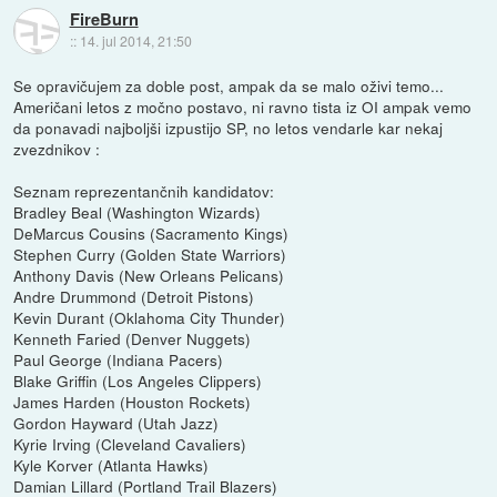
FireBurn
::
14. jul 2014, 21:50
Se opravičujem za doble post, ampak da se malo oživi temo...
Američani letos z močno postavo, ni ravno tista iz OI ampak vemo
da ponavadi najboljši izpustijo SP, no letos vendarle kar nekaj
zvezdnikov :
Seznam reprezentančnih kandidatov:
Bradley Beal (Washington Wizards)
DeMarcus Cousins (Sacramento Kings)
Stephen Curry (Golden State Warriors)
Anthony Davis (New Orleans Pelicans)
Andre Drummond (Detroit Pistons)
Kevin Durant (Oklahoma City Thunder)
Kenneth Faried (Denver Nuggets)
Paul George (Indiana Pacers)
Blake Griffin (Los Angeles Clippers)
James Harden (Houston Rockets)
Gordon Hayward (Utah Jazz)
Kyrie Irving (Cleveland Cavaliers)
Kyle Korver (Atlanta Hawks)
Damian Lillard (Portland Trail Blazers)