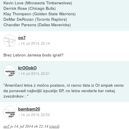
Kevin Love (Minnesota Timberwolves)
Derrick Rose (Chicago Bulls)
Klay Thompson (Golden State Warriors)
DeMar DeRozan (Toronto Raptors)
Chandler Parsons (Dallas Mavericks)
oo7
::
14. jul 2014, 22:14
Brez Lebron Jamesa bodo igrali?
krOOokO
::
14. jul 2014, 22:31
"Američani letos z močno postavo, ni ravno tista iz OI ampak vemo
da ponavadi najboljši izpustijo SP, no letos vendarle kar nekaj
zvezdnikov : "
bambam20
::
14. jul 2014, 22:53
oo7
je
14. jul 2014 ob 22:14
izjavil
: