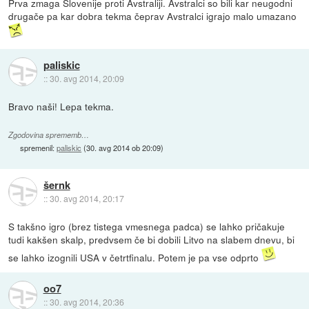
Prva zmaga Slovenije proti Avstraliji. Avstralci so bili kar neugodni
drugače pa kar dobra tekma čeprav Avstralci igrajo malo umazano
paliskic
::
30. avg 2014, 20:09
Bravo naši! Lepa tekma.
Zgodovina sprememb…
spremenil:
paliskic
(
30. avg 2014 ob 20:09
)
šernk
::
30. avg 2014, 20:17
S takšno igro (brez tistega vmesnega padca) se lahko pričakuje
tudi kakšen skalp, predvsem če bi dobili Litvo na slabem dnevu, bi
se lahko izognili USA v četrtfinalu. Potem je pa vse odprto
oo7
::
30. avg 2014, 20:36