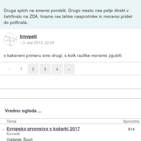
Druga sploh ne smemo pomislit. Drugo mesto nas pelje direkt v
četrfinalu na ZDA. Imamo res lahke nasprotnike in moramo pridet
do polfinala.
trnvpeti
::
3. sep 2014, 22:55
v kaksnem primeru smo drugi, s kolk razlike moramo zgubiti
«
1
2
3
4
»
Vredno ogleda ...
Tema
Sporočila
»
Evropsko prvenstvo v košarki 2017
914
Kurzweil
Oddelek:
Šport