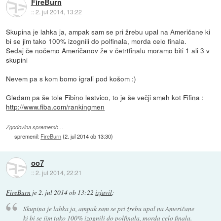
FireBurn
::
2. jul 2014, 13:22
Skupina je lahka ja, ampak sam se pri žrebu upal na Američane ki
bi se jim tako 100% izognili do polfinala, morda celo finala.
Sedaj če nočemo Američanov že v četrtfinalu moramo biti 1 ali 3 v
skupini
Nevem pa s kom bomo igrali pod košom :)
Gledam pa še tole Fibino lestvico, to je še večji smeh kot Fifina :
http://www.fiba.com/rankingmen
Zgodovina sprememb…
spremenil:
FireBurn
(
2. jul 2014 ob 13:30
)
oo7
::
2. jul 2014, 22:21
FireBurn
je
2. jul 2014 ob 13:22
izjavil
:
Skupina je lahka ja, ampak sam se pri žrebu upal na Američane
ki bi se jim tako 100% izognili do polfinala, morda celo finala.