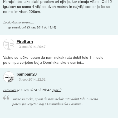
Korejci niso tako slabi problem pri njih je, ker nimajo višine. Od 12
igralcev so samo 4 višji od dveh metrov in najvišji center je če se
ne motim visok 206cm.
Zgodovina sprememb…
spremenil:
oo7
(
3. sep 2014 ob 13:18
)
FireBurn
::
3. sep 2014, 20:47
Važne so točke, upam da nam nekak rata dobit tole 1. mesto
potem pa verjetno boj z Dominikansko v osmini...
bambam20
::
3. sep 2014, 22:52
FireBurn
je
3. sep 2014 ob 20:47
izjavil
:
Važne so točke, upam da nam nekak rata dobit tole 1. mesto
potem pa verjetno boj z Dominikansko v osmini...