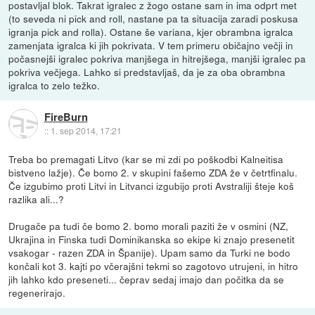
postavljal blok. Takrat igralec z žogo ostane sam in ima odprt met
(to seveda ni pick and roll, nastane pa ta situacija zaradi poskusa
igranja pick and rolla). Ostane še variana, kjer obrambna igralca
zamenjata igralca ki jih pokrivata. V tem primeru običajno večji in
počasnejši igralec pokriva manjšega in hitrejšega, manjši igralec pa
pokriva večjega. Lahko si predstavljaš, da je za oba obrambna
igralca to zelo težko.
FireBurn
::
1. sep 2014, 17:21
Treba bo premagati Litvo (kar se mi zdi po poškodbi Kalneitisa
bistveno lažje). Če bomo 2. v skupini fašemo ZDA že v četrtfinalu.
Če izgubimo proti Litvi in Litvanci izgubijo proti Avstraliji šteje koš
razlika ali...?
Drugače pa tudi če bomo 2. bomo morali paziti že v osmini (NZ,
Ukrajina in Finska tudi Dominikanska so ekipe ki znajo presenetit
vsakogar - razen ZDA in Španije). Upam samo da Turki ne bodo
končali kot 3. kajti po včerajšni tekmi so zagotovo utrujeni, in hitro
jih lahko kdo preseneti... čeprav sedaj imajo dan počitka da se
regenerirajo.