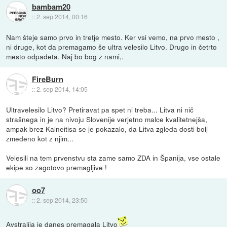
bambam20
::
2. sep 2014, 00:16
Nam šteje samo prvo in tretje mesto. Ker vsi vemo, na prvo mesto ,
ni druge, kot da premagamo še ultra velesilo Litvo. Drugo in četrto
mesto odpadeta. Naj bo bog z nami,.
FireBurn
::
2. sep 2014, 14:05
Ultravelesilo Litvo? Pretiravat pa spet ni treba... Litva ni nič
strašnega in je na nivoju Slovenije verjetno malce kvalitetnejša,
ampak brez Kalneitisa se je pokazalo, da Litva zgleda dosti bolj
zmedeno kot z njim...
Velesili na tem prvenstvu sta zame samo ZDA in Španija, vse ostale
ekipe so zagotovo premagljive !
oo7
::
2. sep 2014, 23:50
Avstralija je danes premagala Litvo