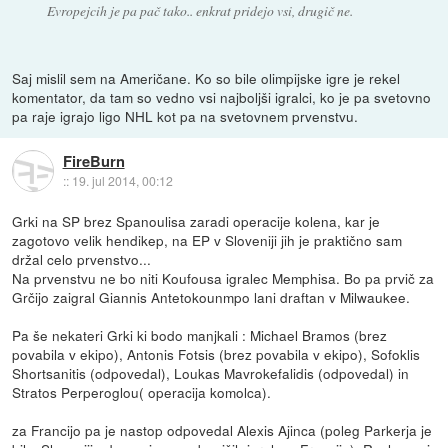
Evropejcih je pa pač tako.. enkrat pridejo vsi, drugič ne.
Saj mislil sem na Američane. Ko so bile olimpijske igre je rekel
komentator, da tam so vedno vsi najboljši igralci, ko je pa svetovno
pa raje igrajo ligo NHL kot pa na svetovnem prvenstvu.
FireBurn
::
19. jul 2014, 00:12
Grki na SP brez Spanoulisa zaradi operacije kolena, kar je
zagotovo velik hendikep, na EP v Sloveniji jih je praktično sam
držal celo prvenstvo...
Na prvenstvu ne bo niti Koufousa igralec Memphisa. Bo pa prvič za
Grčijo zaigral Giannis Antetokounmpo lani draftan v Milwaukee.
Pa še nekateri Grki ki bodo manjkali : Michael Bramos (brez
povabila v ekipo), Antonis Fotsis (brez povabila v ekipo), Sofoklis
Shortsanitis (odpovedal), Loukas Mavrokefalidis (odpovedal) in
Stratos Perperoglou( operacija komolca).
za Francijo pa je nastop odpovedal Alexis Ajinca (poleg Parkerja je