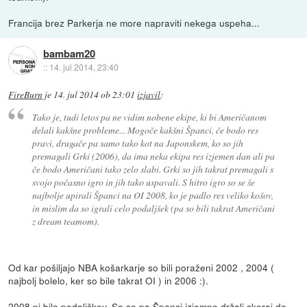
Francija brez Parkerja ne more napraviti nekega uspeha...
bambam20
::
14. jul 2014, 23:40
FireBurn
je
14. jul 2014 ob 23:01
izjavil
:
Tako je, tudi letos pa ne vidim nobene ekipe, ki bi Američanom
delali kakšne probleme... Mogoče kakšni Španci, če bodo res
pravi, drugače pa samo tako kot na Japonskem, ko so jih
premagali Grki (2006), da ima neka ekipa res izjemen dan ali pa
če bodo Američani tako zelo slabi. Grki so jih takrat premagali s
svojo počasno igro in jih tako uspavali. S hitro igro so se še
najbolje upirali Španci na OI 2008, ko je padlo res veliko košov,
in mislim da so igrali celo podaljšek (pa so bili takrat Američani
z dream teamom).
Od kar pošiljajo NBA košarkarje so bili poraženi 2002 , 2004 (
najbolj bolelo, ker so bile takrat OI ) in 2006 :).
2008 ni bilo podaljškov. So se pa Španci izjemno držali skoraj do