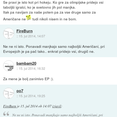
Se pravi je isto kot pri hokeju. Ko gre za olimpijske pridejo vsi
taboljši igralci, ko je svetovno jih pol manjka.
Itak pa navijam za naše potem pa za vse druge samo za
Američane ne
tudi nikoli nisem in ne bom.
FireBurn
::
15. jul 2014, 14:07
Ne ne ni isto. Ponavadi manjkajo samo najboljši Američani, pri
Evropejcih je pa pač tako.. enkrat pridejo vsi, drugič ne.
bambam20
::
15. jul 2014, 16:32
Za mene je bolj zanimivo EP :).
oo7
::
15. jul 2014, 19:25
FireBurn
je
15. jul 2014 ob 14:07
izjavil
:
Ne ne ni isto. Ponavadi manjkajo samo najboljši Američani, pri