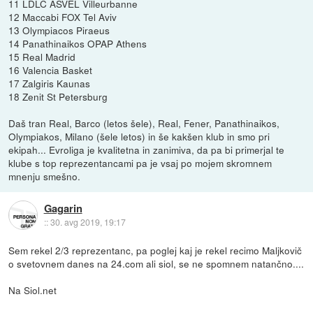
11 LDLC ASVEL Villeurbanne
12 Maccabi FOX Tel Aviv
13 Olympiacos Piraeus
14 Panathinaikos OPAP Athens
15 Real Madrid
16 Valencia Basket
17 Zalgiris Kaunas
18 Zenit St Petersburg
Daš tran Real, Barco (letos šele), Real, Fener, Panathinaikos,
Olympiakos, Milano (šele letos) in še kakšen klub in smo pri
ekipah... Evroliga je kvalitetna in zanimiva, da pa bi primerjal te
klube s top reprezentancami pa je vsaj po mojem skromnem
mnenju smešno.
Gagarin
::
30. avg 2019, 19:17
Sem rekel 2/3 reprezentanc, pa poglej kaj je rekel recimo Maljkovič
o svetovnem danes na 24.com ali siol, se ne spomnem natančno....
Na Siol.net