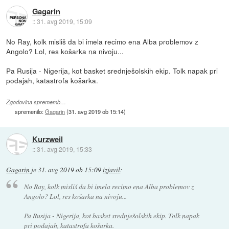
Gagarin
::
31. avg 2019, 15:09
No Ray, kolk misliš da bi imela recimo ena Alba problemov z
Angolo? Lol, res košarka na nivoju...
Pa Rusija - Nigerija, kot basket srednješolskih ekip. Tolk napak pri
podajah, katastrofa košarka.
Zgodovina sprememb…
spremenilo:
Gagarin
(
31. avg 2019 ob 15:14
)
Kurzweil
::
31. avg 2019, 15:33
Gagarin
je
31. avg 2019 ob 15:09
izjavil
:
No Ray, kolk misliš da bi imela recimo ena Alba problemov z
Angolo? Lol, res košarka na nivoju...
Pa Rusija - Nigerija, kot basket srednješolskih ekip. Tolk napak
pri podajah, katastrofa košarka.