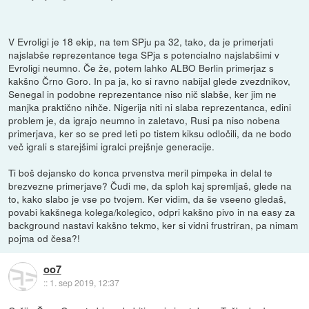
V Evroligi je 18 ekip, na tem SPju pa 32, tako, da je primerjati
najslabše reprezentance tega SPja s potencialno najslabšimi v
Evroligi neumno. Če že, potem lahko ALBO Berlin primerjaz s
kakšno Črno Goro. In pa ja, ko si ravno nabijal glede zvezdnikov,
Senegal in podobne reprezentance niso nič slabše, ker jim ne
manjka praktično nihče. Nigerija niti ni slaba reprezentanca, edini
problem je, da igrajo neumno in zaletavo, Rusi pa niso nobena
primerjava, ker so se pred leti po tistem kiksu odločili, da ne bodo
več igrali s starejšimi igralci prejšnje generacije.
Ti boš dejansko do konca prvenstva meril pimpeka in delal te
brezvezne primerjave? Čudi me, da sploh kaj spremljaš, glede na
to, kako slabo je vse po tvojem. Ker vidim, da še vseeno gledaš,
povabi kakšnega kolega/kolegico, odpri kakšno pivo in na easy za
background nastavi kakšno tekmo, ker si vidni frustriran, pa nimam
pojma od česa?!
oo7
::
1. sep 2019, 12:37