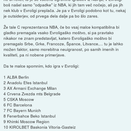
boš našel samo "odpadke" iz NBA, ki jih tam več nočejo, ali pa jih
nek klub v Evroligi preplača. Je pa v Evroligi podobno kot tu, nekaj
je outsiderjev, od prvega dela dalje pa bo šlo zares.
Že tale C reprezentanca NBA, če bo vsaj malce kompatibilna bi
gladko premagala vsako Evroligaško moštvo, si pa pravtako
nikakor ne znam predstavljat, katero Evroligaško moštvo bi
premagalo Srbe, Grke, Francoze, Špance, Litvance,... tu je lahko
možen faktor, samo morebitna neuigranost, po samih imenih in
kvaliteti, pa ni nobene primerjave.
Da te malce spomnim, kdo igra v Evroligi:
1 ALBA Berlin
2 Anadolu Efes Istanbul
3 AX Armani Exchange Milan
4 Crvena Zvezda mts Belgrade
5 CSKA Moscow
6 FC Barcelona
7 FC Bayern Munich
8 Fenerbahce Beko Istanbul
9 Khimki Moscow Region
10 KIROLBET Baskonia Vitoria-Gasteiz