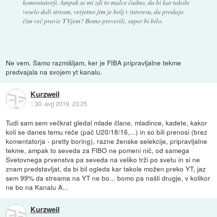
komentatorji. Ampak se mi zdi to malce čudno, da bi kar takole
veselo dali stream, verjetno jim je bolj v interesu, da prodajo
čim več pravic TVjem? Bomo preverili, super bi bilo.
Ne vem. Samo razmišljam, ker je FIBA pripravljalne tekme
predvajala na svojem yt kanalu.
Kurzweil
::
30. avg 2019, 23:25
Tudi sam sem večkrat gledal mlade člane, mladince, kadete, kakor
koli se danes temu reče (pač U20/18/16,...) in so bili prenosi (brez
komentatorja - pretty boring), razne ženske selekcije, pripravljalne
tekme, ampak to seveda za FIBO ne pomeni nič, od samega
Svetovnega prvenstva pa seveda na veliko trži po svetu in si ne
znam predstavljat, da bi bil ogleda kar takole možen preko YT, jaz
sem 99% da streama na YT ne bo... bomo pa našli drugje, v kolikor
ne bo na Kanalu A...
Kurzweil