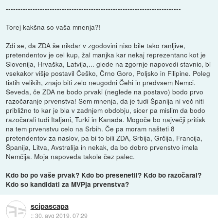
------------------------------------------------------------------------
Torej kakšna so vaša mnenja?!
Zdi se, da ZDA še nikdar v zgodovini niso bile tako ranljive,
pretendentov je cel kup, žal manjka kar nekaj reprezentanc kot je
Slovenija, Hrvaška, Latvija,... glede na zgornje napovedi stavnic, bi
vsekakor višje postavil Češko, Črno Goro, Poljsko in Filipine. Poleg
tistih velikih, znajo biti zelo neugodni Čehi in predvsem Nemci.
Seveda, če ZDA ne bodo prvaki (neglede na postavo) bodo prvo
razočaranje prvenstva! Sem mnenja, da je tudi Španija ni več niti
približno to kar je bla v zadnjem obdobju, sicer pa mislim da bodo
razočarali tudi Italjani, Turki in Kanada. Mogoče bo največji pritisk
na tem prvenstvu celo na Srbih. Če pa moram našteti 8
pretendentov za naslov, pa bi to bili ZDA, Srbija, Grčija, Francija,
Španija, Litva, Avstralija in nekak, da bo dobro prvenstvo imela
Nemčija. Moja napoveda takole čez palec.
Kdo bo po vaše prvak? Kdo bo presenetil? Kdo bo razočaral?
Kdo so kandidati za MVPja prvenstva?
scipascapa
::
30. avg 2019, 07:29