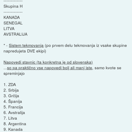
-------------
Skupina H
-------------
KANADA
SENEGAL
LITVA
AVSTRALIJA
* -
Sistem tekmovanja
(po prvem delu tekmovanja iz vsake skupine
napredujeta DVE ekipi)
Napovedi stavnic (ta konkretna je od slovenska)
...
so pa praktično vse napovedi bolj ali manj iste
, samo kvote se
spreminjajo
1. ZDA
2. Srbija
3. Grčija
4. Španija
5. Francija
6. Avstralija
7. Litva
8. Argentina
9. Kanada