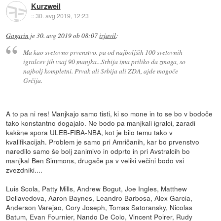
Kurzweil
::
30. avg 2019, 12:23
Gagarin
je
30. avg 2019 ob 08:07
izjavil
:
Ma kao svetovno prvenstvo. pa od najboljših 100 svetovnih
igralcev jih vsaj 90 manjka...Srbija ima priliko da zmaga, so
najbolj kompletni. Prvak ali Srbija ali ZDA, ajde mogoče
Grčija.
A to pa ni res! Manjkajo samo tisti, ki so mone in to se bo v bodoče
tako konstantno dogajalo. Ne bodo pa manjkali igralci, zaradi
kakšne spora ULEB-FIBA-NBA, kot je bilo temu tako v
kvalifikacijah. Problem je samo pri Amričanih, kar bo prvenstvo
naredilo samo še bolj zanimivo in odprto in pri Avstralcih bo
manjkal Ben Simmons, drugače pa v veliki večini bodo vsi
zvezdniki....
Luis Scola, Patty Mills, Andrew Bogut, Joe Ingles, Matthew
Dellavedova, Aaron Baynes, Leandro Barbosa, Alex Garcia,
Anderson Varejao, Cory Joseph, Tomas Satoransky, Nicolas
Batum, Evan Fournier, Nando De Colo, Vincent Poirer, Rudy