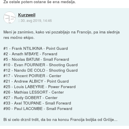
Za ostale potem ostane še ena medalja.
Kurzweil
::
30. avg 2019, 14:46
Meni je zanimivo, kako vsi pozabljajo na Francijo, pa ima slednja
res močno ekipo.
#1 - Frank NTILIKINA - Point Guard
#2 - Amath M'BAYE - Forward
#5 - Nicolas BATUM - Small Forward
#10 - Evan FOURNIER - Shooting Guard
#12 - Nando DE COLO - Shooting Guard
#17 - Vincent POIRIER - Center
#21 - Andrew ALBICY - Point Guard
#25 - Louis LABEYRIE - Power Forward
#26 - Mathias LESSORT - Center
#27 - Rudy GOBERT - Center
#33 - Axel TOUPANE - Small Forward
#90 - Paul LACOMBE - Small Forward
Bi si celo drznil trdit, da bo na koncu Francija boljša od Grčije...