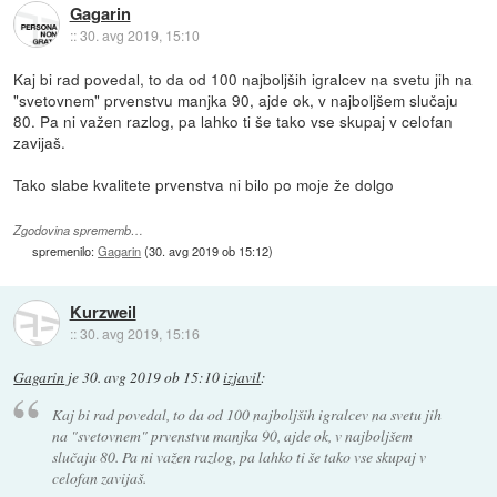
Gagarin
::
30. avg 2019, 15:10
Kaj bi rad povedal, to da od 100 najboljših igralcev na svetu jih na
"svetovnem" prvenstvu manjka 90, ajde ok, v najboljšem slučaju
80. Pa ni važen razlog, pa lahko ti še tako vse skupaj v celofan
zavijaš.
Tako slabe kvalitete prvenstva ni bilo po moje že dolgo
Zgodovina sprememb…
spremenilo:
Gagarin
(
30. avg 2019 ob 15:12
)
Kurzweil
::
30. avg 2019, 15:16
Gagarin
je
30. avg 2019 ob 15:10
izjavil
:
Kaj bi rad povedal, to da od 100 najboljših igralcev na svetu jih
na "svetovnem" prvenstvu manjka 90, ajde ok, v najboljšem
slučaju 80. Pa ni važen razlog, pa lahko ti še tako vse skupaj v
celofan zavijaš.