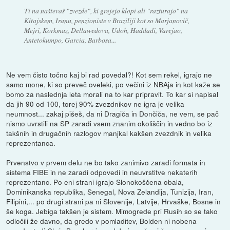
Ti na naštevaš "zvezde", ki grejejo klopi ali "razturajo" na
Kitajskem, Iranu, penzioniste v Braziliji kot so Marjanovič,
Mejri, Korkmaz, Dellawedova, Udoh, Haddadi, Varejao,
Antetokumpo, Garcia, Barbosa...
Ne vem čisto točno kaj bi rad povedal?! Kot sem rekel, igrajo ne
samo mone, ki so preveč oveleki, po večini iz NBAja in kot kaže se
bomo za naslednja leta morali na to kar pripravit. To kar si napisal
da jih 90 od 100, torej 90% zvezdnikov ne igra je velika
neumnost... zakaj pišeš, da ni Dragiča in Dončiča, ne vem, se pač
nismo uvrstili na SP zaradi vsem znanim okoliščin in vedno bo iz
takšnih in drugačnih razlogov manjkal kakšen zvezdnik in velika
reprezentanca.
Prvenstvo v prvem delu ne bo tako zanimivo zaradi formata in
sistema FIBE in ne zaradi odpovedi in neuvrstitve nekaterih
reprezentanc. Po eni strani igrajo Slonokoščena obala,
Dominikanska republika, Senegal, Nova Zelandija, Tunizija, Iran,
Filipini,... po drugi strani pa ni Slovenije, Latvije, Hrvaške, Bosne in
še koga. Jebiga takšen je sistem. Mimogrede pri Rusih so se tako
odločili že davno, da gredo v pomladitev, Bolden ni nobena