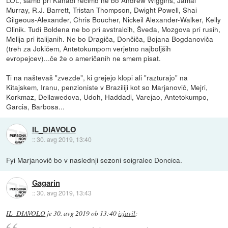
Murray, R.J. Barrett, Tristan Thompson, Dwight Powell, Shai
Gilgeous-Alexander, Chris Boucher, Nickeil Alexander-Walker, Kelly
Olinik. Tudi Boldena ne bo pri avstralcih, Šveda, Mozgova pri rusih,
Melija pri italijanih. Ne bo Dragiča, Dončiča, Bojana Bogdanoviča
(treh za Jokičem, Antetokumpom verjetno najboljših
evropejcev)...če že o američanih ne smem pisat.
Ti na naštevaš "zvezde", ki grejejo klopi ali "razturajo" na
Kitajskem, Iranu, penzioniste v Braziliji kot so Marjanovič, Mejri,
Korkmaz, Dellawedova, Udoh, Haddadi, Varejao, Antetokumpo,
Garcia, Barbosa...
IL_DIAVOLO
::
30. avg 2019, 13:40
Fyi Marjanovič bo v naslednji sezoni soigralec Doncica.
Gagarin
::
30. avg 2019, 13:43
IL_DIAVOLO
je
30. avg 2019 ob 13:40
izjavil
: