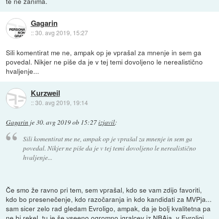
te ne zanima.
Gagarin
::
30. avg 2019, 15:27
Sili komentirat me ne, ampak op je vprašal za mnenje in sem ga
povedal. Nikjer ne piše da je v tej temi dovoljeno le nerealistično
hvaljenje...
Kurzweil
::
30. avg 2019, 19:14
Gagarin
je
30. avg 2019 ob 15:27
izjavil
:
Sili komentirat me ne, ampak op je vprašal za mnenje in sem ga
povedal. Nikjer ne piše da je v tej temi dovoljeno le nerealistično
hvaljenje...
Če smo že ravno pri tem, sem vprašal, kdo se vam zdijo favoriti,
kdo bo presenečenje, kdo razočaranja in kdo kandidati za MVPja...
sam sicer zelo rad gledam Evroligo, ampak, da je bolj kvalitetna pa
ne bi rekel, tu je še vseeno ogromno igralcev iz NBAja, v Evroligi