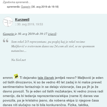
Zgodovina sprememb…
spremenilo:
Gagarin
(
30. avg 2019 ob 19:18
)
Kurzweil
::
30. avg 2019, 19:53
Gagarin
je
30. avg 2019 ob 19:17
izjavil
:
Sem rekel 2/3 reprezentanc, pa poglej kaj je rekel recimo
Maljkovič o svetovnem danes na 24.com ali siol, se ne spomnem
natančno....
Na Siol.net
emmm
Ti dejansko
tale članek
jemlješ resno? Maljković je eden
od tistih dinozavrov, ki so še vedno 40 let zadaj in ki malce preveč
sentimentalno fantazirajo in se delajo vizionarje, čas pa jih je že
davno povozil. To je eden od tistih možakarjev, ki vedno znova radi
omenijo, da bi tedanja reprezentanca/ekipa (name it) danes vse
povozila, pa je kristalno jasno, da nobena ekipa iz njegove časa
danes niti slučajno ne bi bila konkurenčna. Fizika, taktika,