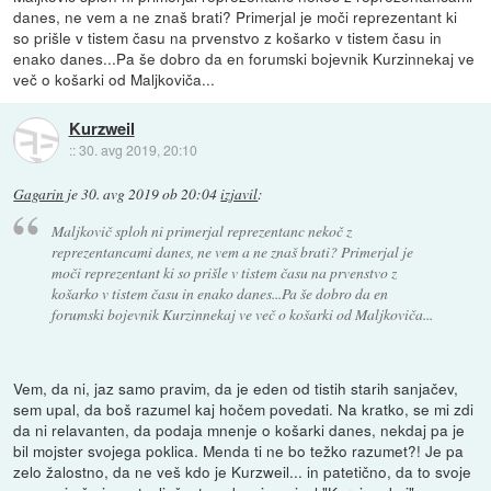
danes, ne vem a ne znaš brati? Primerjal je moči reprezentant ki
so prišle v tistem času na prvenstvo z košarko v tistem času in
enako danes...Pa še dobro da en forumski bojevnik Kurzinnekaj ve
več o košarki od Maljkoviča...
Kurzweil
::
30. avg 2019, 20:10
Gagarin
je
30. avg 2019 ob 20:04
izjavil
:
Maljkovič sploh ni primerjal reprezentanc nekoč z
reprezentancami danes, ne vem a ne znaš brati? Primerjal je
moči reprezentant ki so prišle v tistem času na prvenstvo z
košarko v tistem času in enako danes...Pa še dobro da en
forumski bojevnik Kurzinnekaj ve več o košarki od Maljkoviča...
Vem, da ni, jaz samo pravim, da je eden od tistih starih sanjačev,
sem upal, da boš razumel kaj hočem povedati. Na kratko, se mi zdi
da ni relavanten, da podaja mnenje o košarki danes, nekdaj pa je
bil mojster svojega poklica. Menda ti ne bo težko razumet?! Je pa
zelo žalostno, da ne veš kdo je Kurzweil... in patetično, da to svoje