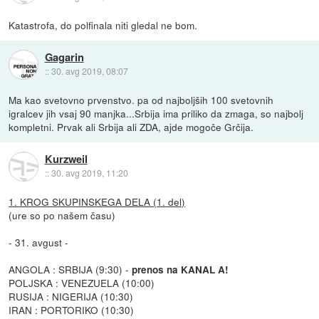
Katastrofa, do polfinala niti gledal ne bom.
Gagarin
::
30. avg 2019, 08:07
Ma kao svetovno prvenstvo. pa od najboljših 100 svetovnih
igralcev jih vsaj 90 manjka...Srbija ima priliko da zmaga, so najbolj
kompletni. Prvak ali Srbija ali ZDA, ajde mogoče Grčija.
Kurzweil
::
30. avg 2019, 11:20
1. KROG SKUPINSKEGA DELA (1. del)
(ure so po našem času)
- 31. avgust -
ANGOLA : SRBIJA (9:30) -
prenos na KANAL A!
POLJSKA : VENEZUELA (10:00)
RUSIJA : NIGERIJA (10:30)
IRAN : PORTORIKO (10:30)