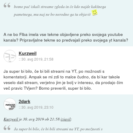
bomo pač iskali streame zgleda in če kdo najde kakšnega
pametnega, mu naj ne bo nerodno ga tu objavit
A ne bo FIba imela vse tekme objavljene preko svojega youtube
kanala? Pripravljalne tekme so predvajali preko svojega yt kanala?
Kurzweil
::
30. avg 2019, 21:58
Ja super bi bilo, če bi bili streami na YT, po možnosti s
komentatorji. Ampak se mi zdi to malce čudno, da bi kar takole
veselo dali stream, verjetno jim je bolj v interesu, da prodajo čim
več pravic TVjem? Bomo preverili, super bi bilo.
2dark
::
30. avg 2019, 23:10
Kurzweil
je
30. avg 2019 ob 21:58
izjavil
:
Ja super bi bilo, če bi bili streami na YT, po možnosti s