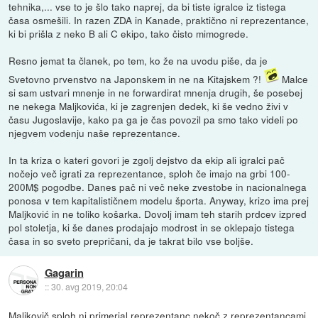
tehnika,... vse to je šlo tako naprej, da bi tiste igralce iz tistega
časa osmešili. In razen ZDA in Kanade, praktično ni reprezentance,
ki bi prišla z neko B ali C ekipo, tako čisto mimogrede.
Resno jemat ta članek, po tem, ko že na uvodu piše, da je
Svetovno prvenstvo na Japonskem in ne na Kitajskem ?!
Malce
si sam ustvari mnenje in ne forwardirat mnenja drugih, še posebej
ne nekega Maljkovića, ki je zagrenjen dedek, ki še vedno živi v
času Jugoslavije, kako pa ga je čas povozil pa smo tako videli po
njegvem vodenju naše reprezentance.
In ta kriza o kateri govori je zgolj dejstvo da ekip ali igralci pač
nočejo več igrati za reprezentance, sploh če imajo na grbi 100-
200M$ pogodbe. Danes pač ni več neke zvestobe in nacionalnega
ponosa v tem kapitalističnem modelu športa. Anyway, krizo ima prej
Maljković in ne toliko košarka. Dovolj imam teh starih prdcev izpred
pol stoletja, ki še danes prodajajo modrost in se oklepajo tistega
časa in so sveto prepričani, da je takrat bilo vse boljše.
Gagarin
::
30. avg 2019, 20:04
Maljkovič sploh ni primerjal reprezentanc nekoč z reprezentancami