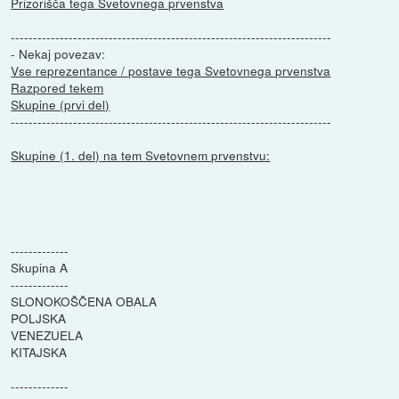
Prizorišča tega Svetovnega prvenstva
------------------------------------------------------------------------
- Nekaj povezav:
Vse reprezentance / postave tega Svetovnega prvenstva
Razpored tekem
Skupine (prvi del)
------------------------------------------------------------------------
Skupine (1. del) na tem Svetovnem prvenstvu:
-------------
Skupina A
-------------
SLONOKOŠČENA OBALA
POLJSKA
VENEZUELA
KITAJSKA
-------------