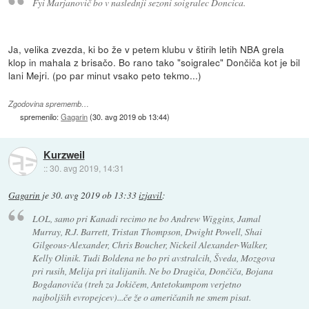
Fyi Marjanovič bo v naslednji sezoni soigralec Doncica.
Ja, velika zvezda, ki bo že v petem klubu v štirih letih NBA grela
klop in mahala z brisačo. Bo rano tako "soigralec" Dončiča kot je bil
lani Mejri. (po par minut vsako peto tekmo...)
Zgodovina sprememb…
spremenilo:
Gagarin
(
30. avg 2019 ob 13:44
)
Kurzweil
::
30. avg 2019, 14:31
Gagarin
je
30. avg 2019 ob 13:33
izjavil
:
LOL, samo pri Kanadi recimo ne bo Andrew Wiggins, Jamal
Murray, R.J. Barrett, Tristan Thompson, Dwight Powell, Shai
Gilgeous-Alexander, Chris Boucher, Nickeil Alexander-Walker,
Kelly Olinik. Tudi Boldena ne bo pri avstralcih, Šveda, Mozgova
pri rusih, Melija pri italijanih. Ne bo Dragiča, Dončiča, Bojana
Bogdanoviča (treh za Jokičem, Antetokumpom verjetno
najboljših evropejcev)...če že o američanih ne smem pisat.