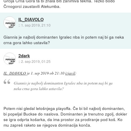
Grčija Črna Gora ta bi znala biti zanimiva tekma. Težko bodo
Črnogorci zaustavili Atekumba.
IL_DIAVOLO
::
1. sep 2019, 21:10
Giannis je najbolj dominanten Igralec nba in potem naj bi ga neka
crna gora lahko ustavila?
2dark
::
2. sep 2019, 01:25
IL_DIAVOLO
je
1. sep 2019 ob 21:10
izjavil
:
Giannis je najbolj dominanten Igralec nba in potem naj bi ga
neka crna gora lahko ustavila?
Potem nisi gledal letošnjega playoffa. Če bi bil najbolj dominanten,
bi popeljal Buckse do naslova. Dominanten je trenutno zgolj, dokler
se igra odprta košarka, da ima prostor za prodiranje pod koš. Ko
mu zapreš raketo se njegova dominacija konča.