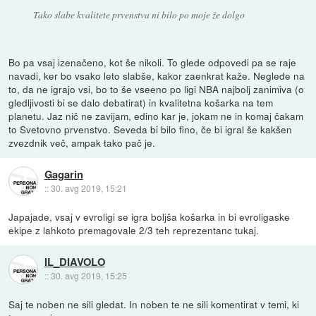
Tako slabe kvalitete prvenstva ni bilo po moje že dolgo
Bo pa vsaj izenačeno, kot še nikoli. To glede odpovedi pa se raje
navadi, ker bo vsako leto slabše, kakor zaenkrat kaže. Neglede na
to, da ne igrajo vsi, bo to še vseeno po ligi NBA najbolj zanimiva (o
gledljivosti bi se dalo debatirat) in kvalitetna košarka na tem
planetu. Jaz nič ne zavijam, edino kar je, jokam ne in komaj čakam
to Svetovno prvenstvo. Seveda bi bilo fino, če bi igral še kakšen
zvezdnik več, ampak tako pač je.
Gagarin
::
30. avg 2019, 15:21
Japajade, vsaj v evroligi se igra boljša košarka in bi evroligaske
ekipe z lahkoto premagovale 2/3 teh reprezentanc tukaj.
IL_DIAVOLO
::
30. avg 2019, 15:25
Saj te noben ne sili gledat. In noben te ne sili komentirat v temi, ki