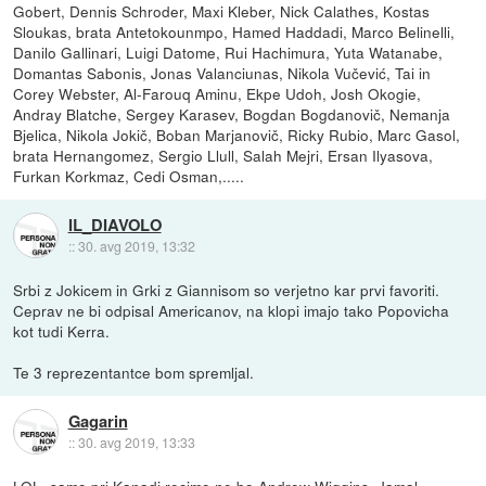
Gobert, Dennis Schroder, Maxi Kleber, Nick Calathes, Kostas
Sloukas, brata Antetokounmpo, Hamed Haddadi, Marco Belinelli,
Danilo Gallinari, Luigi Datome, Rui Hachimura, Yuta Watanabe,
Domantas Sabonis, Jonas Valanciunas, Nikola Vučević, Tai in
Corey Webster, Al-Farouq Aminu, Ekpe Udoh, Josh Okogie,
Andray Blatche, Sergey Karasev, Bogdan Bogdanovič, Nemanja
Bjelica, Nikola Jokič, Boban Marjanovič, Ricky Rubio, Marc Gasol,
brata Hernangomez, Sergio Llull, Salah Mejri, Ersan Ilyasova,
Furkan Korkmaz, Cedi Osman,.....
IL_DIAVOLO
::
30. avg 2019, 13:32
Srbi z Jokicem in Grki z Giannisom so verjetno kar prvi favoriti.
Ceprav ne bi odpisal Americanov, na klopi imajo tako Popovicha
kot tudi Kerra.
Te 3 reprezentantce bom spremljal.
Gagarin
::
30. avg 2019, 13:33
LOL, samo pri Kanadi recimo ne bo Andrew Wiggins, Jamal