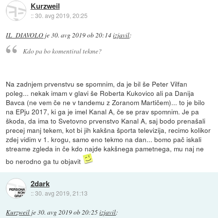
Kurzweil
::
30. avg 2019, 20:25
IL_DIAVOLO
je
30. avg 2019 ob 20:14
izjavil
:
Kdo pa bo komentiral tekme?
Na zadnjem prvenstvu se spomnim, da je bil še Peter Vilfan
poleg... nekak imam v glavi še Roberta Kukovico ali pa Danija
Bavca (ne vem če ne v tandemu z Zoranom Martičem)... to je bilo
na EPju 2017, ki ga je imel Kanal A, če se prav spomnim. Je pa
škoda, da ima to Svetovno prvenstvo Kanal A, saj bodo prenašali
precej manj tekem, kot bi jih kakšna športa televizija, recimo kolikor
zdej vidim v 1. krogu, samo eno tekmo na dan... bomo pač iskali
streame zgleda in če kdo najde kakšnega pametnega, mu naj ne
bo nerodno ga tu objavit
2dark
::
30. avg 2019, 21:13
Kurzweil
je
30. avg 2019 ob 20:25
izjavil
: