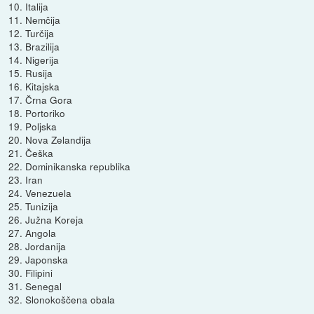
10. Italija
11. Nemčija
12. Turčija
13. Brazilija
14. Nigerija
15. Rusija
16. Kitajska
17. Črna Gora
18. Portoriko
19. Poljska
20. Nova Zelandija
21. Češka
22. Dominikanska republika
23. Iran
24. Venezuela
25. Tunizija
26. Južna Koreja
27. Angola
28. Jordanija
29. Japonska
30. Filipini
31. Senegal
32. Slonokoščena obala