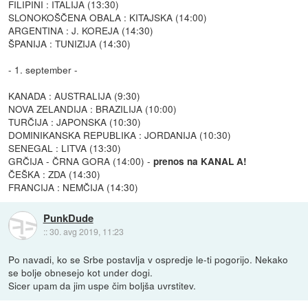
FILIPINI : ITALIJA (13:30)
SLONOKOŠČENA OBALA : KITAJSKA (14:00)
ARGENTINA : J. KOREJA (14:30)
ŠPANIJA : TUNIZIJA (14:30)
- 1. september -
KANADA : AUSTRALIJA (9:30)
NOVA ZELANDIJA : BRAZILIJA (10:00)
TURČIJA : JAPONSKA (10:30)
DOMINIKANSKA REPUBLIKA : JORDANIJA (10:30)
SENEGAL : LITVA (13:30)
GRČIJA - ČRNA GORA (14:00) -
prenos na KANAL A!
ČEŠKA : ZDA (14:30)
FRANCIJA : NEMČIJA (14:30)
PunkDude
::
30. avg 2019, 11:23
Po navadi, ko se Srbe postavlja v ospredje le-ti pogorijo. Nekako
se bolje obnesejo kot under dogi.
Sicer upam da jim uspe čim boljša uvrstitev.