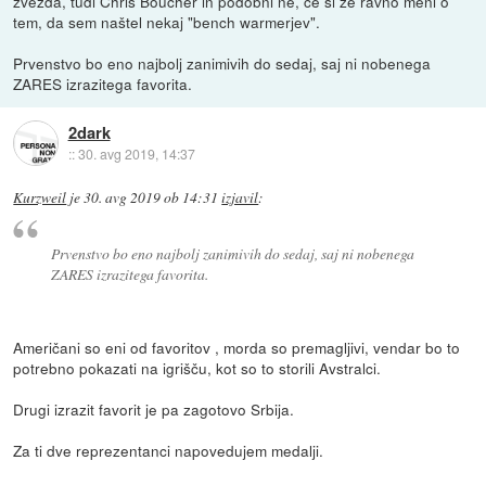
zvezda, tudi Chris Boucher in podobni ne, če si že ravno meni o
tem, da sem naštel nekaj "bench warmerjev".
Prvenstvo bo eno najbolj zanimivih do sedaj, saj ni nobenega
ZARES izrazitega favorita.
2dark
::
30. avg 2019, 14:37
Kurzweil
je
30. avg 2019 ob 14:31
izjavil
:
Prvenstvo bo eno najbolj zanimivih do sedaj, saj ni nobenega
ZARES izrazitega favorita.
Američani so eni od favoritov , morda so premagljivi, vendar bo to
potrebno pokazati na igrišču, kot so to storili Avstralci.
Drugi izrazit favorit je pa zagotovo Srbija.
Za ti dve reprezentanci napovedujem medalji.