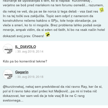
neznanje še izpostavljaš s tem, ko si napisal "Kurzinnekaj",
verjetno se boš pred mariskom na tem forumu osmešil... razumem,
da nekaj ne veš, da pa se še norca iz tega delaš - vsa čast res
In na tej točki sva zaključila. Topic sem odprl z namenom da
konstruktivno rečemo kakšno o SPju, tole tvoje obnašanje, pa
vleče s smeri, ko to ni mogoče. Brez problema lahko podaš svoje
mnenje, ampak vidim, da si eden od tistih, ki bo na vsak način hotel
dokazati svoj prav. Cheers!
IL_DIAVOLO
::
30. avg 2019, 20:14
Kdo pa bo komentiral tekme?
Gagarin
::
30. avg 2019, 20:18
@kurzinnekaj, nekaj sem predvideval da nisi ravno Ray, ker če si,
pol si ti ravno tako stari prdec kot Maljkovič...pa mi ni treba nič
dokazovat, ker sam veš da je tole vsaj B če ne C rang
svetovnega...