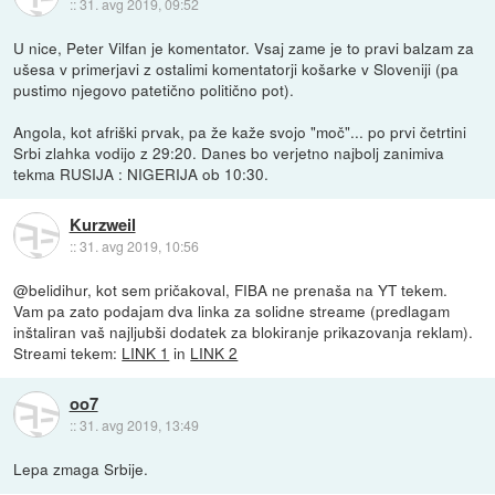
::
31. avg 2019, 09:52
U nice, Peter Vilfan je komentator. Vsaj zame je to pravi balzam za
ušesa v primerjavi z ostalimi komentatorji košarke v Sloveniji (pa
pustimo njegovo patetično politično pot).
Angola, kot afriški prvak, pa že kaže svojo "moč"... po prvi četrtini
Srbi zlahka vodijo z 29:20. Danes bo verjetno najbolj zanimiva
tekma RUSIJA : NIGERIJA ob 10:30.
Kurzweil
::
31. avg 2019, 10:56
@belidihur, kot sem pričakoval, FIBA ne prenaša na YT tekem.
Vam pa zato podajam dva linka za solidne streame (predlagam
inštaliran vaš najljubši dodatek za blokiranje prikazovanja reklam).
Streami tekem:
LINK 1
in
LINK 2
oo7
::
31. avg 2019, 13:49
Lepa zmaga Srbije.