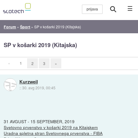
☰
Forum
»
Šport
»
SP v košarki 2019 (Kitajska)
SP v košarki 2019 (Kitajska)
«
1
2
3
»
Kurzweil
::
30. avg 2019, 00:45
31 AVGUST - 15 SEPTEMBER, 2019
Svetovno prvenstvo v košarki 2019 na Kitajskem
Uradna spletna stran Svetovnega prvenstva - FIBA