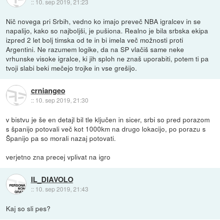
::
10. sep 2019, 21:23
Nič novega pri Srbih, vedno ko imajo preveč NBA igralcev in se
napalijo, kako so najboljši, je pušiona. Realno je bila srbska ekipa
izpred 2 let bolj timska od te in bi imela več možnosti proti
Argentini. Ne razumem logike, da na SP vlačiš same neke
vrhunske visoke igralce, ki jih sploh ne znaš uporabiti, potem ti pa
tvoji slabi beki mečejo trojke in vse grešijo.
crniangeo
::
10. sep 2019, 21:30
v bistvu je še en detajl bil tle ključen in sicer, srbi so pred porazom
s španijo potovali več kot 1000km na drugo lokacijo, po porazu s
Španijo pa so morali nazaj potovati.
verjetno zna precej vplivat na igro
IL_DIAVOLO
::
10. sep 2019, 21:43
Kaj so sli pes?