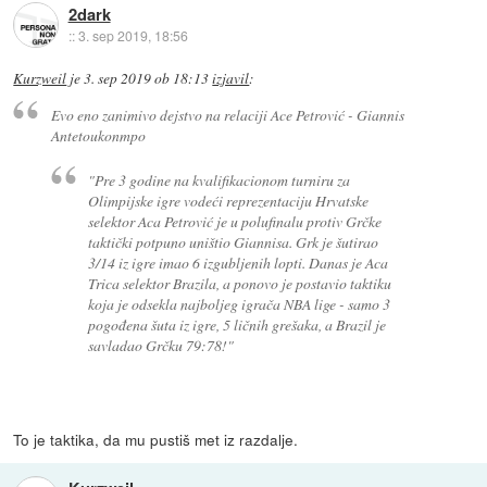
2dark
::
3. sep 2019, 18:56
Kurzweil
je
3. sep 2019 ob 18:13
izjavil
:
Evo eno zanimivo dejstvo na relaciji Ace Petrović - Giannis
Antetoukonmpo
"Pre 3 godine na kvalifikacionom turniru za
Olimpijske igre vodeći reprezentaciju Hrvatske
selektor Aca Petrović je u polufinalu protiv Grčke
taktički potpuno uništio Giannisa. Grk je šutirao
3/14 iz igre imao 6 izgubljenih lopti. Danas je Aca
Trica selektor Brazila, a ponovo je postavio taktiku
koja je odsekla najboljeg igrača NBA lige - samo 3
pogođena šuta iz igre, 5 ličnih grešaka, a Brazil je
savladao Grčku 79:78!"
To je taktika, da mu pustiš met iz razdalje.