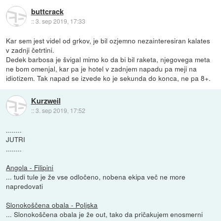
buttcrack
::
3. sep 2019, 17:33
Kar sem jest videl od grkov, je bil ozjemno nezainteresiran kalates
v zadnji četrtini.
Dedek barbosa je švigal mimo ko da bi bil raketa, njegovega meta
ne bom omenjal, kar pa je hotel v zadnjem napadu pa meji na
idiotizem. Tak napad se izvede ko je sekunda do konca, ne pa 8+.
Kurzweil
::
3. sep 2019, 17:52
........
JUTRI
........
Angola - Filipini
... tudi tule je že vse odločeno, nobena ekipa več ne more
napredovati
Slonokoščena obala - Poljska
... Slonokoščena obala je že out, tako da pričakujem enosmerni