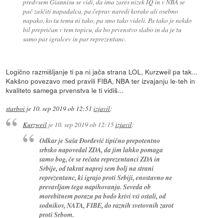
predvsem Giannisu se vidi, da ima zares nizek IQ in v NBA se
pač zaščiti napadalca, pa čeprav naredi korake ali osebno
napako, ko tu temu ni tako, pa smo tako videli. Pa tako je nekdo
bil prepričan v tem topicu, da bo prvenstvo slabo in da je tu
samo par igralcev in par reprezentanc.
Logično razmišljanje ti pa ni jača strana LOL, Kurzweil pa tak...
Kakšno povezavo med pravili FIBA, NBA ter izvajanju le-teh in
kvaliteto samega prvenstva le ti vidiš...
starboi
je
10. sep 2019 ob 12:51
izjavil
:
Kurzweil
je
10. sep 2019 ob 12:15
izjavil
:
Odkar je Saša Đorđević tipično prepotentno
srbsko napovedal ZDA, da jim lahko pomaga
samo bog, če se rečata reprezentanci ZDA in
Srbije, od takrat naprej sem bolj na strani
reprezentanc, ki igrajo proti Srbiji, enostavno ne
prevavljam tega napihovanja. Seveda ob
morebitnem porazu pa bodo krivi vsi ostali, od
sodnikov, NATA, FIBE, do raznih svetovnih zarot
proti Srbom.