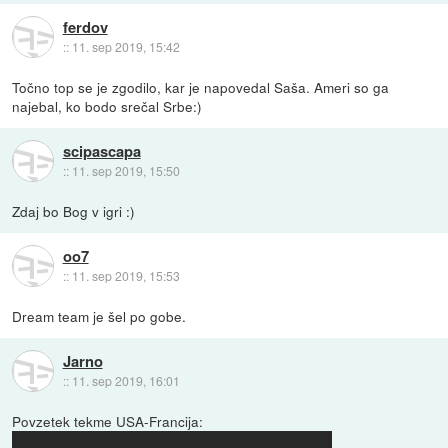
ferdov
::
11. sep 2019, 15:42
Točno top se je zgodilo, kar je napovedal Saša. Ameri so ga
najebal, ko bodo srečal Srbe:)
scipascapa
::
11. sep 2019, 15:50
Zdaj bo Bog v igri :)
oo7
::
11. sep 2019, 15:53
Dream team je šel po gobe.
Jarno
::
11. sep 2019, 16:01
Povzetek tekme USA-Francija: