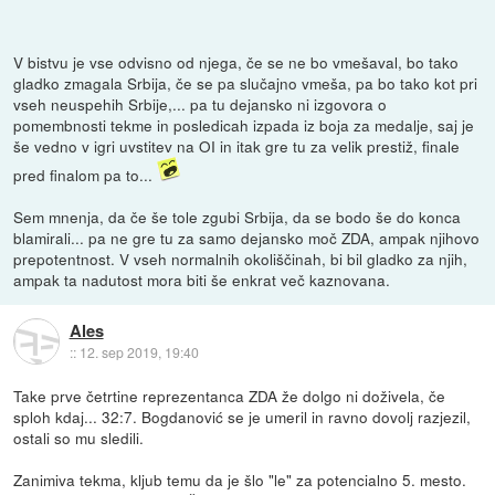
V bistvu je vse odvisno od njega, če se ne bo vmešaval, bo tako
gladko zmagala Srbija, če se pa slučajno vmeša, pa bo tako kot pri
vseh neuspehih Srbije,... pa tu dejansko ni izgovora o
pomembnosti tekme in posledicah izpada iz boja za medalje, saj je
še vedno v igri uvstitev na OI in itak gre tu za velik prestiž, finale
pred finalom pa to...
Sem mnenja, da če še tole zgubi Srbija, da se bodo še do konca
blamirali... pa ne gre tu za samo dejansko moč ZDA, ampak njihovo
prepotentnost. V vseh normalnih okoliščinah, bi bil gladko za njih,
ampak ta nadutost mora biti še enkrat več kaznovana.
Ales
::
12. sep 2019, 19:40
Take prve četrtine reprezentanca ZDA že dolgo ni doživela, če
sploh kdaj... 32:7. Bogdanović se je umeril in ravno dovolj razjezil,
ostali so mu sledili.
Zanimiva tekma, kljub temu da je šlo "le" za potencialno 5. mesto.