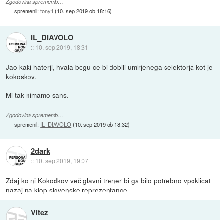
Zgodovina sprememb…
spremenil:
tony1
(
10. sep 2019 ob 18:16
)
IL_DIAVOLO
::
10. sep 2019, 18:31
Jao kaki haterji, hvala bogu ce bi dobili umirjenega selektorja kot je
kokoskov.
Mi tak nimamo sans.
Zgodovina sprememb…
spremenil:
IL_DIAVOLO
(
10. sep 2019 ob 18:32
)
2dark
::
10. sep 2019, 19:07
Zdaj ko ni Kokođkov več glavni trener bi ga bilo potrebno vpoklicat
nazaj na klop slovenske reprezentance.
Vitez