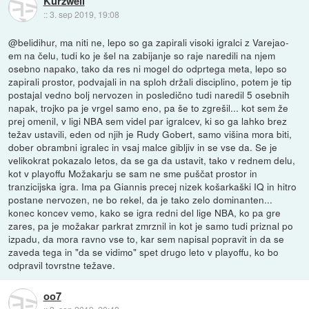
Kurzweil
::
3. sep 2019, 19:08
@belidihur, ma niti ne, lepo so ga zapirali visoki igralci z Varejao-
em na čelu, tudi ko je šel na zabijanje so raje naredili na njem
osebno napako, tako da res ni mogel do odprtega meta, lepo so
zapirali prostor, podvajali in na sploh držali disciplino, potem je tip
postajal vedno bolj nervozen in posledično tudi naredil 5 osebnih
napak, trojko pa je vrgel samo eno, pa še to zgrešil... kot sem že
prej omenil, v ligi NBA sem videl par igralcev, ki so ga lahko brez
težav ustavili, eden od njih je Rudy Gobert, samo višina mora biti,
dober obrambni igralec in vsaj malce gibljiv in se vse da. Se je
velikokrat pokazalo letos, da se ga da ustavit, tako v rednem delu,
kot v playoffu Možakarju se sam ne sme puščat prostor in
tranzicijska igra. Ima pa Giannis precej nizek košarkaški IQ in hitro
postane nervozen, ne bo rekel, da je tako zelo dominanten...
konec koncev vemo, kako se igra redni del lige NBA, ko pa gre
zares, pa je možakar parkrat zmrznil in kot je samo tudi priznal po
izpadu, da mora ravno vse to, kar sem napisal popravit in da se
zaveda tega in "da se vidimo" spet drugo leto v playoffu, ko bo
odpravil tovrstne težave.
oo7