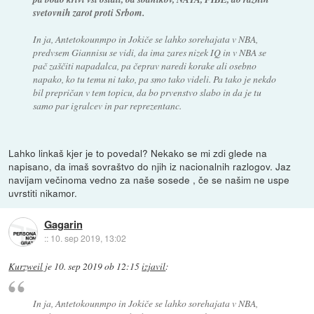
svetovnih zarot proti Srbom.
In ja, Antetokounmpo in Jokiče se lahko sorehajata v NBA,
predvsem Giannisu se vidi, da ima zares nizek IQ in v NBA se
pač zaščiti napadalca, pa čeprav naredi korake ali osebno
napako, ko tu temu ni tako, pa smo tako videli. Pa tako je nekdo
bil prepričan v tem topicu, da bo prvenstvo slabo in da je tu
samo par igralcev in par reprezentanc.
Lahko linkaš kjer je to povedal? Nekako se mi zdi glede na
napisano, da imaš sovraštvo do njih iz nacionalnih razlogov. Jaz
navijam večinoma vedno za naše sosede , če se našim ne uspe
uvrstiti nikamor.
Gagarin
::
10. sep 2019, 13:02
Kurzweil
je
10. sep 2019 ob 12:15
izjavil
:
In ja, Antetokounmpo in Jokiče se lahko sorehajata v NBA,