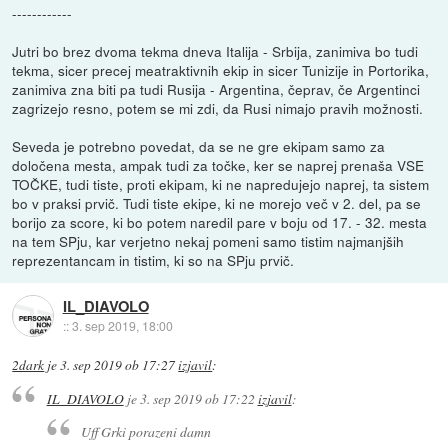
------------
Jutri bo brez dvoma tekma dneva Italija - Srbija, zanimiva bo tudi
tekma, sicer precej meatraktivnih ekip in sicer Tunizije in Portorika,
zanimiva zna biti pa tudi Rusija - Argentina, čeprav, če Argentinci
zagrizejo resno, potem se mi zdi, da Rusi nimajo pravih možnosti.
Seveda je potrebno povedat, da se ne gre ekipam samo za
določena mesta, ampak tudi za točke, ker se naprej prenaša VSE
TOČKE, tudi tiste, proti ekipam, ki ne napredujejo naprej, ta sistem
bo v praksi prvič. Tudi tiste ekipe, ki ne morejo več v 2. del, pa se
borijo za score, ki bo potem naredil pare v boju od 17. - 32. mesta
na tem SPju, kar verjetno nekaj pomeni samo tistim najmanjših
reprezentancam in tistim, ki so na SPju prvič.
IL_DIAVOLO
::
3. sep 2019, 18:00
2dark
je
3. sep 2019 ob 17:27
izjavil
:
IL_DIAVOLO
je
3. sep 2019 ob 17:22
izjavil
:
Uff Grki porazeni damn