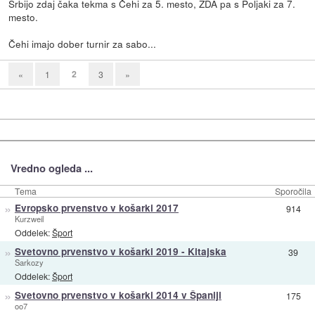
Srbijo zdaj čaka tekma s Čehi za 5. mesto, ZDA pa s Poljaki za 7.
mesto.
Čehi imajo dober turnir za sabo...
2
«
1
3
»
Vredno ogleda ...
Tema
Sporočila
»
Evropsko prvenstvo v košarki 2017
914
Kurzweil
Oddelek:
Šport
»
Svetovno prvenstvo v košarki 2019 - Kitajska
39
Sarkozy
Oddelek:
Šport
»
Svetovno prvenstvo v košarki 2014 v Španiji
175
oo7