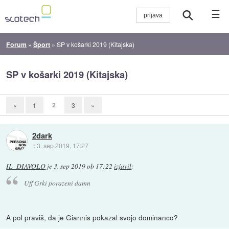
☰
Forum
»
Šport
»
SP v košarki 2019 (Kitajska)
SP v košarki 2019 (Kitajska)
2
«
1
3
»
2dark
::
3. sep 2019, 17:27
IL_DIAVOLO
je
3. sep 2019 ob 17:22
izjavil
:
Uff Grki porazeni damn
A pol praviš, da je Giannis pokazal svojo dominanco?