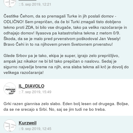
::
5. sep 2019, 12:21
Čestitke Čehom, da so premagali Turke in jih poslali domov -
ODLIČNO! Sem prepričan, da če bi Turki zmagali tisto dobljeno
tekmo proti ZDA, bi bilo vse drugače, tako pa veliko razočaranje in
odhajajo domov! Ilyasova pa katastrofalna tekma z metom 0/9.
Škoda, da se je malo pred prvenstvom poškodoval Jan Vesely!
Bravo Čehi in to na njihovem prvem Svetovnem prvenstvu!
Glede Srbov pa je tako, ekipa je super, igrajo zelo prepričljivo,
ampak jaz nikakor ne bi bil tako prepičan o naslovu. Sedaj je
sigurno največje breme na njih, ena slaba tekma ali krč je dovolj do
velikega razočaranja!
IL_DIAVOLO
::
7. sep 2019, 15:49
Grki razen giannisa zelo slabo. Eden bolj lesen od drugega. Boljse,
da se ne srecajo s Srbi. No, saj se jim tudi ne bo treba.
Kurzweil
::
9. sep 2019, 12:45