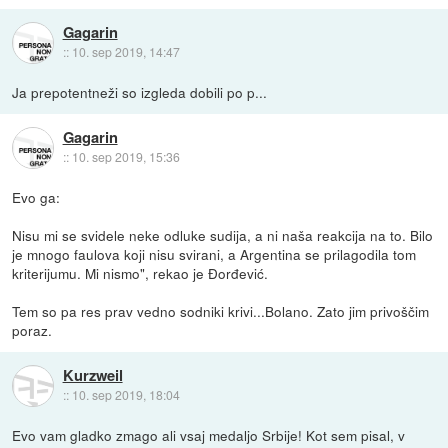
Gagarin
::
10. sep 2019, 14:47
Ja prepotentneži so izgleda dobili po p...
Gagarin
::
10. sep 2019, 15:36
Evo ga:
Nisu mi se svidele neke odluke sudija, a ni naša reakcija na to. Bilo
je mnogo faulova koji nisu svirani, a Argentina se prilagodila tom
kriterijumu. Mi nismo", rekao je Đorđević.
Tem so pa res prav vedno sodniki krivi...Bolano. Zato jim privoščim
poraz.
Kurzweil
::
10. sep 2019, 18:04
Evo vam gladko zmago ali vsaj medaljo Srbije! Kot sem pisal, v