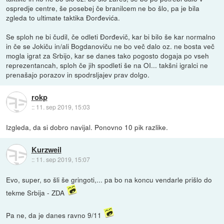
ospredje centre, še posebej če branilcem ne bo šlo, pa je bila
zgleda to ultimate taktika Đorđevića.
Se sploh ne bi čudil, če odleti Đorđevič, kar bi bilo še kar normalno
in če se Jokiču in/ali Bogdanoviču ne bo več dalo oz. ne bosta več
mogla igrat za Srbijo, kar se danes tako pogosto dogaja po vseh
reprezentancah, sploh če jih spodleti še na OI... takšni igralci ne
prenašajo porazov in spodrsljajev prav dolgo.
rokp
::
11. sep 2019, 15:03
Izgleda, da si dobro navijal. Ponovno 10 pik razlike.
Kurzweil
::
11. sep 2019, 15:07
Evo, super, so šli še gringoti,... pa bo na koncu vendarle prišlo do
tekme Srbija - ZDA
Pa ne, da je danes ravno 9/11