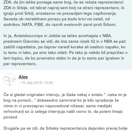
ZDA, da jim lahko pomaga samo bog, če se rečata reprezentanci
ZDA in Srbije, od takrat naprej sem bolj na strani reprezentanc, ki
igrajo proti Srbiji, enostavno ne prevavljam tega napihovanja.
Seveda ob morebitnem porazu pa bodo krivi vsi ostali, od
sodnikov, NATA, FIBE, do raznih svetovnih zarot proti Srbom.
In ja, Antetokounmpo in Jokiče se lahko sorehajata v NBA,
predvsem Giannisu se vidi, da ima zares nizek IQ in v NBA se pač
zaščiti napadalca, pa čeprav naredi korake ali osebno napako, ko
tu temu ni tako, pa smo tako videli. Pa tako je nekdo bil prepričan v
tem topicu, da bo prvenstvo slabo in da je tu samo par igralcev in
par reprezentanc.
Ales
::
10. sep 2019, 12:50
Če si gledal originalen intervju, je Saša nekaj v smislu "..neka im je
bog na pomoći..." dobesedno zamrmral ko je bilo vprašanje že
mimo in ni pravzaprav napovedoval ničesar, samo medijski
mrhovinarji so iz celega intervjuja našli ravno to, da potem limajo
povsod.
Drugače pa se zdi, da Srbska reprezentanca dejansko precej bolje