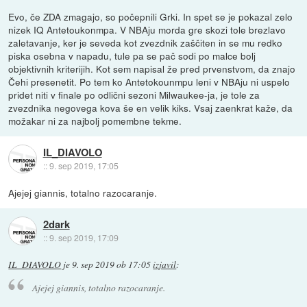
Evo, če ZDA zmagajo, so počepnili Grki. In spet se je pokazal zelo
nizek IQ Antetoukonmpa. V NBAju morda gre skozi tole brezlavo
zaletavanje, ker je seveda kot zvezdnik zaščiten in se mu redko
piska osebna v napadu, tule pa se pač sodi po malce bolj
objektivnih kriterijih. Kot sem napisal že pred prvenstvom, da znajo
Čehi presenetit. Po tem ko Antetokounmpu leni v NBAju ni uspelo
pridet niti v finale po odlični sezoni Milwaukee-ja, je tole za
zvezdnika negovega kova še en velik kiks. Vsaj zaenkrat kaže, da
možakar ni za najbolj pomembne tekme.
IL_DIAVOLO
::
9. sep 2019, 17:05
Ajejej giannis, totalno razocaranje.
2dark
::
9. sep 2019, 17:09
IL_DIAVOLO
je
9. sep 2019 ob 17:05
izjavil
:
Ajejej giannis, totalno razocaranje.