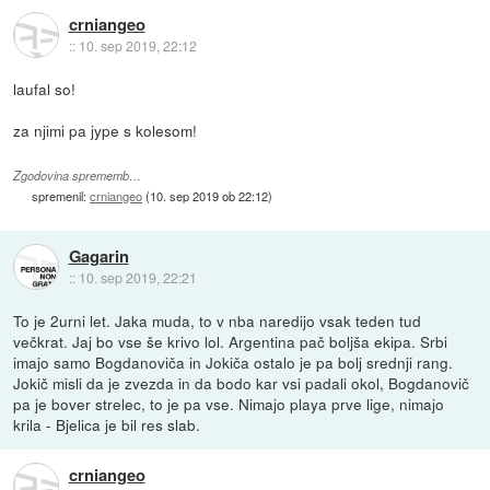
crniangeo
::
10. sep 2019, 22:12
laufal so!
za njimi pa jype s kolesom!
Zgodovina sprememb…
spremenil:
crniangeo
(
10. sep 2019 ob 22:12
)
Gagarin
::
10. sep 2019, 22:21
To je 2urni let. Jaka muda, to v nba naredijo vsak teden tud
večkrat. Jaj bo vse še krivo lol. Argentina pač boljša ekipa. Srbi
imajo samo Bogdanoviča in Jokiča ostalo je pa bolj srednji rang.
Jokič misli da je zvezda in da bodo kar vsi padali okol, Bogdanovič
pa je bover strelec, to je pa vse. Nimajo playa prve lige, nimajo
krila - Bjelica je bil res slab.
crniangeo