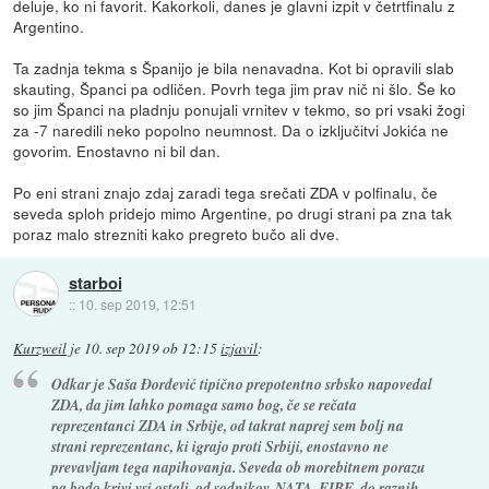
deluje, ko ni favorit. Kakorkoli, danes je glavni izpit v četrtfinalu z
Argentino.
Ta zadnja tekma s Španijo je bila nenavadna. Kot bi opravili slab
skauting, Španci pa odličen. Povrh tega jim prav nič ni šlo. Še ko
so jim Španci na pladnju ponujali vrnitev v tekmo, so pri vsaki žogi
za -7 naredili neko popolno neumnost. Da o izključitvi Jokića ne
govorim. Enostavno ni bil dan.
Po eni strani znajo zdaj zaradi tega srečati ZDA v polfinalu, če
seveda sploh pridejo mimo Argentine, po drugi strani pa zna tak
poraz malo strezniti kako pregreto bučo ali dve.
starboi
::
10. sep 2019, 12:51
Kurzweil
je
10. sep 2019 ob 12:15
izjavil
:
Odkar je Saša Đorđević tipično prepotentno srbsko napovedal
ZDA, da jim lahko pomaga samo bog, če se rečata
reprezentanci ZDA in Srbije, od takrat naprej sem bolj na
strani reprezentanc, ki igrajo proti Srbiji, enostavno ne
prevavljam tega napihovanja. Seveda ob morebitnem porazu
pa bodo krivi vsi ostali, od sodnikov, NATA, FIBE, do raznih