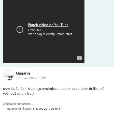
Gagarin
::
11. sep 2019, 16:02
sam da še čehi tresnejo avstralce... zaenkrat se dobr držijo, nič
več, pušiona v tretji
Zgodovina sprememb…
spremenilo:
Gagarin
(
11. sep 2019 ob 16:11
)