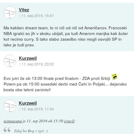
Vitez
::
11. sep 2019, 16:47
Ma kakšen dream team, to ni nič od nič od Američanov. Francoski
NBA igralci so jih v skoku ubijali, pa tudi Amerom manjka kak šuter
kot recimo curry. S tako slabo zasedbo niso mogli osvojiti SP in
tako je tudi prav.
Kurzweil
::
11. sep 2019, 23:02
Evo jutri že ob 13:00 finale pred finalom - ZDA proti Srbiji
Potem pa ob 15:00 sosedski derbi med Čehi in Poljaki... dejansko
bosta obe tekmi zanimivi!
Kurzweil
::
12. sep 2019, 11:34
scipascapa
je
11. sep 2019 ob 15:50
izjavil
:
Zdaj bo Bog v igri :)