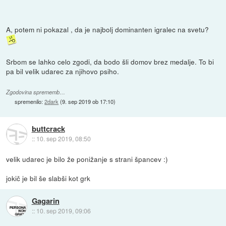
A, potem ni pokazal , da je najbolj dominanten igralec na svetu?
Srbom se lahko celo zgodi, da bodo šli domov brez medalje. To bi
pa bil velik udarec za njihovo psiho.
Zgodovina sprememb…
spremenilo:
2dark
(
9. sep 2019 ob 17:10
)
buttcrack
::
10. sep 2019, 08:50
velik udarec je bilo že ponižanje s strani špancev :)
jokič je bil še slabši kot grk
Gagarin
::
10. sep 2019, 09:06