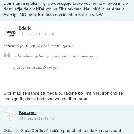
Dominantni igralci ki igrajo/dosegajo točke večinoma v raketi imajo
dosti lažje delo v NBA kot na Fiba tekmah. Ne Jokič in ne Ante v
Evroligi IMO ne bi bila tako dominantna kot sta v NBA.
2dark
::
10. sep 2019, 10:14
buttcrack
je
10. sep 2019 ob 08:50
izjavil
:
velik udarec je bilo že ponižanje s strani špancev :)
jokič je bil še slabši kot grk
Srbi imao še šanse za medaljo. Takšne bolj majhne. Ironično se
zna zgodit, da se bodo znova udarili za bron.
Kurzweil
::
10. sep 2019, 12:15
Odkar je Saša Đorđević tipično prepotentno srbsko napovedal