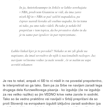
In ja, Antetokounmpo in Jokiče se lahko sorehajata
v NBA, predvsem Giannisu se vidi, da ima zares
nizek IQ in v NBA se pač zaščiti napadalca, pa
čeprav naredi korake ali osebno napako, ko tu temu
ni tako, pa smo tako videli. Pa tako je nekdo bil
prepričan v tem topicu, da bo prvenstvo slabo in da
je tu samo par igralcev in par reprezentanc.
Lahko linkaš kjer je to povedal? Nekako se mi zdi glede na
napisano, da imaš sovraštvo do njih iz nacionalnih razlogov. Jaz
navijam večinoma vedno za naše sosede , če se našim ne uspe
uvrstiti nikamor.
Je res to rekel, ampak ni SĐ to ni mislil in ne povedal prepotentno,
le interpretirali so ga tako. Sam pa za Srbe ne navijam zaradi tega
drugega dela Kurzweillovega pisanja - ko izgubijo (če ne izgubijo
za res veliko razliko) so jim VEDNO krive neke zarote in sodniki.
Tako so še vedno praktično vsi navijači v Srbiji prepričani da so
proti Sloveniji na evropskem izgubili izključno zaradi sodnikov (pa