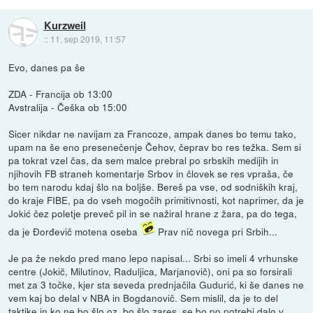
Kurzweil
::
11. sep 2019, 11:57
Evo, danes pa še
ZDA - Francija ob 13:00
Avstralija - Češka ob 15:00
Sicer nikdar ne navijam za Francoze, ampak danes bo temu tako,
upam na še eno presenečenje Čehov, čeprav bo res težka. Sem si
pa tokrat vzel čas, da sem malce prebral po srbskih medijih in
njihovih FB straneh komentarje Srbov in človek se res vpraša, če
bo tem narodu kdaj šlo na boljše. Bereš pa vse, od sodniških kraj,
do kraje FIBE, pa do vseh mogočih primitivnosti, kot naprimer, da je
Jokić čez poletje preveč pil in se nažiral hrane z žara, pa do tega,
da je Đorđevič motena oseba
Prav nič novega pri Srbih...
Je pa že nekdo pred mano lepo napisal... Srbi so imeli 4 vrhunske
centre (Jokič, Milutinov, Raduljica, Marjanovič), oni pa so forsirali
met za 3 točke, kjer sta seveda prednjačila Gudurić, ki še danes ne
vem kaj bo delal v NBA in Bogdanovič. Sem mislil, da je to del
taktike in ko ne bo šlo oz. bo šlo zares, se bo po potrebi dalo v