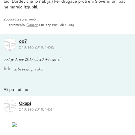
tudi Đorđević je to nabijal) ker drugače proti eni Sloveniji oni pač
ne morejo izgubiti.
Zgodovina sprememb…
spremenilo:
Gagarin
(
10. sep 2019 ob 13:06
)
oo7
::
10. sep 2019, 14:42
oo7
je
3. sep 2019 ob 20:48
izjavil
:
Srbi bodo prvaki.
Ali pa tudi ne.
Okapi
::
10. sep 2019, 14:47