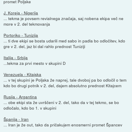
promet Poljske
J. Koreja - Nigerija
... tekma je povsem revialnega značaja, saj nobena ekipa več ne
more v 2. del tekmovanja
Portoriko - Tunizija
... ti dve ekipi se bosta udarili med sabo in padla bo odločitev, kdo
gre v 2. del, jaz bi dal rahlo prednost Tuniziji
Italija - Srbija
...tekma za prvi mesto v skupini D
Venezuela - Kitajska
... v tej skupini je Poljska že naprej, tale dvoboj pa bo odločil o tem
kdo bo drugi potnik v 2. del, dajem absolutno prednost Kitajcem
Rusija - Argantina
... obe ekipi sta že uvrščeni v 2. del, tako da v tej tekmo, se bo
odločalo, kdo bo 1. v skupini
Španija - Iran
... Iran je že out, tako da pričakujem enosmerni promet Špancev