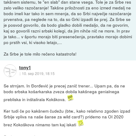
takšnem sistemu, te "en slab" dan stane vsega. Tole je za Srbe res
zelo veliko razočaranje! Takšne priložnosti za eno izmed medalj ne
bodo imeli kar tako in sem mnenja, da so Srbi največje razočaranje
prvenstva, pa neglede na to, da so Grki izpadli še prej. Za Srbe se
je posvod govorilo, da bodo gladko dobili medaljo, da ne govorim,
kaj so govorili razni srbski kolegi, da jim nihče nič ne more. In prav
je tako... v športu morajo biti presenečenja, pravtako morajo dobimi
po prstih vsi, ki visoko letajo,...
Za Srbe je tole milo rečeno katastrofa!
tony1
::
10. sep 2019, 18:15
Se strnjam. In Đorđević je precej zanič trener... Upam pa, da ne
bodo srbska košarkarska zveza dobila kakšnega genialnega
prebliska in inštalirala Kokškova.
Ker tudi če po kakšnem čudežu (btw., kako relativno zgoden izpad
Srbije vpliva na naše šanse za wild card?) pridemo na OI 2020
brez Kokoškova nimamo tam kaj iskati