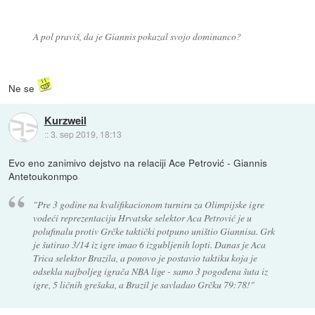
A pol praviš, da je Giannis pokazal svojo dominanco?
Ne se
Kurzweil
::
3. sep 2019, 18:13
Evo eno zanimivo dejstvo na relaciji Ace Petrović - Giannis
Antetoukonmpo
"Pre 3 godine na kvalifikacionom turniru za Olimpijske igre
vodeći reprezentaciju Hrvatske selektor Aca Petrović je u
polufinalu protiv Grčke taktički potpuno uništio Giannisa. Grk
je šutirao 3/14 iz igre imao 6 izgubljenih lopti. Danas je Aca
Trica selektor Brazila, a ponovo je postavio taktiku koja je
odsekla najboljeg igrača NBA lige - samo 3 pogođena šuta iz
igre, 5 ličnih grešaka, a Brazil je savladao Grčku 79:78!"