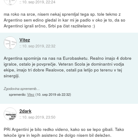
::
10. sep 2019, 22:24
ma roko na srce, nisem nekaj spremljal tega sp. tole tekmo z
Argentino sem edino gledal in kar mi je padlo v oko je to, da so
Argentinci igrali srčno, Srbi pa čist razštelano :)
Vitez
::
10. sep 2019, 22:32
Argentina spominja na nas na Eurobasketu. Realno imajo 4 dobre
igralce, ostalo je povprečje. Veteran Scola je dominantni vodja
ekipe, imajo tri dobre Realovce, ostali pa letijo po terenu v tej
sinergiji.
Zgodovina sprememb…
spremenilo:
Vitez
(
10. sep 2019 ob 22:32
)
2dark
::
10. sep 2019, 23:50
PRi Argentini je bilo redko videno, kako so se lepo gibali. Tako
tekoče igre in lepih asistenc že dolgo nisem bil deležen.