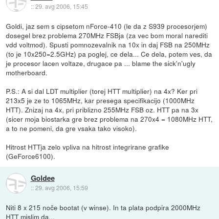
::
29. avg 2006, 15:45
Goldi, jaz sem s cipsetom nForce-410 (le da z S939 procesorjem)
dosegel brez problema 270MHz FSBja (za vec bom moral narediti
vdd voltmod). Spusti pomnozevalnik na 10x in daj FSB na 250MHz
(to je 10x250=2.5GHz) pa poglej, ce dela... Ce dela, potem ves, da
je procesor lacen voltaze, drugace pa ... blame the sick'n'ugly
motherboard.
P.S.: A si dal LDT multiplier (torej HTT multiplier) na 4x? Ker pri
213x5 je ze to 1065MHz, kar presega specifikacijo (1000MHz
HTT). Znizaj na 4x, pri priblizno 255MHz FSB oz. HTT pa na 3x
(sicer moja biostarka gre brez problema na 270x4 = 1080MHz HTT,
a to ne pomeni, da gre vsaka tako visoko).
Hitrost HTTja zelo vpliva na hitrost integrirane grafike
(GeForce6100).
Goldee
::
29. avg 2006, 15:59
Niti 8 x 215 noče bootat (v winse). In ta plata podpira 2000MHz
HTT mislim da...