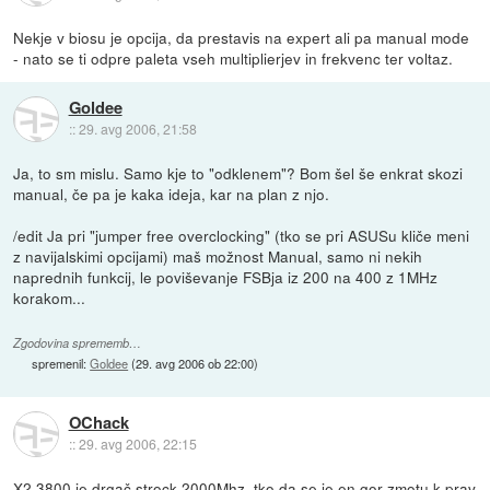
Nekje v biosu je opcija, da prestavis na expert ali pa manual mode
- nato se ti odpre paleta vseh multiplierjev in frekvenc ter voltaz.
Goldee
::
29. avg 2006, 21:58
Ja, to sm mislu. Samo kje to "odklenem"? Bom šel še enkrat skozi
manual, če pa je kaka ideja, kar na plan z njo.
/edit Ja pri "jumper free overclocking" (tko se pri ASUSu kliče meni
z navijalskimi opcijami) maš možnost Manual, samo ni nekih
naprednih funkcij, le poviševanje FSBja iz 200 na 400 z 1MHz
korakom...
Zgodovina sprememb…
spremenil:
Goldee
(
29. avg 2006 ob 22:00
)
OChack
::
29. avg 2006, 22:15
X2 3800 je drgač strock 2000Mhz, tko da se je en gor zmotu k prav