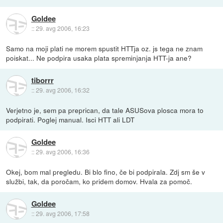
Goldee
::
29. avg 2006, 16:23
Samo na moji plati ne morem spustit HTTja oz. js tega ne znam
poiskat... Ne podpira usaka plata spreminjanja HTT-ja ane?
tiborrr
::
29. avg 2006, 16:32
Verjetno je, sem pa preprican, da tale ASUSova plosca mora to
podpirati. Poglej manual. Isci HTT ali LDT
Goldee
::
29. avg 2006, 16:36
Okej, bom mal pregledu. Bi blo fino, če bi podpirala. Zdj sm še v
službi, tak, da poročam, ko pridem domov. Hvala za pomoč.
Goldee
::
29. avg 2006, 17:58