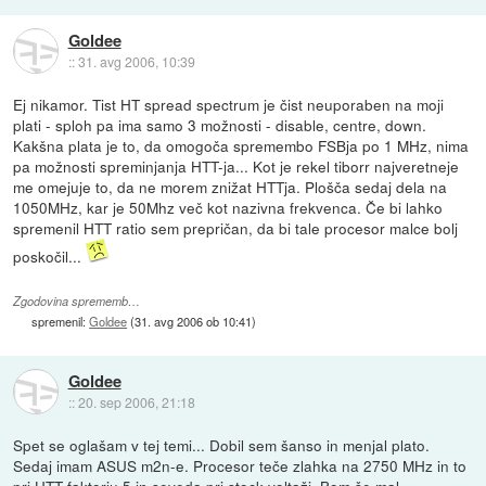
Goldee
::
31. avg 2006, 10:39
Ej nikamor. Tist HT spread spectrum je čist neuporaben na moji
plati - sploh pa ima samo 3 možnosti - disable, centre, down.
Kakšna plata je to, da omogoča spremembo FSBja po 1 MHz, nima
pa možnosti spreminjanja HTT-ja... Kot je rekel tiborr najveretneje
me omejuje to, da ne morem znižat HTTja. Plošča sedaj dela na
1050MHz, kar je 50Mhz več kot nazivna frekvenca. Če bi lahko
spremenil HTT ratio sem prepričan, da bi tale procesor malce bolj
poskočil...
Zgodovina sprememb…
spremenil:
Goldee
(
31. avg 2006 ob 10:41
)
Goldee
::
20. sep 2006, 21:18
Spet se oglašam v tej temi... Dobil sem šanso in menjal plato.
Sedaj imam ASUS m2n-e. Procesor teče zlahka na 2750 MHz in to