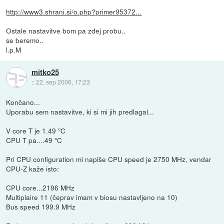
http://www3.shrani.si/o.php?primer95372...
Ostale nastavitve bom pa zdej probu..
se beremo..
l.p.M
mitko25
::
22. sep 2006, 17:23
Končano...
Uporabu sem nastavitve, ki si mi jih predlagal...
V core T je 1.49 °C
CPU T pa....49 °C
Pri CPU configuration mi napiše CPU speed je 2750 MHz, vendar
CPU-Z kaže isto:
CPU core...2196 MHz
Multiplaire 11 (čeprav imam v biosu nastavljeno na 10)
Bus speed 199.9 MHz