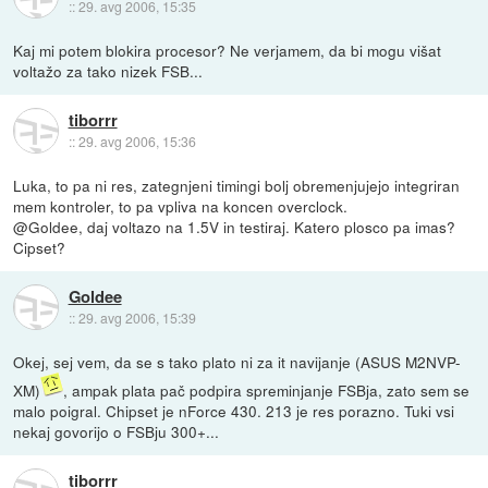
::
29. avg 2006, 15:35
Kaj mi potem blokira procesor? Ne verjamem, da bi mogu višat
voltažo za tako nizek FSB...
tiborrr
::
29. avg 2006, 15:36
Luka, to pa ni res, zategnjeni timingi bolj obremenjujejo integriran
mem kontroler, to pa vpliva na koncen overclock.
@Goldee, daj voltazo na 1.5V in testiraj. Katero plosco pa imas?
Cipset?
Goldee
::
29. avg 2006, 15:39
Okej, sej vem, da se s tako plato ni za it navijanje (ASUS M2NVP-
XM)
, ampak plata pač podpira spreminjanje FSBja, zato sem se
malo poigral. Chipset je nForce 430. 213 je res porazno. Tuki vsi
nekaj govorijo o FSBju 300+...
tiborrr