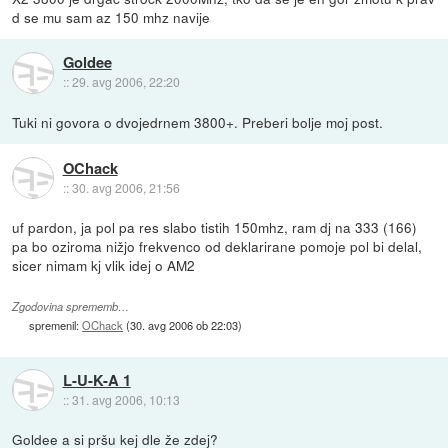
d se mu sam az 150 mhz navije
Goldee
::
29. avg 2006, 22:20
Tuki ni govora o dvojedrnem 3800+. Preberi bolje moj post.
OChack
::
30. avg 2006, 21:56
uf pardon, ja pol pa res slabo tistih 150mhz, ram dj na 333 (166)
pa bo oziroma nižjo frekvenco od deklarirane pomoje pol bi delal,
sicer nimam kj vlik idej o AM2
Zgodovina sprememb…
spremenil:
OChack
(
30. avg 2006 ob 22:03
)
L-U-K-A 1
::
31. avg 2006, 10:13
Goldee a si pršu kej dle že zdej?