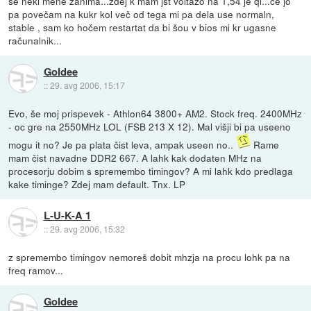
še neki mene zanima...zdej k mam jst voltažo na 1,54 je ql...če jo
pa povečam na kukr kol več od tega mi pa dela use normaln,
stable , sam ko hočem restartat da bi šou v bios mi kr ugasne
računalnik...
Goldee
::
29. avg 2006, 15:17
Evo, še moj prispevek - Athlon64 3800+ AM2. Stock freq. 2400MHz
- oc gre na 2550MHz LOL (FSB 213 X 12). Mal višji bi pa useeno
mogu it no? Je pa plata čist leva, ampak useen no..
Rame
mam čist navadne DDR2 667. A lahk kak dodaten MHz na
procesorju dobim s spremembo timingov? A mi lahk kdo predlaga
kake timinge? Zdej mam default. Tnx. LP
L-U-K-A 1
::
29. avg 2006, 15:32
z spremembo timingov nemoreš dobit mhzja na procu lohk pa na
freq ramov...
Goldee