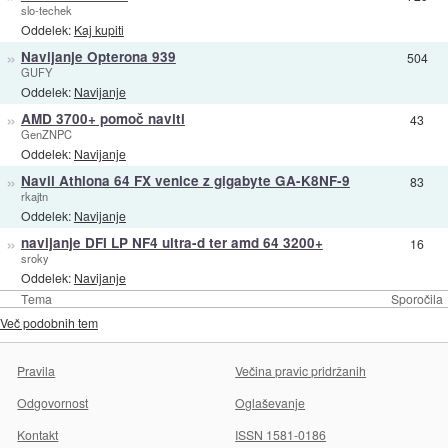
slo-techek
Oddelek:
Kaj kupiti
»
Navijanje Opterona 939
504
GUFY
Oddelek:
Navijanje
»
AMD 3700+ pomoč naviti
43
GenZNPC
Oddelek:
Navijanje
»
Navil Athlona 64 FX venice z gigabyte GA-K8NF-9
83
rkajtn
Oddelek:
Navijanje
»
navijanje DFI LP NF4 ultra-d ter amd 64 3200+
16
sroky
Oddelek:
Navijanje
Tema
Sporočila
Več podobnih tem
Pravila
Večina pravic pridržanih
Odgovornost
Oglaševanje
Kontakt
ISSN 1581-0186