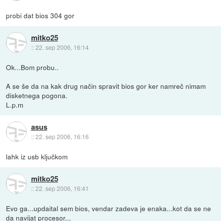
probi dat bios 304 gor
mitko25
::
22. sep 2006, 16:14
Ok...Bom probu..
A se še da na kak drug način spravit bios gor ker namreč nimam
disketnega pogona.
L.p.m
asus
::
22. sep 2006, 16:16
lahk iz usb ključkom
mitko25
::
22. sep 2006, 16:41
Evo ga...updaital sem bios, vendar zadeva je enaka...kot da se ne
da navijat procesor...