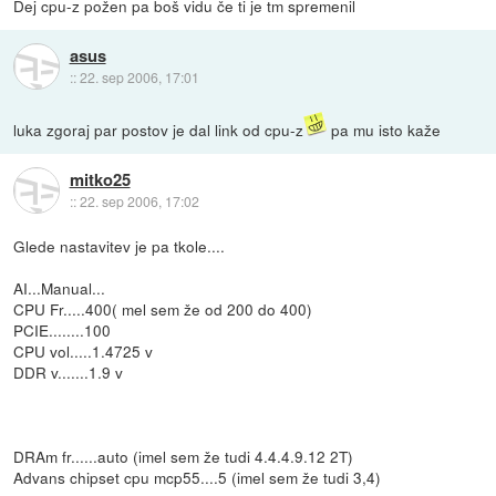
Dej cpu-z požen pa boš vidu če ti je tm spremenil
asus
::
22. sep 2006, 17:01
luka zgoraj par postov je dal link od cpu-z
pa mu isto kaže
mitko25
::
22. sep 2006, 17:02
Glede nastavitev je pa tkole....
AI...Manual...
CPU Fr.....400( mel sem že od 200 do 400)
PCIE........100
CPU vol.....1.4725 v
DDR v.......1.9 v
DRAm fr......auto (imel sem že tudi 4.4.4.9.12 2T)
Advans chipset cpu mcp55....5 (imel sem že tudi 3,4)