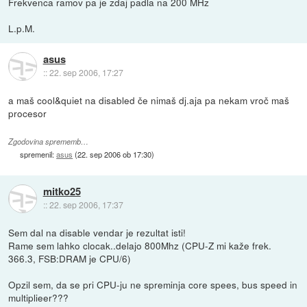
Frekvenca ramov pa je zdaj padla na 200 MHz
L.p.M.
asus
::
22. sep 2006, 17:27
a maš cool&quiet na disabled če nimaš dj.aja pa nekam vroč maš
procesor
Zgodovina sprememb…
spremenil:
asus
(
22. sep 2006 ob 17:30
)
mitko25
::
22. sep 2006, 17:37
Sem dal na disable vendar je rezultat isti!
Rame sem lahko clocak..delajo 800Mhz (CPU-Z mi kaže frek.
366.3, FSB:DRAM je CPU/6)
Opzil sem, da se pri CPU-ju ne spreminja core spees, bus speed in
multiplieer???