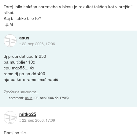
Torej..bilo kakšna spremeba v biosu je rezultat takšen kot v prejšnji
slikci.
Kaj bi lahko bilo to?
l.p.M
asus
::
22. sep 2006, 17:06
dj probi dat cpu fr 250
pa multiplier 10x
cpu mcp55... 4x
rame dj pa na ddr400
aja pa kere rame imaš napiš
Zgodovina sprememb…
spremenil:
asus
(
22. sep 2006 ob 17:06
)
mitko25
::
22. sep 2006, 17:09
Rami so tile...