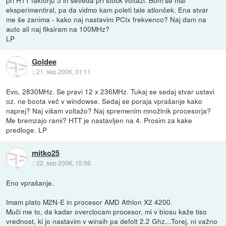
pri HTT faktorju 5 in seveda pri stock voltaži. Bom še mal
eksperimentiral, pa da vidmo kam poleti tale atlonček. Ena stvar
me še zanima - kako naj nastavim PCIx frekvenco? Naj dam na
auto ali naj fiksiram na 100MHz?
LP
Goldee
::
21. sep 2006, 01:11
Evo, 2830MHz. Se pravi 12 x 236MHz. Tukaj se sedaj stvar ustavi
oz. ne boota več v windowse. Sedaj se poraja vprašanje kako
naprej? Naj višam voltažo? Naj spremenim množlnik procesorja?
Me bremzajo rami? HTT je nastavljen na 4. Prosim za kake
predloge. LP
mitko25
::
22. sep 2006, 15:56
Eno vprašanje.
Imam plato M2N-E in procesor AMD Athlon X2 4200.
Muči me to, da kadar overclocam procesor, mi v biosu kaže tiso
vrednost, ki jo nastavim v winsih pa defolt 2.2 Ghz...Torej, ni važno