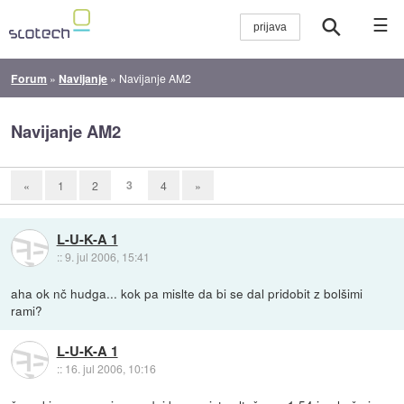
☰
Forum
»
Navijanje
»
Navijanje AM2
Navijanje AM2
3
«
1
2
4
»
L-U-K-A 1
::
9. jul 2006, 15:41
aha ok nč hudga... kok pa mislte da bi se dal pridobit z bolšimi
rami?
L-U-K-A 1
::
16. jul 2006, 10:16