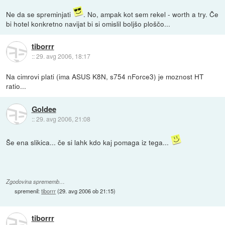
Ne da se spreminjati
. No, ampak kot sem rekel - worth a try. Če
bi hotel konkretno navijat bi si omislil boljšo ploščo...
tiborrr
::
29. avg 2006, 18:17
Na cimrovi plati (ima ASUS K8N, s754 nForce3) je moznost HT
ratio...
Goldee
::
29. avg 2006, 21:08
Še ena slikica... če si lahk kdo kaj pomaga iz tega...
Zgodovina sprememb…
spremenil:
tiborrr
(
29. avg 2006 ob 21:15
)
tiborrr