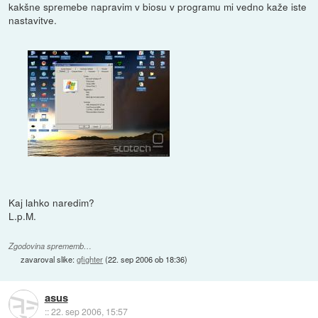
kakšne spremebe napravim v biosu v programu mi vedno kaže iste
nastavitve.
Kaj lahko naredim?
L.p.M.
Zgodovina sprememb…
zavaroval slike:
gfighter
(
22. sep 2006 ob 18:36
)
asus
::
22. sep 2006, 15:57