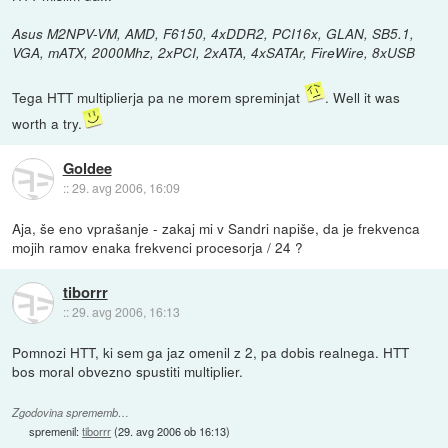
Asus M2NPV-VM, AMD, F6150, 4xDDR2, PCI16x, GLAN, SB5.1,
VGA, mATX, 2000Mhz, 2xPCI, 2xATA, 4xSATAr, FireWire, 8xUSB
Tega HTT multiplierja pa ne morem spreminjat
. Well it was
worth a try.
Goldee
::
29. avg 2006, 16:09
Aja, še eno vprašanje - zakaj mi v Sandri napiše, da je frekvenca
mojih ramov enaka frekvenci procesorja / 24 ?
tiborrr
::
29. avg 2006, 16:13
Pomnozi HTT, ki sem ga jaz omenil z 2, pa dobis realnega. HTT
bos moral obvezno spustiti multiplier.
Zgodovina sprememb…
spremenil:
tiborrr
(
29. avg 2006 ob 16:13
)