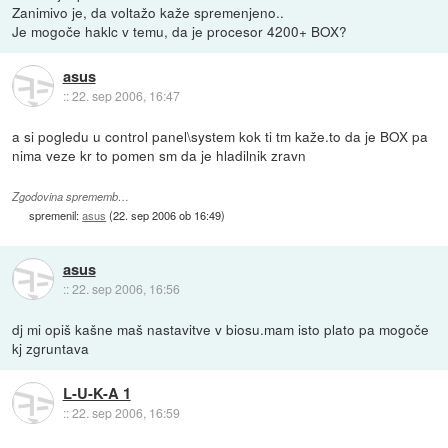
Zanimivo je, da voltažo kaže spremenjeno..
Je mogoče haklc v temu, da je procesor 4200+ BOX?
asus
::
22. sep 2006, 16:47
a si pogledu u control panel\system kok ti tm kaže.to da je BOX pa
nima veze kr to pomen sm da je hladilnik zravn
Zgodovina sprememb…
spremenil:
asus
(
22. sep 2006 ob 16:49
)
asus
::
22. sep 2006, 16:56
dj mi opiš kašne maš nastavitve v biosu.mam isto plato pa mogoče
kj zgruntava
L-U-K-A 1
::
22. sep 2006, 16:59