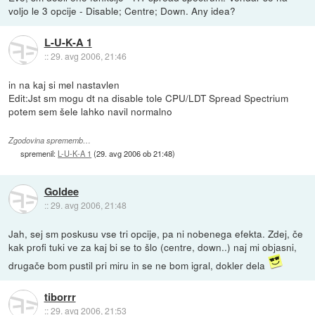
voljo le 3 opcije - Disable; Centre; Down. Any idea?
L-U-K-A 1
::
29. avg 2006, 21:46
in na kaj si mel nastavlen
Edit:Jst sm mogu dt na disable tole CPU/LDT Spread Spectrium
potem sem šele lahko navil normalno
Zgodovina sprememb…
spremenil:
L-U-K-A 1
(
29. avg 2006 ob 21:48
)
Goldee
::
29. avg 2006, 21:48
Jah, sej sm poskusu vse tri opcije, pa ni nobenega efekta. Zdej, če
kak profi tuki ve za kaj bi se to šlo (centre, down..) naj mi objasni,
drugače bom pustil pri miru in se ne bom igral, dokler dela
tiborrr
::
29. avg 2006, 21:53