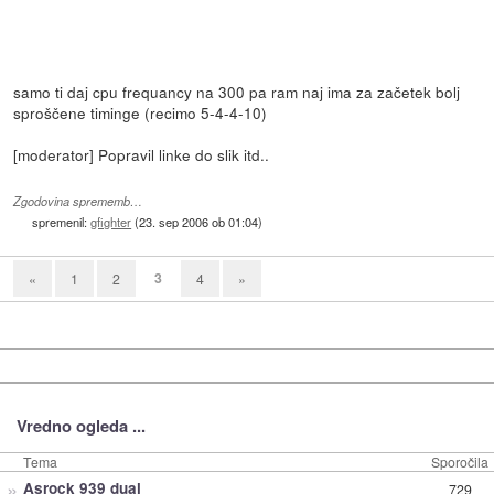
samo ti daj cpu frequancy na 300 pa ram naj ima za začetek bolj
sproščene timinge (recimo 5-4-4-10)
[moderator] Popravil linke do slik itd..
Zgodovina sprememb…
spremenil:
gfighter
(
23. sep 2006 ob 01:04
)
3
«
1
2
4
»
Vredno ogleda ...
Tema
Sporočila
»
Asrock 939 dual
729