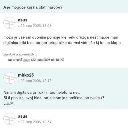
A je mogoče kaj na plati narobe?
asus
::
22. sep 2006, 18:08
možn je vse sm dvomim pomoje kle neki druzga neštima,če maš
digitalca sliki bios pa gor prlep slike da mal vidm če kj tm ne klapa
Zgodovina sprememb…
spremenil:
asus
(
22. sep 2006 ob 18:09
)
mitko25
::
22. sep 2006, 18:17
Nimam digitalca pr roki in tudi telefona ne..
Bi ti poslikal svoj bios..pa si bom jaz naštimal po tvojmu?
L.p.M.
asus
::
22. sep 2006, 18:54