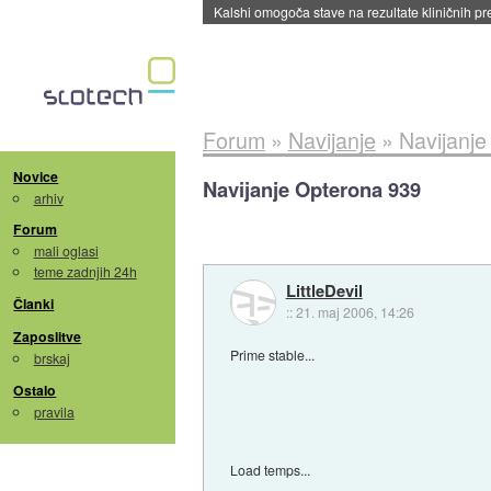
Sandisk že prodal več kot polovico SSD-jev za 
Forum
»
Navijanje
»
Navijanje
Novice
Navijanje Opterona 939
arhiv
Forum
mali oglasi
teme zadnjih 24h
LittleDevil
Članki
::
21. maj 2006, 14:26
Zaposlitve
Prime stable...
brskaj
Ostalo
pravila
Load temps...