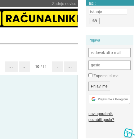
Išči:
Zadnje novice
Prijava
10
/ 11
««
«
»
»»
Zapomni si me
nov uporabnik
pozabili geslo?