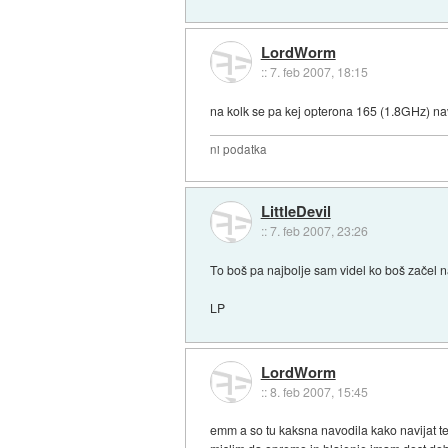
LordWorm
::
7. feb 2007, 18:15
na kolk se pa kej opterona 165 (1.8GHz) nav
ni podatka
LittleDevil
::
7. feb 2007, 23:26
To boš pa najbolje sam videl ko boš začel na
LP
LordWorm
::
8. feb 2007, 15:45
emm a so tu kaksna navodila kako navijat 