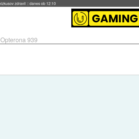
naslednji dve leti
::
danes ob 11:37
 Opterona 939