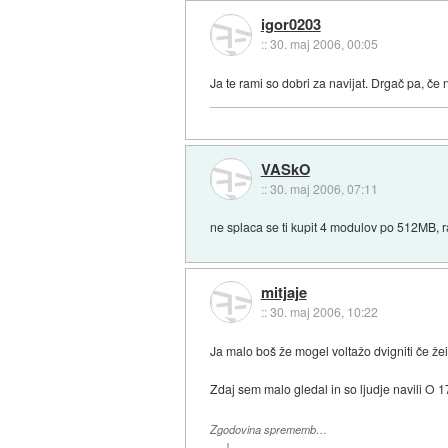
igor0203
::
30. maj 2006, 00:05
Ja te rami so dobri za navijat. Drgač pa, če 
VASkO
::
30. maj 2006, 07:11
ne splaca se ti kupit 4 modulov po 512MB, r
mitjaje
::
30. maj 2006, 10:22
Ja malo boš že mogel voltažo dvigniti če žei
Zdaj sem malo gledal in so ljudje navili O 
Zgodovina sprememb…