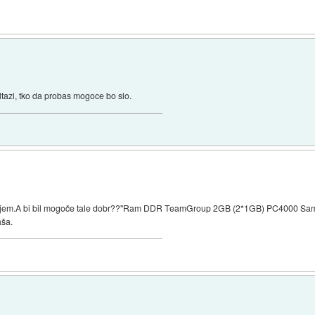
tazi, tko da probas mogoce bo slo.
CD-jem.A bi bil mogoče tale dobr??"Ram DDR TeamGroup 2GB (2*1GB) PC4000 Sams
aša.