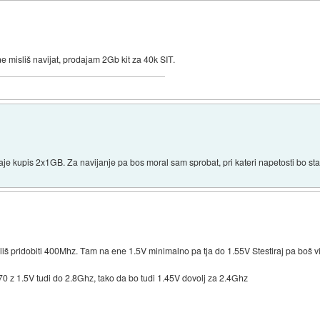
ne misliš navijat, prodajam 2Gb kit za 40k SIT.
aje kupis 2x1GB. Za navijanje pa bos moral sam sprobat, pri kateri napetosti bo sta
liš pridobiti 400Mhz. Tam na ene 1.5V minimalno pa tja do 1.55V Stestiraj pa boš vi
170 z 1.5V tudi do 2.8Ghz, tako da bo tudi 1.45V dovolj za 2.4Ghz