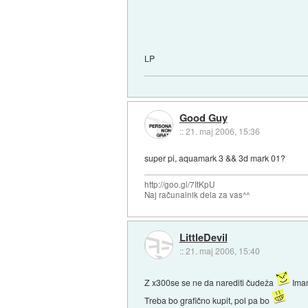
LP
Good Guy
::
21. maj 2006, 15:36
super pi, aquamark 3 && 3d mark 01?
http://goo.gl/7ItKpU
Naj računalnik dela za vas^^
LittleDevil
::
21. maj 2006, 15:40
Z x300se se ne da narediti čudeža
Imam
Treba bo grafično kupit, pol pa bo