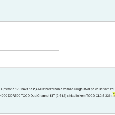
a Opterona 170 navit na 2,4 MHz brez višanja voltaže.Druga stvar pa če se vam 
000 DDR500 TCCD DualChannel KIT (2*512) s hladilnikom TCCD CL2.5-336).