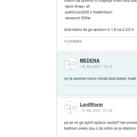
mislim da opremo in hlajenje imam dost dob
-epox 9nap+ sli
-patriot pc3200 s hladilnikom
-seasonic 500w
dost dobro da ga spravim iz 1.8 na 2.2/2.4
ni podatka
MEDENA
::
8. feb 2007, 18:12
no ja opreme ravno nimaš dost dober, imaš do
LordWorm
::
9. feb 2007, 01:08
pa se mi ga sploh splaca navijat? ker povisa
testiram preko cpu-z da vidim ce je stabilno i