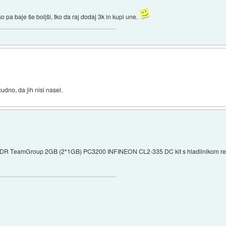
 pa baje še boljši, tko da raj dodaj 3k in kupi une.
udno, da jih nisi nasel.
Ram DDR TeamGroup 2GB (2*1GB) PC3200 INFINEON CL2-335 DC kit s hladilnikom ret