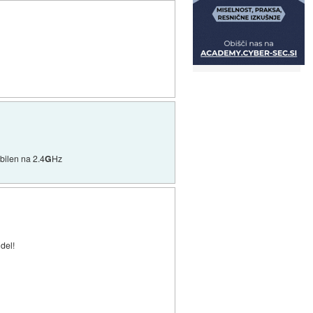
bilen na 2.4
G
Hz
del!