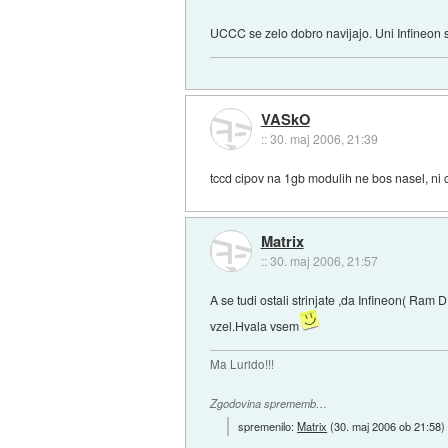
UCCC se zelo dobro navijajo. Uni Infineon so
VASkO
::
30. maj 2006, 21:39
tccd cipov na 1gb modulih ne bos nasel, ni c
Matrix
::
30. maj 2006, 21:57
A se tudi ostali strinjate ,da Infineon( 
vzel.Hvala vsem
Ma Lurido!!!
Zgodovina sprememb…
spremenilo:
Matrix
(
30. maj 2006 ob 21:58
)