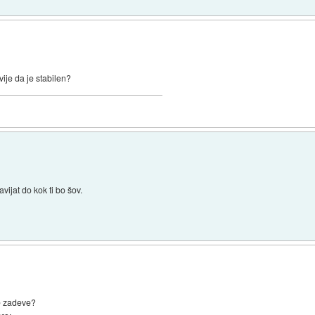
ije da je stabilen?
vijat do kok ti bo šov.
te zadeve?