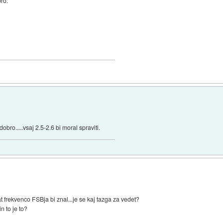
ro:
bro.....vsaj 2.5-2.6 bi moral spraviti.
t frekvenco FSBja bi znal...je se kaj tazga za vedet?
n to je to?