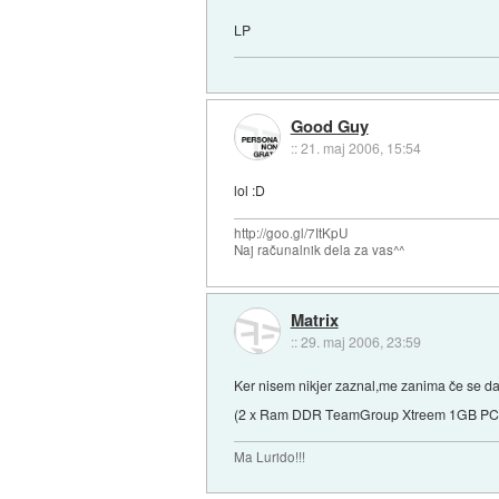
LP
Good Guy
::
21. maj 2006, 15:54
lol :D
http://goo.gl/7ItKpU
Naj računalnik dela za vas^^
Matrix
::
29. maj 2006, 23:59
Ker nisem nikjer zaznal,me zanima če se d
(2 x Ram DDR TeamGroup Xtreem 1GB PC4
Ma Lurido!!!