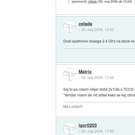
spremenil:
mitjaje
(
30. maj 2006 ob 10:24
)
celada
::
30. maj 2006, 13:53
Dost opetronov dosega 2.4 Ghz na stock vol
Matrix
::
30. maj 2006, 17:40
Saj bi pa nisem nikjer dobil 2x1Gb s TC
"Vendar nisem še nič slišal kako se kaj obn
Ma Lurido!!!
igor0203
::
30. maj 2006, 17:50