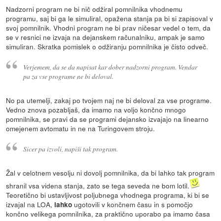
Nadzorni program ne bi nič odžiral pomnilnika vhodnemu
programu, saj bi ga le simuliral, opažena stanja pa bi si zapisoval v
svoj pomnilnik. Vhodni program ne bi prav ničesar vedel o tem, da
se v resnici ne izvaja na dejanskem računalniku, ampak je samo
simuliran. Skratka pomislek o odžiranju pomnilnika je čisto odveč.
Verjemem, da se da napisat kar dober nadzorni program. Vendar
pa za vse programe ne bi deloval.
No pa utemelji, zakaj po tvojem naj ne bi deloval za vse programe.
Vedno znova pozabljaš, da imamo na voljo končno mnogo
pomnilnika, se pravi da se programi dejansko izvajajo na linearno
omejenem avtomatu in ne na Turingovem stroju.
Sicer pa izvoli, napiši tak program.
Žal v celotnem vesolju ni dovolj pomnilnika, da bi lahko tak program
shranil vsa videna stanja, zato se tega seveda ne bom lotil.
Teoretično bi ustavljivost poljubnega vhodnega programa, ki bi se
izvajal na LOA,
ugotovili v končnem času in s pomočjo
lahko
končno velikega pomnilnika, za praktično uporabo pa imamo časa