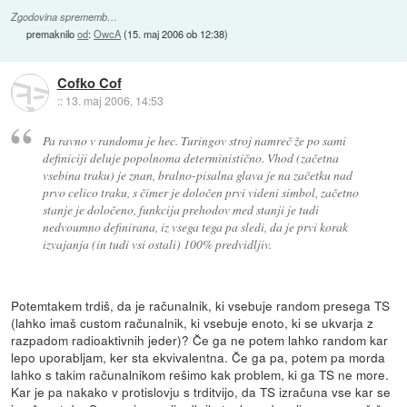
Zgodovina sprememb…
premaknilo
od
:
OwcA
(
15. maj 2006 ob 12:38
)
Cofko Cof
::
13. maj 2006, 14:53
Pa ravno v randomu je hec. Turingov stroj namreč že po sami
definiciji deluje popolnoma deterministično. Vhod (začetna
vsebina traku) je znan, bralno-pisalna glava je na začetku nad
prvo celico traku, s čimer je določen prvi videni simbol, začetno
stanje je določeno, funkcija prehodov med stanji je tudi
nedvoumno definirana, iz vsega tega pa sledi, da je prvi korak
izvajanja (in tudi vsi ostali) 100% predvidljiv.
Potemtakem trdiš, da je računalnik, ki vsebuje random presega TS
(lahko imaš custom računalnik, ki vsebuje enoto, ki se ukvarja z
razpadom radioaktivnih jeder)? Če ga ne potem lahko random kar
lepo uporabljam, ker sta ekvivalentna. Če ga pa, potem pa morda
lahko s takim računalnikom rešimo kak problem, ki ga TS ne more.
Kar je pa nakako v protislovju s trditvijo, da TS izračuna vse kar se