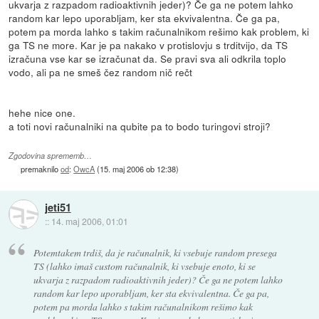
ukvarja z razpadom radioaktivnih jeder)? Če ga ne potem lahko
random kar lepo uporabljam, ker sta ekvivalentna. Če ga pa,
potem pa morda lahko s takim računalnikom rešimo kak problem, ki
ga TS ne more. Kar je pa nakako v protislovju s trditvijo, da TS
izračuna vse kar se izračunat da. Se pravi sva ali odkrila toplo
vodo, ali pa ne smeš čez random nič rečt
hehe nice one.
a toti novi računalniki na qubite pa to bodo turingovi stroji?
Zgodovina sprememb…
premaknilo
od
:
OwcA
(
15. maj 2006 ob 12:38
)
jeti51
::
14. maj 2006, 01:01
Potemtakem trdiš, da je računalnik, ki vsebuje random presega
TS (lahko imaš custom računalnik, ki vsebuje enoto, ki se
ukvarja z razpadom radioaktivnih jeder)? Če ga ne potem lahko
random kar lepo uporabljam, ker sta ekvivalentna. Če ga pa,
potem pa morda lahko s takim računalnikom rešimo kak