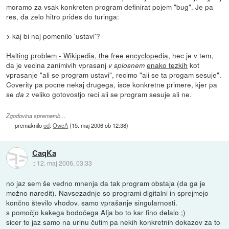
moramo za vsak konkreten program definirat pojem "bug". Je pa
res, da zelo hitro prides do turinga:
> kaj bi naj pomenilo 'ustavi'?
Halting problem - Wikipedia, the free encyclopedia
, hec je v tem,
da je vecina zanimivih vprasanj
enako tezkih
kot
v splosnem
vprasanje "ali se program ustavi", recimo "ali se ta progam sesuje".
Coverity pa pocne nekaj drugega, isce konkretne primere, kjer pa
se
z veliko gotovostjo reci ali se program sesuje ali ne.
da
Zgodovina sprememb…
premaknilo
od
:
OwcA
(
15. maj 2006 ob 12:38
)
CaqKa
::
12. maj 2006, 03:33
no jaz sem še vedno mnenja da tak program obstaja (da ga je
možno naredit). Navsezadnje so programi digitalni in sprejmejo
končno število vhodov. samo vprašanje singularnosti.
s pomočjo kakega bodočega AIja bo to kar fino delalo ;)
sicer to jaz samo na urinu čutim pa nekih konkretnih dokazov za to