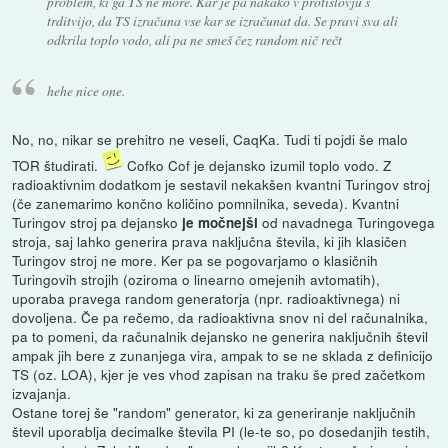
problem, ki ga TS ne more. Kar je pa nakako v protislovju s
trditvijo, da TS izračuna vse kar se izračunat da. Se pravi sva ali
odkrila toplo vodo, ali pa ne smeš čez random nič rečt
hehe nice one.
No, no, nikar se prehitro ne veseli, CaqKa. Tudi ti pojdi še malo
TOR študirati.
Cofko Cof je dejansko izumil toplo vodo. Z
radioaktivnim dodatkom je sestavil nekakšen kvantni Turingov stroj
(če zanemarimo končno količino pomnilnika, seveda). Kvantni
Turingov stroj pa dejansko
od navadnega Turingovega
je močnejši
stroja, saj lahko generira prava naključna števila, ki jih klasičen
Turingov stroj ne more. Ker pa se pogovarjamo o klasičnih
Turingovih strojih (oziroma o linearno omejenih avtomatih),
uporaba pravega random generatorja (npr. radioaktivnega) ni
dovoljena. Če pa rečemo, da radioaktivna snov ni del računalnika,
pa to pomeni, da računalnik dejansko ne generira naključnih števil
ampak jih bere z zunanjega vira, ampak to se ne sklada z definicijo
TS (oz. LOA), kjer je ves vhod zapisan na traku še pred začetkom
izvajanja.
Ostane torej še "random" generator, ki za generiranje naključnih
števil uporablja decimalke števila PI (le-te so, po dosedanjih testih,