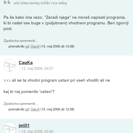
niti nima turing toliko veze tukaj
Pa še kako ima vezo. "Zaradi njega" ne moreš napisati programa,
ki bi našel vse buge v (poljubnem) vhodnem programu. Beri zgornji
post.
Zgodovina sprememb…
premaknilo
od
:
OwcA
(
15. maj 2006 ob 12:38
)
CaqKa
::
12. maj 2006, 00:27
>>> ali se ta vhodni program ustavi pri vseh vhodih ali ne
kaj bi naj pomenilo 'ustavi'?
Zgodovina sprememb…
premaknilo
od
:
OwcA
(
15. maj 2006 ob 12:38
)
jeti51
::
12. maj 2006, 00:40