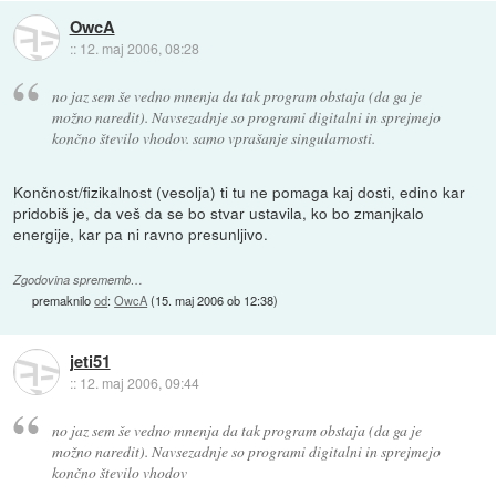
OwcA
::
12. maj 2006, 08:28
no jaz sem še vedno mnenja da tak program obstaja (da ga je
možno naredit). Navsezadnje so programi digitalni in sprejmejo
končno število vhodov. samo vprašanje singularnosti.
Končnost/fizikalnost (vesolja) ti tu ne pomaga kaj dosti, edino kar
pridobiš je, da veš da se bo stvar ustavila, ko bo zmanjkalo
energije, kar pa ni ravno presunljivo.
Zgodovina sprememb…
premaknilo
od
:
OwcA
(
15. maj 2006 ob 12:38
)
jeti51
::
12. maj 2006, 09:44
no jaz sem še vedno mnenja da tak program obstaja (da ga je
možno naredit). Navsezadnje so programi digitalni in sprejmejo
končno število vhodov