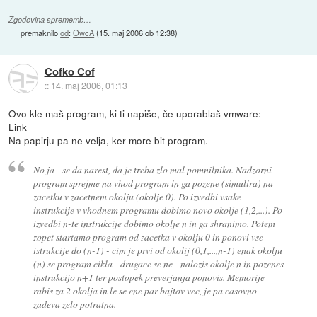
Zgodovina sprememb…
premaknilo
od
:
OwcA
(
15. maj 2006 ob 12:38
)
Cofko Cof
::
14. maj 2006, 01:13
Ovo kle maš program, ki ti napiše, če uporablaš vmware:
Link
Na papirju pa ne velja, ker more bit program.
No ja - se da narest, da je treba zlo mal pomnilnika. Nadzorni
program sprejme na vhod program in ga pozene (simulira) na
zacetku v zacetnem okolju (okolje 0). Po izvedbi vsake
instrukcije v vhodnem programu dobimo novo okolje (1,2,...). Po
izvedbi n-te instrukcije dobimo okolje n in ga shranimo. Potem
zopet startamo program od zacetka v okolju 0 in ponovi vse
istrukcije do (n-1) - cim je prvi od okolij (0,1,...,n-1) enak okolju
(n) se program cikla - drugace se ne - nalozis okolje n in pozenes
instrukcijo n+1 ter postopek preverjanja ponovis. Memorije
rabis za 2 okolja in le se ene par bajtov vec, je pa casovno
zadeva zelo potratna.