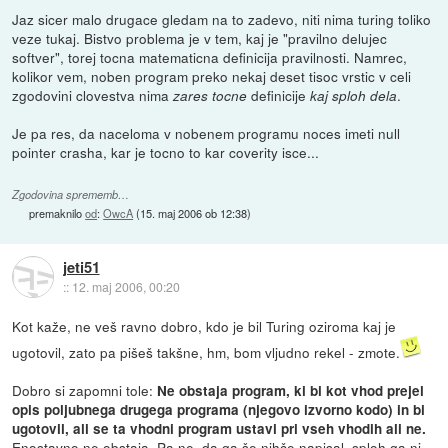
Jaz sicer malo drugace gledam na to zadevo, niti nima turing toliko
veze tukaj. Bistvo problema je v tem, kaj je "pravilno delujec
softver", torej tocna matematicna definicija pravilnosti. Namrec,
kolikor vem, noben program preko nekaj deset tisoc vrstic v celi
zgodovini clovestva nima
definicije
.
zares tocne
kaj sploh dela
Je pa res, da naceloma v nobenem programu noces imeti null
pointer crasha, kar je tocno to kar coverity isce...
Zgodovina sprememb…
premaknilo
od
:
OwcA
(
15. maj 2006 ob 12:38
)
jeti51
::
12. maj 2006, 00:20
Kot kaže, ne veš ravno dobro, kdo je bil Turing oziroma kaj je
ugotovil, zato pa pišeš takšne, hm, bom vljudno rekel - zmote.
Dobro si zapomni tole:
Ne obstaja program, ki bi kot vhod prejel
opis poljubnega drugega programa (njegovo izvorno kodo) in bi
ugotovil, ali se ta vhodni program ustavi pri vseh vhodih ali ne.
Enostavno ne obstaja. Pa ne, da ga še nihče napisal, sploh ga ni