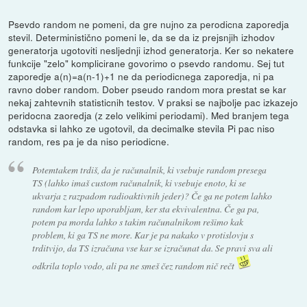
Psevdo random ne pomeni, da gre nujno za perodicna zaporedja
stevil. Deterministično pomeni le, da se da iz prejsnjih izhodov
generatorja ugotoviti nesljednji izhod generatorja. Ker so nekatere
funkcije "zelo" komplicirane govorimo o psevdo randomu. Sej tut
zaporedje a(n)=a(n-1)+1 ne da periodicnega zaporedja, ni pa
ravno dober random. Dober pseudo random mora prestat se kar
nekaj zahtevnih statisticnih testov. V praksi se najbolje pac izkazejo
peridocna zaoredja (z zelo velikimi periodami). Med branjem tega
odstavka si lahko ze ugotovil, da decimalke stevila Pi pac niso
random, res pa je da niso periodicne.
Potemtakem trdiš, da je računalnik, ki vsebuje random presega
TS (lahko imaš custom računalnik, ki vsebuje enoto, ki se
ukvarja z razpadom radioaktivnih jeder)? Če ga ne potem lahko
random kar lepo uporabljam, ker sta ekvivalentna. Če ga pa,
potem pa morda lahko s takim računalnikom rešimo kak
problem, ki ga TS ne more. Kar je pa nakako v protislovju s
trditvijo, da TS izračuna vse kar se izračunat da. Se pravi sva ali
odkrila toplo vodo, ali pa ne smeš čez random nič rečt