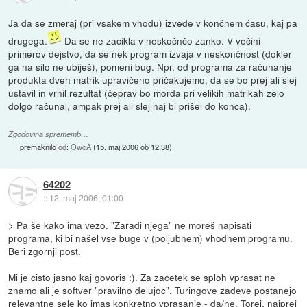
Ja da se zmeraj (pri vsakem vhodu) izvede v končnem času, kaj pa
drugega.
Da se ne zacikla v neskočnčo zanko. V večini
primerov dejstvo, da se nek program izvaja v neskončnost (dokler
ga na silo ne ubiješ), pomeni bug. Npr. od programa za računanje
produkta dveh matrik upravičeno pričakujemo, da se bo prej ali slej
ustavil in vrnil rezultat (čeprav bo morda pri velikih matrikah zelo
dolgo računal, ampak prej ali slej naj bi prišel do konca).
Zgodovina sprememb…
premaknilo
od
:
OwcA
(
15. maj 2006 ob 12:38
)
64202
::
12. maj 2006, 01:00
> Pa še kako ima vezo. "Zaradi njega" ne moreš napisati
programa, ki bi našel vse buge v (poljubnem) vhodnem programu.
Beri zgornji post.
Mi je cisto jasno kaj govoris :). Za zacetek se sploh vprasat ne
znamo ali je softver "pravilno delujoc". Turingove zadeve postanejo
relevantne sele ko imas konkretno vprasanje - da/ne. Torej, najprej