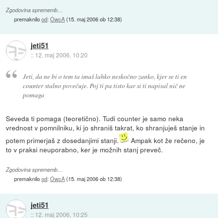
Zgodovina sprememb…
premaknilo
od
:
OwcA
(
15. maj 2006 ob 12:38
)
jeti51
::
12. maj 2006, 10:20
Jeti, da ne bi o tem ta imaš lahko neskočno zanko, kjer se ti en
counter stalno povečuje. Poj ti pa tisto kar si ti napisal nič ne
pomaga
Seveda ti pomaga (teoretično). Tudi counter je samo neka
vrednost v pomnilniku, ki jo shraniš takrat, ko shranjuješ stanje in
potem primerjaš z dosedanjimi stanji.
Ampak kot že rečeno, je
to v praksi neuporabno, ker je možnih stanj preveč.
Zgodovina sprememb…
premaknilo
od
:
OwcA
(
15. maj 2006 ob 12:38
)
jeti51
::
12. maj 2006, 10:25