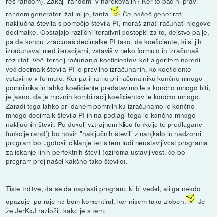
res random). Zakaj "random" v narekovajih? Ker to pač ni pravi
random generator, žal mi je, fanta.
Če hočeš generirati
naključna števila s pomočjo števila PI, moraš znati računati njegove
decimalke. Obstajajo različni iterativni postopki za to, dejstvo pa je,
pa da koncu izračunaš decimalke PI tako, da koeficiente, ki si jih
izračunaval med iteracijami, vstaviš v neko formulo in izračunaš
rezultat. Več iteracij računanja koeficientov, kot algoritem naredi,
več decimalk števila PI je pravilno izračunanih, ko koeficiente
vstavimo v formulo. Ker pa imamo pri računalniku končno mnogo
pomnilnika in lahko koeficiente predstavimo le s končno mnogo biti,
je jasno, da je možnih kombinacij koeficientov le končno mnogo.
Zaradi tega lahko pri danem pomnilniku izračunamo le končno
mnogo decimalk števila PI in na podlagi tega le končno mnogo
naključnih števil. Po dovolj vztrajnem klicu funkcije te predlagane
funkcije rand() bo novih "naključnih števil" zmanjkalo in nadzorni
program bo ugotovil ciklanje ter s tem tudi neustavljivost programa
za iskanje lihih perfektnih števil (oziroma ustavljivost, če bo
program prej našel kakšno tako število).
Tiste trditve, da se da napisati program, ki bi vedel, ali ga nekdo
opazuje, pa raje ne bom komentiral, ker nisem tako zloben.
Je
že JerKoJ razložil, kako je s tem.