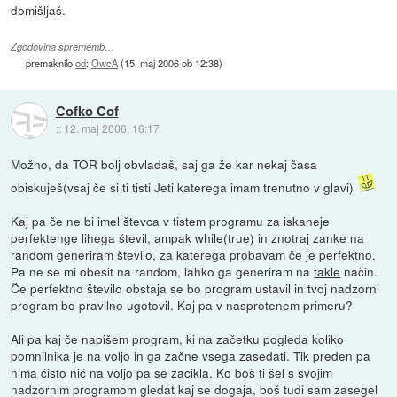
domišljaš.
Zgodovina sprememb…
premaknilo
od
:
OwcA
(
15. maj 2006 ob 12:38
)
Cofko Cof
::
12. maj 2006, 16:17
Možno, da TOR bolj obvladaš, saj ga že kar nekaj časa
obiskuješ(vsaj če si ti tisti Jeti katerega imam trenutno v glavi)
Kaj pa če ne bi imel števca v tistem programu za iskaneje
perfektenge lihega števil, ampak while(true) in znotraj zanke na
random generiram število, za katerega probavam če je perfektno.
Pa ne se mi obesit na random, lahko ga generiram na
takle
način.
Če perfektno število obstaja se bo program ustavil in tvoj nadzorni
program bo pravilno ugotovil. Kaj pa v nasprotenem primeru?
Ali pa kaj če napišem program, ki na začetku pogleda koliko
pomnilnika je na voljo in ga začne vsega zasedati. Tik preden pa
nima čisto nič na voljo pa se zacikla. Ko boš ti šel s svojim
nadzornim programom gledat kaj se dogaja, boš tudi sam zasegel