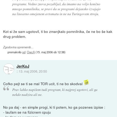
programe. Vedno znova pozabljaš, da imamo na voljo končno
mnogo pomnilnika, se pravi da se programi dejansko izvajajo
na linearno omejenem avtomatu in ne na Turingovem stroju.
Kot si že sam ugotovil, ti bo zmanjkalo pomnilnika, če ne bo še kak
drug problem.
Zgodovina sprememb…
premaknilo
od
:
OwcA
(
15. maj 2006 ob 12:38
)
JerKoJ
::
13. maj 2006, 20:50
Cofko pejt se ti se mal TOR ucit, ti ne bo skodval
Prav lahko napišem tudi program, ki najprej ugotovi, ali ga
nekdo nadzira ali ne.
No pa daj - en simple progi, ki ti potem, ko ga pozenes izpise :
- laufam se na fizicnem cpuju
- laufam se v vmware