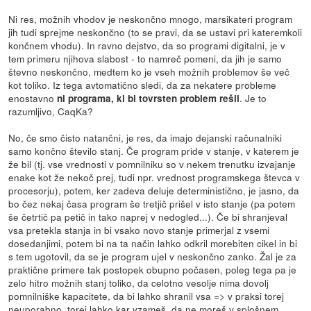
Ni res, možnih vhodov je neskončno mnogo, marsikateri program
jih tudi sprejme neskončno (to se pravi, da se ustavi pri kateremkoli
končnem vhodu). In ravno dejstvo, da so programi digitalni, je v
tem primeru njihova slabost - to namreč pomeni, da jih je samo
števno neskončno, medtem ko je vseh možnih problemov še več
kot toliko. Iz tega avtomatično sledi, da za nekatere probleme
enostavno
. Je to
ni programa, ki bi tovrsten problem rešil
razumljivo, CaqKa?
No, če smo čisto natančni, je res, da imajo dejanski računalniki
samo končno število stanj. Če program pride v stanje, v katerem je
že bil (tj. vse vrednosti v pomnilniku so v nekem trenutku izvajanje
enake kot že nekoč prej, tudi npr. vrednost programskega števca v
procesorju), potem, ker zadeva deluje deterministično, je jasno, da
bo čez nekaj časa program še tretjič prišel v isto stanje (pa potem
še četrtič pa petič in tako naprej v nedogled...). Če bi shranjeval
vsa pretekla stanja in bi vsako novo stanje primerjal z vsemi
dosedanjimi, potem bi na ta način lahko odkril morebiten cikel in bi
s tem ugotovil, da se je program ujel v neskončno zanko. Žal je za
praktične primere tak postopek obupno počasen, poleg tega pa je
zelo hitro možnih stanj toliko, da celotno vesolje nima dovolj
pomnilniške kapacitete, da bi lahko shranil vsa => v praksi torej
neuporabno, torej lahko kar vzameš, da ne moreš v splošnem