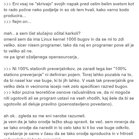
>>> Eni vsaj ne "skrivajo" svojih napak pred celim belim svetom kot
to rado počne neko podjetje in so ob tem hvali, kako varno kodo
producira...
>>> flejm on...
mah.. a sem čist slučajno očital karkoli?
omenil sem da ima Linux kernel 1000 bugov in da se mi to zdi
veliko. sicer nisem programer, tako da naj en programer pove ali je
to veliko ali ne.
ne pa igrat ožaljenega opensourcarja..
>>> Ni 100% staticnih preverjalnikov, ze zaradi tega ker "100%
staticno preverjanje" ni definiran pojem. Torej lahko pozabis na to,
da bi nasel kar vse buge, ki bi jih lahko. V vsak tak preverjalnik gre
veliko dela in vecinoma iscejo nek zelo specificen razred bugov.
>>> kdor pozna teoretične osnove račualništva ve, da ni mogoče
niti ugotoviti ali se program ustavi na vseh vhodih, kaj šele da bi se
ugotovilo ali deluje pravilno (poenostavljeno povedano).
ah ok.. zgleda so me eni narobe razumeli.
ja vem da je tako orodje težko skup spravit. še več. sem mnenja da
se tako orodje da naredit in to celo tako ki ti bo vse buge odkrilo,
vprašanje je samo v času da se tako orodje sproducira in v hitrosti
računalnika ki bo to preverjal.