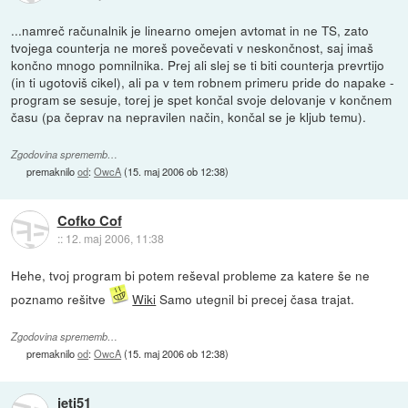
...namreč računalnik je linearno omejen avtomat in ne TS, zato
tvojega counterja ne moreš povečevati v neskončnost, saj imaš
končno mnogo pomnilnika. Prej ali slej se ti biti counterja prevrtijo
(in ti ugotoviš cikel), ali pa v tem robnem primeru pride do napake -
program se sesuje, torej je spet končal svoje delovanje v končnem
času (pa čeprav na nepravilen način, končal se je kljub temu).
Zgodovina sprememb…
premaknilo
od
:
OwcA
(
15. maj 2006 ob 12:38
)
Cofko Cof
::
12. maj 2006, 11:38
Hehe, tvoj program bi potem reševal probleme za katere še ne
poznamo rešitve
Wiki
Samo utegnil bi precej časa trajat.
Zgodovina sprememb…
premaknilo
od
:
OwcA
(
15. maj 2006 ob 12:38
)
jeti51