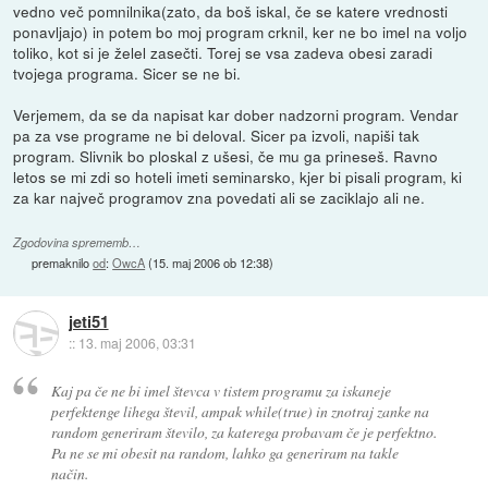
vedno več pomnilnika(zato, da boš iskal, če se katere vrednosti
ponavljajo) in potem bo moj program crknil, ker ne bo imel na voljo
toliko, kot si je želel zasečti. Torej se vsa zadeva obesi zaradi
tvojega programa. Sicer se ne bi.
Verjemem, da se da napisat kar dober nadzorni program. Vendar
pa za vse programe ne bi deloval. Sicer pa izvoli, napiši tak
program. Slivnik bo ploskal z ušesi, če mu ga prineseš. Ravno
letos se mi zdi so hoteli imeti seminarsko, kjer bi pisali program, ki
za kar največ programov zna povedati ali se zaciklajo ali ne.
Zgodovina sprememb…
premaknilo
od
:
OwcA
(
15. maj 2006 ob 12:38
)
jeti51
::
13. maj 2006, 03:31
Kaj pa če ne bi imel števca v tistem programu za iskaneje
perfektenge lihega števil, ampak while(true) in znotraj zanke na
random generiram število, za katerega probavam če je perfektno.
Pa ne se mi obesit na random, lahko ga generiram na takle
način.