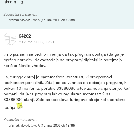
nimam... ;)
Zgodovina sprememb…
premaknilo
od
:
OwcA
(
15. maj 2006 ob 12:38
)
64202
::
12. maj 2006, 03:50
> no jaz sem še vedno mnenja da tak program obstaja (da ga je
možno naredit). Navsezadnje so programi digitalni in sprejmejo
končno število vhodov.
Ja, turingov stroj je matematicen konstrukt, ki predpostavi
neskoncen pomnilnik. Zdaj, ce pa vzames en obicajen program, ki
pokuri 10 mb rama, porabis 83886080 bitov za notranje stanje. Kar
pomeni, da je ta program lahko regularen avtomat z 2 na
83886080 stanji. Zato se uposteva turingove stroje kot uporabno
teorijo
Zgodovina sprememb…
premaknilo
od
:
OwcA
(
15. maj 2006 ob 12:38
)