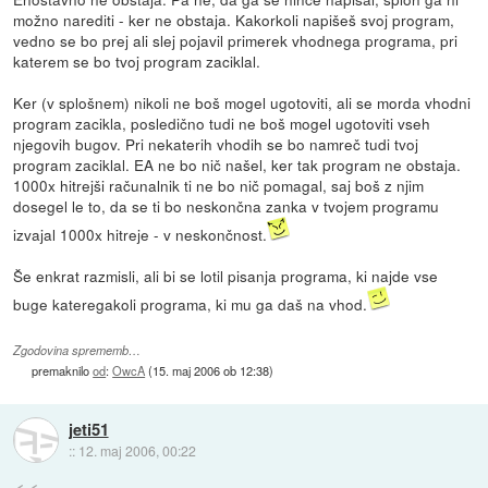
možno narediti - ker ne obstaja. Kakorkoli napišeš svoj program,
vedno se bo prej ali slej pojavil primerek vhodnega programa, pri
katerem se bo tvoj program zaciklal.
Ker (v splošnem) nikoli ne boš mogel ugotoviti, ali se morda vhodni
program zacikla, posledično tudi ne boš mogel ugotoviti vseh
njegovih bugov. Pri nekaterih vhodih se bo namreč tudi tvoj
program zaciklal. EA ne bo nič našel, ker tak program ne obstaja.
1000x hitrejši računalnik ti ne bo nič pomagal, saj boš z njim
dosegel le to, da se ti bo neskončna zanka v tvojem programu
izvajal 1000x hitreje - v neskončnost.
Še enkrat razmisli, ali bi se lotil pisanja programa, ki najde vse
buge kateregakoli programa, ki mu ga daš na vhod.
Zgodovina sprememb…
premaknilo
od
:
OwcA
(
15. maj 2006 ob 12:38
)
jeti51
::
12. maj 2006, 00:22