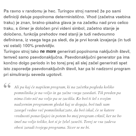
Pa ravno v randomu je hec. Turingov stroj namreč že po sami
definiciji deluje popolnoma deterministično. Vhod (začetna vsebina
traku) je znan, bralno-pisalna glava je na začetku nad prvo celico
traku, s čimer je določen prvi videni simbol, začetno stanje je
določeno, funkcija prehodov med stanji je tudi nedvoumno
definirana, iz vsega tega pa sledi, da je prvi korak izvajanja (in tudi
vsi ostali) 100% predvidljiv.
Turingov stroj tako
generirati popolnoma naključnih števil,
ne more
temveč samo psevdonaključna. Psevdonaključni generator pa ima
končno dolgo periodo in bo torej prej ali slej začel generirati spet
isto zaporedje psevdonaključnih števil, kar pa bi nadzorni program
pri simuliranju seveda ugotovil.
Ali pa kaj če napišem program, ki na začetku pogleda koliko
pomnilnika je na voljo in ga začne vsega zasedati. Tik preden pa
nima čisto nič na voljo pa se zacikla. Ko boš ti šel s svojim
nadzornim programom gledat kaj se dogaja, boš tudi sam
zasegel vedno več pomnilnika(zato, da boš iskal, če se katere
vrednosti ponavljajo) in potem bo moj program crknil, ker ne bo
imel na voljo toliko, kot si je želel zasečti. Torej se vsa zadeva
obesi zaradi tvojega programa. Sicer se ne bi.