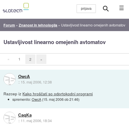
☰
Forum
»
Znanost in tehnologija
»
Ustavljivost linearno omejenih avtomatov
Ustavljivost linearno omejenih avtomatov
«
1
2
»
OwcA
::
15. maj 2006, 12:38
Razcep iz
Kako hroščati so odprtokodni programi
spremenilo:
OwcA
(
15. maj 2006 ob 21:46
)
CaqKa
::
11. maj 2006, 18:34