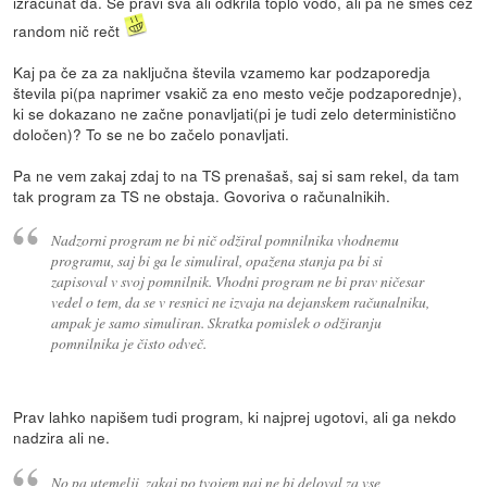
izračunat da. Se pravi sva ali odkrila toplo vodo, ali pa ne smeš čez
random nič rečt
Kaj pa če za za naključna števila vzamemo kar podzaporedja
števila pi(pa naprimer vsakič za eno mesto večje podzaporednje),
ki se dokazano ne začne ponavljati(pi je tudi zelo deterministično
določen)? To se ne bo začelo ponavljati.
Pa ne vem zakaj zdaj to na TS prenašaš, saj si sam rekel, da tam
tak program za TS ne obstaja. Govoriva o računalnikih.
Nadzorni program ne bi nič odžiral pomnilnika vhodnemu
programu, saj bi ga le simuliral, opažena stanja pa bi si
zapisoval v svoj pomnilnik. Vhodni program ne bi prav ničesar
vedel o tem, da se v resnici ne izvaja na dejanskem računalniku,
ampak je samo simuliran. Skratka pomislek o odžiranju
pomnilnika je čisto odveč.
Prav lahko napišem tudi program, ki najprej ugotovi, ali ga nekdo
nadzira ali ne.
No pa utemelji, zakaj po tvojem naj ne bi deloval za vse