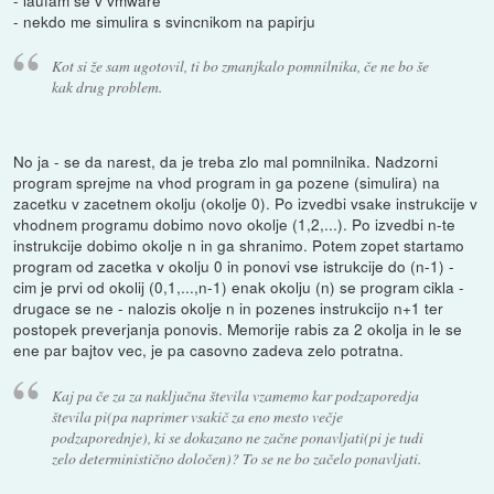
- nekdo me simulira s svincnikom na papirju
Kot si že sam ugotovil, ti bo zmanjkalo pomnilnika, če ne bo še
kak drug problem.
No ja - se da narest, da je treba zlo mal pomnilnika. Nadzorni
program sprejme na vhod program in ga pozene (simulira) na
zacetku v zacetnem okolju (okolje 0). Po izvedbi vsake instrukcije v
vhodnem programu dobimo novo okolje (1,2,...). Po izvedbi n-te
instrukcije dobimo okolje n in ga shranimo. Potem zopet startamo
program od zacetka v okolju 0 in ponovi vse istrukcije do (n-1) -
cim je prvi od okolij (0,1,...,n-1) enak okolju (n) se program cikla -
drugace se ne - nalozis okolje n in pozenes instrukcijo n+1 ter
postopek preverjanja ponovis. Memorije rabis za 2 okolja in le se
ene par bajtov vec, je pa casovno zadeva zelo potratna.
Kaj pa če za za naključna števila vzamemo kar podzaporedja
števila pi(pa naprimer vsakič za eno mesto večje
podzaporednje), ki se dokazano ne začne ponavljati(pi je tudi
zelo deterministično določen)? To se ne bo začelo ponavljati.