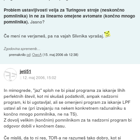
Problem ustavljivosti velja za Turingove stroje (neskončno
pomnilnika) in ne za linearno omejene avtomate (končno mnogo
Jasno?
pomnilnika).
Če meni ne verjameš, pa na vajah Slivnika vprašaj.
Zgodovina sprememb…
premaknilo
od
:
OwcA
(
15. maj 2006 ob 12:38
)
jeti51
::
12. maj 2006, 15:02
In mimogrede, "jaz" sploh ne bi pisal programa za iskanje lihih
perfektnih števil, kot mi skušaš podatkniti, ampak nadzorni
program, ki bi ugotavljal, ali se omenjeni program za iskanje LPF
ustavi ali ne (pri izvajanju na nekem konkretnem računalniku s
končno mnogo pomnilnika, ne na TS).
Z dovolj velikim (končnim) pomnilnikom za ta nadzorni program bi
odgovor dobili v končnem času.
Če misliš, da to ni res, TOR-a ne razumeš tako dobro, kot si