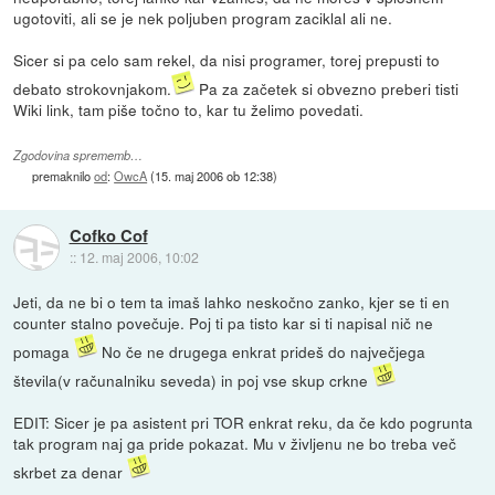
ugotoviti, ali se je nek poljuben program zaciklal ali ne.
Sicer si pa celo sam rekel, da nisi programer, torej prepusti to
debato strokovnjakom.
Pa za začetek si obvezno preberi tisti
Wiki link, tam piše točno to, kar tu želimo povedati.
Zgodovina sprememb…
premaknilo
od
:
OwcA
(
15. maj 2006 ob 12:38
)
Cofko Cof
::
12. maj 2006, 10:02
Jeti, da ne bi o tem ta imaš lahko neskočno zanko, kjer se ti en
counter stalno povečuje. Poj ti pa tisto kar si ti napisal nič ne
pomaga
No če ne drugega enkrat prideš do največjega
števila(v računalniku seveda) in poj vse skup crkne
EDIT: Sicer je pa asistent pri TOR enkrat reku, da če kdo pogrunta
tak program naj ga pride pokazat. Mu v življenu ne bo treba več
skrbet za denar