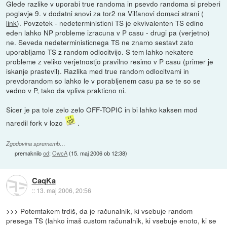
Glede razlike v uporabi true randoma in psevdo randoma si preberi
poglavje 9. v dodatni snovi za tor2 na Vilfanovi domaci strani (
link
). Povzetek - nedeterministicni TS je ekvivalenten TS edino
eden lahko NP probleme izracuna v P casu - drugi pa (verjetno)
ne. Seveda nedeterministicnega TS ne znamo sestavt zato
uporabljamo TS z random odlocitvijo. S tem lahko nekatere
probleme z veliko verjetnostjo pravilno resimo v P casu (primer je
iskanje prastevil). Razlika med true random odlocitvami in
prevdorandom so lahko le v porabljenem casu pa se te so se
vedno v P, tako da vpliva prakticno ni.
Sicer je pa tole zelo zelo OFF-TOPIC in bi lahko kaksen mod
naredil fork v lozo
.
Zgodovina sprememb…
premaknilo
od
:
OwcA
(
15. maj 2006 ob 12:38
)
CaqKa
::
13. maj 2006, 20:56
>>> Potemtakem trdiš, da je računalnik, ki vsebuje random
presega TS (lahko imaš custom računalnik, ki vsebuje enoto, ki se