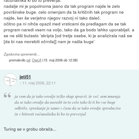
nadalje mi je popolnoma jasno da tak program najde le zelo
površinske buge. celo omenjam da ta kritičnih tak program ne
najde, ker še verjetno njegov razvoj ni tako daleč.
očitno pa ni nihče opazil med vrsticami da predlagam da se tak
program naredi vsem na voljo, tako da ga bodo lahko uporabljali. a
se ne sliši butasto 'skripta [od tretje osebe, ki je analizirala naš sw
[da bi nas morebiti očrnila]] nam je našla buge'
Zgodovina sprememb…
premaknilo
od
:
OwcA
(
15. maj 2006 ob 12:38
)
jeti51
::
11. maj 2006, 22:11
ja vem da je tako orodje težko skup spravit. še več. sem mnenja
da se tako orodje da naredit in to celo tako ki ti bo vse buge
odkrilo, vprašanje je samo v času da se tako orodje sproducira
in v hitrosti računalnika ki bo to preverjal
Turing se v grobu obrača...