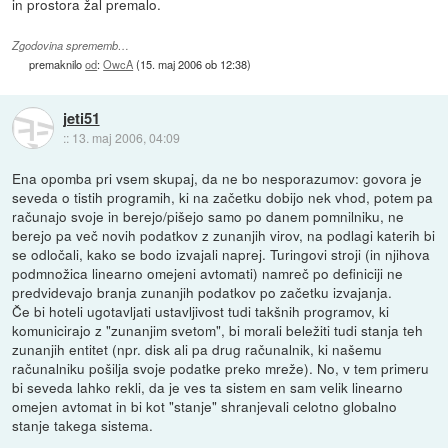
in prostora žal premalo.
Zgodovina sprememb…
premaknilo
od
:
OwcA
(
15. maj 2006 ob 12:38
)
jeti51
::
13. maj 2006, 04:09
Ena opomba pri vsem skupaj, da ne bo nesporazumov: govora je
seveda o tistih programih, ki na začetku dobijo nek vhod, potem pa
računajo svoje in berejo/pišejo samo po danem pomnilniku, ne
berejo pa več novih podatkov z zunanjih virov, na podlagi katerih bi
se odločali, kako se bodo izvajali naprej. Turingovi stroji (in njihova
podmnožica linearno omejeni avtomati) namreč po definiciji ne
predvidevajo branja zunanjih podatkov po začetku izvajanja.
Če bi hoteli ugotavljati ustavljivost tudi takšnih programov, ki
komunicirajo z "zunanjim svetom", bi morali beležiti tudi stanja teh
zunanjih entitet (npr. disk ali pa drug računalnik, ki našemu
računalniku pošilja svoje podatke preko mreže). No, v tem primeru
bi seveda lahko rekli, da je ves ta sistem en sam velik linearno
omejen avtomat in bi kot "stanje" shranjevali celotno globalno
stanje takega sistema.