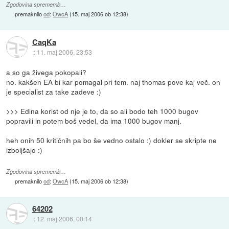
Zgodovina sprememb…
premaknilo
od
:
OwcA
(
15. maj 2006 ob 12:38
)
CaqKa
::
11. maj 2006, 23:53
a so ga živega pokopali?
no. kakšen EA bi kar pomagal pri tem. naj thomas pove kaj več. on
je specialist za take zadeve :)
>>> Edina korist od nje je to, da so ali bodo teh 1000 bugov
popravili in potem boš vedel, da ima 1000 bugov manj.
heh onih 50 kritičnih pa bo še vedno ostalo :) dokler se skripte ne
izboljšajo :)
Zgodovina sprememb…
premaknilo
od
:
OwcA
(
15. maj 2006 ob 12:38
)
64202
::
12. maj 2006, 00:14