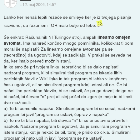
::
12. maj 2006, 14:57
Lahko ker nehaš lepiti režeče se smileye ker je iz tvojega pisanja
razvidno, da razumem TOR malo bolje od tebe.
Še enkrat: Računalnik NI Turingov stroj, ampak
linearno omejen
. Ima namreč končno mnogo pomnilnika, kolikokrat ti bom
avtomat
moral še napisati? Za linearno omejene avtomate pa se
(teoretično) da ugotoviti, kdaj se zaciklajo. V praksi se seveda ne
da, ker imajo preveč možnih stanj.
In ko smo že pri tvojem linku: teoretično bi se dalo napisati
nadzorni program, ki bi simuliral tisti program za iskanje lihih
perfektnih števil z Wiki linka in tak program bi lahko v končnem
času ugotovil, ali se simulirani program kdaj ustavi ali ne. Če bi
našel liho perfektno število, bi se ustavil, če pa ga dovolj dolgo ne
bi našel, bi števec "n" prej ali slej prišel do zgornje meje in bi imeli
dve možnosti:
a) To bi pomenilo napako. SImulirani program bi se sesul, nadzorni
program bi javil "program se ustavi, čeprav z napako"
b) To ne bi bila napaka, biti števca "n" bi se enostavno prevrteli
naokoli. Nadzorni program bi ugotovil, da je simulirani program v
istem stanju, kot je nekoč že bil, torej je prišlo do cikla. Simulirani
program bi nato ubil in javil "program se ne ustavi".