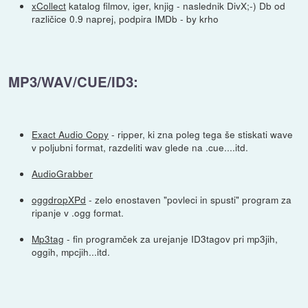
xCollect
katalog filmov, iger, knjig - naslednik DivX;-) Db od
različice 0.9 naprej, podpira IMDb - by krho
MP3/WAV/CUE/ID3:
Exact Audio Copy
- ripper, ki zna poleg tega še stiskati wave
v poljubni format, razdeliti wav glede na .cue....itd.
AudioGrabber
oggdropXPd
- zelo enostaven "povleci in spusti" program za
ripanje v .ogg format.
Mp3tag
- fin programček za urejanje ID3tagov pri mp3jih,
oggih, mpcjih...itd.