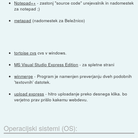
Notepad++
- zastonj "source code" urejevalnik in nadomestek
za notepad ;)
metapad
(nadomestek za Beležnico)
tortoise cvs
cvs v windows.
MS Visual Studio Express Edition
- za spletne strani
winmerge
- Program je namenjen preverjanju dveh podobnih
'textovnih' datotek.
upload express
- hitro uploadanje preko desnega klika. bo
verjetno prav prišlo kakemu webdevu.
Operacijski sistemi (OS):