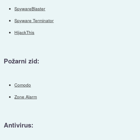
SpywareBlaster
Spyware Terminator
HijackThis
Požarni zid:
Comodo
Zone Alarm
Antivirus: