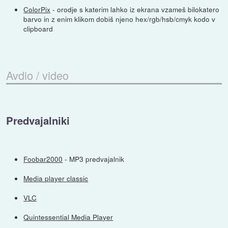
ColorPix
- orodje s katerim lahko iz ekrana vzameš bilokatero
barvo in z enim klikom dobiš njeno hex/rgb/hsb/cmyk kodo v
clipboard
Avdio / video
Predvajalniki
Foobar2000
- MP3 predvajalnik
Media player classic
VLC
Quintessential Media Player