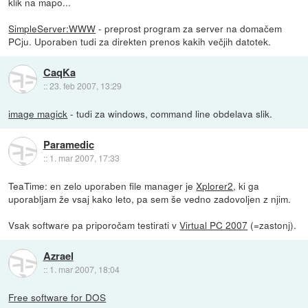
klik na mapo...
SimpleServer:WWW
- preprost program za server na domačem
PCju. Uporaben tudi za direkten prenos kakih večjih datotek.
CaqKa
::
23. feb 2007, 13:29
image magick
- tudi za windows, command line obdelava slik.
Paramedic
::
1. mar 2007, 17:33
TeaTime: en zelo uporaben file manager je
Xplorer2
, ki ga
uporabljam že vsaj kako leto, pa sem še vedno zadovoljen z njim.
Vsak software pa priporočam testirati v
Virtual PC 2007
(=zastonj).
Azrael
::
1. mar 2007, 18:04
Free software for DOS