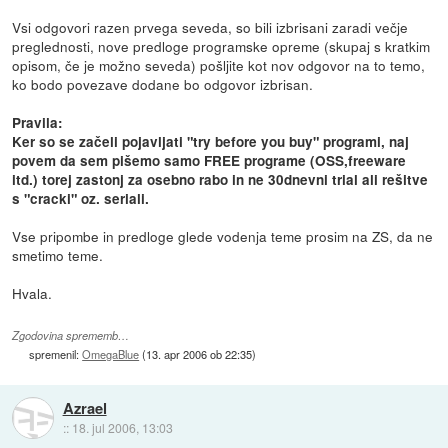
Vsi odgovori razen prvega seveda, so bili izbrisani zaradi večje
preglednosti, nove predloge programske opreme (skupaj s kratkim
opisom, če je možno seveda) pošljite kot nov odgovor na to temo,
ko bodo povezave dodane bo odgovor izbrisan.
Pravila:
Ker so se začeli pojavljati "try before you buy" programi, naj
povem da sem pišemo samo FREE programe (OSS,freeware
itd.) torej zastonj za osebno rabo in ne 30dnevni trial ali rešitve
s "cracki" oz. seriali.
Vse pripombe in predloge glede vodenja teme prosim na ZS, da ne
smetimo teme.
Hvala.
Zgodovina sprememb…
spremenil:
OmegaBlue
(
13. apr 2006 ob 22:35
)
Azrael
::
18. jul 2006, 13:03