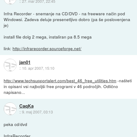
::
27. mar 2007, 22:45
Infra Recorder - snemanje na CD/DVD - na freeware način pod
Windowsi. Zadeva deluje presenetljivo dobro (pa še poslovenjena
je)
install file dolg 2 mega, instaliran pa 8.5 mega
link:
http://infrarecorder.sourceforge.net/
jan01
::
10. apr 2007, 15:10
http://www.techsupportalert.com/best_46_free_utilities.htm
-našteti
in opisani vsi najboljši free programi v 46 področjih. Odlično
napisano...
CaqKa
::
9. maj 2007, 03:13
peka cd/dvd
InfraRecorder