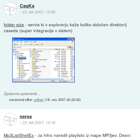
CaqKa
::
23. feb 2007, 12:58
folder size
- servis ki v explorerju kaže koliko določen direktorij
zaseda (super integracija v sistem)
Zgodovina sprememb…
zavaroval slike:
volkec
(
18. nov 2007 ob 22:42
)
neres
::
23. feb 2007, 13:18
Mp3ListShellEx
- za hitro naredit playlisto iz mape MP3jev. Desni