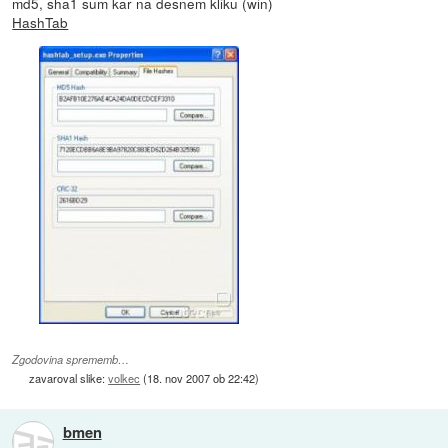
md5, sha1 sum kar na desnem kliku (win)
HashTab
Zgodovina sprememb…
zavaroval slike:
volkec
(
18. nov 2007 ob 22:42
)
bmen