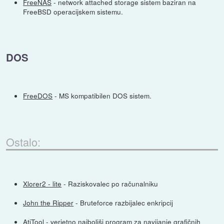
FreeNAS
- network attached storage sistem baziran na
FreeBSD operacijskem sistemu.
DOS
FreeDOS
- MS kompatibilen DOS sistem.
Ostalo:
Xlorer2 - lite
- Raziskovalec po računalniku
John the Ripper
- Bruteforce razbijalec enkripcij
AtiTool
- verjetno najboljši program za navijanje grafičnih