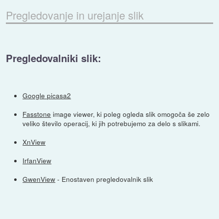
Pregledovanje in urejanje slik
Pregledovalniki slik:
Google picasa2
Fasstone
image viewer, ki poleg ogleda slik omogoča še zelo
veliko število operacij, ki jih potrebujemo za delo s slikami.
XnView
IrfanView
GwenView
- Enostaven pregledovalnik slik