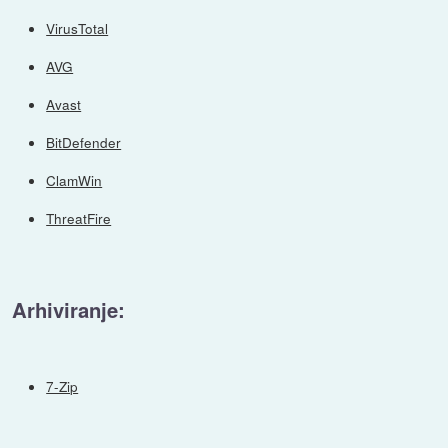
VirusTotal
AVG
Avast
BitDefender
ClamWin
ThreatFire
Arhiviranje:
7-Zip