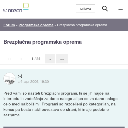
☰
Forum
»
Programska oprema
»
Brezplačna programska oprema
Brezplačna programska oprema
««
«
1
/ 24
»
»»
;-)
::
6. apr 2006, 19:30
Pred vami so našteti brezplačni programi, ki se jih najde na
internetu in zadoščajo za dano nalogo ali pa so za dano nalogo
celo med najboljšimi. Programi so razdeljeni po kategorijah, na
koncu pa boste našli povezave do strani, ki imajo podobne
sezname.