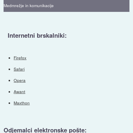
Medmrežje in komunikacije
Internetni brskalniki:
Firefox
Safari
Opera
Awant
Maxthon
Odjemalci elektronske pošte: