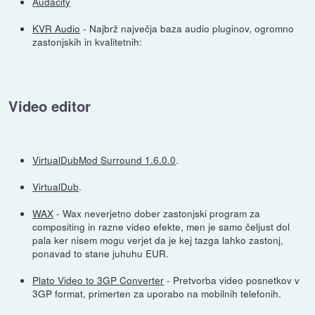
Audacity
KVR Audio
- Najbrž največja baza audio pluginov, ogromno
zastonjskih in kvalitetnih:
Video editor
VirtualDubMod Surround 1.6.0.0
.
VirtualDub
.
WAX
- Wax neverjetno dober zastonjski program za
compositing in razne video efekte, men je samo čeljust dol
pala ker nisem mogu verjet da je kej tazga lahko zastonj,
ponavad to stane juhuhu EUR.
Plato Video to 3GP Converter
- Pretvorba video posnetkov v
3GP format, primerten za uporabo na mobilnih telefonih.