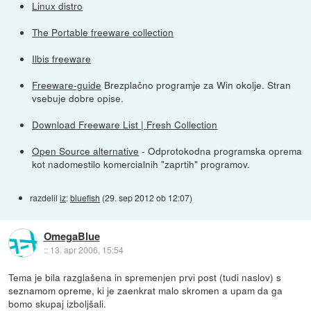
Linux distro
The Portable freeware collection
Ilbis freeware
Freeware-guide
Brezplačno programje za Win okolje. Stran
vsebuje dobre opise.
Download Freeware List | Fresh Collection
Open Source alternative
- Odprotokodna programska oprema
kot nadomestilo komercialnih "zaprtih" programov.
razdelil
iz
:
bluefish
(
29. sep 2012 ob 12:07
)
OmegaBlue
::
13. apr 2006, 15:54
Tema je bila razglašena in spremenjen prvi post (tudi naslov) s
seznamom opreme, ki je zaenkrat malo skromen a upam da ga
bomo skupaj izboljšali.