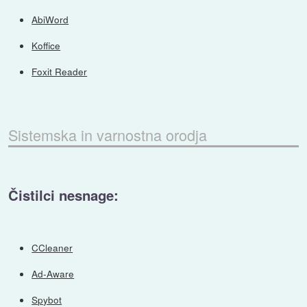
AbiWord
Koffice
Foxit Reader
Sistemska in varnostna orodja
Čistilci nesnage:
CCleaner
Ad-Aware
Spybot