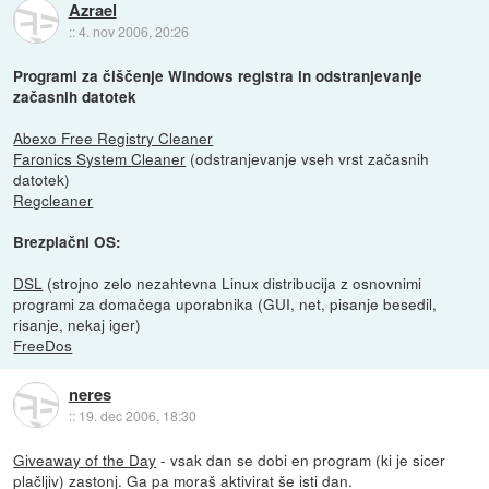
Azrael
::
4. nov 2006, 20:26
Programi za čiščenje Windows registra in odstranjevanje
začasnih datotek
Abexo Free Registry Cleaner
Faronics System Cleaner
(odstranjevanje vseh vrst začasnih
datotek)
Regcleaner
Brezplačni OS:
DSL
(strojno zelo nezahtevna Linux distribucija z osnovnimi
programi za domačega uporabnika (GUI, net, pisanje besedil,
risanje, nekaj iger)
FreeDos
neres
::
19. dec 2006, 18:30
Giveaway of the Day
- vsak dan se dobi en program (ki je sicer
plačljiv) zastonj. Ga pa moraš aktivirat še isti dan.