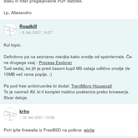
disku in hiter preglejevalnik PDF datotek.
Lp. Allesandro
Roadkill
::
9. feb 2007, 14:27
Kul topic.
Definitvno pa na seznamu manjka kako orodje od sysinternals. Če
ne drugega vsaj :
Process Explorer
Tudi sedaj, ko jih je pred časom kupil MS ostaja odlično orodje (le
10MB več rama popije. ;)
Pa pod free antivirusnike bi dodal:
TrentMicro Housecall
To je namreč AV, ki ti komplet mašino poskenira preko browserja.
Stvar deluje.
krho
::
18. feb 2007, 10:58
Port ipfw firewalla iz FreeBSD na polkna:
wipfw