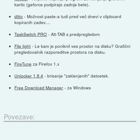
kartic (geforce podpirajo zadnje bete).
ditto
- Možnost paste-a tudi pred več dnevi v clipboard
kopiranih zadev....
TaskSwitch PRO
- Alt-TAB s predpregledom
File light
- Le kam je poniknil ves prostor na disku? Grafični
pregledovalnik razporeditve prostora na disku.
FireTune
za Firefox 1.x
Unlocker 1.8.4
- brisanje "zaklenjenih" datoetek.
Free Download Manager
- za Windows
Povezave: