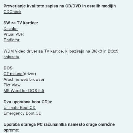
Preverjanje kvalitete zapisa na CD/DVD in ostalih medijih
CDCheck
SW za TV kartice:
Dscaler
Vrtual VCR
Radiator
WDM Video driver za TV kartice, ki bazirajo na Bt8x8 in Bt8x9
chipsetu
DOS
CT mouse
(driver)
Arachne.web browser
Pict View
MS Word for DOS 5.5
Dva uporabna boot CDja:
Ultimate Boot CD
Emergency Boot CD
Uporaba starega PC računalnika namesto drage omrežne
opreme: