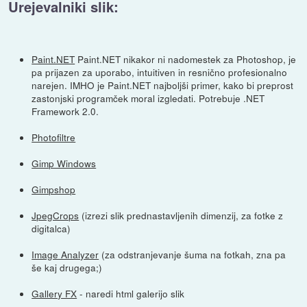
Urejevalniki slik:
Paint.NET
Paint.NET nikakor ni nadomestek za Photoshop, je
pa prijazen za uporabo, intuitiven in resnično profesionalno
narejen. IMHO je Paint.NET najboljši primer, kako bi preprost
zastonjski programček moral izgledati. Potrebuje .NET
Framework 2.0.
Photofiltre
Gimp Windows
Gimpshop
JpegCrops
(izrezi slik prednastavljenih dimenzij, za fotke z
digitalca)
Image Analyzer
(za odstranjevanje šuma na fotkah, zna pa
še kaj drugega;)
Gallery FX
- naredi html galerijo slik