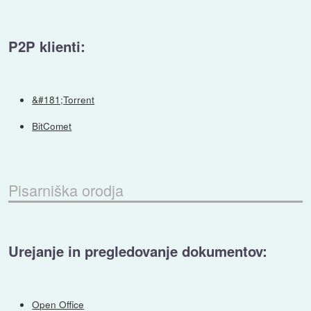
P2P klienti:
&#181;Torrent
BitComet
Pisarniška orodja
Urejanje in pregledovanje dokumentov:
Open Office