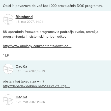
Opisi in povezave do več kot 1000 brezplačnih DOS programov.
Metabond
::
8. mar 2007, 14:01
88 uporabnih freeware programov s področja zvoka, omrežja,
programiranja in sistemskih pripomočkov:
http://www.analogx.com/contents/downloa...
1LP
CaqKa
::
15. mar 2007, 14:13
obstaja kaj takega za win?
http://debaday.debian.net/2006/12/19/qa...
CaqKa
::
25. mar 2007, 23:56