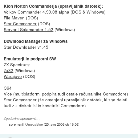
Klon Norton Commanderja (upravljalnik datotek):
Volkov Commander 4.99.08 alpha
(DOS & Windows)
File Maven
(DOS)
Star Commander
(DOS)
Servant Salamander 1.52
(Windows)
Download Manager za Windows
Star Downloader v1.45
Emulatorji in podporni SW
ZX Spectrum:
Zx32
(Windows)
Warajevo
(DOS)
C64
Vice
(multiplatform, podpira tudi ostale računalnike Commodore)
Star Commander
(že omenjeni upravljalnik datotek, ki zna delati
tudi z z disketniki in kasetniki Commodore)
Zgodovina sprememb…
spremenil:
OmegaBlue
(
25. avg 2006 ob 16:56
)