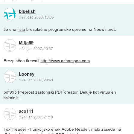
bluefish
::
27. dec 2006, 10:35
še ena
lista
brezplačne programske opreme na Neowin.net.
Mitja99
::
24. jan 2007, 20:37
Brezplačen firewall
http://www.ashampoo.com
Looney
::
24. jan 2007, 20:43
pdf995
Preprost zastonjski PDF creator. Deluje kot virtualen
tiskalnik.
aco111
::
24. jan 2007, 21:10
Foxit reader
- Funkcijsko enak Adobe Reader, malo zasede na