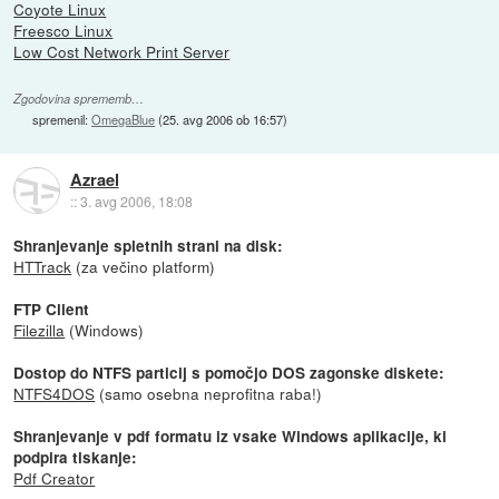
Coyote Linux
Freesco Linux
Low Cost Network Print Server
Zgodovina sprememb…
spremenil:
OmegaBlue
(
25. avg 2006 ob 16:57
)
Azrael
::
3. avg 2006, 18:08
Shranjevanje spletnih strani na disk:
HTTrack
(za večino platform)
FTP Client
Filezilla
(Windows)
Dostop do NTFS particij s pomočjo DOS zagonske diskete:
NTFS4DOS
(samo osebna neprofitna raba!)
Shranjevanje v pdf formatu iz vsake Windows aplikacije, ki
podpira tiskanje:
Pdf Creator