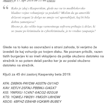
zmaugy
je
17. apr 2018 ob 13:46
izjavil
:
Kako je zdaj s Kasperskim, glede na vse to medblokovsko
hladno-vojno vohunjenje za podatki? Mislim da ga ameriški
državni organi že dolgo ne smejo več uporabljati, kaj bi bila
dobra zamenjava?
Hecno je, da veliko tega varnostnega softvera prihaja iz držav, ki
so znane po kriminalu in cyberkriminalu, je to vredno zaupanja?
Glede na to kako so osovraženi s strani zahoda, bi verjetno že
izvedeli če kaj vohunijo po tvojem disku. Ne poznam pritožb, razen
tistih burgerjev ki so imeli vklopljeno da pošlje okuženo datoteko na
strežnik in so potem delali paniko ker je av poslal okuženo
datoteko na strežnik.
Ključi za 45 dni zastonj Kaspersky beta 2019:
KFA: D8BKN-PAYDW-ASSTN-GV1HD
KAV: XEFJY-2SFAU-PBBWJ-GAGX7
KIS: YWRXU-1C4N7-6ACG2-82GU8
KTS: YQWEJ-YW281-YMGSY-U8HDW
KSOS: 4BFHZ-EB4HB-VQKWR-BUBEY