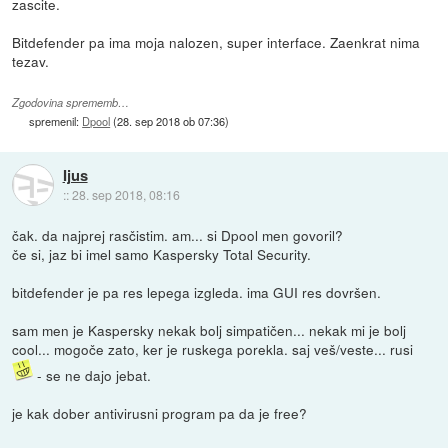
zascite.
Bitdefender pa ima moja nalozen, super interface. Zaenkrat nima
tezav.
Zgodovina sprememb…
spremenil:
Dpool
(
28. sep 2018 ob 07:36
)
Ijus
::
28. sep 2018, 08:16
čak. da najprej rasčistim. am... si Dpool men govoril?
če si, jaz bi imel samo Kaspersky Total Security.
bitdefender je pa res lepega izgleda. ima GUI res dovršen.
sam men je Kaspersky nekak bolj simpatičen... nekak mi je bolj
cool... mogoče zato, ker je ruskega porekla. saj veš/veste... rusi
- se ne dajo jebat.
je kak dober antivirusni program pa da je free?