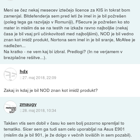
Meni se čez nekaj mesecev iztečejo licence za KIS in tokrat bom
zamenjal. Bitdefenderja sem pred leti že imel in je bil požrešen
(poleg tega ga razvijajo v Romuniji), FSecure je požrešen ko sto
mater in mislim da se na testih ne izkaže ravno najboljše (nekaj
časa je bil vsaj prii učinkovitosti med najboljšimi), NOD je bil vedno
znan kot imidž produkt, Nortona sem imel in je bil sranje, McAfee je
nadležen...
Na kratko - ne vem kaj bi izbral. Predlogi? (In ne verjamem v
brezplačne rešitve...).
hdx
::
27. maj 2018, 22:09
Zakaj in kdaj je bil NOD znan kot imidž produkt?
zmaugy
::
28. maj 2018, 10:34
Takšen vtis sem dobil v času ko sem bolj pozorno spremljal to
tematiko. Sicer sem ga tudi sam celo uporabljal na Asus E901
(mislim da je bil 901, je že dolgo v večnih loviščih in sem pozabil).