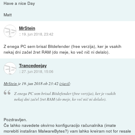
Have a nice Day
Matt
MrStein
::
19. jun 2018, 23:42
Z enega PC sem brisal Bitdefender (free verzija), ker je vsakih
nekaj dni začel žret RAM (do meje, ko več nič ni delalo).
Trancedeejay
::
27. jun 2018, 15:06
MrStein
je
19. jun 2018 ob 23:42
izjavil
:
Z enega PC sem brisal Bitdefender (free verzija), ker je vsakih
nekaj dni začel žret RAM (do meje, ko več nič ni delalo).
Pozdravljen.
Če lahko navedete okvirno konfiguracijo računalnika (imate
morebiti instaliran MalwareBytes?) vam lahko kreiram not for resale