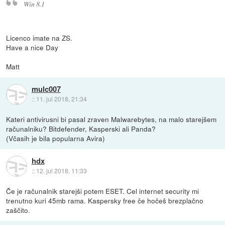
Win 8.1
Licenco imate na ZS.
Have a nice Day
Matt
mulc007
::
11. jul 2018, 21:34
Kateri antivirusni bi pasal zraven Malwarebytes, na malo starejšem
računalniku? Bitdefender, Kasperski ali Panda?
(Včasih je bila popularna Avira)
hdx
::
12. jul 2018, 11:33
Če je računalnik starejši potem ESET. Cel internet security mi
trenutno kuri 45mb rama. Kaspersky free če hočeš brezplačno
zaščito.