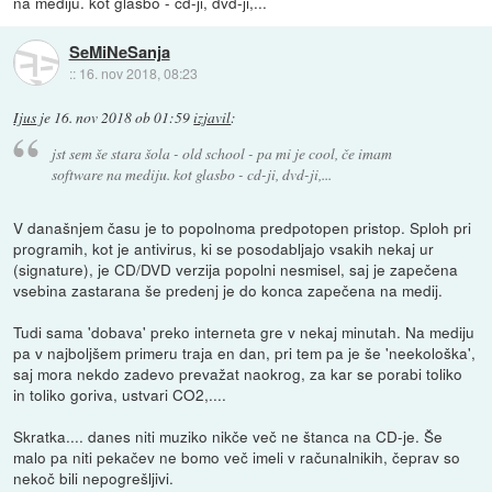
na mediju. kot glasbo - cd-ji, dvd-ji,...
SeMiNeSanja
::
16. nov 2018, 08:23
Ijus
je
16. nov 2018 ob 01:59
izjavil
:
jst sem še stara šola - old school - pa mi je cool, če imam
software na mediju. kot glasbo - cd-ji, dvd-ji,...
V današnjem času je to popolnoma predpotopen pristop. Sploh pri
programih, kot je antivirus, ki se posodabljajo vsakih nekaj ur
(signature), je CD/DVD verzija popolni nesmisel, saj je zapečena
vsebina zastarana še predenj je do konca zapečena na medij.
Tudi sama 'dobava' preko interneta gre v nekaj minutah. Na mediju
pa v najboljšem primeru traja en dan, pri tem pa je še 'neekološka',
saj mora nekdo zadevo prevažat naokrog, za kar se porabi toliko
in toliko goriva, ustvari CO2,....
Skratka.... danes niti muziko nikče več ne štanca na CD-je. Še
malo pa niti pekačev ne bomo več imeli v računalnikih, čeprav so
nekoč bili nepogrešljivi.