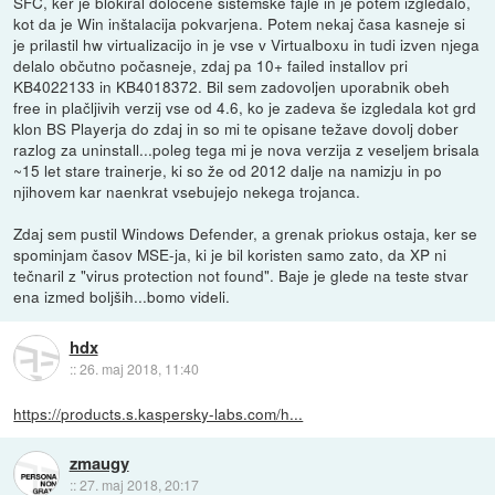
SFC, ker je blokiral določene sistemske fajle in je potem izgledalo,
kot da je Win inštalacija pokvarjena. Potem nekaj časa kasneje si
je prilastil hw virtualizacijo in je vse v Virtualboxu in tudi izven njega
delalo občutno počasneje, zdaj pa 10+ failed installov pri
KB4022133 in KB4018372. Bil sem zadovoljen uporabnik obeh
free in plačljivih verzij vse od 4.6, ko je zadeva še izgledala kot grd
klon BS Playerja do zdaj in so mi te opisane težave dovolj dober
razlog za uninstall...poleg tega mi je nova verzija z veseljem brisala
~15 let stare trainerje, ki so že od 2012 dalje na namizju in po
njihovem kar naenkrat vsebujejo nekega trojanca.
Zdaj sem pustil Windows Defender, a grenak priokus ostaja, ker se
spominjam časov MSE-ja, ki je bil koristen samo zato, da XP ni
tečnaril z "virus protection not found". Baje je glede na teste stvar
ena izmed boljših...bomo videli.
hdx
::
26. maj 2018, 11:40
https://products.s.kaspersky-labs.com/h...
zmaugy
::
27. maj 2018, 20:17