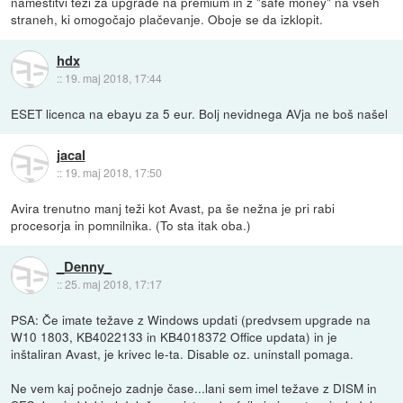
namestitvi teži za upgrade na premium in z "safe money" na vseh
straneh, ki omogočajo plačevanje. Oboje se da izklopit.
hdx
::
19. maj 2018, 17:44
ESET licenca na ebayu za 5 eur. Bolj nevidnega AVja ne boš našel
jacal
::
19. maj 2018, 17:50
Avira trenutno manj teži kot Avast, pa še nežna je pri rabi
procesorja in pomnilnika. (To sta itak oba.)
_Denny_
::
25. maj 2018, 17:17
PSA: Če imate težave z Windows updati (predvsem upgrade na
W10 1803, KB4022133 in KB4018372 Office updata) in je
inštaliran Avast, je krivec le-ta. Disable oz. uninstall pomaga.
Ne vem kaj počnejo zadnje čase...lani sem imel težave z DISM in