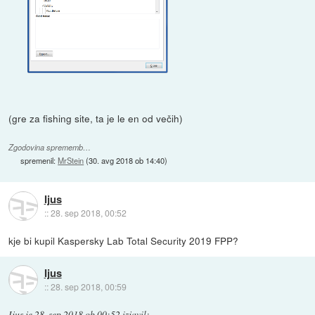
(gre za fishing site, ta je le en od večih)
Zgodovina sprememb…
spremenil:
MrStein
(
30. avg 2018 ob 14:40
)
Ijus
::
28. sep 2018, 00:52
kje bi kupil Kaspersky Lab Total Security 2019 FPP?
Ijus
::
28. sep 2018, 00:59
Ijus
je
28. sep 2018 ob 00:52
izjavil
: