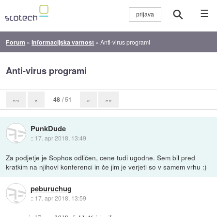
☰
Forum
»
Informacijska varnost
»
Anti-virus programi
Anti-virus programi
48
/ 51
««
«
»
»»
PunkDude
::
17. apr 2018, 13:49
Za podjetje je Sophos odličen, cene tudi ugodne. Sem bil pred
kratkim na njihovi konferenci in če jim je verjeti so v samem vrhu :)
peburuchug
::
17. apr 2018, 13:59