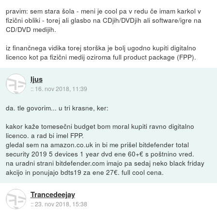
pravim: sem stara šola - meni je cool pa v redu če imam karkol v
fizični obliki - torej ali glasbo na CDjih/DVDjih ali software/igre na
CD/DVD medijih.
iz finančnega vidika torej storška je bolj ugodno kupiti digitalno
licenco kot pa fizični medij oziroma full product package (FPP).
Ijus
::
16. nov 2018, 11:39
da. tle govorim... u tri krasne, ker:
kakor kaže tomesečni budget bom moral kupiti ravno digitalno
licenco. a rad bi imel FPP.
gledal sem na amazon.co.uk in bi me prišel bitdefender total
security 2019 5 devices 1 year dvd ene 60+€ s poštnino vred.
na uradni strani bitdefender.com imajo pa sedaj neko black friday
akcijo in ponujajo bdts19 za ene 27€. full cool cena.
Trancedeejay
::
23. nov 2018, 15:38