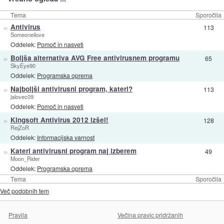
Tema
Sporočila
»
Antivirus
113
Someoneilove
Oddelek:
Pomoč in nasveti
»
Boljša alternativa AVG Free antivirusnem programu
65
SkyEye90
Oddelek:
Programska oprema
»
Najboljši antivirusni program, kateri?
113
jalovec09
Oddelek:
Pomoč in nasveti
»
Kingsoft Antivirus 2012 izšel!
128
RejZoR
Oddelek:
Informacijska varnost
»
Kateri antivirusni program naj izberem
49
Moon_Rider
Oddelek:
Programska oprema
Tema
Sporočila
Več podobnih tem
Pravila
Večina pravic pridržanih