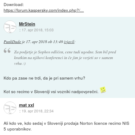
Download:
https://forum.kaspersky.com/index.php?/...
MrStein
::
17. apr 2018, 15:03
PunkDude
je
17. apr 2018 ob 13:49
izjavil
:
Za podjetje je Sophos odličen, cene tudi ugodne. Sem bil pred
kratkim na njihovi konferenci in če jim je verjeti so v samem
vrhu :)
Kdo pa zase ne trdi, da je pri samem vrhu?
Kot so recimo v Sloveniji vsi vozniki nadpovprečni.
mat xxl
::
19. apr 2018, 22:34
Ali kdo ve, kdo sedaj v Sloveniji prodaja Norton licence recimo NIS
5 uporabnikov.