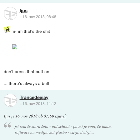
Ijus
::
16. nov 2018, 08:48
m-hm that's the shit
don't press that butt on!
... there's always a butt!
Trancedeejay
::
16. nov 2018, 11:12
Ijus
je
16. nov 2018 ob 01:59
izjavil
:
jst sem še stara šola - old school - pa mi je cool, če imam
software na mediju. kot glasbo - cd-ji, dvd-ji,...