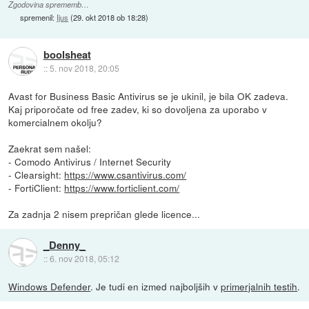
Zgodovina sprememb…
spremenil:
Ijus
(
29. okt 2018 ob 18:28
)
boolsheat
::
5. nov 2018, 20:05
Avast for Business Basic Antivirus se je ukinil, je bila OK zadeva.
Kaj priporočate od free zadev, ki so dovoljena za uporabo v
komercialnem okolju?
Zaekrat sem našel:
- Comodo Antivirus / Internet Security
- Clearsight:
https://www.csantivirus.com/
- FortiClient:
https://www.forticlient.com/
Za zadnja 2 nisem prepričan glede licence...
_Denny_
::
6. nov 2018, 05:12
Windows Defender
. Je tudi en izmed najboljših v
primerjalnih testih
.