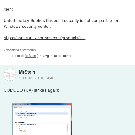
meh:
Unfortunately Sophos Endpoint security is not compatible for
Windows security center.
https://community.sophos.com/products/s...
Zgodovina sprememb…
spremenil:
MrStein
(
14. avg 2018 ob 19:45
)
MrStein
::
30. avg 2018, 14:40
COMODO (CA) strikes again: