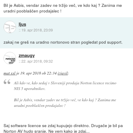
Bil je Asbis, vendar zadev ne tržijo več, ve kdo kaj ? Zanima me
uradni pooblaščen prodajalec !
Ijus
::
19. apr 2018, 23:09
zakaj ne greš na uradno nortonovo stran pogledat pod support.
zmaugy
::
22. apr 2018, 09:32
mat xxl
je
19. apr 2018 ob 22:34
izjavil
:
Ali kdo ve, kdo sedaj v Sloveniji prodaja Norton licence recimo
NIS 5 uporabnikov.
Bil je Asbis, vendar zadev ne tržijo več, ve kdo kaj ? Zanima me
uradni pooblaščen prodajalec !
Saj software licence se zdaj kupujejo direktno. Drugače je bil pa
Norton AV hudo sranje. Ne vem kako je zdaj...