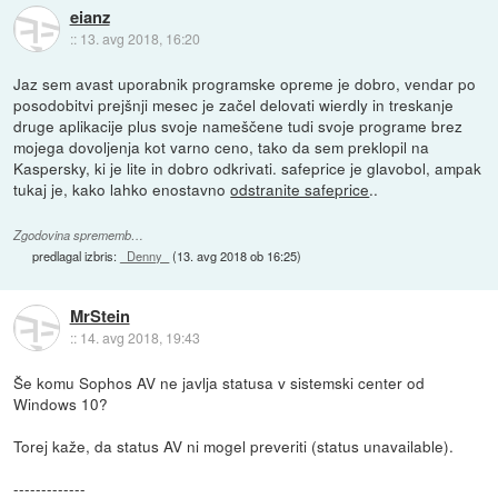
eianz
::
13. avg 2018, 16:20
Jaz sem avast uporabnik programske opreme je dobro, vendar po
posodobitvi prejšnji mesec je začel delovati wierdly in treskanje
druge aplikacije plus svoje nameščene tudi svoje programe brez
mojega dovoljenja kot varno ceno, tako da sem preklopil na
Kaspersky, ki je lite in dobro odkrivati. safeprice je glavobol, ampak
tukaj je, kako lahko enostavno
odstranite safeprice
..
Zgodovina sprememb…
predlagal izbris:
_Denny_
(
13. avg 2018 ob 16:25
)
MrStein
::
14. avg 2018, 19:43
Še komu Sophos AV ne javlja statusa v sistemski center od
Windows 10?
Torej kaže, da status AV ni mogel preveriti (status unavailable).
-------------