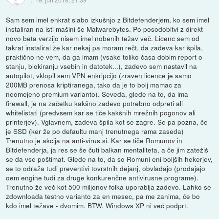
Sam sem imel enkrat slabo izkušnjo z Bitdefenderjem, ko sem imel
instaliran na isti mašini še Malwarebytes. Po posodobitvi z direkt
novo beta verzijo nisem imel nobenih težav več. Licenc sem od
takrat instaliral že kar nekaj pa moram rečt, da zadeva kar špila,
praktično ne vem, da ga imam (vsake toliko časa dobim report o
stanju, blokiranju vsebin in datotek...), zadevo sem nastavil na
autopilot, vklopil sem VPN enkripcijo (zraven licence je samo
200MB prenosa kriptiranega, tako da je to bolj mamac za
neomejeno premium varianto). Seveda, glede na to, da ima
firewall, je na začetku kakšno zadevo potrebno odpreti ali
whitelistati (predvsem kar se tiče kakšnih mrežnih pogonov ali
printerjev). Vglavnem, zadeva špila kot se zagre. Se pa pozna, če
je SSD (ker že po defaultu manj trenutnega rama zaseda)
Trenutno je akcija na anti-virus.si. Kar se tiče Romunov in
Bitdefenderja, ja res se še čuti balkan mentaliteta, a če jim zatežiš
se da vse poštimat. Glede na to, da so Romuni eni boljših hekerjev,
se to odraža tudi preventivi tovrstnih dejanj, obvladajo (prodajajo
oem engine tudi za druge konkurenčne antivirusne programe).
Trenutno že več kot 500 miljonov folka uporablja zadevo. Lahko se
zdownloada testno varianto za en mesec, pa me zanima, če bo
kdo imel težave - dvomim. BTW. Windows XP ni več podprt.