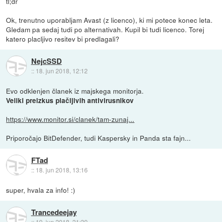
tl;dr
Ok, trenutno uporabljam Avast (z licenco), ki mi potece konec leta.
Gledam pa sedaj tudi po alternativah. Kupil bi tudi licenco. Torej
katero placljivo resitev bi predlagali?
NejcSSD
::
18. jun 2018, 12:12
Evo odklenjen članek iz majskega monitorja.
Veliki preizkus plačljivih antivirusnikov
https://www.monitor.si/clanek/tam-zunaj...
Priporočajo BitDefender, tudi Kaspersky in Panda sta fajn...
FTad
::
18. jun 2018, 13:16
super, hvala za info! :)
Trancedeejay
::
19. jun 2018, 21:39