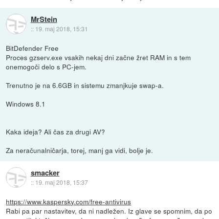
MrStein
::
19. maj 2018, 15:31
BitDefender Free
Proces gzserv.exe vsakih nekaj dni začne žret RAM in s tem
onemogoči delo s PC-jem.
Trenutno je na 6.6GB in sistemu zmanjkuje swap-a.
Windows 8.1
Kaka ideja? Ali čas za drugi AV?
Za neračunalničarja, torej, manj ga vidi, bolje je.
smacker
::
19. maj 2018, 15:37
https://www.kaspersky.com/free-antivirus
Rabi pa par nastavitev, da ni nadležen. Iz glave se spomnim, da po