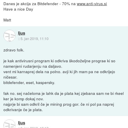
Danes je akcija za Bitdefender - 70% na
www.anti-virus.si
Have a nice Day
Matt
Ijus
::
5. jan 2019, 11:10
zdravo folk.
je kak antivirusni program ki odkriva škodoželjne prograe ki so
namenjeni rudarjenju na daljavo.
vent mi karnaprej dela na polno. avji ki jih mam pa ne odkrijejo
ničesar.
bitdefender, eset, kaspersky.
fak no. sej načeloma je lahk da je plata kej zjebana sam ne bi rkeel
ker je komp dokaj nov.
najprje bi sam odkril če je mining prog gor. če ni pol pa naprej
odkrivanje če je plata.
Ijus