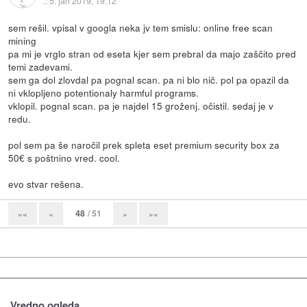
::
5. jan 2019, 19:12
sem rešil. vpisal v googla neka jv tem smislu: online free scan
mining
pa mi je vrglo stran od eseta kjer sem prebral da majo zaščito pred
temi zadevami.
sem ga dol zlovdal pa pognal scan. pa ni blo nič. pol pa opazil da
ni vklopljeno potentionaly harmful programs.
vklopil. pognal scan. pa je najdel 15 groženj. očistil. sedaj je v
redu.
pol sem pa še naročil prek spleta eset premium security box za
50€ s poštnino vred. cool.
evo stvar rešena.
48
/ 51
««
«
»
»»
Vredno ogleda ...