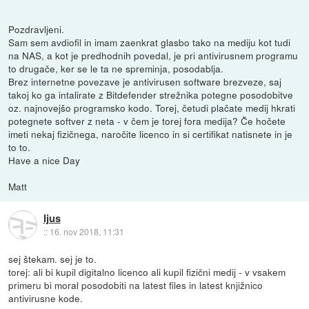
Pozdravljeni.
Sam sem avdiofil in imam zaenkrat glasbo tako na mediju kot tudi
na NAS, a kot je predhodnih povedal, je pri antivirusnem programu
to drugače, ker se le ta ne spreminja, posodablja.
Brez internetne povezave je antivirusen software brezveze, saj
takoj ko ga intalirate z Bitdefender strežnika potegne posodobitve
oz. najnovejšo programsko kodo. Torej, četudi plačate medij hkrati
potegnete softver z neta - v čem je torej fora medija? Če hočete
imeti nekaj fizičnega, naročite licenco in si certifikat natisnete in je
to to.
Have a nice Day
Matt
Ijus
::
16. nov 2018, 11:31
sej štekam. sej je to.
torej: ali bi kupil digitalno licenco ali kupil fizični medij - v vsakem
primeru bi moral posodobiti na latest files in latest knjižnico
antivirusne kode.