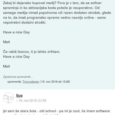
Zakaj bi dejansko kupoval medij? Fora je v tem, da se softver
spreminja in ko aktivacijska koda poteče je neuporabno. Od
samega medija nimaš popolnoma nič razen dodaten strošek, glede
na to, da imaš programsko opremo vedno navoljo online - samo
nepotrebni dodatni stroški.
Have a nice Day
Matt
Če rabiš licenco, ti jo lahko zrihtam.
Have a nice Day
Matt
Zgodovina sprememb…
spremenilo:
Trancedeejay
(
15. nov 2018 ob 13:28
)
Ijus
::
16. nov 2018, 01:59
jst sem še stara šola - old school - pa mi je cool, če imam software