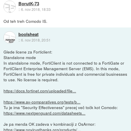
BorutK-73
::
6. nov 2018, 18:33
Od teh treh Comodo IS.
boolsheat
::
6. nov 2018, 20:51
Glede licene za Forticlient:
Standalone mode
In standalone mode, FortiClient is not connected to a FortiGate or
FortiClient Enterprise Management Server (EMS). In this mode,
FortiClient is free for private individuals and commercial businesses
to use. No license is required.
https://docs.fortinet.com/uploaded/file...
https://www.av-comparatives.org/tests/b...
Tu je ima "Security Effectiveness" precej več točk kot Comodo:
https://www.nextgenguard.com/datasheets...
Je pa menda OK zadeva v kombinaciji z OsArmor:
https://www.novirusthanks.org/products/...