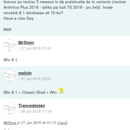
licenco za recimo 3 mesece in da preizkusite še to varianto (recimo
Antivirus Plus 2018 - lahko pa tudi TS 2018 - po želji). Imate
morebiti 8.1 windowse ali 10-ko?
Have a nice Day
Matt
MrStein
::
27. jun 2018, 21:31
Win 8.1
melvin
::
27. jun 2018, 22:51
Win 8.1 + Classic Shell = Win
Trancedeejay
::
28. jun 2018, 17:16
MrStein
je
27. jun 2018 ob 21:31
izjavil
: