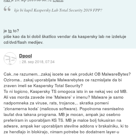
kje bi kupil Kaspersky Lab Total Security 2019 FPP?
je
to
to?
piše kao da bi dobil škatlico vendar da kaspersky lab ne izdeluje
cd/dvd/flash medijev.
Dpool
::
28. sep 2018, 07:34
Cak..ne razumem...zakaj iscete se nek produkt OB MalwareBytes?
Oziroma.. zakaj uporabljate Malwarebytes ce razmisljate da bi
zraven imeli se Kaspersky Total Security?
To ni logicno, Kaspersky TS omogoca isto in se nekaj vec od MB.
Ali vas morda zavede ime 'Malware' v imenu? Malware je samo
nadpomneka za viruse, rats, trojance,.. skratka pomeni
'zlonamerna koda' (malicous software). Popolnoma nesmiselno
laufat dva taksna programa. MB je mocan, ampak jaz osebno
preferiram in uporabljam KS TS. MB je malce bolj fokusiran na
adware, ampak ker uporabljam stevilne addons v brskalniku, ki to
ze hendlajo in blokirajo, nimam potrebe bo dodatnem layer-u