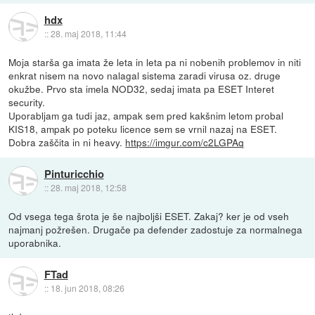
hdx
::
28. maj 2018, 11:44
Moja starša ga imata že leta in leta pa ni nobenih problemov in niti
enkrat nisem na novo nalagal sistema zaradi virusa oz. druge
okužbe. Prvo sta imela NOD32, sedaj imata pa ESET Interet
security.
Uporabljam ga tudi jaz, ampak sem pred kakšnim letom probal
KIS18, ampak po poteku licence sem se vrnil nazaj na ESET.
Dobra zaščita in ni heavy.
https://imgur.com/c2LGPAq
Pinturicchio
::
28. maj 2018, 12:58
Od vsega tega šrota je še najboljši ESET. Zakaj? ker je od vseh
najmanj požrešen. Drugače pa defender zadostuje za normalnega
uporabnika.
FTad
::
18. jun 2018, 08:26