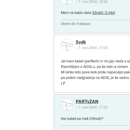
::
7. nov 2004, 16:36
Meni na kablu dela
33mbit / 2 mbit
Divers do it deeper.
Sydk
::
7. nov 2004, 17:03
Jst mam kabel (perftech) in mi jajc vleče s
Razmišljam o ADSL-u, pa še isdn-a nimam
Mi lahko kdo pove kolk pride najcenejsi pak
pa potem nadgradnja na ADSL je še vedno 30 k 
LP
PARTyZAN
::
7. nov 2004, 17:23
Ker paket pa maš (hitrost)?