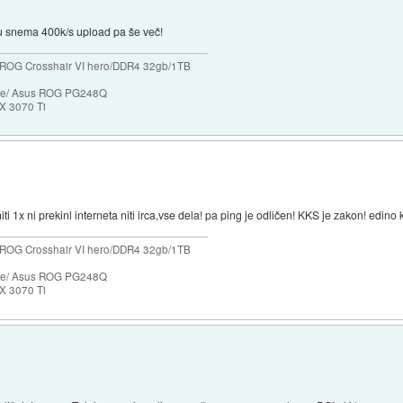
gu snema 400k/s upload pa še več!
ROG Crosshair VI hero/DDR4 32gb/1TB
ase/ Asus ROG PG248Q
X 3070 Ti
i 1x ni prekinl interneta niti irca,vse dela! pa ping je odličen! KKS je zakon! edin
ROG Crosshair VI hero/DDR4 32gb/1TB
ase/ Asus ROG PG248Q
X 3070 Ti