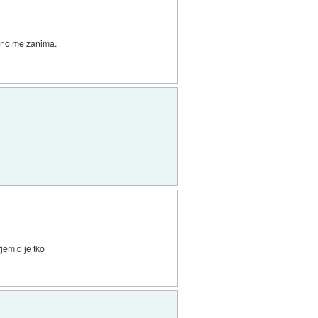
tivno me zanima.
jem d je tko