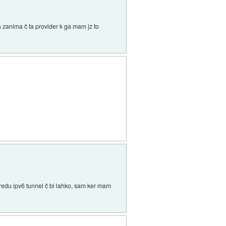
a zanima č ta provider k ga mam jz to
 naredu ipv6 tunnel č bi lahko, sam ker mam