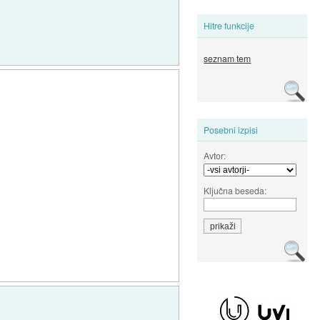
Hitre funkcije
seznam tem
Posebni izpisi
Avtor:
Ključna beseda: