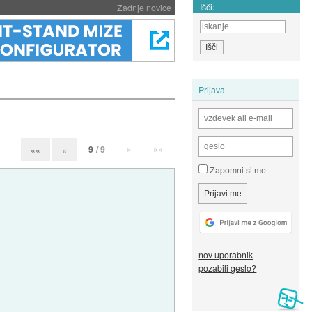
Išči:
Zadnje novice
Prijava
9
/ 9
»
»»
««
«
Zapomni si me
nov uporabnik
pozabili geslo?