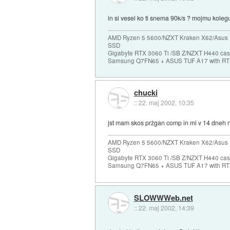
in si vesel ko ti snema 90k/s ? mojmu kole
AMD Ryzen 5 5600/NZXT Kraken X62/Asus 
SSD
Gigabyte RTX 3060 Ti /SB Z/NZXT H440 c
Samsung Q7FN65 + ASUS TUF A17 with RT
chucki
::
22. maj 2002, 10:35
jst mam skos pržgan comp in mi v 14 dneh nit
AMD Ryzen 5 5600/NZXT Kraken X62/Asus 
SSD
Gigabyte RTX 3060 Ti /SB Z/NZXT H440 c
Samsung Q7FN65 + ASUS TUF A17 with RT
SLOWWWeb.net
::
22. maj 2002, 14:39