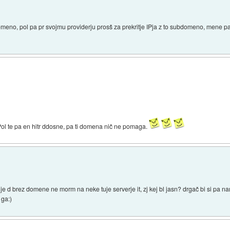
bdomeno, pol pa pr svojmu providerju prosš za prekritje IPja z to subdomeno, mene p
 Pol te pa en hitr ddosne, pa ti domena nič ne pomaga.
ora je d brez domene ne morm na neke tuje serverje it, zj kej bl jasn? drgač bi si pa
 ga:)