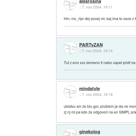
alesrosina
::
7. nov 2004, 16:11
Hm, mc_ripr dej povej mi, kaj ima to veze z 
PARTyZAN
::
7. nov 2004, 16:14
Tut z eno xxx domeno ti nebo uspel pridt na 
mindstyle
::
7. nov 2004, 16:18
ubistvu sm že biu gor, problem je da ne m
zj nj mi pa kdo že odgovori na en SIMPL pr
ginekolog