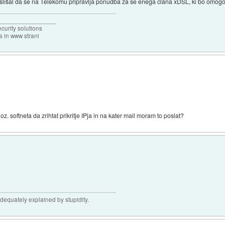
slišal da se na Telekomu pripravlja ponudba za se enega clana xDSL, ki bo om
_________________
urity solutions
 in www strani
 oz. softneta da zrihtat prikritje IPja in na kater mail moram to poslat?
adequately explained by stupidity.