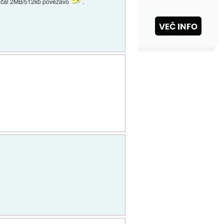
ogočal 2MB/512kb povezavo
.