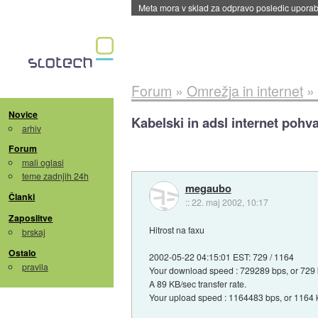
ByteDance trenira največji model umetne intel
Forum
»
Omrežja in internet
»
Novice
Kabelski in adsl internet pohva
arhiv
Forum
mali oglasi
teme zadnjih 24h
megaubo
Članki
::
22. maj 2002, 10:17
Zaposlitve
Hitrost na faxu
brskaj
Ostalo
2002-05-22 04:15:01 EST: 729 / 1164
pravila
Your download speed : 729289 bps, or 729 
A 89 KB/sec transfer rate.
Your upload speed : 1164483 bps, or 1164 