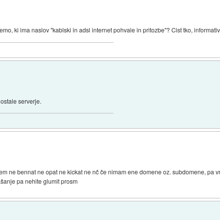
temo, ki ima naslov "kablski in adsl internet pohvale in pritozbe"? Cist tko, informa
ostale serverje.
orem ne bennat ne opat ne kickat ne nč če nimam ene domene oz. subdomene, pa vr
ašanje pa nehite glumit prosm