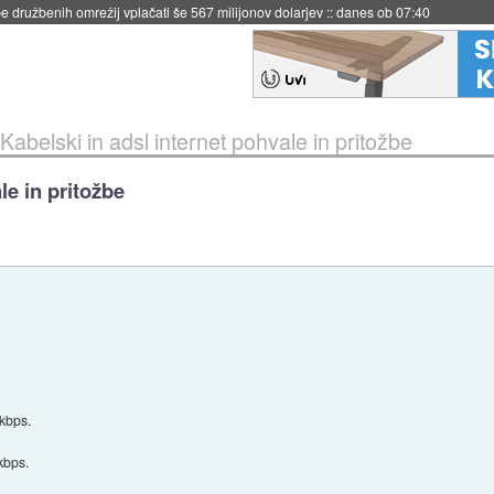
igence doslej
::
včeraj ob 21:37
Kabelski in adsl internet pohvale in pritožbe
le in pritožbe
kbps.
kbps.