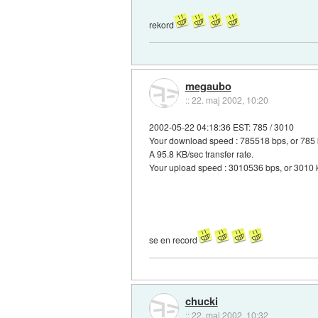
rekord
megaubo
::
22. maj 2002, 10:20
2002-05-22 04:18:36 EST: 785 / 3010
Your download speed : 785518 bps, or 785 
A 95.8 KB/sec transfer rate.
Your upload speed : 3010536 bps, or 3010 
se en record
chucki
::
22. maj 2002, 10:32