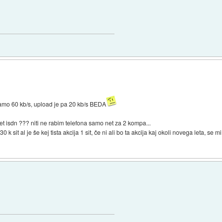
 samo 60 kb/s, upload je pa 20 kb/s BEDA
et isdn ??? niti ne rabim telefona samo net za 2 kompa...
sit al je še kej tista akcija 1 sit, če ni ali bo ta akcija kaj okoli novega leta, se 