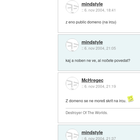
mindstyle
::
6. nov 2004, 18:41
z eno public domeno (na ircu)
mindstyle
::
6. nov 2004, 21:05
kaj a noben ne ve, al nočete povedat?
McHregec
::
6. nov 2004, 21:19
Z domeno se ne moreš skrit na ircu.
Destroyer Of The Worlds.
mindstyle
::
6. nov 2004, 21:37