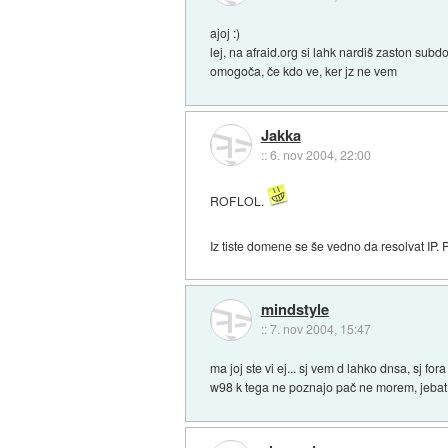
ajoj :)
lej, na afraid.org si lahk nardiš zaston su
omogoča, če kdo ve, ker jz ne vem
Jakka
::
6. nov 2004, 22:00
ROFLOL.
Iz tiste domene se še vedno da resolvat IP.
mindstyle
::
7. nov 2004, 15:47
ma joj ste vi ej... sj vem d lahko dnsa, sj f
w98 k tega ne poznajo pač ne morem, jebat