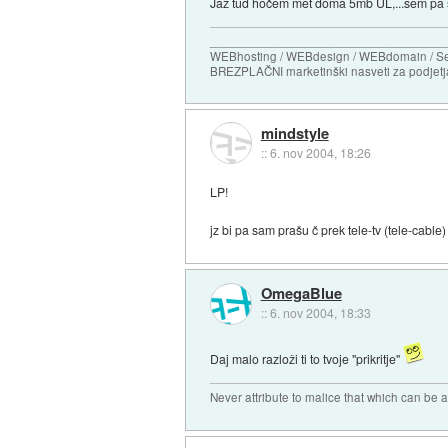
Jaz tud hočem met doma 5mb UL,...sem pa 
_________________________________
WEBhosting / WEBdesign / WEBdomain / Sec
BREZPLAČNI marketinški nasveti za podjetja
mindstyle
::
6. nov 2004, 18:26
LP!
jz bi pa sam prašu č prek tele-tv (tele-cable)
OmegaBlue
::
6. nov 2004, 18:33
Daj malo razloži ti to tvoje "prikritje"
Never attribute to malice that which can be 