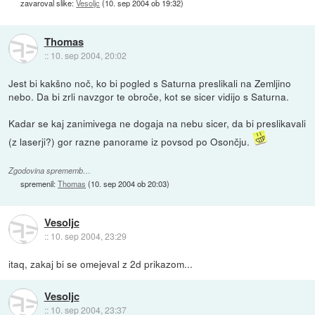
zavaroval slike:
Vesoljc
(
10. sep 2004 ob 19:32
)
Thomas
::
10. sep 2004, 20:02
Jest bi kakšno noč, ko bi pogled s Saturna preslikali na Zemljino
nebo. Da bi zrli navzgor te obroče, kot se sicer vidijo s Saturna.
Kadar se kaj zanimivega ne dogaja na nebu sicer, da bi preslikavali
(z laserji?) gor razne panorame iz povsod po Osončju.
Zgodovina sprememb…
spremenil:
Thomas
(
10. sep 2004 ob 20:03
)
Vesoljc
::
10. sep 2004, 23:29
itaq, zakaj bi se omejeval z 2d prikazom...
Vesoljc
::
10. sep 2004, 23:37