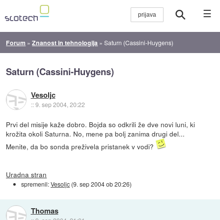
☰
Forum
»
Znanost in tehnologija
»
Saturn (Cassini-Huygens)
Saturn (Cassini-Huygens)
Vesoljc
::
9. sep 2004, 20:22
Prvi del misije kaže dobro. Bojda so odkrili že dve novi luni, ki
krožita okoli Saturna. No, mene pa bolj zanima drugi del...
Menite, da bo sonda preživela pristanek v vodi?
Uradna stran
spremenil:
Vesoljc
(
9. sep 2004 ob 20:26
)
Thomas