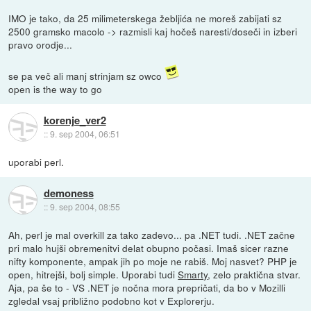
IMO je tako, da 25 milimeterskega žebljića ne moreš zabijati sz
2500 gramsko macolo -> razmisli kaj hočeš naresti/doseči in izberi
pravo orodje...
se pa več ali manj strinjam sz owco
open is the way to go
korenje_ver2
::
9. sep 2004, 06:51
uporabi perl.
demoness
::
9. sep 2004, 08:55
Ah, perl je mal overkill za tako zadevo... pa .NET tudi. .NET začne
pri malo hujši obremenitvi delat obupno počasi. Imaš sicer razne
nifty komponente, ampak jih po moje ne rabiš. Moj nasvet? PHP je
open, hitrejši, bolj simple. Uporabi tudi
Smarty
, zelo praktična stvar.
Aja, pa še to - VS .NET je nočna mora prepričati, da bo v Mozilli
zgledal vsaj približno podobno kot v Explorerju.