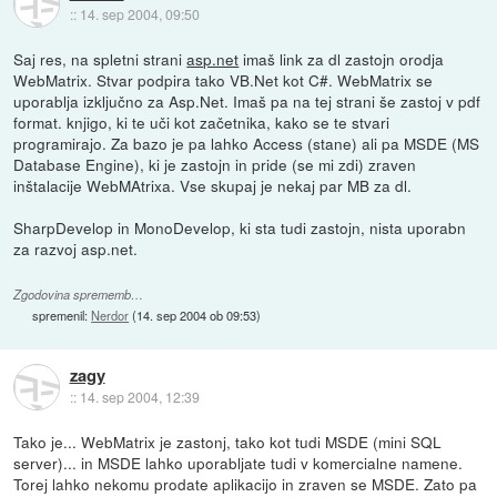
::
14. sep 2004, 09:50
Saj res, na spletni strani
asp.net
imaš link za dl zastojn orodja
WebMatrix. Stvar podpira tako VB.Net kot C#. WebMatrix se
uporablja izključno za Asp.Net. Imaš pa na tej strani še zastoj v pdf
format. knjigo, ki te uči kot začetnika, kako se te stvari
programirajo. Za bazo je pa lahko Access (stane) ali pa MSDE (MS
Database Engine), ki je zastojn in pride (se mi zdi) zraven
inštalacije WebMAtrixa. Vse skupaj je nekaj par MB za dl.
SharpDevelop in MonoDevelop, ki sta tudi zastojn, nista uporabn
za razvoj asp.net.
Zgodovina sprememb…
spremenil:
Nerdor
(
14. sep 2004 ob 09:53
)
zagy
::
14. sep 2004, 12:39
Tako je... WebMatrix je zastonj, tako kot tudi MSDE (mini SQL
server)... in MSDE lahko uporabljate tudi v komercialne namene.
Torej lahko nekomu prodate aplikacijo in zraven se MSDE. Zato pa