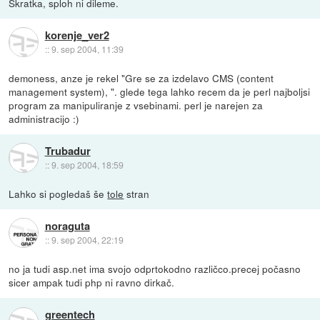
Skratka, sploh ni dileme.
korenje_ver2
::
9. sep 2004, 11:39
demoness, anze je rekel "Gre se za izdelavo CMS (content
management system), ". glede tega lahko recem da je perl najboljsi
program za manipuliranje z vsebinami. perl je narejen za
administracijo :)
Trubadur
::
9. sep 2004, 18:59
Lahko si pogledaš še
tole
stran
noraguta
::
9. sep 2004, 22:19
no ja tudi asp.net ima svojo odprtokodno različco.precej počasno
sicer ampak tudi php ni ravno dirkač.
greentech