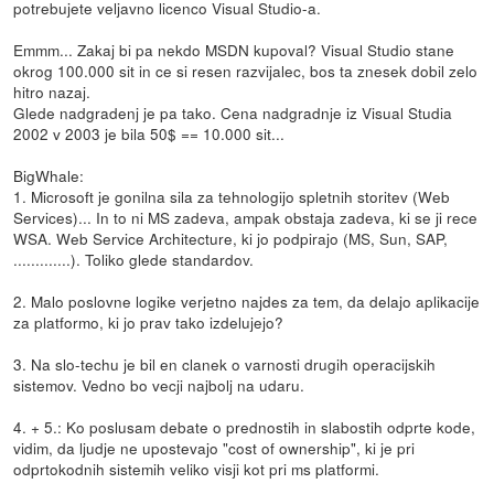
potrebujete veljavno licenco Visual Studio-a.
Emmm... Zakaj bi pa nekdo MSDN kupoval? Visual Studio stane
okrog 100.000 sit in ce si resen razvijalec, bos ta znesek dobil zelo
hitro nazaj.
Glede nadgradenj je pa tako. Cena nadgradnje iz Visual Studia
2002 v 2003 je bila 50$ == 10.000 sit...
BigWhale:
1. Microsoft je gonilna sila za tehnologijo spletnih storitev (Web
Services)... In to ni MS zadeva, ampak obstaja zadeva, ki se ji rece
WSA. Web Service Architecture, ki jo podpirajo (MS, Sun, SAP,
.............). Toliko glede standardov.
2. Malo poslovne logike verjetno najdes za tem, da delajo aplikacije
za platformo, ki jo prav tako izdelujejo?
3. Na slo-techu je bil en clanek o varnosti drugih operacijskih
sistemov. Vedno bo vecji najbolj na udaru.
4. + 5.: Ko poslusam debate o prednostih in slabostih odprte kode,
vidim, da ljudje ne upostevajo "cost of ownership", ki je pri
odprtokodnih sistemih veliko visji kot pri ms platformi.