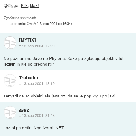
@Zigga:
Klik
,
klak!
Zgodovina sprememb…
spremenilo:
OwcA
(
13. sep 2004 ob 16:34
)
[MYTiX]
::
13. sep 2004, 17:29
Ne poznam ne Jave ne Phytona. Kako pa zgledajo objekti v teh
jezikih in kje so prednosti?
Trubadur
::
13. sep 2004, 18:19
semizdi da so objekti ala java oz. da se je php vrgu po javi
zagy
::
13. sep 2004, 21:48
Jaz bi pa definitivno izbral .NET...