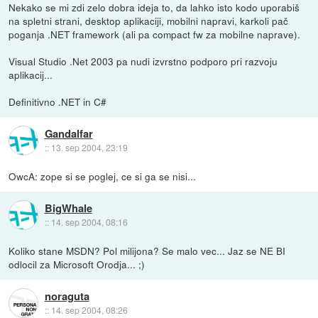
Nekako se mi zdi zelo dobra ideja to, da lahko isto kodo uporabiš
na spletni strani, desktop aplikaciji, mobilni napravi, karkoli pač
poganja .NET framework (ali pa compact fw za mobilne naprave).
Visual Studio .Net 2003 pa nudi izvrstno podporo pri razvoju
aplikacij...
Definitivno .NET in C#
Gandalfar
::
13. sep 2004, 23:19
OwcA: zope si se poglej, ce si ga se nisi...
BigWhale
::
14. sep 2004, 08:16
Koliko stane MSDN? Pol milijona? Se malo vec... Jaz se NE BI
odlocil za Microsoft Orodja... ;)
noraguta
::
14. sep 2004, 08:26