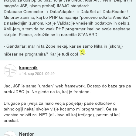
mogoče JSF, nisem probal) IMAJO standard:
Database Connector -> DataAdapter -> DataSet ali DataReader !
Me prav zanima, kaj bo PHP kompanija "ponovno odkrila Ameriko"
z naslednjim izumom, kot je Validacije vnešenih podatkov in delo z
XML-jem, s tem da bo vsak PHP programer imel po svoje napisane
skripte. Please, združite se in naredite STANARD!
- Gandalfar: mar ni ta
Zope
nekaj, kar se samo klika in (skoraj)
ničesar ne programira? Kar je tudi cool
kopernik
::
14. sep 2004, 09:49
Jao, JSF je samo "uraden" web framework. Dostop do baze gre pa
prek JDBC-ja. Ne glede na to, kaj je frontend.
Drugače pa (velja za malo večja podjetja) pade odločitev o
tehnologiji nekaj nivojev višje kot smo mi programerji. Če se
vodstvo odloči za .NET (ali Javo ali kaj tretjega), potem ni kaj
praskat.
Nerdor