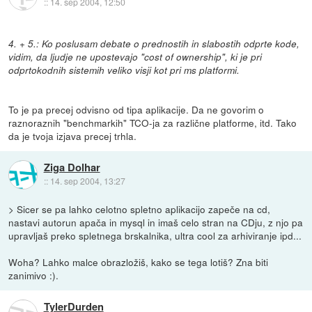
::
14. sep 2004, 12:50
4. + 5.: Ko poslusam debate o prednostih in slabostih odprte kode,
vidim, da ljudje ne upostevajo "cost of ownership", ki je pri
odprtokodnih sistemih veliko visji kot pri ms platformi.
To je pa precej odvisno od tipa aplikacije. Da ne govorim o
raznoraznih "benchmarkih" TCO-ja za različne platforme, itd. Tako
da je tvoja izjava precej trhla.
Ziga Dolhar
::
14. sep 2004, 13:27
> Sicer se pa lahko celotno spletno aplikacijo zapeče na cd,
nastavi autorun apača in mysql in imaš celo stran na CDju, z njo pa
upravljaš preko spletnega brskalnika, ultra cool za arhiviranje ipd...
Woha? Lahko malce obrazložiš, kako se tega lotiš? Zna biti
zanimivo :).
TylerDurden