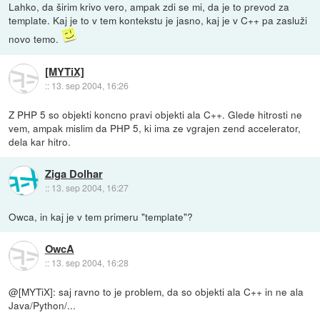
Lahko, da širim krivo vero, ampak zdi se mi, da je to prevod za
template. Kaj je to v tem kontekstu je jasno, kaj je v C++ pa zasluži
novo temo.
[MYTiX]
::
13. sep 2004, 16:26
Z PHP 5 so objekti koncno pravi objekti ala C++. Glede hitrosti ne
vem, ampak mislim da PHP 5, ki ima ze vgrajen zend accelerator,
dela kar hitro.
Ziga Dolhar
::
13. sep 2004, 16:27
Owca, in kaj je v tem primeru "template"?
OwcA
::
13. sep 2004, 16:28
@[MYTiX]: saj ravno to je problem, da so objekti ala C++ in ne ala
Java/Python/...