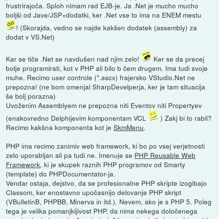
frustrirajoča. Sploh nimam rad EJB-je. Ja .Net je mucho mucho
boljši od Jave/JSP+dodatki, ker .Net vse to ima na ENEM mestu
! (Skorajda, vedno se najde kakšen dodatek (assembly) za
dodat v VS.Net)
Kar se tiče .Net se navdušen nad njim zelo!
Ker se da precej
bolje programirati, kot v PHP ali bilo b čem drugem. Ima tudi svoje
muhe. Recimo user controle (*.ascx) frajersko VStudio.Net ne
prepozna! (ne bom omenjal SharpDevelperja, ker je tam situacija
še bolj porazna)
Uvoženim Assemblyem ne prepozna niti Eventov niti Propertyev
(enakovredno Delphijevim komponentam VCL
) Zakj bi to rabil?
Recimo kakšna komponenta kot je
SkmMenu
.
PHP ima recimo zanimiv web framework, ki bo po vsej verjetnosti
zelo uporabljan ali pa tudi ne. Imenuje se
PHP Reusable Web
Framework
, ki je skupek raznih PHP programov od Smarty
(template) do PHPDocumentator-ja.
Vendar ostaja, dejstvo, da se profesionalne PHP skripte izogibajo
Classom, ker enostavno upočasnijo delovanje PHP skript
(VBulletinB, PHPBB, Minerva in itd.). Nevem, ako je s PHP 5. Poleg
tega je velika pomanjkljivost PHP, da nima nekega določenega