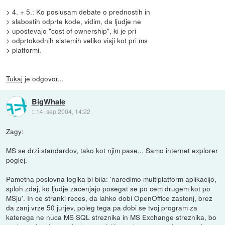
> 4. + 5.: Ko poslusam debate o prednostih in
> slabostih odprte kode, vidim, da ljudje ne
> upostevajo "cost of ownership", ki je pri
> odprtokodnih sistemih veliko visji kot pri ms
> platformi.
Tukaj
je odgovor...
BigWhale
::
14. sep 2004, 14:22
Zagy:
MS se drzi standardov, tako kot njim pase... Samo internet explorer
poglej.
Pametna poslovna logika bi bila: 'naredimo multiplatform aplikacijo,
sploh zdaj, ko ljudje zacenjajo posegat se po cem drugem kot po
MSju'. In ce stranki reces, da lahko dobi OpenOffice zastonj, brez
da zanj vrze 50 jurjev, poleg tega pa dobi se tvoj program za
katerega ne nuca MS SQL streznika in MS Exchange streznika, bo