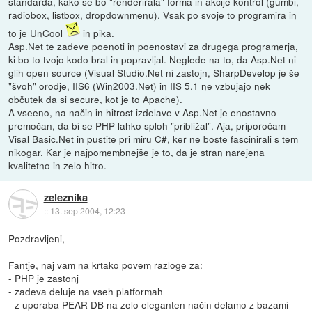
standarda, kako se bo "renderirala" forma in akcije kontrol (gumbi,
radiobox, listbox, dropdownmenu). Vsak po svoje to programira in
to je UnCool
in pika.
Asp.Net te zadeve poenoti in poenostavi za drugega programerja,
ki bo to tvojo kodo bral in popravljal. Neglede na to, da Asp.Net ni
glih open source (Visual Studio.Net ni zastojn, SharpDevelop je še
"švoh" orodje, IIS6 (Win2003.Net) in IIS 5.1 ne vzbujajo nek
občutek da si secure, kot je to Apache).
A vseeno, na način in hitrost izdelave v Asp.Net je enostavno
premočan, da bi se PHP lahko sploh "približal". Aja, priporočam
Visal Basic.Net in pustite pri miru C#, ker ne boste fascinirali s tem
nikogar. Kar je najpomembnejše je to, da je stran narejena
kvalitetno in zelo hitro.
zeleznika
::
13. sep 2004, 12:23
Pozdravljeni,
Fantje, naj vam na krtako povem razloge za:
- PHP je zastonj
- zadeva deluje na vseh platformah
- z uporaba PEAR DB na zelo eleganten način delamo z bazami