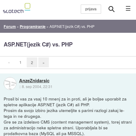
☰
Forum
»
Programiranje
»
ASP.NET(jezik C#) vs. PHP
ASP.NET(jezik C#) vs. PHP
«
1
2
»
AnzeZnidarsic
::
8. sep 2004, 22:31
Prosil bi vas za vsaj 10 mnenj za in proti, ali je boljse uporabit za
spletne aplikacije ASP.NET (jezik C#) ali PHP.
Prosim da svojo izbiro jezika utemeljite s parimi razlogi zakaj le-
tega in ne drugega.
Gre se za izdelavo CMS (content management system), torej strani
za administracijo neke spletne strani. Uporabljala bi se
prodatkovna baza (MySQL ali pa MSSQL).