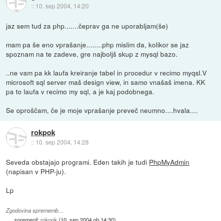
::
10. sep 2004, 14:20
jaz sem tud za php.......čeprav ga ne uporabljam(še)
mam pa še eno vprašanje........php mislim da, kolikor se jaz
spoznam na te zadeve, gre najboljš skup z mysql bazo.
..ne vam pa kk laufa kreiranje tabel in procedur v recimo myqsl.V
microsoft sql server maš design view, in samo vnašaš imena. KK
pa to laufa v recimo my sql, a je kaj podobnega.
Se oproščam, če je moje vprašanje preveč neumno....hvala....
rokpok
::
10. sep 2004, 14:28
Seveda obstajajo programi. Eden takih je tudi
PhpMyAdmin
(napisan v PHP-ju).
Lp
Zgodovina sprememb…
spremenil:
rokpok
(
10. sep 2004 ob 14:30
)