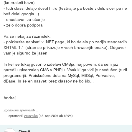
(katerakoli baza)
- tudi classi delajo dovol hitro (testirajte pa boste videli, sicer pa ne
boš delal googla...)
- enostaven za učenje
- zelo dobra podpora
Pa še nekaj za razmislek:
- poizkusite napisati v .NET page, ki bo delala po zadjih standardih
XHTML 1.1 (stran se prikazuje v vseh browserjih enako). Odgovor
vam je sigurno že jasen.
In ker se tukaj govori o izdelavi CMSja, naj povem, da sem jaz
naredil univerzalen CMS v PHPju. Vsak ki ga vidi je navdušen (tudi
programerji). Preiskušeno dela na MySql, MSSql, Pervasive,
dBase. In še en nasvet: brez classov ne bo šlo...
Andrej
Zgodovina sprememb…
spremenil:
zeleznika
(
13. sep 2004 ob 12:24
)
OwcA