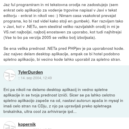
Jaz ful programiram in mi tekstovna orodja ne zadostujejo (sem
enkrat celo aplikacijo za vodenje trgovine napisal v Javi v tekst
editorju - enkrat in nikoli vec :) Nimam casa vsakokrat prevajat
programa, ko bi rad videl kako stoji en gumbek). Ker razvijam tako
v Javi, kot v .NETu, sem stestiral veliko razvijalskih orodij in mi je
VS.net najboljsi, najbolj enostaven za uporabo, kot tudi najhitrejsi
(Vse to bo pa verzija 2005 se veliko bolj izboljsala).
Se ena velika prednost .NETa pred PHPjev je pa uporabnost kode.
Jaz najvec delam desktop aplikacije, ampak ce bi hotel podobno
spletno aplikacijo, bi vecino kode lahko uporabil za spletno stran.
TylerDurden
::
14. sep 2004, 12:49
Eni pa nikoli ne delamo desktop aplikacij in vedno spletne
aplikacije in se tvoja prednost izniči. Sicer se pa lahko celotno
spletno aplikacijo zapeče na cd, nastavi autorun apača in mysql in
imaš celo stran na CDju, z njo pa upravljaš preko spletnega
brskalnika, ultra cool za arhiviranje ipd...
kopernik