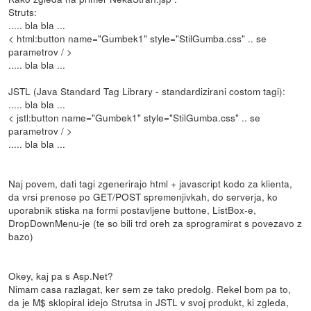
Struts:
..... bla bla ...
< html:button name="Gumbek1" style="StilGumba.css" .. se
parametrov / >
..... bla bla ...
JSTL (Java Standard Tag Library - standardizirani costom tagi):
..... bla bla ...
< jstl:button name="Gumbek1" style="StilGumba.css" .. se
parametrov / >
..... bla bla ...
Naj povem, dati tagi zgenerirajo html + javascript kodo za klienta,
da vrsi prenose po GET/POST spremenjivkah, do serverja, ko
uporabnik stiska na formi postavljene buttone, ListBox-e,
DropDownMenu-je (te so bili trd oreh za sprogramirat s povezavo z
bazo)
Okey, kaj pa s Asp.Net?
Nimam casa razlagat, ker sem ze tako predolg. Rekel bom pa to,
da je M$ sklopiral idejo Strutsa in JSTL v svoj produkt, ki zgleda,