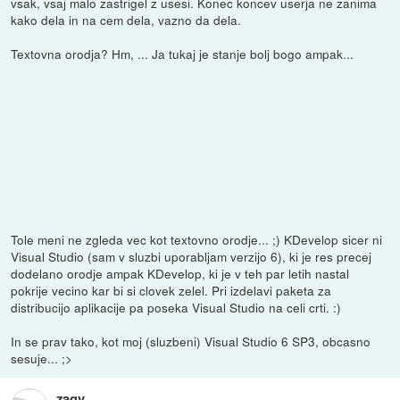
vsak, vsaj malo zastrigel z usesi. Konec koncev userja ne zanima
kako dela in na cem dela, vazno da dela.
Textovna orodja? Hm, ... Ja tukaj je stanje bolj bogo ampak...
Tole meni ne zgleda vec kot textovno orodje... ;) KDevelop sicer ni
Visual Studio (sam v sluzbi uporabljam verzijo 6), ki je res precej
dodelano orodje ampak KDevelop, ki je v teh par letih nastal
pokrije vecino kar bi si clovek zelel. Pri izdelavi paketa za
distribucijo aplikacije pa poseka Visual Studio na celi crti. :)
In se prav tako, kot moj (sluzbeni) Visual Studio 6 SP3, obcasno
sesuje... ;>
zagy