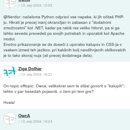
::
13. sep 2004, 15:53
@Nerdor: načeloma Python odpravi vse napake, ki jih očitaš PHP-
ju. Hkrati je precej manj okrancljan in zabasan z "dodatnimi
zmožnostmi" kot .NET, kadar pa rabiš res veliko hitorst, pa si ga
lahko seveda prevedeš po svojih potrebah in uporabiš kot Apache
modul.
Enotno prikazovanje se da doseči z uporabo kalupov in CSS-ja v
vsakem izmed teh jezikov, pri kakšnih bolj navdihnjenih oblikovalcih
je to tako skoraj nuja (ali precej dodatnega dela).
Ziga Dolhar
::
13. sep 2004, 16:21
On-topic offtopic: Owca, velikokrat sem te slišal govorit o "kalupih";
lahko v par besedah pojasniš, o čem pri tem gre?
Hvala!
OwcA
::
13. sep 2004, 16:24