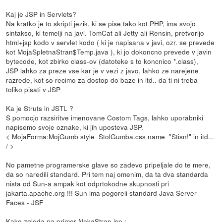
Kaj je JSP in Servlets?
Na kratko je to skripti jezik, ki se pise tako kot PHP, ima svojo
sintakso, ki temelji na javi. TomCat ali Jetty ali Rensin, pretvorijo
html+jsp kodo v servlet kodo ( ki je napisana v javi, ozr. se prevede
kot MojaSpletnaStran$Temp.java ), ki jo dokoncno prevede v javin
bytecode, kot zbirko class-ov (datoteke s to koncnico *.class),
JSP lahko za preze vse kar je v vezi z javo, lahko ze narejene
razrede, kot so recimo za dostop do baze in itd.. da ti ni treba
toliko pisati v JSP
Ka je Struts in JSTL ?
S pomocjo razsiritve imenovane Costom Tags, lahko uporabniki
napisemo svoje oznake, ki jih uposteva JSP.
< MojaForma:MojGumb style=StolGumba.css name="Stisn!" in itd...
/ >
No pametne programerske glave so zadevo pripeljale do te mere,
da so naredili standard. Pri tem naj omenim, da ta dva standarda
nista od Sun-a ampak kot odprtokodne skupnosti pri
jakarta.apache.org !!! Sun ima pogoreli standard Java Server
Faces - JSF
Kako zgleda na primer NekaStran.jsp :