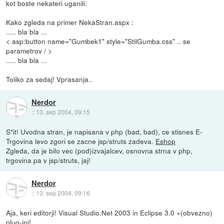
kot boste nekateri uganili:
Kako zgleda na primer NekaStran.aspx :
..... bla bla ...
< asp:button name="Gumbek1" style="StilGumba.css" .. se
parametrov / >
..... bla bla ...
Toliko za sedaj! Vprasanja..
Nerdor
::
13. sep 2004, 09:15
S*it! Uvodna stran, je napisana v php (bad, bad), ce stisnes E-
Trgovina levo zgori se zacne jsp/struts zadeva.
Eshop
Zgleda, da je bilo vec (pod)izvajalcev, osnovna strna v php,
trgovina pa v jsp/struts, jaj!
Nerdor
::
13. sep 2004, 09:16
Aja, keri editorji! Visual Studio.Net 2003 in Eclipse 3.0 +(obvezno)
plug-ini!