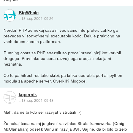
BigWhale
::
13. sep 2004, 09:26
Nerdor, PHP ze nekaj casa ni vec samo interpreter. Lahko ga
prevedes v 'sort-of-semi' executable kodo. Deluje prakticno na
vseh danes znanih platformah.
Running costs za PHP streznik so precej precej nizji kot karkoli
drugega. Prav tako pa cena razvojnega orodja + okolja ni
neznatna.
Ce te pa hitrost res tako skrbi, pa lahko uporabis perl ali python
modula za apache server. Overkill? Mogoce.
kopernik
::
13. sep 2004, 09:48
Mah, da ne bi kdo šel razvijat v strutsih :-)
Že nekaj časa nazaj je glavni razvijalec Struts frameworka (Craig
McClanahan) odšel k Sunu in razvija
JSF
. Saj ne, da bi bilo to zelo