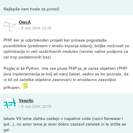
Najlepša vam hvala za pomoč
OwcA
::
8. sep 2004, 22:36
PHP, ker je odprtokoden projekt kar prinese pogostejše
posodobitve (predvsem v smislu krpanja lukenj), boljše možnosti za
optimizacijo in več razširitvenih modulov (recimo native podpora za
cel trop podaktovnih baz).
Poglej si še Python. Ima vse pluse PHP-ja, je zares objekten (PHP-
jeva implementacija je bolj ali manj žalost, vedno se bo poznalo, da
ni bil od začetka objektno zasnovan) in enostavno zasvoljivo
prikupen.
Vesoljc
::
8. sep 2004, 22:59
takele VS teme zlahka zaidejo v napačne vode (razni flamewar-i
ipd...), no avtor teme je sicer dobro zastavil zečetek in le držite se
ga!