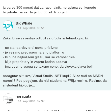
ja pa se 300 moraš dat za racunalnik. ne splaca se. kenede
bigwhale. pa zemla je tud 50 sit. ti boga ti.
BigWhale
::
14. sep 2004, 08:51
Zakaj bi se zavestno odlocil za orodje in tehnologijo, ki:
- se standardov drzi samo priblizno
- je vezano predvsem na eno platformo
- ki ni na najboljsem glasu, kar se varnosti tice
- ki je proprietary in zaprto kodna zadeva
- ima povrhu vsega se taksno ceno, da cloveka glava boli
noraguta: si ti svoj Visual Studio .NET kupil? Si se tudi na MSDN
narocil? Pod pogojem, da nisi student na FRIju recimo. Recimo, da
si student biologije...
noraguta
::
14. sep 2004, 09:37
podjetje nameni za tvojo plačo 1/2M sit in z nakupom MSdnja