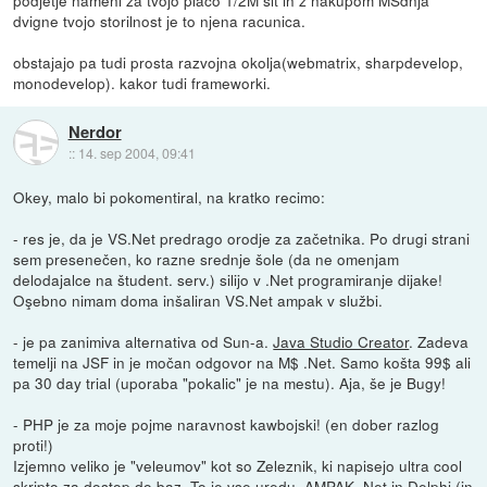
dvigne tvojo storilnost je to njena racunica.
obstajajo pa tudi prosta razvojna okolja(webmatrix, sharpdevelop,
monodevelop). kakor tudi frameworki.
Nerdor
::
14. sep 2004, 09:41
Okey, malo bi pokomentiral, na kratko recimo:
- res je, da je VS.Net predrago orodje za začetnika. Po drugi strani
sem presenečen, ko razne srednje šole (da ne omenjam
delodajalce na študent. serv.) silijo v .Net programiranje dijake!
Oşebno nimam doma inšaliran VS.Net ampak v službi.
- je pa zanimiva alternativa od Sun-a.
Java Studio Creator
. Zadeva
temelji na JSF in je močan odgovor na M$ .Net. Samo košta 99$ ali
pa 30 day trial (uporaba "pokalic" je na mestu). Aja, še je Bugy!
- PHP je za moje pojme naravnost kawbojski! (en dober razlog
proti!)
Izjemno veliko je "veleumov" kot so Zeleznik, ki napisejo ultra cool
skripto za dostop do baz. To je vse uredu, AMPAK .Net in Delphi (in