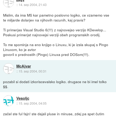
::
14. sep 2004, 21:43
Mislim, da ima MS kar pametno poslovno logiko, ce vzamemo vse
te miljarde dolarjev na njihovih racunih, kaj pravis?
Ti primerjas Visual Studio 6(!!!) z najnovejso verzijo KDevelop...
Poskusi primerjat najnovejsi verziji obeh programskih orodij.
To me spominja na eno knjigo o Linuxu, ki je izsla skupaj s Pingo
Linuxom, ko je avtor
govoril o prednostih (Pingo) Linuxa pred DOSom(!!!).
McAjvar
::
15. sep 2004, 00:31
pozabil si dodati izkoriscevalsko logiko. drugace ne bi imel tolko
$$.
Vesoljc
::
15. sep 2004, 04:05
začel ste ful fajn! ste dajali pluse in minuse, zdej pa spet čutim