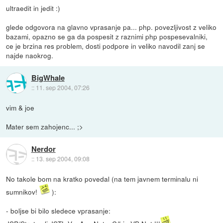
ultraedit in jedit :)
glede odgovora na glavno vprasanje pa... php. povezljivost z veliko
bazami, opazno se ga da pospesit z raznimi php pospesevalniki,
ce je brzina res problem, dosti podpore in veliko navodil zanj se
najde naokrog.
BigWhale
::
11. sep 2004, 07:26
vim & joe
Mater sem zahojenc... ;>
Nerdor
::
13. sep 2004, 09:08
No takole bom na kratko povedal (na tem javnem terminalu ni
sumnikov!
):
- boljse bi bilo sledece vprasanje: