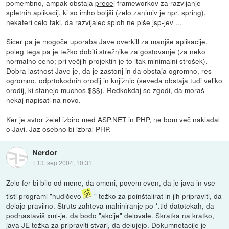
pomembno, ampak obstaja
precej
frameworkov za razvijanje
spletnih aplikacij, ki so imho boljši (zelo zanimiv je npr.
spring
),
nekateri celo taki, da razvijalec sploh ne piše jsp-jev ...
Sicer pa je mogoče uporaba Jave overkill za manjše aplikacije,
poleg tega pa je težko dobiti strežnike za gostovanje (za neko
normalno ceno; pri večjih projektih je to itak minimalni strošek).
Dobra lastnost Jave je, da je zastonj in da obstaja ogromno, res
ogromno, odprtokodnih orodij in knjižnic (seveda obstaja tudi veliko
orodij, ki stanejo muchos $$$). Redkokdaj se zgodi, da moraš
nekaj napisati na novo.
Ker je avtor želel izbiro med ASP.NET in PHP, ne bom več nakladal
o Javi. Jaz osebno bi izbral PHP.
Nerdor
::
13. sep 2004, 10:31
Zelo fer bi bilo od mene, da omeni, povem even, da je java in vse
tisti programi "hudičevo
" težko za poinštalirat in jih pripraviti, da
delajo pravilno. Struts zahteva mahiniranje po *.tld datotekah, da
podnastaviš xml-je, da bodo "akcije" delovale. Skratka na kratko,
java JE težka za pripraviti stvari, da delujejo. Dokumnetacije je