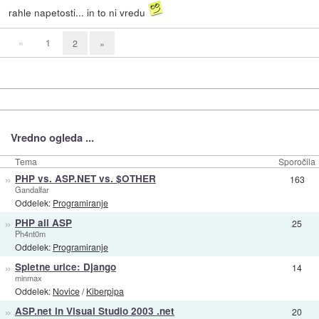
rahle napetosti... in to ni vredu
«
1
2
»
Vredno ogleda ...
Tema
Sporočila
»
PHP vs. ASP.NET vs. $OTHER
163
Gandalfar
Oddelek:
Programiranje
»
PHP ali ASP
25
Ph4nt0m
Oddelek:
Programiranje
»
Spletne urice: Django
14
minmax
Oddelek:
Novice
/
Kiberpipa
»
ASP.net in Visual Studio 2003 .net
20