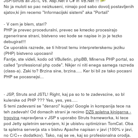
JSP/Struts ali JSTL Vs. Asp.Net v C# in VB.Net !!!
No ja muloti so pac neizkuseni, nimajo pod sabo dovolj postavljenih
sjatov,ki jim recemo "Informacijski sistemi" aka "Portali"
- V cem je blem, stari?
PHP je prevec proceduralni, prevec se kmecko procesirajo
zgenerirane strani, bistveno vec kode se napise in jo je tezko
debugirat!!!
Ce uporabis razrede, se ti hitrost temu interpreterskemu jeziku
(PHP) bistveno upocasni!
Fantje, ste videli, kodo od VBulletin, phpBB, Minerva PHP portal, so
called "professional php code". Nikjer ni niti enega samega razreda
(class-a). Zaki to? Brzina sine, brzina..... Ker bi bil ze tako pocasni
PHP se pocasnejsi...
- JSP, Struts and JSTL! Right, kaj pa so to te zadevscine, so bl
kulerske od PHP ??? Yes, yes, yes.....
S temi zadevami se "denarci" kujejo! Google in kompanija tece na
teh zadevah! Od domacih strani je recimo
DZS spletna kjnigarna -
trgovina
napravljena v JSP s uporabo Struts frameworka, ki tece
pod Jetty spletnim serverjem, ki je ubistvu optimiziran TomCat. Oba
ta spletna serverja sta v bistvu Apache napisan v javi (100% v javi,
no C/C++ dodatkov). Tako, naj se ve, kaj so profesionalna orodja.