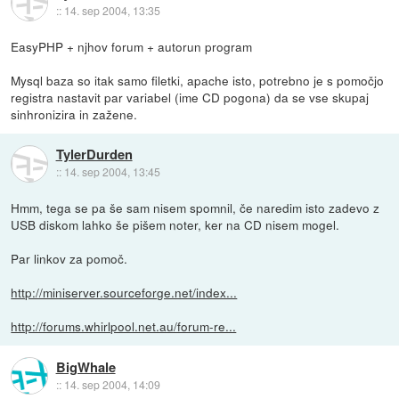
::
14. sep 2004, 13:35
EasyPHP + njhov forum + autorun program
Mysql baza so itak samo filetki, apache isto, potrebno je s pomočjo
registra nastavit par variabel (ime CD pogona) da se vse skupaj
sinhronizira in zažene.
TylerDurden
::
14. sep 2004, 13:45
Hmm, tega se pa še sam nisem spomnil, če naredim isto zadevo z
USB diskom lahko še pišem noter, ker na CD nisem mogel.
Par linkov za pomoč.
http://miniserver.sourceforge.net/index...
http://forums.whirlpool.net.au/forum-re...
BigWhale
::
14. sep 2004, 14:09