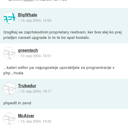
BigWhale
::
10. sep 2004, 14:54
Izogibaj se zaprtokodnim proprietary resitvam, ker bos slej ko prej
prisiljen naresti upgrade in to te bo spet kostalo.
greentech
::
10. sep 2004, 16:51
...kateri editor pa najpogosteje uporabljate za programiranje v
php...hvala
Trubadur
::
10. sep 2004, 19:17
phpedit in zend
McAjvar
::
10. sep 2004, 19:32