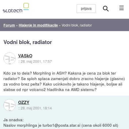
☰
Forum
»
Hlajenje in modifikacije
»
Vodni blok, radiator
Vodni blok, radiator
VASkO
::
28. maj 2001, 17:57
Kdo ze to dela? Morphling in ASH? Kaksna je cena za blok ter
radiator? Se sploh splaca zamenjati dobro zracno hlajenje (glasno)
za vodno brez pelta? Kako ucinkovito je taksno hlajenje, boljse ali
slabse od npr volcano2 hladilnika na AMD sistemu?
OZZY
::
28. maj 2001, 18:14
Ja onadva:
Naslov morphlinga je turbo1@posta.star.si (cena okoli 6000 sit)