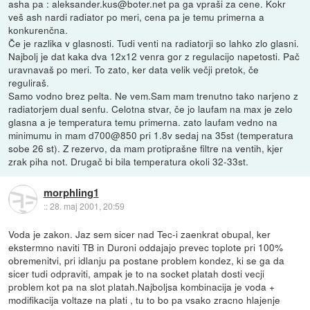
asha pa : aleksander.kus@boter.net pa ga vpraši za cene. Kokr
veš ash nardi radiator po meri, cena pa je temu primerna a
konkurenčna.
Če je razlika v glasnosti. Tudi venti na radiatorji so lahko zlo glasni.
Najbolj je dat kaka dva 12x12 venra gor z regulacijo napetosti. Pač
uravnavaš po meri. To zato, ker data velik večji pretok, če
reguliraš.
Samo vodno brez pelta. Ne vem.Sam mam trenutno tako narjeno z
radiatorjem dual senfu. Celotna stvar, če jo laufam na max je zelo
glasna a je temperatura temu primerna. zato laufam vedno na
minimumu in mam d700@850 pri 1.8v sedaj na 35st (temperatura
sobe 26 st). Z rezervo, da mam protiprašne filtre na ventih, kjer
zrak piha not. Drugač bi bila temperatura okoli 32-33st.
morphling1
::
28. maj 2001, 20:59
Voda je zakon. Jaz sem sicer nad Tec-i zaenkrat obupal, ker
ekstermno naviti TB in Duroni oddajajo prevec toplote pri 100%
obremenitvi, pri idlanju pa postane problem kondez, ki se ga da
sicer tudi odpraviti, ampak je to na socket platah dosti vecji
problem kot pa na slot platah.Najboljsa kombinacija je voda +
modifikacija voltaze na plati , tu to bo pa vsako zracno hlajenje