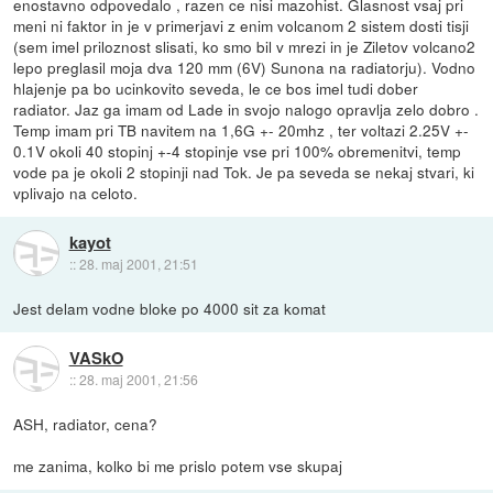
enostavno odpovedalo , razen ce nisi mazohist. Glasnost vsaj pri
meni ni faktor in je v primerjavi z enim volcanom 2 sistem dosti tisji
(sem imel priloznost slisati, ko smo bil v mrezi in je Ziletov volcano2
lepo preglasil moja dva 120 mm (6V) Sunona na radiatorju). Vodno
hlajenje pa bo ucinkovito seveda, le ce bos imel tudi dober
radiator. Jaz ga imam od Lade in svojo nalogo opravlja zelo dobro .
Temp imam pri TB navitem na 1,6G +- 20mhz , ter voltazi 2.25V +-
0.1V okoli 40 stopinj +-4 stopinje vse pri 100% obremenitvi, temp
vode pa je okoli 2 stopinji nad Tok. Je pa seveda se nekaj stvari, ki
vplivajo na celoto.
kayot
::
28. maj 2001, 21:51
Jest delam vodne bloke po 4000 sit za komat
VASkO
::
28. maj 2001, 21:56
ASH, radiator, cena?
me zanima, kolko bi me prislo potem vse skupaj