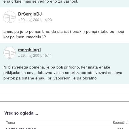
ena crkne imas se vedno eno za varnost.
DrSergioDJ
::
29. maj 2001, 14:23
amm, pa je to pomembno, da sta isit ( enaki ) pumpi ( tako po moči
kot po imenu/modelu )?
morphling1
::
29. maj 2001, 15:11
Ni bistvenega pomena, je pa bolj prirocno, ker imata enake
prikljucke za cevi, dobavna visina se pri zaporedni vezavi sesteva
pretok pa ostane enak , pri vzporedni je pa obratno
Vredno ogleda ...
Tema
Sporočila