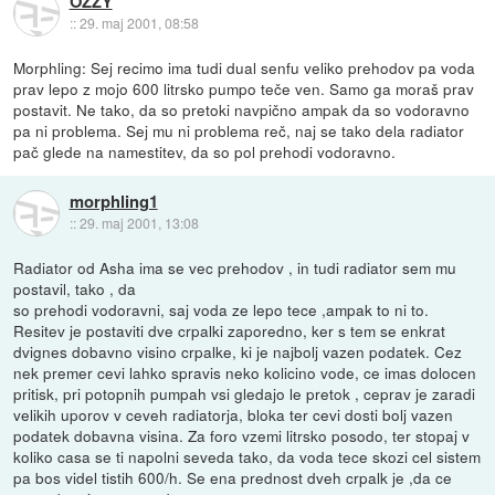
OZZY
::
29. maj 2001, 08:58
Morphling: Sej recimo ima tudi dual senfu veliko prehodov pa voda
prav lepo z mojo 600 litrsko pumpo teče ven. Samo ga moraš prav
postavit. Ne tako, da so pretoki navpično ampak da so vodoravno
pa ni problema. Sej mu ni problema reč, naj se tako dela radiator
pač glede na namestitev, da so pol prehodi vodoravno.
morphling1
::
29. maj 2001, 13:08
Radiator od Asha ima se vec prehodov , in tudi radiator sem mu
postavil, tako , da
so prehodi vodoravni, saj voda ze lepo tece ,ampak to ni to.
Resitev je postaviti dve crpalki zaporedno, ker s tem se enkrat
dvignes dobavno visino crpalke, ki je najbolj vazen podatek. Cez
nek premer cevi lahko spravis neko kolicino vode, ce imas dolocen
pritisk, pri potopnih pumpah vsi gledajo le pretok , ceprav je zaradi
velikih uporov v ceveh radiatorja, bloka ter cevi dosti bolj vazen
podatek dobavna visina. Za foro vzemi litrsko posodo, ter stopaj v
koliko casa se ti napolni seveda tako, da voda tece skozi cel sistem
pa bos videl tistih 600/h. Se ena prednost dveh crpalk je ,da ce