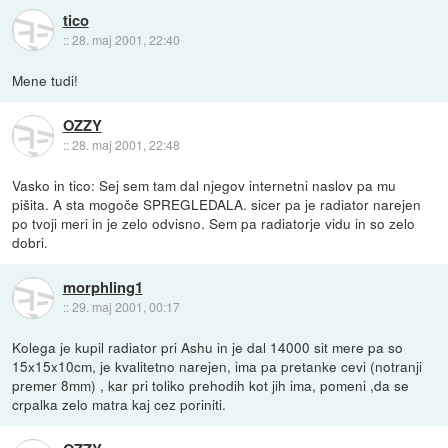
tico
::
28. maj 2001, 22:40
Mene tudi!
OZZY
::
28. maj 2001, 22:48
Vasko in tico: Sej sem tam dal njegov internetni naslov pa mu
pišita. A sta mogoče SPREGLEDALA. sicer pa je radiator narejen
po tvoji meri in je zelo odvisno. Sem pa radiatorje vidu in so zelo
dobri.
morphling1
::
29. maj 2001, 00:17
Kolega je kupil radiator pri Ashu in je dal 14000 sit mere pa so
15x15x10cm, je kvalitetno narejen, ima pa pretanke cevi (notranji
premer 8mm) , kar pri toliko prehodih kot jih ima, pomeni ,da se
crpalka zelo matra kaj cez poriniti.