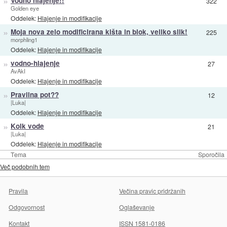
»
Vodno hlajenje!!
322
Golden eye
Oddelek:
Hlajenje in modifikacije
»
Moja nova zelo modificirana kišta in blok, veliko slik!
225
morphling1
Oddelek:
Hlajenje in modifikacije
»
vodno-hlajenje
27
AvAkI
Oddelek:
Hlajenje in modifikacije
»
Pravilna pot??
12
|Luka|
Oddelek:
Hlajenje in modifikacije
»
Kolk vode
21
|Luka|
Oddelek:
Hlajenje in modifikacije
Tema
Sporočila
Več podobnih tem
Pravila
Večina pravic pridržanih
Odgovornost
Oglaševanje
Kontakt
ISSN 1581-0186