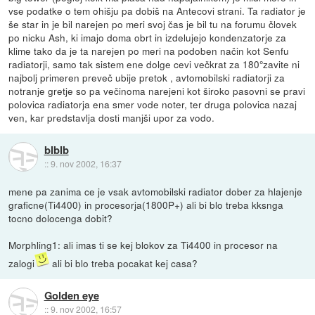
vse podatke o tem ohišju pa dobiš na Antecovi strani. Ta radiator je
še star in je bil narejen po meri svoj čas je bil tu na forumu človek
po nicku Ash, ki imajo doma obrt in izdelujejo kondenzatorje za
klime tako da je ta narejen po meri na podoben način kot Senfu
radiatorji, samo tak sistem ene dolge cevi večkrat za 180°zavite ni
najbolj primeren preveč ubije pretok , avtomobilski radiatorji za
notranje gretje so pa večinoma narejeni kot široko pasovni se pravi
polovica radiatorja ena smer vode noter, ter druga polovica nazaj
ven, kar predstavlja dosti manjši upor za vodo.
blblb
::
9. nov 2002, 16:37
mene pa zanima ce je vsak avtomobilski radiator dober za hlajenje
graficne(Ti4400) in procesorja(1800P+) ali bi blo treba kksnga
tocno dolocenga dobit?
Morphling1: ali imas ti se kej blokov za Ti4400 in procesor na
zalogi
ali bi blo treba pocakat kej casa?
Golden eye
::
9. nov 2002, 16:57