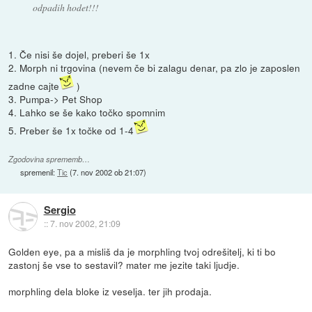
odpadih hodet!!!
1. Če nisi še dojel, preberi še 1x
2. Morph ni trgovina (nevem če bi zalagu denar, pa zlo je zaposlen
zadne cajte
)
3. Pumpa-> Pet Shop
4. Lahko se še kako točko spomnim
5. Preber še 1x točke od 1-4
Zgodovina sprememb…
spremenil:
Tic
(
7. nov 2002 ob 21:07
)
Sergio
::
7. nov 2002, 21:09
Golden eye, pa a misliš da je morphling tvoj odrešitelj, ki ti bo
zastonj še vse to sestavil? mater me jezite taki ljudje.
morphling dela bloke iz veselja. ter jih prodaja.