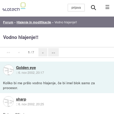
☰
Forum
»
Hlajenje in modifikacije
»
Vodno hlajenje!!
Vodno hlajenje!!
««
«
1
/ 7
»
»»
Golden eye
::
6. nov 2002, 20:17
Koliko bi me pršlo vodno hlajenje, če bi imel blok samo za
procesor.
sharp
::
6. nov 2002, 20:25