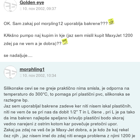
Golden eye
::
10. nov 2002, 09:37
OK. Sam zakaj pol morpling12 uporablja bakrene???
KAkšno pumpo naj kupim in kje (jaz sem mislil kupit MaxyJet 1200
zdej pa ne vem a je dobra)??
se nadaljuje....
morphling1
::
10. nov 2002, 10:34
Silikonske cevi se ne greje praktično nima smisla, je odporna na
temperaturo do 300°C, to pomaga pri plastični pvc, silikonska se
raztegne bp.
Jaz sem uporabljal bakrene zadeve ker niti nisem iskal plastičnih,
niti ne vem če se pri nas da dobit 1/2" T in L člene , pri L je pa tako
da ima bakren najlepše speljano krivuljo plastični bodo skoraj
vedno narejeni z ostrim kotom kar povečuje pretočni upor.
Zakaj pa zdaj ne veš če je Maxy-Jet dobra, a je kdo že kaj rekel
čez njih , jaz nisem imel do zdaj niti enega problema z njimi 1200 je