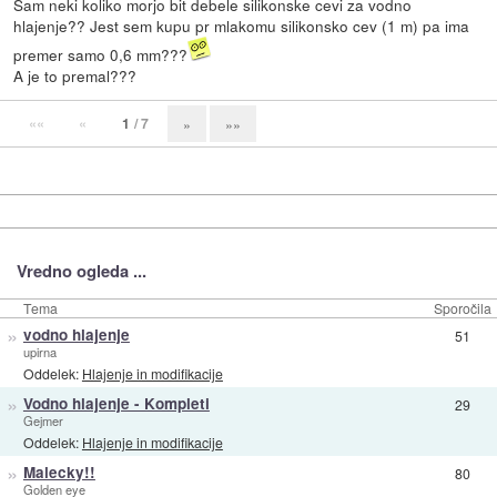
Sam neki koliko morjo bit debele silikonske cevi za vodno
hlajenje?? Jest sem kupu pr mlakomu silikonsko cev (1 m) pa ima
premer samo 0,6 mm???
A je to premal???
««
«
1
/ 7
»
»»
Vredno ogleda ...
Tema
Sporočila
»
vodno hlajenje
51
upirna
Oddelek:
Hlajenje in modifikacije
»
Vodno hlajenje - Kompleti
29
Gejmer
Oddelek:
Hlajenje in modifikacije
»
Malecky!!
80
Golden eye