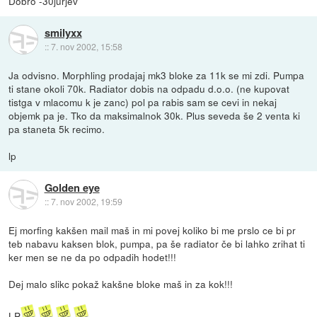
Dobro -30jurjev
smilyxx
::
7. nov 2002, 15:58
Ja odvisno. Morphling prodajaj mk3 bloke za 11k se mi zdi. Pumpa
ti stane okoli 70k. Radiator dobis na odpadu d.o.o. (ne kupovat
tistga v mlacomu k je zanc) pol pa rabis sam se cevi in nekaj
objemk pa je. Tko da maksimalnok 30k. Plus seveda še 2 venta ki
pa staneta 5k recimo.
lp
Golden eye
::
7. nov 2002, 19:59
Ej morfing kakšen mail maš in mi povej koliko bi me prslo ce bi pr
teb nabavu kaksen blok, pumpa, pa še radiator če bi lahko zrihat ti
ker men se ne da po odpadih hodet!!!
Dej malo slikc pokaž kakšne bloke maš in za kok!!!
LP