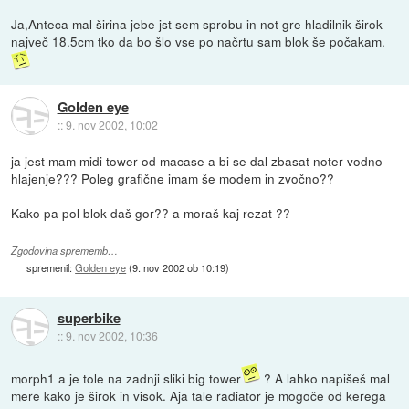
Ja,Anteca mal širina jebe jst sem sprobu in not gre hladilnik širok
največ 18.5cm tko da bo šlo vse po načrtu sam blok še počakam.
Golden eye
::
9. nov 2002, 10:02
ja jest mam midi tower od macase a bi se dal zbasat noter vodno
hlajenje??? Poleg grafične imam še modem in zvočno??
Kako pa pol blok daš gor?? a moraš kaj rezat ??
Zgodovina sprememb…
spremenil:
Golden eye
(
9. nov 2002 ob 10:19
)
superbike
::
9. nov 2002, 10:36
morph1 a je tole na zadnji sliki big tower
? A lahko napišeš mal
mere kako je širok in visok. Aja tale radiator je mogoče od kerega