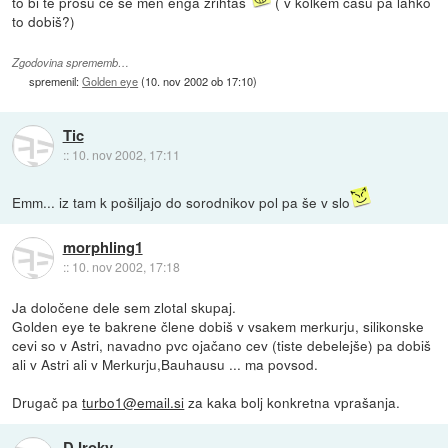
to bi te prosu če še men enga zrihtaš
( v kolkem času pa lahko
to dobiš?)
Zgodovina sprememb…
spremenil:
Golden eye
(
10. nov 2002 ob 17:10
)
Tic
::
10. nov 2002, 17:11
Emm... iz tam k pošiljajo do sorodnikov pol pa še v slo
morphling1
::
10. nov 2002, 17:18
Ja določene dele sem zlotal skupaj.
Golden eye te bakrene člene dobiš v vsakem merkurju, silikonske
cevi so v Astri, navadno pvc ojačano cev (tiste debelejše) pa dobiš
ali v Astri ali v Merkurju,Bauhausu ... ma povsod.
Drugač pa
turbo1@email.si
za kaka bolj konkretna vprašanja.
DJroky