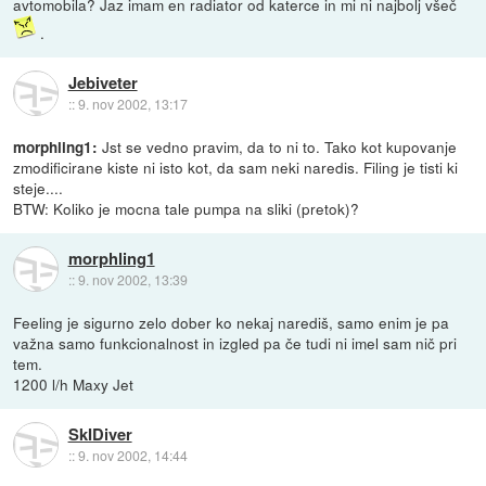
avtomobila? Jaz imam en radiator od katerce in mi ni najbolj všeč
.
Jebiveter
::
9. nov 2002, 13:17
Jst se vedno pravim, da to ni to. Tako kot kupovanje
morphling1:
zmodificirane kiste ni isto kot, da sam neki naredis. Filing je tisti ki
steje....
BTW: Koliko je mocna tale pumpa na sliki (pretok)?
morphling1
::
9. nov 2002, 13:39
Feeling je sigurno zelo dober ko nekaj narediš, samo enim je pa
važna samo funkcionalnost in izgled pa če tudi ni imel sam nič pri
tem.
1200 l/h Maxy Jet
SkIDiver
::
9. nov 2002, 14:44