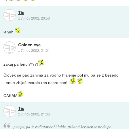
Tic
::
7. nov 2002, 20:50
lenuh
Golden eye
::
7. nov 2002, 21:01
zakaj pa lenuh???!
Človek se pač zanima za vodno hlajenje pol mu pa še z besedo
Lenuh zbijaš moralo res nesramno!!!
CAKAM
Tic
::
7. nov 2002, 21:06
pumpa, pa še radiator če bi lahko zrihat ti ker men se ne da po