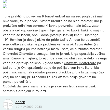
To je praktično power on & forget enkrat na mesec pogledaš mal
nivo vode, to je pa vse. Sistem bremza edino slab radiator, kar je
praktično edini kos opreme ki lahko povzroča malo težav, zato
obstaja cel kup on-line trgovin kjer ga lahko kupiš, kakšno majhno
varianto še iščem, opel Corsa (starejši letniki) ima ful luštnega
19*19cm kar ja dovolj nizko da pride tudi v Anteca če se znebiš
ene kletke za diske, je pa problem ker je širok 19cm Antec (in
večina drugih) pa ima notranjo mero 18cm, če si zrihtaš radiator
Chevrolet Chavette si zmagal, ker to je rad. ki ga uporablja večina
američanov je majhen, torej pride v večino ohišij svoje delo hlajenja
vode pa opravlja odlično. Zgleda tako :
Chavette Heatercore
pa
tud cena je Ok, vprašanje pa je če pošiljajo ven in koliko bi bla
poštnina, samo tak radiator poseka BlackIce proja ki ga imajo (no
vsaj na ceniku) pri Mlacomu za 15k oz tam nekje govorim na
pamet, po celi črti.
Občutek da nekaj sam narediš je sicer res lep, samo ni vsak
spreten z orodjem in rokami.
sharp
::
9. nov 2002, 09:51