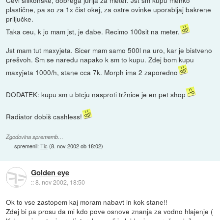
plastične, pa so za 1x čist okej, za ostre ovinke uporabljaj bakrene
priljučke.
Taka ceu, k jo mam jst, je đabe. Recimo 100sit na meter.
Jst mam tut maxyjeta. Sicer mam samo 500l na uro, kar je bistveno
prešvoh. Sm se naredu napako k sm to kupu. Zdej bom kupu
maxyjeta 1000/h, stane cca 7k. Morph ima 2 zaporedno
DODATEK: kupu sm u btcju nasproti tržnice je en pet shop
Radiator dobiš cashless!
Zgodovina sprememb…
spremenil:
Tic
(
8. nov 2002 ob 18:02
)
Golden eye
::
8. nov 2002, 18:50
Ok to vse zastopem kaj moram nabavt in kok stane!!
Zdej bi pa prosu da mi kdo pove osnove znanja za vodno hlajenje (