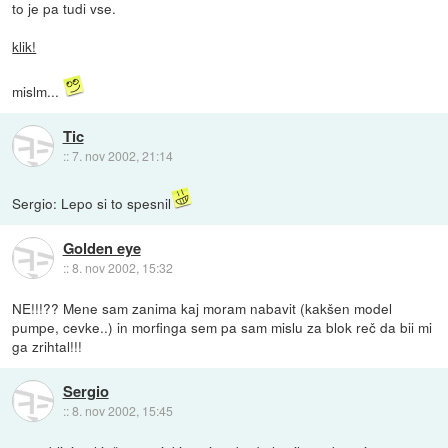
to je pa tudi vse.
klik!
mislm...
Tic
::
7. nov 2002, 21:14
Sergio: Lepo si to spesnil
Golden eye
::
8. nov 2002, 15:32
NE!!!?? Mene sam zanima kaj moram nabavit (kakšen model
pumpe, cevke..) in morfinga sem pa sam mislu za blok reč da bii mi
ga zrihtal!!!
Sergio
::
8. nov 2002, 15:45