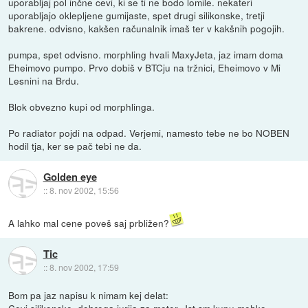
uporabljaj pol inčne cevi, ki se ti ne bodo lomile. nekateri
uporabljajo oklepljene gumijaste, spet drugi silikonske, tretji
bakrene. odvisno, kakšen računalnik imaš ter v kakšnih pogojih.
pumpa, spet odvisno. morphling hvali MaxyJeta, jaz imam doma
Eheimovo pumpo. Prvo dobiš v BTCju na tržnici, Eheimovo v Mi
Lesnini na Brdu.
Blok obvezno kupi od morphlinga.
Po radiator pojdi na odpad. Verjemi, namesto tebe ne bo NOBEN
hodil tja, ker se pač tebi ne da.
Golden eye
::
8. nov 2002, 15:56
A lahko mal cene poveš saj prbližen?
Tic
::
8. nov 2002, 17:59
Bom pa jaz napisu k nimam kej delat:
Cevi silikonske, dobrega jurija za meter. Jst sm kupu mehko