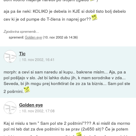
aja pa še neki: KOLIKO je debela in KJE si dobil tisto bolj debelo
cev ki je od pumpe do T-člena in naprej gor??
Zgodovina sprememb…
spremenil:
Golden eye
(
10. nov 2002 ob 14:36
)
Tic
::
10. nov 2002, 16:41
morph: a cevi si sam naredu al kupu.. bakrene mislm... Aja, pa a
pol pošljajo v slo. Jst bi lahko dubu jih, k mam sorodnike v zda...
Seveda, bi jih mogu prej kontktirat če zo za ta biznis... Sam pol ste
2 pošrnini.
Golden eye
::
10. nov 2002, 17:08
Kaj si mislu s tem " Sam pol ste 2 poštnini"??? A si mislil da mormo
pol mi teb dat za dve poštnini to se prav (2x650 sit)? Če je potem