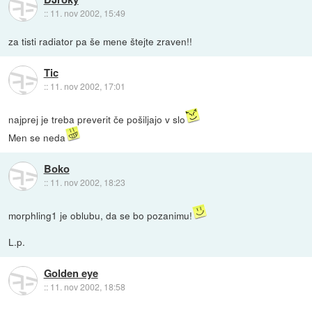
::
11. nov 2002, 15:49
za tisti radiator pa še mene štejte zraven!!
Tic
::
11. nov 2002, 17:01
najprej je treba preverit če pošiljajo v slo
Men se neda
Boko
::
11. nov 2002, 18:23
morphling1 je oblubu, da se bo pozanimu!
L.p.
Golden eye
::
11. nov 2002, 18:58