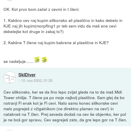
OK. Kot prvo bom začel z cevmi in t členi:
1. Kakšno cev naj kupim silikonsko ali plastično in kako debelo in
KJE naj jih kupim(morpfling1 pr teb sem vidu da maš ene cevi
debelejše kot druge in zakaj to?)
2. Kakšne T člene naj kupim bakrene al plastične in KJE?
se nadaljuje.......
SkIDiver
::
10. nov 2002, 01:35
Cev silikonsko, ker se da fino lepo zvijat glede na to da maš Midi
Tower ohišje. T člene pa po moje najbolj plastične. Sam glej da bo
notranji Fi enak kot je Fi cevi. Nato samo konec silikonske cevi
malo pogreješ z vžigalnikom (ne direktno plamen na cev!) in
natakneš na T člen. Prej seveda dodaš na cev še objemko, ker pol
je ne boš gor spravu. Cev segreješ zato, da gre lepo gor na T člen.