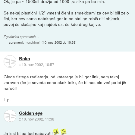
Ok, je pa ~ 1500sit dražja od 1000 ,razlika pa bo min.
Še nekaj plastični 1/2" vmesni členi s smrekicami za cev bi bili zelo
fini, ker cev samo natakneš gor in bo stal ne rabiš niti objemk,
povej če slučajno kaj najdeš oz. če kdo drug kaj ve.
Zgodovina sprememb…
spremenil:
morphling1
(
10. nov 2002 ob 10:38
)
Boko
::
10. nov 2002, 10:57
Glede tistega radiatorja, od katerega je bil gor link, sem takoj
zaraven (če je seveda cena okok tolk), če bi nas blo več pa bi jih
naročil!
L.p.
Golden eye
::
10. nov 2002, 11:38
Ja jest bi ga tud nabavu!!!