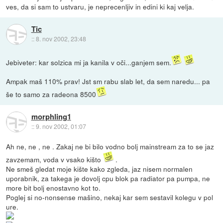
ves, da si sam to ustvaru, je neprecenljiv in edini ki kaj velja.
Tic
::
8. nov 2002, 23:48
Jebiveter: kar solzica mi ja kanila v oči...ganjem sem.
Ampak maš 110% prav! Jst sm rabu slab let, da sem naredu... pa
še to samo za radeona 8500
morphling1
::
9. nov 2002, 01:07
Ah ne, ne , ne . Zakaj ne bi bilo vodno bolj mainstream za to se jaz
zavzemam, voda v vsako kišto
.
Ne smeš gledat moje kište kako zgleda, jaz nisem normalen
uporabnik, za takega je dovolj cpu blok pa radiator pa pumpa, ne
more bit bolj enostavno kot to.
Poglej si no-nonsense mašino, nekaj kar sem sestavil kolegu v pol
ure.