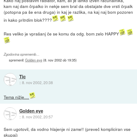
Kako naj postavim radiator, kam, ali je lahko izven računalnika,
kam naj dam črpalko in nekje sem bral da obstajate dve vrsti črpalk
(potopna pa še ena druga) in kaj je razlika, na kaj naj bom pozoren
in kako pritrdim blok????
Res veliko je vprašanj če se komu da odg. bom zelo HAPPY
Zgodovina sprememb…
spremenil:
Golden eye
(
8. nov 2002 ob 19:35
)
Tic
::
8. nov 2002, 20:38
Tema nižje....
Golden eye
::
8. nov 2002, 20:57
Sem ugotovil, da vodno hlajenje ni zame!! (preveč kompliciran vse
skupaj)