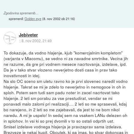
Zgodovina sprememb…
spremenil:
Golden eye
(
8. nov 2002 ob 21:16
)
Jebiveter
::
8. nov 2002, 21:49
To dokazuje, da vodno hlajenje, kjub "komercjalnim kompletom"
(varjanta v Mlacomu), se vedno ni za navadne smrtnike. Vecina jih
ne razume, da gre pri vodnem mesece nacrtovanja, izdelave, ipd.
Da je v tako stvar vlozeno neverjetno dosti casa in prav tako
inovativnosti in idej.
Na slo OC sceno sm uletu ravno ko je prvi slovenec naredil vodno
hlajenje. Takrat se mi je zdelo to neverjetno in nemogoce in oh in
sploh. Potem sem tudi sam padu noter in zacel nacrtovat tako
hlajenje. 2 leti sm porabu za vse prestudirat, vendar se mi
ponavadi malo zalomi pri realizaciji.... 2 leti so me sprasevali, kdaj
bo narejeno, in 2 leti so me zajebavali, da jest to ne bom nikol
naredu. A mi je uspelo! In sedaj sem na vsakem LANu delezen oh
in splohov. In vsi ki so prej dvomili v to so ostali odprtih ust.
Smisel izdelave vodnega hlajenja je pravzaprav sama izdelava.
Brezveze je nekaj kupit. Obcutek, ki ga imas, ko stvar dokoncas in