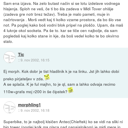
Sam ena izjava. Na zelo butast način si se lotu izdelave vodnega
hlajenja. Sploh ne veš, če ti bo šla zadeva v Midi Tover ohišje
(zadeva gre notr brez težav). Treba je malo pameti, muje in
načrtovanja . Morš vedt kaj ti kolko vzame prostora, da bo šlo vse
not. Pa poglej kako boš vodni blok pripel na ploščo. Upam, da maš
4 luknje okol socketa. Pa še to. kar se tiče cen najbolje, da sam
pogledaš kaj kolko stane in kje, da boš vedel kolko te bo okvirno
stalo.
Tic
::
9. nov 2002, 16:15
Ej morph. Kok dobr je tist hladilnik k je na linku. Jst jih lahko dobi
preko pirjateljev v zda.
A se splača. K je ful majhn, to je ql, sam a lahko odvaja recimo
110w+grafa moj r200 in še čipstek?
morphling1
::
9. nov 2002, 16:18
Superbike, to je najbolj klsičen Antec(Chieftek) ko se vidi na sliki ni
big tower (poglej kolk ma placa nad napajalnikom) je midi mere in