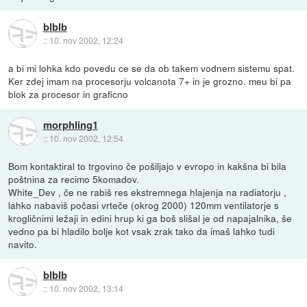
blblb
::
10. nov 2002, 12:24
a bi mi lohka kdo povedu ce se da ob takem vodnem sistemu spat.
Ker zdej imam na procesorju volcanota 7+ in je grozno. meu bi pa
blok za procesor in graficno
morphling1
::
10. nov 2002, 12:54
Bom kontaktiral to trgovino če pošiljajo v evropo in kakšna bi bila
poštnina za recimo 5komadov.
White_Dev , če ne rabiš res ekstremnega hlajenja na radiatorju ,
lahko nabaviš počasi vrteče (okrog 2000) 120mm ventilatorje s
krogličnimi ležaji in edini hrup ki ga boš slišal je od napajalnika, še
vedno pa bi hladilo bolje kot vsak zrak tako da imaš lahko tudi
navito.
blblb
::
10. nov 2002, 13:14