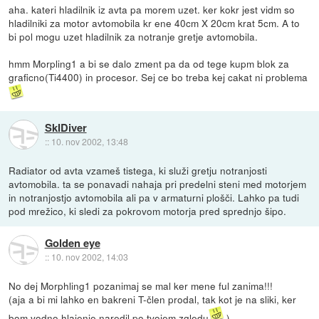
aha. kateri hladilnik iz avta pa morem uzet. ker kokr jest vidm so
hladilniki za motor avtomobila kr ene 40cm X 20cm krat 5cm. A to
bi pol mogu uzet hladilnik za notranje gretje avtomobila.
hmm Morpling1 a bi se dalo zment pa da od tege kupm blok za
graficno(Ti4400) in procesor. Sej ce bo treba kej cakat ni problema
SkIDiver
::
10. nov 2002, 13:48
Radiator od avta vzameš tistega, ki služi gretju notranjosti
avtomobila. ta se ponavadi nahaja pri predelni steni med motorjem
in notranjostjo avtomobila ali pa v armaturni plošči. Lahko pa tudi
pod mrežico, ki sledi za pokrovom motorja pred sprednjo šipo.
Golden eye
::
10. nov 2002, 14:03
No dej Morphling1 pozanimaj se mal ker mene ful zanima!!!
(aja a bi mi lahko en bakreni T-člen prodal, tak kot je na sliki, ker
bom vodno hlajenje naredil po tvojem zgledu
)