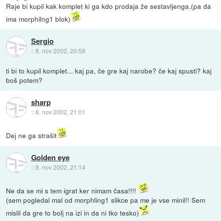
Raje bi kupil kak komplet ki ga kdo prodaja že sestavljenga.(pa da
ima morphilng1 blok)
Sergio
::
8. nov 2002, 20:58
ti bi to kupil komplet... kaj pa, če gre kaj narobe? če kaj spusti? kaj
boš potem?
sharp
::
8. nov 2002, 21:01
Dej ne ga strašit
Golden eye
::
8. nov 2002, 21:14
Ne da se mi s tem igrat ker nimam časa!!!!
(sem pogledal mal od morphling1 slikce pa me je vse minil!! Sem
mislil da gre to bolj na izi in da ni tko tesko)