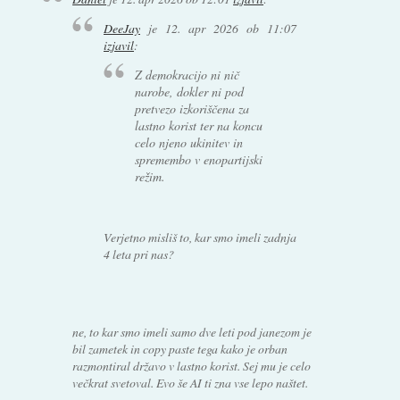
DeeJay
je
12. apr 2026 ob 11:07
izjavil
:
Z demokracijo ni nič
narobe, dokler ni pod
pretvezo izkoriščena za
lastno korist ter na koncu
celo njeno ukinitev in
spremembo v enopartijski
režim.
Verjetno misliš to, kar smo imeli zadnja
4 leta pri nas?
ne, to kar smo imeli samo dve leti pod janezom je
bil zametek in copy paste tega kako je orban
razmontiral državo v lastno korist. Sej mu je celo
večkrat svetoval. Evo še AI ti zna vse lepo naštet.