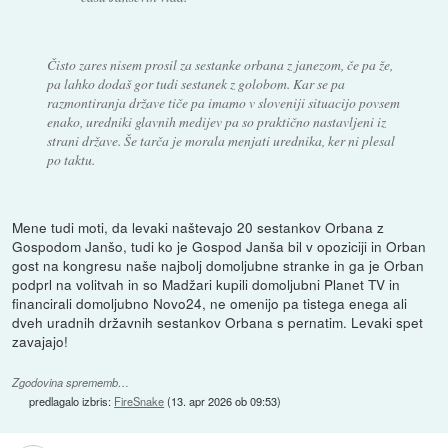
Čisto zares nisem prosil za sestanke orbana z janezom, če pa že,
pa lahko dodaš gor tudi sestanek z golobom. Kar se pa
razmontiranja države tiče pa imamo v sloveniji situacijo povsem
enako, uredniki glavnih medijev pa so praktično nastavljeni iz
strani države. Še tarča je morala menjati urednika, ker ni plesal
po taktu.
Mene tudi moti, da levaki naštevajo 20 sestankov Orbana z
Gospodom Janšo, tudi ko je Gospod Janša bil v opoziciji in Orban
gost na kongresu naše najbolj domoljubne stranke in ga je Orban
podprl na volitvah in so Madžari kupili domoljubni Planet TV in
financirali domoljubno Novo24, ne omenijo pa tistega enega ali
dveh uradnih državnih sestankov Orbana s pernatim. Levaki spet
zavajajo!
Zgodovina sprememb…
predlagalo izbris:
FireSnake
(
13. apr 2026 ob 09:53
)