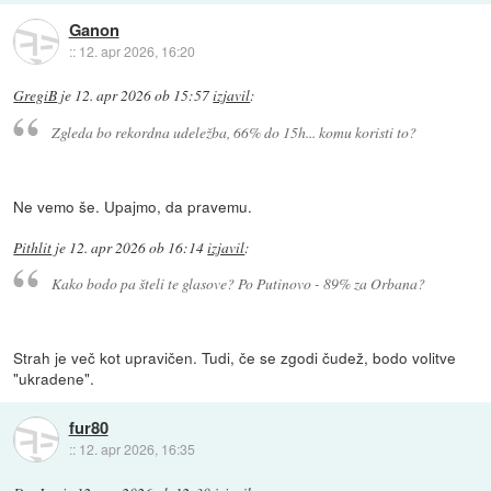
Ganon
::
12. apr 2026, 16:20
GregiB
je
12. apr 2026 ob 15:57
izjavil
:
Zgleda bo rekordna udeležba, 66% do 15h... komu koristi to?
Ne vemo še. Upajmo, da pravemu.
Pithlit
je
12. apr 2026 ob 16:14
izjavil
:
Kako bodo pa šteli te glasove? Po Putinovo - 89% za Orbana?
Strah je več kot upravičen. Tudi, če se zgodi čudež, bodo volitve
"ukradene".
fur80
::
12. apr 2026, 16:35