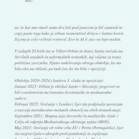
nas?
ne, to kar smo imeli samo dve leti pod janezom je bil zametek in
copy paste tega kako je orban razmontiral državo v lastno korist.
Sej mu je celo večkrat svetoval. Evo še AI ti zna vse lepo naštet.
V zadnjih 20 letih sta se Viktor Orbán in Janez Janša srečala na
številnih uradnih in neformalnih sestankih, saj veljata za tesna
politična zaveznika. Njuno sodelovanje obsega obdobja, ko sta
bila oba na oblasti, pa tudi čas, ko sta bila v opoziciji.
Obdobje 2020–2024 (Janševa 3. vlada in opozicija)
Januar 2023: Orbán je obiskal Janšo v Sloveniji; pogovori so
bili osredotočeni na trenutne dvostranske in mednarodne
zadeve.
Februar 2022: Srečanje v Lendavi, kjer sta podpisala sporazum
o razvoju narodnostno mešanih območij na obeh straneh meje.
September 2021: Skupna seja slovenske in madžarske vlade v
Celju ob odprtju Mednarodnega obrtnega sejma (MOS).
Maj 2021: Srečanje ob robu vrha EU v Portu (Portugalska), kjer
sta razpravljala o ukrepih proti pandemiji in cepljenju.