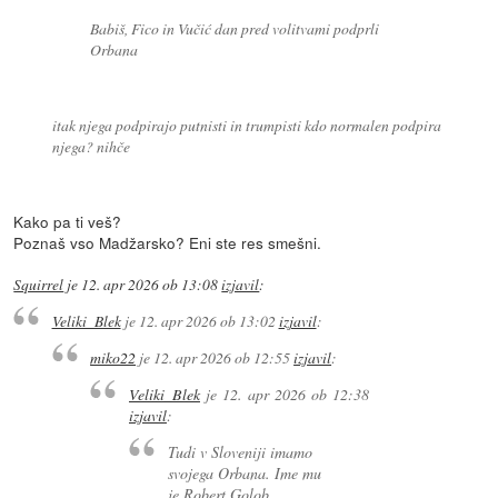
Babiš, Fico in Vučić dan pred volitvami podprli
Orbana
itak njega podpirajo putnisti in trumpisti kdo normalen podpira
njega? nihče
Kako pa ti veš?
Poznaš vso Madžarsko? Eni ste res smešni.
Squirrel
je
12. apr 2026 ob 13:08
izjavil
:
Veliki_Blek
je
12. apr 2026 ob 13:02
izjavil
:
miko22
je
12. apr 2026 ob 12:55
izjavil
:
Veliki_Blek
je
12. apr 2026 ob 12:38
izjavil
:
Tudi v Sloveniji imamo
svojega Orbana. Ime mu
je Robert Golob.