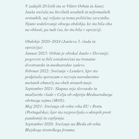
V zadnjih 20 letih sta se Viktor Orbán in Janez
Janša srečala na številnih uradnih in neformalnih
sestankih, saj veljata za tesna politična zaveznika.
Njuno sodelovanje obsega obdobja, ko sta bila oba
na oblasti, pa tudi čas, ko sta bila v opoziciji.
Obdobje 2020–2024 (Janševa 3. vlada in
opozicija)
Januar 2023: Orbán je obiskal Janšo v Sloveniji;
pogovori so bili osredotočeni na trenutne
dvostranske in mednarodne zadeve.
Februar 2022: Srečanje v Lendavi, kjer sta
podpisala sporazum o razvoju narodnostno
mešanih območij na obeh straneh meje.
September 2021: Skupna seja slovenske in
madžarske vlade v Celju ob odprtju Mednarodnega
obrtnega sejma (MOS).
Maj 2021: Srečanje ob robu vrha EU v Portu
(Portugalska), kjer sta razpravljala o ukrepih proti
pandemiji in cepljenju.
September 2020: Srečanje na Bledu ob robu
Blejskega strateškega foruma.