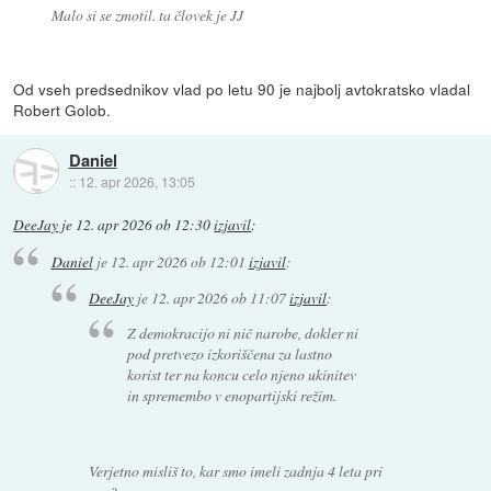
Malo si se zmotil. ta človek je JJ
Od vseh predsednikov vlad po letu 90 je najbolj avtokratsko vladal
Robert Golob.
Daniel
::
12. apr 2026, 13:05
DeeJay
je
12. apr 2026 ob 12:30
izjavil
:
Daniel
je
12. apr 2026 ob 12:01
izjavil
:
DeeJay
je
12. apr 2026 ob 11:07
izjavil
:
Z demokracijo ni nič narobe, dokler ni
pod pretvezo izkoriščena za lastno
korist ter na koncu celo njeno ukinitev
in spremembo v enopartijski režim.
Verjetno misliš to, kar smo imeli zadnja 4 leta pri