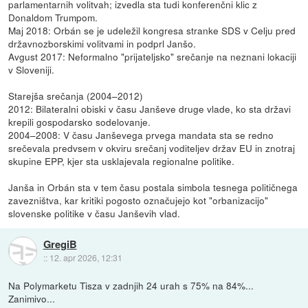
parlamentarnih volitvah; izvedla sta tudi konferenčni klic z
Donaldom Trumpom.
Maj 2018: Orbán se je udeležil kongresa stranke SDS v Celju pred
državnozborskimi volitvami in podprl Janšo.
Avgust 2017: Neformalno "prijateljsko" srečanje na neznani lokaciji
v Sloveniji.
Starejša srečanja (2004–2012)
2012: Bilateralni obiski v času Janševe druge vlade, ko sta državi
krepili gospodarsko sodelovanje.
2004–2008: V času Janševega prvega mandata sta se redno
srečevala predvsem v okviru srečanj voditeljev držav EU in znotraj
skupine EPP, kjer sta usklajevala regionalne politike.
Janša in Orbán sta v tem času postala simbola tesnega političnega
zavezništva, kar kritiki pogosto označujejo kot "orbanizacijo"
slovenske politike v času Janševih vlad.
GregiB
::
12. apr 2026, 12:31
Na Polymarketu Tisza v zadnjih 24 urah s 75% na 84%...
Zanimivo...