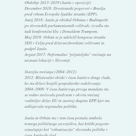
Obdobje 2013–2019 (Janša v opoziciji)
December 2018: Dvostranski pogovori v Bruslju
pred vrhom Evropske ljudske stranke (EPP).
Junij 2018: Janša je obiskal Orbána v Budimpešti
po slovenskih parlamentarnih volitvah; izvedla sta
tudi konferenčni klic z Donaldom Trumpom.
Maj 2018: Orbán se je udeležil kongresa stranke
SDS v Celju pred državnozborskimi volitvami in
podprl Janšo.
Avgust 2017: Neformalno "prijateljsko" srečanje na
neznani lokaciji v Sloveniji.
Starejša srečanja (2004–2012)
2012: Bilateralni obiski v času Janševe druge vlade,
ko sta državi krepili gospodarsko sodelovanje.
2004–2008: V času Janševega prvega mandata sta
se redno srečevala predvsem v okviru srečanj
voditeljev držav EU in znotraj skupine EPP, kjer sta
usklajevala regionalne politike.
Janša in Orbán sta v tem času postala simbola
tesnega političnega zavezništva, kar kritiki pogosto
označujejo kot "orbanizacijo" slovenske politike v
času Janševih vlad.