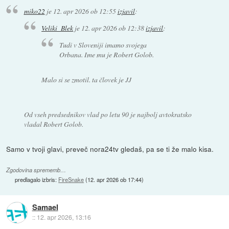
miko22
je
12. apr 2026 ob 12:55
izjavil
:
Veliki_Blek
je
12. apr 2026 ob 12:38
izjavil
:
Tudi v Sloveniji imamo svojega
Orbana. Ime mu je Robert Golob.
Malo si se zmotil. ta človek je JJ
Od vseh predsednikov vlad po letu 90 je najbolj avtokratsko
vladal Robert Golob.
Samo v tvoji glavi, preveč nora24tv gledaš, pa se ti že malo kisa.
Zgodovina sprememb…
predlagalo izbris:
FireSnake
(
12. apr 2026 ob 17:44
)
Samael
::
12. apr 2026, 13:16