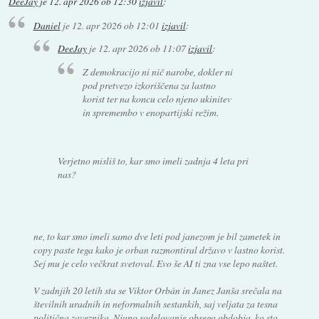
DeeJay
je
12. apr 2026 ob 12:30
izjavil
:
Daniel
je
12. apr 2026 ob 12:01
izjavil
:
DeeJay
je
12. apr 2026 ob 11:07
izjavil
:
Z demokracijo ni nič narobe, dokler ni
pod pretvezo izkoriščena za lastno
korist ter na koncu celo njeno ukinitev
in spremembo v enopartijski režim.
Verjetno misliš to, kar smo imeli zadnja 4 leta pri
nas?
ne, to kar smo imeli samo dve leti pod janezom je bil zametek in
copy paste tega kako je orban razmontiral državo v lastno korist.
Sej mu je celo večkrat svetoval. Evo še AI ti zna vse lepo naštet.
V zadnjih 20 letih sta se Viktor Orbán in Janez Janša srečala na
številnih uradnih in neformalnih sestankih, saj veljata za tesna
politična zaveznika. Njuno sodelovanje obsega obdobja, ko sta