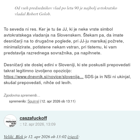
Od vseh predsednikov vlad po letu 90 je najbolj avtokratsko
vladal Robert Golob.
To seveda ni res. Ker je tu še JJ, ki je neke vrste simbol
avtokratskega vladanja na Slovenskem. Štekam pa, da imate
desničarji na to drugačne poglede, pri JJ-ju marsikaj požrete,
minimalizirate, potistene nekam vstran, pri tistemu, ki vam
predstavlja razrednega sovražnika, pa napihnete.
Desničarji ste doslej edini v Sloveniji, ki ste poskusili prepovedati
takrat legitimno izvoljeno opozicijo:
https://www.dnevnik.si/novice/slovenija...
SDS-ja in NSi ni ukinjal,
skušal prepovedati, nihče od levih.
Zgodovina sprememb…
spremenilo:
Squirrel
(
12. apr 2026 ob 13:11
)
caszafuckoff
::
12. apr 2026, 13:09
Veliki_Blek
je
12. apr 2026 ob 13:02
izjavil
: