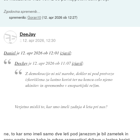
Zgodovina sprememb…
spremenilo:
Goran10
(
12. apr 2026 ob 12:27
)
DeeJay
::
12. apr 2026, 12:30
Daniel
je
12. apr 2026 ob 12:01
izjavil
:
DeeJay
je
12. apr 2026 ob 11:07
izjavil
:
Z demokracijo ni nič narobe, dokler ni pod pretvezo
izkoriščena za lastno korist ter na koncu celo njeno
ukinitev in spremembo v enopartijski režim.
Verjetno misliš to, kar smo imeli zadnja 4 leta pri nas?
ne, to kar smo imeli samo dve leti pod janezom je bil zametek in
copy paste tega kako je orban razmontiral državo v lastno korist.