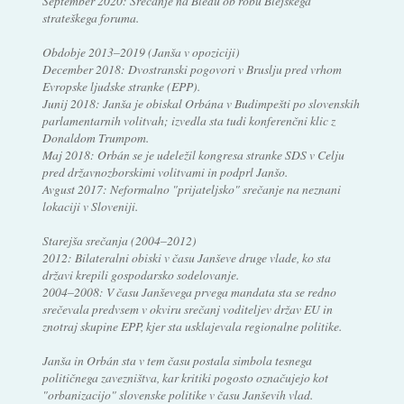
September 2020: Srečanje na Bledu ob robu Blejskega
strateškega foruma.
Obdobje 2013–2019 (Janša v opoziciji)
December 2018: Dvostranski pogovori v Bruslju pred vrhom
Evropske ljudske stranke (EPP).
Junij 2018: Janša je obiskal Orbána v Budimpešti po slovenskih
parlamentarnih volitvah; izvedla sta tudi konferenčni klic z
Donaldom Trumpom.
Maj 2018: Orbán se je udeležil kongresa stranke SDS v Celju
pred državnozborskimi volitvami in podprl Janšo.
Avgust 2017: Neformalno "prijateljsko" srečanje na neznani
lokaciji v Sloveniji.
Starejša srečanja (2004–2012)
2012: Bilateralni obiski v času Janševe druge vlade, ko sta
državi krepili gospodarsko sodelovanje.
2004–2008: V času Janševega prvega mandata sta se redno
srečevala predvsem v okviru srečanj voditeljev držav EU in
znotraj skupine EPP, kjer sta usklajevala regionalne politike.
Janša in Orbán sta v tem času postala simbola tesnega
političnega zavezništva, kar kritiki pogosto označujejo kot
"orbanizacijo" slovenske politike v času Janševih vlad.