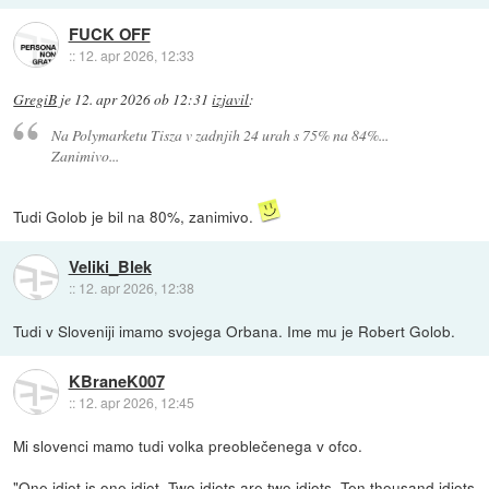
FUCK OFF
::
12. apr 2026, 12:33
GregiB
je
12. apr 2026 ob 12:31
izjavil
:
Na Polymarketu Tisza v zadnjih 24 urah s 75% na 84%...
Zanimivo...
Tudi Golob je bil na 80%, zanimivo.
Veliki_Blek
::
12. apr 2026, 12:38
Tudi v Sloveniji imamo svojega Orbana. Ime mu je Robert Golob.
KBraneK007
::
12. apr 2026, 12:45
Mi slovenci mamo tudi volka preoblečenega v ofco.
"One idiot is one idiot. Two idiots are two idiots. Ten thousand idiots