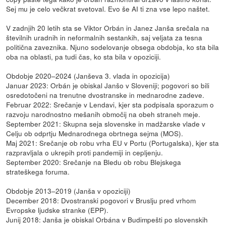
Sej mu je celo večkrat svetoval. Evo še AI ti zna vse lepo naštet.
V zadnjih 20 letih sta se Viktor Orbán in Janez Janša srečala na
številnih uradnih in neformalnih sestankih, saj veljata za tesna
politična zaveznika. Njuno sodelovanje obsega obdobja, ko sta bila
oba na oblasti, pa tudi čas, ko sta bila v opoziciji.
Obdobje 2020–2024 (Janševa 3. vlada in opozicija)
Januar 2023: Orbán je obiskal Janšo v Sloveniji; pogovori so bili
osredotočeni na trenutne dvostranske in mednarodne zadeve.
Februar 2022: Srečanje v Lendavi, kjer sta podpisala sporazum o
razvoju narodnostno mešanih območij na obeh straneh meje.
September 2021: Skupna seja slovenske in madžarske vlade v
Celju ob odprtju Mednarodnega obrtnega sejma (MOS).
Maj 2021: Srečanje ob robu vrha EU v Portu (Portugalska), kjer sta
razpravljala o ukrepih proti pandemiji in cepljenju.
September 2020: Srečanje na Bledu ob robu Blejskega
strateškega foruma.
Obdobje 2013–2019 (Janša v opoziciji)
December 2018: Dvostranski pogovori v Bruslju pred vrhom
Evropske ljudske stranke (EPP).
Junij 2018: Janša je obiskal Orbána v Budimpešti po slovenskih