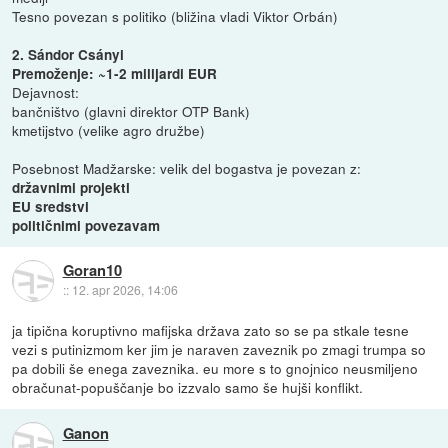
Tesno povezan s politiko (bližina vladi Viktor Orbán)
2. Sándor Csányi
Premoženje: ~1-2 milijardi EUR
Dejavnost:
bančništvo (glavni direktor OTP Bank)
kmetijstvo (velike agro družbe)
Posebnost Madžarske: velik del bogastva je povezan z:
državnimi projekti
EU sredstvi
političnimi povezavam
Goran10
::
12. apr 2026, 14:06
ja tipična koruptivno mafijska država zato so se pa stkale tesne
vezi s putinizmom ker jim je naraven zaveznik po zmagi trumpa so
pa dobili še enega zaveznika. eu more s to gnojnico neusmiljeno
obračunat-popuščanje bo izzvalo samo še hujši konflikt.
Ganon