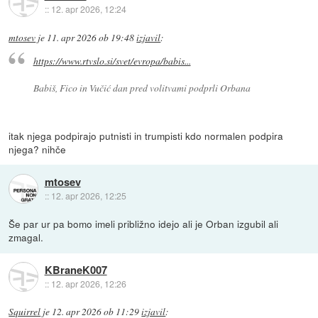
::
12. apr 2026, 12:24
mtosev
je
11. apr 2026 ob 19:48
izjavil
:
https://www.rtvslo.si/svet/evropa/babis...
Babiš, Fico in Vučić dan pred volitvami podprli Orbana
itak njega podpirajo putnisti in trumpisti kdo normalen podpira
njega? nihče
mtosev
::
12. apr 2026, 12:25
Še par ur pa bomo imeli približno idejo ali je Orban izgubil ali
zmagal.
KBraneK007
::
12. apr 2026, 12:26
Squirrel
je
12. apr 2026 ob 11:29
izjavil
: