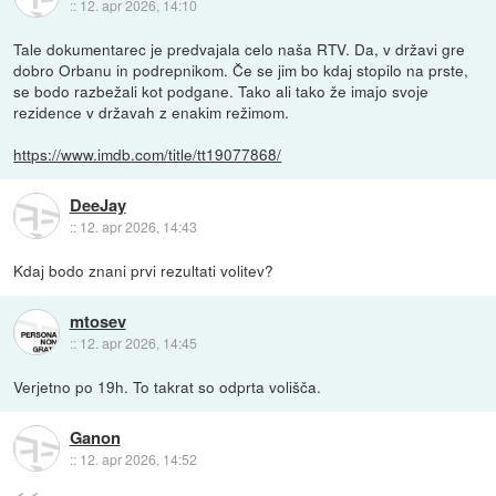
::
12. apr 2026, 14:10
Tale dokumentarec je predvajala celo naša RTV. Da, v državi gre
dobro Orbanu in podrepnikom. Če se jim bo kdaj stopilo na prste,
se bodo razbežali kot podgane. Tako ali tako že imajo svoje
rezidence v državah z enakim režimom.
https://www.imdb.com/title/tt19077868/
DeeJay
::
12. apr 2026, 14:43
Kdaj bodo znani prvi rezultati volitev?
mtosev
::
12. apr 2026, 14:45
Verjetno po 19h. To takrat so odprta volišča.
Ganon
::
12. apr 2026, 14:52