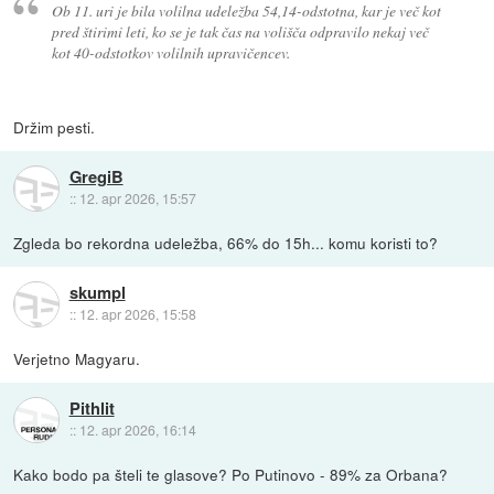
Ob 11. uri je bila volilna udeležba 54,14-odstotna, kar je več kot
pred štirimi leti, ko se je tak čas na volišča odpravilo nekaj več
kot 40-odstotkov volilnih upravičencev.
Držim pesti.
GregiB
::
12. apr 2026, 15:57
Zgleda bo rekordna udeležba, 66% do 15h... komu koristi to?
skumpl
::
12. apr 2026, 15:58
Verjetno Magyaru.
Pithlit
::
12. apr 2026, 16:14
Kako bodo pa šteli te glasove? Po Putinovo - 89% za Orbana?