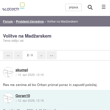
☰
Forum
»
Problemi človeštva
»
Volitve na Madžarskem
Volitve na Madžarskem
Temo vidijo: vsi
2
/ 8
««
«
»
»»
skumpl
::
12. apr 2026, 12:16
Res me zanima ali bo Orban priznal poraz in zapustil položaj.
Goran10
::
12. apr 2026, 12:18