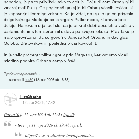
nobeden, je pa to približek kako to deluje. Saj tudi sam Orban ni bil
zmeraj mali Putin. Če pogledaš nazaj je bil Orban včasih levičar, ki
je zagovarjal liberalne zakone. Ko je videl, da mu to ne bo prineslo
dolgotrajnega vladanja se je vrgel v Putler mode, ki preverjeno
deluje. Na roko mu je tudi šlo, da je enkrat,dobil absolutno večino v
parlamentu in s tem spremnil ustavo po svojem okusu. Prav tako je
malo sprevrženo, da se govori o Janezu kot Orbanu in daš glas
Golobu, Bratovškovi in posledično Jankoviću! :D
In ja velik procent volilcev gre v prid Magyaru, ker kot smo videli
mladina podpira Orbana samo v 8%!
Zgodovina sprememb…
spremenil:
fur80
(
12. apr 2026 ob 16:38
)
FireSnake
::
12. apr 2026, 17:42
Goran10
je
12. apr 2026 ob 12:24
izjavil
:
mtosev
je
11. apr 2026 ob 19:48
izjavil
:
https://www.rtvslo.si/svet/evropa/babis
...