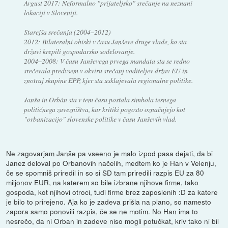
Avgust 2017: Neformalno "prijateljsko" srečanje na neznani
lokaciji v Sloveniji.
Starejša srečanja (2004–2012)
2012: Bilateralni obiski v času Janševe druge vlade, ko sta
državi krepili gospodarsko sodelovanje.
2004–2008: V času Janševega prvega mandata sta se redno
srečevala predvsem v okviru srečanj voditeljev držav EU in
znotraj skupine EPP, kjer sta usklajevala regionalne politike.
Janša in Orbán sta v tem času postala simbola tesnega
političnega zavezništva, kar kritiki pogosto označujejo kot
"orbanizacijo" slovenske politike v času Janševih vlad.
Ne zagovarjam Janše pa vseeno je malo izpod pasa dejati, da bi
Janez deloval po Orbanovih načelih, medtem ko je Han v Velenju,
če se spomniš priredil in so si SD tam priredili razpis EU za 80
miljonov EUR, na katerem so bile izbrane njihove firme, tako
gospoda, kot njihovi otroci, tudi firme brez zaposlenih :D za katere
je bilo to prirejeno. Aja ko je zadeva prišla na plano, so namesto
zapora samo ponovili razpis, če se ne motim. No Han ima to
nesrečo, da ni Orban in zadeve niso mogli potučkat, kriv tako ni bil