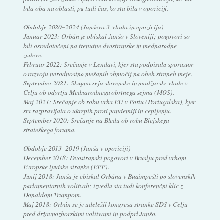
bila oba na oblasti, pa tudi čas, ko sta bila v opoziciji.
Obdobje 2020–2024 (Janševa 3. vlada in opozicija)
Januar 2023: Orbán je obiskal Janšo v Sloveniji; pogovori so
bili osredotočeni na trenutne dvostranske in mednarodne
zadeve.
Februar 2022: Srečanje v Lendavi, kjer sta podpisala sporazum
o razvoju narodnostno mešanih območij na obeh straneh meje.
September 2021: Skupna seja slovenske in madžarske vlade v
Celju ob odprtju Mednarodnega obrtnega sejma (MOS).
Maj 2021: Srečanje ob robu vrha EU v Portu (Portugalska), kjer
sta razpravljala o ukrepih proti pandemiji in cepljenju.
September 2020: Srečanje na Bledu ob robu Blejskega
strateškega foruma.
Obdobje 2013–2019 (Janša v opoziciji)
December 2018: Dvostranski pogovori v Bruslju pred vrhom
Evropske ljudske stranke (EPP).
Junij 2018: Janša je obiskal Orbána v Budimpešti po slovenskih
parlamentarnih volitvah; izvedla sta tudi konferenčni klic z
Donaldom Trumpom.
Maj 2018: Orbán se je udeležil kongresa stranke SDS v Celju
pred državnozborskimi volitvami in podprl Janšo.