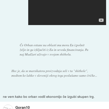
Če Orban ostane na oblasti mu mora Eu izpolnit
željo in ga izključiti iz Eu in seveda financiranja. Pa
naj Madžari uživajo v svojem shitholu.
Hec je, da se marsikatera proizvodnja seli v ta "shithole",
medtem ko lahko v sloveniji okrog tega poslušamo samo čričke...
ne vem kako bo orban vodil ekonomijo če izgubi skupen trg.
Goran10