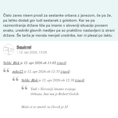
Čisto zares nisem prosil za sestanke orbana z janezom, če pa že,
pa lahko dodaš gor tudi sestanek z golobom. Kar se pa
razmontiranja države tiče pa imamo v sloveniji situacijo povsem
enako, uredniki glavnih medijev pa so praktično nastavljeni iz strani
države. Še tarča je morala menjati urednika, ker ni plesal po taktu.
Squirrel
::
12. apr 2026, 13:08
Veliki_Blek
je
12. apr 2026 ob 13:02
izjavil
:
miko22
je
12. apr 2026 ob 12:55
izjavil
:
Veliki_Blek
je
12. apr 2026 ob 12:38
izjavil
:
Tudi v Sloveniji imamo svojega
Orbana. Ime mu je Robert Golob.
Malo si se zmotil. ta človek je JJ