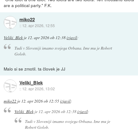
are a political party." F.K.
miko22
::
12. apr 2026, 12:55
Veliki_Blek
je
12. apr 2026 ob 12:38
izjavil
:
Tudi v Sloveniji imamo svojega Orbana. Ime mu je Robert
Golob.
Malo si se zmotil. ta človek je JJ
Veliki_Blek
::
12. apr 2026, 13:02
miko22
je
12. apr 2026 ob 12:55
izjavil
:
Veliki_Blek
je
12. apr 2026 ob 12:38
izjavil
:
Tudi v Sloveniji imamo svojega Orbana. Ime mu je
Robert Golob.