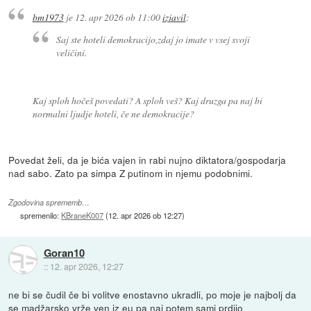
bm1973
je
12. apr 2026 ob 11:00
izjavil
:
Saj ste hoteli demokracijo,zdaj jo imate v vsej svoji
veličini.
Kaj sploh hočeš povedati? A sploh veš? Kaj druzga pa naj bi
normalni ljudje hoteli, če ne demokracije?
Povedat želi, da je bića vajen in rabi nujno diktatora/gospodarja
nad sabo. Zato pa simpa Z putinom in njemu podobnimi.
Zgodovina sprememb…
spremenilo:
KBraneK007
(
12. apr 2026 ob 12:27
)
Goran10
::
12. apr 2026, 12:27
ne bi se čudil če bi volitve enostavno ukradli, po moje je najbolj da
se madžarsko vrže ven iz eu pa naj potem sami prdijo