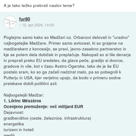
A je tako težko prebrati naslov teme?
fur80
::
12. apr 2026, 14:00
Poglejmo samo kako so Madžari oz. Orbanovi delovali in "uradno"
najbogatejše Madžare. Primer samo avtocest, ki so grajene na
madžarskem z koncesijo, se pravi, javno-zasebno partnerstvo in
kje se potem dela dobiček in preplačuje. Nakopali so si tile denarja
in preprali preko EU sredstev, da glava peče, gradijo si dvorce,
gradove in vile, kot v času Avstro-Ogerske, tako de je še EU
postalo sram, ko so ga začeli nadzirat malo, pa so pobegnili k
Putlerju in USA, kjer verjetno upajo, da bodo v primeru sodne
preiskave dobili politični azil.
Najbogatejši Madžar:
1. Lőrinc Mészáros
Ocenjeno premoženje: več milijard EUR
Dejavnost:
gradbeništvo (ceste, železnice, infrastruktura)
energetika
turizem in hoteli
mediji