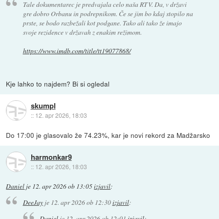
Tale dokumentarec je predvajala celo naša RTV. Da, v državi
gre dobro Orbanu in podrepnikom. Če se jim bo kdaj stopilo na
prste, se bodo razbežali kot podgane. Tako ali tako že imajo
svoje rezidence v državah z enakim režimom.
https://www.imdb.com/title/tt19077868/
Kje lahko to najdem? Bi si ogledal
skumpl
::
12. apr 2026, 18:03
Do 17:00 je glasovalo že 74.23%, kar je novi rekord za Madžarsko
harmonkar9
::
12. apr 2026, 18:03
Daniel
je
12. apr 2026 ob 13:05
izjavil
:
DeeJay
je
12. apr 2026 ob 12:30
izjavil
:
Daniel
je
12. apr 2026 ob 12:01
izjavil
: