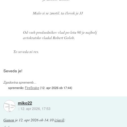
Malo si se zmotil. ta človek je JJ
Od vseh predsednikov vlad po letu 90 je najbolj
avtokratsko vladal Robert Golob.
To seveda ni res.
Seveda je!
Zgodovina sprememb…
spremenilo:
FireSnake
(
12. apr 2026 ob 17:44
)
miko22
::
12. apr 2026, 17:53
Ganon
je
12. apr 2026 ob 14:10
izjavil
: