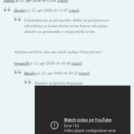
Daniel
je
12. apr 2026 ob 12:01
izjavil
:
DeeJay
je
12. apr 2026 ob 11:07
izjavil
:
Z demokracijo ni nič narobe, dokler ni pod pretvezo
izkoriščena za lastno korist ter na koncu celo njeno
ukinitev in spremembo v enopartijski režim.
Verjetno misliš to, kar smo imeli zadnja 4 leta pri nas?
Goran10
je
12. apr 2026 ob 10:40
izjavil
:
DeeJay
je
12. apr 2026 ob 10:23
izjavil
:
Zanimiv pogled na dogajanje