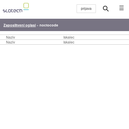
☰
Zaposlitveni oglasi
»
noctocode
Naziv
Iskalec
Naziv
Iskalec