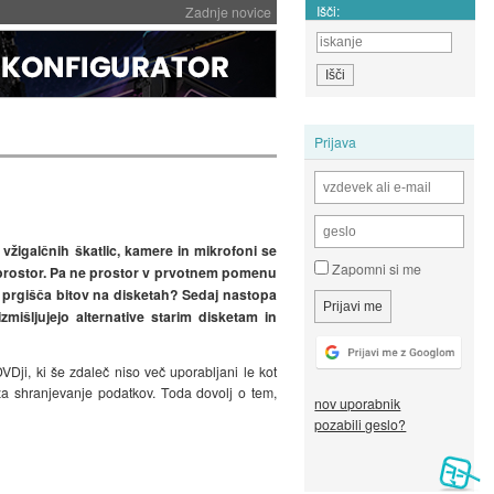
Išči:
Zadnje novice
Prijava
 vžigalčnih škatlic, kamere in mikrofoni se
Zapomni si me
je prostor. Pa ne prostor v prvotnem pomenu
i prgišča bitov na disketah? Sedaj nastopa
mišljujejo alternative starim disketam in
DVDji, ki še zdaleč niso več uporabljani le kot
za shranjevanje podatkov. Toda dovolj o tem,
nov uporabnik
pozabili geslo?