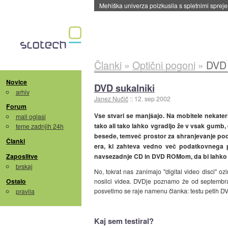
Mehiška univerza poizkusila s spletnimi sprejem
Članki
»
Optični pogoni
»
DVD 
Novice
DVD sukalniki
arhiv
Janez Nučič
::
12. sep 2002
Forum
Vse stvari se manjšajo. Na mobitele nekateri
mali oglasi
tako ali tako lahko vgradijo že v vsak gumb,
teme zadnjih 24h
besede, temveč prostor za shranjevanje poda
Članki
era, ki zahteva vedno več podatkovnega pro
Zaposlitve
navsezadnje CD in DVD ROMom, da bi lahko n
brskaj
No, tokrat nas zanimajo "digital video disci" oz
Ostalo
nosilci videa. DVDje poznamo že od septembra 
posvetimo se raje namenu članka: testu petih D
pravila
Kaj sem testiral?