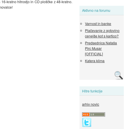
 16-kratno hitrostjo in CD ploščke z 48-kratno.
kmovalce!
Aktivno na forumu
Varnost in banke
Plačevanje z gotovino
cenejše kot s kartico?
Predsednica Nataša
Pirc Musar
[OFFICIAL]
Katera klima
Hitre funkcije
arhiv novic