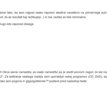
 sicer tako, da sem najprej vsako napravo stestiral navešeno na primarnega sužn
 če se rezultati kaj razlikujejo. :) In res, razlike so bile minimalne.
drugo leto zapored obsega:
jih Okna sama namestila, po vsaki namestitvi pa je sledil ponovni zagon za kar naj
2". Za testiranje vsakega medija sem uporabljal nekaj programov (CD, DVD), saj 
Tako sem pogone in gigazgoščenke™ postavil pred naslednje teste: