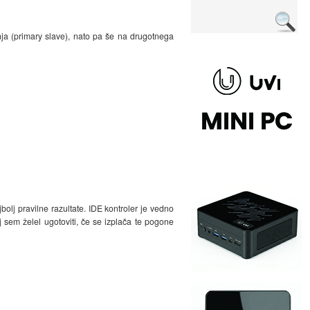
ja (primary slave), nato pa še na drugotnega
bolj pravilne razultate. IDE kontroler je vedno
sem želel ugotoviti, če se izplača te pogone