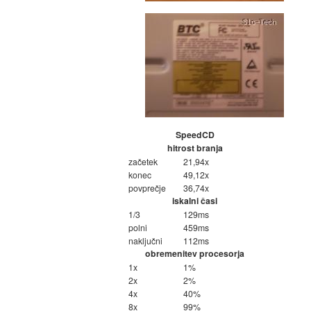
SpeedCD
hitrost branja
začetek
21,94x
konec
49,12x
povprečje
36,74x
iskalni časi
1/3
129ms
polni
459ms
naključni
112ms
obremenitev procesorja
1x
1%
2x
2%
4x
40%
8x
99%