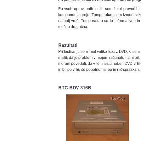
Po vseh opravljenih testih sem želel preveriti
komponenta greje. Temperaturo sem izmeril tako
najbolj vroč. Temperature so le informativne i
močno drugačna.
Rezultati
Pri testiranju sem imel veliko težav. DVD, ki sem 
mislil, da je problem v mojem računalu - a ni bi
moram povedati, da v tem testu noben DVD vrtilni
in bil po vrhu še popolnoma lep in nič spraskan. 
BTC BDV 316B