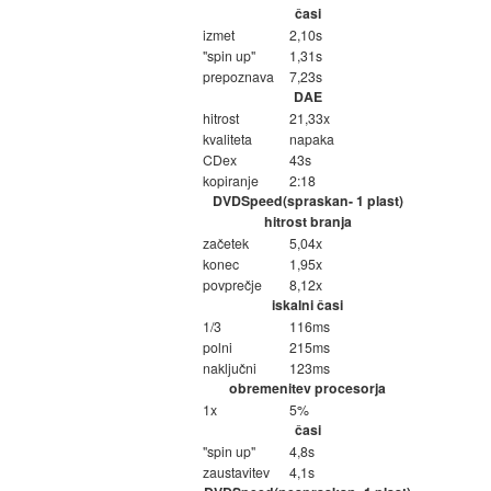
časi
izmet
2,10s
"spin up"
1,31s
prepoznava
7,23s
DAE
hitrost
21,33x
kvaliteta
napaka
CDex
43s
kopiranje
2:18
DVDSpeed(spraskan- 1 plast)
hitrost branja
začetek
5,04x
konec
1,95x
povprečje
8,12x
iskalni časi
1/3
116ms
polni
215ms
naključni
123ms
obremenitev procesorja
1x
5%
časi
"spin up"
4,8s
zaustavitev
4,1s