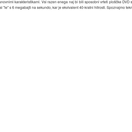
ovnimi karakteristikami. Vsi razen enega naj bi bili sposobni vrteti ploščke DVD s
ral "le" s 6 megabajti na sekundo, kar je ekvivalent 40-kratni hitrosti. Spoznajmo te