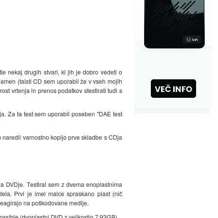
nekaj drugih stvari, ki jih je dobro vedeti o
namen (taisti CD sem uporabil že v vseh mojih
st vrtenja in prenos podatkov stestirati tudi s
ja. Za ta test sem uporabil poseben "DAE test
m naredil varnostno kopijo prve skladbe s CDja
n za DVDje. Testiral sem z dvema enoplastnima
la. Prvi je imel malce spraskano plast (nič
 reagirajo na poškodovane medije.
ossible (dvoplastni DVD z velikostjo 7,93GB).