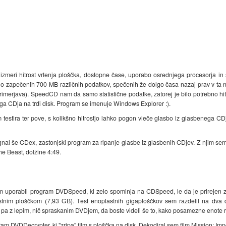
ri hitrost vrtenja ploščka, dostopne čase, uporabo osrednjega procesorja in še 
lo zapečenih 700 MB različnih podatkov, spečenih že dolgo časa nazaj prav v ta 
imerjava). SpeedCD nam da samo statistične podatke, zatorej je bilo potrebno hitro
 CDja na trdi disk. Program se imenuje Windows Explorer :).
testira ter pove, s kolikšno hitrostjo lahko pogon vleče glasbo iz glasbenega CD
gnal še CDex, zastonjski program za ripanje glasbe iz glasbenih CDjev. Z njim se
he Beast, dolžine 4:49.
a sem uporabil program DVDSpeed, ki zelo spominja na CDSpeed, le da je prireje
tnim ploščkom (7,93 GB). Test enoplastnih gigaploščkov sem razdelil na dva de
i pa z lepim, nič spraskanim DVDjem, da boste videli še to, kako posamezne enote
am DVDDecrypter, ki "zripa" film s ploščka na disk. Dekodiral sem film Mission: Imp