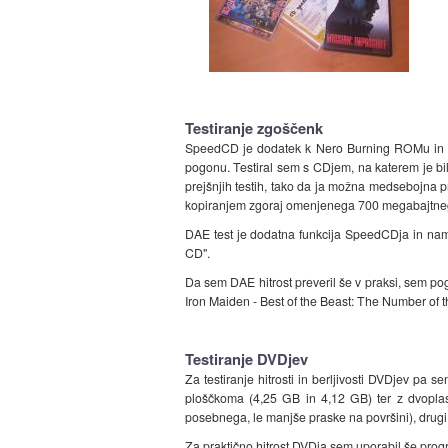
Testiranje zgoščenk
SpeedCD je dodatek k Nero Burning ROMu in izme
pogonu. Testiral sem s CDjem, na katerem je bi
prejšnjih testih, tako da ja možna medsebojna pr
kopiranjem zgoraj omenjenega 700 megabajtnega
DAE test je dodatna funkcija SpeedCDja in nam 
CD".
Da sem DAE hitrost preveril še v praksi, sem po
Iron Maiden - Best of the Beast: The Number of t
Testiranje DVDjev
Za testiranje hitrosti in berljivosti DVDjev p
ploščkoma (4,25 GB in 4,12 GB) ter z dvoplas
posebnega, le manjše praske na površini), drug
Za praktično hitrost DVDja sem uporabil še progr