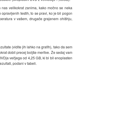
 in nas velikokrat zanima, kako močno se neka
avljenih testih, to se pravi, ko je bil pogon
emperatura v vašem, drugače grajenem ohišhju,
ultate (vidite jih lahko na grafih), tako da sem
okrat dobil precej boljše meritve. Že sedaj vam
DVDja večjega od 4,25 GB, ki bi bil enoplasten
zultati, podani v tabeli.