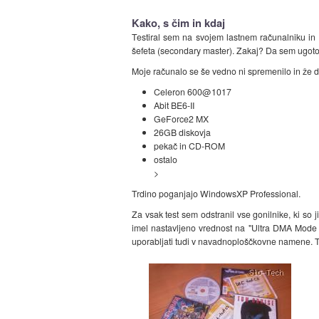
Kako, s čim in kdaj
Testiral sem na svojem lastnem računalniku in
šefeta (secondary master). Zakaj? Da sem ugotovil,
Moje računalo se še vedno ni spremenilo in že 
Celeron 600@1017
Abit BE6-II
GeForce2 MX
26GB diskovja
pekač in CD-ROM
ostalo
>
Trdino poganjajo WindowsXP Professional.
Za vsak test sem odstranil vse gonilnike, ki so 
imel nastavljeno vrednost na "Ultra DMA Mode 
uporabljati tudi v navadnoploščkovne namene. 