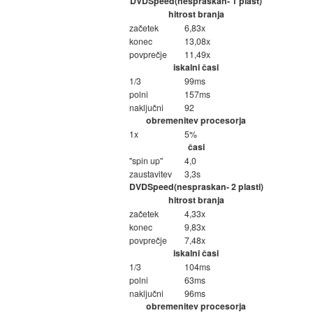
DVDSpeed(nespraskan- 1 plast)
hitrost branja
začetek
6,83x
konec
13,08x
povprečje
11,49x
iskalni časi
1/3
99ms
polni
157ms
naključni
92
obremenitev procesorja
1x
5%
časi
"spin up"
4,0
zaustavitev
3,3s
DVDSpeed(nespraskan- 2 plasti)
hitrost branja
začetek
4,33x
konec
9,83x
povprečje
7,48x
iskalni časi
1/3
104ms
polni
63ms
naključni
96ms
obremenitev procesorja