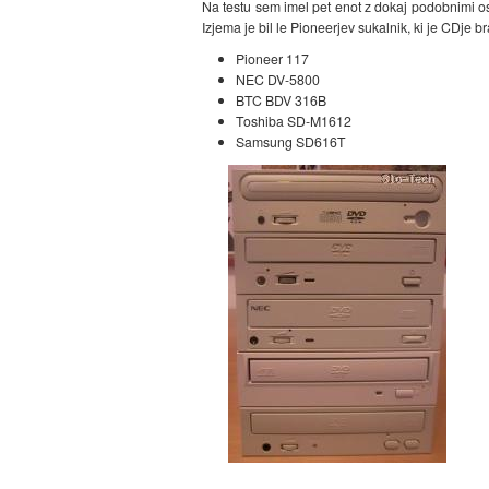
Na testu sem imel pet enot z dokaj podobnimi osn
Izjema je bil le Pioneerjev sukalnik, ki je CDje b
Pioneer 117
NEC DV-5800
BTC BDV 316B
Toshiba SD-M1612
Samsung SD616T