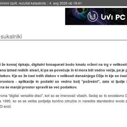
nimi izpiti, rezultat katastrofa
::
4. avg 2026 ob 19:41
sukalniki
 že komaj tipkajo, digitalni fotoaparati bodo kmalu vrženi na trg v velikosti
 ena izmed redkih stvari, ki pa se povečuje in ki mora biti vedno večja, pa 
tkov. Kje so že časi trdih diskov v velikosti današnjega CDja in kje so čas
stora - aplikacije in podatki so vedno bolj "požrešni", zato si ljudje iz
a še manjši prostor spravili še več podatkov.
iroma "digital versatile disci", kot so se imenovali včasih. Sedaj so to enostavno 
1995, ko so se velika podjetja končno združila in naredila standardno enoto 
VD enot.