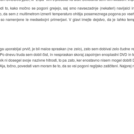
 tudi to, kako močno se pogoni grejejo, saj smo navsezadnje (nekateri) navijalci
, da sem z multimetrom izmeril temperaturo ohišja posameznega pogona po vseh opr
n so namenjene le medsebojni primerjavi. V glavi imejte dejstvo, da je lahko t
ga uporabljal prvič, je bil malce spraskan (ne zelo), zato sem dobival zelo čudne rez
l. Po dnevu truda sem dobil čist, in nespraskan skoraj zapolnjen enoplastni DVD in t
k ni dosegel svoje nazivne hitrosti, to pa zato, ker enostavno nisem mogel dobiti 
Aja, točno, povedati vam moram še to, da so vsi pogoni regijsko zaščiteni. Najprej re